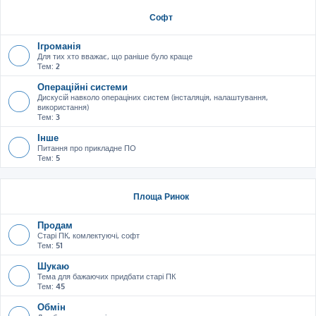
Софт
Ігроманія
Для тих хто вважає, що раніше було краще
Тем:
2
Операційні системи
Дискусій навколо операціних систем (інсталяція, налаштування,
використання)
Тем:
3
Інше
Питання про прикладне ПО
Тем:
5
Площа Ринок
Продам
Старі ПК, комлектуючі, софт
Тем:
51
Шукаю
Тема для бажаючих придбати старі ПК
Тем:
45
Обмін