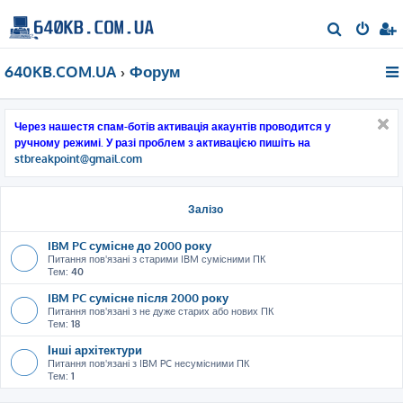
П
о
640KB.COM.UA
Форум
ш
у
к
Через нашестя спам-ботів активація акаунтів проводится у
ручному режимі. У разі проблем з активацією пишіть на
stbreakpoint@gmail.com
Залізо
IBM PC сумісне до 2000 року
Питання пов'язані з старими IBM сумісними ПК
Тем:
40
IBM PC сумісне після 2000 року
Питання пов'язані з не дуже старих або нових ПК
Тем:
18
Інші архітектури
Питання пов'язані з IBM PC несумісними ПК
Тем:
1