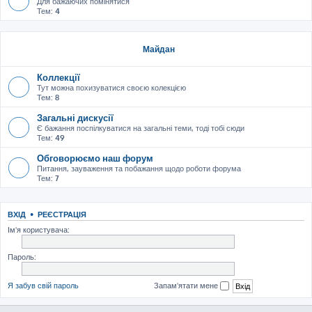
Для бажаючих помінятися
Тем:
4
Майдан
Коллекції
Тут можна похизуватися своєю колекцією
Тем:
8
Загальні дискусії
Є бажання поспілкуватися на загальні теми, тоді тобі сюди
Тем:
49
Обговорюємо наш форум
Питання, зауваження та побажання щодо роботи форума
Тем:
7
ВХІД
•
РЕЄСТРАЦІЯ
Ім'я користувача:
Пароль:
Я забув свій пароль
Запам'ятати мене