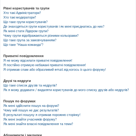
Рівні користувачів та групи
Хто такі Адміністратори?
Хто такі модератори?
Що таке групи користувачів?
Де знаходяться групи користувачів і як мені приєднатись до них?
Як мені стати Лідером групи?
Чому групи відображаються різними кольорами?
Що таке група за замовчуванням?
Що таке "Наша команда"?
Приватні повідомлення
Я не можу відсилати приватні повідомлення!
Я постійно отримую небажані приватні повідомлення!
Я отримав спам або образливий email від когось із цього форуму!
Друзі та недруги
Що таке список друзів та недругів?
Як я можу додавати / видаляти користувачів до мого списку друзів або недругів?
Пошук по форумах
Як мені здійснити пошук на форумі?
Чому мій пошук не дає результатів?
В результаті пошуку я отримав порожню сторінку!
Як мені знайти учасників форуму?
Як мені знайти власні повідомлення та теми?
Абонементи і закладки