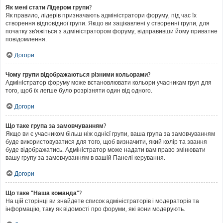
Як мені стати Лідером групи?
Як правило, лідерів призначають адміністратори форуму, під час їх
створення відповідної групи. Якщо ви зацікавлені у створенні групи, для
початку зв'яжіться з адміністратором форуму, відправивши йому приватне
повідомлення.
Догори
Чому групи відображаються різними кольорами?
Адміністратор форуму може встановлювати кольори учасникам груп для
того, щоб їх легше було розрізняти один від одного.
Догори
Що таке група за замовчуванням?
Якщо ви є учасником більш ніж однієї групи, ваша група за замовчуванням
буде використовуватися для того, щоб визначити, який колір та звання
буде відображатись. Адміністратор може надати вам право змінювати
вашу групу за замовчуванням в вашій Панелі керування.
Догори
Що таке "Наша команда"?
На цій сторінці ви знайдете список адміністраторів і модераторів та
інформацію, таку як відомості про форуми, які вони модерують.