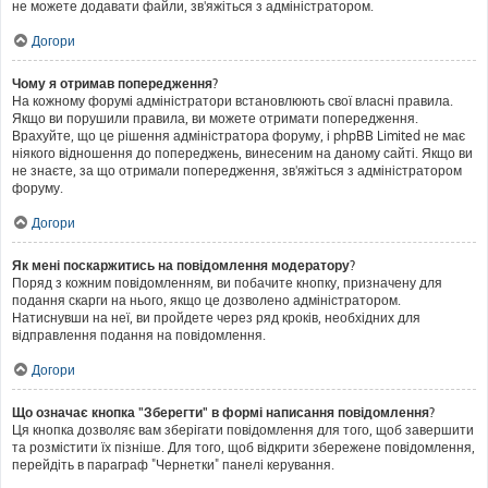
не можете додавати файли, зв'яжіться з адміністратором.
Догори
Чому я отримав попередження?
На кожному форумі адміністратори встановлюють свої власні правила.
Якщо ви порушили правила, ви можете отримати попередження.
Врахуйте, що це рішення адміністратора форуму, і phpBB Limited не має
ніякого відношення до попереджень, винесеним на даному сайті. Якщо ви
не знаєте, за що отримали попередження, зв'яжіться з адміністратором
форуму.
Догори
Як мені поскаржитись на повідомлення модератору?
Поряд з кожним повідомленням, ви побачите кнопку, призначену для
подання скарги на нього, якщо це дозволено адміністратором.
Натиснувши на неї, ви пройдете через ряд кроків, необхідних для
відправлення подання на повідомлення.
Догори
Що означає кнопка "Зберегти" в формі написання повідомлення?
Ця кнопка дозволяє вам зберігати повідомлення для того, щоб завершити
та розмістити їх пізніше. Для того, щоб відкрити збережене повідомлення,
перейдіть в параграф "Чернетки" панелі керування.