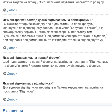
можна задати на вкладці "Особисті налаштування" особистого розділу.
Догори
Як мені зробити закладку або підписатись на певні форуми?
Ви можете створити закладку або підписатись на певні форуми,
клацнувши по відповідному посиланню в меню "Керування темою", яке
знаходиться у верхній і нижній частині сторінки перегляду тем.
Відзначивши галочкою пункт "Повідомляти мені про отримання відповіді"
при відправці повідомлення, ви також підпишетеся на відповідну тему.
Догори
Як мені підписатись на певний форум?
Щоб підписатись на певний форум, натисніть на посилання "Підписатись
на форум" в нижній частині сторінки перегляду відповідного форуму.
Догори
Як мені відмовитись від підписки?
Для відмови від підписки, перейдіть в Панель керування і натисніть на
посилання "Підписки".
Догори
Вкладення