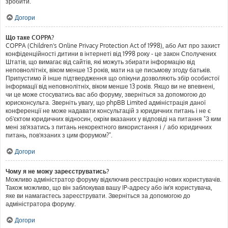
зробити.
Догори
Що таке COPPA?
COPPA (Children's Online Privacy Protection Act of 1998), або Акт про захист
конфіденційності дитини в інтернеті від 1998 року - це закон Сполучених
Штатів, що вимагає від сайтів, які можуть збирати інформацію від
неповнолітніх, віком менше 13 років, мати на це письмову згоду батьків.
Припустимо й інше підтвердження що опікуни дозволяють збір особистої
інформації від неповнолітніх, віком менше 13 років. Якщо ви не впевнені,
чи це може стосуватись вас або форуму, зверніться за допомогою до
юрисконсульта. Зверніть увагу, що phpBB Limited адміністрація даної
конференції не може надавати консультацій з юридичних питань і не є
об'єктом юридичних відносин, окрім вказаних у відповіді на питання "З ким
мені зв'язатись з питань некоректного використання і / або юридичних
питань, пов'язаних з цим форумом?".
Догори
Чому я не можу зареєструватись?
Можливо адміністратор форуму відключив реєстрацію нових користувачів.
Також можливо, що він заблокував вашу IP-адресу або ім'я користувача,
яке ви намагаєтесь зареєструвати. Зверніться за допомогою до
адміністратора форуму.
Догори