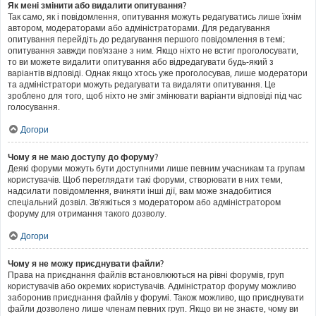
Як мені змінити або видалити опитування?
Так само, як і повідомлення, опитування можуть редагуватись лише їхнім
автором, модераторами або адміністраторами. Для редагування
опитування перейдіть до редагування першого повідомлення в темі;
опитування завжди пов'язане з ним. Якщо ніхто не встиг проголосувати,
то ви можете видалити опитування або відредагувати будь-який з
варіантів відповіді. Однак якщо хтось уже проголосував, лише модератори
та адміністратори можуть редагувати та видаляти опитування. Це
зроблено для того, щоб ніхто не зміг змінювати варіанти відповіді під час
голосування.
Догори
Чому я не маю доступу до форуму?
Деякі форуми можуть бути доступними лише певним учасникам та групам
користувачів. Щоб переглядати такі форуми, створювати в них теми,
надсилати повідомлення, вчиняти інші дії, вам може знадобитися
спеціальний дозвіл. Зв'яжіться з модератором або адміністратором
форуму для отримання такого дозволу.
Догори
Чому я не можу приєднувати файли?
Права на приєднання файлів встановлюються на рівні форумів, груп
користувачів або окремих користувачів. Адміністратор форуму можливо
заборонив приєднання файлів у форумі. Також можливо, що приєднувати
файли дозволено лише членам певних груп. Якщо ви не знаєте, чому ви