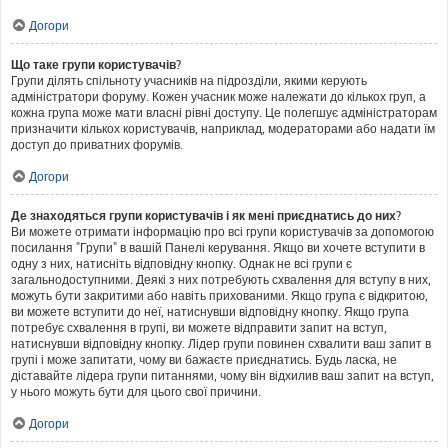
Догори
Що таке групи користувачів?
Групи ділять спільноту учасників на підрозділи, якими керують
адміністратори форуму. Кожен учасник може належати до кількох груп, а
кожна група може мати власні рівні доступу. Це полегшує адміністраторам
призначити кількох користувачів, наприклад, модераторами або надати їм
доступ до приватних форумів.
Догори
Де знаходяться групи користувачів і як мені приєднатись до них?
Ви можете отримати інформацію про всі групи користувачів за допомогою
посилання "Групи" в вашій Панелі керування. Якщо ви хочете вступити в
одну з них, натисніть відповідну кнопку. Однак не всі групи є
загальнодоступними. Деякі з них потребують схвалення для вступу в них,
можуть бути закритими або навіть прихованими. Якщо група є відкритою,
ви можете вступити до неї, натиснувши відповідну кнопку. Якщо група
потребує схвалення в групі, ви можете відправити запит на вступ,
натиснувши відповідну кнопку. Лідер групи повинен схвалити ваш запит в
групі і може запитати, чому ви бажаєте приєднатись. Будь ласка, не
діставайте лідера групи питаннями, чому він відхилив ваш запит на вступ,
у нього можуть бути для цього свої причини.
Догори