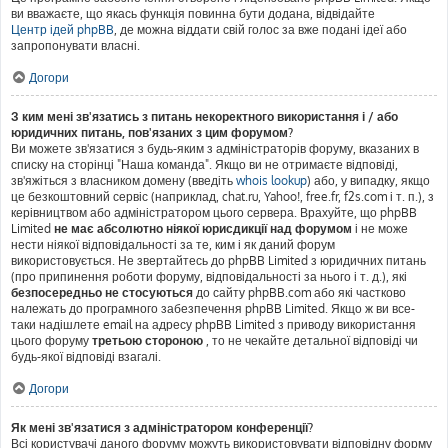
ви вважаєте, що якась функція повинна бути додана, відвідайте
Центр ідей phpBB
, де можна віддати свій голос за вже подані ідеї або
запропонувати власні.
Догори
З ким мені зв'язатись з питань некоректного використання і / або
юридичних питань, пов'язаних з цим форумом?
Ви можете зв'язатися з будь-яким з адміністраторів форуму, вказаних в
списку на сторінці "Наша команда". Якщо ви не отримаєте відповіді,
зв'яжіться з власником домену (введіть
whois lookup
) або, у випадку, якщо
це безкоштовний сервіс (наприклад, chat.ru, Yahoo!, free.fr, f2s.com і т. п.), з
керівництвом або адміністратором цього сервера. Врахуйте, що phpBB
Limited
не має абсолютно ніякої юрисдикції над форумом
і не може
нести ніякої відповідальності за те, ким і як даний форум
використовується. Не звертайтесь до phpBB Limited з юридичних питань
(про припинення роботи форуму, відповідальності за нього і т. д.), які
безпосередньо не стосуються
до сайту phpBB.com або які частково
належать до програмного забезпечення phpBB Limited. Якщо ж ви все-
таки надішлете email на адресу phpBB Limited з приводу використання
цього форуму
третьою стороною
, то не чекайте детальної відповіді чи
будь-якої відповіді взагалі.
Догори
Як мені зв'язатися з адміністратором конференції?
Всі користувачі даного форуму можуть використовувати відповідну форму