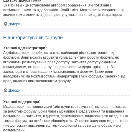
Що таке значок теми?
Значки тем - це встановлені автором зображення, які пов'язані з
повідомленнями та відображають їхній зміст. Можливість використання
значків тем залежить від прав доступу, встановлених адміністратором.
Догори
Рівні користувачів та групи
Хто такі Адміністратори?
Адміністратори - особи, які мають найвищий рівень контролю над
форумом. Вони можуть керувати усіма аспектами роботи форуму, які
включають розмежування прав доступу, закриття доступу окремим
користувачам, створення груп, призначення модераторів і т. п., В
залежності від прав, наданих їм засновником форуму. Також вони
володіють усіма можливостями модераторів в усіх форумах, залежно від
прав, наданих ним засновником форуму.
Догори
Хто такі модератори?
Модератори - це користувачі (або групи користувачів), які щодня стежать
за роботою форуму. Вони мають можливості редагування та видалення
повідомлень, закриття, відкриття, переміщення, видалення та об'єднання
тем на форумі, за який вони відповідають. Основне завдання модераторів
- не допускати відхилень від тем (оффтопік) та розміщень образливих
повідомлень.