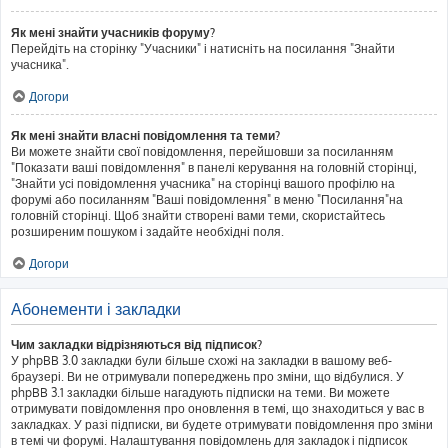
Як мені знайти учасників форуму?
Перейдіть на сторінку "Учасники" і натисніть на посилання "Знайти
учасника".
Догори
Як мені знайти власні повідомлення та теми?
Ви можете знайти свої повідомлення, перейшовши за посиланням
"Показати ваші повідомлення" в панелі керування на головній сторінці,
"Знайти усі повідомлення учасника" на сторінці вашого профілю на
форумі або посиланням "Ваші повідомлення" в меню "Посилання"на
головній сторінці. Щоб знайти створені вами теми, скористайтесь
розширеним пошуком і задайте необхідні поля.
Догори
Абонементи і закладки
Чим закладки відрізняються від підписок?
У phpBB 3.0 закладки були більше схожі на закладки в вашому веб-
браузері. Ви не отримували попереджень про зміни, що відбулися. У
phpBB 3.1 закладки більше нагадують підписки на теми. Ви можете
отримувати повідомлення про оновлення в темі, що знаходиться у вас в
закладках. У разі підписки, ви будете отримувати повідомлення про зміни
в темі чи форумі. Налаштування повідомлень для закладок і підписок