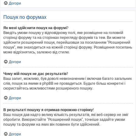
Догори
Пошук по форумах
Як мені здійснити пошук на форумі?
Введіть умови пошуку у відповідному полі, яке розміщене на головній
сторінці форуму та на сторінках перегляду форумів та тем. Ви можете
здійснити розширений пошук, перейшовши за посиланням "Розширений
пошук", яке знаходиться на кожній сторінці форуму. Розміщення посилань
може відрізнятись, залежно від стилю.
Догори
Чому мій пошук не дає результатів?
Ваш запит, можливо, був доволі невизначеним і включав багато загальних
слів, пошук за якими в phpBB не провадиться. Будьте більш конкретні і
скористайтесь можливостями розширеного пошуку.
Догори
В результаті пошуку я отримав порожню сторінку!
Ваш пошук дав надто велику кількість результатів, які веб-сервер не зміг
обробити. Використайте "Розширений пошук", точніше задайте умови
пошуку та форуми на яких він повинен бути здійснений.
Догори