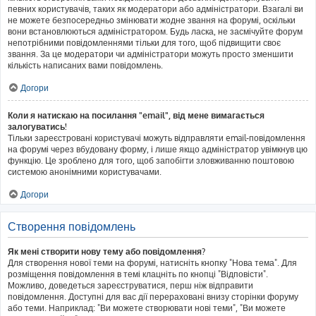
певних користувачів, таких як модератори або адміністратори. Взагалі ви
не можете безпосередньо змінювати жодне звання на форумі, оскільки
вони встановлюються адміністратором. Будь ласка, не засмічуйте форум
непотрібними повідомленнями тільки для того, щоб підвищити своє
звання. За це модератори чи адміністратори можуть просто зменшити
кількість написаних вами повідомлень.
Догори
Коли я натискаю на посилання "email", від мене вимагається
залогуватись!
Тільки зареєстровані користувачі можуть відправляти email-повідомлення
на форумі через вбудовану форму, і лише якщо адміністратор увімкнув цю
функцію. Це зроблено для того, щоб запобігти зловживанню поштовою
системою анонімними користувачами.
Догори
Створення повідомлень
Як мені створити нову тему або повідомлення?
Для створення нової теми на форумі, натисніть кнопку "Нова тема". Для
розміщення повідомлення в темі клацніть по кнопці "Відповісти".
Можливо, доведеться зареєструватися, перш ніж відправити
повідомлення. Доступні для вас дії перераховані внизу сторінки форуму
або теми. Наприклад: "Ви можете створювати нові теми", "Ви можете