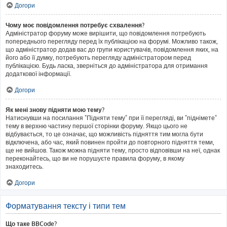
Догори
Чому моє повідомлення потребує схвалення?
Адміністратор форуму може вирішити, що повідомлення потребують
попереднього перегляду перед їх публікацією на форумі. Можливо також,
що адміністратор додав вас до групи користувачів, повідомлення яких, на
його або її думку, потребують перегляду адміністратором перед
публікацією. Будь ласка, зверніться до адміністратора для отримання
додаткової інформації.
Догори
Як мені знову підняти мою тему?
Натиснувши на посилання "Підняти тему" при її перегляді, ви "піднімете"
тему в верхню частину першої сторінки форуму. Якщо цього не
відбувається, то це означає, що можливість підняття тим могла бути
відключена, або час, який повинен пройти до повторного підняття теми,
ще не вийшов. Також можна підняти тему, просто відповівши на неї, однак
переконайтесь, що ви не порушуєте правила форуму, в якому
знаходитесь.
Догори
Форматування тексту і типи тем
Що таке BBCode?