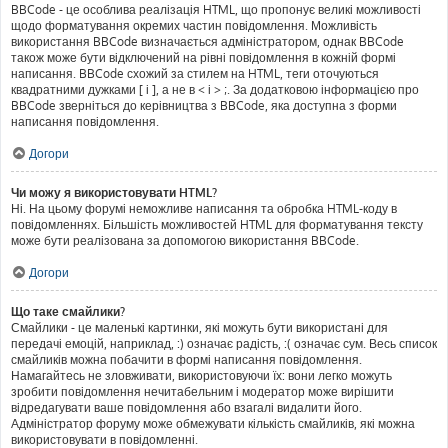
BBCode - це особлива реалізація HTML, що пропонує великі можливості
щодо форматування окремих частин повідомлення. Можливість
використання BBCode визначається адміністратором, однак BBCode
також може бути відключений на рівні повідомлення в кожній формі
написання. BBCode схожий за стилем на HTML, теги оточуються
квадратними дужками [ і ], а не в < і > ;. За додатковою інформацією про
BBCode зверніться до керівництва з BBCode, яка доступна з форми
написання повідомлення.
Догори
Чи можу я використовувати HTML?
Ні. На цьому форумі неможливе написання та обробка HTML-коду в
повідомленнях. Більшість можливостей HTML для форматування тексту
може бути реалізована за допомогою використання BBCode.
Догори
Що таке смайлики?
Смайлики - це маленькі картинки, які можуть бути використані для
передачі емоцій, наприклад, :) означає радість, :( означає сум. Весь список
смайликів можна побачити в формі написання повідомлення.
Намагайтесь не зловживати, використовуючи їх: вони легко можуть
зробити повідомлення нечитабельним і модератор може вирішити
відредагувати ваше повідомлення або взагалі видалити його.
Адміністратор форуму може обмежувати кількість смайликів, які можна
використовувати в повідомленні.