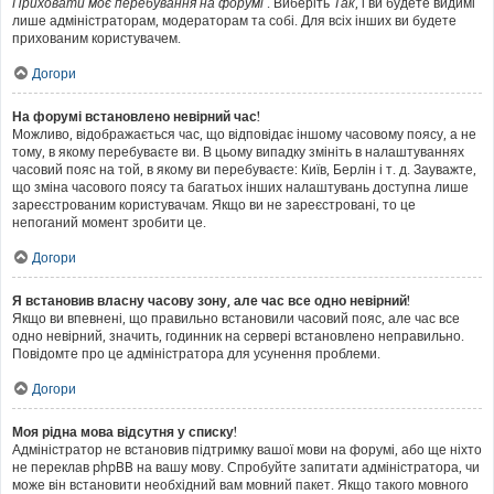
Приховати моє перебування на форумі
. Виберіть
Так
, і ви будете видимі
лише адміністраторам, модераторам та собі. Для всіх інших ви будете
прихованим користувачем.
Догори
На форумі встановлено невірний час!
Можливо, відображається час, що відповідає іншому часовому поясу, а не
тому, в якому перебуваєте ви. В цьому випадку змініть в налаштуваннях
часовий пояс на той, в якому ви перебуваєте: Київ, Берлін і т. д. Зауважте,
що зміна часового поясу та багатьох інших налаштувань доступна лише
зареєстрованим користувачам. Якщо ви не зареєстровані, то це
непоганий момент зробити це.
Догори
Я встановив власну часову зону, але час все одно невірний!
Якщо ви впевнені, що правильно встановили часовий пояс, але час все
одно невірний, значить, годинник на сервері встановлено неправильно.
Повідомте про це адміністратора для усунення проблеми.
Догори
Моя рідна мова відсутня у списку!
Адміністратор не встановив підтримку вашої мови на форумі, або ще ніхто
не переклав phpBB на вашу мову. Спробуйте запитати адміністратора, чи
може він встановити необхідний вам мовний пакет. Якщо такого мовного