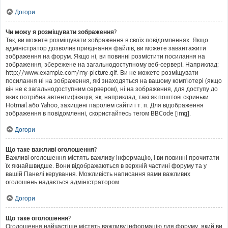
Догори
Чи можу я розміщувати зображення?
Так, ви можете розміщувати зображення в своїх повідомленнях. Якщо
адміністратор дозволив приєднання файлів, ви можете завантажити
зображення на форум. Якщо ні, ви повинні розмістити посилання на
зображення, збережене на загальнодоступному веб-сервері. Наприклад:
http://www.example.com/my-picture.gif. Ви не можете розміщувати
посилання ні на зображення, які знаходяться на вашому комп'ютері (якщо
він не є загальнодоступним сервером), ні на зображення, для доступу до
яких потрібна автентифікація, як, наприклад, такі як поштові скриньки
Hotmail або Yahoo, захищені паролем сайти і т. п. Для відображення
зображення в повідомленні, скористайтесь тегом BBCode [img].
Догори
Що таке важливі оголошення?
Важливі оголошення містять важливу інформацію, і ви повинні прочитати
їх якнайшвидше. Вони відображаються в верхній частині форуму та у
вашій Панелі керування. Можливість написання вами важливих
оголошень надається адміністратором.
Догори
Що таке оголошення?
Оголошення найчастіше містять важливу інформацію для форуму, який ви