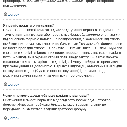
прапорець
Завжди використовувати ваш підпис
в формі створення
повідомлення.
Догори
Як мені створити опитування?
При створенні нової теми чи під час редагування першого повідомлення
теми клацніть на вкладці або перейдіть в форму
Створити опитування
під основною формою написання повідомлення, в залежності від стилю,
який використовується; якщо ви не бачите такої вкладки або форми, то ви
не маєте прав для створення опитувань. Вкажіть питання і як мінімум два
варіанти відповіді в відповідних полях, переконавшись, що кожен варіант
потрібно вводити в окремій стрічці поля вводу тексту. Ви також можете
встановити кількість варіантів відповіді, які можуть обирати користувачі
при голосуванні за допомогою "Варіантів відповіді", обмеження в часі для
голосування в днях (0 для вічного голосування) і, на сам кінець,
можливість зміни варіанту, за який вони проголосували.
Догори
Чому я не можу додати більше варіантів відповіді?
Обмеження кількості варіантів відповіді встановлює адміністратор
форуму. Якщо вам необхідна більша кількості варіантів, аніж це
передбачено, зв'яжіться з адміністратором форуму.
Догори