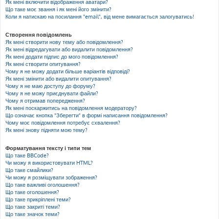
Як мені включити відображення аватари?
Що таке моє звання і як мені його змінити?
Коли я натискаю на посилання "email", від мене вимагається залогуватись!
Створення повідомлень
Як мені створити нову тему або повідомлення?
Як мені відредагувати або видалити повідомлення?
Як мені додати підпис до мого повідомлення?
Як мені створити опитування?
Чому я не можу додати більше варіантів відповіді?
Як мені змінити або видалити опитування?
Чому я не маю доступу до форуму?
Чому я не можу приєднувати файли?
Чому я отримав попередження?
Як мені поскаржитись на повідомлення модератору?
Що означає кнопка "Зберегти" в формі написання повідомлення?
Чому моє повідомлення потребує схвалення?
Як мені знову підняти мою тему?
Форматування тексту і типи тем
Що таке BBCode?
Чи можу я використовувати HTML?
Що таке смайлики?
Чи можу я розміщувати зображення?
Що таке важливі оголошення?
Що таке оголошення?
Що таке прикріплені теми?
Що таке закриті теми?
Що таке значок теми?