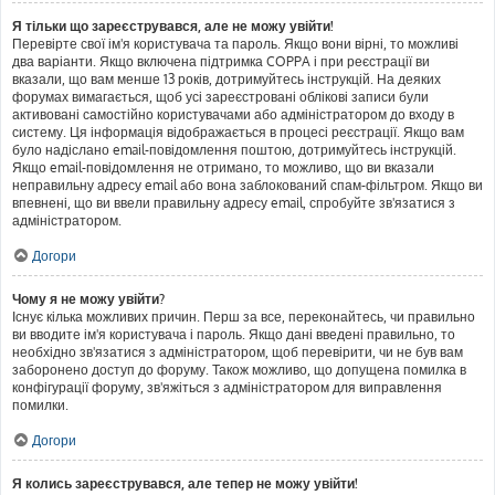
Я тільки що зареєструвався, але не можу увійти!
Перевірте свої ім'я користувача та пароль. Якщо вони вірні, то можливі
два варіанти. Якщо включена підтримка COPPA і при реєстрації ви
вказали, що вам менше 13 років, дотримуйтесь інструкцій. На деяких
форумах вимагається, щоб усі зареєстровані облікові записи були
активовані самостійно користувачами або адміністратором до входу в
систему. Ця інформація відображається в процесі реєстрації. Якщо вам
було надіслано email-повідомлення поштою, дотримуйтесь інструкцій.
Якщо email-повідомлення не отримано, то можливо, що ви вказали
неправильну адресу email або вона заблокований спам-фільтром. Якщо ви
впевнені, що ви ввели правильну адресу email, спробуйте зв'язатися з
адміністратором.
Догори
Чому я не можу увійти?
Існує кілька можливих причин. Перш за все, переконайтесь, чи правильно
ви вводите ім'я користувача і пароль. Якщо дані введені правильно, то
необхідно зв'язатися з адміністратором, щоб перевірити, чи не був вам
заборонено доступ до форуму. Також можливо, що допущена помилка в
конфігурації форуму, зв'яжіться з адміністратором для виправлення
помилки.
Догори
Я колись зареєструвався, але тепер не можу увійти!