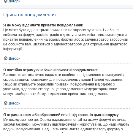
Догори
Приватні повідомлення
Я не можу відсилати приватні повідомлення!
Це може бути одна з трьох причин: ви не зареєструвались і / або не
ввійшли на форум, адміністрація відімкнула можливість використовувати
приватні повідомлення на всьому форумі або ж адміністратор заборонив
це особисто вам. Зв'яжіться з адміністратором для отримання додаткової
інформації.
Догори
Я постійно отримую небажані приватні повідомлення!
Ви можете автоматично видаляти особисті повідомлення користувачів,
скориставшись правилами для повідомлень у вашій Панелі керування.
Якщо ви отримуєте образливі приватні повідомлення від одного з
учасників, відправте скаргу на це повідомлення модераторам; вони
можуть заборонити йому надсилання приватних повідомлень.
Догори
Я отримав спам або образливий email від когось із цього форуму!
Ми шкодуємо про це. Форма надсилання email на цьому форумі включає
засоби безпеки і можливість відслідковувати користувачів, що надсилають
подібні повідомлення. Надішліть email-листа адміністратору форуму з