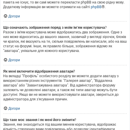
пакета не існує, то ви самі можете перекласти phpBB на свою рідну мову.
Додаткову інформацію ви можете отримати на сайті
phpBB
®.
Догори
Що означають зображення поряд з моїм ім'ям користувача?
Разом з ім'ям користувача може відображатись два зображення. Одне з
них може відноситись до вашого звання, зазвичай у вигляді зірочок, блоків
чи крапок, які вказують на те, скільки повідомлень ви написали, або на ваш
статус на форумі. Інше, як правило більше, зображення відомо як
"аватара", унікальне для кожного користувача.
Догори
Як мені включити відображення аватари?
На вкладці "Профіль" особистого розділу ви можете додати аватару з
використанням різних інструментів: "Галерея аватар", "Віддалена
аватара" або "Завантажувана аватара". Від адміністратора форуму
залежить чи дозволені аватари, а також які типи аватар можуть бути
доступні. Якщо ви не можете використовувати аватари, зверніться до
адміністратора для з'ясування причин.
Догори
Що таке моє звання і як мені його змінити?
Звання, яке знаходиться під вашим іменем користувача, відображає
кількість створених вами повідомлень або дозволяє ідентифікувати