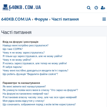
П
о
640KB.COM.UA
Форум
Часті питання
ш
у
Часті питання
к
Вхід на форум і реєстрація
Навіщо мені потрібно реєструватися?
Що таке COPPA?
Чому я не можу зареєструватись?
Я тільки що зареєструвався, але не можу увійти!
Чому я не можу увійти?
Я колись зареєструвався, але тепер не можу увійти!
Я забув пароль!
Чому мені постійно доводиться вводити ім’я і пароль?
Що робить функція "Видалити файли cookie"?
Параметри та налаштування
Як мені змінити мої налаштування?
Як уникнути появи мого імені в списку "Хто зараз на форумі"?
На форумі встановлено невірний час!
Я встановив власну часову зону, але час все одно невірний!
Моя рідна мова відсутня у списку!
Що означають зображення поряд з моїм ім'ям користувача?