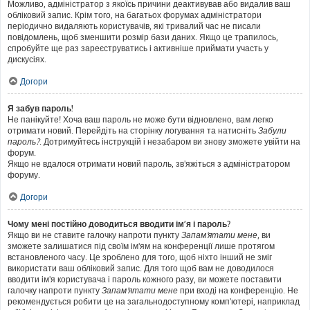
Можливо, адміністратор з якоїсь причини деактивував або видалив ваш
обліковий запис. Крім того, на багатьох форумах адміністратори
періодично видаляють користувачів, які тривалий час не писали
повідомлень, щоб зменшити розмір бази даних. Якщо це трапилось,
спробуйте ще раз зареєструватись і активніше приймати участь у
дискусіях.
Догори
Я забув пароль!
Не панікуйте! Хоча ваш пароль не може бути відновлено, вам легко
отримати новий. Перейдіть на сторінку логування та натисніть
Забули
пароль?
. Дотримуйтесь інструкцій і незабаром ви знову зможете увійти на
форум.
Якщо не вдалося отримати новий пароль, зв'яжіться з адміністратором
форуму.
Догори
Чому мені постійно доводиться вводити ім’я і пароль?
Якщо ви не ставите галочку напроти пункту
Запам'ятати мене
, ви
зможете залишатися під своїм ім'ям на конференції лише протягом
встановленого часу. Це зроблено для того, щоб ніхто інший не зміг
використати ваш обліковий запис. Для того щоб вам не доводилося
вводити ім'я користувача і пароль кожного разу, ви можете поставити
галочку напроти пункту
Запам'ятати мене
при вході на конференцію. Не
рекомендується робити це на загальнодоступному комп'ютері, наприклад