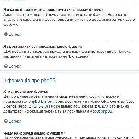
Які саме файли можна приєднувати на цьому форумі?
Адміністратор кожного форуму сам визначає типи файлів. Якщо ви не
знаєте, які саме файли дозволені, запитайте про це адміністратора цього
форуму.
Догори
Як мені знайти усі приєднані мною файли?
Щоб побачити список усіх приєднаних вами файлів, перейдіть в Панель
керування і натисніть на посилання "Вкладення".
Догори
Інформація про phpBB
Хто створив цей форум?
Це програмне забезпечення (в своїй незміненій формі) створене і
поширюється
phpBB Limited
. Воно доступне на умовах GNU General Public
Licence, версії 2 (GPL-2.0) і може вільно поширюватися. Для отримання
додаткової інформації перейдіть за посиланням
About phpBB
.
Догори
Чому на форумі немає функції X?
Це програмне забезпечення створене і ліцензоване phpBB Limited. Якщо