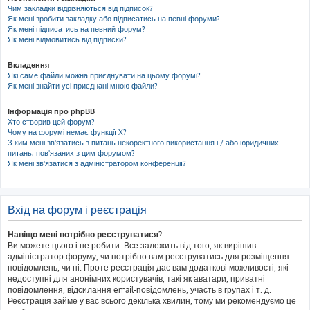
Чим закладки відрізняються від підписок?
Як мені зробити закладку або підписатись на певні форуми?
Як мені підписатись на певний форум?
Як мені відмовитись від підписки?
Вкладення
Які саме файли можна приєднувати на цьому форумі?
Як мені знайти усі приєднані мною файли?
Інформація про phpBB
Хто створив цей форум?
Чому на форумі немає функції X?
З ким мені зв'язатись з питань некоректного використання і / або юридичних
питань, пов'язаних з цим форумом?
Як мені зв'язатися з адміністратором конференції?
Вхід на форум і реєстрація
Навіщо мені потрібно реєструватися?
Ви можете цього і не робити. Все залежить від того, як вирішив
адміністратор форуму, чи потрібно вам реєструватись для розміщення
повідомлень, чи ні. Проте реєстрація дає вам додаткові можливості, які
недоступні для анонімних користувачів, такі як аватари, приватні
повідомлення, відсилання email-повідомлень, участь в групах і т. д.
Реєстрація займе у вас всього декілька хвилин, тому ми рекомендуємо це