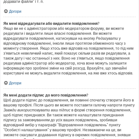
додавати файли" і т. п.
Догори
Як мені відредагувати або видалити повідомлення?
Якщо ви не є адміністратором або модератором форуму, ви можете
редагувати і видаляти лише власні повідомлення. Ви можете
відредагувати повідомлення, натиснувши на кнопку
Редагувати
у
відповідному повідомленні, інколи лише протягом обмеженого часу з
моменту створення. Якщо хтось вже відповів на повідомлення, то під ним
з'явиться невеличкий напис, який показує скільки разів ви редагували, а
також дату і час останньої з них. Воно не з'явиться, якщо повідомлення
редагував адміністратор або модератор, хоча вони можуть залишити
інформацію про зроблені зміни на свій розсуд. Врахуйте, що звичайні
користувачі не можуть видалити повідомлення, на яке вже хтось відповів.
Догори
Як мені додати підпис до мого повідомлення?
Щоб додати підпис до повідомлення, ви повинні спочатку створити його в
вашому профілі. Після цього ви можете поставити галочку напроти пункту
Завжди використовувати ваш підпис
в формі створення повідомлення,
щоб підпис приєднався. Ви також можете налаштувати приєднання
підпису за замовчуванням до усіх ваших повідомлень, зробивши
відповідний вибір у параграфі "Відправлення повідомлень" пункту
"Особисті налаштування" у вашому профілі. Незважаючи на це, ви
зможете скасувати додавання підпису в окремих повідомлення, знявши