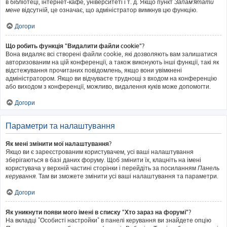
в бібліотеці, інтернет-кафе, університеті і т. д. Якщо пункт
Запам'ятати
мене
відсутній, це означає, що адміністратор вимкнув цю функцію.
Догори
Що робить функція "Видалити файли cookie"?
Вона видаляє всі створені файли cookie, які дозволяють вам залишатися
авторизованим на цій конференції, а також виконують інші функції, такі як
відстежування прочитаних повідомлень, якщо вони увімкнені
адміністратором. Якщо ви відчуваєте труднощі з входом на конференцію
або виходом з конференції, можливо, видалення куків може допомогти.
Догори
Параметри та налаштування
Як мені змінити мої налаштування?
Якщо ви є зареєстрованим користувачем, усі ваші налаштування
зберігаються в базі даних форуму. Щоб змінити їх, клацніть на імені
користувача у верхній частині сторінки і перейдіть за посиланням
Панель
керування
. Там ви зможете змінити усі ваші налаштування та параметри.
Догори
Як уникнути появи мого імені в списку "Хто зараз на форумі"?
На вкладці "Особисті настройки" в панелі керування ви знайдете опцію