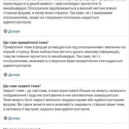
переглядаєте в даний момент, і вам необхідно прочитати їх
якнайшвидше. Оголошення відображаються в верхній частині кожної
сторінки форуму, в якому вони створені. Так само, як і з важливими
оголошеннями, право на створення оголошень надається
адміністратором.
Догори
Що таке прикріплені теми?
Прикріплені теми в форумі розміщуються під оголошеннями і виключно на
першій сторінці. Вони найчастіше містять досить важливу інформацію,
тому ви повинні прочитати їх якнайшвидше. Так само, як і з
оголошеннями, можливість створення вами прикріплених тем надається
адміністратором.
Догори
Що таке закриті теми?
Закриті теми - це такі теми, в яких користувачі більше не можуть залишати
повідомлення і будь-які опитування в них автоматично завершуються.
Теми можуть бути закриті виключно модераторами або адміністраторами
форуму. Ви також можете мати можливість закривати створені вами теми,
в залежності від прав, наданих вам адміністратором.
Догори