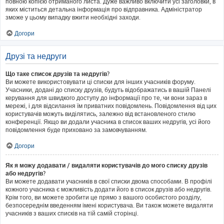
повною копією отриманого листа. Дуже важливо включити усі заголовки, в
яких міститься детальна інформація про відправника. Адміністратор
зможе у цьому випадку вжити необхідні заходи.
Догори
Друзі та недруги
Що таке список друзів та недругів?
Ви можете використовувати ці списки для інших учасників форуму.
Учасники, додані до списку друзів, будуть відображатись в вашій Панелі
керування для швидкого доступу до інформації про те, чи вони зараз в
мережі, і для відсилання їм приватних повідомлень. Повідомлення від цих
користувачів можуть виділятись, залежно від встановленого стилю
конференції. Якщо ви додали учасника в список ваших недругів, усі його
повідомлення буде приховано за замовчуванням.
Догори
Як я можу додавати / видаляти користувачів до мого списку друзів
або недругів?
Ви можете додавати учасників в свої списки двома способами. В профілі
кожного учасника є можливість додати його в список друзів або недругів.
Крім того, ви можете зробити це прямо з вашого особистого розділу,
безпосереднім введенням імені користувача. Ви також можете видаляти
учасників з ваших списків на тій самій сторінці.