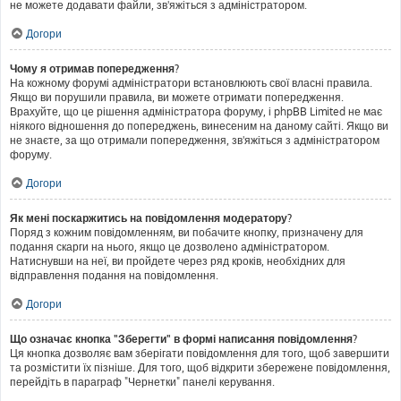
не можете додавати файли, зв'яжіться з адміністратором.
Догори
Чому я отримав попередження?
На кожному форумі адміністратори встановлюють свої власні правила.
Якщо ви порушили правила, ви можете отримати попередження.
Врахуйте, що це рішення адміністратора форуму, і phpBB Limited не має
ніякого відношення до попереджень, винесеним на даному сайті. Якщо ви
не знаєте, за що отримали попередження, зв'яжіться з адміністратором
форуму.
Догори
Як мені поскаржитись на повідомлення модератору?
Поряд з кожним повідомленням, ви побачите кнопку, призначену для
подання скарги на нього, якщо це дозволено адміністратором.
Натиснувши на неї, ви пройдете через ряд кроків, необхідних для
відправлення подання на повідомлення.
Догори
Що означає кнопка "Зберегти" в формі написання повідомлення?
Ця кнопка дозволяє вам зберігати повідомлення для того, щоб завершити
та розмістити їх пізніше. Для того, щоб відкрити збережене повідомлення,
перейдіть в параграф "Чернетки" панелі керування.