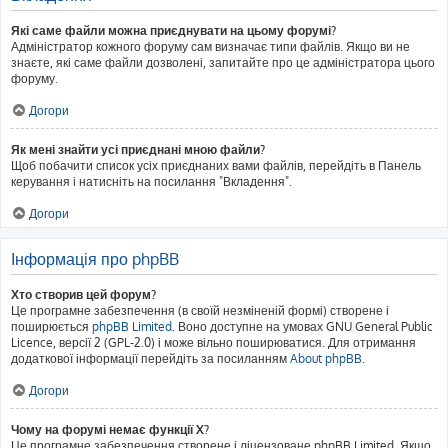
Які саме файли можна приєднувати на цьому форумі?
Адміністратор кожного форуму сам визначає типи файлів. Якщо ви не
знаєте, які саме файли дозволені, запитайте про це адміністратора цього
форуму.
Догори
Як мені знайти усі приєднані мною файли?
Щоб побачити список усіх приєднаних вами файлів, перейдіть в Панель
керування і натисніть на посилання "Вкладення".
Догори
Інформація про phpBB
Хто створив цей форум?
Це програмне забезпечення (в своїй незміненій формі) створене і
поширюється
phpBB Limited
. Воно доступне на умовах GNU General Public
Licence, версії 2 (GPL-2.0) і може вільно поширюватися. Для отримання
додаткової інформації перейдіть за посиланням
About phpBB
.
Догори
Чому на форумі немає функції X?
Це програмне забезпечення створене і ліцензоване phpBB Limited. Якщо