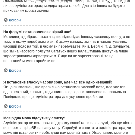
Приховати моє перебування на форумі
. Виберіть
Так
, і ви будете видимі
лише адміністраторам, модераторам та собі. Для всіх інших ви будете
прихованим користувачем.
Догори
На форумі встановлено невірний час!
Можливо, відображається час, що відповідає іншому часовому поясу, а не
тому, в якому перебуваєте ви. В цьому випадку змініть в налаштуваннях
часовий пояс на той, в якому ви перебуваєте: Київ, Берлін і т. д. Зауважте,
що зміна часового поясу та багатьох інших налаштувань доступна лише
зареєстрованим користувачам. Якщо ви не зареєстровані, то це
непоганий момент зробити це.
Догори
Я встановив власну часову зону, але час все одно невірний!
Якщо ви впевнені, що правильно встановили часовий пояс, але час все
одно невірний, значить, годинник на сервері встановлено неправильно.
Повідомте про це адміністратора для усунення проблеми.
Догори
Моя рідна мова відсутня у списку!
Адміністратор не встановив підтримку вашої мови на форумі, або ще ніхто
не переклав phpBB на вашу мову. Спробуйте запитати адміністратора, чи
може він встановити необхідний вам мовний пакет. Якщо такого мовного