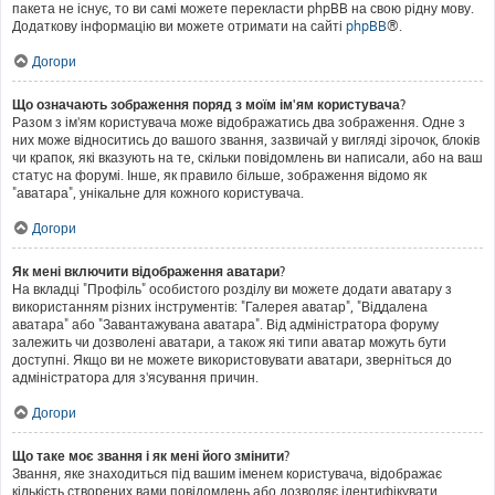
пакета не існує, то ви самі можете перекласти phpBB на свою рідну мову.
Додаткову інформацію ви можете отримати на сайті
phpBB
®.
Догори
Що означають зображення поряд з моїм ім'ям користувача?
Разом з ім'ям користувача може відображатись два зображення. Одне з
них може відноситись до вашого звання, зазвичай у вигляді зірочок, блоків
чи крапок, які вказують на те, скільки повідомлень ви написали, або на ваш
статус на форумі. Інше, як правило більше, зображення відомо як
"аватара", унікальне для кожного користувача.
Догори
Як мені включити відображення аватари?
На вкладці "Профіль" особистого розділу ви можете додати аватару з
використанням різних інструментів: "Галерея аватар", "Віддалена
аватара" або "Завантажувана аватара". Від адміністратора форуму
залежить чи дозволені аватари, а також які типи аватар можуть бути
доступні. Якщо ви не можете використовувати аватари, зверніться до
адміністратора для з'ясування причин.
Догори
Що таке моє звання і як мені його змінити?
Звання, яке знаходиться під вашим іменем користувача, відображає
кількість створених вами повідомлень або дозволяє ідентифікувати