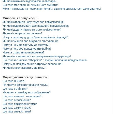
Як мені включити відображення аватари?
Що таке моє звання і як мені його змінити?
Коли я натискаю на посилання "email", від мене вимагається залогуватись!
Створення повідомлень
Як мені створити нову тему або повідомлення?
Як мені відредагувати або видалити повідомлення?
Як мені додати підпис до мого повідомлення?
Як мені створити опитування?
Чому я не можу додати більше варіантів відповіді?
Як мені змінити або видалити опитування?
Чому я не маю доступу до форуму?
Чому я не можу приєднувати файли?
Чому я отримав попередження?
Як мені поскаржитись на повідомлення модератору?
Що означає кнопка "Зберегти" в формі написання повідомлення?
Чому моє повідомлення потребує схвалення?
Як мені знову підняти мою тему?
Форматування тексту і типи тем
Що таке BBCode?
Чи можу я використовувати HTML?
Що таке смайлики?
Чи можу я розміщувати зображення?
Що таке важливі оголошення?
Що таке оголошення?
Що таке прикріплені теми?
Що таке закриті теми?
Що таке значок теми?