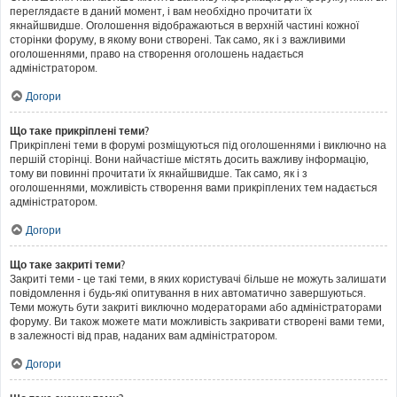
переглядаєте в даний момент, і вам необхідно прочитати їх
якнайшвидше. Оголошення відображаються в верхній частині кожної
сторінки форуму, в якому вони створені. Так само, як і з важливими
оголошеннями, право на створення оголошень надається
адміністратором.
Догори
Що таке прикріплені теми?
Прикріплені теми в форумі розміщуються під оголошеннями і виключно на
першій сторінці. Вони найчастіше містять досить важливу інформацію,
тому ви повинні прочитати їх якнайшвидше. Так само, як і з
оголошеннями, можливість створення вами прикріплених тем надається
адміністратором.
Догори
Що таке закриті теми?
Закриті теми - це такі теми, в яких користувачі більше не можуть залишати
повідомлення і будь-які опитування в них автоматично завершуються.
Теми можуть бути закриті виключно модераторами або адміністраторами
форуму. Ви також можете мати можливість закривати створені вами теми,
в залежності від прав, наданих вам адміністратором.
Догори