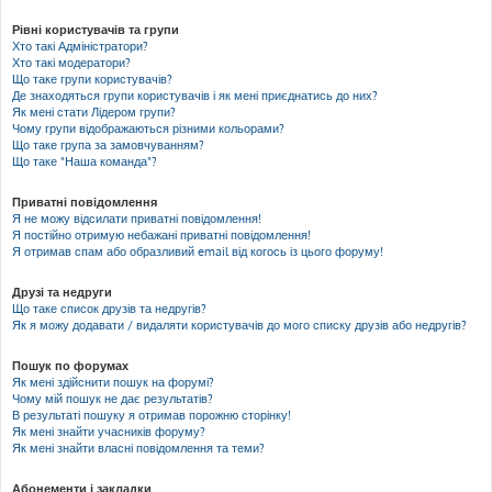
Рівні користувачів та групи
Хто такі Адміністратори?
Хто такі модератори?
Що таке групи користувачів?
Де знаходяться групи користувачів і як мені приєднатись до них?
Як мені стати Лідером групи?
Чому групи відображаються різними кольорами?
Що таке група за замовчуванням?
Що таке "Наша команда"?
Приватні повідомлення
Я не можу відсилати приватні повідомлення!
Я постійно отримую небажані приватні повідомлення!
Я отримав спам або образливий email від когось із цього форуму!
Друзі та недруги
Що таке список друзів та недругів?
Як я можу додавати / видаляти користувачів до мого списку друзів або недругів?
Пошук по форумах
Як мені здійснити пошук на форумі?
Чому мій пошук не дає результатів?
В результаті пошуку я отримав порожню сторінку!
Як мені знайти учасників форуму?
Як мені знайти власні повідомлення та теми?
Абонементи і закладки