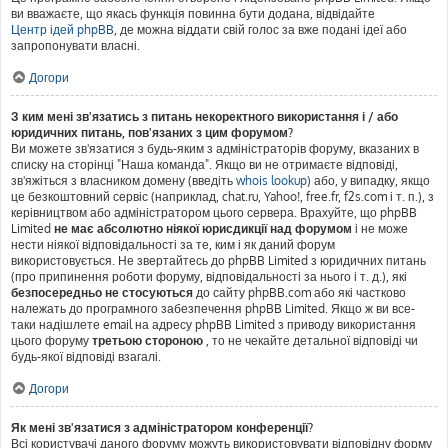
ви вважаєте, що якась функція повинна бути додана, відвідайте
Центр ідей phpBB
, де можна віддати свій голос за вже подані ідеї або
запропонувати власні.
Догори
З ким мені зв'язатись з питань некоректного використання і / або
юридичних питань, пов'язаних з цим форумом?
Ви можете зв'язатися з будь-яким з адміністраторів форуму, вказаних в
списку на сторінці "Наша команда". Якщо ви не отримаєте відповіді,
зв'яжіться з власником домену (введіть
whois lookup
) або, у випадку, якщо
це безкоштовний сервіс (наприклад, chat.ru, Yahoo!, free.fr, f2s.com і т. п.), з
керівництвом або адміністратором цього сервера. Врахуйте, що phpBB
Limited
не має абсолютно ніякої юрисдикції над форумом
і не може
нести ніякої відповідальності за те, ким і як даний форум
використовується. Не звертайтесь до phpBB Limited з юридичних питань
(про припинення роботи форуму, відповідальності за нього і т. д.), які
безпосередньо не стосуються
до сайту phpBB.com або які частково
належать до програмного забезпечення phpBB Limited. Якщо ж ви все-
таки надішлете email на адресу phpBB Limited з приводу використання
цього форуму
третьою стороною
, то не чекайте детальної відповіді чи
будь-якої відповіді взагалі.
Догори
Як мені зв'язатися з адміністратором конференції?
Всі користувачі даного форуму можуть використовувати відповідну форму