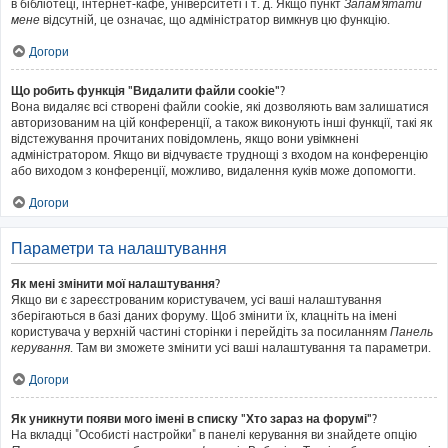
в бібліотеці, інтернет-кафе, університеті і т. д. Якщо пункт
Запам'ятати
мене
відсутній, це означає, що адміністратор вимкнув цю функцію.
Догори
Що робить функція "Видалити файли cookie"?
Вона видаляє всі створені файли cookie, які дозволяють вам залишатися
авторизованим на цій конференції, а також виконують інші функції, такі як
відстежування прочитаних повідомлень, якщо вони увімкнені
адміністратором. Якщо ви відчуваєте труднощі з входом на конференцію
або виходом з конференції, можливо, видалення куків може допомогти.
Догори
Параметри та налаштування
Як мені змінити мої налаштування?
Якщо ви є зареєстрованим користувачем, усі ваші налаштування
зберігаються в базі даних форуму. Щоб змінити їх, клацніть на імені
користувача у верхній частині сторінки і перейдіть за посиланням
Панель
керування
. Там ви зможете змінити усі ваші налаштування та параметри.
Догори
Як уникнути появи мого імені в списку "Хто зараз на форумі"?
На вкладці "Особисті настройки" в панелі керування ви знайдете опцію