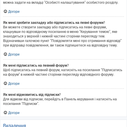
можна задати на вкладці "Особисті налаштування" особистого розділу.
Догори
Як мені зробити закладку або підписатись на певні форуми?
Ви можете створити закладку або підписатись на певні форуми,
клацнувши по відповідному посиланню в меню "Керування темою", яке
знаходиться у верхній і нижній частині сторінки перегляду тем.
Відзначивши галочкою пункт "Повідомляти мені про отримання відповіді"
при відправці повідомлення, ви також підпишетеся на відповідну тему.
Догори
Як мені підписатись на певний форум?
Щоб підписатись на певний форум, натисніть на посилання "Підписатись
на форум" в нижній частині сторінки перегляду відповідного форуму.
Догори
Як мені відмовитись від підписки?
Для відмови від підписки, перейдіть в Панель керування і натисніть на
посилання "Підписки".
Догори
Вкладення