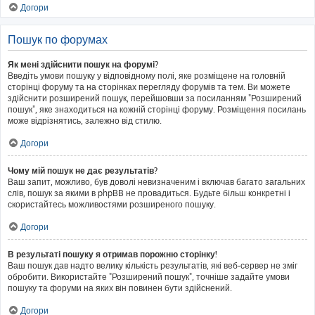
Догори
Пошук по форумах
Як мені здійснити пошук на форумі?
Введіть умови пошуку у відповідному полі, яке розміщене на головній
сторінці форуму та на сторінках перегляду форумів та тем. Ви можете
здійснити розширений пошук, перейшовши за посиланням "Розширений
пошук", яке знаходиться на кожній сторінці форуму. Розміщення посилань
може відрізнятись, залежно від стилю.
Догори
Чому мій пошук не дає результатів?
Ваш запит, можливо, був доволі невизначеним і включав багато загальних
слів, пошук за якими в phpBB не провадиться. Будьте більш конкретні і
скористайтесь можливостями розширеного пошуку.
Догори
В результаті пошуку я отримав порожню сторінку!
Ваш пошук дав надто велику кількість результатів, які веб-сервер не зміг
обробити. Використайте "Розширений пошук", точніше задайте умови
пошуку та форуми на яких він повинен бути здійснений.
Догори