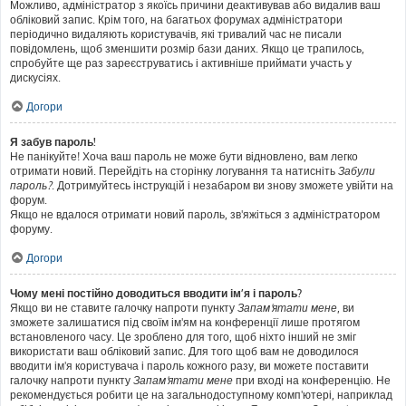
Можливо, адміністратор з якоїсь причини деактивував або видалив ваш
обліковий запис. Крім того, на багатьох форумах адміністратори
періодично видаляють користувачів, які тривалий час не писали
повідомлень, щоб зменшити розмір бази даних. Якщо це трапилось,
спробуйте ще раз зареєструватись і активніше приймати участь у
дискусіях.
Догори
Я забув пароль!
Не панікуйте! Хоча ваш пароль не може бути відновлено, вам легко
отримати новий. Перейдіть на сторінку логування та натисніть
Забули
пароль?
. Дотримуйтесь інструкцій і незабаром ви знову зможете увійти на
форум.
Якщо не вдалося отримати новий пароль, зв'яжіться з адміністратором
форуму.
Догори
Чому мені постійно доводиться вводити ім’я і пароль?
Якщо ви не ставите галочку напроти пункту
Запам'ятати мене
, ви
зможете залишатися під своїм ім'ям на конференції лише протягом
встановленого часу. Це зроблено для того, щоб ніхто інший не зміг
використати ваш обліковий запис. Для того щоб вам не доводилося
вводити ім'я користувача і пароль кожного разу, ви можете поставити
галочку напроти пункту
Запам'ятати мене
при вході на конференцію. Не
рекомендується робити це на загальнодоступному комп'ютері, наприклад