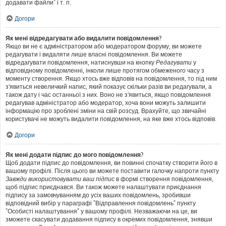
додавати файли" і т. п.
Догори
Як мені відредагувати або видалити повідомлення?
Якщо ви не є адміністратором або модератором форуму, ви можете
редагувати і видаляти лише власні повідомлення. Ви можете
відредагувати повідомлення, натиснувши на кнопку
Редагувати
у
відповідному повідомленні, інколи лише протягом обмеженого часу з
моменту створення. Якщо хтось вже відповів на повідомлення, то під ним
з'явиться невеличкий напис, який показує скільки разів ви редагували, а
також дату і час останньої з них. Воно не з'явиться, якщо повідомлення
редагував адміністратор або модератор, хоча вони можуть залишити
інформацію про зроблені зміни на свій розсуд. Врахуйте, що звичайні
користувачі не можуть видалити повідомлення, на яке вже хтось відповів.
Догори
Як мені додати підпис до мого повідомлення?
Щоб додати підпис до повідомлення, ви повинні спочатку створити його в
вашому профілі. Після цього ви можете поставити галочку напроти пункту
Завжди використовувати ваш підпис
в формі створення повідомлення,
щоб підпис приєднався. Ви також можете налаштувати приєднання
підпису за замовчуванням до усіх ваших повідомлень, зробивши
відповідний вибір у параграфі "Відправлення повідомлень" пункту
"Особисті налаштування" у вашому профілі. Незважаючи на це, ви
зможете скасувати додавання підпису в окремих повідомлення, знявши