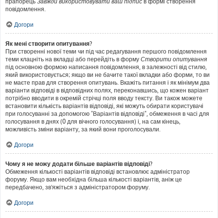
прапорець
Завжди використовувати ваш підпис
в формі створення
повідомлення.
Догори
Як мені створити опитування?
При створенні нової теми чи під час редагування першого повідомлення
теми клацніть на вкладці або перейдіть в форму
Створити опитування
під основною формою написання повідомлення, в залежності від стилю,
який використовується; якщо ви не бачите такої вкладки або форми, то ви
не маєте прав для створення опитувань. Вкажіть питання і як мінімум два
варіанти відповіді в відповідних полях, переконавшись, що кожен варіант
потрібно вводити в окремій стрічці поля вводу тексту. Ви також можете
встановити кількість варіантів відповіді, які можуть обирати користувачі
при голосуванні за допомогою "Варіантів відповіді", обмеження в часі для
голосування в днях (0 для вічного голосування) і, на сам кінець,
можливість зміни варіанту, за який вони проголосували.
Догори
Чому я не можу додати більше варіантів відповіді?
Обмеження кількості варіантів відповіді встановлює адміністратор
форуму. Якщо вам необхідна більша кількості варіантів, аніж це
передбачено, зв'яжіться з адміністратором форуму.
Догори