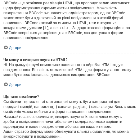
BBCode - це особлива реалізація HTML, що пропонує великі можливості
щодо форматування окремих частин повідомлення. Можливість
використання BBCode визначається адміністратором, однак BBCode
також може бути відключений на рівні повідомлення в кожній формі
написання. BBCode схожий за стилем на HTML, теги оточуються
квадратними дужками [ і ], а не в < і > ;. За додатковою інформацією про
BBCode зверніться до керівництва з BBCode, яка доступна з форми
написання повідомлення.
Догори
Чи можу я використовувати HTML?
Ні. На цьому форумі неможливе написання та обробка HTML-коду в
повідомленнях. Більшість можливостей HTML для форматування тексту
може бути реалізована за допомогою використання BBCode.
Догори
Що таке смайлики?
Смайлики - це маленькі картинки, які можуть бути використані для
передачі емоцій, наприклад, :) означає радість, :( означає сум. Весь список
смайликів можна побачити в формі написання повідомлення.
Намагайтесь не зловживати, використовуючи їх: вони легко можуть
зробити повідомлення нечитабельним і модератор може вирішити
відредагувати ваше повідомлення або взагалі видалити його.
Адміністратор форуму може обмежувати кількість смайликів, які можна
використовувати в повідомленні.