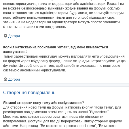
певних користувачів, таких як модератори або адміністратори. Взагалі ви
не можете безпосередньо змінювати жодне звання на форумі, оскільки
вони встановлюються адміністратором. Будь ласка, не засмічуйте форум
непотрібними повідомленнями тільки для того, щоб підвищити своє
звання. За це модератори чи адміністратори можуть просто зменшити
кількість написаних вами повідомлень.
Догори
Коли я натискаю на посилання "email", від мене вимагається
залогуватись!
Тільки зареєстровані користувачі можуть відправляти email-повідомлення
на форумі через вбудовану форму, і лише якщо адміністратор увімкнув цю
функцію. Це зроблено для того, щоб запобігти зловживанню поштовою
системою анонімними користувачами.
Догори
Створення повідомлень
Як мені створити нову тему або повідомлення?
Для створення нової теми на форумі, натисніть кнопку "Нова тема". Для
розміщення повідомлення в темі клацніть по кнопці "Відповісти".
Можливо, доведеться зареєструватися, перш ніж відправити
повідомлення. Доступні для вас дії перераховані внизу сторінки форуму
або теми. Наприклад: "Ви можете створювати нові теми", "Ви можете