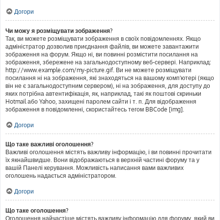
Догори
Чи можу я розміщувати зображення?
Так, ви можете розміщувати зображення в своїх повідомленнях. Якщо
адміністратор дозволив приєднання файлів, ви можете завантажити
зображення на форум. Якщо ні, ви повинні розмістити посилання на
зображення, збережене на загальнодоступному веб-сервері. Наприклад:
http://www.example.com/my-picture.gif. Ви не можете розміщувати
посилання ні на зображення, які знаходяться на вашому комп'ютері (якщо
він не є загальнодоступним сервером), ні на зображення, для доступу до
яких потрібна автентифікація, як, наприклад, такі як поштові скриньки
Hotmail або Yahoo, захищені паролем сайти і т. п. Для відображення
зображення в повідомленні, скористайтесь тегом BBCode [img].
Догори
Що таке важливі оголошення?
Важливі оголошення містять важливу інформацію, і ви повинні прочитати
їх якнайшвидше. Вони відображаються в верхній частині форуму та у
вашій Панелі керування. Можливість написання вами важливих
оголошень надається адміністратором.
Догори
Що таке оголошення?
Оголошення найчастіше містять важливу інформацію для форуму, який ви