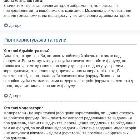
Що таке значок теми?
Значки тем - це встановлені автором зображення, які пов'язані з
повідомленнями та відображають їхній зміст. Можливість використання
значків тем залежить від прав доступу, встановлених адміністратором.
Догори
Рівні користувачів та групи
Хто такі Адміністратори?
Адміністратори - особи, які мають найвищий рівень контролю над
форумом. Вони можуть керувати усіма аспектами роботи форуму, які
включають розмежування прав доступу, закриття доступу окремим
користувачам, створення груп, призначення модераторів і т. п., В
залежності від прав, наданих їм засновником форуму. Також вони
володіють усіма можливостями модераторів в усіх форумах, залежно від
прав, наданих ним засновником форуму.
Догори
Хто такі модератори?
Модератори - це користувачі (або групи користувачів), які щодня стежать
за роботою форуму. Вони мають можливості редагування та видалення
повідомлень, закриття, відкриття, переміщення, видалення та об'єднання
тем на форумі, за який вони відповідають. Основне завдання модераторів
- не допускати відхилень від тем (оффтопік) та розміщень образливих
повідомлень.