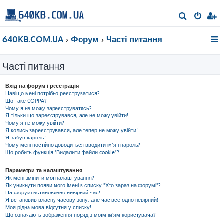
П
о
640KB.COM.UA
Форум
Часті питання
ш
у
Часті питання
к
Вхід на форум і реєстрація
Навіщо мені потрібно реєструватися?
Що таке COPPA?
Чому я не можу зареєструватись?
Я тільки що зареєструвався, але не можу увійти!
Чому я не можу увійти?
Я колись зареєструвався, але тепер не можу увійти!
Я забув пароль!
Чому мені постійно доводиться вводити ім’я і пароль?
Що робить функція "Видалити файли cookie"?
Параметри та налаштування
Як мені змінити мої налаштування?
Як уникнути появи мого імені в списку "Хто зараз на форумі"?
На форумі встановлено невірний час!
Я встановив власну часову зону, але час все одно невірний!
Моя рідна мова відсутня у списку!
Що означають зображення поряд з моїм ім'ям користувача?