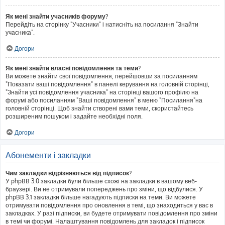
Як мені знайти учасників форуму?
Перейдіть на сторінку "Учасники" і натисніть на посилання "Знайти
учасника".
Догори
Як мені знайти власні повідомлення та теми?
Ви можете знайти свої повідомлення, перейшовши за посиланням
"Показати ваші повідомлення" в панелі керування на головній сторінці,
"Знайти усі повідомлення учасника" на сторінці вашого профілю на
форумі або посиланням "Ваші повідомлення" в меню "Посилання"на
головній сторінці. Щоб знайти створені вами теми, скористайтесь
розширеним пошуком і задайте необхідні поля.
Догори
Абонементи і закладки
Чим закладки відрізняються від підписок?
У phpBB 3.0 закладки були більше схожі на закладки в вашому веб-
браузері. Ви не отримували попереджень про зміни, що відбулися. У
phpBB 3.1 закладки більше нагадують підписки на теми. Ви можете
отримувати повідомлення про оновлення в темі, що знаходиться у вас в
закладках. У разі підписки, ви будете отримувати повідомлення про зміни
в темі чи форумі. Налаштування повідомлень для закладок і підписок