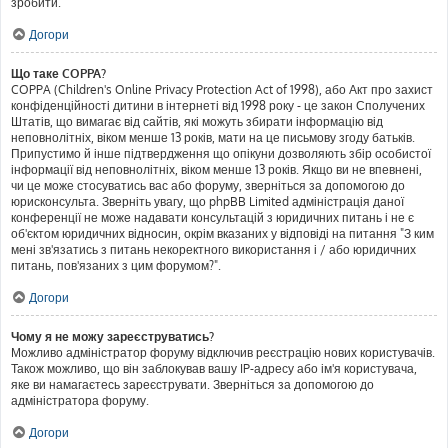
зробити.
Догори
Що таке COPPA?
COPPA (Children's Online Privacy Protection Act of 1998), або Акт про захист
конфіденційності дитини в інтернеті від 1998 року - це закон Сполучених
Штатів, що вимагає від сайтів, які можуть збирати інформацію від
неповнолітніх, віком менше 13 років, мати на це письмову згоду батьків.
Припустимо й інше підтвердження що опікуни дозволяють збір особистої
інформації від неповнолітніх, віком менше 13 років. Якщо ви не впевнені,
чи це може стосуватись вас або форуму, зверніться за допомогою до
юрисконсульта. Зверніть увагу, що phpBB Limited адміністрація даної
конференції не може надавати консультацій з юридичних питань і не є
об'єктом юридичних відносин, окрім вказаних у відповіді на питання "З ким
мені зв'язатись з питань некоректного використання і / або юридичних
питань, пов'язаних з цим форумом?".
Догори
Чому я не можу зареєструватись?
Можливо адміністратор форуму відключив реєстрацію нових користувачів.
Також можливо, що він заблокував вашу IP-адресу або ім'я користувача,
яке ви намагаєтесь зареєструвати. Зверніться за допомогою до
адміністратора форуму.
Догори