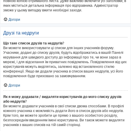
повною копією отриманого листа. Дуже важливо включити усі заголовки, в
яких міститься детальна інформація про відправника. Адміністратор
зможе у цьому випадку вжити необхідні заходи.
Догори
Друзі та недруги
Що таке список друзів та недругів?
Ви можете використовувати ці списки для інших учасників форуму.
Учасники, додані до списку друзів, будуть відображатись в вашій Панелі
керування для швидкого доступу до інформації про те, чи вони зараз в
мережі, і для відсилання їм приватних повідомлень. Повідомлення від цих
користувачів можуть виділятись, залежно від встановленого стилю
конференції. Якщо ви додали учасника в список ваших недругів, усі його
повідомлення буде приховано за замовчуванням.
Догори
Як я можу додавати / видаляти користувачів до мого списку друзів
або недругів?
Ви можете додавати учасників в свої списки двома способами. В профілі
кожного учасника є можливість додати його в список друзів або недругів.
Крім того, ви можете зробити це прямо з вашого особистого розділу,
безпосереднім введенням імені користувача. Ви також можете видаляти
учасників з ваших списків на тій самій сторінці.