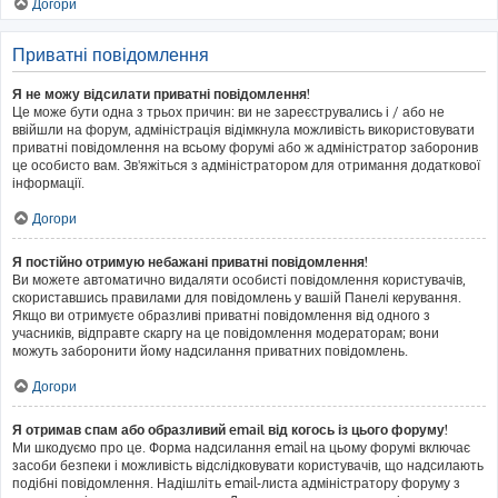
Догори
Приватні повідомлення
Я не можу відсилати приватні повідомлення!
Це може бути одна з трьох причин: ви не зареєструвались і / або не
ввійшли на форум, адміністрація відімкнула можливість використовувати
приватні повідомлення на всьому форумі або ж адміністратор заборонив
це особисто вам. Зв'яжіться з адміністратором для отримання додаткової
інформації.
Догори
Я постійно отримую небажані приватні повідомлення!
Ви можете автоматично видаляти особисті повідомлення користувачів,
скориставшись правилами для повідомлень у вашій Панелі керування.
Якщо ви отримуєте образливі приватні повідомлення від одного з
учасників, відправте скаргу на це повідомлення модераторам; вони
можуть заборонити йому надсилання приватних повідомлень.
Догори
Я отримав спам або образливий email від когось із цього форуму!
Ми шкодуємо про це. Форма надсилання email на цьому форумі включає
засоби безпеки і можливість відслідковувати користувачів, що надсилають
подібні повідомлення. Надішліть email-листа адміністратору форуму з