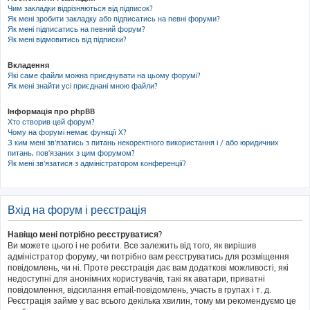
Чим закладки відрізняються від підписок?
Як мені зробити закладку або підписатись на певні форуми?
Як мені підписатись на певний форум?
Як мені відмовитись від підписки?
Вкладення
Які саме файли можна приєднувати на цьому форумі?
Як мені знайти усі приєднані мною файли?
Інформація про phpBB
Хто створив цей форум?
Чому на форумі немає функції X?
З ким мені зв'язатись з питань некоректного використання і / або юридичних
питань, пов'язаних з цим форумом?
Як мені зв'язатися з адміністратором конференції?
Вхід на форум і реєстрація
Навіщо мені потрібно реєструватися?
Ви можете цього і не робити. Все залежить від того, як вирішив
адміністратор форуму, чи потрібно вам реєструватись для розміщення
повідомлень, чи ні. Проте реєстрація дає вам додаткові можливості, які
недоступні для анонімних користувачів, такі як аватари, приватні
повідомлення, відсилання email-повідомлень, участь в групах і т. д.
Реєстрація займе у вас всього декілька хвилин, тому ми рекомендуємо це