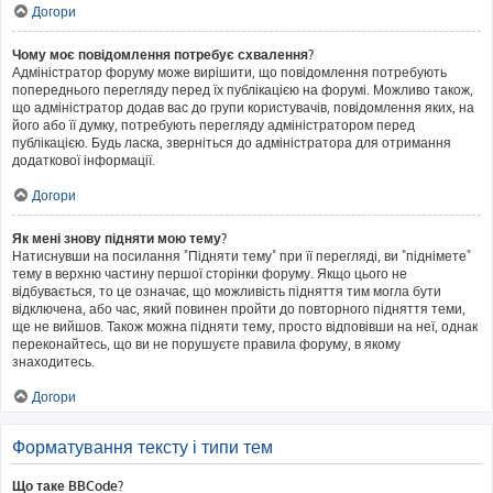
Догори
Чому моє повідомлення потребує схвалення?
Адміністратор форуму може вирішити, що повідомлення потребують
попереднього перегляду перед їх публікацією на форумі. Можливо також,
що адміністратор додав вас до групи користувачів, повідомлення яких, на
його або її думку, потребують перегляду адміністратором перед
публікацією. Будь ласка, зверніться до адміністратора для отримання
додаткової інформації.
Догори
Як мені знову підняти мою тему?
Натиснувши на посилання "Підняти тему" при її перегляді, ви "піднімете"
тему в верхню частину першої сторінки форуму. Якщо цього не
відбувається, то це означає, що можливість підняття тим могла бути
відключена, або час, який повинен пройти до повторного підняття теми,
ще не вийшов. Також можна підняти тему, просто відповівши на неї, однак
переконайтесь, що ви не порушуєте правила форуму, в якому
знаходитесь.
Догори
Форматування тексту і типи тем
Що таке BBCode?