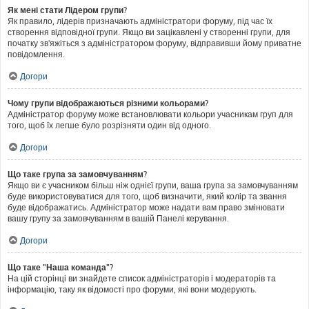
Як мені стати Лідером групи?
Як правило, лідерів призначають адміністратори форуму, під час їх
створення відповідної групи. Якщо ви зацікавлені у створенні групи, для
початку зв'яжіться з адміністратором форуму, відправивши йому приватне
повідомлення.
Догори
Чому групи відображаються різними кольорами?
Адміністратор форуму може встановлювати кольори учасникам груп для
того, щоб їх легше було розрізняти один від одного.
Догори
Що таке група за замовчуванням?
Якщо ви є учасником більш ніж однієї групи, ваша група за замовчуванням
буде використовуватися для того, щоб визначити, який колір та звання
буде відображатись. Адміністратор може надати вам право змінювати
вашу групу за замовчуванням в вашій Панелі керування.
Догори
Що таке "Наша команда"?
На цій сторінці ви знайдете список адміністраторів і модераторів та
інформацію, таку як відомості про форуми, які вони модерують.