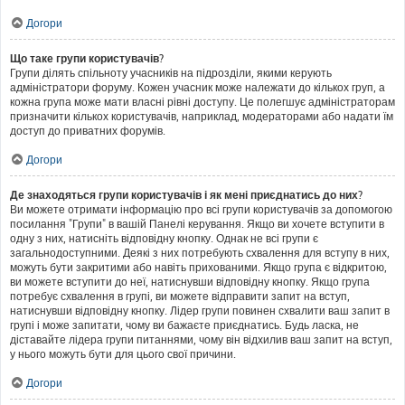
Догори
Що таке групи користувачів?
Групи ділять спільноту учасників на підрозділи, якими керують
адміністратори форуму. Кожен учасник може належати до кількох груп, а
кожна група може мати власні рівні доступу. Це полегшує адміністраторам
призначити кількох користувачів, наприклад, модераторами або надати їм
доступ до приватних форумів.
Догори
Де знаходяться групи користувачів і як мені приєднатись до них?
Ви можете отримати інформацію про всі групи користувачів за допомогою
посилання "Групи" в вашій Панелі керування. Якщо ви хочете вступити в
одну з них, натисніть відповідну кнопку. Однак не всі групи є
загальнодоступними. Деякі з них потребують схвалення для вступу в них,
можуть бути закритими або навіть прихованими. Якщо група є відкритою,
ви можете вступити до неї, натиснувши відповідну кнопку. Якщо група
потребує схвалення в групі, ви можете відправити запит на вступ,
натиснувши відповідну кнопку. Лідер групи повинен схвалити ваш запит в
групі і може запитати, чому ви бажаєте приєднатись. Будь ласка, не
діставайте лідера групи питаннями, чому він відхилив ваш запит на вступ,
у нього можуть бути для цього свої причини.
Догори