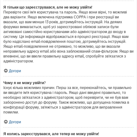
Я тільки що зареєструвався, але не можу увійти!
Перевірте свої ім'я користувача та пароль. Якщо вони вірні, то можливі
два варіанти. Якщо включена підтримка COPPA і при реєстрації ви
вказали, що вам менше 13 років, дотримуйтесь інструкцій. На деяких
форумах вимагається, щоб усі зареєстровані облікові записи були
активовані самостійно користувачами або адміністратором до входу в
систему. Ця інформація відображається в процесі реєстрації. Якщо вам
було надіслано email-повідомлення поштою, дотримуйтесь інструкцій.
Якщо email-повідомлення не отримано, то можливо, що ви вказали
неправильну адресу email або вона заблокований спам-фільтром. Якщо ви
впевнені, що ви ввели правильну адресу email, спробуйте зв'язатися з
адміністратором.
Догори
Чому я не можу увійти?
Існує кілька можливих причин. Перш за все, переконайтесь, чи правильно
ви вводите ім'я користувача і пароль. Якщо дані введені правильно, то
необхідно зв'язатися з адміністратором, щоб перевірити, чи не був вам
заборонено доступ до форуму. Також можливо, що допущена помилка в
конфігурації форуму, зв'яжіться з адміністратором для виправлення
помилки.
Догори
Я колись зареєструвався, але тепер не можу увійти!