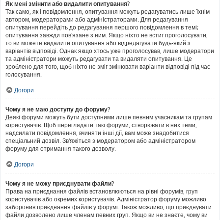
Як мені змінити або видалити опитування?
Так само, як і повідомлення, опитування можуть редагуватись лише їхнім
автором, модераторами або адміністраторами. Для редагування
опитування перейдіть до редагування першого повідомлення в темі;
опитування завжди пов'язане з ним. Якщо ніхто не встиг проголосувати,
то ви можете видалити опитування або відредагувати будь-який з
варіантів відповіді. Однак якщо хтось уже проголосував, лише модератори
та адміністратори можуть редагувати та видаляти опитування. Це
зроблено для того, щоб ніхто не зміг змінювати варіанти відповіді під час
голосування.
Догори
Чому я не маю доступу до форуму?
Деякі форуми можуть бути доступними лише певним учасникам та групам
користувачів. Щоб переглядати такі форуми, створювати в них теми,
надсилати повідомлення, вчиняти інші дії, вам може знадобитися
спеціальний дозвіл. Зв'яжіться з модератором або адміністратором
форуму для отримання такого дозволу.
Догори
Чому я не можу приєднувати файли?
Права на приєднання файлів встановлюються на рівні форумів, груп
користувачів або окремих користувачів. Адміністратор форуму можливо
заборонив приєднання файлів у форумі. Також можливо, що приєднувати
файли дозволено лише членам певних груп. Якщо ви не знаєте, чому ви