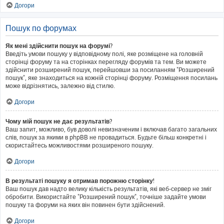
Догори
Пошук по форумах
Як мені здійснити пошук на форумі?
Введіть умови пошуку у відповідному полі, яке розміщене на головній
сторінці форуму та на сторінках перегляду форумів та тем. Ви можете
здійснити розширений пошук, перейшовши за посиланням "Розширений
пошук", яке знаходиться на кожній сторінці форуму. Розміщення посилань
може відрізнятись, залежно від стилю.
Догори
Чому мій пошук не дає результатів?
Ваш запит, можливо, був доволі невизначеним і включав багато загальних
слів, пошук за якими в phpBB не провадиться. Будьте більш конкретні і
скористайтесь можливостями розширеного пошуку.
Догори
В результаті пошуку я отримав порожню сторінку!
Ваш пошук дав надто велику кількість результатів, які веб-сервер не зміг
обробити. Використайте "Розширений пошук", точніше задайте умови
пошуку та форуми на яких він повинен бути здійснений.
Догори