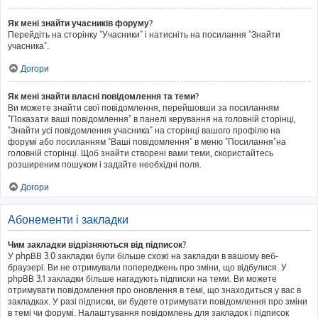
Як мені знайти учасників форуму?
Перейдіть на сторінку "Учасники" і натисніть на посилання "Знайти
учасника".
Догори
Як мені знайти власні повідомлення та теми?
Ви можете знайти свої повідомлення, перейшовши за посиланням
"Показати ваші повідомлення" в панелі керування на головній сторінці,
"Знайти усі повідомлення учасника" на сторінці вашого профілю на
форумі або посиланням "Ваші повідомлення" в меню "Посилання"на
головній сторінці. Щоб знайти створені вами теми, скористайтесь
розширеним пошуком і задайте необхідні поля.
Догори
Абонементи і закладки
Чим закладки відрізняються від підписок?
У phpBB 3.0 закладки були більше схожі на закладки в вашому веб-
браузері. Ви не отримували попереджень про зміни, що відбулися. У
phpBB 3.1 закладки більше нагадують підписки на теми. Ви можете
отримувати повідомлення про оновлення в темі, що знаходиться у вас в
закладках. У разі підписки, ви будете отримувати повідомлення про зміни
в темі чи форумі. Налаштування повідомлень для закладок і підписок