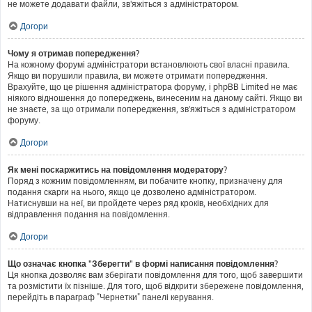
не можете додавати файли, зв'яжіться з адміністратором.
Догори
Чому я отримав попередження?
На кожному форумі адміністратори встановлюють свої власні правила.
Якщо ви порушили правила, ви можете отримати попередження.
Врахуйте, що це рішення адміністратора форуму, і phpBB Limited не має
ніякого відношення до попереджень, винесеним на даному сайті. Якщо ви
не знаєте, за що отримали попередження, зв'яжіться з адміністратором
форуму.
Догори
Як мені поскаржитись на повідомлення модератору?
Поряд з кожним повідомленням, ви побачите кнопку, призначену для
подання скарги на нього, якщо це дозволено адміністратором.
Натиснувши на неї, ви пройдете через ряд кроків, необхідних для
відправлення подання на повідомлення.
Догори
Що означає кнопка "Зберегти" в формі написання повідомлення?
Ця кнопка дозволяє вам зберігати повідомлення для того, щоб завершити
та розмістити їх пізніше. Для того, щоб відкрити збережене повідомлення,
перейдіть в параграф "Чернетки" панелі керування.