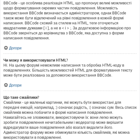
BBCode - це особлива реалізація HTML, що пропонує великі можливості
щодо форматування окремих частин повідомлення. Можливість
використання BBCode визначається адміністратором, однак BBCode
також може бути відключений на рівні повідомлення в кожній формі
написання. BBCode схожий за стилем на HTML, теги оточуються
квадратними дужками [ і ], а не в < і > ;. За додатковою інформацією про
BBCode зверніться до керівництва з BBCode, яка доступна з форми
написання повідомлення.
Догори
Чи можу я використовувати HTML?
Ні. На цьому форумі неможливе написання та обробка HTML-коду в
повідомленнях. Більшість можливостей HTML для форматування тексту
може бути реалізована за допомогою використання BBCode.
Догори
Що таке смайлики?
Смайлики - це маленькі картинки, які можуть бути використані для
передачі емоцій, наприклад, :) означає радість, :( означає сум. Весь список
смайликів можна побачити в формі написання повідомлення.
Намагайтесь не зловживати, використовуючи їх: вони легко можуть
зробити повідомлення нечитабельним і модератор може вирішити
відредагувати ваше повідомлення або взагалі видалити його.
Адміністратор форуму може обмежувати кількість смайликів, які можна
використовувати в повідомленні.