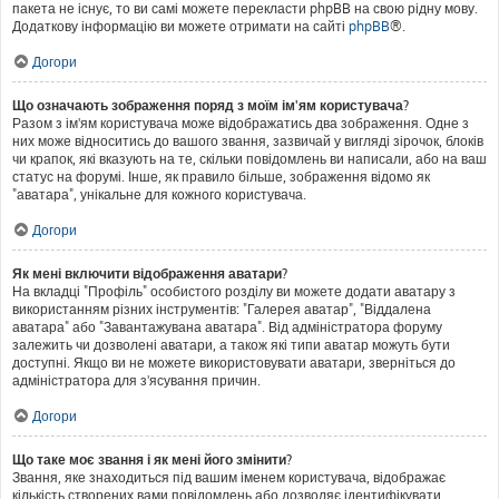
пакета не існує, то ви самі можете перекласти phpBB на свою рідну мову.
Додаткову інформацію ви можете отримати на сайті
phpBB
®.
Догори
Що означають зображення поряд з моїм ім'ям користувача?
Разом з ім'ям користувача може відображатись два зображення. Одне з
них може відноситись до вашого звання, зазвичай у вигляді зірочок, блоків
чи крапок, які вказують на те, скільки повідомлень ви написали, або на ваш
статус на форумі. Інше, як правило більше, зображення відомо як
"аватара", унікальне для кожного користувача.
Догори
Як мені включити відображення аватари?
На вкладці "Профіль" особистого розділу ви можете додати аватару з
використанням різних інструментів: "Галерея аватар", "Віддалена
аватара" або "Завантажувана аватара". Від адміністратора форуму
залежить чи дозволені аватари, а також які типи аватар можуть бути
доступні. Якщо ви не можете використовувати аватари, зверніться до
адміністратора для з'ясування причин.
Догори
Що таке моє звання і як мені його змінити?
Звання, яке знаходиться під вашим іменем користувача, відображає
кількість створених вами повідомлень або дозволяє ідентифікувати