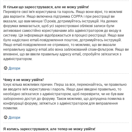
Я тільки що зареєструвався, але не можу увійти!
Перевірте свої ім'я користувача та пароль. Якщо вони вірні, то можливі
два варіанти. Якщо включена підтримка COPPA і при реєстрації ви
вказали, що вам менше 13 років, дотримуйтесь інструкцій. На деяких
форумах вимагається, щоб усі зареєстровані облікові записи були
активовані самостійно користувачами або адміністратором до входу в
систему. Ця інформація відображається в процесі реєстрації. Якщо вам
було надіслано email-повідомлення поштою, дотримуйтесь інструкцій.
Якщо email-повідомлення не отримано, то можливо, що ви вказали
неправильну адресу email або вона заблокований спам-фільтром. Якщо ви
впевнені, що ви ввели правильну адресу email, спробуйте зв'язатися з
адміністратором.
Догори
Чому я не можу увійти?
Існує кілька можливих причин. Перш за все, переконайтесь, чи правильно
ви вводите ім'я користувача і пароль. Якщо дані введені правильно, то
необхідно зв'язатися з адміністратором, щоб перевірити, чи не був вам
заборонено доступ до форуму. Також можливо, що допущена помилка в
конфігурації форуму, зв'яжіться з адміністратором для виправлення
помилки.
Догори
Я колись зареєструвався, але тепер не можу увійти!