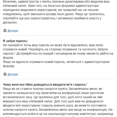
Можливо, адміністратор з якоїсь причини деактивував або видалив ваш
обліковий запис. Крім того, на багатьох форумах адміністратори
періодично видаляють користувачів, які тривалий час не писали
повідомлень, щоб зменшити розмір бази даних. Якщо це трапилось,
спробуйте ще раз зареєструватись і активніше приймати участь у
дискусіях.
Догори
Я забув пароль!
Не панікуйте! Хоча ваш пароль не може бути відновлено, вам легко
отримати новий. Перейдіть на сторінку логування та натисніть
Забули
пароль?
. Дотримуйтесь інструкцій і незабаром ви знову зможете увійти на
форум.
Якщо не вдалося отримати новий пароль, зв'яжіться з адміністратором
форуму.
Догори
Чому мені постійно доводиться вводити ім’я і пароль?
Якщо ви не ставите галочку напроти пункту
Запам'ятати мене
, ви
зможете залишатися під своїм ім'ям на конференції лише протягом
встановленого часу. Це зроблено для того, щоб ніхто інший не зміг
використати ваш обліковий запис. Для того щоб вам не доводилося
вводити ім'я користувача і пароль кожного разу, ви можете поставити
галочку напроти пункту
Запам'ятати мене
при вході на конференцію. Не
рекомендується робити це на загальнодоступному комп'ютері, наприклад