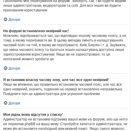
Приховати моє перебування на форумі
. Виберіть
Так
, і ви будете видимі
лише адміністраторам, модераторам та собі. Для всіх інших ви будете
прихованим користувачем.
Догори
На форумі встановлено невірний час!
Можливо, відображається час, що відповідає іншому часовому поясу, а не
тому, в якому перебуваєте ви. В цьому випадку змініть в налаштуваннях
часовий пояс на той, в якому ви перебуваєте: Київ, Берлін і т. д. Зауважте,
що зміна часового поясу та багатьох інших налаштувань доступна лише
зареєстрованим користувачам. Якщо ви не зареєстровані, то це
непоганий момент зробити це.
Догори
Я встановив власну часову зону, але час все одно невірний!
Якщо ви впевнені, що правильно встановили часовий пояс, але час все
одно невірний, значить, годинник на сервері встановлено неправильно.
Повідомте про це адміністратора для усунення проблеми.
Догори
Моя рідна мова відсутня у списку!
Адміністратор не встановив підтримку вашої мови на форумі, або ще ніхто
не переклав phpBB на вашу мову. Спробуйте запитати адміністратора, чи
може він встановити необхідний вам мовний пакет. Якщо такого мовного