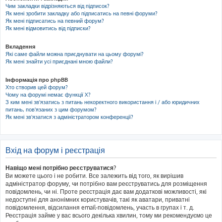
Чим закладки відрізняються від підписок?
Як мені зробити закладку або підписатись на певні форуми?
Як мені підписатись на певний форум?
Як мені відмовитись від підписки?
Вкладення
Які саме файли можна приєднувати на цьому форумі?
Як мені знайти усі приєднані мною файли?
Інформація про phpBB
Хто створив цей форум?
Чому на форумі немає функції X?
З ким мені зв'язатись з питань некоректного використання і / або юридичних
питань, пов'язаних з цим форумом?
Як мені зв'язатися з адміністратором конференції?
Вхід на форум і реєстрація
Навіщо мені потрібно реєструватися?
Ви можете цього і не робити. Все залежить від того, як вирішив
адміністратор форуму, чи потрібно вам реєструватись для розміщення
повідомлень, чи ні. Проте реєстрація дає вам додаткові можливості, які
недоступні для анонімних користувачів, такі як аватари, приватні
повідомлення, відсилання email-повідомлень, участь в групах і т. д.
Реєстрація займе у вас всього декілька хвилин, тому ми рекомендуємо це