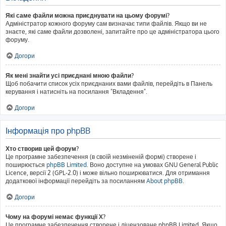
Які саме файли можна приєднувати на цьому форумі?
Адміністратор кожного форуму сам визначає типи файлів. Якщо ви не
знаєте, які саме файли дозволені, запитайте про це адміністратора цього
форуму.
Догори
Як мені знайти усі приєднані мною файли?
Щоб побачити список усіх приєднаних вами файлів, перейдіть в Панель
керування і натисніть на посилання "Вкладення".
Догори
Інформація про phpBB
Хто створив цей форум?
Це програмне забезпечення (в своїй незміненій формі) створене і
поширюється
phpBB Limited
. Воно доступне на умовах GNU General Public
Licence, версії 2 (GPL-2.0) і може вільно поширюватися. Для отримання
додаткової інформації перейдіть за посиланням
About phpBB
.
Догори
Чому на форумі немає функції X?
Це програмне забезпечення створене і ліцензоване phpBB Limited. Якщо