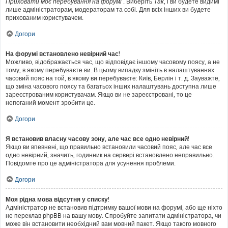
Приховати моє перебування на форумі
. Виберіть
Так
, і ви будете видимі
лише адміністраторам, модераторам та собі. Для всіх інших ви будете
прихованим користувачем.
Догори
На форумі встановлено невірний час!
Можливо, відображається час, що відповідає іншому часовому поясу, а не
тому, в якому перебуваєте ви. В цьому випадку змініть в налаштуваннях
часовий пояс на той, в якому ви перебуваєте: Київ, Берлін і т. д. Зауважте,
що зміна часового поясу та багатьох інших налаштувань доступна лише
зареєстрованим користувачам. Якщо ви не зареєстровані, то це
непоганий момент зробити це.
Догори
Я встановив власну часову зону, але час все одно невірний!
Якщо ви впевнені, що правильно встановили часовий пояс, але час все
одно невірний, значить, годинник на сервері встановлено неправильно.
Повідомте про це адміністратора для усунення проблеми.
Догори
Моя рідна мова відсутня у списку!
Адміністратор не встановив підтримку вашої мови на форумі, або ще ніхто
не переклав phpBB на вашу мову. Спробуйте запитати адміністратора, чи
може він встановити необхідний вам мовний пакет. Якщо такого мовного