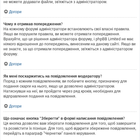
не можете додавати файли, зв'яжіться з адміністратором.
Догори
Чому я отримав попередження?
На кожному форумі адміністратори встановлюють свої власні правила.
Якщо ви порушили правила, ви можете отримати попередження.
Врахуйте, що це рішення адміністратора форуму, і phpBB Limited не має
ніякого відношення до попереджень, винесеним на даному сайті. Якщо ви
не знаєте, за що отримали попередження, зв'яжіться з адміністратором
форуму.
Догори
Як мені поскаржитись на повідомлення модератору?
Поряд з кожним повідомленням, ви побачите кнопку, призначену для
подання скарги на нього, якщо це дозволено адміністратором.
Натиснувши на неї, ви пройдете через ряд кроків, необхідних для
відправлення подання на повідомлення.
Догори
Що означає кнопка "Зберегти" в формі написання повідомлення?
Ця кнопка дозволяє вам зберігати повідомлення для того, щоб завершити
та розмістити їх пізніше. Для того, щоб відкрити збережене повідомлення,
перейдіть в параграф "Чернетки" панелі керування.