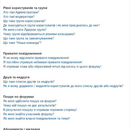
Рівні користувачів та групи
Хто такі Адміністратори?
Хто такі модератори?
Що таке групи користувачів?
Де знаходяться групи користувачів і як мені приєднатись до них?
Як мені стати Лідером групи?
Чому групи відображаються різними кольорами?
Що таке група за замовчуванням?
Що таке "Наша команда"?
Приватні повідомлення
Я не можу відсилати приватні повідомлення!
Я постійно отримую небажані приватні повідомлення!
Я отримав спам або образливий email від когось із цього форуму!
Друзі та недруги
Що таке список друзів та недругів?
Як я можу додавати / видаляти користувачів до мого списку друзів або недругів?
Пошук по форумах
Як мені здійснити пошук на форумі?
Чому мій пошук не дає результатів?
В результаті пошуку я отримав порожню сторінку!
Як мені знайти учасників форуму?
Як мені знайти власні повідомлення та теми?
Абонементи і закладки