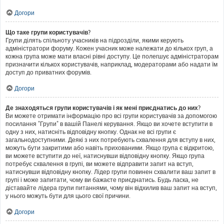
Догори
Що таке групи користувачів?
Групи ділять спільноту учасників на підрозділи, якими керують
адміністратори форуму. Кожен учасник може належати до кількох груп, а
кожна група може мати власні рівні доступу. Це полегшує адміністраторам
призначити кількох користувачів, наприклад, модераторами або надати їм
доступ до приватних форумів.
Догори
Де знаходяться групи користувачів і як мені приєднатись до них?
Ви можете отримати інформацію про всі групи користувачів за допомогою
посилання "Групи" в вашій Панелі керування. Якщо ви хочете вступити в
одну з них, натисніть відповідну кнопку. Однак не всі групи є
загальнодоступними. Деякі з них потребують схвалення для вступу в них,
можуть бути закритими або навіть прихованими. Якщо група є відкритою,
ви можете вступити до неї, натиснувши відповідну кнопку. Якщо група
потребує схвалення в групі, ви можете відправити запит на вступ,
натиснувши відповідну кнопку. Лідер групи повинен схвалити ваш запит в
групі і може запитати, чому ви бажаєте приєднатись. Будь ласка, не
діставайте лідера групи питаннями, чому він відхилив ваш запит на вступ,
у нього можуть бути для цього свої причини.
Догори