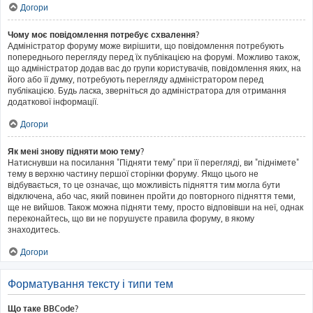
Догори
Чому моє повідомлення потребує схвалення?
Адміністратор форуму може вирішити, що повідомлення потребують
попереднього перегляду перед їх публікацією на форумі. Можливо також,
що адміністратор додав вас до групи користувачів, повідомлення яких, на
його або її думку, потребують перегляду адміністратором перед
публікацією. Будь ласка, зверніться до адміністратора для отримання
додаткової інформації.
Догори
Як мені знову підняти мою тему?
Натиснувши на посилання "Підняти тему" при її перегляді, ви "піднімете"
тему в верхню частину першої сторінки форуму. Якщо цього не
відбувається, то це означає, що можливість підняття тим могла бути
відключена, або час, який повинен пройти до повторного підняття теми,
ще не вийшов. Також можна підняти тему, просто відповівши на неї, однак
переконайтесь, що ви не порушуєте правила форуму, в якому
знаходитесь.
Догори
Форматування тексту і типи тем
Що таке BBCode?