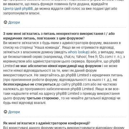
ви вважаєте, що якась функція повинна бути додана, відвідайте
Центр ідей phpBB
, де можна віддати свій голос за вже подані ідеї або
запропонувати власні.
Догори
З ким мені зв'язатись з питань некоректного використання і / або
юридичних питань, пов'язаних з цим форумом?
Ви можете зв'язатися з будь-яким з адміністраторів форуму, вказаних в
списку на сторінці "Наша команда". Якщо ви не отримаєте відповіді,
зв'яжіться з власником домену (введіть
whois lookup
) або, у випадку, якщо
це безкоштовний сервіс (наприклад, chat.ru, Yahoo!, free.fr, f2s.com і т. п.), з
керівництвом або адміністратором цього сервера. Врахуйте, що phpBB
Limited
не має абсолютно ніякої юрисдикції над форумом
і не може
нести ніякої відповідальності за те, ким і як даний форум
використовується. Не звертайтесь до phpBB Limited з юридичних питань
(про припинення роботи форуму, відповідальності за нього і т. д.), які
безпосередньо не стосуються
до сайту phpBB.com або які частково
належать до програмного забезпечення phpBB Limited. Якщо ж ви все-
таки надішлете email на адресу phpBB Limited з приводу використання
цього форуму
третьою стороною
, то не чекайте детальної відповіді чи
будь-якої відповіді взагалі.
Догори
Як мені зв'язатися з адміністратором конференції?
Всі користувачі даного форуму можуть використовувати відповідну форму