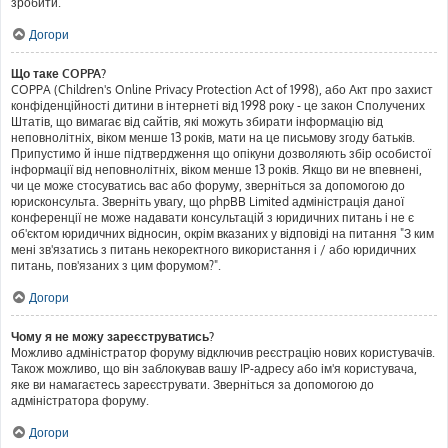
зробити.
Догори
Що таке COPPA?
COPPA (Children's Online Privacy Protection Act of 1998), або Акт про захист
конфіденційності дитини в інтернеті від 1998 року - це закон Сполучених
Штатів, що вимагає від сайтів, які можуть збирати інформацію від
неповнолітніх, віком менше 13 років, мати на це письмову згоду батьків.
Припустимо й інше підтвердження що опікуни дозволяють збір особистої
інформації від неповнолітніх, віком менше 13 років. Якщо ви не впевнені,
чи це може стосуватись вас або форуму, зверніться за допомогою до
юрисконсульта. Зверніть увагу, що phpBB Limited адміністрація даної
конференції не може надавати консультацій з юридичних питань і не є
об'єктом юридичних відносин, окрім вказаних у відповіді на питання "З ким
мені зв'язатись з питань некоректного використання і / або юридичних
питань, пов'язаних з цим форумом?".
Догори
Чому я не можу зареєструватись?
Можливо адміністратор форуму відключив реєстрацію нових користувачів.
Також можливо, що він заблокував вашу IP-адресу або ім'я користувача,
яке ви намагаєтесь зареєструвати. Зверніться за допомогою до
адміністратора форуму.
Догори