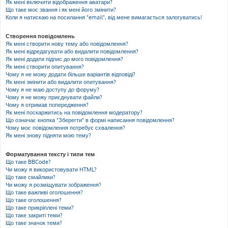
Як мені включити відображення аватари?
Що таке моє звання і як мені його змінити?
Коли я натискаю на посилання "email", від мене вимагається залогуватись!
Створення повідомлень
Як мені створити нову тему або повідомлення?
Як мені відредагувати або видалити повідомлення?
Як мені додати підпис до мого повідомлення?
Як мені створити опитування?
Чому я не можу додати більше варіантів відповіді?
Як мені змінити або видалити опитування?
Чому я не маю доступу до форуму?
Чому я не можу приєднувати файли?
Чому я отримав попередження?
Як мені поскаржитись на повідомлення модератору?
Що означає кнопка "Зберегти" в формі написання повідомлення?
Чому моє повідомлення потребує схвалення?
Як мені знову підняти мою тему?
Форматування тексту і типи тем
Що таке BBCode?
Чи можу я використовувати HTML?
Що таке смайлики?
Чи можу я розміщувати зображення?
Що таке важливі оголошення?
Що таке оголошення?
Що таке прикріплені теми?
Що таке закриті теми?
Що таке значок теми?