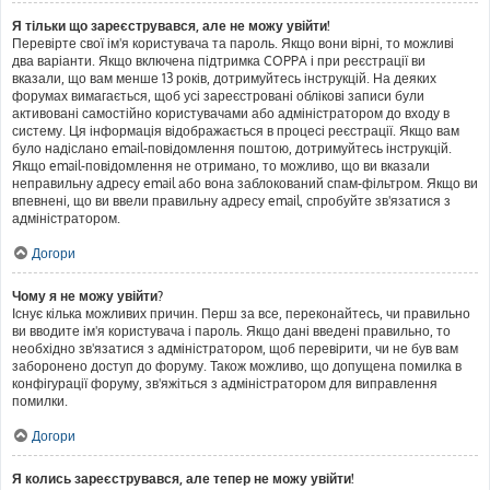
Я тільки що зареєструвався, але не можу увійти!
Перевірте свої ім'я користувача та пароль. Якщо вони вірні, то можливі
два варіанти. Якщо включена підтримка COPPA і при реєстрації ви
вказали, що вам менше 13 років, дотримуйтесь інструкцій. На деяких
форумах вимагається, щоб усі зареєстровані облікові записи були
активовані самостійно користувачами або адміністратором до входу в
систему. Ця інформація відображається в процесі реєстрації. Якщо вам
було надіслано email-повідомлення поштою, дотримуйтесь інструкцій.
Якщо email-повідомлення не отримано, то можливо, що ви вказали
неправильну адресу email або вона заблокований спам-фільтром. Якщо ви
впевнені, що ви ввели правильну адресу email, спробуйте зв'язатися з
адміністратором.
Догори
Чому я не можу увійти?
Існує кілька можливих причин. Перш за все, переконайтесь, чи правильно
ви вводите ім'я користувача і пароль. Якщо дані введені правильно, то
необхідно зв'язатися з адміністратором, щоб перевірити, чи не був вам
заборонено доступ до форуму. Також можливо, що допущена помилка в
конфігурації форуму, зв'яжіться з адміністратором для виправлення
помилки.
Догори
Я колись зареєструвався, але тепер не можу увійти!