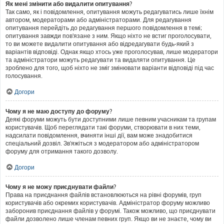
Як мені змінити або видалити опитування?
Так само, як і повідомлення, опитування можуть редагуватись лише їхнім
автором, модераторами або адміністраторами. Для редагування
опитування перейдіть до редагування першого повідомлення в темі;
опитування завжди пов'язане з ним. Якщо ніхто не встиг проголосувати,
то ви можете видалити опитування або відредагувати будь-який з
варіантів відповіді. Однак якщо хтось уже проголосував, лише модератори
та адміністратори можуть редагувати та видаляти опитування. Це
зроблено для того, щоб ніхто не зміг змінювати варіанти відповіді під час
голосування.
Догори
Чому я не маю доступу до форуму?
Деякі форуми можуть бути доступними лише певним учасникам та групам
користувачів. Щоб переглядати такі форуми, створювати в них теми,
надсилати повідомлення, вчиняти інші дії, вам може знадобитися
спеціальний дозвіл. Зв'яжіться з модератором або адміністратором
форуму для отримання такого дозволу.
Догори
Чому я не можу приєднувати файли?
Права на приєднання файлів встановлюються на рівні форумів, груп
користувачів або окремих користувачів. Адміністратор форуму можливо
заборонив приєднання файлів у форумі. Також можливо, що приєднувати
файли дозволено лише членам певних груп. Якщо ви не знаєте, чому ви