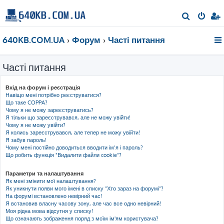
П
о
640KB.COM.UA
Форум
Часті питання
ш
у
Часті питання
к
Вхід на форум і реєстрація
Навіщо мені потрібно реєструватися?
Що таке COPPA?
Чому я не можу зареєструватись?
Я тільки що зареєструвався, але не можу увійти!
Чому я не можу увійти?
Я колись зареєструвався, але тепер не можу увійти!
Я забув пароль!
Чому мені постійно доводиться вводити ім’я і пароль?
Що робить функція "Видалити файли cookie"?
Параметри та налаштування
Як мені змінити мої налаштування?
Як уникнути появи мого імені в списку "Хто зараз на форумі"?
На форумі встановлено невірний час!
Я встановив власну часову зону, але час все одно невірний!
Моя рідна мова відсутня у списку!
Що означають зображення поряд з моїм ім'ям користувача?