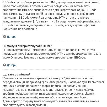
BBCode - це особлива реалізація HTML, що пропонує великі можливості
щодо форматування окремих частин повідомлення. Можливість
використання BBCode визначається адміністратором, однак BBCode
також може бути відключений на рівні повідомлення в кожній формі
написання. BBCode схожий за стилем на HTML, теги оточуються
квадратними дужками [ і ], а не в < і > ;. За додатковою інформацією про
BBCode зверніться до керівництва з BBCode, яка доступна з форми
написання повідомлення.
Догори
Чи можу я використовувати HTML?
Ні. На цьому форумі неможливе написання та обробка HTML-коду в
повідомленнях. Більшість можливостей HTML для форматування тексту
може бути реалізована за допомогою використання BBCode.
Догори
Що таке смайлики?
Смайлики - це маленькі картинки, які можуть бути використані для
передачі емоцій, наприклад, :) означає радість, :( означає сум. Весь список
смайликів можна побачити в формі написання повідомлення.
Намагайтесь не зловживати, використовуючи їх: вони легко можуть
зробити повідомлення нечитабельним і модератор може вирішити
відредагувати ваше повідомлення або взагалі видалити його.
Адміністратор форуму може обмежувати кількість смайликів, які можна
використовувати в повідомленні.