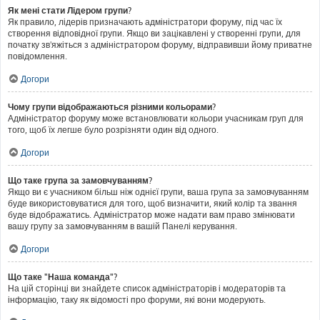
Як мені стати Лідером групи?
Як правило, лідерів призначають адміністратори форуму, під час їх
створення відповідної групи. Якщо ви зацікавлені у створенні групи, для
початку зв'яжіться з адміністратором форуму, відправивши йому приватне
повідомлення.
Догори
Чому групи відображаються різними кольорами?
Адміністратор форуму може встановлювати кольори учасникам груп для
того, щоб їх легше було розрізняти один від одного.
Догори
Що таке група за замовчуванням?
Якщо ви є учасником більш ніж однієї групи, ваша група за замовчуванням
буде використовуватися для того, щоб визначити, який колір та звання
буде відображатись. Адміністратор може надати вам право змінювати
вашу групу за замовчуванням в вашій Панелі керування.
Догори
Що таке "Наша команда"?
На цій сторінці ви знайдете список адміністраторів і модераторів та
інформацію, таку як відомості про форуми, які вони модерують.