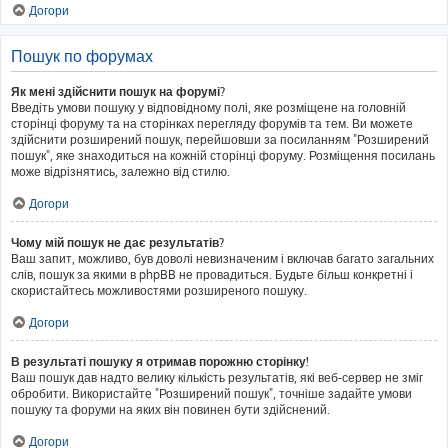
Догори
Пошук по форумах
Як мені здійснити пошук на форумі?
Введіть умови пошуку у відповідному полі, яке розміщене на головній
сторінці форуму та на сторінках перегляду форумів та тем. Ви можете
здійснити розширений пошук, перейшовши за посиланням "Розширений
пошук", яке знаходиться на кожній сторінці форуму. Розміщення посилань
може відрізнятись, залежно від стилю.
Догори
Чому мій пошук не дає результатів?
Ваш запит, можливо, був доволі невизначеним і включав багато загальних
слів, пошук за якими в phpBB не провадиться. Будьте більш конкретні і
скористайтесь можливостями розширеного пошуку.
Догори
В результаті пошуку я отримав порожню сторінку!
Ваш пошук дав надто велику кількість результатів, які веб-сервер не зміг
обробити. Використайте "Розширений пошук", точніше задайте умови
пошуку та форуми на яких він повинен бути здійснений.
Догори