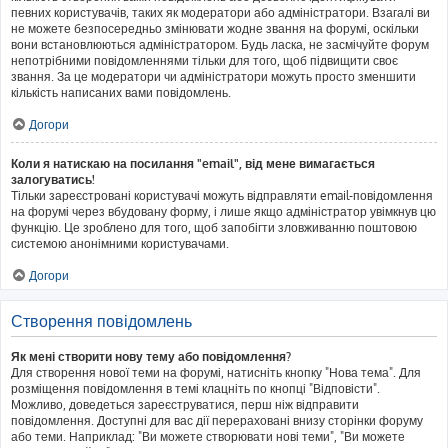
певних користувачів, таких як модератори або адміністратори. Взагалі ви
не можете безпосередньо змінювати жодне звання на форумі, оскільки
вони встановлюються адміністратором. Будь ласка, не засмічуйте форум
непотрібними повідомленнями тільки для того, щоб підвищити своє
звання. За це модератори чи адміністратори можуть просто зменшити
кількість написаних вами повідомлень.
Догори
Коли я натискаю на посилання "email", від мене вимагається
залогуватись!
Тільки зареєстровані користувачі можуть відправляти email-повідомлення
на форумі через вбудовану форму, і лише якщо адміністратор увімкнув цю
функцію. Це зроблено для того, щоб запобігти зловживанню поштовою
системою анонімними користувачами.
Догори
Створення повідомлень
Як мені створити нову тему або повідомлення?
Для створення нової теми на форумі, натисніть кнопку "Нова тема". Для
розміщення повідомлення в темі клацніть по кнопці "Відповісти".
Можливо, доведеться зареєструватися, перш ніж відправити
повідомлення. Доступні для вас дії перераховані внизу сторінки форуму
або теми. Наприклад: "Ви можете створювати нові теми", "Ви можете