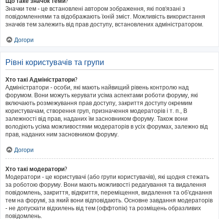
Що таке значок теми?
Значки тем - це встановлені автором зображення, які пов'язані з
повідомленнями та відображають їхній зміст. Можливість використання
значків тем залежить від прав доступу, встановлених адміністратором.
Догори
Рівні користувачів та групи
Хто такі Адміністратори?
Адміністратори - особи, які мають найвищий рівень контролю над
форумом. Вони можуть керувати усіма аспектами роботи форуму, які
включають розмежування прав доступу, закриття доступу окремим
користувачам, створення груп, призначення модераторів і т. п., В
залежності від прав, наданих їм засновником форуму. Також вони
володіють усіма можливостями модераторів в усіх форумах, залежно від
прав, наданих ним засновником форуму.
Догори
Хто такі модератори?
Модератори - це користувачі (або групи користувачів), які щодня стежать
за роботою форуму. Вони мають можливості редагування та видалення
повідомлень, закриття, відкриття, переміщення, видалення та об'єднання
тем на форумі, за який вони відповідають. Основне завдання модераторів
- не допускати відхилень від тем (оффтопік) та розміщень образливих
повідомлень.