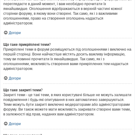
переглядаєте в даний момент, і вам необхідно прочитати їх
якнайшвидше. Оголошення відображаються в верхній частині кожної
сторінки форуму, в якому вони створені. Так само, як і з важливими
оголошеннями, право на створення оголошень надається
адміністратором.
Догори
Що таке прикріплені теми?
Прикріплені теми в форумі розміщуються під оголошеннями і виключно на
першій сторінці. Вони найчастіше містять досить важливу інформацію,
тому ви повинні прочитати їх якнайшвидше. Так само, як і з
оголошеннями, можливість створення вами прикріплених тем надається
адміністратором.
Догори
Що таке закриті теми?
Закриті теми - це такі теми, в яких користувачі більше не можуть залишати
повідомлення і будь-які опитування в них автоматично завершуються.
Теми можуть бути закриті виключно модераторами або адміністраторами
форуму. Ви також можете мати можливість закривати створені вами теми,
в залежності від прав, наданих вам адміністратором.
Догори