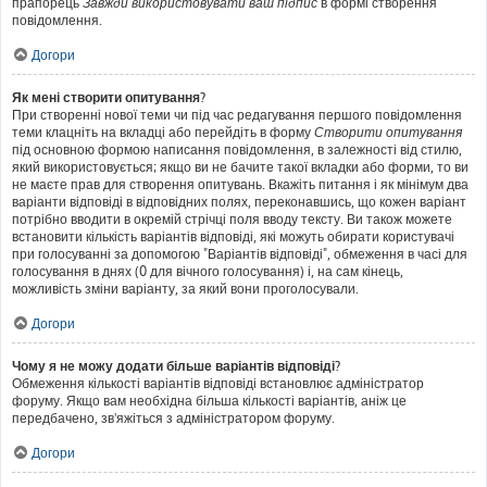
прапорець
Завжди використовувати ваш підпис
в формі створення
повідомлення.
Догори
Як мені створити опитування?
При створенні нової теми чи під час редагування першого повідомлення
теми клацніть на вкладці або перейдіть в форму
Створити опитування
під основною формою написання повідомлення, в залежності від стилю,
який використовується; якщо ви не бачите такої вкладки або форми, то ви
не маєте прав для створення опитувань. Вкажіть питання і як мінімум два
варіанти відповіді в відповідних полях, переконавшись, що кожен варіант
потрібно вводити в окремій стрічці поля вводу тексту. Ви також можете
встановити кількість варіантів відповіді, які можуть обирати користувачі
при голосуванні за допомогою "Варіантів відповіді", обмеження в часі для
голосування в днях (0 для вічного голосування) і, на сам кінець,
можливість зміни варіанту, за який вони проголосували.
Догори
Чому я не можу додати більше варіантів відповіді?
Обмеження кількості варіантів відповіді встановлює адміністратор
форуму. Якщо вам необхідна більша кількості варіантів, аніж це
передбачено, зв'яжіться з адміністратором форуму.
Догори