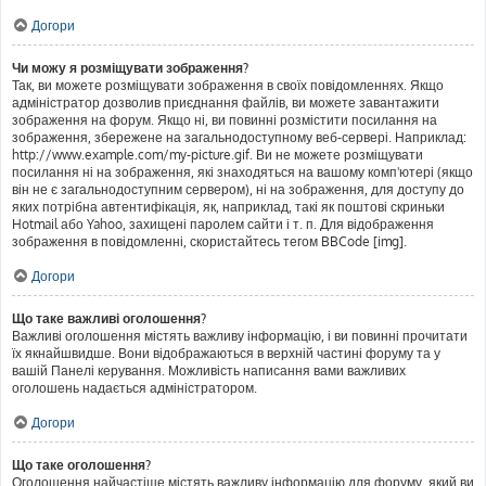
Догори
Чи можу я розміщувати зображення?
Так, ви можете розміщувати зображення в своїх повідомленнях. Якщо
адміністратор дозволив приєднання файлів, ви можете завантажити
зображення на форум. Якщо ні, ви повинні розмістити посилання на
зображення, збережене на загальнодоступному веб-сервері. Наприклад:
http://www.example.com/my-picture.gif. Ви не можете розміщувати
посилання ні на зображення, які знаходяться на вашому комп'ютері (якщо
він не є загальнодоступним сервером), ні на зображення, для доступу до
яких потрібна автентифікація, як, наприклад, такі як поштові скриньки
Hotmail або Yahoo, захищені паролем сайти і т. п. Для відображення
зображення в повідомленні, скористайтесь тегом BBCode [img].
Догори
Що таке важливі оголошення?
Важливі оголошення містять важливу інформацію, і ви повинні прочитати
їх якнайшвидше. Вони відображаються в верхній частині форуму та у
вашій Панелі керування. Можливість написання вами важливих
оголошень надається адміністратором.
Догори
Що таке оголошення?
Оголошення найчастіше містять важливу інформацію для форуму, який ви