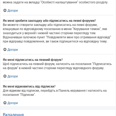
можна задати на вкладці "Особисті налаштування" особистого розділу.
Догори
Як мені зробити закладку або підписатись на певні форуми?
Ви можете створити закладку або підписатись на певні форуми,
клацнувши по відповідному посиланню в меню "Керування темою", яке
знаходиться у верхній і нижній частині сторінки перегляду тем.
Відзначивши галочкою пункт "Повідомляти мені про отримання відповіді"
при відправці повідомлення, ви також підпишетеся на відповідну тему.
Догори
Як мені підписатись на певний форум?
Щоб підписатись на певний форум, натисніть на посилання "Підписатись
на форум" в нижній частині сторінки перегляду відповідного форуму.
Догори
Як мені відмовитись від підписки?
Для відмови від підписки, перейдіть в Панель керування і натисніть на
посилання "Підписки".
Догори
Вкладення