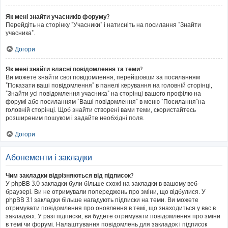
Як мені знайти учасників форуму?
Перейдіть на сторінку "Учасники" і натисніть на посилання "Знайти
учасника".
Догори
Як мені знайти власні повідомлення та теми?
Ви можете знайти свої повідомлення, перейшовши за посиланням
"Показати ваші повідомлення" в панелі керування на головній сторінці,
"Знайти усі повідомлення учасника" на сторінці вашого профілю на
форумі або посиланням "Ваші повідомлення" в меню "Посилання"на
головній сторінці. Щоб знайти створені вами теми, скористайтесь
розширеним пошуком і задайте необхідні поля.
Догори
Абонементи і закладки
Чим закладки відрізняються від підписок?
У phpBB 3.0 закладки були більше схожі на закладки в вашому веб-
браузері. Ви не отримували попереджень про зміни, що відбулися. У
phpBB 3.1 закладки більше нагадують підписки на теми. Ви можете
отримувати повідомлення про оновлення в темі, що знаходиться у вас в
закладках. У разі підписки, ви будете отримувати повідомлення про зміни
в темі чи форумі. Налаштування повідомлень для закладок і підписок