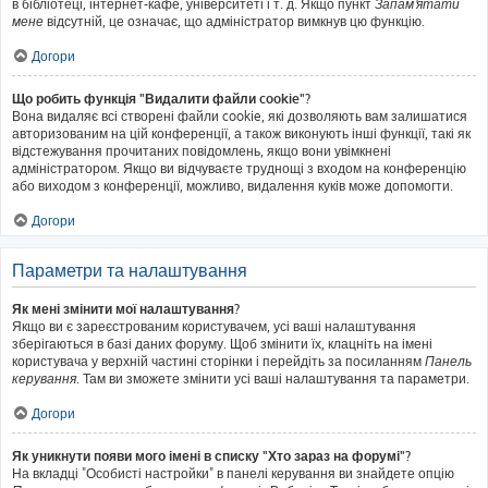
в бібліотеці, інтернет-кафе, університеті і т. д. Якщо пункт
Запам'ятати
мене
відсутній, це означає, що адміністратор вимкнув цю функцію.
Догори
Що робить функція "Видалити файли cookie"?
Вона видаляє всі створені файли cookie, які дозволяють вам залишатися
авторизованим на цій конференції, а також виконують інші функції, такі як
відстежування прочитаних повідомлень, якщо вони увімкнені
адміністратором. Якщо ви відчуваєте труднощі з входом на конференцію
або виходом з конференції, можливо, видалення куків може допомогти.
Догори
Параметри та налаштування
Як мені змінити мої налаштування?
Якщо ви є зареєстрованим користувачем, усі ваші налаштування
зберігаються в базі даних форуму. Щоб змінити їх, клацніть на імені
користувача у верхній частині сторінки і перейдіть за посиланням
Панель
керування
. Там ви зможете змінити усі ваші налаштування та параметри.
Догори
Як уникнути появи мого імені в списку "Хто зараз на форумі"?
На вкладці "Особисті настройки" в панелі керування ви знайдете опцію