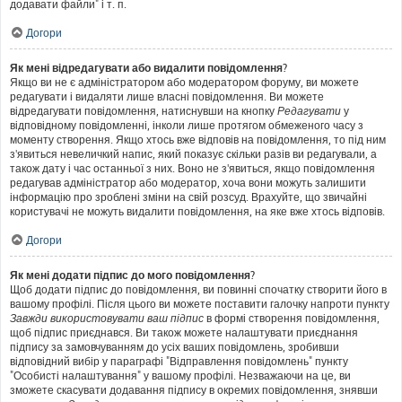
додавати файли" і т. п.
Догори
Як мені відредагувати або видалити повідомлення?
Якщо ви не є адміністратором або модератором форуму, ви можете
редагувати і видаляти лише власні повідомлення. Ви можете
відредагувати повідомлення, натиснувши на кнопку
Редагувати
у
відповідному повідомленні, інколи лише протягом обмеженого часу з
моменту створення. Якщо хтось вже відповів на повідомлення, то під ним
з'явиться невеличкий напис, який показує скільки разів ви редагували, а
також дату і час останньої з них. Воно не з'явиться, якщо повідомлення
редагував адміністратор або модератор, хоча вони можуть залишити
інформацію про зроблені зміни на свій розсуд. Врахуйте, що звичайні
користувачі не можуть видалити повідомлення, на яке вже хтось відповів.
Догори
Як мені додати підпис до мого повідомлення?
Щоб додати підпис до повідомлення, ви повинні спочатку створити його в
вашому профілі. Після цього ви можете поставити галочку напроти пункту
Завжди використовувати ваш підпис
в формі створення повідомлення,
щоб підпис приєднався. Ви також можете налаштувати приєднання
підпису за замовчуванням до усіх ваших повідомлень, зробивши
відповідний вибір у параграфі "Відправлення повідомлень" пункту
"Особисті налаштування" у вашому профілі. Незважаючи на це, ви
зможете скасувати додавання підпису в окремих повідомлення, знявши