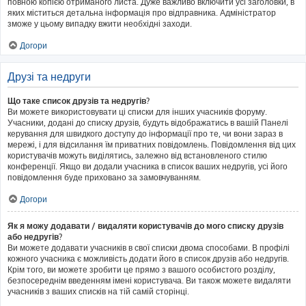
повною копією отриманого листа. Дуже важливо включити усі заголовки, в
яких міститься детальна інформація про відправника. Адміністратор
зможе у цьому випадку вжити необхідні заходи.
Догори
Друзі та недруги
Що таке список друзів та недругів?
Ви можете використовувати ці списки для інших учасників форуму.
Учасники, додані до списку друзів, будуть відображатись в вашій Панелі
керування для швидкого доступу до інформації про те, чи вони зараз в
мережі, і для відсилання їм приватних повідомлень. Повідомлення від цих
користувачів можуть виділятись, залежно від встановленого стилю
конференції. Якщо ви додали учасника в список ваших недругів, усі його
повідомлення буде приховано за замовчуванням.
Догори
Як я можу додавати / видаляти користувачів до мого списку друзів
або недругів?
Ви можете додавати учасників в свої списки двома способами. В профілі
кожного учасника є можливість додати його в список друзів або недругів.
Крім того, ви можете зробити це прямо з вашого особистого розділу,
безпосереднім введенням імені користувача. Ви також можете видаляти
учасників з ваших списків на тій самій сторінці.