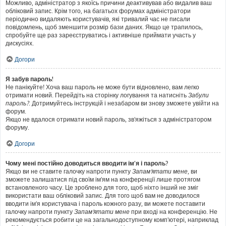
Можливо, адміністратор з якоїсь причини деактивував або видалив ваш
обліковий запис. Крім того, на багатьох форумах адміністратори
періодично видаляють користувачів, які тривалий час не писали
повідомлень, щоб зменшити розмір бази даних. Якщо це трапилось,
спробуйте ще раз зареєструватись і активніше приймати участь у
дискусіях.
Догори
Я забув пароль!
Не панікуйте! Хоча ваш пароль не може бути відновлено, вам легко
отримати новий. Перейдіть на сторінку логування та натисніть
Забули
пароль?
. Дотримуйтесь інструкцій і незабаром ви знову зможете увійти на
форум.
Якщо не вдалося отримати новий пароль, зв'яжіться з адміністратором
форуму.
Догори
Чому мені постійно доводиться вводити ім’я і пароль?
Якщо ви не ставите галочку напроти пункту
Запам'ятати мене
, ви
зможете залишатися під своїм ім'ям на конференції лише протягом
встановленого часу. Це зроблено для того, щоб ніхто інший не зміг
використати ваш обліковий запис. Для того щоб вам не доводилося
вводити ім'я користувача і пароль кожного разу, ви можете поставити
галочку напроти пункту
Запам'ятати мене
при вході на конференцію. Не
рекомендується робити це на загальнодоступному комп'ютері, наприклад