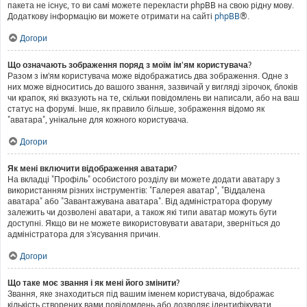
пакета не існує, то ви самі можете перекласти phpBB на свою рідну мову.
Додаткову інформацію ви можете отримати на сайті
phpBB
®.
Догори
Що означають зображення поряд з моїм ім'ям користувача?
Разом з ім'ям користувача може відображатись два зображення. Одне з
них може відноситись до вашого звання, зазвичай у вигляді зірочок, блоків
чи крапок, які вказують на те, скільки повідомлень ви написали, або на ваш
статус на форумі. Інше, як правило більше, зображення відомо як
"аватара", унікальне для кожного користувача.
Догори
Як мені включити відображення аватари?
На вкладці "Профіль" особистого розділу ви можете додати аватару з
використанням різних інструментів: "Галерея аватар", "Віддалена
аватара" або "Завантажувана аватара". Від адміністратора форуму
залежить чи дозволені аватари, а також які типи аватар можуть бути
доступні. Якщо ви не можете використовувати аватари, зверніться до
адміністратора для з'ясування причин.
Догори
Що таке моє звання і як мені його змінити?
Звання, яке знаходиться під вашим іменем користувача, відображає
кількість створених вами повідомлень або дозволяє ідентифікувати