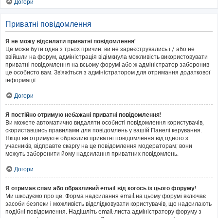
Догори
Приватні повідомлення
Я не можу відсилати приватні повідомлення!
Це може бути одна з трьох причин: ви не зареєструвались і / або не
ввійшли на форум, адміністрація відімкнула можливість використовувати
приватні повідомлення на всьому форумі або ж адміністратор заборонив
це особисто вам. Зв'яжіться з адміністратором для отримання додаткової
інформації.
Догори
Я постійно отримую небажані приватні повідомлення!
Ви можете автоматично видаляти особисті повідомлення користувачів,
скориставшись правилами для повідомлень у вашій Панелі керування.
Якщо ви отримуєте образливі приватні повідомлення від одного з
учасників, відправте скаргу на це повідомлення модераторам; вони
можуть заборонити йому надсилання приватних повідомлень.
Догори
Я отримав спам або образливий email від когось із цього форуму!
Ми шкодуємо про це. Форма надсилання email на цьому форумі включає
засоби безпеки і можливість відслідковувати користувачів, що надсилають
подібні повідомлення. Надішліть email-листа адміністратору форуму з