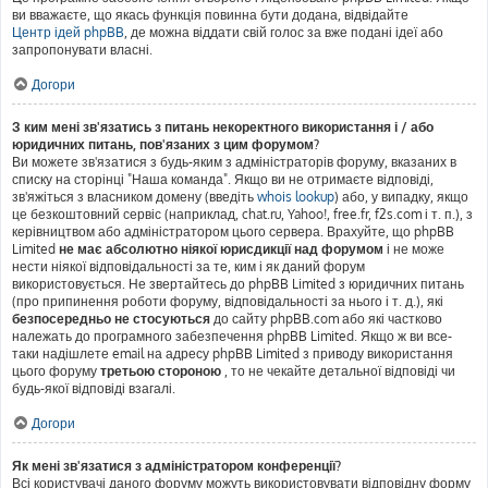
ви вважаєте, що якась функція повинна бути додана, відвідайте
Центр ідей phpBB
, де можна віддати свій голос за вже подані ідеї або
запропонувати власні.
Догори
З ким мені зв'язатись з питань некоректного використання і / або
юридичних питань, пов'язаних з цим форумом?
Ви можете зв'язатися з будь-яким з адміністраторів форуму, вказаних в
списку на сторінці "Наша команда". Якщо ви не отримаєте відповіді,
зв'яжіться з власником домену (введіть
whois lookup
) або, у випадку, якщо
це безкоштовний сервіс (наприклад, chat.ru, Yahoo!, free.fr, f2s.com і т. п.), з
керівництвом або адміністратором цього сервера. Врахуйте, що phpBB
Limited
не має абсолютно ніякої юрисдикції над форумом
і не може
нести ніякої відповідальності за те, ким і як даний форум
використовується. Не звертайтесь до phpBB Limited з юридичних питань
(про припинення роботи форуму, відповідальності за нього і т. д.), які
безпосередньо не стосуються
до сайту phpBB.com або які частково
належать до програмного забезпечення phpBB Limited. Якщо ж ви все-
таки надішлете email на адресу phpBB Limited з приводу використання
цього форуму
третьою стороною
, то не чекайте детальної відповіді чи
будь-якої відповіді взагалі.
Догори
Як мені зв'язатися з адміністратором конференції?
Всі користувачі даного форуму можуть використовувати відповідну форму