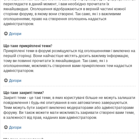
переглядаєте в даний момент, і вам необхідно прочитати їх
якнайшвидше. Оголошення відображаються в верхній частині кожної
сторінки форуму, в якому вони створені. Так само, як і з важливими
оголошеннями, право на створення оголошень надається
адміністратором.
Догори
Що таке прикріплені теми?
Прикріплені теми в форумі розміщуються під оголошеннями і виключно на
першій сторінці. Вони найчастіше містять досить важливу інформацію,
тому ви повинні прочитати їх якнайшвидше. Так само, як і з
оголошеннями, можливість створення вами прикріплених тем надається
адміністратором.
Догори
Що таке закриті теми?
Закриті теми - це такі теми, в яких користувачі більше не можуть залишати
повідомлення і будь-які опитування в них автоматично завершуються.
Теми можуть бути закриті виключно модераторами або адміністраторами
форуму. Ви також можете мати можливість закривати створені вами теми,
в залежності від прав, наданих вам адміністратором.
Догори