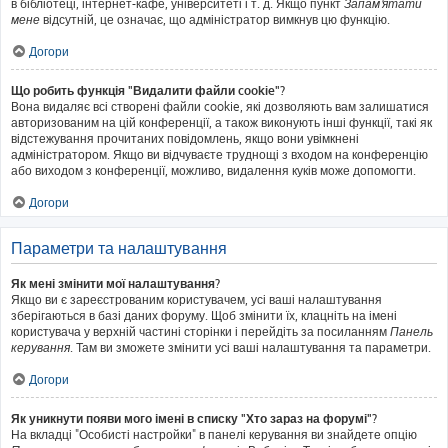
в бібліотеці, інтернет-кафе, університеті і т. д. Якщо пункт
Запам'ятати
мене
відсутній, це означає, що адміністратор вимкнув цю функцію.
Догори
Що робить функція "Видалити файли cookie"?
Вона видаляє всі створені файли cookie, які дозволяють вам залишатися
авторизованим на цій конференції, а також виконують інші функції, такі як
відстежування прочитаних повідомлень, якщо вони увімкнені
адміністратором. Якщо ви відчуваєте труднощі з входом на конференцію
або виходом з конференції, можливо, видалення куків може допомогти.
Догори
Параметри та налаштування
Як мені змінити мої налаштування?
Якщо ви є зареєстрованим користувачем, усі ваші налаштування
зберігаються в базі даних форуму. Щоб змінити їх, клацніть на імені
користувача у верхній частині сторінки і перейдіть за посиланням
Панель
керування
. Там ви зможете змінити усі ваші налаштування та параметри.
Догори
Як уникнути появи мого імені в списку "Хто зараз на форумі"?
На вкладці "Особисті настройки" в панелі керування ви знайдете опцію