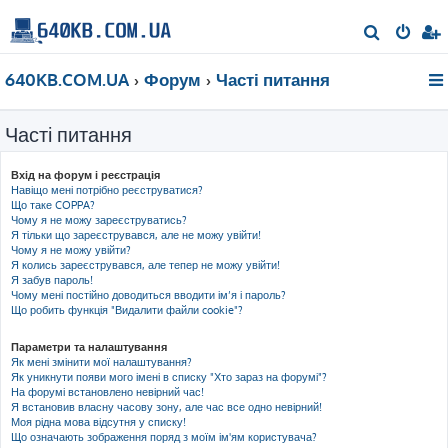
П
о
640KB.COM.UA
Форум
Часті питання
ш
у
Часті питання
к
Вхід на форум і реєстрація
Навіщо мені потрібно реєструватися?
Що таке COPPA?
Чому я не можу зареєструватись?
Я тільки що зареєструвався, але не можу увійти!
Чому я не можу увійти?
Я колись зареєструвався, але тепер не можу увійти!
Я забув пароль!
Чому мені постійно доводиться вводити ім’я і пароль?
Що робить функція "Видалити файли cookie"?
Параметри та налаштування
Як мені змінити мої налаштування?
Як уникнути появи мого імені в списку "Хто зараз на форумі"?
На форумі встановлено невірний час!
Я встановив власну часову зону, але час все одно невірний!
Моя рідна мова відсутня у списку!
Що означають зображення поряд з моїм ім'ям користувача?