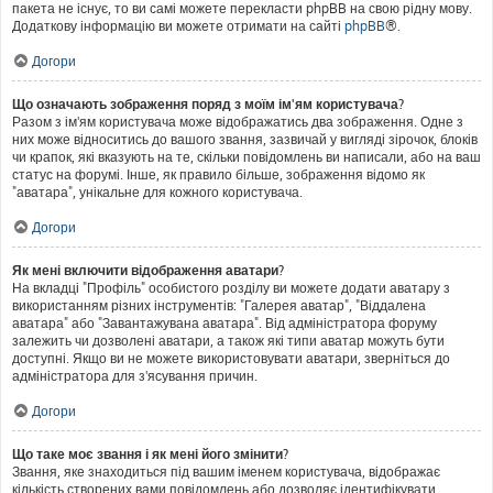
пакета не існує, то ви самі можете перекласти phpBB на свою рідну мову.
Додаткову інформацію ви можете отримати на сайті
phpBB
®.
Догори
Що означають зображення поряд з моїм ім'ям користувача?
Разом з ім'ям користувача може відображатись два зображення. Одне з
них може відноситись до вашого звання, зазвичай у вигляді зірочок, блоків
чи крапок, які вказують на те, скільки повідомлень ви написали, або на ваш
статус на форумі. Інше, як правило більше, зображення відомо як
"аватара", унікальне для кожного користувача.
Догори
Як мені включити відображення аватари?
На вкладці "Профіль" особистого розділу ви можете додати аватару з
використанням різних інструментів: "Галерея аватар", "Віддалена
аватара" або "Завантажувана аватара". Від адміністратора форуму
залежить чи дозволені аватари, а також які типи аватар можуть бути
доступні. Якщо ви не можете використовувати аватари, зверніться до
адміністратора для з'ясування причин.
Догори
Що таке моє звання і як мені його змінити?
Звання, яке знаходиться під вашим іменем користувача, відображає
кількість створених вами повідомлень або дозволяє ідентифікувати