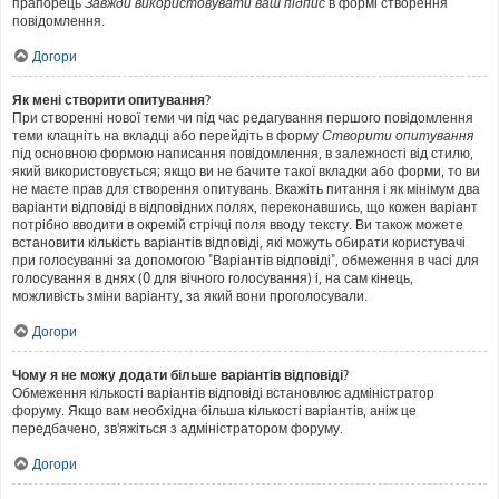
прапорець
Завжди використовувати ваш підпис
в формі створення
повідомлення.
Догори
Як мені створити опитування?
При створенні нової теми чи під час редагування першого повідомлення
теми клацніть на вкладці або перейдіть в форму
Створити опитування
під основною формою написання повідомлення, в залежності від стилю,
який використовується; якщо ви не бачите такої вкладки або форми, то ви
не маєте прав для створення опитувань. Вкажіть питання і як мінімум два
варіанти відповіді в відповідних полях, переконавшись, що кожен варіант
потрібно вводити в окремій стрічці поля вводу тексту. Ви також можете
встановити кількість варіантів відповіді, які можуть обирати користувачі
при голосуванні за допомогою "Варіантів відповіді", обмеження в часі для
голосування в днях (0 для вічного голосування) і, на сам кінець,
можливість зміни варіанту, за який вони проголосували.
Догори
Чому я не можу додати більше варіантів відповіді?
Обмеження кількості варіантів відповіді встановлює адміністратор
форуму. Якщо вам необхідна більша кількості варіантів, аніж це
передбачено, зв'яжіться з адміністратором форуму.
Догори