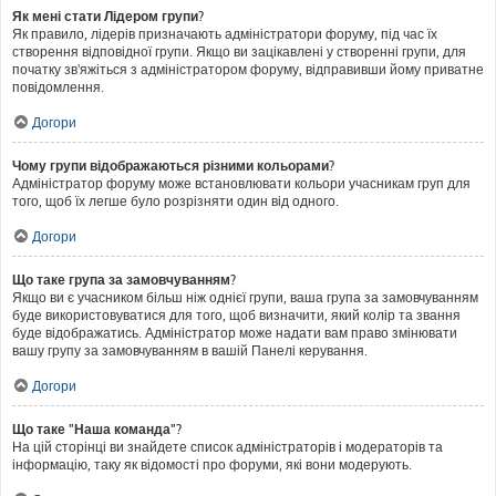
Як мені стати Лідером групи?
Як правило, лідерів призначають адміністратори форуму, під час їх
створення відповідної групи. Якщо ви зацікавлені у створенні групи, для
початку зв'яжіться з адміністратором форуму, відправивши йому приватне
повідомлення.
Догори
Чому групи відображаються різними кольорами?
Адміністратор форуму може встановлювати кольори учасникам груп для
того, щоб їх легше було розрізняти один від одного.
Догори
Що таке група за замовчуванням?
Якщо ви є учасником більш ніж однієї групи, ваша група за замовчуванням
буде використовуватися для того, щоб визначити, який колір та звання
буде відображатись. Адміністратор може надати вам право змінювати
вашу групу за замовчуванням в вашій Панелі керування.
Догори
Що таке "Наша команда"?
На цій сторінці ви знайдете список адміністраторів і модераторів та
інформацію, таку як відомості про форуми, які вони модерують.