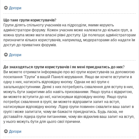
Догори
Що таке групи користувачів?
Групи ділять спільноту учасників на підрозділи, якими керують
адміністратори форуму. Кожен учасник може належати до кількох груп, а
кожна група може мати власні рівні доступу. Це полегшує адміністраторам
призначити кількох користувачів, наприклад, модераторами або надати їм
доступ до приватних форумів.
Догори
Де знаходяться групи користувачів і як мені приєднатись до них?
Ви можете отримати інформацію про всі групи користувачів за допомогою
посилання "Групи" в вашій Панелі керування. Якщо ви хочете вступити в
одну з них, натисніть відповідну кнопку. Однак не всі групи є
загальнодоступними. Деякі з них потребують схвалення для вступу в них,
можуть бути закритими або навіть прихованими. Якщо група є відкритою,
ви можете вступити до неї, натиснувши відповідну кнопку. Якщо група
потребує схвалення в групі, ви можете відправити запит на вступ,
натиснувши відповідну кнопку. Лідер групи повинен схвалити ваш запит в
групі і може запитати, чому ви бажаєте приєднатись. Будь ласка, не
діставайте лідера групи питаннями, чому він відхилив ваш запит на вступ,
у нього можуть бути для цього свої причини.
Догори