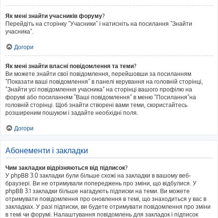
Як мені знайти учасників форуму?
Перейдіть на сторінку "Учасники" і натисніть на посилання "Знайти
учасника".
Догори
Як мені знайти власні повідомлення та теми?
Ви можете знайти свої повідомлення, перейшовши за посиланням
"Показати ваші повідомлення" в панелі керування на головній сторінці,
"Знайти усі повідомлення учасника" на сторінці вашого профілю на
форумі або посиланням "Ваші повідомлення" в меню "Посилання"на
головній сторінці. Щоб знайти створені вами теми, скористайтесь
розширеним пошуком і задайте необхідні поля.
Догори
Абонементи і закладки
Чим закладки відрізняються від підписок?
У phpBB 3.0 закладки були більше схожі на закладки в вашому веб-
браузері. Ви не отримували попереджень про зміни, що відбулися. У
phpBB 3.1 закладки більше нагадують підписки на теми. Ви можете
отримувати повідомлення про оновлення в темі, що знаходиться у вас в
закладках. У разі підписки, ви будете отримувати повідомлення про зміни
в темі чи форумі. Налаштування повідомлень для закладок і підписок