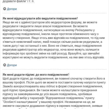
додавати файли" і т. п.
Догори
Як мені відредагувати або видалити повідомлення?
Якщо ви не є адміністратором або модератором форуму, ви можете
редагувати і видаляти лише власні повідомлення. Ви можете
відредагувати повідомлення, натиснувши на кнопку
Редагувати
у
відповідному повідомленні, інколи лише протягом обмеженого часу з
моменту створення. Якщо хтось вже відповів на повідомлення, то під ним
з'явиться невеличкий напис, який показує скільки разів ви редагували, а
також дату і час останньої з них. Воно не з'явиться, якщо повідомлення
редагував адміністратор або модератор, хоча вони можуть залишити
інформацію про зроблені зміни на свій розсуд. Врахуйте, що звичайні
користувачі не можуть видалити повідомлення, на яке вже хтось відповів.
Догори
Як мені додати підпис до мого повідомлення?
Щоб додати підпис до повідомлення, ви повинні спочатку створити його в
вашому профілі. Після цього ви можете поставити галочку напроти пункту
Завжди використовувати ваш підпис
в формі створення повідомлення,
щоб підпис приєднався. Ви також можете налаштувати приєднання
підпису за замовчуванням до усіх ваших повідомлень, зробивши
відповідний вибір у параграфі "Відправлення повідомлень" пункту
"Особисті налаштування" у вашому профілі. Незважаючи на це, ви
зможете скасувати додавання підпису в окремих повідомлення, знявши