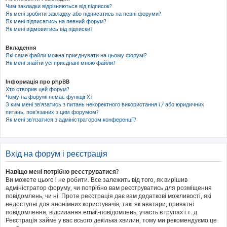
Чим закладки відрізняються від підписок?
Як мені зробити закладку або підписатись на певні форуми?
Як мені підписатись на певний форум?
Як мені відмовитись від підписки?
Вкладення
Які саме файли можна приєднувати на цьому форумі?
Як мені знайти усі приєднані мною файли?
Інформація про phpBB
Хто створив цей форум?
Чому на форумі немає функції X?
З ким мені зв'язатись з питань некоректного використання і / або юридичних
питань, пов'язаних з цим форумом?
Як мені зв'язатися з адміністратором конференції?
Вхід на форум і реєстрація
Навіщо мені потрібно реєструватися?
Ви можете цього і не робити. Все залежить від того, як вирішив
адміністратор форуму, чи потрібно вам реєструватись для розміщення
повідомлень, чи ні. Проте реєстрація дає вам додаткові можливості, які
недоступні для анонімних користувачів, такі як аватари, приватні
повідомлення, відсилання email-повідомлень, участь в групах і т. д.
Реєстрація займе у вас всього декілька хвилин, тому ми рекомендуємо це