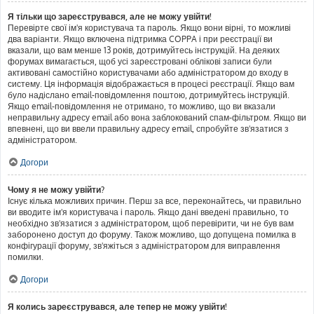
Я тільки що зареєструвався, але не можу увійти!
Перевірте свої ім'я користувача та пароль. Якщо вони вірні, то можливі
два варіанти. Якщо включена підтримка COPPA і при реєстрації ви
вказали, що вам менше 13 років, дотримуйтесь інструкцій. На деяких
форумах вимагається, щоб усі зареєстровані облікові записи були
активовані самостійно користувачами або адміністратором до входу в
систему. Ця інформація відображається в процесі реєстрації. Якщо вам
було надіслано email-повідомлення поштою, дотримуйтесь інструкцій.
Якщо email-повідомлення не отримано, то можливо, що ви вказали
неправильну адресу email або вона заблокований спам-фільтром. Якщо ви
впевнені, що ви ввели правильну адресу email, спробуйте зв'язатися з
адміністратором.
Догори
Чому я не можу увійти?
Існує кілька можливих причин. Перш за все, переконайтесь, чи правильно
ви вводите ім'я користувача і пароль. Якщо дані введені правильно, то
необхідно зв'язатися з адміністратором, щоб перевірити, чи не був вам
заборонено доступ до форуму. Також можливо, що допущена помилка в
конфігурації форуму, зв'яжіться з адміністратором для виправлення
помилки.
Догори
Я колись зареєструвався, але тепер не можу увійти!