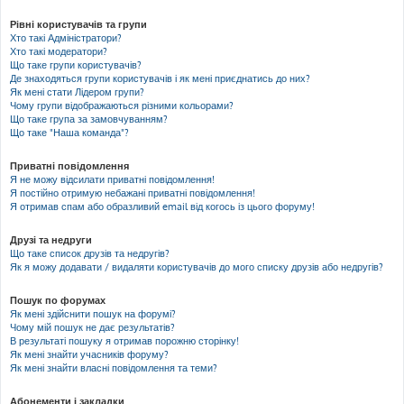
Рівні користувачів та групи
Хто такі Адміністратори?
Хто такі модератори?
Що таке групи користувачів?
Де знаходяться групи користувачів і як мені приєднатись до них?
Як мені стати Лідером групи?
Чому групи відображаються різними кольорами?
Що таке група за замовчуванням?
Що таке "Наша команда"?
Приватні повідомлення
Я не можу відсилати приватні повідомлення!
Я постійно отримую небажані приватні повідомлення!
Я отримав спам або образливий email від когось із цього форуму!
Друзі та недруги
Що таке список друзів та недругів?
Як я можу додавати / видаляти користувачів до мого списку друзів або недругів?
Пошук по форумах
Як мені здійснити пошук на форумі?
Чому мій пошук не дає результатів?
В результаті пошуку я отримав порожню сторінку!
Як мені знайти учасників форуму?
Як мені знайти власні повідомлення та теми?
Абонементи і закладки