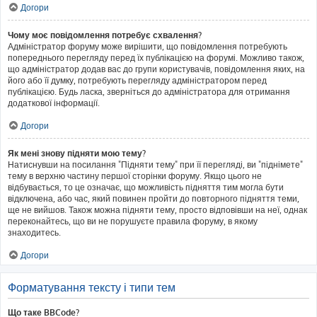
Догори
Чому моє повідомлення потребує схвалення?
Адміністратор форуму може вирішити, що повідомлення потребують
попереднього перегляду перед їх публікацією на форумі. Можливо також,
що адміністратор додав вас до групи користувачів, повідомлення яких, на
його або її думку, потребують перегляду адміністратором перед
публікацією. Будь ласка, зверніться до адміністратора для отримання
додаткової інформації.
Догори
Як мені знову підняти мою тему?
Натиснувши на посилання "Підняти тему" при її перегляді, ви "піднімете"
тему в верхню частину першої сторінки форуму. Якщо цього не
відбувається, то це означає, що можливість підняття тим могла бути
відключена, або час, який повинен пройти до повторного підняття теми,
ще не вийшов. Також можна підняти тему, просто відповівши на неї, однак
переконайтесь, що ви не порушуєте правила форуму, в якому
знаходитесь.
Догори
Форматування тексту і типи тем
Що таке BBCode?