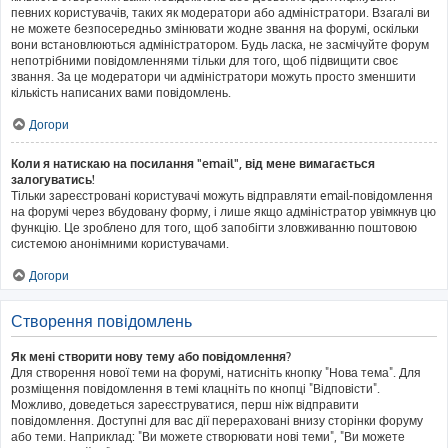
певних користувачів, таких як модератори або адміністратори. Взагалі ви
не можете безпосередньо змінювати жодне звання на форумі, оскільки
вони встановлюються адміністратором. Будь ласка, не засмічуйте форум
непотрібними повідомленнями тільки для того, щоб підвищити своє
звання. За це модератори чи адміністратори можуть просто зменшити
кількість написаних вами повідомлень.
Догори
Коли я натискаю на посилання "email", від мене вимагається
залогуватись!
Тільки зареєстровані користувачі можуть відправляти email-повідомлення
на форумі через вбудовану форму, і лише якщо адміністратор увімкнув цю
функцію. Це зроблено для того, щоб запобігти зловживанню поштовою
системою анонімними користувачами.
Догори
Створення повідомлень
Як мені створити нову тему або повідомлення?
Для створення нової теми на форумі, натисніть кнопку "Нова тема". Для
розміщення повідомлення в темі клацніть по кнопці "Відповісти".
Можливо, доведеться зареєструватися, перш ніж відправити
повідомлення. Доступні для вас дії перераховані внизу сторінки форуму
або теми. Наприклад: "Ви можете створювати нові теми", "Ви можете