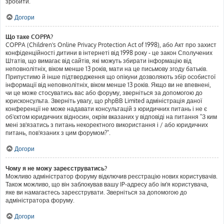
зробити.
Догори
Що таке COPPA?
COPPA (Children's Online Privacy Protection Act of 1998), або Акт про захист
конфіденційності дитини в інтернеті від 1998 року - це закон Сполучених
Штатів, що вимагає від сайтів, які можуть збирати інформацію від
неповнолітніх, віком менше 13 років, мати на це письмову згоду батьків.
Припустимо й інше підтвердження що опікуни дозволяють збір особистої
інформації від неповнолітніх, віком менше 13 років. Якщо ви не впевнені,
чи це може стосуватись вас або форуму, зверніться за допомогою до
юрисконсульта. Зверніть увагу, що phpBB Limited адміністрація даної
конференції не може надавати консультацій з юридичних питань і не є
об'єктом юридичних відносин, окрім вказаних у відповіді на питання "З ким
мені зв'язатись з питань некоректного використання і / або юридичних
питань, пов'язаних з цим форумом?".
Догори
Чому я не можу зареєструватись?
Можливо адміністратор форуму відключив реєстрацію нових користувачів.
Також можливо, що він заблокував вашу IP-адресу або ім'я користувача,
яке ви намагаєтесь зареєструвати. Зверніться за допомогою до
адміністратора форуму.
Догори