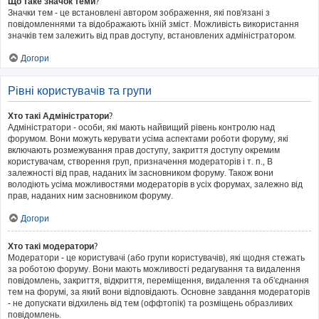
Що таке значок теми?
Значки тем - це встановлені автором зображення, які пов'язані з
повідомленнями та відображають їхній зміст. Можливість використання
значків тем залежить від прав доступу, встановлених адміністратором.
Догори
Рівні користувачів та групи
Хто такі Адміністратори?
Адміністратори - особи, які мають найвищий рівень контролю над
форумом. Вони можуть керувати усіма аспектами роботи форуму, які
включають розмежування прав доступу, закриття доступу окремим
користувачам, створення груп, призначення модераторів і т. п., В
залежності від прав, наданих їм засновником форуму. Також вони
володіють усіма можливостями модераторів в усіх форумах, залежно від
прав, наданих ним засновником форуму.
Догори
Хто такі модератори?
Модератори - це користувачі (або групи користувачів), які щодня стежать
за роботою форуму. Вони мають можливості редагування та видалення
повідомлень, закриття, відкриття, переміщення, видалення та об'єднання
тем на форумі, за який вони відповідають. Основне завдання модераторів
- не допускати відхилень від тем (оффтопік) та розміщень образливих
повідомлень.