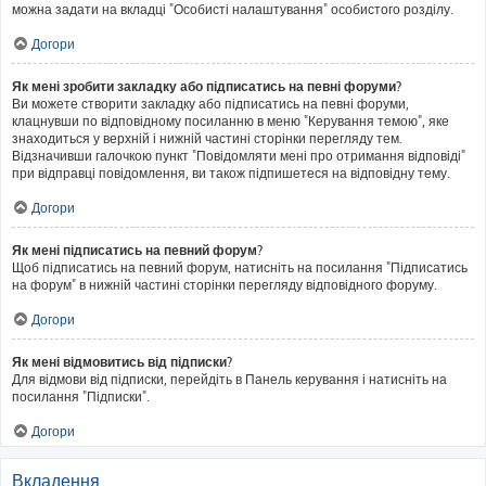
можна задати на вкладці "Особисті налаштування" особистого розділу.
Догори
Як мені зробити закладку або підписатись на певні форуми?
Ви можете створити закладку або підписатись на певні форуми,
клацнувши по відповідному посиланню в меню "Керування темою", яке
знаходиться у верхній і нижній частині сторінки перегляду тем.
Відзначивши галочкою пункт "Повідомляти мені про отримання відповіді"
при відправці повідомлення, ви також підпишетеся на відповідну тему.
Догори
Як мені підписатись на певний форум?
Щоб підписатись на певний форум, натисніть на посилання "Підписатись
на форум" в нижній частині сторінки перегляду відповідного форуму.
Догори
Як мені відмовитись від підписки?
Для відмови від підписки, перейдіть в Панель керування і натисніть на
посилання "Підписки".
Догори
Вкладення