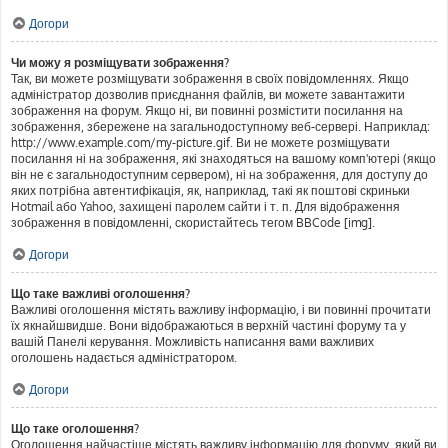
Догори
Чи можу я розміщувати зображення?
Так, ви можете розміщувати зображення в своїх повідомленнях. Якщо
адміністратор дозволив приєднання файлів, ви можете завантажити
зображення на форум. Якщо ні, ви повинні розмістити посилання на
зображення, збережене на загальнодоступному веб-сервері. Наприклад:
http://www.example.com/my-picture.gif. Ви не можете розміщувати
посилання ні на зображення, які знаходяться на вашому комп'ютері (якщо
він не є загальнодоступним сервером), ні на зображення, для доступу до
яких потрібна автентифікація, як, наприклад, такі як поштові скриньки
Hotmail або Yahoo, захищені паролем сайти і т. п. Для відображення
зображення в повідомленні, скористайтесь тегом BBCode [img].
Догори
Що таке важливі оголошення?
Важливі оголошення містять важливу інформацію, і ви повинні прочитати
їх якнайшвидше. Вони відображаються в верхній частині форуму та у
вашій Панелі керування. Можливість написання вами важливих
оголошень надається адміністратором.
Догори
Що таке оголошення?
Оголошення найчастіше містять важливу інформацію для форуму, який ви