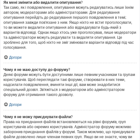
Як мені змінити або видалити опитування?
Так само, як і повідомлення, опитування можуть редагуватись лише їхнім
автором, модераторами або адміністраторами. Для редагування
опитування перейдіть до редагування першого повідомлення в темі;
опитування завжди пов'язане з ним. Якщо ніхто не встиг проголосувати,
то ви можете видалити опитування або відредагувати будь-який з
варіантів відповіді. Однак якщо хтось уже проголосував, лише модератори
та адміністратори можуть редагувати та видаляти опитування. Це
зроблено для того, щоб ніхто не зміг змінювати варіанти відповіді під час
голосування.
Догори
Чому я не маю доступу до форуму?
Деякі форуми можуть бути доступними лише певним учасникам та групам
користувачів. Щоб переглядати такі форуми, створювати в них теми,
надсилати повідомлення, вчиняти інші дії, вам може знадобитися
спеціальний дозвіл. Зв'яжіться з модератором або адміністратором
форуму для отримання такого дозволу.
Догори
Чому я не можу приєднувати файли?
Права на приєднання файлів встановлюються на рівні форумів, груп
користувачів або окремих користувачів. Адміністратор форуму можливо
заборонив приєднання файлів у форумі. Також можливо, що приєднувати
файли дозволено лише членам певних груп. Якщо ви не знаєте, чому ви