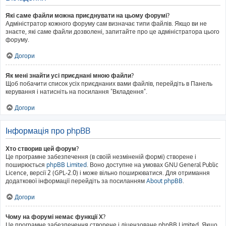
Які саме файли можна приєднувати на цьому форумі?
Адміністратор кожного форуму сам визначає типи файлів. Якщо ви не
знаєте, які саме файли дозволені, запитайте про це адміністратора цього
форуму.
Догори
Як мені знайти усі приєднані мною файли?
Щоб побачити список усіх приєднаних вами файлів, перейдіть в Панель
керування і натисніть на посилання "Вкладення".
Догори
Інформація про phpBB
Хто створив цей форум?
Це програмне забезпечення (в своїй незміненій формі) створене і
поширюється
phpBB Limited
. Воно доступне на умовах GNU General Public
Licence, версії 2 (GPL-2.0) і може вільно поширюватися. Для отримання
додаткової інформації перейдіть за посиланням
About phpBB
.
Догори
Чому на форумі немає функції X?
Це програмне забезпечення створене і ліцензоване phpBB Limited. Якщо