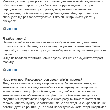
Можливо, адміністратор з якоїсь причини деактивував або видалив ваш
обліковий запис. Крім того, на багатьох форумах адміністратори
періодично видаляють користувачів, які тривалий час не писали
повідомлень, щоб зменшити розмір бази даних. Якщо це трапилось,
спробуйте ще раз зареєструватись і активніше приймати участь у
дискусіях.
Догори
Я забув пароль!
Не панікуйте! Хоча ваш пароль не може бути відновлено, вам легко
отримати новий. Перейдіть на сторінку логування та натисніть
Забули
пароль?
. Дотримуйтесь інструкцій і незабаром ви знову зможете увійти на
форум.
Якщо не вдалося отримати новий пароль, зв'яжіться з адміністратором
форуму.
Догори
Чому мені постійно доводиться вводити ім’я і пароль?
Якщо ви не ставите галочку напроти пункту
Запам'ятати мене
, ви
зможете залишатися під своїм ім'ям на конференції лише протягом
встановленого часу. Це зроблено для того, щоб ніхто інший не зміг
використати ваш обліковий запис. Для того щоб вам не доводилося
вводити ім'я користувача і пароль кожного разу, ви можете поставити
галочку напроти пункту
Запам'ятати мене
при вході на конференцію. Не
рекомендується робити це на загальнодоступному комп'ютері, наприклад