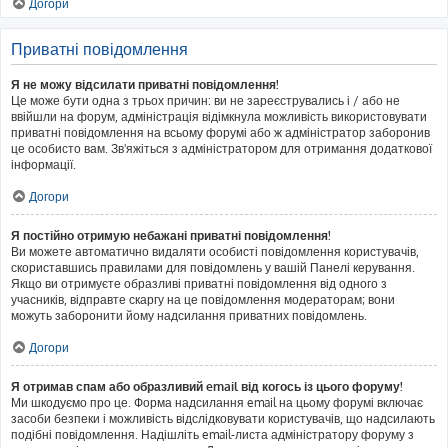
Догори
Приватні повідомлення
Я не можу відсилати приватні повідомлення!
Це може бути одна з трьох причин: ви не зареєструвались і / або не
ввійшли на форум, адміністрація відімкнула можливість використовувати
приватні повідомлення на всьому форумі або ж адміністратор заборонив
це особисто вам. Зв'яжіться з адміністратором для отримання додаткової
інформації.
Догори
Я постійно отримую небажані приватні повідомлення!
Ви можете автоматично видаляти особисті повідомлення користувачів,
скориставшись правилами для повідомлень у вашій Панелі керування.
Якщо ви отримуєте образливі приватні повідомлення від одного з
учасників, відправте скаргу на це повідомлення модераторам; вони
можуть заборонити йому надсилання приватних повідомлень.
Догори
Я отримав спам або образливий email від когось із цього форуму!
Ми шкодуємо про це. Форма надсилання email на цьому форумі включає
засоби безпеки і можливість відслідковувати користувачів, що надсилають
подібні повідомлення. Надішліть email-листа адміністратору форуму з