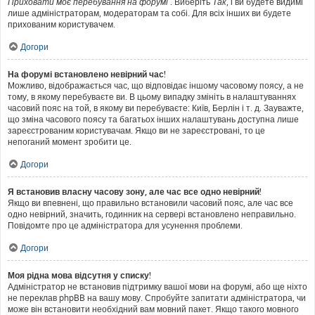
Приховати моє перебування на форумі
. Виберіть
Так
, і ви будете видимі
лише адміністраторам, модераторам та собі. Для всіх інших ви будете
прихованим користувачем.
Догори
На форумі встановлено невірний час!
Можливо, відображається час, що відповідає іншому часовому поясу, а не
тому, в якому перебуваєте ви. В цьому випадку змініть в налаштуваннях
часовий пояс на той, в якому ви перебуваєте: Київ, Берлін і т. д. Зауважте,
що зміна часового поясу та багатьох інших налаштувань доступна лише
зареєстрованим користувачам. Якщо ви не зареєстровані, то це
непоганий момент зробити це.
Догори
Я встановив власну часову зону, але час все одно невірний!
Якщо ви впевнені, що правильно встановили часовий пояс, але час все
одно невірний, значить, годинник на сервері встановлено неправильно.
Повідомте про це адміністратора для усунення проблеми.
Догори
Моя рідна мова відсутня у списку!
Адміністратор не встановив підтримку вашої мови на форумі, або ще ніхто
не переклав phpBB на вашу мову. Спробуйте запитати адміністратора, чи
може він встановити необхідний вам мовний пакет. Якщо такого мовного