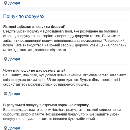
Догори
Пошук по форумах
Як мені здійснити пошук на форумі?
Введіть умови пошуку у відповідному полі, яке розміщене на головній
сторінці форуму та на сторінках перегляду форумів та тем. Ви можете
здійснити розширений пошук, перейшовши за посиланням "Розширений
пошук", яке знаходиться на кожній сторінці форуму. Розміщення посилань
може відрізнятись, залежно від стилю.
Догори
Чому мій пошук не дає результатів?
Ваш запит, можливо, був доволі невизначеним і включав багато загальних
слів, пошук за якими в phpBB не провадиться. Будьте більш конкретні і
скористайтесь можливостями розширеного пошуку.
Догори
В результаті пошуку я отримав порожню сторінку!
Ваш пошук дав надто велику кількість результатів, які веб-сервер не зміг
обробити. Використайте "Розширений пошук", точніше задайте умови
пошуку та форуми на яких він повинен бути здійснений.
Догори