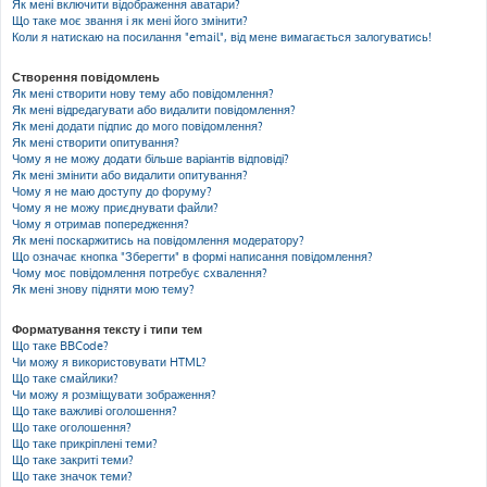
Як мені включити відображення аватари?
Що таке моє звання і як мені його змінити?
Коли я натискаю на посилання "email", від мене вимагається залогуватись!
Створення повідомлень
Як мені створити нову тему або повідомлення?
Як мені відредагувати або видалити повідомлення?
Як мені додати підпис до мого повідомлення?
Як мені створити опитування?
Чому я не можу додати більше варіантів відповіді?
Як мені змінити або видалити опитування?
Чому я не маю доступу до форуму?
Чому я не можу приєднувати файли?
Чому я отримав попередження?
Як мені поскаржитись на повідомлення модератору?
Що означає кнопка "Зберегти" в формі написання повідомлення?
Чому моє повідомлення потребує схвалення?
Як мені знову підняти мою тему?
Форматування тексту і типи тем
Що таке BBCode?
Чи можу я використовувати HTML?
Що таке смайлики?
Чи можу я розміщувати зображення?
Що таке важливі оголошення?
Що таке оголошення?
Що таке прикріплені теми?
Що таке закриті теми?
Що таке значок теми?