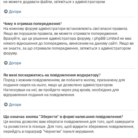
не можете додавати файли, зв'яжіться з адміністратором.
Догори
Чому я отримав попередження?
На кожному форумі адміністратори встановлюють свої власні правила.
Якщо ви порушили правила, ви можете отримати попередження.
Врахуйте, що це рішення адміністратора форуму, і phpBB Limited не має
ніякого відношення до попереджень, винесеним на даному сайті. Якщо ви
не знаєте, за що отримали попередження, зв'яжіться з адміністратором
форуму.
Догори
Як мені поскаржитись на повідомлення модератору?
Поряд з кожним повідомленням, ви побачите кнопку, призначену для
подання скарги на нього, якщо це дозволено адміністратором.
Натиснувши на неї, ви пройдете через ряд кроків, необхідних для
відправлення подання на повідомлення.
Догори
Що означає кнопка "Зберегти" в формі написання повідомлення?
Ця кнопка дозволяє вам зберігати повідомлення для того, щоб завершити
та розмістити їх пізніше. Для того, щоб відкрити збережене повідомлення,
перейдіть в параграф "Чернетки" панелі керування.