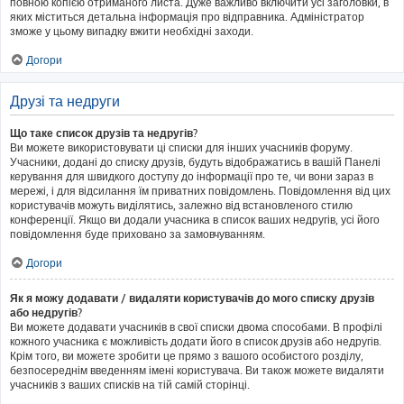
повною копією отриманого листа. Дуже важливо включити усі заголовки, в
яких міститься детальна інформація про відправника. Адміністратор
зможе у цьому випадку вжити необхідні заходи.
Догори
Друзі та недруги
Що таке список друзів та недругів?
Ви можете використовувати ці списки для інших учасників форуму.
Учасники, додані до списку друзів, будуть відображатись в вашій Панелі
керування для швидкого доступу до інформації про те, чи вони зараз в
мережі, і для відсилання їм приватних повідомлень. Повідомлення від цих
користувачів можуть виділятись, залежно від встановленого стилю
конференції. Якщо ви додали учасника в список ваших недругів, усі його
повідомлення буде приховано за замовчуванням.
Догори
Як я можу додавати / видаляти користувачів до мого списку друзів
або недругів?
Ви можете додавати учасників в свої списки двома способами. В профілі
кожного учасника є можливість додати його в список друзів або недругів.
Крім того, ви можете зробити це прямо з вашого особистого розділу,
безпосереднім введенням імені користувача. Ви також можете видаляти
учасників з ваших списків на тій самій сторінці.