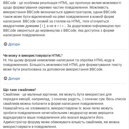
BBCode - це особлива реалізація HTML, що пропонує великі можливості
щодо форматування окремих частин повідомлення. Можливість
використання BBCode визначається адміністратором, однак BBCode
також може бути відключений на рівні повідомлення в кожній формі
написання. BBCode схожий за стилем на HTML, теги оточуються
квадратними дужками [ і ], а не в < і > ;. За додатковою інформацією про
BBCode зверніться до керівництва з BBCode, яка доступна з форми
написання повідомлення.
Догори
Чи можу я використовувати HTML?
Ні. На цьому форумі неможливе написання та обробка HTML-коду в
повідомленнях. Більшість можливостей HTML для форматування тексту
може бути реалізована за допомогою використання BBCode.
Догори
Що таке смайлики?
Смайлики - це маленькі картинки, які можуть бути використані для
передачі емоцій, наприклад, :) означає радість, :( означає сум. Весь список
смайликів можна побачити в формі написання повідомлення.
Намагайтесь не зловживати, використовуючи їх: вони легко можуть
зробити повідомлення нечитабельним і модератор може вирішити
відредагувати ваше повідомлення або взагалі видалити його.
Адміністратор форуму може обмежувати кількість смайликів, які можна
використовувати в повідомленні.