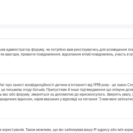
рішив адміністратор форуму, чи потрібно вам реєструватись для розміщення пов
 як аватари, приватні повідомлення, відсилання email-повідомлень, участь в гру
о Акт про захист конфіденційності дитини в інтернеті від 1998 року - це закон 
а це письмову згоду батьків. Припустимо й інше підтвердження що опікуни дозв
сь вас або форуму, зверніться за допомогою до юрисконсульта. Зверніть увагу,
ридичних відносин, окрім вказаних у відповіді на питання "З ким мені зв'язат
ористувачів. Також можливо, що він заблокував вашу IP-адресу або ім'я корис