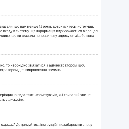
вказали, що вам менше 13 років, дотримуйтесь інструкцій.
о входу в систему. Ця інформація відображається в процесі
жливо, що ви вказали неправильну адресу email або вона
ьно, то необхідно зв'язатися з адміністратором, щоб
ністратором для виправлення помилки.
еріодично видаляють користувачів, які тривалий час не
ть у дискусіях.
 пароль?
. Дотримуйтесь інструкцій і незабаром ви знову