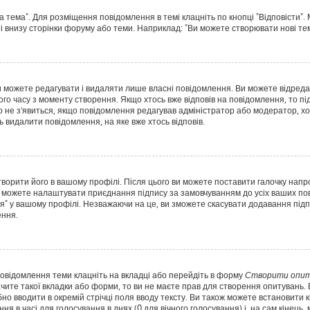
а тема". Для розміщення повідомлення в темі клацніть по кнопці "Відповісти"
і внизу сторінки форуму або теми. Наприклад: "Ви можете створювати нові теми
 можете редагувати і видаляти лише власні повідомлення. Ви можете відред
о часу з моменту створення. Якщо хтось вже відповів на повідомлення, то під
Воно не з'явиться, якщо повідомлення редагував адміністратор або модератор,
ь видалити повідомлення, на яке вже хтось відповів.
творити його в вашому профілі. Після цього ви можете поставити галочку напр
 можете налаштувати приєднання підпису за замовчуванням до усіх ваших пов
я" у вашому профілі. Незважаючи на це, ви зможете скасувати додавання пі
ення.
повідомлення теми клацніть на вкладці або перейдіть в форму
Створити опит
чите такої вкладки або форми, то ви не маєте прав для створення опитувань. Вк
о вводити в окремій стрічці поля вводу тексту. Ви також можете встановити кіл
ня в часі для голосування в днях (0 для вічного голосування) і, на сам кінець,