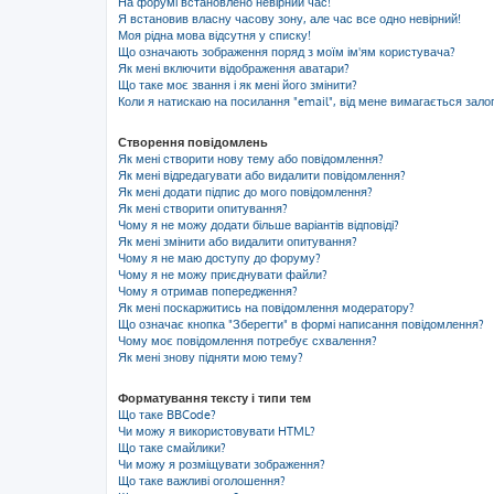
На форумі встановлено невірний час!
Я встановив власну часову зону, але час все одно невірний!
Моя рідна мова відсутня у списку!
Що означають зображення поряд з моїм ім'ям користувача?
Як мені включити відображення аватари?
Що таке моє звання і як мені його змінити?
Коли я натискаю на посилання "email", від мене вимагається зало
Створення повідомлень
Як мені створити нову тему або повідомлення?
Як мені відредагувати або видалити повідомлення?
Як мені додати підпис до мого повідомлення?
Як мені створити опитування?
Чому я не можу додати більше варіантів відповіді?
Як мені змінити або видалити опитування?
Чому я не маю доступу до форуму?
Чому я не можу приєднувати файли?
Чому я отримав попередження?
Як мені поскаржитись на повідомлення модератору?
Що означає кнопка "Зберегти" в формі написання повідомлення?
Чому моє повідомлення потребує схвалення?
Як мені знову підняти мою тему?
Форматування тексту і типи тем
Що таке BBCode?
Чи можу я використовувати HTML?
Що таке смайлики?
Чи можу я розміщувати зображення?
Що таке важливі оголошення?