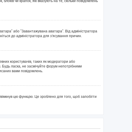
блоків чи крапок, які вказують на те, скільки повідомлень
аватара" або "Завантажувана аватара". Від адміністратора
ніться до адміністратора для з'ясування причин.
евних користувачів, таких як модератори або
. Будь ласка, не засмічуйте форум непотрібними
писаних вами повідомлень.
вімкнув цю функцію. Це зроблено для того, щоб запобігти