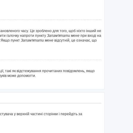
тановленого часу. Це зроблено для того, щоб ніхто інший не
вити галочку напроти пункту
Запам'ятати мене
при вході на
. Якщо пункт
Запам'ятати мене
відсутній, це означає, що
ії, такі як відстежування прочитаних повідомлень, якщо
куків може допомогти.
тувача у верхній частині сторінки і перейдіть за