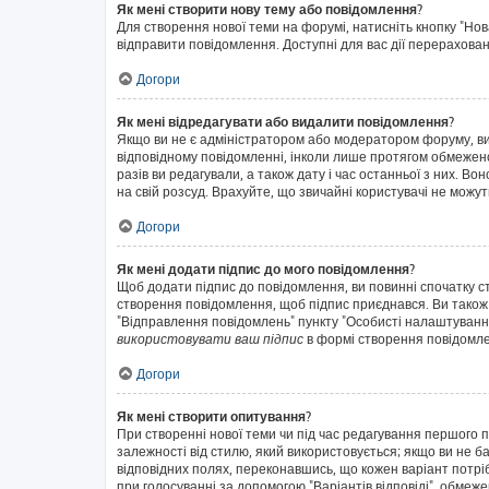
Як мені створити нову тему або повідомлення?
Для створення нової теми на форумі, натисніть кнопку "Нов
відправити повідомлення. Доступні для вас дії перерахован
Догори
Як мені відредагувати або видалити повідомлення?
Якщо ви не є адміністратором або модератором форуму, ви
відповідному повідомленні, інколи лише протягом обмеженог
разів ви редагували, а також дату і час останньої з них. 
на свій розсуд. Врахуйте, що звичайні користувачі не можут
Догори
Як мені додати підпис до мого повідомлення?
Щоб додати підпис до повідомлення, ви повинні спочатку с
створення повідомлення, щоб підпис приєднався. Ви також
"Відправлення повідомлень" пункту "Особисті налаштуванн
використовувати ваш підпис
в формі створення повідомл
Догори
Як мені створити опитування?
При створенні нової теми чи під час редагування першого 
залежності від стилю, який використовується; якщо ви не ба
відповідних полях, переконавшись, що кожен варіант потрібн
при голосуванні за допомогою "Варіантів відповіді", обмежен