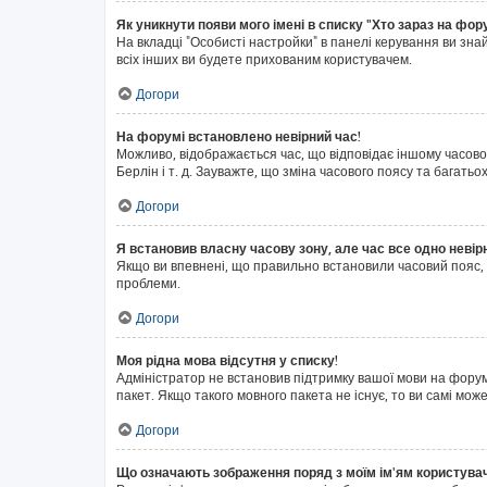
Як уникнути появи мого імені в списку "Хто зараз на фор
На вкладці "Особисті настройки" в панелі керування ви зн
всіх інших ви будете прихованим користувачем.
Догори
На форумі встановлено невірний час!
Можливо, відображається час, що відповідає іншому часовом
Берлін і т. д. Зауважте, що зміна часового поясу та бага
Догори
Я встановив власну часову зону, але час все одно невір
Якщо ви впевнені, що правильно встановили часовий пояс, 
проблеми.
Догори
Моя рідна мова відсутня у списку!
Адміністратор не встановив підтримку вашої мови на форум
пакет. Якщо такого мовного пакета не існує, то ви самі м
Догори
Що означають зображення поряд з моїм ім'ям користува