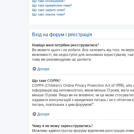
Що таке оголошення?
Що таке прикріплені теми?
Що таке закриті теми?
Що таке значок теми?
Вхід на форум і реєстрація
Навіщо мені потрібно реєструватися?
Ви можете цього і не робити. Все залежить від того, як ви
можливості, які недоступні для анонімних користувачів, такі
тому ми рекомендуємо це зробити.
Догори
Що таке COPPA?
COPPA (Children's Online Privacy Protection Act of 1998), аб
інформацію від неповнолітніх, віком менше 13 років, мати н
менше 13 років. Якщо ви не впевнені, чи це може стосувати
надавати консультацій з юридичних питань і не є об'єктом ю
питань, пов'язаних з цим форумом?".
Догори
Чому я не можу зареєструватись?
Можливо адміністратор форуму відключив реєстрацію нових к