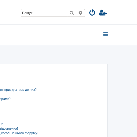
Пошук
Розширений пошук
ені приєднатись до них?
ьорами?
ня!
відомлення!
 когось із цього форуму!