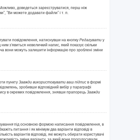
. Можливо, доведеться зареєструватися, перш ніж
", "Ви можете додавати файли" і т. п.
агувати повідомлення, натиснувши на кнопку
Редагувати
у
 ним з'явиться невеличкий напис, який показує скільки
 хоча вони можуть залишити інформацію про зроблені зміни
оти пункту
Завжди використовувати ваш підпис
в формі
ідомлень, зробивши відповідний вибір у параграфі
дпису в окремих повідомлення, знявши прапорець
Завжди
ування
під основною формою написання повідомлення, в
ажіть питання і як мінімум два варіанти відповіді в
ькість варіантів відповіді, які можуть обирати користувачі
 можливість зміни варіанту, за який вони проголосували.