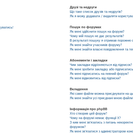
Друзі та недруги
Що таке список друзів та недругів?
Як я можу додавати / видаляти користувач
Пошук по форумах
гуватись!
Як мені здійснити пошук на форумі?
Чому мій пошук не дає результатів?
В результаті пошуку я отримав порожню с
Як мені знайти учасників форуму?
Як мені знайти власні повідомлення та т
Абонементи і закладки
Чим закладки відрізняються від підписок?
Як мені зробити закладку або підписатис
Як мені підписатись на певний форум?
Як мені відмовитись від підписки?
Вкладення
Які саме файли можна приєднувати на ц
Як мені знайти усі приєднані мною файли
Інформація про phpBB
Хто створив цей форум?
Чому на форумі немає функції X?
З ким мені зв'язатись з питань некоректн
форумом?
Як мені зв'язатися з адміністратором кон