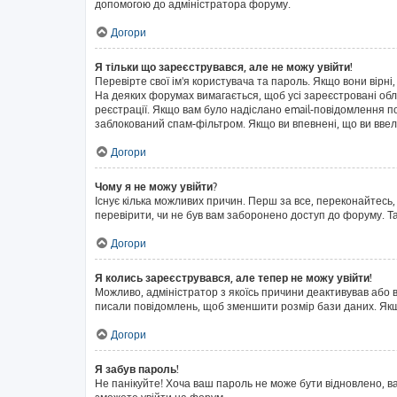
допомогою до адміністратора форуму.
Догори
Я тільки що зареєструвався, але не можу увійти!
Перевірте свої ім'я користувача та пароль. Якщо вони вірні
На деяких форумах вимагається, щоб усі зареєстровані обл
реєстрації. Якщо вам було надіслано email-повідомлення п
заблокований спам-фільтром. Якщо ви впевнені, що ви ввел
Догори
Чому я не можу увійти?
Існує кілька можливих причин. Перш за все, переконайтесь,
перевірити, чи не був вам заборонено доступ до форуму. Т
Догори
Я колись зареєструвався, але тепер не можу увійти!
Можливо, адміністратор з якоїсь причини деактивував або в
писали повідомлень, щоб зменшити розмір бази даних. Якщо
Догори
Я забув пароль!
Не панікуйте! Хоча ваш пароль не може бути відновлено, в