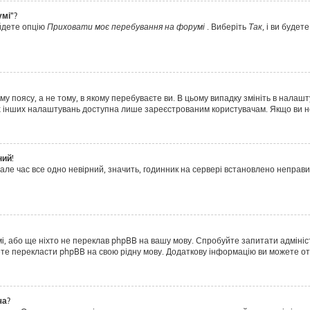
умі"?
айдете опцію
Приховати моє перебування на форумі
. Виберіть
Так
, і ви буде
у поясу, а не тому, в якому перебуваєте ви. В цьому випадку змініть в налашт
тьох інших налаштувань доступна лише зареєстрованим користувачам. Якщо ви н
ний!
але час все одно невірний, значить, годинник на сервері встановлено неправ
і, або ще ніхто не переклав phpBB на вашу мову. Спробуйте запитати адмініс
ожете перекласти phpBB на свою рідну мову. Додаткову інформацію ви можете о
ча?