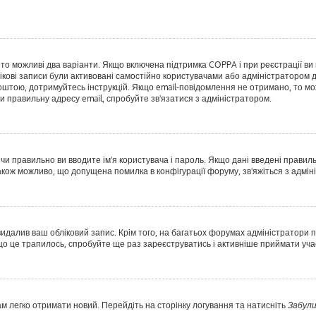
, то можливі два варіанти. Якщо включена підтримка COPPA і при реєстрації ви 
ікові записи були активовані самостійно користувачами або адміністратором д
оштою, дотримуйтесь інструкцій. Якщо email-повідомлення не отримано, то мо
и правильну адресу email, спробуйте зв'язатися з адміністратором.
 чи правильно ви вводите ім'я користувача і пароль. Якщо дані введені правил
акож можливо, що допущена помилка в конфігурації форуму, зв'яжіться з адмі
идалив ваш обліковий запис. Крім того, на багатьох форумах адміністратори п
 це трапилось, спробуйте ще раз зареєструватись і активніше приймати учас
ам легко отримати новий. Перейдіть на сторінку логування та натисніть
Забули