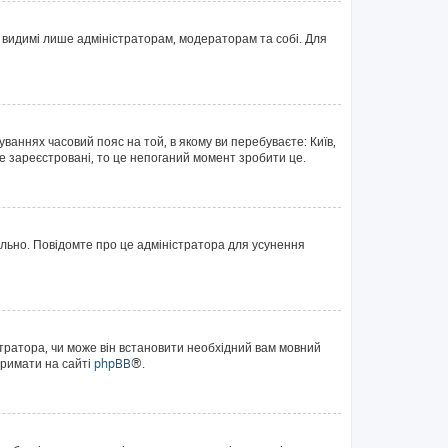
те видимі лише адміністраторам, модераторам та собі. Для
уваннях часовий пояс на той, в якому ви перебуваєте: Київ,
е зареєстровані, то це непоганий момент зробити це.
ильно. Повідомте про це адміністратора для усунення
тратора, чи може він встановити необхідний вам мовний
тримати на сайті
phpBB
®.