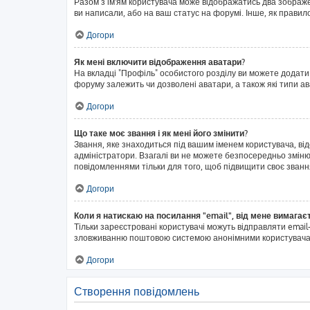
Разом з ім'ям користувача може відображатись два зображенн
ви написали, або на ваш статус на форумі. Інше, як правил
Догори
Як мені включити відображення аватари?
На вкладці "Профіль" особистого розділу ви можете додати
форуму залежить чи дозволені аватари, а також які типи а
Догори
Що таке моє звання і як мені його змінити?
Звання, яке знаходиться під вашим іменем користувача, ві
адміністратори. Взагалі ви не можете безпосередньо змін
повідомленнями тільки для того, щоб підвищити своє званн
Догори
Коли я натискаю на посилання "email", від мене вимагає
Тільки зареєстровані користувачі можуть відправляти emai
зловживанню поштовою системою анонімними користувача
Догори
Створення повідомлень