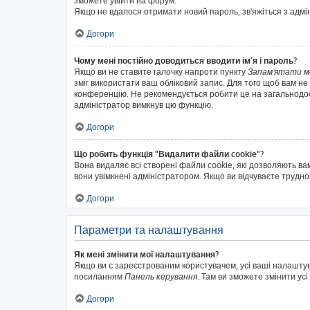
зможете увійти на форум.
Якщо не вдалося отримати новий пароль, зв'яжіться з адм
Догори
Чому мені постійно доводиться вводити ім’я і пароль?
Якщо ви не ставите галочку напроти пункту
Запам'ятати м
зміг використати ваш обліковий запис. Для того щоб вам не
конференцію. Не рекомендується робити це на загальнодосту
адміністратор вимкнув цю функцію.
Догори
Що робить функція "Видалити файли cookie"?
Вона видаляє всі створені файли cookie, які дозволяють ва
вони увімкнені адміністратором. Якщо ви відчуваєте трудн
Догори
Параметри та налаштування
Як мені змінити мої налаштування?
Якщо ви є зареєстрованим користувачем, усі ваші налаштуван
посиланням
Панель керування
. Там ви зможете змінити ус
Догори