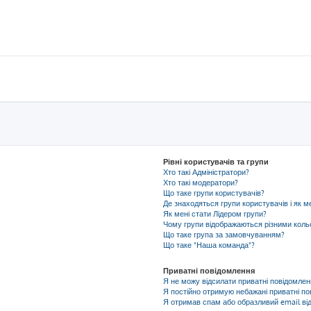
Рівні користувачів та групи
Хто такі Адміністратори?
Хто такі модератори?
Що таке групи користувачів?
Де знаходяться групи користувачів і як м
Як мені стати Лідером групи?
Чому групи відображаються різними кол
Що таке група за замовчуванням?
Що таке "Наша команда"?
Приватні повідомлення
Я не можу відсилати приватні повідомлен
Я постійно отримую небажані приватні по
Я отримав спам або образливий email від