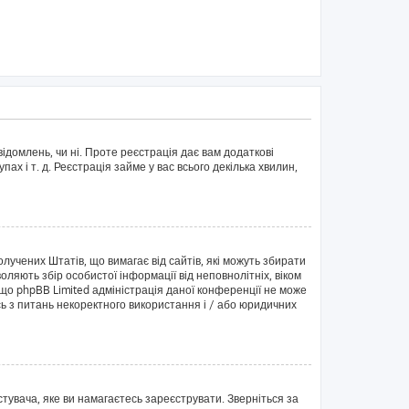
ідомлень, чи ні. Проте реєстрація дає вам додаткові
пах і т. д. Реєстрація займе у вас всього декілька хвилин,
Сполучених Штатів, що вимагає від сайтів, які можуть збирати
оляють збір особистої інформації від неповнолітніх, віком
 що phpBB Limited адміністрація даної конференції не може
ись з питань некоректного використання і / або юридичних
тувача, яке ви намагаєтесь зареєструвати. Зверніться за