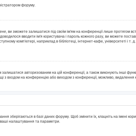
іністратором форуму.
ене
, ви зможете залишатися під своїм ім'ям на конференції лише протягом вс
 доводилося вводити ім'я користувача і пароль кожного разу, ви можете поста
пному комп'ютері, наприклад в бібліотеці, інтернет-кафе, університеті і т. д
м залишатися авторизованим на цій конференції, а також виконують інші функц
ощі з входом на конференцію або виходом з конференції, можливо, видалення 
ня зберігаються в базі даних форуму. Щоб змінити їх, клацніть на імені корис
і ваші налаштування та параметри.