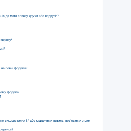
ів до мого списку друзів або недругів?
торінку!
еми?
ь на певні форуми?
ьому форумі?
?
ого використання і / або юридичних питань, пов'язаних з цим
ференції?