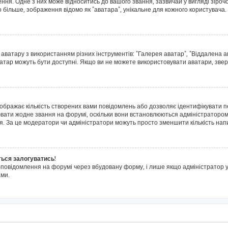
я. Одне з них може відноситись до вашого звання, зазвичай у вигляді зірочок, 
о більше, зображення відомо як "аватара", унікальне для кожного користувача.
 аватару з використанням різних інструментів: "Галерея аватар", "Віддалена 
ватар можуть бути доступні. Якщо ви не можете використовувати аватари, звер
дображає кількість створених вами повідомлень або дозволяє ідентифікувати п
ювати жодне звання на форумі, оскільки вони встановлюються адміністратором
я. За це модератори чи адміністратори можуть просто зменшити кількість на
ться залогуватись!
l-повідомлення на форумі через вбудовану форму, і лише якщо адміністратор у
ми.