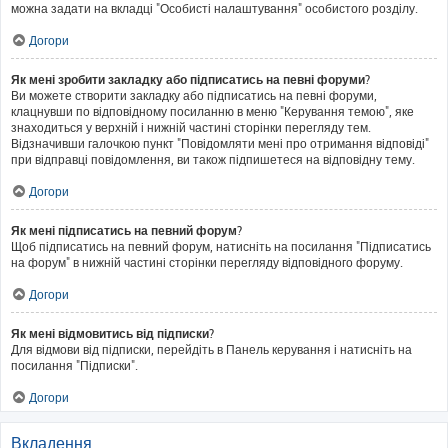
можна задати на вкладці "Особисті налаштування" особистого розділу.
Догори
Як мені зробити закладку або підписатись на певні форуми?
Ви можете створити закладку або підписатись на певні форуми,
клацнувши по відповідному посиланню в меню "Керування темою", яке
знаходиться у верхній і нижній частині сторінки перегляду тем.
Відзначивши галочкою пункт "Повідомляти мені про отримання відповіді"
при відправці повідомлення, ви також підпишетеся на відповідну тему.
Догори
Як мені підписатись на певний форум?
Щоб підписатись на певний форум, натисніть на посилання "Підписатись
на форум" в нижній частині сторінки перегляду відповідного форуму.
Догори
Як мені відмовитись від підписки?
Для відмови від підписки, перейдіть в Панель керування і натисніть на
посилання "Підписки".
Догори
Вкладення