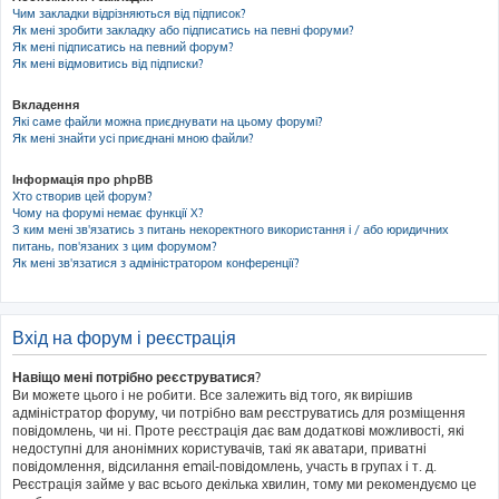
Чим закладки відрізняються від підписок?
Як мені зробити закладку або підписатись на певні форуми?
Як мені підписатись на певний форум?
Як мені відмовитись від підписки?
Вкладення
Які саме файли можна приєднувати на цьому форумі?
Як мені знайти усі приєднані мною файли?
Інформація про phpBB
Хто створив цей форум?
Чому на форумі немає функції X?
З ким мені зв'язатись з питань некоректного використання і / або юридичних
питань, пов'язаних з цим форумом?
Як мені зв'язатися з адміністратором конференції?
Вхід на форум і реєстрація
Навіщо мені потрібно реєструватися?
Ви можете цього і не робити. Все залежить від того, як вирішив
адміністратор форуму, чи потрібно вам реєструватись для розміщення
повідомлень, чи ні. Проте реєстрація дає вам додаткові можливості, які
недоступні для анонімних користувачів, такі як аватари, приватні
повідомлення, відсилання email-повідомлень, участь в групах і т. д.
Реєстрація займе у вас всього декілька хвилин, тому ми рекомендуємо це