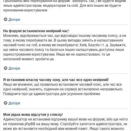
Приховати моє перебування на форумі
. Виберіть
Так
, і ви будете видимі
лише адміністраторам, модераторам та собі. Для всіх інших ви будете
прихованим користувачем.
Догори
На форумі встановлено невірний час!
Можливо, відображається час, що відповідає іншому часовому поясу, а не
тому, в якому перебуваєте ви. В цьому випадку змініть в налаштуваннях
часовий пояс на той, в якому ви перебуваєте: Київ, Берлін і т. д. Зауважте,
що зміна часового поясу та багатьох інших налаштувань доступна лише
зареєстрованим користувачам. Якщо ви не зареєстровані, то це
непоганий момент зробити це.
Догори
Я встановив власну часову зону, але час все одно невірний!
Якщо ви впевнені, що правильно встановили часовий пояс, але час все
одно невірний, значить, годинник на сервері встановлено неправильно.
Повідомте про це адміністратора для усунення проблеми.
Догори
Моя рідна мова відсутня у списку!
Адміністратор не встановив підтримку вашої мови на форумі, або ще ніхто
не переклав phpBB на вашу мову. Спробуйте запитати адміністратора, чи
може він встановити необхідний вам мовний пакет. Якщо такого мовного