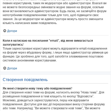
певних користувачів, таких як модератори або адміністратори. Взагалі ви
не можете безпосередньо змінювати жодне звання на форумі, оскільки
вони встановлюються адміністратором. Будь ласка, не засмічуйте форум
непотрібними повідомленнями тільки для того, щоб підвищити своє
звання. За це модератори чи адміністратори можуть просто зменшити
кількість написаних вами повідомлень.
Догори
Коли я натискаю на посилання "email", від мене вимагається
залогуватись!
Тільки зареєстровані користувачі можуть відправляти email-повідомлення
на форумі через вбудовану форму, і лише якщо адміністратор увімкнув цю
функцію. Це зроблено для того, щоб запобігти зловживанню поштовою
системою анонімними користувачами.
Догори
Створення повідомлень
Як мені створити нову тему або повідомлення?
Для створення нової теми на форумі, натисніть кнопку "Нова тема". Для
розміщення повідомлення в темі клацніть по кнопці "Відповісти".
Можливо, доведеться зареєструватися, перш ніж відправити
повідомлення. Доступні для вас дії перераховані внизу сторінки форуму
або теми. Наприклад: "Ви можете створювати нові теми", "Ви можете