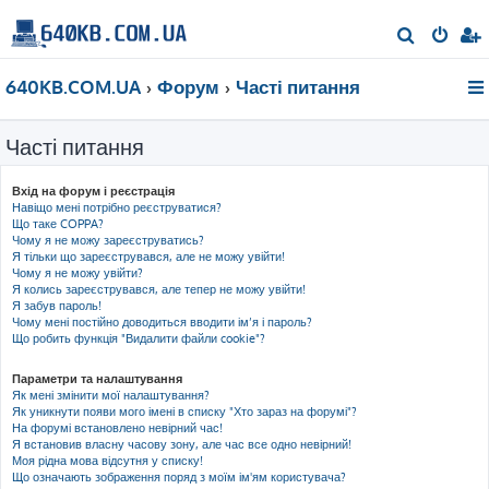
П
о
640KB.COM.UA
Форум
Часті питання
ш
у
Часті питання
к
Вхід на форум і реєстрація
Навіщо мені потрібно реєструватися?
Що таке COPPA?
Чому я не можу зареєструватись?
Я тільки що зареєструвався, але не можу увійти!
Чому я не можу увійти?
Я колись зареєструвався, але тепер не можу увійти!
Я забув пароль!
Чому мені постійно доводиться вводити ім’я і пароль?
Що робить функція "Видалити файли cookie"?
Параметри та налаштування
Як мені змінити мої налаштування?
Як уникнути появи мого імені в списку "Хто зараз на форумі"?
На форумі встановлено невірний час!
Я встановив власну часову зону, але час все одно невірний!
Моя рідна мова відсутня у списку!
Що означають зображення поряд з моїм ім'ям користувача?