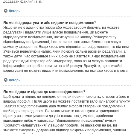
додавати файли" і т. п.
Догори
Як мені відредагувати або видалити повідомлення?
Якщо ви не є адміністратором або модератором форуму, ви можете
редагувати і видаляти лише власні повідомлення. Ви можете
відредагувати повідомлення, натиснувши на кнопку
Редагувати
у
відповідному повідомленні, інколи лише протягом обмеженого часу з
моменту створення. Якщо хтось вже відповів на повідомлення, то під ним
з'явиться невеличкий напис, який показує скільки разів ви редагували, а
також дату і час останньої з них. Воно не з'явиться, якщо повідомлення
редагував адміністратор або модератор, хоча вони можуть залишити
інформацію про зроблені зміни на свій розсуд. Врахуйте, що звичайні
користувачі не можуть видалити повідомлення, на яке вже хтось відповів.
Догори
Як мені додати підпис до мого повідомлення?
Щоб додати підпис до повідомлення, ви повинні спочатку створити його в
вашому профілі. Після цього ви можете поставити галочку напроти пункту
Завжди використовувати ваш підпис
в формі створення повідомлення,
щоб підпис приєднався. Ви також можете налаштувати приєднання
підпису за замовчуванням до усіх ваших повідомлень, зробивши
відповідний вибір у параграфі "Відправлення повідомлень" пункту
"Особисті налаштування" у вашому профілі. Незважаючи на це, ви
зможете скасувати додавання підпису в окремих повідомлення, знявши