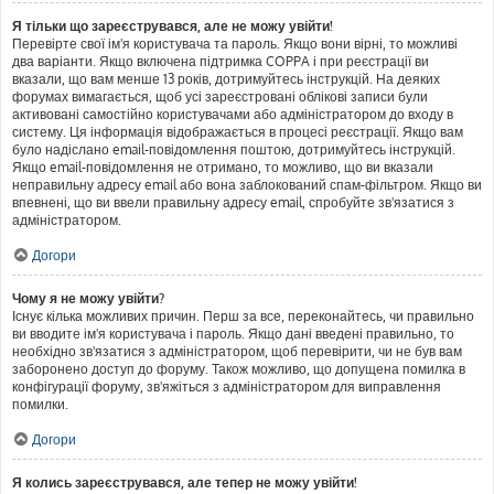
Я тільки що зареєструвався, але не можу увійти!
Перевірте свої ім'я користувача та пароль. Якщо вони вірні, то можливі
два варіанти. Якщо включена підтримка COPPA і при реєстрації ви
вказали, що вам менше 13 років, дотримуйтесь інструкцій. На деяких
форумах вимагається, щоб усі зареєстровані облікові записи були
активовані самостійно користувачами або адміністратором до входу в
систему. Ця інформація відображається в процесі реєстрації. Якщо вам
було надіслано email-повідомлення поштою, дотримуйтесь інструкцій.
Якщо email-повідомлення не отримано, то можливо, що ви вказали
неправильну адресу email або вона заблокований спам-фільтром. Якщо ви
впевнені, що ви ввели правильну адресу email, спробуйте зв'язатися з
адміністратором.
Догори
Чому я не можу увійти?
Існує кілька можливих причин. Перш за все, переконайтесь, чи правильно
ви вводите ім'я користувача і пароль. Якщо дані введені правильно, то
необхідно зв'язатися з адміністратором, щоб перевірити, чи не був вам
заборонено доступ до форуму. Також можливо, що допущена помилка в
конфігурації форуму, зв'яжіться з адміністратором для виправлення
помилки.
Догори
Я колись зареєструвався, але тепер не можу увійти!