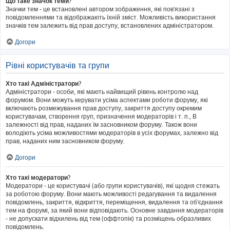
Що таке значок теми?
Значки тем - це встановлені автором зображення, які пов'язані з
повідомленнями та відображають їхній зміст. Можливість використання
значків тем залежить від прав доступу, встановлених адміністратором.
Догори
Рівні користувачів та групи
Хто такі Адміністратори?
Адміністратори - особи, які мають найвищий рівень контролю над
форумом. Вони можуть керувати усіма аспектами роботи форуму, які
включають розмежування прав доступу, закриття доступу окремим
користувачам, створення груп, призначення модераторів і т. п., В
залежності від прав, наданих їм засновником форуму. Також вони
володіють усіма можливостями модераторів в усіх форумах, залежно від
прав, наданих ним засновником форуму.
Догори
Хто такі модератори?
Модератори - це користувачі (або групи користувачів), які щодня стежать
за роботою форуму. Вони мають можливості редагування та видалення
повідомлень, закриття, відкриття, переміщення, видалення та об'єднання
тем на форумі, за який вони відповідають. Основне завдання модераторів
- не допускати відхилень від тем (оффтопік) та розміщень образливих
повідомлень.