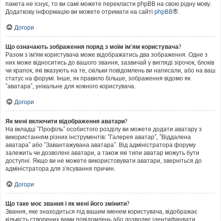
пакета не існує, то ви самі можете перекласти phpBB на свою рідну мову.
Додаткову інформацію ви можете отримати на сайті
phpBB
®.
Догори
Що означають зображення поряд з моїм ім'ям користувача?
Разом з ім'ям користувача може відображатись два зображення. Одне з
них може відноситись до вашого звання, зазвичай у вигляді зірочок, блоків
чи крапок, які вказують на те, скільки повідомлень ви написали, або на ваш
статус на форумі. Інше, як правило більше, зображення відомо як
"аватара", унікальне для кожного користувача.
Догори
Як мені включити відображення аватари?
На вкладці "Профіль" особистого розділу ви можете додати аватару з
використанням різних інструментів: "Галерея аватар", "Віддалена
аватара" або "Завантажувана аватара". Від адміністратора форуму
залежить чи дозволені аватари, а також які типи аватар можуть бути
доступні. Якщо ви не можете використовувати аватари, зверніться до
адміністратора для з'ясування причин.
Догори
Що таке моє звання і як мені його змінити?
Звання, яке знаходиться під вашим іменем користувача, відображає
кількість створених вами повідомлень або дозволяє ідентифікувати