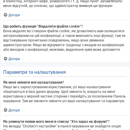
в бібліотеці, інтернет-кафе, університеті і т. д. Якщо пункт
Запам'ятати
мене
відсутній, це означає, що адміністратор вимкнув цю функцію.
Догори
Що робить функція "Видалити файли cookie"?
Вона видаляє всі створені файли cookie, які дозволяють вам залишатися
авторизованим на цій конференції, а також виконують інші функції, такі як
відстежування прочитаних повідомлень, якщо вони увімкнені
адміністратором. Якщо ви відчуваєте труднощі з входом на конференцію
або виходом з конференції, можливо, видалення куків може допомогти.
Догори
Параметри та налаштування
Як мені змінити мої налаштування?
Якщо ви є зареєстрованим користувачем, усі ваші налаштування
зберігаються в базі даних форуму. Щоб змінити їх, клацніть на імені
користувача у верхній частині сторінки і перейдіть за посиланням
Панель
керування
. Там ви зможете змінити усі ваші налаштування та параметри.
Догори
Як уникнути появи мого імені в списку "Хто зараз на форумі"?
На вкладці "Особисті настройки" в панелі керування ви знайдете опцію