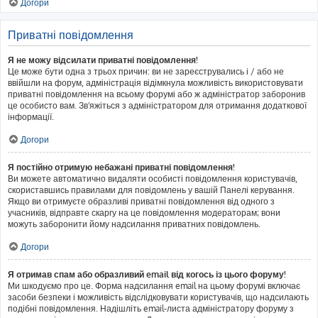
Догори
Приватні повідомлення
Я не можу відсилати приватні повідомлення!
Це може бути одна з трьох причин: ви не зареєструвались і / або не
ввійшли на форум, адміністрація відімкнула можливість використовувати
приватні повідомлення на всьому форумі або ж адміністратор заборонив
це особисто вам. Зв'яжіться з адміністратором для отримання додаткової
інформації.
Догори
Я постійно отримую небажані приватні повідомлення!
Ви можете автоматично видаляти особисті повідомлення користувачів,
скориставшись правилами для повідомлень у вашій Панелі керування.
Якщо ви отримуєте образливі приватні повідомлення від одного з
учасників, відправте скаргу на це повідомлення модераторам; вони
можуть заборонити йому надсилання приватних повідомлень.
Догори
Я отримав спам або образливий email від когось із цього форуму!
Ми шкодуємо про це. Форма надсилання email на цьому форумі включає
засоби безпеки і можливість відслідковувати користувачів, що надсилають
подібні повідомлення. Надішліть email-листа адміністратору форуму з