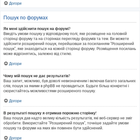
Догори
Пошук по форумах
Як мені здійснити пошук на форумі?
Введіть умови пошуку у відповідному полі, яке розміщене на головній
сторінці форуму та на сторінках перегляду форумів та тем. Ви можете
здійснити розширений пошук, перейшовши за посиланням "Розширений
пошук", яке знаходиться на кожній сторінці форуму. Розміщення посилань
може відрізнятись, залежно від стилю.
Догори
Чому мій пошук не дає результатів?
Ваш запит, можливо, був доволі невизначеним і включав багато загальних
слів, пошук за якими в phpBB не провадиться. Будьте більш конкретні і
скористайтесь можливостями розширеного пошуку.
Догори
В результаті пошуку я отримав порожню сторінку!
Ваш пошук дав надто велику кількість результатів, які веб-сервер не зміг
обробити. Використайте "Розширений пошук", точніше задайте умови
пошуку та форуми на яких він повинен бути здійснений.
Догори