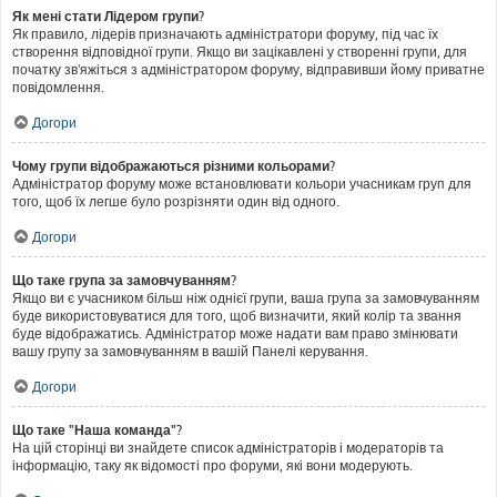
Як мені стати Лідером групи?
Як правило, лідерів призначають адміністратори форуму, під час їх
створення відповідної групи. Якщо ви зацікавлені у створенні групи, для
початку зв'яжіться з адміністратором форуму, відправивши йому приватне
повідомлення.
Догори
Чому групи відображаються різними кольорами?
Адміністратор форуму може встановлювати кольори учасникам груп для
того, щоб їх легше було розрізняти один від одного.
Догори
Що таке група за замовчуванням?
Якщо ви є учасником більш ніж однієї групи, ваша група за замовчуванням
буде використовуватися для того, щоб визначити, який колір та звання
буде відображатись. Адміністратор може надати вам право змінювати
вашу групу за замовчуванням в вашій Панелі керування.
Догори
Що таке "Наша команда"?
На цій сторінці ви знайдете список адміністраторів і модераторів та
інформацію, таку як відомості про форуми, які вони модерують.