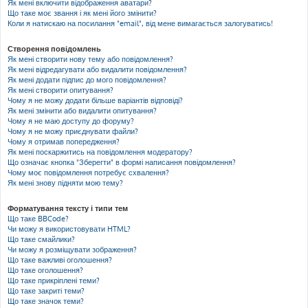
Як мені включити відображення аватари?
Що таке моє звання і як мені його змінити?
Коли я натискаю на посилання "email", від мене вимагається залогуватись!
Створення повідомлень
Як мені створити нову тему або повідомлення?
Як мені відредагувати або видалити повідомлення?
Як мені додати підпис до мого повідомлення?
Як мені створити опитування?
Чому я не можу додати більше варіантів відповіді?
Як мені змінити або видалити опитування?
Чому я не маю доступу до форуму?
Чому я не можу приєднувати файли?
Чому я отримав попередження?
Як мені поскаржитись на повідомлення модератору?
Що означає кнопка "Зберегти" в формі написання повідомлення?
Чому моє повідомлення потребує схвалення?
Як мені знову підняти мою тему?
Форматування тексту і типи тем
Що таке BBCode?
Чи можу я використовувати HTML?
Що таке смайлики?
Чи можу я розміщувати зображення?
Що таке важливі оголошення?
Що таке оголошення?
Що таке прикріплені теми?
Що таке закриті теми?
Що таке значок теми?