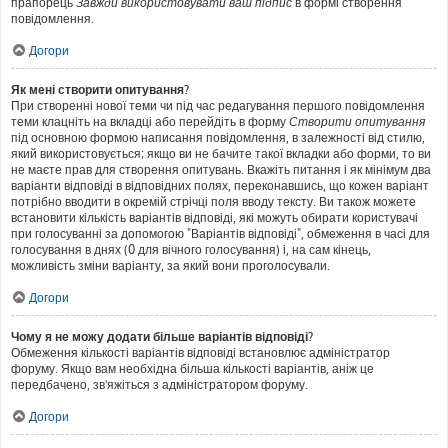
прапорець
Завжди використовувати ваш підпис
в формі створення
повідомлення.
Догори
Як мені створити опитування?
При створенні нової теми чи під час редагування першого повідомлення
теми клацніть на вкладці або перейдіть в форму
Створити опитування
під основною формою написання повідомлення, в залежності від стилю,
який використовується; якщо ви не бачите такої вкладки або форми, то ви
не маєте прав для створення опитувань. Вкажіть питання і як мінімум два
варіанти відповіді в відповідних полях, переконавшись, що кожен варіант
потрібно вводити в окремій стрічці поля вводу тексту. Ви також можете
встановити кількість варіантів відповіді, які можуть обирати користувачі
при голосуванні за допомогою "Варіантів відповіді", обмеження в часі для
голосування в днях (0 для вічного голосування) і, на сам кінець,
можливість зміни варіанту, за який вони проголосували.
Догори
Чому я не можу додати більше варіантів відповіді?
Обмеження кількості варіантів відповіді встановлює адміністратор
форуму. Якщо вам необхідна більша кількості варіантів, аніж це
передбачено, зв'яжіться з адміністратором форуму.
Догори