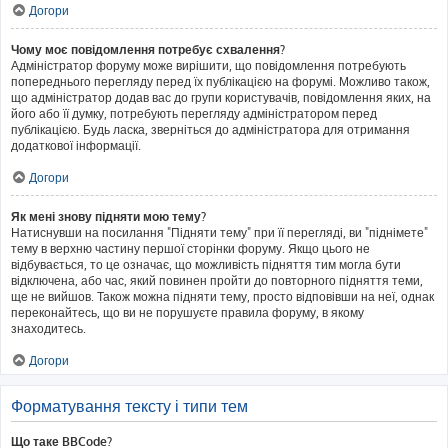
Догори
Чому моє повідомлення потребує схвалення?
Адміністратор форуму може вирішити, що повідомлення потребують
попереднього перегляду перед їх публікацією на форумі. Можливо також,
що адміністратор додав вас до групи користувачів, повідомлення яких, на
його або її думку, потребують перегляду адміністратором перед
публікацією. Будь ласка, зверніться до адміністратора для отримання
додаткової інформації.
Догори
Як мені знову підняти мою тему?
Натиснувши на посилання "Підняти тему" при її перегляді, ви "піднімете"
тему в верхню частину першої сторінки форуму. Якщо цього не
відбувається, то це означає, що можливість підняття тим могла бути
відключена, або час, який повинен пройти до повторного підняття теми,
ще не вийшов. Також можна підняти тему, просто відповівши на неї, однак
переконайтесь, що ви не порушуєте правила форуму, в якому
знаходитесь.
Догори
Форматування тексту і типи тем
Що таке BBCode?