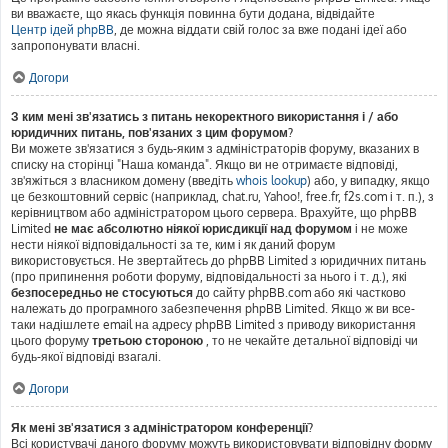
ви вважаєте, що якась функція повинна бути додана, відвідайте
Центр ідей phpBB
, де можна віддати свій голос за вже подані ідеї або
запропонувати власні.
Догори
З ким мені зв'язатись з питань некоректного використання і / або
юридичних питань, пов'язаних з цим форумом?
Ви можете зв'язатися з будь-яким з адміністраторів форуму, вказаних в
списку на сторінці "Наша команда". Якщо ви не отримаєте відповіді,
зв'яжіться з власником домену (введіть
whois lookup
) або, у випадку, якщо
це безкоштовний сервіс (наприклад, chat.ru, Yahoo!, free.fr, f2s.com і т. п.), з
керівництвом або адміністратором цього сервера. Врахуйте, що phpBB
Limited
не має абсолютно ніякої юрисдикції над форумом
і не може
нести ніякої відповідальності за те, ким і як даний форум
використовується. Не звертайтесь до phpBB Limited з юридичних питань
(про припинення роботи форуму, відповідальності за нього і т. д.), які
безпосередньо не стосуються
до сайту phpBB.com або які частково
належать до програмного забезпечення phpBB Limited. Якщо ж ви все-
таки надішлете email на адресу phpBB Limited з приводу використання
цього форуму
третьою стороною
, то не чекайте детальної відповіді чи
будь-якої відповіді взагалі.
Догори
Як мені зв'язатися з адміністратором конференції?
Всі користувачі даного форуму можуть використовувати відповідну форму