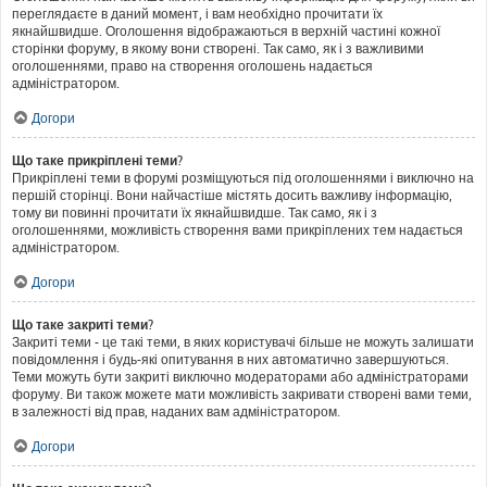
переглядаєте в даний момент, і вам необхідно прочитати їх
якнайшвидше. Оголошення відображаються в верхній частині кожної
сторінки форуму, в якому вони створені. Так само, як і з важливими
оголошеннями, право на створення оголошень надається
адміністратором.
Догори
Що таке прикріплені теми?
Прикріплені теми в форумі розміщуються під оголошеннями і виключно на
першій сторінці. Вони найчастіше містять досить важливу інформацію,
тому ви повинні прочитати їх якнайшвидше. Так само, як і з
оголошеннями, можливість створення вами прикріплених тем надається
адміністратором.
Догори
Що таке закриті теми?
Закриті теми - це такі теми, в яких користувачі більше не можуть залишати
повідомлення і будь-які опитування в них автоматично завершуються.
Теми можуть бути закриті виключно модераторами або адміністраторами
форуму. Ви також можете мати можливість закривати створені вами теми,
в залежності від прав, наданих вам адміністратором.
Догори