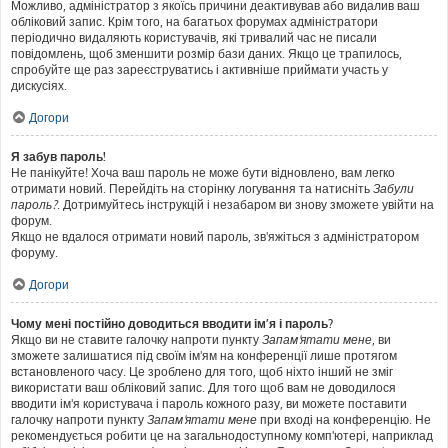
Можливо, адміністратор з якоїсь причини деактивував або видалив ваш
обліковий запис. Крім того, на багатьох форумах адміністратори
періодично видаляють користувачів, які тривалий час не писали
повідомлень, щоб зменшити розмір бази даних. Якщо це трапилось,
спробуйте ще раз зареєструватись і активніше приймати участь у
дискусіях.
Догори
Я забув пароль!
Не панікуйте! Хоча ваш пароль не може бути відновлено, вам легко
отримати новий. Перейдіть на сторінку логування та натисніть
Забули
пароль?
. Дотримуйтесь інструкцій і незабаром ви знову зможете увійти на
форум.
Якщо не вдалося отримати новий пароль, зв'яжіться з адміністратором
форуму.
Догори
Чому мені постійно доводиться вводити ім’я і пароль?
Якщо ви не ставите галочку напроти пункту
Запам'ятати мене
, ви
зможете залишатися під своїм ім'ям на конференції лише протягом
встановленого часу. Це зроблено для того, щоб ніхто інший не зміг
використати ваш обліковий запис. Для того щоб вам не доводилося
вводити ім'я користувача і пароль кожного разу, ви можете поставити
галочку напроти пункту
Запам'ятати мене
при вході на конференцію. Не
рекомендується робити це на загальнодоступному комп'ютері, наприклад