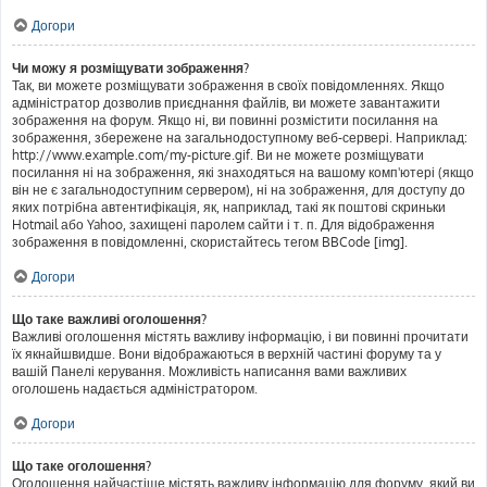
Догори
Чи можу я розміщувати зображення?
Так, ви можете розміщувати зображення в своїх повідомленнях. Якщо
адміністратор дозволив приєднання файлів, ви можете завантажити
зображення на форум. Якщо ні, ви повинні розмістити посилання на
зображення, збережене на загальнодоступному веб-сервері. Наприклад:
http://www.example.com/my-picture.gif. Ви не можете розміщувати
посилання ні на зображення, які знаходяться на вашому комп'ютері (якщо
він не є загальнодоступним сервером), ні на зображення, для доступу до
яких потрібна автентифікація, як, наприклад, такі як поштові скриньки
Hotmail або Yahoo, захищені паролем сайти і т. п. Для відображення
зображення в повідомленні, скористайтесь тегом BBCode [img].
Догори
Що таке важливі оголошення?
Важливі оголошення містять важливу інформацію, і ви повинні прочитати
їх якнайшвидше. Вони відображаються в верхній частині форуму та у
вашій Панелі керування. Можливість написання вами важливих
оголошень надається адміністратором.
Догори
Що таке оголошення?
Оголошення найчастіше містять важливу інформацію для форуму, який ви