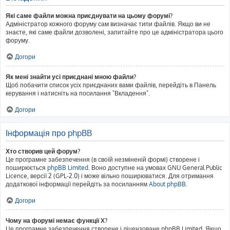
Які саме файли можна приєднувати на цьому форумі?
Адміністратор кожного форуму сам визначає типи файлів. Якщо ви не
знаєте, які саме файли дозволені, запитайте про це адміністратора цього
форуму.
Догори
Як мені знайти усі приєднані мною файли?
Щоб побачити список усіх приєднаних вами файлів, перейдіть в Панель
керування і натисніть на посилання "Вкладення".
Догори
Інформація про phpBB
Хто створив цей форум?
Це програмне забезпечення (в своїй незміненій формі) створене і
поширюється
phpBB Limited
. Воно доступне на умовах GNU General Public
Licence, версії 2 (GPL-2.0) і може вільно поширюватися. Для отримання
додаткової інформації перейдіть за посиланням
About phpBB
.
Догори
Чому на форумі немає функції X?
Це програмне забезпечення створене і ліцензоване phpBB Limited. Якщо