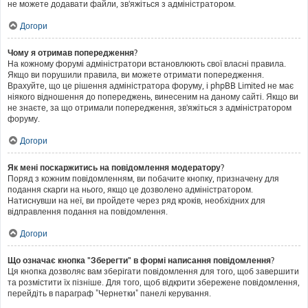
не можете додавати файли, зв'яжіться з адміністратором.
Догори
Чому я отримав попередження?
На кожному форумі адміністратори встановлюють свої власні правила.
Якщо ви порушили правила, ви можете отримати попередження.
Врахуйте, що це рішення адміністратора форуму, і phpBB Limited не має
ніякого відношення до попереджень, винесеним на даному сайті. Якщо ви
не знаєте, за що отримали попередження, зв'яжіться з адміністратором
форуму.
Догори
Як мені поскаржитись на повідомлення модератору?
Поряд з кожним повідомленням, ви побачите кнопку, призначену для
подання скарги на нього, якщо це дозволено адміністратором.
Натиснувши на неї, ви пройдете через ряд кроків, необхідних для
відправлення подання на повідомлення.
Догори
Що означає кнопка "Зберегти" в формі написання повідомлення?
Ця кнопка дозволяє вам зберігати повідомлення для того, щоб завершити
та розмістити їх пізніше. Для того, щоб відкрити збережене повідомлення,
перейдіть в параграф "Чернетки" панелі керування.