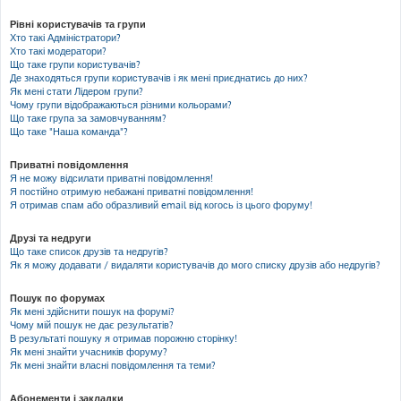
Рівні користувачів та групи
Хто такі Адміністратори?
Хто такі модератори?
Що таке групи користувачів?
Де знаходяться групи користувачів і як мені приєднатись до них?
Як мені стати Лідером групи?
Чому групи відображаються різними кольорами?
Що таке група за замовчуванням?
Що таке "Наша команда"?
Приватні повідомлення
Я не можу відсилати приватні повідомлення!
Я постійно отримую небажані приватні повідомлення!
Я отримав спам або образливий email від когось із цього форуму!
Друзі та недруги
Що таке список друзів та недругів?
Як я можу додавати / видаляти користувачів до мого списку друзів або недругів?
Пошук по форумах
Як мені здійснити пошук на форумі?
Чому мій пошук не дає результатів?
В результаті пошуку я отримав порожню сторінку!
Як мені знайти учасників форуму?
Як мені знайти власні повідомлення та теми?
Абонементи і закладки