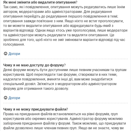
Як мені змінити або видалити опитування?
Так само, як і повідомлення, опитування можуть редагуватись лише їхнім
автором, модераторами або адміністраторами. Для редагування
опитування перейдіть до редагування першого повідомлення в темі;
опитування завжди пов'язане з ним. Якщо ніхто не встиг проголосувати,
то ви можете видалити опитування або відредагувати будь-який з
варіантів відповіді. Однак якщо хтось уже проголосував, лише модератори
та адміністратори можуть редагувати та видаляти опитування. Це
зроблено для того, щоб ніхто не зміг змінювати варіанти відповіді під час
голосування.
Догори
Чому я не маю доступу до форуму?
Деякі форуми можуть бути доступними лише певним учасникам та групам
користувачів. Щоб переглядати такі форуми, створювати в них теми,
надсилати повідомлення, вчиняти інші дії, вам може знадобитися
спеціальний дозвіл. Зв'яжіться з модератором або адміністратором
форуму для отримання такого дозволу.
Догори
Чому я не можу приєднувати файли?
Права на приєднання файлів встановлюються на рівні форумів, груп
користувачів або окремих користувачів. Адміністратор форуму можливо
заборонив приєднання файлів у форумі. Також можливо, що приєднувати
файли дозволено лише членам певних груп. Якщо ви не знаєте, чому ви