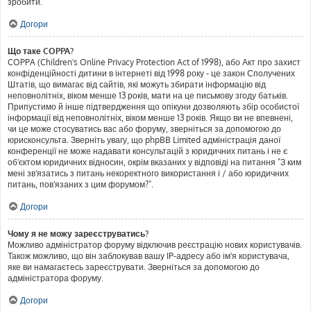
зробити.
Догори
Що таке COPPA?
COPPA (Children's Online Privacy Protection Act of 1998), або Акт про захист
конфіденційності дитини в інтернеті від 1998 року - це закон Сполучених
Штатів, що вимагає від сайтів, які можуть збирати інформацію від
неповнолітніх, віком менше 13 років, мати на це письмову згоду батьків.
Припустимо й інше підтвердження що опікуни дозволяють збір особистої
інформації від неповнолітніх, віком менше 13 років. Якщо ви не впевнені,
чи це може стосуватись вас або форуму, зверніться за допомогою до
юрисконсульта. Зверніть увагу, що phpBB Limited адміністрація даної
конференції не може надавати консультацій з юридичних питань і не є
об'єктом юридичних відносин, окрім вказаних у відповіді на питання "З ким
мені зв'язатись з питань некоректного використання і / або юридичних
питань, пов'язаних з цим форумом?".
Догори
Чому я не можу зареєструватись?
Можливо адміністратор форуму відключив реєстрацію нових користувачів.
Також можливо, що він заблокував вашу IP-адресу або ім'я користувача,
яке ви намагаєтесь зареєструвати. Зверніться за допомогою до
адміністратора форуму.
Догори