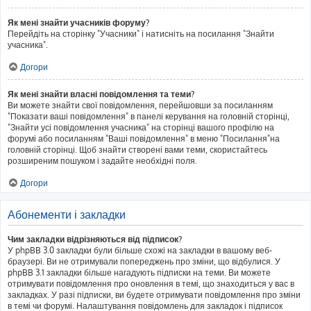
Як мені знайти учасників форуму?
Перейдіть на сторінку "Учасники" і натисніть на посилання "Знайти
учасника".
Догори
Як мені знайти власні повідомлення та теми?
Ви можете знайти свої повідомлення, перейшовши за посиланням
"Показати ваші повідомлення" в панелі керування на головній сторінці,
"Знайти усі повідомлення учасника" на сторінці вашого профілю на
форумі або посиланням "Ваші повідомлення" в меню "Посилання"на
головній сторінці. Щоб знайти створені вами теми, скористайтесь
розширеним пошуком і задайте необхідні поля.
Догори
Абонементи і закладки
Чим закладки відрізняються від підписок?
У phpBB 3.0 закладки були більше схожі на закладки в вашому веб-
браузері. Ви не отримували попереджень про зміни, що відбулися. У
phpBB 3.1 закладки більше нагадують підписки на теми. Ви можете
отримувати повідомлення про оновлення в темі, що знаходиться у вас в
закладках. У разі підписки, ви будете отримувати повідомлення про зміни
в темі чи форумі. Налаштування повідомлень для закладок і підписок