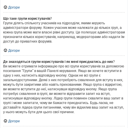
Догори
Що таке групи користувачів?
Групи ділять спільноту учасників на підрозділи, якими керують
адміністратори форуму. Кожен учасник може належати до кількох груп, а
кожна група може мати власні рівні доступу. Це полегшує адміністраторам
призначити кількох користувачів, наприклад, модераторами або надати їм
доступ до приватних форумів.
Догори
Де знаходяться групи користувачів і як мені приєднатись до них?
Ви можете отримати інформацію про всі групи користувачів за допомогою
посилання "Групи" в вашій Панелі керування. Якщо ви хочете вступити в
одну з них, натисніть відповідну кнопку. Однак не всі групи є
загальнодоступними. Деякі з них потребують схвалення для вступу в них,
можуть бути закритими або навіть прихованими. Якщо група є відкритою,
ви можете вступити до неї, натиснувши відповідну кнопку. Якщо група
потребує схвалення в групі, ви можете відправити запит на вступ,
натиснувши відповідну кнопку. Лідер групи повинен схвалити ваш запит в
групі і може запитати, чому ви бажаєте приєднатись. Будь ласка, не
діставайте лідера групи питаннями, чому він відхилив ваш запит на вступ,
у нього можуть бути для цього свої причини.
Догори