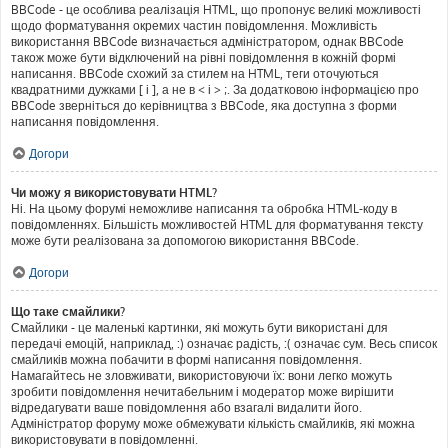
BBCode - це особлива реалізація HTML, що пропонує великі можливості
щодо форматування окремих частин повідомлення. Можливість
використання BBCode визначається адміністратором, однак BBCode
також може бути відключений на рівні повідомлення в кожній формі
написання. BBCode схожий за стилем на HTML, теги оточуються
квадратними дужками [ і ], а не в < і > ;. За додатковою інформацією про
BBCode зверніться до керівництва з BBCode, яка доступна з форми
написання повідомлення.
Догори
Чи можу я використовувати HTML?
Ні. На цьому форумі неможливе написання та обробка HTML-коду в
повідомленнях. Більшість можливостей HTML для форматування тексту
може бути реалізована за допомогою використання BBCode.
Догори
Що таке смайлики?
Смайлики - це маленькі картинки, які можуть бути використані для
передачі емоцій, наприклад, :) означає радість, :( означає сум. Весь список
смайликів можна побачити в формі написання повідомлення.
Намагайтесь не зловживати, використовуючи їх: вони легко можуть
зробити повідомлення нечитабельним і модератор може вирішити
відредагувати ваше повідомлення або взагалі видалити його.
Адміністратор форуму може обмежувати кількість смайликів, які можна
використовувати в повідомленні.