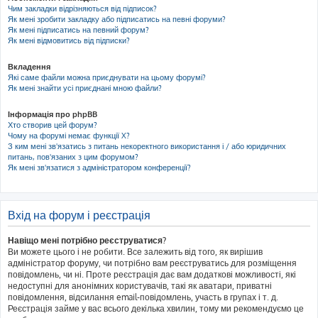
Чим закладки відрізняються від підписок?
Як мені зробити закладку або підписатись на певні форуми?
Як мені підписатись на певний форум?
Як мені відмовитись від підписки?
Вкладення
Які саме файли можна приєднувати на цьому форумі?
Як мені знайти усі приєднані мною файли?
Інформація про phpBB
Хто створив цей форум?
Чому на форумі немає функції X?
З ким мені зв'язатись з питань некоректного використання і / або юридичних
питань, пов'язаних з цим форумом?
Як мені зв'язатися з адміністратором конференції?
Вхід на форум і реєстрація
Навіщо мені потрібно реєструватися?
Ви можете цього і не робити. Все залежить від того, як вирішив
адміністратор форуму, чи потрібно вам реєструватись для розміщення
повідомлень, чи ні. Проте реєстрація дає вам додаткові можливості, які
недоступні для анонімних користувачів, такі як аватари, приватні
повідомлення, відсилання email-повідомлень, участь в групах і т. д.
Реєстрація займе у вас всього декілька хвилин, тому ми рекомендуємо це