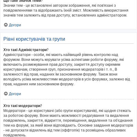
Що таке значок теми?
Значки тем - це встановлені автором зображення, які пов'язані з
повідомленнями та відображають їхній зміст. Можливість використання
значків тем залежить від прав доступу, встановлених адміністратором.
Догори
Рівні користувачів та групи
Хто такі Адміністратори?
Адміністратори - особи, які мають найвищий рівень контролю над
форумом. Вони можуть керувати усіма аспектами роботи форуму, які
включають розмежування прав доступу, закриття доступу окремим
користувачам, створення груп, призначення модераторів і т. п., В
залежності від прав, наданих їм засновником форуму. Також вони
володіють усіма можливостями модераторів в усіх форумах, залежно від
прав, наданих ним засновником форуму.
Догори
Хто такі модератори?
Модератори - це користувачі (або групи користувачів), які щодня стежать
за роботою форуму. Вони мають можливості редагування та видалення
повідомлень, закриття, відкриття, переміщення, видалення та об'єднання
тем на форумі, за який вони відповідають. Основне завдання модераторів
- не допускати відхилень від тем (оффтопік) та розміщень образливих
повідомлень.