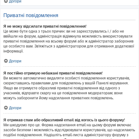
Догори
Приватні повідомлення
Я не можу відсилати приватні повідомлення!
Це може бути одна з трьох причин: ви не зареєструвались і / або не
ввійшли на форум, адміністрація відімкнула можливість використовувати
приватні повідомлення на всьому форумі або ж адміністратор заборонив
це особисто вам. Зв'яжіться з адміністратором для отримання додаткової
інформації.
Догори
Я постійно отримую небажані приватні повідомлення!
Ви можете автоматично видаляти особисті повідомлення користувачів,
скориставшись правилами для повідомлень у вашій Панелі керування.
Якщо ви отримуєте образливі приватні повідомлення від одного з
учасників, відправте скаргу на це повідомлення модераторам; вони
можуть заборонити йому надсилання приватних повідомлень.
Догори
Я отримав спам або образливий email від когось із цього форуму!
Ми шкодуємо про це. Форма надсилання email на цьому форумі включає
засоби безпеки і можливість відслідковувати користувачів, що надсилають
подібні повідомлення. Надішліть email-листа адміністратору форуму з