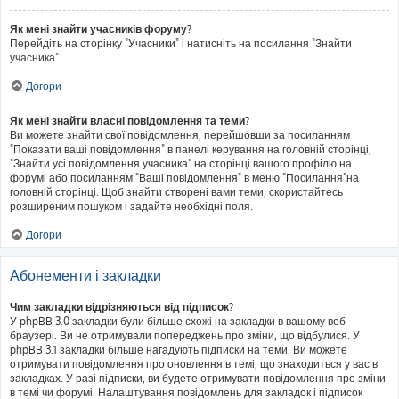
Як мені знайти учасників форуму?
Перейдіть на сторінку "Учасники" і натисніть на посилання "Знайти
учасника".
Догори
Як мені знайти власні повідомлення та теми?
Ви можете знайти свої повідомлення, перейшовши за посиланням
"Показати ваші повідомлення" в панелі керування на головній сторінці,
"Знайти усі повідомлення учасника" на сторінці вашого профілю на
форумі або посиланням "Ваші повідомлення" в меню "Посилання"на
головній сторінці. Щоб знайти створені вами теми, скористайтесь
розширеним пошуком і задайте необхідні поля.
Догори
Абонементи і закладки
Чим закладки відрізняються від підписок?
У phpBB 3.0 закладки були більше схожі на закладки в вашому веб-
браузері. Ви не отримували попереджень про зміни, що відбулися. У
phpBB 3.1 закладки більше нагадують підписки на теми. Ви можете
отримувати повідомлення про оновлення в темі, що знаходиться у вас в
закладках. У разі підписки, ви будете отримувати повідомлення про зміни
в темі чи форумі. Налаштування повідомлень для закладок і підписок