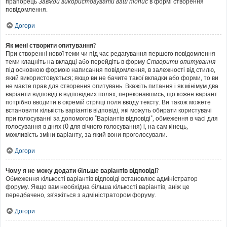
прапорець
Завжди використовувати ваш підпис
в формі створення
повідомлення.
Догори
Як мені створити опитування?
При створенні нової теми чи під час редагування першого повідомлення
теми клацніть на вкладці або перейдіть в форму
Створити опитування
під основною формою написання повідомлення, в залежності від стилю,
який використовується; якщо ви не бачите такої вкладки або форми, то ви
не маєте прав для створення опитувань. Вкажіть питання і як мінімум два
варіанти відповіді в відповідних полях, переконавшись, що кожен варіант
потрібно вводити в окремій стрічці поля вводу тексту. Ви також можете
встановити кількість варіантів відповіді, які можуть обирати користувачі
при голосуванні за допомогою "Варіантів відповіді", обмеження в часі для
голосування в днях (0 для вічного голосування) і, на сам кінець,
можливість зміни варіанту, за який вони проголосували.
Догори
Чому я не можу додати більше варіантів відповіді?
Обмеження кількості варіантів відповіді встановлює адміністратор
форуму. Якщо вам необхідна більша кількості варіантів, аніж це
передбачено, зв'яжіться з адміністратором форуму.
Догори