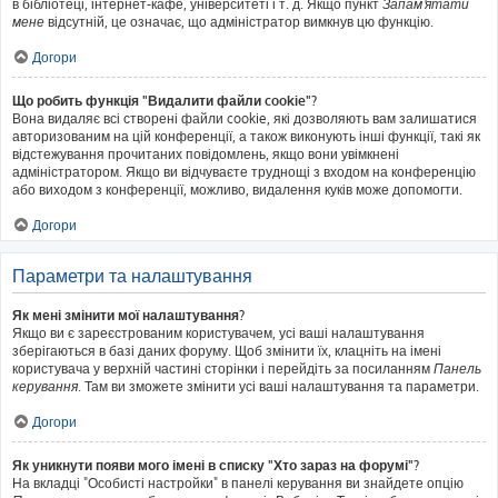
в бібліотеці, інтернет-кафе, університеті і т. д. Якщо пункт
Запам'ятати
мене
відсутній, це означає, що адміністратор вимкнув цю функцію.
Догори
Що робить функція "Видалити файли cookie"?
Вона видаляє всі створені файли cookie, які дозволяють вам залишатися
авторизованим на цій конференції, а також виконують інші функції, такі як
відстежування прочитаних повідомлень, якщо вони увімкнені
адміністратором. Якщо ви відчуваєте труднощі з входом на конференцію
або виходом з конференції, можливо, видалення куків може допомогти.
Догори
Параметри та налаштування
Як мені змінити мої налаштування?
Якщо ви є зареєстрованим користувачем, усі ваші налаштування
зберігаються в базі даних форуму. Щоб змінити їх, клацніть на імені
користувача у верхній частині сторінки і перейдіть за посиланням
Панель
керування
. Там ви зможете змінити усі ваші налаштування та параметри.
Догори
Як уникнути появи мого імені в списку "Хто зараз на форумі"?
На вкладці "Особисті настройки" в панелі керування ви знайдете опцію