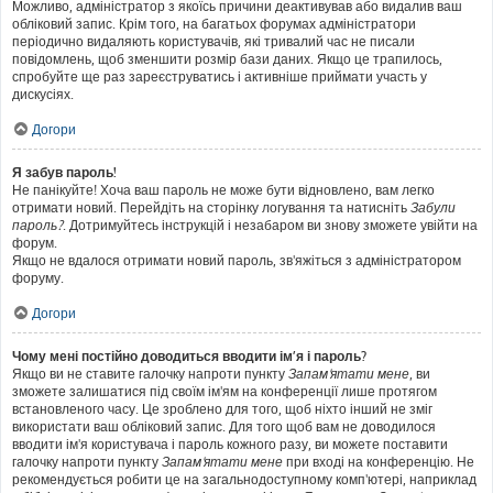
Можливо, адміністратор з якоїсь причини деактивував або видалив ваш
обліковий запис. Крім того, на багатьох форумах адміністратори
періодично видаляють користувачів, які тривалий час не писали
повідомлень, щоб зменшити розмір бази даних. Якщо це трапилось,
спробуйте ще раз зареєструватись і активніше приймати участь у
дискусіях.
Догори
Я забув пароль!
Не панікуйте! Хоча ваш пароль не може бути відновлено, вам легко
отримати новий. Перейдіть на сторінку логування та натисніть
Забули
пароль?
. Дотримуйтесь інструкцій і незабаром ви знову зможете увійти на
форум.
Якщо не вдалося отримати новий пароль, зв'яжіться з адміністратором
форуму.
Догори
Чому мені постійно доводиться вводити ім’я і пароль?
Якщо ви не ставите галочку напроти пункту
Запам'ятати мене
, ви
зможете залишатися під своїм ім'ям на конференції лише протягом
встановленого часу. Це зроблено для того, щоб ніхто інший не зміг
використати ваш обліковий запис. Для того щоб вам не доводилося
вводити ім'я користувача і пароль кожного разу, ви можете поставити
галочку напроти пункту
Запам'ятати мене
при вході на конференцію. Не
рекомендується робити це на загальнодоступному комп'ютері, наприклад