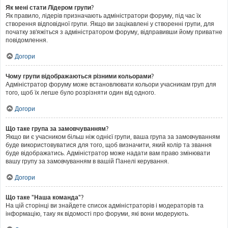
Як мені стати Лідером групи?
Як правило, лідерів призначають адміністратори форуму, під час їх
створення відповідної групи. Якщо ви зацікавлені у створенні групи, для
початку зв'яжіться з адміністратором форуму, відправивши йому приватне
повідомлення.
Догори
Чому групи відображаються різними кольорами?
Адміністратор форуму може встановлювати кольори учасникам груп для
того, щоб їх легше було розрізняти один від одного.
Догори
Що таке група за замовчуванням?
Якщо ви є учасником більш ніж однієї групи, ваша група за замовчуванням
буде використовуватися для того, щоб визначити, який колір та звання
буде відображатись. Адміністратор може надати вам право змінювати
вашу групу за замовчуванням в вашій Панелі керування.
Догори
Що таке "Наша команда"?
На цій сторінці ви знайдете список адміністраторів і модераторів та
інформацію, таку як відомості про форуми, які вони модерують.