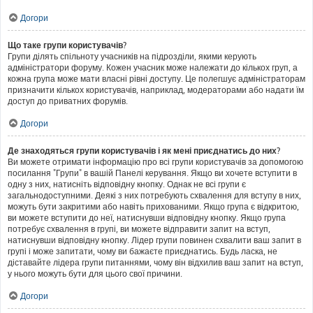
Догори
Що таке групи користувачів?
Групи ділять спільноту учасників на підрозділи, якими керують
адміністратори форуму. Кожен учасник може належати до кількох груп, а
кожна група може мати власні рівні доступу. Це полегшує адміністраторам
призначити кількох користувачів, наприклад, модераторами або надати їм
доступ до приватних форумів.
Догори
Де знаходяться групи користувачів і як мені приєднатись до них?
Ви можете отримати інформацію про всі групи користувачів за допомогою
посилання "Групи" в вашій Панелі керування. Якщо ви хочете вступити в
одну з них, натисніть відповідну кнопку. Однак не всі групи є
загальнодоступними. Деякі з них потребують схвалення для вступу в них,
можуть бути закритими або навіть прихованими. Якщо група є відкритою,
ви можете вступити до неї, натиснувши відповідну кнопку. Якщо група
потребує схвалення в групі, ви можете відправити запит на вступ,
натиснувши відповідну кнопку. Лідер групи повинен схвалити ваш запит в
групі і може запитати, чому ви бажаєте приєднатись. Будь ласка, не
діставайте лідера групи питаннями, чому він відхилив ваш запит на вступ,
у нього можуть бути для цього свої причини.
Догори