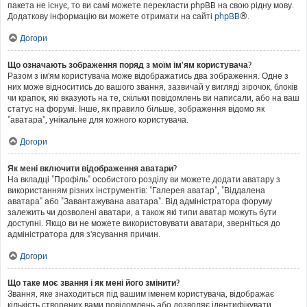
пакета не існує, то ви самі можете перекласти phpBB на свою рідну мову.
Додаткову інформацію ви можете отримати на сайті
phpBB
®.
Догори
Що означають зображення поряд з моїм ім'ям користувача?
Разом з ім'ям користувача може відображатись два зображення. Одне з
них може відноситись до вашого звання, зазвичай у вигляді зірочок, блоків
чи крапок, які вказують на те, скільки повідомлень ви написали, або на ваш
статус на форумі. Інше, як правило більше, зображення відомо як
"аватара", унікальне для кожного користувача.
Догори
Як мені включити відображення аватари?
На вкладці "Профіль" особистого розділу ви можете додати аватару з
використанням різних інструментів: "Галерея аватар", "Віддалена
аватара" або "Завантажувана аватара". Від адміністратора форуму
залежить чи дозволені аватари, а також які типи аватар можуть бути
доступні. Якщо ви не можете використовувати аватари, зверніться до
адміністратора для з'ясування причин.
Догори
Що таке моє звання і як мені його змінити?
Звання, яке знаходиться під вашим іменем користувача, відображає
кількість створених вами повідомлень або дозволяє ідентифікувати