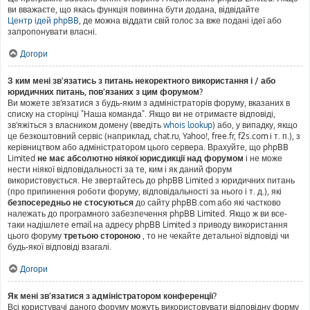
ви вважаєте, що якась функція повинна бути додана, відвідайте
Центр ідей phpBB
, де можна віддати свій голос за вже подані ідеї або
запропонувати власні.
Догори
З ким мені зв'язатись з питань некоректного використання і / або
юридичних питань, пов'язаних з цим форумом?
Ви можете зв'язатися з будь-яким з адміністраторів форуму, вказаних в
списку на сторінці "Наша команда". Якщо ви не отримаєте відповіді,
зв'яжіться з власником домену (введіть
whois lookup
) або, у випадку, якщо
це безкоштовний сервіс (наприклад, chat.ru, Yahoo!, free.fr, f2s.com і т. п.), з
керівництвом або адміністратором цього сервера. Врахуйте, що phpBB
Limited
не має абсолютно ніякої юрисдикції над форумом
і не може
нести ніякої відповідальності за те, ким і як даний форум
використовується. Не звертайтесь до phpBB Limited з юридичних питань
(про припинення роботи форуму, відповідальності за нього і т. д.), які
безпосередньо не стосуються
до сайту phpBB.com або які частково
належать до програмного забезпечення phpBB Limited. Якщо ж ви все-
таки надішлете email на адресу phpBB Limited з приводу використання
цього форуму
третьою стороною
, то не чекайте детальної відповіді чи
будь-якої відповіді взагалі.
Догори
Як мені зв'язатися з адміністратором конференції?
Всі користувачі даного форуму можуть використовувати відповідну форму