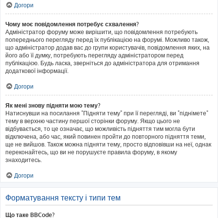
Догори
Чому моє повідомлення потребує схвалення?
Адміністратор форуму може вирішити, що повідомлення потребують
попереднього перегляду перед їх публікацією на форумі. Можливо також,
що адміністратор додав вас до групи користувачів, повідомлення яких, на
його або її думку, потребують перегляду адміністратором перед
публікацією. Будь ласка, зверніться до адміністратора для отримання
додаткової інформації.
Догори
Як мені знову підняти мою тему?
Натиснувши на посилання "Підняти тему" при її перегляді, ви "піднімете"
тему в верхню частину першої сторінки форуму. Якщо цього не
відбувається, то це означає, що можливість підняття тим могла бути
відключена, або час, який повинен пройти до повторного підняття теми,
ще не вийшов. Також можна підняти тему, просто відповівши на неї, однак
переконайтесь, що ви не порушуєте правила форуму, в якому
знаходитесь.
Догори
Форматування тексту і типи тем
Що таке BBCode?