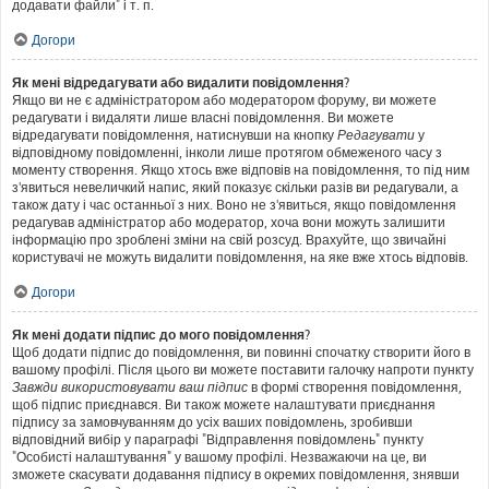
додавати файли" і т. п.
Догори
Як мені відредагувати або видалити повідомлення?
Якщо ви не є адміністратором або модератором форуму, ви можете
редагувати і видаляти лише власні повідомлення. Ви можете
відредагувати повідомлення, натиснувши на кнопку
Редагувати
у
відповідному повідомленні, інколи лише протягом обмеженого часу з
моменту створення. Якщо хтось вже відповів на повідомлення, то під ним
з'явиться невеличкий напис, який показує скільки разів ви редагували, а
також дату і час останньої з них. Воно не з'явиться, якщо повідомлення
редагував адміністратор або модератор, хоча вони можуть залишити
інформацію про зроблені зміни на свій розсуд. Врахуйте, що звичайні
користувачі не можуть видалити повідомлення, на яке вже хтось відповів.
Догори
Як мені додати підпис до мого повідомлення?
Щоб додати підпис до повідомлення, ви повинні спочатку створити його в
вашому профілі. Після цього ви можете поставити галочку напроти пункту
Завжди використовувати ваш підпис
в формі створення повідомлення,
щоб підпис приєднався. Ви також можете налаштувати приєднання
підпису за замовчуванням до усіх ваших повідомлень, зробивши
відповідний вибір у параграфі "Відправлення повідомлень" пункту
"Особисті налаштування" у вашому профілі. Незважаючи на це, ви
зможете скасувати додавання підпису в окремих повідомлення, знявши