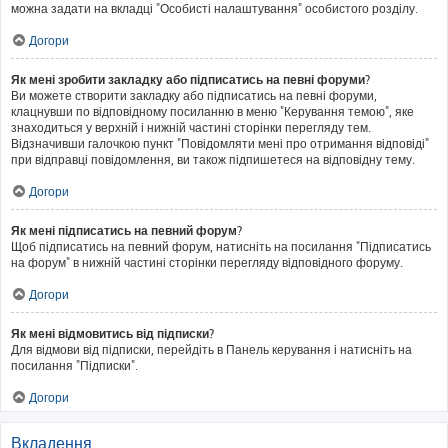
можна задати на вкладці "Особисті налаштування" особистого розділу.
Догори
Як мені зробити закладку або підписатись на певні форуми?
Ви можете створити закладку або підписатись на певні форуми,
клацнувши по відповідному посиланню в меню "Керування темою", яке
знаходиться у верхній і нижній частині сторінки перегляду тем.
Відзначивши галочкою пункт "Повідомляти мені про отримання відповіді"
при відправці повідомлення, ви також підпишетеся на відповідну тему.
Догори
Як мені підписатись на певний форум?
Щоб підписатись на певний форум, натисніть на посилання "Підписатись
на форум" в нижній частині сторінки перегляду відповідного форуму.
Догори
Як мені відмовитись від підписки?
Для відмови від підписки, перейдіть в Панель керування і натисніть на
посилання "Підписки".
Догори
Вкладення