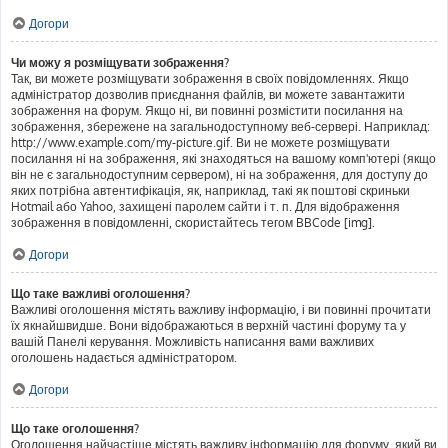
Догори
Чи можу я розміщувати зображення?
Так, ви можете розміщувати зображення в своїх повідомленнях. Якщо
адміністратор дозволив приєднання файлів, ви можете завантажити
зображення на форум. Якщо ні, ви повинні розмістити посилання на
зображення, збережене на загальнодоступному веб-сервері. Наприклад:
http://www.example.com/my-picture.gif. Ви не можете розміщувати
посилання ні на зображення, які знаходяться на вашому комп'ютері (якщо
він не є загальнодоступним сервером), ні на зображення, для доступу до
яких потрібна автентифікація, як, наприклад, такі як поштові скриньки
Hotmail або Yahoo, захищені паролем сайти і т. п. Для відображення
зображення в повідомленні, скористайтесь тегом BBCode [img].
Догори
Що таке важливі оголошення?
Важливі оголошення містять важливу інформацію, і ви повинні прочитати
їх якнайшвидше. Вони відображаються в верхній частині форуму та у
вашій Панелі керування. Можливість написання вами важливих
оголошень надається адміністратором.
Догори
Що таке оголошення?
Оголошення найчастіше містять важливу інформацію для форуму, який ви