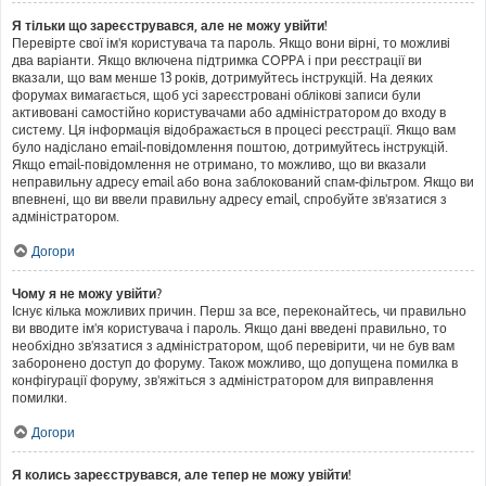
Я тільки що зареєструвався, але не можу увійти!
Перевірте свої ім'я користувача та пароль. Якщо вони вірні, то можливі
два варіанти. Якщо включена підтримка COPPA і при реєстрації ви
вказали, що вам менше 13 років, дотримуйтесь інструкцій. На деяких
форумах вимагається, щоб усі зареєстровані облікові записи були
активовані самостійно користувачами або адміністратором до входу в
систему. Ця інформація відображається в процесі реєстрації. Якщо вам
було надіслано email-повідомлення поштою, дотримуйтесь інструкцій.
Якщо email-повідомлення не отримано, то можливо, що ви вказали
неправильну адресу email або вона заблокований спам-фільтром. Якщо ви
впевнені, що ви ввели правильну адресу email, спробуйте зв'язатися з
адміністратором.
Догори
Чому я не можу увійти?
Існує кілька можливих причин. Перш за все, переконайтесь, чи правильно
ви вводите ім'я користувача і пароль. Якщо дані введені правильно, то
необхідно зв'язатися з адміністратором, щоб перевірити, чи не був вам
заборонено доступ до форуму. Також можливо, що допущена помилка в
конфігурації форуму, зв'яжіться з адміністратором для виправлення
помилки.
Догори
Я колись зареєструвався, але тепер не можу увійти!