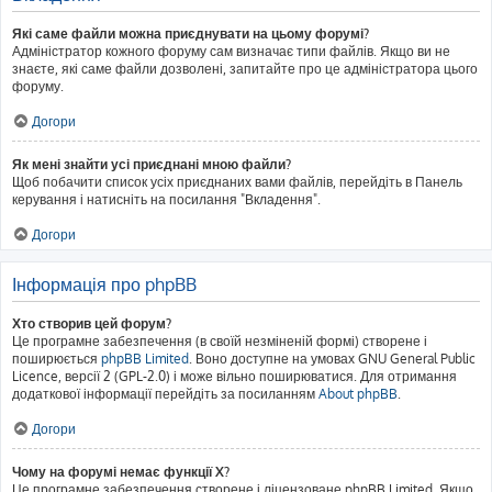
Які саме файли можна приєднувати на цьому форумі?
Адміністратор кожного форуму сам визначає типи файлів. Якщо ви не
знаєте, які саме файли дозволені, запитайте про це адміністратора цього
форуму.
Догори
Як мені знайти усі приєднані мною файли?
Щоб побачити список усіх приєднаних вами файлів, перейдіть в Панель
керування і натисніть на посилання "Вкладення".
Догори
Інформація про phpBB
Хто створив цей форум?
Це програмне забезпечення (в своїй незміненій формі) створене і
поширюється
phpBB Limited
. Воно доступне на умовах GNU General Public
Licence, версії 2 (GPL-2.0) і може вільно поширюватися. Для отримання
додаткової інформації перейдіть за посиланням
About phpBB
.
Догори
Чому на форумі немає функції X?
Це програмне забезпечення створене і ліцензоване phpBB Limited. Якщо