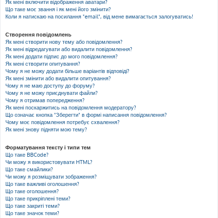
Як мені включити відображення аватари?
Що таке моє звання і як мені його змінити?
Коли я натискаю на посилання "email", від мене вимагається залогуватись!
Створення повідомлень
Як мені створити нову тему або повідомлення?
Як мені відредагувати або видалити повідомлення?
Як мені додати підпис до мого повідомлення?
Як мені створити опитування?
Чому я не можу додати більше варіантів відповіді?
Як мені змінити або видалити опитування?
Чому я не маю доступу до форуму?
Чому я не можу приєднувати файли?
Чому я отримав попередження?
Як мені поскаржитись на повідомлення модератору?
Що означає кнопка "Зберегти" в формі написання повідомлення?
Чому моє повідомлення потребує схвалення?
Як мені знову підняти мою тему?
Форматування тексту і типи тем
Що таке BBCode?
Чи можу я використовувати HTML?
Що таке смайлики?
Чи можу я розміщувати зображення?
Що таке важливі оголошення?
Що таке оголошення?
Що таке прикріплені теми?
Що таке закриті теми?
Що таке значок теми?