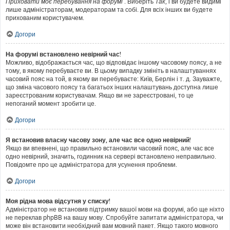
Приховати моє перебування на форумі
. Виберіть
Так
, і ви будете видимі
лише адміністраторам, модераторам та собі. Для всіх інших ви будете
прихованим користувачем.
Догори
На форумі встановлено невірний час!
Можливо, відображається час, що відповідає іншому часовому поясу, а не
тому, в якому перебуваєте ви. В цьому випадку змініть в налаштуваннях
часовий пояс на той, в якому ви перебуваєте: Київ, Берлін і т. д. Зауважте,
що зміна часового поясу та багатьох інших налаштувань доступна лише
зареєстрованим користувачам. Якщо ви не зареєстровані, то це
непоганий момент зробити це.
Догори
Я встановив власну часову зону, але час все одно невірний!
Якщо ви впевнені, що правильно встановили часовий пояс, але час все
одно невірний, значить, годинник на сервері встановлено неправильно.
Повідомте про це адміністратора для усунення проблеми.
Догори
Моя рідна мова відсутня у списку!
Адміністратор не встановив підтримку вашої мови на форумі, або ще ніхто
не переклав phpBB на вашу мову. Спробуйте запитати адміністратора, чи
може він встановити необхідний вам мовний пакет. Якщо такого мовного