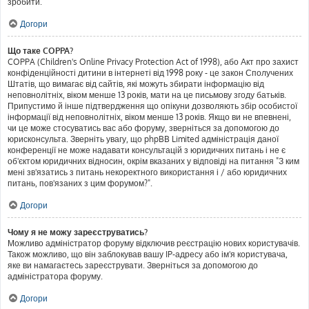
зробити.
Догори
Що таке COPPA?
COPPA (Children's Online Privacy Protection Act of 1998), або Акт про захист
конфіденційності дитини в інтернеті від 1998 року - це закон Сполучених
Штатів, що вимагає від сайтів, які можуть збирати інформацію від
неповнолітніх, віком менше 13 років, мати на це письмову згоду батьків.
Припустимо й інше підтвердження що опікуни дозволяють збір особистої
інформації від неповнолітніх, віком менше 13 років. Якщо ви не впевнені,
чи це може стосуватись вас або форуму, зверніться за допомогою до
юрисконсульта. Зверніть увагу, що phpBB Limited адміністрація даної
конференції не може надавати консультацій з юридичних питань і не є
об'єктом юридичних відносин, окрім вказаних у відповіді на питання "З ким
мені зв'язатись з питань некоректного використання і / або юридичних
питань, пов'язаних з цим форумом?".
Догори
Чому я не можу зареєструватись?
Можливо адміністратор форуму відключив реєстрацію нових користувачів.
Також можливо, що він заблокував вашу IP-адресу або ім'я користувача,
яке ви намагаєтесь зареєструвати. Зверніться за допомогою до
адміністратора форуму.
Догори