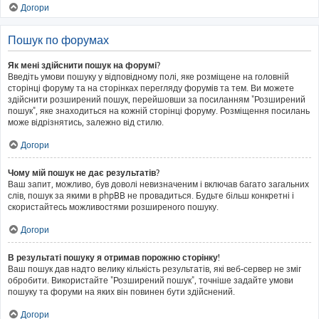
Догори
Пошук по форумах
Як мені здійснити пошук на форумі?
Введіть умови пошуку у відповідному полі, яке розміщене на головній
сторінці форуму та на сторінках перегляду форумів та тем. Ви можете
здійснити розширений пошук, перейшовши за посиланням "Розширений
пошук", яке знаходиться на кожній сторінці форуму. Розміщення посилань
може відрізнятись, залежно від стилю.
Догори
Чому мій пошук не дає результатів?
Ваш запит, можливо, був доволі невизначеним і включав багато загальних
слів, пошук за якими в phpBB не провадиться. Будьте більш конкретні і
скористайтесь можливостями розширеного пошуку.
Догори
В результаті пошуку я отримав порожню сторінку!
Ваш пошук дав надто велику кількість результатів, які веб-сервер не зміг
обробити. Використайте "Розширений пошук", точніше задайте умови
пошуку та форуми на яких він повинен бути здійснений.
Догори