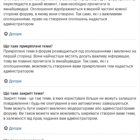
переглядаєте в даний момент, і вам необхідно прочитати їх
якнайшвидше. Оголошення відображаються в верхній частині кожної
сторінки форуму, в якому вони створені. Так само, як і з важливими
оголошеннями, право на створення оголошень надається
адміністратором.
Догори
Що таке прикріплені теми?
Прикріплені теми в форумі розміщуються під оголошеннями і виключно на
першій сторінці. Вони найчастіше містять досить важливу інформацію,
тому ви повинні прочитати їх якнайшвидше. Так само, як і з
оголошеннями, можливість створення вами прикріплених тем надається
адміністратором.
Догори
Що таке закриті теми?
Закриті теми - це такі теми, в яких користувачі більше не можуть залишати
повідомлення і будь-які опитування в них автоматично завершуються.
Теми можуть бути закриті виключно модераторами або адміністраторами
форуму. Ви також можете мати можливість закривати створені вами теми,
в залежності від прав, наданих вам адміністратором.
Догори