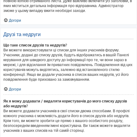
повною копією отриманого листа. Дуже важливо включити усі заголовки, в
яких міститься детальна інформація про відправника. Адміністратор
зможе у цьому випадку вжити необхідні заходи.
Догори
Друзі та недруги
Що таке список друзів та недругів?
Ви можете використовувати ці списки для інших учасників форуму.
Учасники, додані до списку друзів, будуть відображатись в вашій Панелі
керування для швидкого доступу до інформації про те, чи вони зараз в
мережі, і для відсилання їм приватних повідомлень. Повідомлення від цих
користувачів можуть виділятись, залежно від встановленого стилю
конференції. Якщо ви додали учасника в список ваших недругів, усі його
повідомлення буде приховано за замовчуванням.
Догори
Як я можу додавати / видаляти користувачів до мого списку друзів
або недругів?
Ви можете додавати учасників в свої списки двома способами. В профілі
кожного учасника є можливість додати його в список друзів або недругів.
Крім того, ви можете зробити це прямо з вашого особистого розділу,
безпосереднім введенням імені користувача. Ви також можете видаляти
учасників з ваших списків на тій самій сторінці.