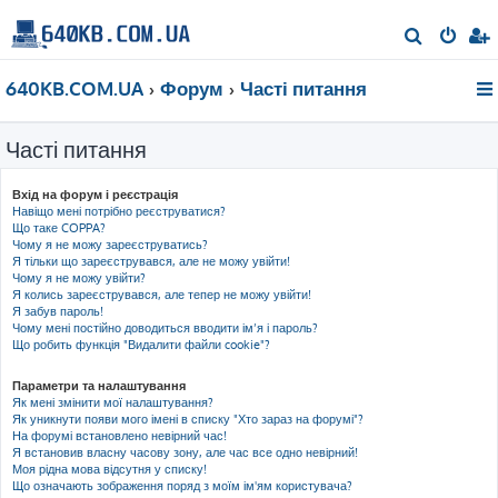
П
о
640KB.COM.UA
Форум
Часті питання
ш
у
Часті питання
к
Вхід на форум і реєстрація
Навіщо мені потрібно реєструватися?
Що таке COPPA?
Чому я не можу зареєструватись?
Я тільки що зареєструвався, але не можу увійти!
Чому я не можу увійти?
Я колись зареєструвався, але тепер не можу увійти!
Я забув пароль!
Чому мені постійно доводиться вводити ім’я і пароль?
Що робить функція "Видалити файли cookie"?
Параметри та налаштування
Як мені змінити мої налаштування?
Як уникнути появи мого імені в списку "Хто зараз на форумі"?
На форумі встановлено невірний час!
Я встановив власну часову зону, але час все одно невірний!
Моя рідна мова відсутня у списку!
Що означають зображення поряд з моїм ім'ям користувача?