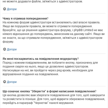
не можете додавати файли, зв'яжіться з адміністратором.
Догори
Чому я отримав попередження?
На кожному форумі адміністратори встановлюють свої власні правила.
Якщо ви порушили правила, ви можете отримати попередження.
Врахуйте, що це рішення адміністратора форуму, і phpBB Limited не має
ніякого відношення до попереджень, винесеним на даному сайті. Якщо ви
не знаєте, за що отримали попередження, зв'яжіться з адміністратором
форуму.
Догори
Як мені поскаржитись на повідомлення модератору?
Поряд з кожним повідомленням, ви побачите кнопку, призначену для
подання скарги на нього, якщо це дозволено адміністратором.
Натиснувши на неї, ви пройдете через ряд кроків, необхідних для
відправлення подання на повідомлення.
Догори
Що означає кнопка "Зберегти" в формі написання повідомлення?
Ця кнопка дозволяє вам зберігати повідомлення для того, щоб завершити
та розмістити їх пізніше. Для того, щоб відкрити збережене повідомлення,
перейдіть в параграф "Чернетки" панелі керування.