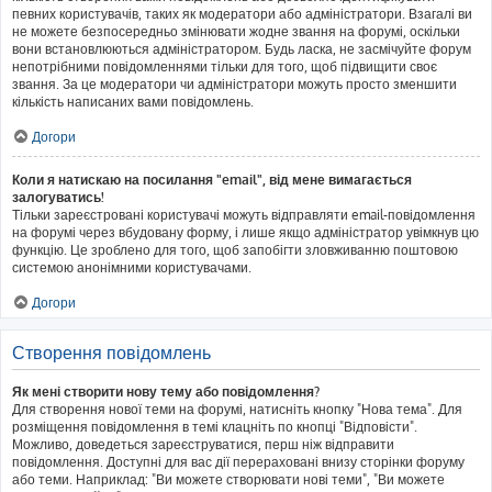
певних користувачів, таких як модератори або адміністратори. Взагалі ви
не можете безпосередньо змінювати жодне звання на форумі, оскільки
вони встановлюються адміністратором. Будь ласка, не засмічуйте форум
непотрібними повідомленнями тільки для того, щоб підвищити своє
звання. За це модератори чи адміністратори можуть просто зменшити
кількість написаних вами повідомлень.
Догори
Коли я натискаю на посилання "email", від мене вимагається
залогуватись!
Тільки зареєстровані користувачі можуть відправляти email-повідомлення
на форумі через вбудовану форму, і лише якщо адміністратор увімкнув цю
функцію. Це зроблено для того, щоб запобігти зловживанню поштовою
системою анонімними користувачами.
Догори
Створення повідомлень
Як мені створити нову тему або повідомлення?
Для створення нової теми на форумі, натисніть кнопку "Нова тема". Для
розміщення повідомлення в темі клацніть по кнопці "Відповісти".
Можливо, доведеться зареєструватися, перш ніж відправити
повідомлення. Доступні для вас дії перераховані внизу сторінки форуму
або теми. Наприклад: "Ви можете створювати нові теми", "Ви можете