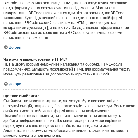
BBCode - це особлива реалізація HTML, що пропонує великі можливості
щодо форматування окремих частин повідомлення. Можливість
використання BBCode визначається адміністратором, однак BBCode
також може бути відключений на рівні повідомлення в кожній формі
написання. BBCode схожий за стилем на HTML, теги оточуються
квадратними дужками [ і ], а не в < і > ;. За додатковою інформацією про
BBCode зверніться до керівництва з BBCode, яка доступна з форми
написання повідомлення.
Догори
Чи можу я використовувати HTML?
Ні. На цьому форумі неможливе написання та обробка HTML-коду в
повідомленнях. Більшість можливостей HTML для форматування тексту
може бути реалізована за допомогою використання BBCode.
Догори
Що таке смайлики?
Смайлики - це маленькі картинки, які можуть бути використані для
передачі емоцій, наприклад, :) означає радість, :( означає сум. Весь список
смайликів можна побачити в формі написання повідомлення.
Намагайтесь не зловживати, використовуючи їх: вони легко можуть
зробити повідомлення нечитабельним і модератор може вирішити
відредагувати ваше повідомлення або взагалі видалити його.
Адміністратор форуму може обмежувати кількість смайликів, які можна
використовувати в повідомленні.