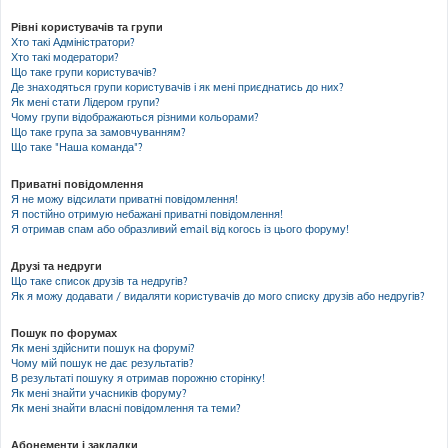
Рівні користувачів та групи
Хто такі Адміністратори?
Хто такі модератори?
Що таке групи користувачів?
Де знаходяться групи користувачів і як мені приєднатись до них?
Як мені стати Лідером групи?
Чому групи відображаються різними кольорами?
Що таке група за замовчуванням?
Що таке "Наша команда"?
Приватні повідомлення
Я не можу відсилати приватні повідомлення!
Я постійно отримую небажані приватні повідомлення!
Я отримав спам або образливий email від когось із цього форуму!
Друзі та недруги
Що таке список друзів та недругів?
Як я можу додавати / видаляти користувачів до мого списку друзів або недругів?
Пошук по форумах
Як мені здійснити пошук на форумі?
Чому мій пошук не дає результатів?
В результаті пошуку я отримав порожню сторінку!
Як мені знайти учасників форуму?
Як мені знайти власні повідомлення та теми?
Абонементи і закладки