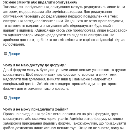
Як мені змінити або видалити опитування?
Так само, як і повідомлення, опитування можуть редагуватись лише їхнім
автором, модераторами або адміністраторами. Для редагування
опитування перейдіть до редагування першого повідомлення в темі;
опитування завжди пов'язане з ним. Якщо ніхто не встиг проголосувати,
то ви можете видалити опитування або відредагувати будь-який з
варіантів відповіді. Однак якщо хтось уже проголосував, лише модератори
та адміністратори можуть редагувати та видаляти опитування. Це
зроблено для того, щоб ніхто не зміг змінювати варіанти відповіді під час
голосування.
Догори
Чому я не маю доступу до форуму?
Деякі форуми можуть бути доступними лише певним учасникам та групам
користувачів. Щоб переглядати такі форуми, створювати в них теми,
надсилати повідомлення, вчиняти інші дії, вам може знадобитися
спеціальний дозвіл. Зв'яжіться з модератором або адміністратором
форуму для отримання такого дозволу.
Догори
Чому я не можу приєднувати файли?
Права на приєднання файлів встановлюються на рівні форумів, груп
користувачів або окремих користувачів. Адміністратор форуму можливо
заборонив приєднання файлів у форумі. Також можливо, що приєднувати
файли дозволено лише членам певних груп. Якщо ви не знаєте, чому ви