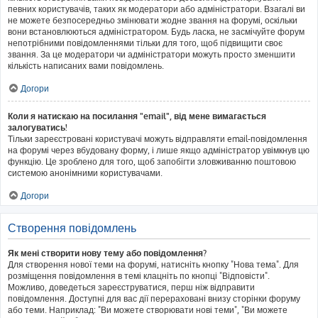
певних користувачів, таких як модератори або адміністратори. Взагалі ви
не можете безпосередньо змінювати жодне звання на форумі, оскільки
вони встановлюються адміністратором. Будь ласка, не засмічуйте форум
непотрібними повідомленнями тільки для того, щоб підвищити своє
звання. За це модератори чи адміністратори можуть просто зменшити
кількість написаних вами повідомлень.
Догори
Коли я натискаю на посилання "email", від мене вимагається
залогуватись!
Тільки зареєстровані користувачі можуть відправляти email-повідомлення
на форумі через вбудовану форму, і лише якщо адміністратор увімкнув цю
функцію. Це зроблено для того, щоб запобігти зловживанню поштовою
системою анонімними користувачами.
Догори
Створення повідомлень
Як мені створити нову тему або повідомлення?
Для створення нової теми на форумі, натисніть кнопку "Нова тема". Для
розміщення повідомлення в темі клацніть по кнопці "Відповісти".
Можливо, доведеться зареєструватися, перш ніж відправити
повідомлення. Доступні для вас дії перераховані внизу сторінки форуму
або теми. Наприклад: "Ви можете створювати нові теми", "Ви можете