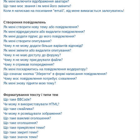
Як мені включити відображення аватари?
Що таке моє звання і як мені його змінити?
Коли я натискаю на посилання "email", від мене вимагається залогуватись!
Створення повідомлень
Як мені створити нову тему або повідомлення?
Як мені відредагувати або видалити повідомлення?
Як мені додати підпис до мого повідомлення?
Як мені створити опитування?
Чому я не можу додати більше варіантів відповіді?
Як мені змінити або видалити опитування?
Чому я не маю доступу до форуму?
Чому я не можу приєднувати файли?
Чому я отримав попередження?
Як мені поскаржитись на повідомлення модератору?
Що означає кнопка "Зберегти" в формі написання повідомлення?
Чому моє повідомлення потребує схвалення?
Як мені знову підняти мою тему?
Форматування тексту і типи тем
Що таке BBCode?
Чи можу я використовувати HTML?
Що таке смайлики?
Чи можу я розміщувати зображення?
Що таке важливі оголошення?
Що таке оголошення?
Що таке прикріплені теми?
Що таке закриті теми?
Що таке значок теми?