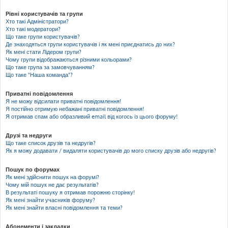
Рівні користувачів та групи
Хто такі Адміністратори?
Хто такі модератори?
Що таке групи користувачів?
Де знаходяться групи користувачів і як мені приєднатись до них?
Як мені стати Лідером групи?
Чому групи відображаються різними кольорами?
Що таке група за замовчуванням?
Що таке "Наша команда"?
Приватні повідомлення
Я не можу відсилати приватні повідомлення!
Я постійно отримую небажані приватні повідомлення!
Я отримав спам або образливий email від когось із цього форуму!
Друзі та недруги
Що таке список друзів та недругів?
Як я можу додавати / видаляти користувачів до мого списку друзів або недругів?
Пошук по форумах
Як мені здійснити пошук на форумі?
Чому мій пошук не дає результатів?
В результаті пошуку я отримав порожню сторінку!
Як мені знайти учасників форуму?
Як мені знайти власні повідомлення та теми?
Абонементи і закладки