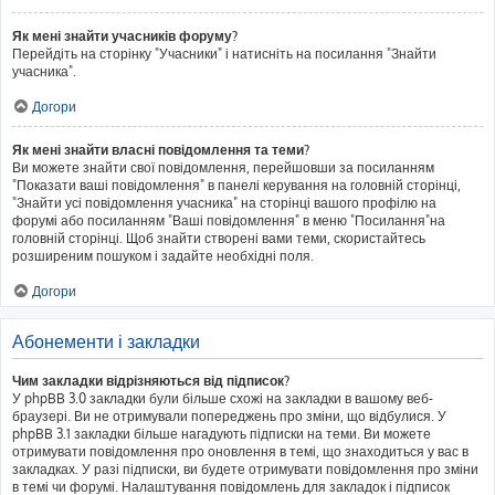
Як мені знайти учасників форуму?
Перейдіть на сторінку "Учасники" і натисніть на посилання "Знайти
учасника".
Догори
Як мені знайти власні повідомлення та теми?
Ви можете знайти свої повідомлення, перейшовши за посиланням
"Показати ваші повідомлення" в панелі керування на головній сторінці,
"Знайти усі повідомлення учасника" на сторінці вашого профілю на
форумі або посиланням "Ваші повідомлення" в меню "Посилання"на
головній сторінці. Щоб знайти створені вами теми, скористайтесь
розширеним пошуком і задайте необхідні поля.
Догори
Абонементи і закладки
Чим закладки відрізняються від підписок?
У phpBB 3.0 закладки були більше схожі на закладки в вашому веб-
браузері. Ви не отримували попереджень про зміни, що відбулися. У
phpBB 3.1 закладки більше нагадують підписки на теми. Ви можете
отримувати повідомлення про оновлення в темі, що знаходиться у вас в
закладках. У разі підписки, ви будете отримувати повідомлення про зміни
в темі чи форумі. Налаштування повідомлень для закладок і підписок