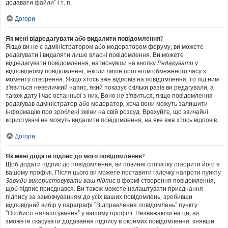
додавати файли" і т. п.
Догори
Як мені відредагувати або видалити повідомлення?
Якщо ви не є адміністратором або модератором форуму, ви можете
редагувати і видаляти лише власні повідомлення. Ви можете
відредагувати повідомлення, натиснувши на кнопку
Редагувати
у
відповідному повідомленні, інколи лише протягом обмеженого часу з
моменту створення. Якщо хтось вже відповів на повідомлення, то під ним
з'явиться невеличкий напис, який показує скільки разів ви редагували, а
також дату і час останньої з них. Воно не з'явиться, якщо повідомлення
редагував адміністратор або модератор, хоча вони можуть залишити
інформацію про зроблені зміни на свій розсуд. Врахуйте, що звичайні
користувачі не можуть видалити повідомлення, на яке вже хтось відповів.
Догори
Як мені додати підпис до мого повідомлення?
Щоб додати підпис до повідомлення, ви повинні спочатку створити його в
вашому профілі. Після цього ви можете поставити галочку напроти пункту
Завжди використовувати ваш підпис
в формі створення повідомлення,
щоб підпис приєднався. Ви також можете налаштувати приєднання
підпису за замовчуванням до усіх ваших повідомлень, зробивши
відповідний вибір у параграфі "Відправлення повідомлень" пункту
"Особисті налаштування" у вашому профілі. Незважаючи на це, ви
зможете скасувати додавання підпису в окремих повідомлення, знявши