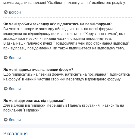
можна задати на вкладці "Особисті налаштування" особистого розділу.
Догори
Як мені зробити закладку або підписатись на певні форуми?
Ви можете створити закладку або підписатись на певні форуми,
клацнувши по відповідному посиланню в меню "Керування темою", яке
знаходиться у верхній і нижній частині сторінки перегляду тем.
Відзначивши галочкою пункт "Повідомляти мені про отримання відповіді"
при відправці повідомлення, ви також підпишетеся на відповідну тему.
Догори
Як мені підписатись на певний форум?
Щоб підписатись на певний форум, натисніть на посилання "Підписатись
на форум" в нижній частині сторінки перегляду відповідного форуму.
Догори
Як мені відмовитись від підписки?
Для відмови від підписки, перейдіть в Панель керування і натисніть на
посилання "Підписки".
Догори
Вкладення