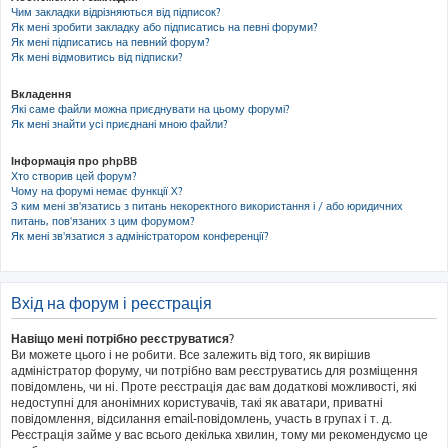
Чим закладки відрізняються від підписок?
Як мені зробити закладку або підписатись на певні форуми?
Як мені підписатись на певний форум?
Як мені відмовитись від підписки?
Вкладення
Які саме файли можна приєднувати на цьому форумі?
Як мені знайти усі приєднані мною файли?
Інформація про phpBB
Хто створив цей форум?
Чому на форумі немає функції X?
З ким мені зв'язатись з питань некоректного використання і / або юридичних
питань, пов'язаних з цим форумом?
Як мені зв'язатися з адміністратором конференції?
Вхід на форум і реєстрація
Навіщо мені потрібно реєструватися?
Ви можете цього і не робити. Все залежить від того, як вирішив
адміністратор форуму, чи потрібно вам реєструватись для розміщення
повідомлень, чи ні. Проте реєстрація дає вам додаткові можливості, які
недоступні для анонімних користувачів, такі як аватари, приватні
повідомлення, відсилання email-повідомлень, участь в групах і т. д.
Реєстрація займе у вас всього декілька хвилин, тому ми рекомендуємо це