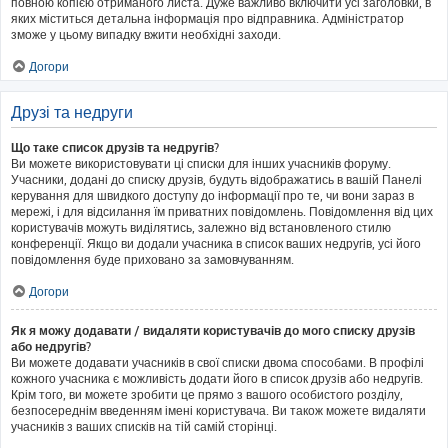
повною копією отриманого листа. Дуже важливо включити усі заголовки, в
яких міститься детальна інформація про відправника. Адміністратор
зможе у цьому випадку вжити необхідні заходи.
Догори
Друзі та недруги
Що таке список друзів та недругів?
Ви можете використовувати ці списки для інших учасників форуму.
Учасники, додані до списку друзів, будуть відображатись в вашій Панелі
керування для швидкого доступу до інформації про те, чи вони зараз в
мережі, і для відсилання їм приватних повідомлень. Повідомлення від цих
користувачів можуть виділятись, залежно від встановленого стилю
конференції. Якщо ви додали учасника в список ваших недругів, усі його
повідомлення буде приховано за замовчуванням.
Догори
Як я можу додавати / видаляти користувачів до мого списку друзів
або недругів?
Ви можете додавати учасників в свої списки двома способами. В профілі
кожного учасника є можливість додати його в список друзів або недругів.
Крім того, ви можете зробити це прямо з вашого особистого розділу,
безпосереднім введенням імені користувача. Ви також можете видаляти
учасників з ваших списків на тій самій сторінці.