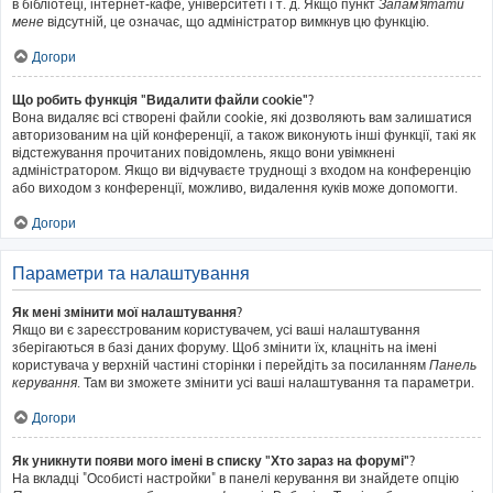
в бібліотеці, інтернет-кафе, університеті і т. д. Якщо пункт
Запам'ятати
мене
відсутній, це означає, що адміністратор вимкнув цю функцію.
Догори
Що робить функція "Видалити файли cookie"?
Вона видаляє всі створені файли cookie, які дозволяють вам залишатися
авторизованим на цій конференції, а також виконують інші функції, такі як
відстежування прочитаних повідомлень, якщо вони увімкнені
адміністратором. Якщо ви відчуваєте труднощі з входом на конференцію
або виходом з конференції, можливо, видалення куків може допомогти.
Догори
Параметри та налаштування
Як мені змінити мої налаштування?
Якщо ви є зареєстрованим користувачем, усі ваші налаштування
зберігаються в базі даних форуму. Щоб змінити їх, клацніть на імені
користувача у верхній частині сторінки і перейдіть за посиланням
Панель
керування
. Там ви зможете змінити усі ваші налаштування та параметри.
Догори
Як уникнути появи мого імені в списку "Хто зараз на форумі"?
На вкладці "Особисті настройки" в панелі керування ви знайдете опцію