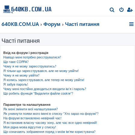
П
о
640KB.COM.UA
Форум
Часті питання
ш
у
Часті питання
к
Вхід на форум і реєстрація
Навіщо мені потрібно реєструватися?
Що таке COPPA?
Чому я не можу зареєструватись?
Я тільки що зареєструвався, але не можу увійти!
Чому я не можу увійти?
Я колись зареєструвався, але тепер не можу увійти!
Я забув пароль!
Чому мені постійно доводиться вводити ім’я і пароль?
Що робить функція "Видалити файли cookie"?
Параметри та налаштування
Як мені змінити мої налаштування?
Як уникнути появи мого імені в списку "Хто зараз на форумі"?
На форумі встановлено невірний час!
Я встановив власну часову зону, але час все одно невірний!
Моя рідна мова відсутня у списку!
Що означають зображення поряд з моїм ім'ям користувача?