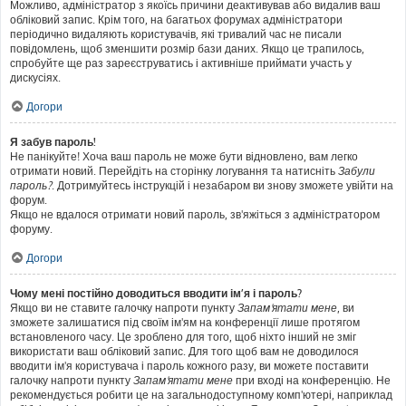
Можливо, адміністратор з якоїсь причини деактивував або видалив ваш
обліковий запис. Крім того, на багатьох форумах адміністратори
періодично видаляють користувачів, які тривалий час не писали
повідомлень, щоб зменшити розмір бази даних. Якщо це трапилось,
спробуйте ще раз зареєструватись і активніше приймати участь у
дискусіях.
Догори
Я забув пароль!
Не панікуйте! Хоча ваш пароль не може бути відновлено, вам легко
отримати новий. Перейдіть на сторінку логування та натисніть
Забули
пароль?
. Дотримуйтесь інструкцій і незабаром ви знову зможете увійти на
форум.
Якщо не вдалося отримати новий пароль, зв'яжіться з адміністратором
форуму.
Догори
Чому мені постійно доводиться вводити ім’я і пароль?
Якщо ви не ставите галочку напроти пункту
Запам'ятати мене
, ви
зможете залишатися під своїм ім'ям на конференції лише протягом
встановленого часу. Це зроблено для того, щоб ніхто інший не зміг
використати ваш обліковий запис. Для того щоб вам не доводилося
вводити ім'я користувача і пароль кожного разу, ви можете поставити
галочку напроти пункту
Запам'ятати мене
при вході на конференцію. Не
рекомендується робити це на загальнодоступному комп'ютері, наприклад