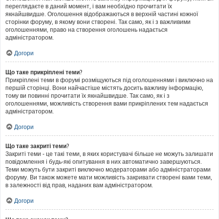
переглядаєте в даний момент, і вам необхідно прочитати їх
якнайшвидше. Оголошення відображаються в верхній частині кожної
сторінки форуму, в якому вони створені. Так само, як і з важливими
оголошеннями, право на створення оголошень надається
адміністратором.
Догори
Що таке прикріплені теми?
Прикріплені теми в форумі розміщуються під оголошеннями і виключно на
першій сторінці. Вони найчастіше містять досить важливу інформацію,
тому ви повинні прочитати їх якнайшвидше. Так само, як і з
оголошеннями, можливість створення вами прикріплених тем надається
адміністратором.
Догори
Що таке закриті теми?
Закриті теми - це такі теми, в яких користувачі більше не можуть залишати
повідомлення і будь-які опитування в них автоматично завершуються.
Теми можуть бути закриті виключно модераторами або адміністраторами
форуму. Ви також можете мати можливість закривати створені вами теми,
в залежності від прав, наданих вам адміністратором.
Догори