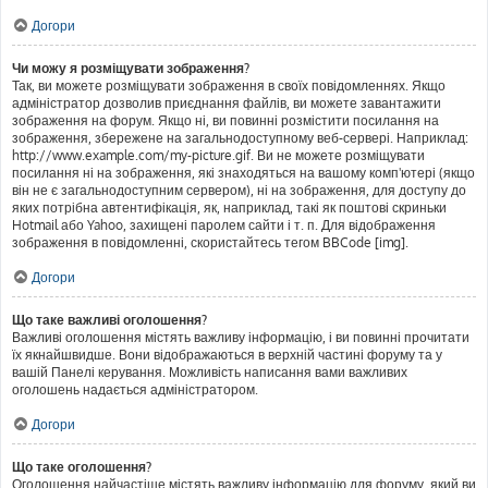
Догори
Чи можу я розміщувати зображення?
Так, ви можете розміщувати зображення в своїх повідомленнях. Якщо
адміністратор дозволив приєднання файлів, ви можете завантажити
зображення на форум. Якщо ні, ви повинні розмістити посилання на
зображення, збережене на загальнодоступному веб-сервері. Наприклад:
http://www.example.com/my-picture.gif. Ви не можете розміщувати
посилання ні на зображення, які знаходяться на вашому комп'ютері (якщо
він не є загальнодоступним сервером), ні на зображення, для доступу до
яких потрібна автентифікація, як, наприклад, такі як поштові скриньки
Hotmail або Yahoo, захищені паролем сайти і т. п. Для відображення
зображення в повідомленні, скористайтесь тегом BBCode [img].
Догори
Що таке важливі оголошення?
Важливі оголошення містять важливу інформацію, і ви повинні прочитати
їх якнайшвидше. Вони відображаються в верхній частині форуму та у
вашій Панелі керування. Можливість написання вами важливих
оголошень надається адміністратором.
Догори
Що таке оголошення?
Оголошення найчастіше містять важливу інформацію для форуму, який ви