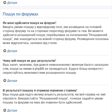
Догори
Пошук по форумах
Як мені здійснити пошук на форумі?
Введіть умови пошуку у відповідному полі, яке розміщене на головній
сторінці форуму та на сторінках перегляду форумів та тем. Ви можете
здійснити розширений пошук, перейшовши за посиланням "Розширений
пошук", яке знаходиться на кожній сторінці форуму. Розміщення посилань
може відрізнятись, залежно від стилю.
Догори
Чому мій пошук не дає результатів?
Ваш запит, можливо, був доволі невизначеним і включав багато загальних
слів, пошук за якими в phpBB не провадиться. Будьте більш конкретні і
скористайтесь можливостями розширеного пошуку.
Догори
В результаті пошуку я отримав порожню сторінку!
Ваш пошук дав надто велику кількість результатів, які веб-сервер не зміг
обробити. Використайте "Розширений пошук", точніше задайте умови
пошуку та форуми на яких він повинен бути здійснений.
Догори