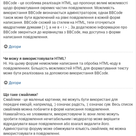
BBCode - це особлива реалізація HTML, що пропонує великі можливості
щодо форматування окремих частин повідомлення. Можливість
використання BBCode визначається адміністратором, однак BBCode
також може бути відключений на рівні повідомлення в кожній формі
написання. BBCode схожий за стилем на HTML, теги оточуються
квадратними дужками [ і ], а не в < і > ;. За додатковою інформацією про
BBCode зверніться до керівництва з BBCode, яка доступна з форми
написання повідомлення.
Догори
Чи можу я використовувати HTML?
Ні. На цьому форумі неможливе написання та обробка HTML-коду в
повідомленнях. Більшість можливостей HTML для форматування тексту
може бути реалізована за допомогою використання BBCode.
Догори
Що таке смайлики?
Смайлики - це маленькі картинки, які можуть бути використані для
передачі емоцій, наприклад, :) означає радість, :( означає сум. Весь список
смайликів можна побачити в формі написання повідомлення.
Намагайтесь не зловживати, використовуючи їх: вони легко можуть
зробити повідомлення нечитабельним і модератор може вирішити
відредагувати ваше повідомлення або взагалі видалити його.
Адміністратор форуму може обмежувати кількість смайликів, які можна
використовувати в повідомленні.