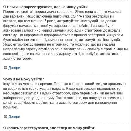
Я тільки що зареєструвався, але не можу увійти!
Перевірте свої ім'я користувача та пароль. Якщо вони вірні, то можливі
два варіанти. Якщо включена підтримка COPPA і при реєстрації ви
вказали, що вам менше 13 років, дотримуйтесь інструкцій. На деяких
форумах вимагається, щоб усі зареєстровані облікові записи були
активовані самостійно користувачами або адміністратором до входу в
систему. Ця інформація відображається в процесі реєстрації. Якщо вам
було надіслано email-повідомлення поштою, дотримуйтесь інструкцій.
Якщо email-повідомлення не отримано, то можливо, що ви вказали
неправильну адресу email або вона заблокований спам-фільтром. Якщо ви
впевнені, що ви ввели правильну адресу email, спробуйте зв'язатися з
адміністратором.
Догори
Чому я не можу увійти?
Існує кілька можливих причин. Перш за все, переконайтесь, чи правильно
ви вводите ім'я користувача і пароль. Якщо дані введені правильно, то
необхідно зв'язатися з адміністратором, щоб перевірити, чи не був вам
заборонено доступ до форуму. Також можливо, що допущена помилка в
конфігурації форуму, зв'яжіться з адміністратором для виправлення
помилки.
Догори
Я колись зареєструвався, але тепер не можу увійти!