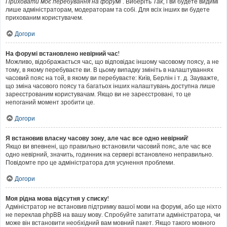
Приховати моє перебування на форумі
. Виберіть
Так
, і ви будете видимі
лише адміністраторам, модераторам та собі. Для всіх інших ви будете
прихованим користувачем.
Догори
На форумі встановлено невірний час!
Можливо, відображається час, що відповідає іншому часовому поясу, а не
тому, в якому перебуваєте ви. В цьому випадку змініть в налаштуваннях
часовий пояс на той, в якому ви перебуваєте: Київ, Берлін і т. д. Зауважте,
що зміна часового поясу та багатьох інших налаштувань доступна лише
зареєстрованим користувачам. Якщо ви не зареєстровані, то це
непоганий момент зробити це.
Догори
Я встановив власну часову зону, але час все одно невірний!
Якщо ви впевнені, що правильно встановили часовий пояс, але час все
одно невірний, значить, годинник на сервері встановлено неправильно.
Повідомте про це адміністратора для усунення проблеми.
Догори
Моя рідна мова відсутня у списку!
Адміністратор не встановив підтримку вашої мови на форумі, або ще ніхто
не переклав phpBB на вашу мову. Спробуйте запитати адміністратора, чи
може він встановити необхідний вам мовний пакет. Якщо такого мовного