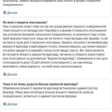
прапорець
Завжди використовувати ваш підпис
в формі створення
повідомлення.
Догори
Як мені створити опитування?
При створенні нової теми чи під час редагування першого повідомлення
теми клацніть на вкладці або перейдіть в форму
Створити опитування
під основною формою написання повідомлення, в залежності від стилю,
який використовується; якщо ви не бачите такої вкладки або форми, то ви
не маєте прав для створення опитувань. Вкажіть питання і як мінімум два
варіанти відповіді в відповідних полях, переконавшись, що кожен варіант
потрібно вводити в окремій стрічці поля вводу тексту. Ви також можете
встановити кількість варіантів відповіді, які можуть обирати користувачі
при голосуванні за допомогою "Варіантів відповіді", обмеження в часі для
голосування в днях (0 для вічного голосування) і, на сам кінець,
можливість зміни варіанту, за який вони проголосували.
Догори
Чому я не можу додати більше варіантів відповіді?
Обмеження кількості варіантів відповіді встановлює адміністратор
форуму. Якщо вам необхідна більша кількості варіантів, аніж це
передбачено, зв'яжіться з адміністратором форуму.
Догори