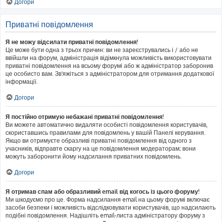
Догори
Приватні повідомлення
Я не можу відсилати приватні повідомлення!
Це може бути одна з трьох причин: ви не зареєструвались і / або не
ввійшли на форум, адміністрація відімкнула можливість використовувати
приватні повідомлення на всьому форумі або ж адміністратор заборонив
це особисто вам. Зв'яжіться з адміністратором для отримання додаткової
інформації.
Догори
Я постійно отримую небажані приватні повідомлення!
Ви можете автоматично видаляти особисті повідомлення користувачів,
скориставшись правилами для повідомлень у вашій Панелі керування.
Якщо ви отримуєте образливі приватні повідомлення від одного з
учасників, відправте скаргу на це повідомлення модераторам; вони
можуть заборонити йому надсилання приватних повідомлень.
Догори
Я отримав спам або образливий email від когось із цього форуму!
Ми шкодуємо про це. Форма надсилання email на цьому форумі включає
засоби безпеки і можливість відслідковувати користувачів, що надсилають
подібні повідомлення. Надішліть email-листа адміністратору форуму з