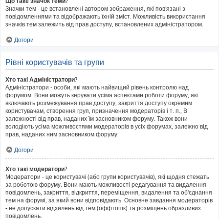
Що таке значок теми?
Значки тем - це встановлені автором зображення, які пов'язані з
повідомленнями та відображають їхній зміст. Можливість використання
значків тем залежить від прав доступу, встановлених адміністратором.
Догори
Рівні користувачів та групи
Хто такі Адміністратори?
Адміністратори - особи, які мають найвищий рівень контролю над
форумом. Вони можуть керувати усіма аспектами роботи форуму, які
включають розмежування прав доступу, закриття доступу окремим
користувачам, створення груп, призначення модераторів і т. п., В
залежності від прав, наданих їм засновником форуму. Також вони
володіють усіма можливостями модераторів в усіх форумах, залежно від
прав, наданих ним засновником форуму.
Догори
Хто такі модератори?
Модератори - це користувачі (або групи користувачів), які щодня стежать
за роботою форуму. Вони мають можливості редагування та видалення
повідомлень, закриття, відкриття, переміщення, видалення та об'єднання
тем на форумі, за який вони відповідають. Основне завдання модераторів
- не допускати відхилень від тем (оффтопік) та розміщень образливих
повідомлень.