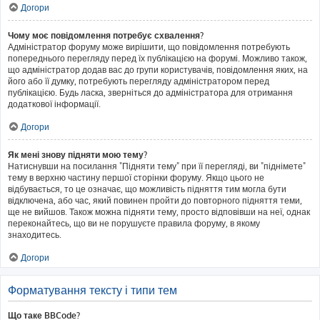
Догори
Чому моє повідомлення потребує схвалення?
Адміністратор форуму може вирішити, що повідомлення потребують
попереднього перегляду перед їх публікацією на форумі. Можливо також,
що адміністратор додав вас до групи користувачів, повідомлення яких, на
його або її думку, потребують перегляду адміністратором перед
публікацією. Будь ласка, зверніться до адміністратора для отримання
додаткової інформації.
Догори
Як мені знову підняти мою тему?
Натиснувши на посилання "Підняти тему" при її перегляді, ви "піднімете"
тему в верхню частину першої сторінки форуму. Якщо цього не
відбувається, то це означає, що можливість підняття тим могла бути
відключена, або час, який повинен пройти до повторного підняття теми,
ще не вийшов. Також можна підняти тему, просто відповівши на неї, однак
переконайтесь, що ви не порушуєте правила форуму, в якому
знаходитесь.
Догори
Форматування тексту і типи тем
Що таке BBCode?