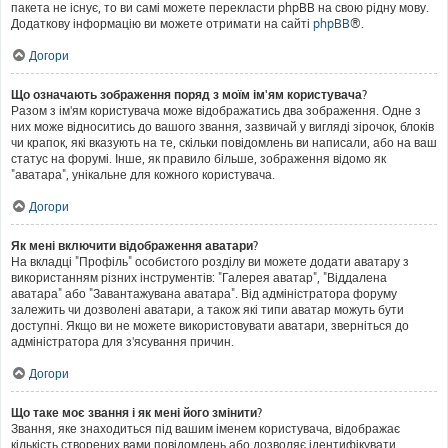
пакета не існує, то ви самі можете перекласти phpBB на свою рідну мову.
Додаткову інформацію ви можете отримати на сайті
phpBB
®.
Догори
Що означають зображення поряд з моїм ім'ям користувача?
Разом з ім'ям користувача може відображатись два зображення. Одне з
них може відноситись до вашого звання, зазвичай у вигляді зірочок, блоків
чи крапок, які вказують на те, скільки повідомлень ви написали, або на ваш
статус на форумі. Інше, як правило більше, зображення відомо як
"аватара", унікальне для кожного користувача.
Догори
Як мені включити відображення аватари?
На вкладці "Профіль" особистого розділу ви можете додати аватару з
використанням різних інструментів: "Галерея аватар", "Віддалена
аватара" або "Завантажувана аватара". Від адміністратора форуму
залежить чи дозволені аватари, а також які типи аватар можуть бути
доступні. Якщо ви не можете використовувати аватари, зверніться до
адміністратора для з'ясування причин.
Догори
Що таке моє звання і як мені його змінити?
Звання, яке знаходиться під вашим іменем користувача, відображає
кількість створених вами повідомлень або дозволяє ідентифікувати