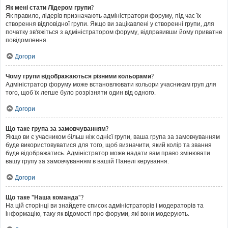
Як мені стати Лідером групи?
Як правило, лідерів призначають адміністратори форуму, під час їх
створення відповідної групи. Якщо ви зацікавлені у створенні групи, для
початку зв'яжіться з адміністратором форуму, відправивши йому приватне
повідомлення.
Догори
Чому групи відображаються різними кольорами?
Адміністратор форуму може встановлювати кольори учасникам груп для
того, щоб їх легше було розрізняти один від одного.
Догори
Що таке група за замовчуванням?
Якщо ви є учасником більш ніж однієї групи, ваша група за замовчуванням
буде використовуватися для того, щоб визначити, який колір та звання
буде відображатись. Адміністратор може надати вам право змінювати
вашу групу за замовчуванням в вашій Панелі керування.
Догори
Що таке "Наша команда"?
На цій сторінці ви знайдете список адміністраторів і модераторів та
інформацію, таку як відомості про форуми, які вони модерують.