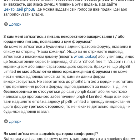
ви вважаєте, що якась функція повинна бути додана, відвідайте
Центр ідей phpBB
, де можна віддати свій голос за вже подані ідеї або
запропонувати власні.
Догори
З ким мені зв'язатись з питань некоректного використання і / або
юридичних питань, пов'язаних з цим форумом?
Ви можете зв'язатися з будь-яким з адміністраторів форуму, вказаних в
списку на сторінці "Наша команда". Якщо ви не отримаєте відповіді,
зв'яжіться з власником домену (введіть
whois lookup
) або, у випадку, якщо
це безкоштовний сервіс (наприклад, chat.ru, Yahoo!, free.fr, f2s.com і т. п.), з
керівництвом або адміністратором цього сервера. Врахуйте, що phpBB
Limited
не має абсолютно ніякої юрисдикції над форумом
і не може
нести ніякої відповідальності за те, ким і як даний форум
використовується. Не звертайтесь до phpBB Limited з юридичних питань
(про припинення роботи форуму, відповідальності за нього і т. д.), які
безпосередньо не стосуються
до сайту phpBB.com або які частково
належать до програмного забезпечення phpBB Limited. Якщо ж ви все-
таки надішлете email на адресу phpBB Limited з приводу використання
цього форуму
третьою стороною
, то не чекайте детальної відповіді чи
будь-якої відповіді взагалі.
Догори
Як мені зв'язатися з адміністратором конференції?
Всі користувачі даного форуму можуть використовувати відповідну форму