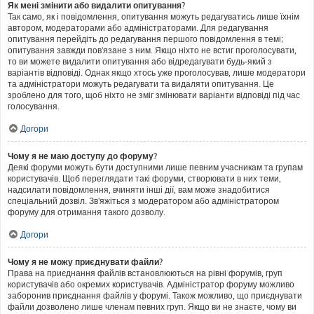
Як мені змінити або видалити опитування?
Так само, як і повідомлення, опитування можуть редагуватись лише їхнім
автором, модераторами або адміністраторами. Для редагування
опитування перейдіть до редагування першого повідомлення в темі;
опитування завжди пов'язане з ним. Якщо ніхто не встиг проголосувати,
то ви можете видалити опитування або відредагувати будь-який з
варіантів відповіді. Однак якщо хтось уже проголосував, лише модератори
та адміністратори можуть редагувати та видаляти опитування. Це
зроблено для того, щоб ніхто не зміг змінювати варіанти відповіді під час
голосування.
Догори
Чому я не маю доступу до форуму?
Деякі форуми можуть бути доступними лише певним учасникам та групам
користувачів. Щоб переглядати такі форуми, створювати в них теми,
надсилати повідомлення, вчиняти інші дії, вам може знадобитися
спеціальний дозвіл. Зв'яжіться з модератором або адміністратором
форуму для отримання такого дозволу.
Догори
Чому я не можу приєднувати файли?
Права на приєднання файлів встановлюються на рівні форумів, груп
користувачів або окремих користувачів. Адміністратор форуму можливо
заборонив приєднання файлів у форумі. Також можливо, що приєднувати
файли дозволено лише членам певних груп. Якщо ви не знаєте, чому ви