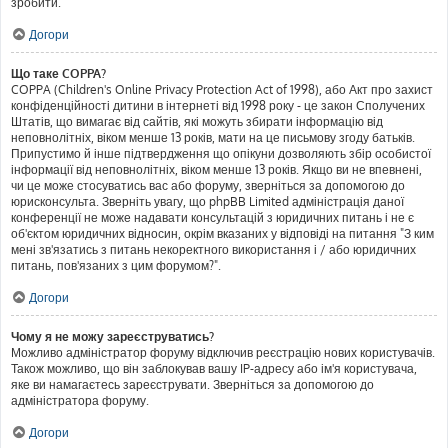
зробити.
Догори
Що таке COPPA?
COPPA (Children's Online Privacy Protection Act of 1998), або Акт про захист
конфіденційності дитини в інтернеті від 1998 року - це закон Сполучених
Штатів, що вимагає від сайтів, які можуть збирати інформацію від
неповнолітніх, віком менше 13 років, мати на це письмову згоду батьків.
Припустимо й інше підтвердження що опікуни дозволяють збір особистої
інформації від неповнолітніх, віком менше 13 років. Якщо ви не впевнені,
чи це може стосуватись вас або форуму, зверніться за допомогою до
юрисконсульта. Зверніть увагу, що phpBB Limited адміністрація даної
конференції не може надавати консультацій з юридичних питань і не є
об'єктом юридичних відносин, окрім вказаних у відповіді на питання "З ким
мені зв'язатись з питань некоректного використання і / або юридичних
питань, пов'язаних з цим форумом?".
Догори
Чому я не можу зареєструватись?
Можливо адміністратор форуму відключив реєстрацію нових користувачів.
Також можливо, що він заблокував вашу IP-адресу або ім'я користувача,
яке ви намагаєтесь зареєструвати. Зверніться за допомогою до
адміністратора форуму.
Догори