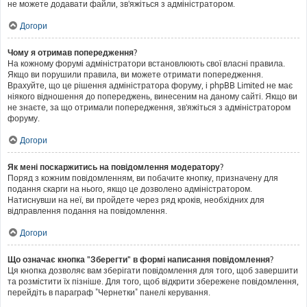
не можете додавати файли, зв'яжіться з адміністратором.
Догори
Чому я отримав попередження?
На кожному форумі адміністратори встановлюють свої власні правила.
Якщо ви порушили правила, ви можете отримати попередження.
Врахуйте, що це рішення адміністратора форуму, і phpBB Limited не має
ніякого відношення до попереджень, винесеним на даному сайті. Якщо ви
не знаєте, за що отримали попередження, зв'яжіться з адміністратором
форуму.
Догори
Як мені поскаржитись на повідомлення модератору?
Поряд з кожним повідомленням, ви побачите кнопку, призначену для
подання скарги на нього, якщо це дозволено адміністратором.
Натиснувши на неї, ви пройдете через ряд кроків, необхідних для
відправлення подання на повідомлення.
Догори
Що означає кнопка "Зберегти" в формі написання повідомлення?
Ця кнопка дозволяє вам зберігати повідомлення для того, щоб завершити
та розмістити їх пізніше. Для того, щоб відкрити збережене повідомлення,
перейдіть в параграф "Чернетки" панелі керування.