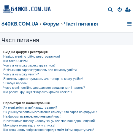
П
о
640KB.COM.UA
Форум
Часті питання
ш
у
Часті питання
к
Вхід на форум і реєстрація
Навіщо мені потрібно реєструватися?
Що таке COPPA?
Чому я не можу зареєструватись?
Я тільки що зареєструвався, але не можу увійти!
Чому я не можу увійти?
Я колись зареєструвався, але тепер не можу увійти!
Я забув пароль!
Чому мені постійно доводиться вводити ім’я і пароль?
Що робить функція "Видалити файли cookie"?
Параметри та налаштування
Як мені змінити мої налаштування?
Як уникнути появи мого імені в списку "Хто зараз на форумі"?
На форумі встановлено невірний час!
Я встановив власну часову зону, але час все одно невірний!
Моя рідна мова відсутня у списку!
Що означають зображення поряд з моїм ім'ям користувача?