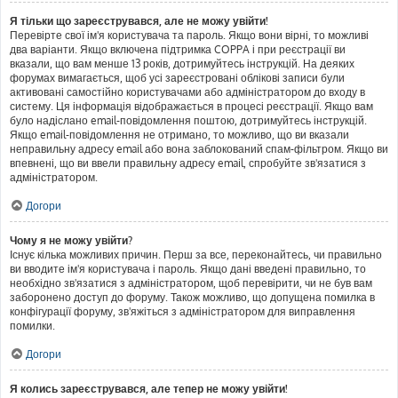
Я тільки що зареєструвався, але не можу увійти!
Перевірте свої ім'я користувача та пароль. Якщо вони вірні, то можливі
два варіанти. Якщо включена підтримка COPPA і при реєстрації ви
вказали, що вам менше 13 років, дотримуйтесь інструкцій. На деяких
форумах вимагається, щоб усі зареєстровані облікові записи були
активовані самостійно користувачами або адміністратором до входу в
систему. Ця інформація відображається в процесі реєстрації. Якщо вам
було надіслано email-повідомлення поштою, дотримуйтесь інструкцій.
Якщо email-повідомлення не отримано, то можливо, що ви вказали
неправильну адресу email або вона заблокований спам-фільтром. Якщо ви
впевнені, що ви ввели правильну адресу email, спробуйте зв'язатися з
адміністратором.
Догори
Чому я не можу увійти?
Існує кілька можливих причин. Перш за все, переконайтесь, чи правильно
ви вводите ім'я користувача і пароль. Якщо дані введені правильно, то
необхідно зв'язатися з адміністратором, щоб перевірити, чи не був вам
заборонено доступ до форуму. Також можливо, що допущена помилка в
конфігурації форуму, зв'яжіться з адміністратором для виправлення
помилки.
Догори
Я колись зареєструвався, але тепер не можу увійти!