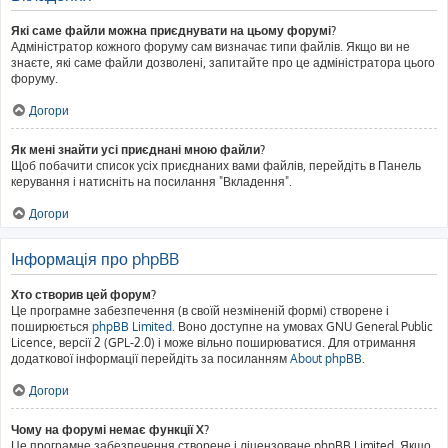
Які саме файли можна приєднувати на цьому форумі?
Адміністратор кожного форуму сам визначає типи файлів. Якщо ви не
знаєте, які саме файли дозволені, запитайте про це адміністратора цього
форуму.
Догори
Як мені знайти усі приєднані мною файли?
Щоб побачити список усіх приєднаних вами файлів, перейдіть в Панель
керування і натисніть на посилання "Вкладення".
Догори
Інформація про phpBB
Хто створив цей форум?
Це програмне забезпечення (в своїй незміненій формі) створене і
поширюється
phpBB Limited
. Воно доступне на умовах GNU General Public
Licence, версії 2 (GPL-2.0) і може вільно поширюватися. Для отримання
додаткової інформації перейдіть за посиланням
About phpBB
.
Догори
Чому на форумі немає функції X?
Це програмне забезпечення створене і ліцензоване phpBB Limited. Якщо