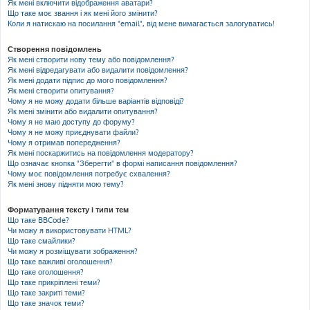
Як мені включити відображення аватари?
Що таке моє звання і як мені його змінити?
Коли я натискаю на посилання "email", від мене вимагається залогуватись!
Створення повідомлень
Як мені створити нову тему або повідомлення?
Як мені відредагувати або видалити повідомлення?
Як мені додати підпис до мого повідомлення?
Як мені створити опитування?
Чому я не можу додати більше варіантів відповіді?
Як мені змінити або видалити опитування?
Чому я не маю доступу до форуму?
Чому я не можу приєднувати файли?
Чому я отримав попередження?
Як мені поскаржитись на повідомлення модератору?
Що означає кнопка "Зберегти" в формі написання повідомлення?
Чому моє повідомлення потребує схвалення?
Як мені знову підняти мою тему?
Форматування тексту і типи тем
Що таке BBCode?
Чи можу я використовувати HTML?
Що таке смайлики?
Чи можу я розміщувати зображення?
Що таке важливі оголошення?
Що таке оголошення?
Що таке прикріплені теми?
Що таке закриті теми?
Що таке значок теми?