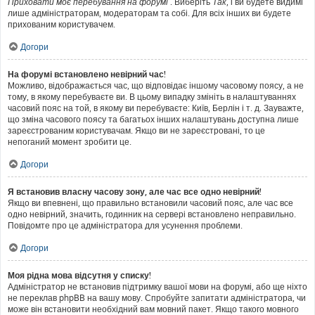
Приховати моє перебування на форумі
. Виберіть
Так
, і ви будете видимі
лише адміністраторам, модераторам та собі. Для всіх інших ви будете
прихованим користувачем.
Догори
На форумі встановлено невірний час!
Можливо, відображається час, що відповідає іншому часовому поясу, а не
тому, в якому перебуваєте ви. В цьому випадку змініть в налаштуваннях
часовий пояс на той, в якому ви перебуваєте: Київ, Берлін і т. д. Зауважте,
що зміна часового поясу та багатьох інших налаштувань доступна лише
зареєстрованим користувачам. Якщо ви не зареєстровані, то це
непоганий момент зробити це.
Догори
Я встановив власну часову зону, але час все одно невірний!
Якщо ви впевнені, що правильно встановили часовий пояс, але час все
одно невірний, значить, годинник на сервері встановлено неправильно.
Повідомте про це адміністратора для усунення проблеми.
Догори
Моя рідна мова відсутня у списку!
Адміністратор не встановив підтримку вашої мови на форумі, або ще ніхто
не переклав phpBB на вашу мову. Спробуйте запитати адміністратора, чи
може він встановити необхідний вам мовний пакет. Якщо такого мовного