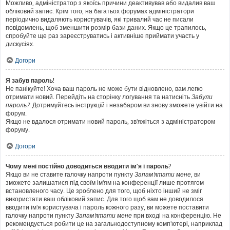
Можливо, адміністратор з якоїсь причини деактивував або видалив ваш
обліковий запис. Крім того, на багатьох форумах адміністратори
періодично видаляють користувачів, які тривалий час не писали
повідомлень, щоб зменшити розмір бази даних. Якщо це трапилось,
спробуйте ще раз зареєструватись і активніше приймати участь у
дискусіях.
Догори
Я забув пароль!
Не панікуйте! Хоча ваш пароль не може бути відновлено, вам легко
отримати новий. Перейдіть на сторінку логування та натисніть
Забули
пароль?
. Дотримуйтесь інструкцій і незабаром ви знову зможете увійти на
форум.
Якщо не вдалося отримати новий пароль, зв'яжіться з адміністратором
форуму.
Догори
Чому мені постійно доводиться вводити ім’я і пароль?
Якщо ви не ставите галочку напроти пункту
Запам'ятати мене
, ви
зможете залишатися під своїм ім'ям на конференції лише протягом
встановленого часу. Це зроблено для того, щоб ніхто інший не зміг
використати ваш обліковий запис. Для того щоб вам не доводилося
вводити ім'я користувача і пароль кожного разу, ви можете поставити
галочку напроти пункту
Запам'ятати мене
при вході на конференцію. Не
рекомендується робити це на загальнодоступному комп'ютері, наприклад