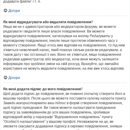
додавати файли" і т. п.
Догори
Як мені відредагувати або видалити повідомлення?
Якщо ви не є адміністратором або модератором форуму, ви можете
редагувати і видаляти лише власні повідомлення. Ви можете
відредагувати повідомлення, натиснувши на кнопку
Редагувати
у
відповідному повідомленні, інколи лише протягом обмеженого часу з
моменту створення. Якщо хтось вже відповів на повідомлення, то під ним
з'явиться невеличкий напис, який показує скільки разів ви редагували, а
також дату і час останньої з них. Воно не з'явиться, якщо повідомлення
редагував адміністратор або модератор, хоча вони можуть залишити
інформацію про зроблені зміни на свій розсуд. Врахуйте, що звичайні
користувачі не можуть видалити повідомлення, на яке вже хтось відповів.
Догори
Як мені додати підпис до мого повідомлення?
Щоб додати підпис до повідомлення, ви повинні спочатку створити його в
вашому профілі. Після цього ви можете поставити галочку напроти пункту
Завжди використовувати ваш підпис
в формі створення повідомлення,
щоб підпис приєднався. Ви також можете налаштувати приєднання
підпису за замовчуванням до усіх ваших повідомлень, зробивши
відповідний вибір у параграфі "Відправлення повідомлень" пункту
"Особисті налаштування" у вашому профілі. Незважаючи на це, ви
зможете скасувати додавання підпису в окремих повідомлення, знявши