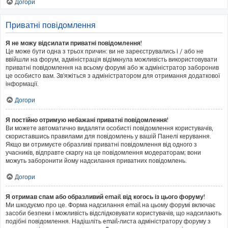
Догори
Приватні повідомлення
Я не можу відсилати приватні повідомлення!
Це може бути одна з трьох причин: ви не зареєструвались і / або не
ввійшли на форум, адміністрація відімкнула можливість використовувати
приватні повідомлення на всьому форумі або ж адміністратор заборонив
це особисто вам. Зв'яжіться з адміністратором для отримання додаткової
інформації.
Догори
Я постійно отримую небажані приватні повідомлення!
Ви можете автоматично видаляти особисті повідомлення користувачів,
скориставшись правилами для повідомлень у вашій Панелі керування.
Якщо ви отримуєте образливі приватні повідомлення від одного з
учасників, відправте скаргу на це повідомлення модераторам; вони
можуть заборонити йому надсилання приватних повідомлень.
Догори
Я отримав спам або образливий email від когось із цього форуму!
Ми шкодуємо про це. Форма надсилання email на цьому форумі включає
засоби безпеки і можливість відслідковувати користувачів, що надсилають
подібні повідомлення. Надішліть email-листа адміністратору форуму з