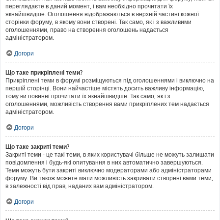
переглядаєте в даний момент, і вам необхідно прочитати їх
якнайшвидше. Оголошення відображаються в верхній частині кожної
сторінки форуму, в якому вони створені. Так само, як і з важливими
оголошеннями, право на створення оголошень надається
адміністратором.
Догори
Що таке прикріплені теми?
Прикріплені теми в форумі розміщуються під оголошеннями і виключно на
першій сторінці. Вони найчастіше містять досить важливу інформацію,
тому ви повинні прочитати їх якнайшвидше. Так само, як і з
оголошеннями, можливість створення вами прикріплених тем надається
адміністратором.
Догори
Що таке закриті теми?
Закриті теми - це такі теми, в яких користувачі більше не можуть залишати
повідомлення і будь-які опитування в них автоматично завершуються.
Теми можуть бути закриті виключно модераторами або адміністраторами
форуму. Ви також можете мати можливість закривати створені вами теми,
в залежності від прав, наданих вам адміністратором.
Догори