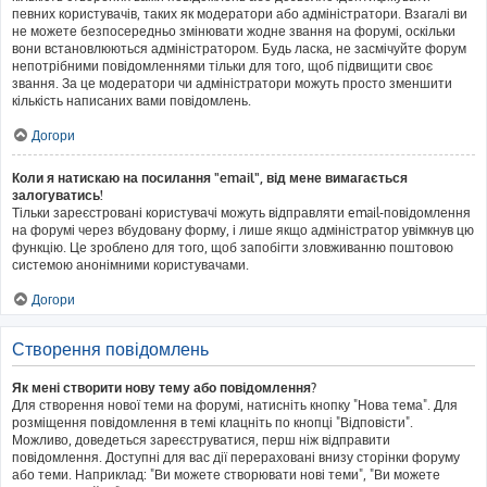
певних користувачів, таких як модератори або адміністратори. Взагалі ви
не можете безпосередньо змінювати жодне звання на форумі, оскільки
вони встановлюються адміністратором. Будь ласка, не засмічуйте форум
непотрібними повідомленнями тільки для того, щоб підвищити своє
звання. За це модератори чи адміністратори можуть просто зменшити
кількість написаних вами повідомлень.
Догори
Коли я натискаю на посилання "email", від мене вимагається
залогуватись!
Тільки зареєстровані користувачі можуть відправляти email-повідомлення
на форумі через вбудовану форму, і лише якщо адміністратор увімкнув цю
функцію. Це зроблено для того, щоб запобігти зловживанню поштовою
системою анонімними користувачами.
Догори
Створення повідомлень
Як мені створити нову тему або повідомлення?
Для створення нової теми на форумі, натисніть кнопку "Нова тема". Для
розміщення повідомлення в темі клацніть по кнопці "Відповісти".
Можливо, доведеться зареєструватися, перш ніж відправити
повідомлення. Доступні для вас дії перераховані внизу сторінки форуму
або теми. Наприклад: "Ви можете створювати нові теми", "Ви можете