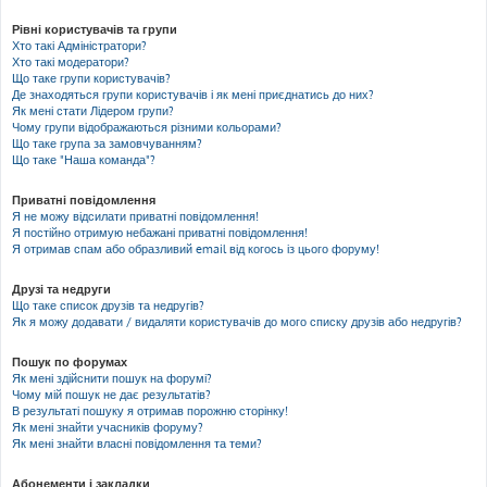
Рівні користувачів та групи
Хто такі Адміністратори?
Хто такі модератори?
Що таке групи користувачів?
Де знаходяться групи користувачів і як мені приєднатись до них?
Як мені стати Лідером групи?
Чому групи відображаються різними кольорами?
Що таке група за замовчуванням?
Що таке "Наша команда"?
Приватні повідомлення
Я не можу відсилати приватні повідомлення!
Я постійно отримую небажані приватні повідомлення!
Я отримав спам або образливий email від когось із цього форуму!
Друзі та недруги
Що таке список друзів та недругів?
Як я можу додавати / видаляти користувачів до мого списку друзів або недругів?
Пошук по форумах
Як мені здійснити пошук на форумі?
Чому мій пошук не дає результатів?
В результаті пошуку я отримав порожню сторінку!
Як мені знайти учасників форуму?
Як мені знайти власні повідомлення та теми?
Абонементи і закладки