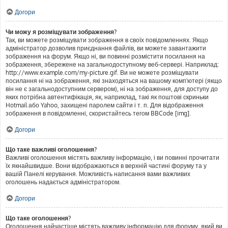
Догори
Чи можу я розміщувати зображення?
Так, ви можете розміщувати зображення в своїх повідомленнях. Якщо
адміністратор дозволив приєднання файлів, ви можете завантажити
зображення на форум. Якщо ні, ви повинні розмістити посилання на
зображення, збережене на загальнодоступному веб-сервері. Наприклад:
http://www.example.com/my-picture.gif. Ви не можете розміщувати
посилання ні на зображення, які знаходяться на вашому комп'ютері (якщо
він не є загальнодоступним сервером), ні на зображення, для доступу до
яких потрібна автентифікація, як, наприклад, такі як поштові скриньки
Hotmail або Yahoo, захищені паролем сайти і т. п. Для відображення
зображення в повідомленні, скористайтесь тегом BBCode [img].
Догори
Що таке важливі оголошення?
Важливі оголошення містять важливу інформацію, і ви повинні прочитати
їх якнайшвидше. Вони відображаються в верхній частині форуму та у
вашій Панелі керування. Можливість написання вами важливих
оголошень надається адміністратором.
Догори
Що таке оголошення?
Оголошення найчастіше містять важливу інформацію для форуму, який ви