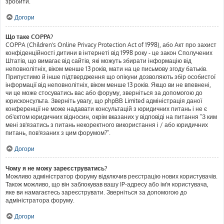
зробити.
Догори
Що таке COPPA?
COPPA (Children's Online Privacy Protection Act of 1998), або Акт про захист
конфіденційності дитини в інтернеті від 1998 року - це закон Сполучених
Штатів, що вимагає від сайтів, які можуть збирати інформацію від
неповнолітніх, віком менше 13 років, мати на це письмову згоду батьків.
Припустимо й інше підтвердження що опікуни дозволяють збір особистої
інформації від неповнолітніх, віком менше 13 років. Якщо ви не впевнені,
чи це може стосуватись вас або форуму, зверніться за допомогою до
юрисконсульта. Зверніть увагу, що phpBB Limited адміністрація даної
конференції не може надавати консультацій з юридичних питань і не є
об'єктом юридичних відносин, окрім вказаних у відповіді на питання "З ким
мені зв'язатись з питань некоректного використання і / або юридичних
питань, пов'язаних з цим форумом?".
Догори
Чому я не можу зареєструватись?
Можливо адміністратор форуму відключив реєстрацію нових користувачів.
Також можливо, що він заблокував вашу IP-адресу або ім'я користувача,
яке ви намагаєтесь зареєструвати. Зверніться за допомогою до
адміністратора форуму.
Догори