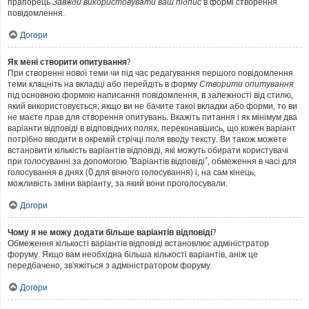
прапорець
Завжди використовувати ваш підпис
в формі створення
повідомлення.
Догори
Як мені створити опитування?
При створенні нової теми чи під час редагування першого повідомлення
теми клацніть на вкладці або перейдіть в форму
Створити опитування
під основною формою написання повідомлення, в залежності від стилю,
який використовується; якщо ви не бачите такої вкладки або форми, то ви
не маєте прав для створення опитувань. Вкажіть питання і як мінімум два
варіанти відповіді в відповідних полях, переконавшись, що кожен варіант
потрібно вводити в окремій стрічці поля вводу тексту. Ви також можете
встановити кількість варіантів відповіді, які можуть обирати користувачі
при голосуванні за допомогою "Варіантів відповіді", обмеження в часі для
голосування в днях (0 для вічного голосування) і, на сам кінець,
можливість зміни варіанту, за який вони проголосували.
Догори
Чому я не можу додати більше варіантів відповіді?
Обмеження кількості варіантів відповіді встановлює адміністратор
форуму. Якщо вам необхідна більша кількості варіантів, аніж це
передбачено, зв'яжіться з адміністратором форуму.
Догори