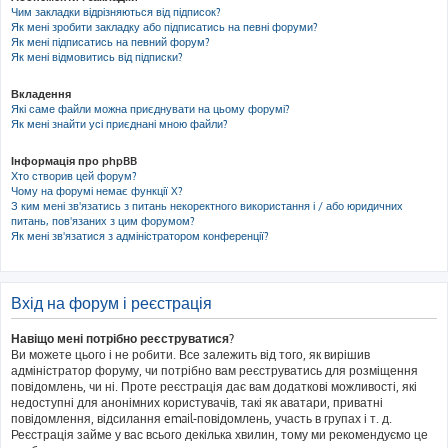
Чим закладки відрізняються від підписок?
Як мені зробити закладку або підписатись на певні форуми?
Як мені підписатись на певний форум?
Як мені відмовитись від підписки?
Вкладення
Які саме файли можна приєднувати на цьому форумі?
Як мені знайти усі приєднані мною файли?
Інформація про phpBB
Хто створив цей форум?
Чому на форумі немає функції X?
З ким мені зв'язатись з питань некоректного використання і / або юридичних
питань, пов'язаних з цим форумом?
Як мені зв'язатися з адміністратором конференції?
Вхід на форум і реєстрація
Навіщо мені потрібно реєструватися?
Ви можете цього і не робити. Все залежить від того, як вирішив
адміністратор форуму, чи потрібно вам реєструватись для розміщення
повідомлень, чи ні. Проте реєстрація дає вам додаткові можливості, які
недоступні для анонімних користувачів, такі як аватари, приватні
повідомлення, відсилання email-повідомлень, участь в групах і т. д.
Реєстрація займе у вас всього декілька хвилин, тому ми рекомендуємо це