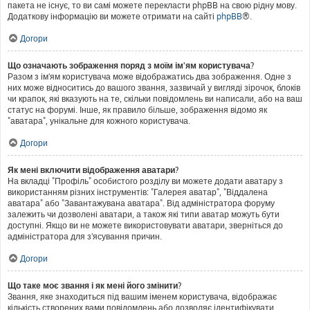
пакета не існує, то ви самі можете перекласти phpBB на свою рідну мову.
Додаткову інформацію ви можете отримати на сайті
phpBB
®.
Догори
Що означають зображення поряд з моїм ім'ям користувача?
Разом з ім'ям користувача може відображатись два зображення. Одне з
них може відноситись до вашого звання, зазвичай у вигляді зірочок, блоків
чи крапок, які вказують на те, скільки повідомлень ви написали, або на ваш
статус на форумі. Інше, як правило більше, зображення відомо як
"аватара", унікальне для кожного користувача.
Догори
Як мені включити відображення аватари?
На вкладці "Профіль" особистого розділу ви можете додати аватару з
використанням різних інструментів: "Галерея аватар", "Віддалена
аватара" або "Завантажувана аватара". Від адміністратора форуму
залежить чи дозволені аватари, а також які типи аватар можуть бути
доступні. Якщо ви не можете використовувати аватари, зверніться до
адміністратора для з'ясування причин.
Догори
Що таке моє звання і як мені його змінити?
Звання, яке знаходиться під вашим іменем користувача, відображає
кількість створених вами повідомлень або дозволяє ідентифікувати