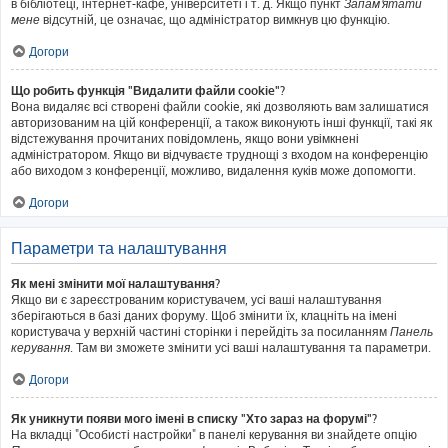
в бібліотеці, інтернет-кафе, університеті і т. д. Якщо пункт
Запам'ятати
мене
відсутній, це означає, що адміністратор вимкнув цю функцію.
Догори
Що робить функція "Видалити файли cookie"?
Вона видаляє всі створені файли cookie, які дозволяють вам залишатися
авторизованим на цій конференції, а також виконують інші функції, такі як
відстежування прочитаних повідомлень, якщо вони увімкнені
адміністратором. Якщо ви відчуваєте труднощі з входом на конференцію
або виходом з конференції, можливо, видалення куків може допомогти.
Догори
Параметри та налаштування
Як мені змінити мої налаштування?
Якщо ви є зареєстрованим користувачем, усі ваші налаштування
зберігаються в базі даних форуму. Щоб змінити їх, клацніть на імені
користувача у верхній частині сторінки і перейдіть за посиланням
Панель
керування
. Там ви зможете змінити усі ваші налаштування та параметри.
Догори
Як уникнути появи мого імені в списку "Хто зараз на форумі"?
На вкладці "Особисті настройки" в панелі керування ви знайдете опцію