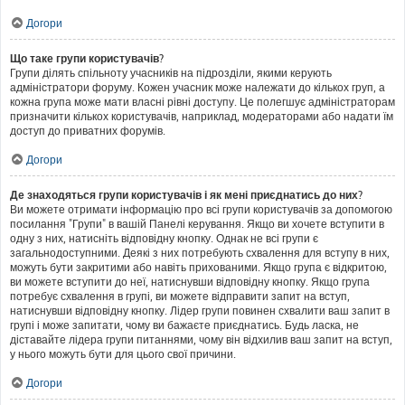
Догори
Що таке групи користувачів?
Групи ділять спільноту учасників на підрозділи, якими керують
адміністратори форуму. Кожен учасник може належати до кількох груп, а
кожна група може мати власні рівні доступу. Це полегшує адміністраторам
призначити кількох користувачів, наприклад, модераторами або надати їм
доступ до приватних форумів.
Догори
Де знаходяться групи користувачів і як мені приєднатись до них?
Ви можете отримати інформацію про всі групи користувачів за допомогою
посилання "Групи" в вашій Панелі керування. Якщо ви хочете вступити в
одну з них, натисніть відповідну кнопку. Однак не всі групи є
загальнодоступними. Деякі з них потребують схвалення для вступу в них,
можуть бути закритими або навіть прихованими. Якщо група є відкритою,
ви можете вступити до неї, натиснувши відповідну кнопку. Якщо група
потребує схвалення в групі, ви можете відправити запит на вступ,
натиснувши відповідну кнопку. Лідер групи повинен схвалити ваш запит в
групі і може запитати, чому ви бажаєте приєднатись. Будь ласка, не
діставайте лідера групи питаннями, чому він відхилив ваш запит на вступ,
у нього можуть бути для цього свої причини.
Догори