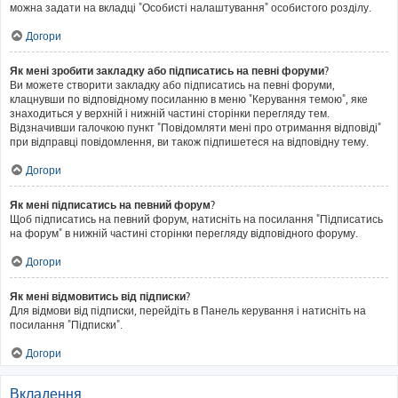
можна задати на вкладці "Особисті налаштування" особистого розділу.
Догори
Як мені зробити закладку або підписатись на певні форуми?
Ви можете створити закладку або підписатись на певні форуми,
клацнувши по відповідному посиланню в меню "Керування темою", яке
знаходиться у верхній і нижній частині сторінки перегляду тем.
Відзначивши галочкою пункт "Повідомляти мені про отримання відповіді"
при відправці повідомлення, ви також підпишетеся на відповідну тему.
Догори
Як мені підписатись на певний форум?
Щоб підписатись на певний форум, натисніть на посилання "Підписатись
на форум" в нижній частині сторінки перегляду відповідного форуму.
Догори
Як мені відмовитись від підписки?
Для відмови від підписки, перейдіть в Панель керування і натисніть на
посилання "Підписки".
Догори
Вкладення