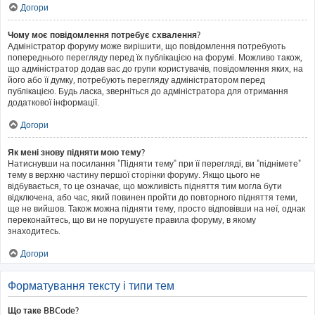
Догори
Чому моє повідомлення потребує схвалення?
Адміністратор форуму може вирішити, що повідомлення потребують
попереднього перегляду перед їх публікацією на форумі. Можливо також,
що адміністратор додав вас до групи користувачів, повідомлення яких, на
його або її думку, потребують перегляду адміністратором перед
публікацією. Будь ласка, зверніться до адміністратора для отримання
додаткової інформації.
Догори
Як мені знову підняти мою тему?
Натиснувши на посилання "Підняти тему" при її перегляді, ви "піднімете"
тему в верхню частину першої сторінки форуму. Якщо цього не
відбувається, то це означає, що можливість підняття тим могла бути
відключена, або час, який повинен пройти до повторного підняття теми,
ще не вийшов. Також можна підняти тему, просто відповівши на неї, однак
переконайтесь, що ви не порушуєте правила форуму, в якому
знаходитесь.
Догори
Форматування тексту і типи тем
Що таке BBCode?