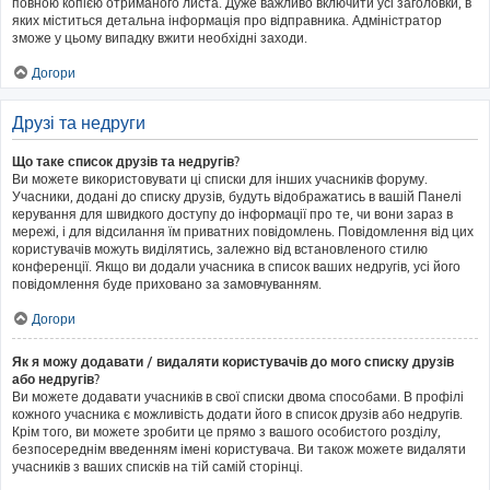
повною копією отриманого листа. Дуже важливо включити усі заголовки, в
яких міститься детальна інформація про відправника. Адміністратор
зможе у цьому випадку вжити необхідні заходи.
Догори
Друзі та недруги
Що таке список друзів та недругів?
Ви можете використовувати ці списки для інших учасників форуму.
Учасники, додані до списку друзів, будуть відображатись в вашій Панелі
керування для швидкого доступу до інформації про те, чи вони зараз в
мережі, і для відсилання їм приватних повідомлень. Повідомлення від цих
користувачів можуть виділятись, залежно від встановленого стилю
конференції. Якщо ви додали учасника в список ваших недругів, усі його
повідомлення буде приховано за замовчуванням.
Догори
Як я можу додавати / видаляти користувачів до мого списку друзів
або недругів?
Ви можете додавати учасників в свої списки двома способами. В профілі
кожного учасника є можливість додати його в список друзів або недругів.
Крім того, ви можете зробити це прямо з вашого особистого розділу,
безпосереднім введенням імені користувача. Ви також можете видаляти
учасників з ваших списків на тій самій сторінці.