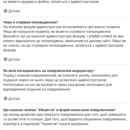
не можете додавати файли, зв'яжіться з адміністратором.
Догори
Чому я отримав попередження?
На кожному форумі адміністратори встановлюють свої власні правила.
Якщо ви порушили правила, ви можете отримати попередження.
Врахуйте, що це рішення адміністратора форуму, і phpBB Limited не має
ніякого відношення до попереджень, винесеним на даному сайті. Якщо ви
не знаєте, за що отримали попередження, зв'яжіться з адміністратором
форуму.
Догори
Як мені поскаржитись на повідомлення модератору?
Поряд з кожним повідомленням, ви побачите кнопку, призначену для
подання скарги на нього, якщо це дозволено адміністратором.
Натиснувши на неї, ви пройдете через ряд кроків, необхідних для
відправлення подання на повідомлення.
Догори
Що означає кнопка "Зберегти" в формі написання повідомлення?
Ця кнопка дозволяє вам зберігати повідомлення для того, щоб завершити
та розмістити їх пізніше. Для того, щоб відкрити збережене повідомлення,
перейдіть в параграф "Чернетки" панелі керування.