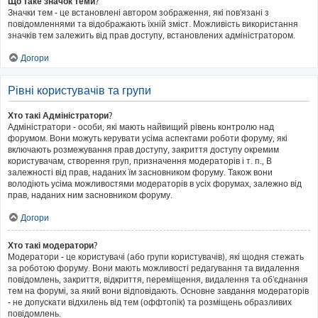
Що таке значок теми?
Значки тем - це встановлені автором зображення, які пов'язані з
повідомленнями та відображають їхній зміст. Можливість використання
значків тем залежить від прав доступу, встановлених адміністратором.
Догори
Рівні користувачів та групи
Хто такі Адміністратори?
Адміністратори - особи, які мають найвищий рівень контролю над
форумом. Вони можуть керувати усіма аспектами роботи форуму, які
включають розмежування прав доступу, закриття доступу окремим
користувачам, створення груп, призначення модераторів і т. п., В
залежності від прав, наданих їм засновником форуму. Також вони
володіють усіма можливостями модераторів в усіх форумах, залежно від
прав, наданих ним засновником форуму.
Догори
Хто такі модератори?
Модератори - це користувачі (або групи користувачів), які щодня стежать
за роботою форуму. Вони мають можливості редагування та видалення
повідомлень, закриття, відкриття, переміщення, видалення та об'єднання
тем на форумі, за який вони відповідають. Основне завдання модераторів
- не допускати відхилень від тем (оффтопік) та розміщень образливих
повідомлень.