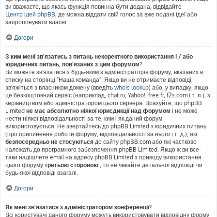
ви вважаєте, що якась функція повинна бути додана, відвідайте
Центр ідей phpBB
, де можна віддати свій голос за вже подані ідеї або
запропонувати власні.
Догори
З ким мені зв'язатись з питань некоректного використання і / або
юридичних питань, пов'язаних з цим форумом?
Ви можете зв'язатися з будь-яким з адміністраторів форуму, вказаних в
списку на сторінці "Наша команда". Якщо ви не отримаєте відповіді,
зв'яжіться з власником домену (введіть
whois lookup
) або, у випадку, якщо
це безкоштовний сервіс (наприклад, chat.ru, Yahoo!, free.fr, f2s.com і т. п.), з
керівництвом або адміністратором цього сервера. Врахуйте, що phpBB
Limited
не має абсолютно ніякої юрисдикції над форумом
і не може
нести ніякої відповідальності за те, ким і як даний форум
використовується. Не звертайтесь до phpBB Limited з юридичних питань
(про припинення роботи форуму, відповідальності за нього і т. д.), які
безпосередньо не стосуються
до сайту phpBB.com або які частково
належать до програмного забезпечення phpBB Limited. Якщо ж ви все-
таки надішлете email на адресу phpBB Limited з приводу використання
цього форуму
третьою стороною
, то не чекайте детальної відповіді чи
будь-якої відповіді взагалі.
Догори
Як мені зв'язатися з адміністратором конференції?
Всі користувачі даного форуму можуть використовувати відповідну форму