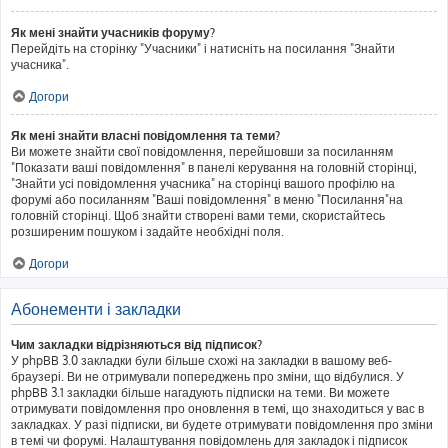
Як мені знайти учасників форуму?
Перейдіть на сторінку "Учасники" і натисніть на посилання "Знайти
учасника".
Догори
Як мені знайти власні повідомлення та теми?
Ви можете знайти свої повідомлення, перейшовши за посиланням
"Показати ваші повідомлення" в панелі керування на головній сторінці,
"Знайти усі повідомлення учасника" на сторінці вашого профілю на
форумі або посиланням "Ваші повідомлення" в меню "Посилання"на
головній сторінці. Щоб знайти створені вами теми, скористайтесь
розширеним пошуком і задайте необхідні поля.
Догори
Абонементи і закладки
Чим закладки відрізняються від підписок?
У phpBB 3.0 закладки були більше схожі на закладки в вашому веб-
браузері. Ви не отримували попереджень про зміни, що відбулися. У
phpBB 3.1 закладки більше нагадують підписки на теми. Ви можете
отримувати повідомлення про оновлення в темі, що знаходиться у вас в
закладках. У разі підписки, ви будете отримувати повідомлення про зміни
в темі чи форумі. Налаштування повідомлень для закладок і підписок