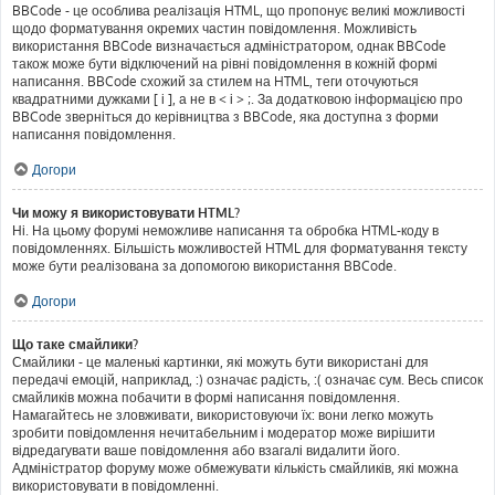
BBCode - це особлива реалізація HTML, що пропонує великі можливості
щодо форматування окремих частин повідомлення. Можливість
використання BBCode визначається адміністратором, однак BBCode
також може бути відключений на рівні повідомлення в кожній формі
написання. BBCode схожий за стилем на HTML, теги оточуються
квадратними дужками [ і ], а не в < і > ;. За додатковою інформацією про
BBCode зверніться до керівництва з BBCode, яка доступна з форми
написання повідомлення.
Догори
Чи можу я використовувати HTML?
Ні. На цьому форумі неможливе написання та обробка HTML-коду в
повідомленнях. Більшість можливостей HTML для форматування тексту
може бути реалізована за допомогою використання BBCode.
Догори
Що таке смайлики?
Смайлики - це маленькі картинки, які можуть бути використані для
передачі емоцій, наприклад, :) означає радість, :( означає сум. Весь список
смайликів можна побачити в формі написання повідомлення.
Намагайтесь не зловживати, використовуючи їх: вони легко можуть
зробити повідомлення нечитабельним і модератор може вирішити
відредагувати ваше повідомлення або взагалі видалити його.
Адміністратор форуму може обмежувати кількість смайликів, які можна
використовувати в повідомленні.