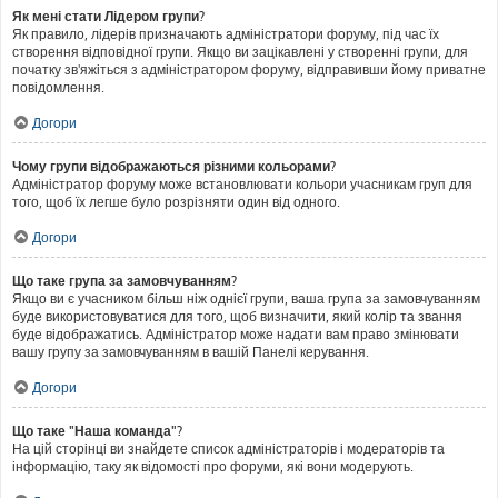
Як мені стати Лідером групи?
Як правило, лідерів призначають адміністратори форуму, під час їх
створення відповідної групи. Якщо ви зацікавлені у створенні групи, для
початку зв'яжіться з адміністратором форуму, відправивши йому приватне
повідомлення.
Догори
Чому групи відображаються різними кольорами?
Адміністратор форуму може встановлювати кольори учасникам груп для
того, щоб їх легше було розрізняти один від одного.
Догори
Що таке група за замовчуванням?
Якщо ви є учасником більш ніж однієї групи, ваша група за замовчуванням
буде використовуватися для того, щоб визначити, який колір та звання
буде відображатись. Адміністратор може надати вам право змінювати
вашу групу за замовчуванням в вашій Панелі керування.
Догори
Що таке "Наша команда"?
На цій сторінці ви знайдете список адміністраторів і модераторів та
інформацію, таку як відомості про форуми, які вони модерують.