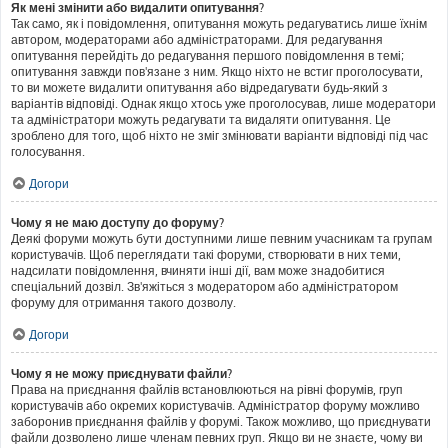
Як мені змінити або видалити опитування?
Так само, як і повідомлення, опитування можуть редагуватись лише їхнім
автором, модераторами або адміністраторами. Для редагування
опитування перейдіть до редагування першого повідомлення в темі;
опитування завжди пов'язане з ним. Якщо ніхто не встиг проголосувати,
то ви можете видалити опитування або відредагувати будь-який з
варіантів відповіді. Однак якщо хтось уже проголосував, лише модератори
та адміністратори можуть редагувати та видаляти опитування. Це
зроблено для того, щоб ніхто не зміг змінювати варіанти відповіді під час
голосування.
Догори
Чому я не маю доступу до форуму?
Деякі форуми можуть бути доступними лише певним учасникам та групам
користувачів. Щоб переглядати такі форуми, створювати в них теми,
надсилати повідомлення, вчиняти інші дії, вам може знадобитися
спеціальний дозвіл. Зв'яжіться з модератором або адміністратором
форуму для отримання такого дозволу.
Догори
Чому я не можу приєднувати файли?
Права на приєднання файлів встановлюються на рівні форумів, груп
користувачів або окремих користувачів. Адміністратор форуму можливо
заборонив приєднання файлів у форумі. Також можливо, що приєднувати
файли дозволено лише членам певних груп. Якщо ви не знаєте, чому ви