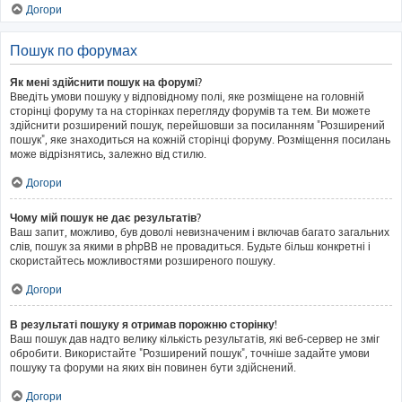
Догори
Пошук по форумах
Як мені здійснити пошук на форумі?
Введіть умови пошуку у відповідному полі, яке розміщене на головній
сторінці форуму та на сторінках перегляду форумів та тем. Ви можете
здійснити розширений пошук, перейшовши за посиланням "Розширений
пошук", яке знаходиться на кожній сторінці форуму. Розміщення посилань
може відрізнятись, залежно від стилю.
Догори
Чому мій пошук не дає результатів?
Ваш запит, можливо, був доволі невизначеним і включав багато загальних
слів, пошук за якими в phpBB не провадиться. Будьте більш конкретні і
скористайтесь можливостями розширеного пошуку.
Догори
В результаті пошуку я отримав порожню сторінку!
Ваш пошук дав надто велику кількість результатів, які веб-сервер не зміг
обробити. Використайте "Розширений пошук", точніше задайте умови
пошуку та форуми на яких він повинен бути здійснений.
Догори