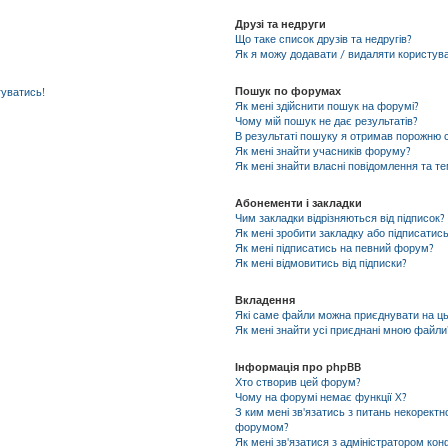
Друзі та недруги
Що таке список друзів та недругів?
Як я можу додавати / видаляти користувач
Пошук по форумах
гуватись!
Як мені здійснити пошук на форумі?
Чому мій пошук не дає результатів?
В результаті пошуку я отримав порожню с
Як мені знайти учасників форуму?
Як мені знайти власні повідомлення та т
Абонементи і закладки
Чим закладки відрізняються від підписок?
Як мені зробити закладку або підписатис
Як мені підписатись на певний форум?
Як мені відмовитись від підписки?
Вкладення
Які саме файли можна приєднувати на ц
Як мені знайти усі приєднані мною файли
Інформація про phpBB
Хто створив цей форум?
Чому на форумі немає функції X?
З ким мені зв'язатись з питань некоректн
форумом?
Як мені зв'язатися з адміністратором кон