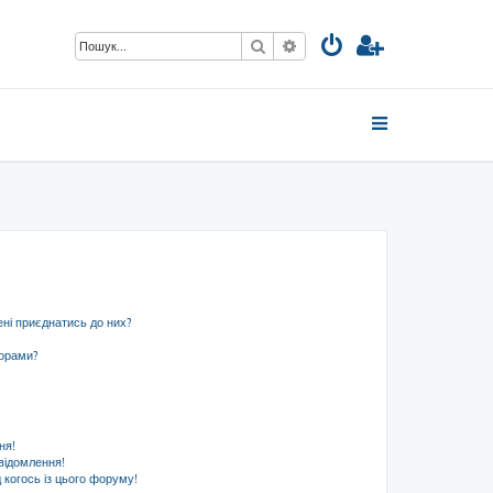
Пошук
Розширений пошук
ені приєднатись до них?
ьорами?
ня!
відомлення!
 когось із цього форуму!