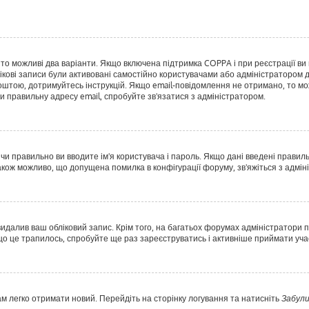
, то можливі два варіанти. Якщо включена підтримка COPPA і при реєстрації ви 
ікові записи були активовані самостійно користувачами або адміністратором д
оштою, дотримуйтесь інструкцій. Якщо email-повідомлення не отримано, то мо
и правильну адресу email, спробуйте зв'язатися з адміністратором.
 чи правильно ви вводите ім'я користувача і пароль. Якщо дані введені правил
акож можливо, що допущена помилка в конфігурації форуму, зв'яжіться з адмі
идалив ваш обліковий запис. Крім того, на багатьох форумах адміністратори п
 це трапилось, спробуйте ще раз зареєструватись і активніше приймати учас
ам легко отримати новий. Перейдіть на сторінку логування та натисніть
Забули