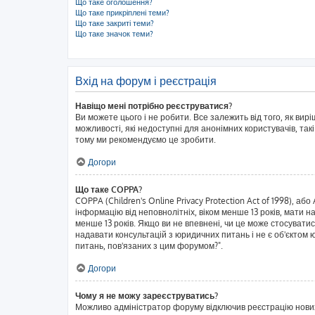
Що таке оголошення?
Що таке прикріплені теми?
Що таке закриті теми?
Що таке значок теми?
Вхід на форум і реєстрація
Навіщо мені потрібно реєструватися?
Ви можете цього і не робити. Все залежить від того, як ви
можливості, які недоступні для анонімних користувачів, такі
тому ми рекомендуємо це зробити.
Догори
Що таке COPPA?
COPPA (Children's Online Privacy Protection Act of 1998), аб
інформацію від неповнолітніх, віком менше 13 років, мати н
менше 13 років. Якщо ви не впевнені, чи це може стосувати
надавати консультацій з юридичних питань і не є об'єктом ю
питань, пов'язаних з цим форумом?".
Догори
Чому я не можу зареєструватись?
Можливо адміністратор форуму відключив реєстрацію нових к