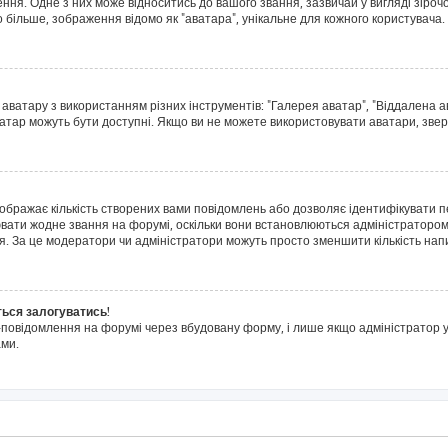
я. Одне з них може відноситись до вашого звання, зазвичай у вигляді зірочок, 
о більше, зображення відомо як "аватара", унікальне для кожного користувача.
 аватару з використанням різних інструментів: "Галерея аватар", "Віддалена 
ватар можуть бути доступні. Якщо ви не можете використовувати аватари, звер
дображає кількість створених вами повідомлень або дозволяє ідентифікувати п
ювати жодне звання на форумі, оскільки вони встановлюються адміністратором
я. За це модератори чи адміністратори можуть просто зменшити кількість на
ться залогуватись!
l-повідомлення на форумі через вбудовану форму, і лише якщо адміністратор у
ми.