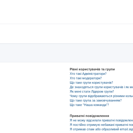
Рівні користувачів та групи
Хто такі Адміністратори?
Хто такі модератори?
Що таке групи користувачів?
Де знаходяться групи користувачів і як м
Як мені стати Лідером групи?
Чому групи відображаються різними кол
Що таке група за замовчуванням?
Що таке "Наша команда"?
Приватні повідомлення
Я не можу відсилати приватні повідомлен
Я постійно отримую небажані приватні по
Я отримав спам або образливий email від