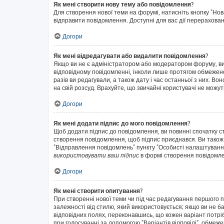
Як мені створити нову тему або повідомлення?
Для створення нової теми на форумі, натисніть кнопку "Нов
відправити повідомлення. Доступні для вас дії перерахован
Догори
Як мені відредагувати або видалити повідомлення?
Якщо ви не є адміністратором або модератором форуму, ви
відповідному повідомленні, інколи лише протягом обмеженог
разів ви редагували, а також дату і час останньої з них. 
на свій розсуд. Врахуйте, що звичайні користувачі не можут
Догори
Як мені додати підпис до мого повідомлення?
Щоб додати підпис до повідомлення, ви повинні спочатку с
створення повідомлення, щоб підпис приєднався. Ви також
"Відправлення повідомлень" пункту "Особисті налаштуванн
використовувати ваш підпис
в формі створення повідомл
Догори
Як мені створити опитування?
При створенні нової теми чи під час редагування першого 
залежності від стилю, який використовується; якщо ви не ба
відповідних полях, переконавшись, що кожен варіант потрібн
при голосуванні за допомогою "Варіантів відповіді", обмежен