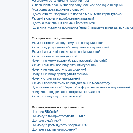
На форумі встановлено невірний час!
Я встановив власну часову зону, але час все одно невірний!
Моя рідна мова відсутня у списку!
Що означають зображення поряд з моїм ім'ям користувача?
Як мені включити відображення аватари?
Що таке моє звання і як мені його змінити?
Коли я натискаю на посилання "email", від мене вимагається зало
Створення повідомлень
Як мені створити нову тему або повідомлення?
Як мені відредагувати або видалити повідомлення?
Як мені додати підпис до мого повідомлення?
Як мені створити опитування?
Чому я не можу додати більше варіантів відповіді?
Як мені змінити або видалити опитування?
Чому я не маю доступу до форуму?
Чому я не можу приєднувати файли?
Чому я отримав попередження?
Як мені поскаржитись на повідомлення модератору?
Що означає кнопка "Зберегти" в формі написання повідомлення?
Чому моє повідомлення потребує схвалення?
Як мені знову підняти мою тему?
Форматування тексту і типи тем
Що таке BBCode?
Чи можу я використовувати HTML?
Що таке смайлики?
Чи можу я розміщувати зображення?
Що таке важливі оголошення?