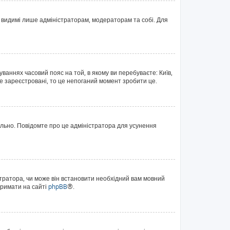
те видимі лише адміністраторам, модераторам та собі. Для
уваннях часовий пояс на той, в якому ви перебуваєте: Київ,
е зареєстровані, то це непоганий момент зробити це.
ильно. Повідомте про це адміністратора для усунення
тратора, чи може він встановити необхідний вам мовний
тримати на сайті
phpBB
®.