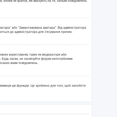
блоків чи крапок, які вказують на те, скільки повідомлень
аватара" або "Завантажувана аватара". Від адміністратора
ніться до адміністратора для з'ясування причин.
евних користувачів, таких як модератори або
. Будь ласка, не засмічуйте форум непотрібними
писаних вами повідомлень.
вімкнув цю функцію. Це зроблено для того, щоб запобігти