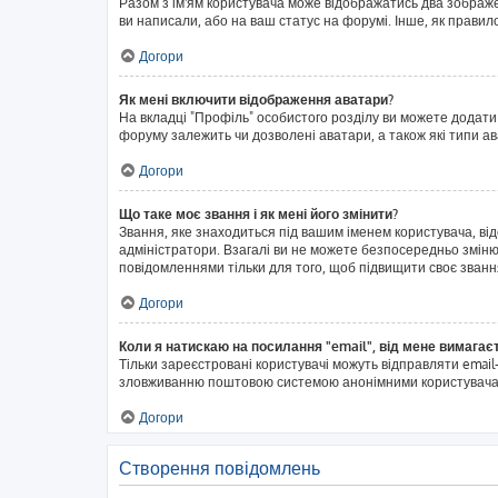
Разом з ім'ям користувача може відображатись два зображенн
ви написали, або на ваш статус на форумі. Інше, як правил
Догори
Як мені включити відображення аватари?
На вкладці "Профіль" особистого розділу ви можете додати
форуму залежить чи дозволені аватари, а також які типи а
Догори
Що таке моє звання і як мені його змінити?
Звання, яке знаходиться під вашим іменем користувача, ві
адміністратори. Взагалі ви не можете безпосередньо змін
повідомленнями тільки для того, щоб підвищити своє званн
Догори
Коли я натискаю на посилання "email", від мене вимагає
Тільки зареєстровані користувачі можуть відправляти emai
зловживанню поштовою системою анонімними користувача
Догори
Створення повідомлень