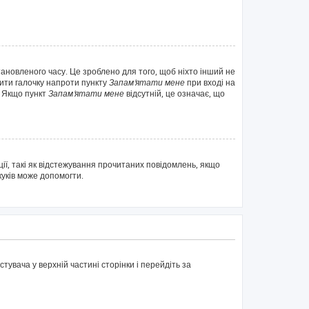
тановленого часу. Це зроблено для того, щоб ніхто інший не
вити галочку напроти пункту
Запам'ятати мене
при вході на
. Якщо пункт
Запам'ятати мене
відсутній, це означає, що
ії, такі як відстежування прочитаних повідомлень, якщо
куків може допомогти.
тувача у верхній частині сторінки і перейдіть за