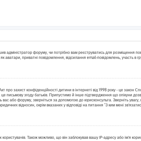
рішив адміністратор форуму, чи потрібно вам реєструватись для розміщення пов
 як аватари, приватні повідомлення, відсилання email-повідомлень, участь в гру
о Акт про захист конфіденційності дитини в інтернеті від 1998 року - це закон 
а це письмову згоду батьків. Припустимо й інше підтвердження що опікуни дозв
сь вас або форуму, зверніться за допомогою до юрисконсульта. Зверніть увагу,
ридичних відносин, окрім вказаних у відповіді на питання "З ким мені зв'язат
ористувачів. Також можливо, що він заблокував вашу IP-адресу або ім'я корис