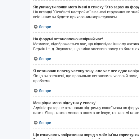
Як уникнути появи мого імені в списку "Хто зараз на фор
На вкладці "Особисті настройки" в панелі керування ви зн
всіх інших ви будете прихованим користувачем.
Догори
На форумі встановлено невірний час!
Можливо, відображається час, що відповідає іншому часовом
Берлін і т. д. Зауважте, що зміна часового поясу та бага
Догори
Я встановив власну часову зону, але час все одно невір
Якщо ви впевнені, що правильно встановили часовий пояс, 
проблеми.
Догори
Моя рідна мова відсутня у списку!
Адміністратор не встановив підтримку вашої мови на форум
пакет. Якщо такого мовного пакета не існує, то ви самі м
Догори
Що означають зображення поряд з моїм ім'ям користува