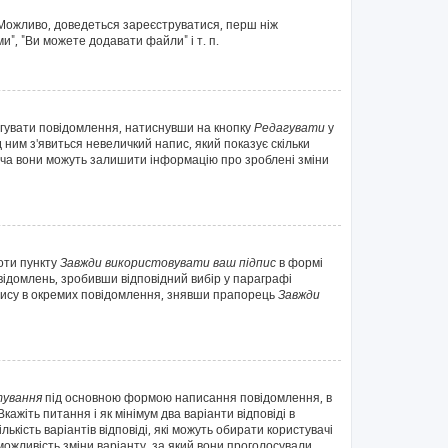
. Можливо, доведеться зареєструватися, перш ніж
", "Ви можете додавати файли" і т. п.
агувати повідомлення, натиснувши на кнопку
Редагувати
у
 ним з'явиться невеличкий напис, який показує скільки
 хоча вони можуть залишити інформацію про зроблені зміни
оти пункту
Завжди використовувати ваш підпис
в формі
ідомлень, зробивши відповідний вибір у параграфі
дпису в окремих повідомлення, знявши прапорець
Завжди
ування
під основною формою написання повідомлення, в
ажіть питання і як мінімум два варіанти відповіді в
ькість варіантів відповіді, які можуть обирати користувачі
 можливість зміни варіанту, за який вони проголосували.