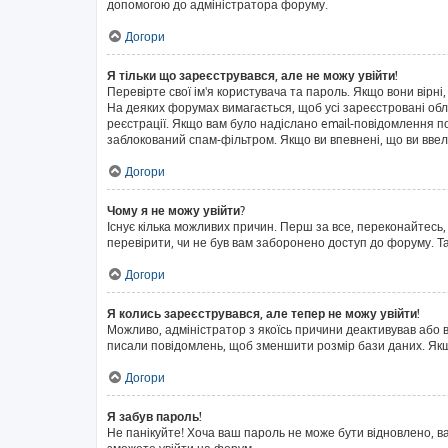
допомогою до адміністратора форуму.
Догори
Я тільки що зареєструвався, але не можу увійти!
Перевірте свої ім'я користувача та пароль. Якщо вони вірні
На деяких форумах вимагається, щоб усі зареєстровані обл
реєстрації. Якщо вам було надіслано email-повідомлення п
заблокований спам-фільтром. Якщо ви впевнені, що ви ввел
Догори
Чому я не можу увійти?
Існує кілька можливих причин. Перш за все, переконайтесь,
перевірити, чи не був вам заборонено доступ до форуму. Т
Догори
Я колись зареєструвався, але тепер не можу увійти!
Можливо, адміністратор з якоїсь причини деактивував або в
писали повідомлень, щоб зменшити розмір бази даних. Якщо
Догори
Я забув пароль!
Не панікуйте! Хоча ваш пароль не може бути відновлено, в