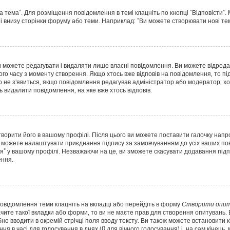
а тема". Для розміщення повідомлення в темі клацніть по кнопці "Відповісти"
і внизу сторінки форуму або теми. Наприклад: "Ви можете створювати нові теми
 можете редагувати і видаляти лише власні повідомлення. Ви можете відред
о часу з моменту створення. Якщо хтось вже відповів на повідомлення, то під
Воно не з'явиться, якщо повідомлення редагував адміністратор або модератор,
ь видалити повідомлення, на яке вже хтось відповів.
творити його в вашому профілі. Після цього ви можете поставити галочку напр
 можете налаштувати приєднання підпису за замовчуванням до усіх ваших пов
я" у вашому профілі. Незважаючи на це, ви зможете скасувати додавання пі
ення.
повідомлення теми клацніть на вкладці або перейдіть в форму
Створити опит
чите такої вкладки або форми, то ви не маєте прав для створення опитувань. Вк
о вводити в окремій стрічці поля вводу тексту. Ви також можете встановити кіл
ня в часі для голосування в днях (0 для вічного голосування) і, на сам кінець,