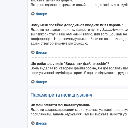
зможете увійти на форум.
Якщо не вдалося отримати новий пароль, зв'яжіться з адм
Догори
Чому мені постійно доводиться вводити ім’я і пароль?
Якщо ви не ставите галочку напроти пункту
Запам'ятати м
зміг використати ваш обліковий запис. Для того щоб вам не
конференцію. Не рекомендується робити це на загальнодосту
адміністратор вимкнув цю функцію.
Догори
Що робить функція "Видалити файли cookie"?
Вона видаляє всі створені файли cookie, які дозволяють ва
вони увімкнені адміністратором. Якщо ви відчуваєте трудн
Догори
Параметри та налаштування
Як мені змінити мої налаштування?
Якщо ви є зареєстрованим користувачем, усі ваші налаштуван
посиланням
Панель керування
. Там ви зможете змінити ус
Догори