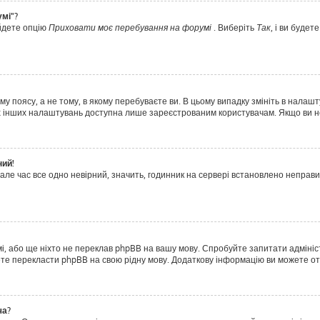
умі"?
айдете опцію
Приховати моє перебування на форумі
. Виберіть
Так
, і ви буде
у поясу, а не тому, в якому перебуваєте ви. В цьому випадку змініть в налашт
тьох інших налаштувань доступна лише зареєстрованим користувачам. Якщо ви н
ний!
але час все одно невірний, значить, годинник на сервері встановлено неправ
і, або ще ніхто не переклав phpBB на вашу мову. Спробуйте запитати адмініс
ожете перекласти phpBB на свою рідну мову. Додаткову інформацію ви можете о
ча?