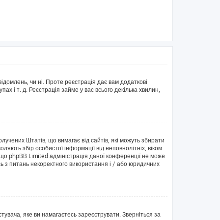
ідомлень, чи ні. Проте реєстрація дає вам додаткові
пах і т. д. Реєстрація займе у вас всього декілька хвилин,
Сполучених Штатів, що вимагає від сайтів, які можуть збирати
оляють збір особистої інформації від неповнолітніх, віком
 що phpBB Limited адміністрація даної конференції не може
ись з питань некоректного використання і / або юридичних
тувача, яке ви намагаєтесь зареєструвати. Зверніться за