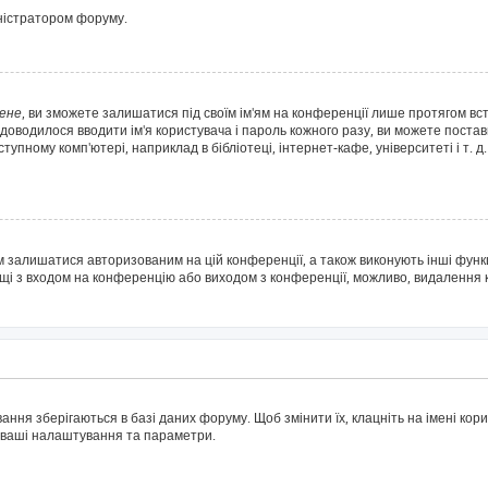
іністратором форуму.
ене
, ви зможете залишатися під своїм ім'ям на конференції лише протягом вс
 доводилося вводити ім'я користувача і пароль кожного разу, ви можете поста
пному комп'ютері, наприклад в бібліотеці, інтернет-кафе, університеті і т. д
м залишатися авторизованим на цій конференції, а також виконують інші функц
ощі з входом на конференцію або виходом з конференції, можливо, видалення 
ня зберігаються в базі даних форуму. Щоб змінити їх, клацніть на імені корис
і ваші налаштування та параметри.