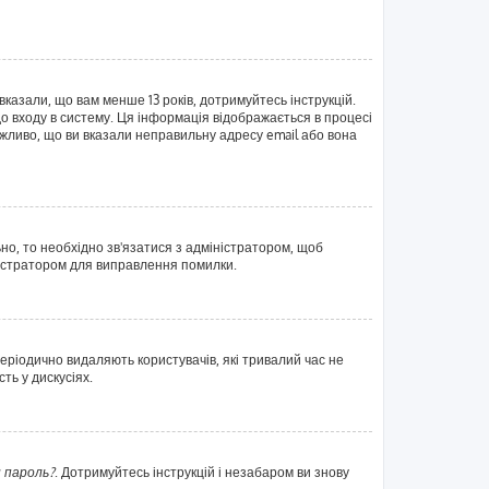
вказали, що вам менше 13 років, дотримуйтесь інструкцій.
о входу в систему. Ця інформація відображається в процесі
жливо, що ви вказали неправильну адресу email або вона
ьно, то необхідно зв'язатися з адміністратором, щоб
ністратором для виправлення помилки.
еріодично видаляють користувачів, які тривалий час не
ть у дискусіях.
 пароль?
. Дотримуйтесь інструкцій і незабаром ви знову