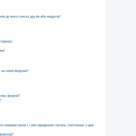
ів до мого списку друзів або недругів?
торінку!
еми?
ь на певні форуми?
ьому форумі?
?
ого використання і / або юридичних питань, пов'язаних з цим
ференції?