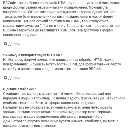
BBCode - це особлива реалізація HTML, що пропонує великі можливості
щодо форматування окремих частин повідомлення. Можливість
використання BBCode визначається адміністратором, однак BBCode
також може бути відключений на рівні повідомлення в кожній формі
написання. BBCode схожий за стилем на HTML, теги оточуються
квадратними дужками [ і ], а не в < і > ;. За додатковою інформацією про
BBCode зверніться до керівництва з BBCode, яка доступна з форми
написання повідомлення.
Догори
Чи можу я використовувати HTML?
Ні. На цьому форумі неможливе написання та обробка HTML-коду в
повідомленнях. Більшість можливостей HTML для форматування тексту
може бути реалізована за допомогою використання BBCode.
Догори
Що таке смайлики?
Смайлики - це маленькі картинки, які можуть бути використані для
передачі емоцій, наприклад, :) означає радість, :( означає сум. Весь список
смайликів можна побачити в формі написання повідомлення.
Намагайтесь не зловживати, використовуючи їх: вони легко можуть
зробити повідомлення нечитабельним і модератор може вирішити
відредагувати ваше повідомлення або взагалі видалити його.
Адміністратор форуму може обмежувати кількість смайликів, які можна
використовувати в повідомленні.