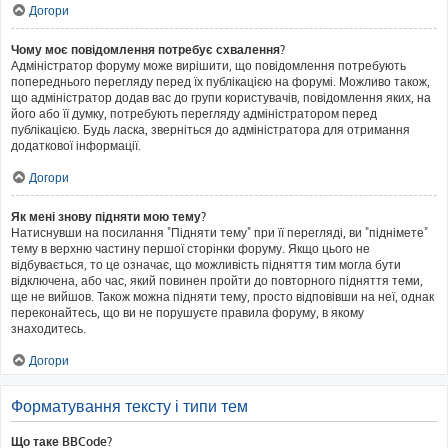
Догори
Чому моє повідомлення потребує схвалення?
Адміністратор форуму може вирішити, що повідомлення потребують
попереднього перегляду перед їх публікацією на форумі. Можливо також,
що адміністратор додав вас до групи користувачів, повідомлення яких, на
його або її думку, потребують перегляду адміністратором перед
публікацією. Будь ласка, зверніться до адміністратора для отримання
додаткової інформації.
Догори
Як мені знову підняти мою тему?
Натиснувши на посилання "Підняти тему" при її перегляді, ви "піднімете"
тему в верхню частину першої сторінки форуму. Якщо цього не
відбувається, то це означає, що можливість підняття тим могла бути
відключена, або час, який повинен пройти до повторного підняття теми,
ще не вийшов. Також можна підняти тему, просто відповівши на неї, однак
переконайтесь, що ви не порушуєте правила форуму, в якому
знаходитесь.
Догори
Форматування тексту і типи тем
Що таке BBCode?