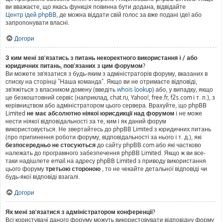
ви вважаєте, що якась функція повинна бути додана, відвідайте
Центр ідей phpBB
, де можна віддати свій голос за вже подані ідеї або
запропонувати власні.
Догори
З ким мені зв'язатись з питань некоректного використання і / або
юридичних питань, пов'язаних з цим форумом?
Ви можете зв'язатися з будь-яким з адміністраторів форуму, вказаних в
списку на сторінці "Наша команда". Якщо ви не отримаєте відповіді,
зв'яжіться з власником домену (введіть
whois lookup
) або, у випадку, якщо
це безкоштовний сервіс (наприклад, chat.ru, Yahoo!, free.fr, f2s.com і т. п.), з
керівництвом або адміністратором цього сервера. Врахуйте, що phpBB
Limited
не має абсолютно ніякої юрисдикції над форумом
і не може
нести ніякої відповідальності за те, ким і як даний форум
використовується. Не звертайтесь до phpBB Limited з юридичних питань
(про припинення роботи форуму, відповідальності за нього і т. д.), які
безпосередньо не стосуються
до сайту phpBB.com або які частково
належать до програмного забезпечення phpBB Limited. Якщо ж ви все-
таки надішлете email на адресу phpBB Limited з приводу використання
цього форуму
третьою стороною
, то не чекайте детальної відповіді чи
будь-якої відповіді взагалі.
Догори
Як мені зв'язатися з адміністратором конференції?
Всі користувачі даного форуму можуть використовувати відповідну форму