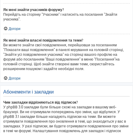
Як мені знайти учасників форуму?
Перейдіть на сторінку "Учасники" і натисніть на посилання "Знайти
учасника".
Догори
Як мені знайти власні повідомлення та теми?
Ви можете знайти свої повідомлення, перейшовши за посиланням
"Показати ваші повідомлення" в панелі керування на головній сторінці,
"Знайти усі повідомлення учасника" на сторінці вашого профілю на
форумі або посиланням "Ваші повідомлення" в меню "Посилання"на
головній сторінці. Щоб знайти створені вами теми, скористайтесь
розширеним пошуком і задайте необхідні поля.
Догори
Абонементи і закладки
Чим закладки відрізняються від підписок?
У phpBB 3.0 закладки були більше схожі на закладки в вашому веб-
браузері. Ви не отримували попереджень про зміни, що відбулися. У
phpBB 3.1 закладки більше нагадують підписки на теми. Ви можете
отримувати повідомлення про оновлення в темі, що знаходиться у вас в
закладках. У разі підписки, ви будете отримувати повідомлення про зміни
в темі чи форумі. Налаштування повідомлень для закладок і підписок