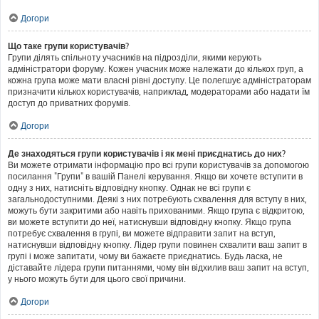
Догори
Що таке групи користувачів?
Групи ділять спільноту учасників на підрозділи, якими керують
адміністратори форуму. Кожен учасник може належати до кількох груп, а
кожна група може мати власні рівні доступу. Це полегшує адміністраторам
призначити кількох користувачів, наприклад, модераторами або надати їм
доступ до приватних форумів.
Догори
Де знаходяться групи користувачів і як мені приєднатись до них?
Ви можете отримати інформацію про всі групи користувачів за допомогою
посилання "Групи" в вашій Панелі керування. Якщо ви хочете вступити в
одну з них, натисніть відповідну кнопку. Однак не всі групи є
загальнодоступними. Деякі з них потребують схвалення для вступу в них,
можуть бути закритими або навіть прихованими. Якщо група є відкритою,
ви можете вступити до неї, натиснувши відповідну кнопку. Якщо група
потребує схвалення в групі, ви можете відправити запит на вступ,
натиснувши відповідну кнопку. Лідер групи повинен схвалити ваш запит в
групі і може запитати, чому ви бажаєте приєднатись. Будь ласка, не
діставайте лідера групи питаннями, чому він відхилив ваш запит на вступ,
у нього можуть бути для цього свої причини.
Догори