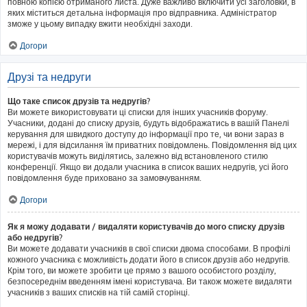
повною копією отриманого листа. Дуже важливо включити усі заголовки, в
яких міститься детальна інформація про відправника. Адміністратор
зможе у цьому випадку вжити необхідні заходи.
Догори
Друзі та недруги
Що таке список друзів та недругів?
Ви можете використовувати ці списки для інших учасників форуму.
Учасники, додані до списку друзів, будуть відображатись в вашій Панелі
керування для швидкого доступу до інформації про те, чи вони зараз в
мережі, і для відсилання їм приватних повідомлень. Повідомлення від цих
користувачів можуть виділятись, залежно від встановленого стилю
конференції. Якщо ви додали учасника в список ваших недругів, усі його
повідомлення буде приховано за замовчуванням.
Догори
Як я можу додавати / видаляти користувачів до мого списку друзів
або недругів?
Ви можете додавати учасників в свої списки двома способами. В профілі
кожного учасника є можливість додати його в список друзів або недругів.
Крім того, ви можете зробити це прямо з вашого особистого розділу,
безпосереднім введенням імені користувача. Ви також можете видаляти
учасників з ваших списків на тій самій сторінці.