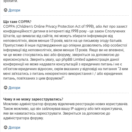
зробити.
Догори
Що таке COPPA?
COPPA (Children's Online Privacy Protection Act of 1998), або Акт про захист
конфіденційності дитини в інтернеті від 1998 року - це закон Сполучених
Штатів, що вимагає від сайтів, які можуть збирати інформацію від
неповнолітніх, віком менше 13 років, мати на це письмову згоду батьків.
Припустимо й інше підтвердження що опікуни дозволяють збір особистої
інформації від неповнолітніх, віком менше 13 років. Якщо ви не впевнені,
чи це може стосуватись вас або форуму, зверніться за допомогою до
юрисконсульта. Зверніть увагу, що phpBB Limited адміністрація даної
конференції не може надавати консультацій з юридичних питань і не є
об'єктом юридичних відносин, окрім вказаних у відповіді на питання "З ким
мені зв'язатись з питань некоректного використання і / або юридичних
питань, пов'язаних з цим форумом?".
Догори
Чому я не можу зареєструватись?
Можливо адміністратор форуму відключив реєстрацію нових користувачів.
Також можливо, що він заблокував вашу IP-адресу або ім'я користувача,
яке ви намагаєтесь зареєструвати. Зверніться за допомогою до
адміністратора форуму.
Догори