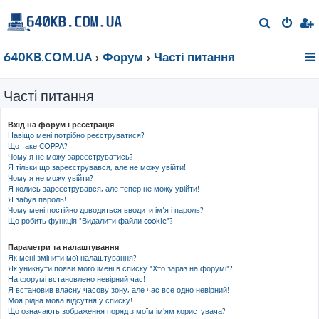
П
о
640KB.COM.UA
Форум
Часті питання
ш
у
Часті питання
к
Вхід на форум і реєстрація
Навіщо мені потрібно реєструватися?
Що таке COPPA?
Чому я не можу зареєструватись?
Я тільки що зареєструвався, але не можу увійти!
Чому я не можу увійти?
Я колись зареєструвався, але тепер не можу увійти!
Я забув пароль!
Чому мені постійно доводиться вводити ім’я і пароль?
Що робить функція "Видалити файли cookie"?
Параметри та налаштування
Як мені змінити мої налаштування?
Як уникнути появи мого імені в списку "Хто зараз на форумі"?
На форумі встановлено невірний час!
Я встановив власну часову зону, але час все одно невірний!
Моя рідна мова відсутня у списку!
Що означають зображення поряд з моїм ім'ям користувача?