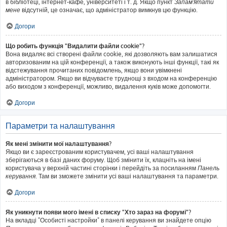
в бібліотеці, інтернет-кафе, університеті і т. д. Якщо пункт
Запам'ятати
мене
відсутній, це означає, що адміністратор вимкнув цю функцію.
Догори
Що робить функція "Видалити файли cookie"?
Вона видаляє всі створені файли cookie, які дозволяють вам залишатися
авторизованим на цій конференції, а також виконують інші функції, такі як
відстежування прочитаних повідомлень, якщо вони увімкнені
адміністратором. Якщо ви відчуваєте труднощі з входом на конференцію
або виходом з конференції, можливо, видалення куків може допомогти.
Догори
Параметри та налаштування
Як мені змінити мої налаштування?
Якщо ви є зареєстрованим користувачем, усі ваші налаштування
зберігаються в базі даних форуму. Щоб змінити їх, клацніть на імені
користувача у верхній частині сторінки і перейдіть за посиланням
Панель
керування
. Там ви зможете змінити усі ваші налаштування та параметри.
Догори
Як уникнути появи мого імені в списку "Хто зараз на форумі"?
На вкладці "Особисті настройки" в панелі керування ви знайдете опцію