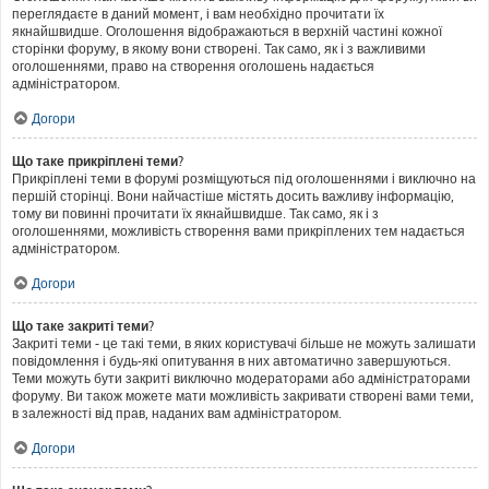
переглядаєте в даний момент, і вам необхідно прочитати їх
якнайшвидше. Оголошення відображаються в верхній частині кожної
сторінки форуму, в якому вони створені. Так само, як і з важливими
оголошеннями, право на створення оголошень надається
адміністратором.
Догори
Що таке прикріплені теми?
Прикріплені теми в форумі розміщуються під оголошеннями і виключно на
першій сторінці. Вони найчастіше містять досить важливу інформацію,
тому ви повинні прочитати їх якнайшвидше. Так само, як і з
оголошеннями, можливість створення вами прикріплених тем надається
адміністратором.
Догори
Що таке закриті теми?
Закриті теми - це такі теми, в яких користувачі більше не можуть залишати
повідомлення і будь-які опитування в них автоматично завершуються.
Теми можуть бути закриті виключно модераторами або адміністраторами
форуму. Ви також можете мати можливість закривати створені вами теми,
в залежності від прав, наданих вам адміністратором.
Догори