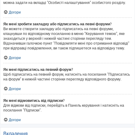
можна задати на вкладці "Особисті налаштування" особистого розділу.
Догори
Як мені зробити закладку або підписатись на певні форуми?
Ви можете створити закладку або підписатись на певні форуми,
клацнувши по відповідному посиланню в меню "Керування темою", яке
знаходиться у верхній і нижній частині сторінки перегляду тем.
Відзначивши галочкою пункт "Повідомляти мені про отримання відповіді"
при відправці повідомлення, ви також підпишетеся на відповідну тему.
Догори
Як мені підписатись на певний форум?
Щоб підписатись на певний форум, натисніть на посилання "Підписатись
на форум" в нижній частині сторінки перегляду відповідного форуму.
Догори
Як мені відмовитись від підписки?
Для відмови від підписки, перейдіть в Панель керування і натисніть на
посилання "Підписки".
Догори
Вкладення