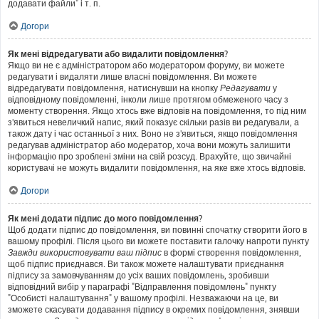
додавати файли" і т. п.
Догори
Як мені відредагувати або видалити повідомлення?
Якщо ви не є адміністратором або модератором форуму, ви можете
редагувати і видаляти лише власні повідомлення. Ви можете
відредагувати повідомлення, натиснувши на кнопку
Редагувати
у
відповідному повідомленні, інколи лише протягом обмеженого часу з
моменту створення. Якщо хтось вже відповів на повідомлення, то під ним
з'явиться невеличкий напис, який показує скільки разів ви редагували, а
також дату і час останньої з них. Воно не з'явиться, якщо повідомлення
редагував адміністратор або модератор, хоча вони можуть залишити
інформацію про зроблені зміни на свій розсуд. Врахуйте, що звичайні
користувачі не можуть видалити повідомлення, на яке вже хтось відповів.
Догори
Як мені додати підпис до мого повідомлення?
Щоб додати підпис до повідомлення, ви повинні спочатку створити його в
вашому профілі. Після цього ви можете поставити галочку напроти пункту
Завжди використовувати ваш підпис
в формі створення повідомлення,
щоб підпис приєднався. Ви також можете налаштувати приєднання
підпису за замовчуванням до усіх ваших повідомлень, зробивши
відповідний вибір у параграфі "Відправлення повідомлень" пункту
"Особисті налаштування" у вашому профілі. Незважаючи на це, ви
зможете скасувати додавання підпису в окремих повідомлення, знявши