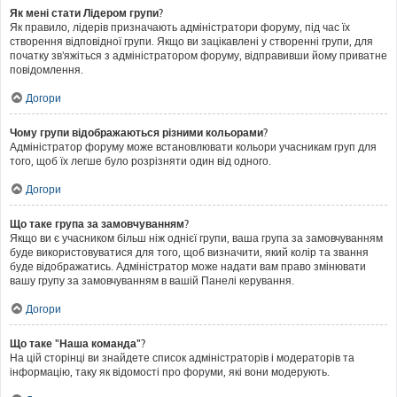
Як мені стати Лідером групи?
Як правило, лідерів призначають адміністратори форуму, під час їх
створення відповідної групи. Якщо ви зацікавлені у створенні групи, для
початку зв'яжіться з адміністратором форуму, відправивши йому приватне
повідомлення.
Догори
Чому групи відображаються різними кольорами?
Адміністратор форуму може встановлювати кольори учасникам груп для
того, щоб їх легше було розрізняти один від одного.
Догори
Що таке група за замовчуванням?
Якщо ви є учасником більш ніж однієї групи, ваша група за замовчуванням
буде використовуватися для того, щоб визначити, який колір та звання
буде відображатись. Адміністратор може надати вам право змінювати
вашу групу за замовчуванням в вашій Панелі керування.
Догори
Що таке "Наша команда"?
На цій сторінці ви знайдете список адміністраторів і модераторів та
інформацію, таку як відомості про форуми, які вони модерують.