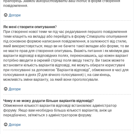
прапорець
Завжди використовувати ваш підпис
в формі створення
повідомлення.
Догори
Як мені створити опитування?
При створенні нової теми чи під час редагування першого повідомлення
теми клацніть на вкладці або перейдіть в форму
Створити опитування
під основною формою написання повідомлення, в залежності від стилю,
який використовується; якщо ви не бачите такої вкладки або форми, то ви
не маєте прав для створення опитувань. Вкажіть питання і як мінімум два
варіанти відповіді в відповідних полях, переконавшись, що кожен варіант
потрібно вводити в окремій стрічці поля вводу тексту. Ви також можете
встановити кількість варіантів відповіді, які можуть обирати користувачі
при голосуванні за допомогою "Варіантів відповіді", обмеження в часі для
голосування в днях (0 для вічного голосування) і, на сам кінець,
можливість зміни варіанту, за який вони проголосували.
Догори
Чому я не можу додати більше варіантів відповіді?
Обмеження кількості варіантів відповіді встановлює адміністратор
форуму. Якщо вам необхідна більша кількості варіантів, аніж це
передбачено, зв'яжіться з адміністратором форуму.
Догори