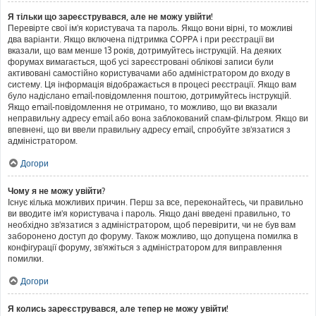
Я тільки що зареєструвався, але не можу увійти!
Перевірте свої ім'я користувача та пароль. Якщо вони вірні, то можливі
два варіанти. Якщо включена підтримка COPPA і при реєстрації ви
вказали, що вам менше 13 років, дотримуйтесь інструкцій. На деяких
форумах вимагається, щоб усі зареєстровані облікові записи були
активовані самостійно користувачами або адміністратором до входу в
систему. Ця інформація відображається в процесі реєстрації. Якщо вам
було надіслано email-повідомлення поштою, дотримуйтесь інструкцій.
Якщо email-повідомлення не отримано, то можливо, що ви вказали
неправильну адресу email або вона заблокований спам-фільтром. Якщо ви
впевнені, що ви ввели правильну адресу email, спробуйте зв'язатися з
адміністратором.
Догори
Чому я не можу увійти?
Існує кілька можливих причин. Перш за все, переконайтесь, чи правильно
ви вводите ім'я користувача і пароль. Якщо дані введені правильно, то
необхідно зв'язатися з адміністратором, щоб перевірити, чи не був вам
заборонено доступ до форуму. Також можливо, що допущена помилка в
конфігурації форуму, зв'яжіться з адміністратором для виправлення
помилки.
Догори
Я колись зареєструвався, але тепер не можу увійти!