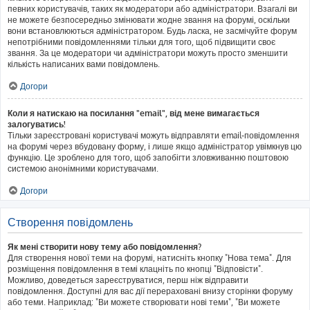
певних користувачів, таких як модератори або адміністратори. Взагалі ви
не можете безпосередньо змінювати жодне звання на форумі, оскільки
вони встановлюються адміністратором. Будь ласка, не засмічуйте форум
непотрібними повідомленнями тільки для того, щоб підвищити своє
звання. За це модератори чи адміністратори можуть просто зменшити
кількість написаних вами повідомлень.
Догори
Коли я натискаю на посилання "email", від мене вимагається
залогуватись!
Тільки зареєстровані користувачі можуть відправляти email-повідомлення
на форумі через вбудовану форму, і лише якщо адміністратор увімкнув цю
функцію. Це зроблено для того, щоб запобігти зловживанню поштовою
системою анонімними користувачами.
Догори
Створення повідомлень
Як мені створити нову тему або повідомлення?
Для створення нової теми на форумі, натисніть кнопку "Нова тема". Для
розміщення повідомлення в темі клацніть по кнопці "Відповісти".
Можливо, доведеться зареєструватися, перш ніж відправити
повідомлення. Доступні для вас дії перераховані внизу сторінки форуму
або теми. Наприклад: "Ви можете створювати нові теми", "Ви можете