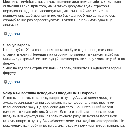
Можливо, адміністратор з якоїсь причини деактивував або видалив ваш
обліковий запис. Крім того, на багатьох форумах адміністратори
періодично видаляють користувачів, які тривалий час не писали
повідомлень, щоб зменшити розмір бази даних. Якщо це трапилось,
спробуйте ще раз зареєструватись і активніше приймати участь у
дискусіях.
Догори
Я забув пароль!
Не панікуйте! Хоча ваш пароль не може бути відновлено, вам легко
отримати новий. Перейдіть на сторінку логування та натисніть
Забули
пароль?
. Дотримуйтесь інструкцій і незабаром ви знову зможете увійти на
форум.
Якщо не вдалося отримати новий пароль, зв'яжіться з адміністратором
форуму.
Догори
Чому мені постійно доводиться вводити ім’я і пароль?
Якщо ви не ставите галочку напроти пункту
Запам'ятати мене
, ви
зможете залишатися під своїм ім'ям на конференції лише протягом
встановленого часу. Це зроблено для того, щоб ніхто інший не зміг
використати ваш обліковий запис. Для того щоб вам не доводилося
вводити ім'я користувача і пароль кожного разу, ви можете поставити
галочку напроти пункту
Запам'ятати мене
при вході на конференцію. Не
рекомендується робити це на загальнодоступному комп'ютері, наприклад