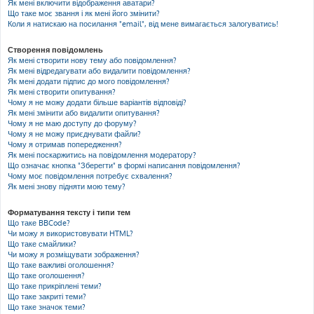
Як мені включити відображення аватари?
Що таке моє звання і як мені його змінити?
Коли я натискаю на посилання "email", від мене вимагається залогуватись!
Створення повідомлень
Як мені створити нову тему або повідомлення?
Як мені відредагувати або видалити повідомлення?
Як мені додати підпис до мого повідомлення?
Як мені створити опитування?
Чому я не можу додати більше варіантів відповіді?
Як мені змінити або видалити опитування?
Чому я не маю доступу до форуму?
Чому я не можу приєднувати файли?
Чому я отримав попередження?
Як мені поскаржитись на повідомлення модератору?
Що означає кнопка "Зберегти" в формі написання повідомлення?
Чому моє повідомлення потребує схвалення?
Як мені знову підняти мою тему?
Форматування тексту і типи тем
Що таке BBCode?
Чи можу я використовувати HTML?
Що таке смайлики?
Чи можу я розміщувати зображення?
Що таке важливі оголошення?
Що таке оголошення?
Що таке прикріплені теми?
Що таке закриті теми?
Що таке значок теми?