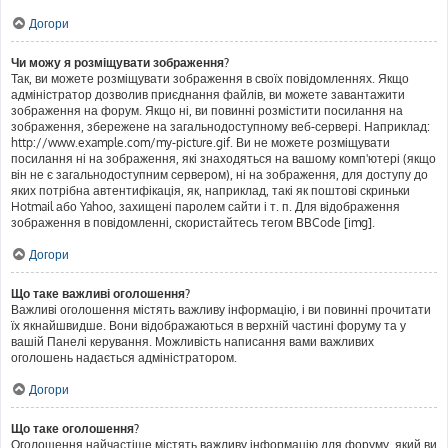
Догори
Чи можу я розміщувати зображення?
Так, ви можете розміщувати зображення в своїх повідомленнях. Якщо
адміністратор дозволив приєднання файлів, ви можете завантажити
зображення на форум. Якщо ні, ви повинні розмістити посилання на
зображення, збережене на загальнодоступному веб-сервері. Наприклад:
http://www.example.com/my-picture.gif. Ви не можете розміщувати
посилання ні на зображення, які знаходяться на вашому комп'ютері (якщо
він не є загальнодоступним сервером), ні на зображення, для доступу до
яких потрібна автентифікація, як, наприклад, такі як поштові скриньки
Hotmail або Yahoo, захищені паролем сайти і т. п. Для відображення
зображення в повідомленні, скористайтесь тегом BBCode [img].
Догори
Що таке важливі оголошення?
Важливі оголошення містять важливу інформацію, і ви повинні прочитати
їх якнайшвидше. Вони відображаються в верхній частині форуму та у
вашій Панелі керування. Можливість написання вами важливих
оголошень надається адміністратором.
Догори
Що таке оголошення?
Оголошення найчастіше містять важливу інформацію для форуму, який ви