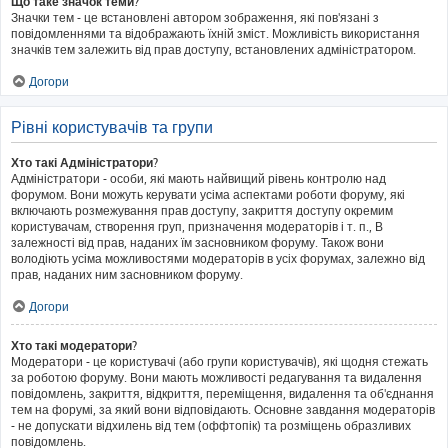
Що таке значок теми?
Значки тем - це встановлені автором зображення, які пов'язані з
повідомленнями та відображають їхній зміст. Можливість використання
значків тем залежить від прав доступу, встановлених адміністратором.
Догори
Рівні користувачів та групи
Хто такі Адміністратори?
Адміністратори - особи, які мають найвищий рівень контролю над
форумом. Вони можуть керувати усіма аспектами роботи форуму, які
включають розмежування прав доступу, закриття доступу окремим
користувачам, створення груп, призначення модераторів і т. п., В
залежності від прав, наданих їм засновником форуму. Також вони
володіють усіма можливостями модераторів в усіх форумах, залежно від
прав, наданих ним засновником форуму.
Догори
Хто такі модератори?
Модератори - це користувачі (або групи користувачів), які щодня стежать
за роботою форуму. Вони мають можливості редагування та видалення
повідомлень, закриття, відкриття, переміщення, видалення та об'єднання
тем на форумі, за який вони відповідають. Основне завдання модераторів
- не допускати відхилень від тем (оффтопік) та розміщень образливих
повідомлень.