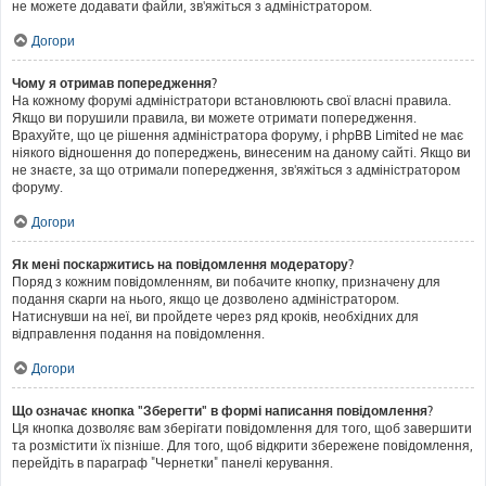
не можете додавати файли, зв'яжіться з адміністратором.
Догори
Чому я отримав попередження?
На кожному форумі адміністратори встановлюють свої власні правила.
Якщо ви порушили правила, ви можете отримати попередження.
Врахуйте, що це рішення адміністратора форуму, і phpBB Limited не має
ніякого відношення до попереджень, винесеним на даному сайті. Якщо ви
не знаєте, за що отримали попередження, зв'яжіться з адміністратором
форуму.
Догори
Як мені поскаржитись на повідомлення модератору?
Поряд з кожним повідомленням, ви побачите кнопку, призначену для
подання скарги на нього, якщо це дозволено адміністратором.
Натиснувши на неї, ви пройдете через ряд кроків, необхідних для
відправлення подання на повідомлення.
Догори
Що означає кнопка "Зберегти" в формі написання повідомлення?
Ця кнопка дозволяє вам зберігати повідомлення для того, щоб завершити
та розмістити їх пізніше. Для того, щоб відкрити збережене повідомлення,
перейдіть в параграф "Чернетки" панелі керування.