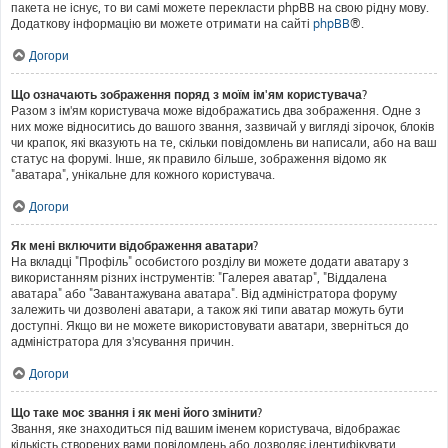
пакета не існує, то ви самі можете перекласти phpBB на свою рідну мову.
Додаткову інформацію ви можете отримати на сайті
phpBB
®.
Догори
Що означають зображення поряд з моїм ім'ям користувача?
Разом з ім'ям користувача може відображатись два зображення. Одне з
них може відноситись до вашого звання, зазвичай у вигляді зірочок, блоків
чи крапок, які вказують на те, скільки повідомлень ви написали, або на ваш
статус на форумі. Інше, як правило більше, зображення відомо як
"аватара", унікальне для кожного користувача.
Догори
Як мені включити відображення аватари?
На вкладці "Профіль" особистого розділу ви можете додати аватару з
використанням різних інструментів: "Галерея аватар", "Віддалена
аватара" або "Завантажувана аватара". Від адміністратора форуму
залежить чи дозволені аватари, а також які типи аватар можуть бути
доступні. Якщо ви не можете використовувати аватари, зверніться до
адміністратора для з'ясування причин.
Догори
Що таке моє звання і як мені його змінити?
Звання, яке знаходиться під вашим іменем користувача, відображає
кількість створених вами повідомлень або дозволяє ідентифікувати