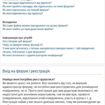
Чим закладки відрізняються від підписок?
Як мені зробити закладку або підписатись на певні форуми?
Як мені підписатись на певний форум?
Як мені відмовитись від підписки?
Вкладення
Які саме файли можна приєднувати на цьому форумі?
Як мені знайти усі приєднані мною файли?
Інформація про phpBB
Хто створив цей форум?
Чому на форумі немає функції X?
З ким мені зв'язатись з питань некоректного використання і / або юридичних
питань, пов'язаних з цим форумом?
Як мені зв'язатися з адміністратором конференції?
Вхід на форум і реєстрація
Навіщо мені потрібно реєструватися?
Ви можете цього і не робити. Все залежить від того, як вирішив
адміністратор форуму, чи потрібно вам реєструватись для розміщення
повідомлень, чи ні. Проте реєстрація дає вам додаткові можливості, які
недоступні для анонімних користувачів, такі як аватари, приватні
повідомлення, відсилання email-повідомлень, участь в групах і т. д.
Реєстрація займе у вас всього декілька хвилин, тому ми рекомендуємо це