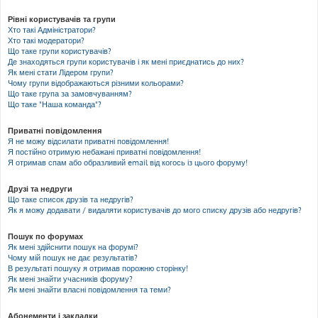
Рівні користувачів та групи
Хто такі Адміністратори?
Хто такі модератори?
Що таке групи користувачів?
Де знаходяться групи користувачів і як мені приєднатись до них?
Як мені стати Лідером групи?
Чому групи відображаються різними кольорами?
Що таке група за замовчуванням?
Що таке "Наша команда"?
Приватні повідомлення
Я не можу відсилати приватні повідомлення!
Я постійно отримую небажані приватні повідомлення!
Я отримав спам або образливий email від когось із цього форуму!
Друзі та недруги
Що таке список друзів та недругів?
Як я можу додавати / видаляти користувачів до мого списку друзів або недругів?
Пошук по форумах
Як мені здійснити пошук на форумі?
Чому мій пошук не дає результатів?
В результаті пошуку я отримав порожню сторінку!
Як мені знайти учасників форуму?
Як мені знайти власні повідомлення та теми?
Абонементи і закладки