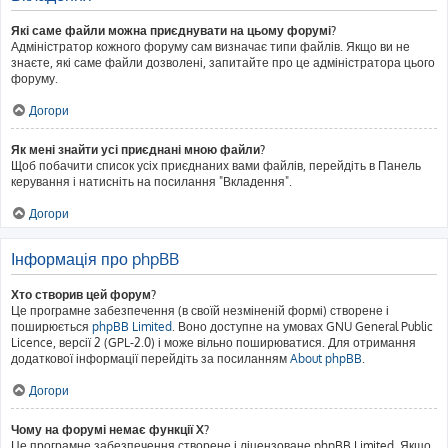
Які саме файли можна приєднувати на цьому форумі?
Адміністратор кожного форуму сам визначає типи файлів. Якщо ви не
знаєте, які саме файли дозволені, запитайте про це адміністратора цього
форуму.
Догори
Як мені знайти усі приєднані мною файли?
Щоб побачити список усіх приєднаних вами файлів, перейдіть в Панель
керування і натисніть на посилання "Вкладення".
Догори
Інформація про phpBB
Хто створив цей форум?
Це програмне забезпечення (в своїй незміненій формі) створене і
поширюється
phpBB Limited
. Воно доступне на умовах GNU General Public
Licence, версії 2 (GPL-2.0) і може вільно поширюватися. Для отримання
додаткової інформації перейдіть за посиланням
About phpBB
.
Догори
Чому на форумі немає функції X?
Це програмне забезпечення створене і ліцензоване phpBB Limited. Якщо