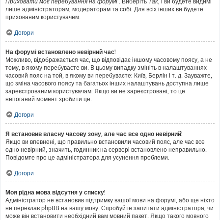
Приховати моє перебування на форумі
. Виберіть
Так
, і ви будете видимі
лише адміністраторам, модераторам та собі. Для всіх інших ви будете
прихованим користувачем.
Догори
На форумі встановлено невірний час!
Можливо, відображається час, що відповідає іншому часовому поясу, а не
тому, в якому перебуваєте ви. В цьому випадку змініть в налаштуваннях
часовий пояс на той, в якому ви перебуваєте: Київ, Берлін і т. д. Зауважте,
що зміна часового поясу та багатьох інших налаштувань доступна лише
зареєстрованим користувачам. Якщо ви не зареєстровані, то це
непоганий момент зробити це.
Догори
Я встановив власну часову зону, але час все одно невірний!
Якщо ви впевнені, що правильно встановили часовий пояс, але час все
одно невірний, значить, годинник на сервері встановлено неправильно.
Повідомте про це адміністратора для усунення проблеми.
Догори
Моя рідна мова відсутня у списку!
Адміністратор не встановив підтримку вашої мови на форумі, або ще ніхто
не переклав phpBB на вашу мову. Спробуйте запитати адміністратора, чи
може він встановити необхідний вам мовний пакет. Якщо такого мовного