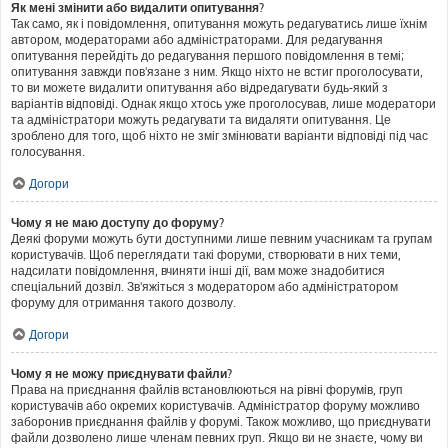
Як мені змінити або видалити опитування?
Так само, як і повідомлення, опитування можуть редагуватись лише їхнім
автором, модераторами або адміністраторами. Для редагування
опитування перейдіть до редагування першого повідомлення в темі;
опитування завжди пов'язане з ним. Якщо ніхто не встиг проголосувати,
то ви можете видалити опитування або відредагувати будь-який з
варіантів відповіді. Однак якщо хтось уже проголосував, лише модератори
та адміністратори можуть редагувати та видаляти опитування. Це
зроблено для того, щоб ніхто не зміг змінювати варіанти відповіді під час
голосування.
Догори
Чому я не маю доступу до форуму?
Деякі форуми можуть бути доступними лише певним учасникам та групам
користувачів. Щоб переглядати такі форуми, створювати в них теми,
надсилати повідомлення, вчиняти інші дії, вам може знадобитися
спеціальний дозвіл. Зв'яжіться з модератором або адміністратором
форуму для отримання такого дозволу.
Догори
Чому я не можу приєднувати файли?
Права на приєднання файлів встановлюються на рівні форумів, груп
користувачів або окремих користувачів. Адміністратор форуму можливо
заборонив приєднання файлів у форумі. Також можливо, що приєднувати
файли дозволено лише членам певних груп. Якщо ви не знаєте, чому ви