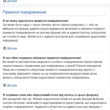
Догори
Приватні повідомлення
Я не можу відсилати приватні повідомлення!
Це може бути одна з трьох причин: ви не зареєструвались і / або не
ввійшли на форум, адміністрація відімкнула можливість використовувати
приватні повідомлення на всьому форумі або ж адміністратор заборонив
це особисто вам. Зв'яжіться з адміністратором для отримання додаткової
інформації.
Догори
Я постійно отримую небажані приватні повідомлення!
Ви можете автоматично видаляти особисті повідомлення користувачів,
скориставшись правилами для повідомлень у вашій Панелі керування.
Якщо ви отримуєте образливі приватні повідомлення від одного з
учасників, відправте скаргу на це повідомлення модераторам; вони
можуть заборонити йому надсилання приватних повідомлень.
Догори
Я отримав спам або образливий email від когось із цього форуму!
Ми шкодуємо про це. Форма надсилання email на цьому форумі включає
засоби безпеки і можливість відслідковувати користувачів, що надсилають
подібні повідомлення. Надішліть email-листа адміністратору форуму з