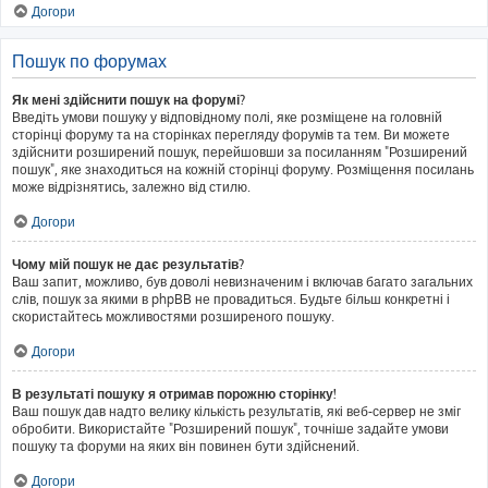
Догори
Пошук по форумах
Як мені здійснити пошук на форумі?
Введіть умови пошуку у відповідному полі, яке розміщене на головній
сторінці форуму та на сторінках перегляду форумів та тем. Ви можете
здійснити розширений пошук, перейшовши за посиланням "Розширений
пошук", яке знаходиться на кожній сторінці форуму. Розміщення посилань
може відрізнятись, залежно від стилю.
Догори
Чому мій пошук не дає результатів?
Ваш запит, можливо, був доволі невизначеним і включав багато загальних
слів, пошук за якими в phpBB не провадиться. Будьте більш конкретні і
скористайтесь можливостями розширеного пошуку.
Догори
В результаті пошуку я отримав порожню сторінку!
Ваш пошук дав надто велику кількість результатів, які веб-сервер не зміг
обробити. Використайте "Розширений пошук", точніше задайте умови
пошуку та форуми на яких він повинен бути здійснений.
Догори