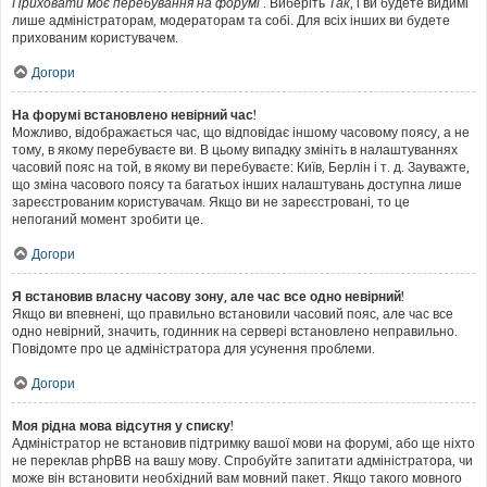
Приховати моє перебування на форумі
. Виберіть
Так
, і ви будете видимі
лише адміністраторам, модераторам та собі. Для всіх інших ви будете
прихованим користувачем.
Догори
На форумі встановлено невірний час!
Можливо, відображається час, що відповідає іншому часовому поясу, а не
тому, в якому перебуваєте ви. В цьому випадку змініть в налаштуваннях
часовий пояс на той, в якому ви перебуваєте: Київ, Берлін і т. д. Зауважте,
що зміна часового поясу та багатьох інших налаштувань доступна лише
зареєстрованим користувачам. Якщо ви не зареєстровані, то це
непоганий момент зробити це.
Догори
Я встановив власну часову зону, але час все одно невірний!
Якщо ви впевнені, що правильно встановили часовий пояс, але час все
одно невірний, значить, годинник на сервері встановлено неправильно.
Повідомте про це адміністратора для усунення проблеми.
Догори
Моя рідна мова відсутня у списку!
Адміністратор не встановив підтримку вашої мови на форумі, або ще ніхто
не переклав phpBB на вашу мову. Спробуйте запитати адміністратора, чи
може він встановити необхідний вам мовний пакет. Якщо такого мовного