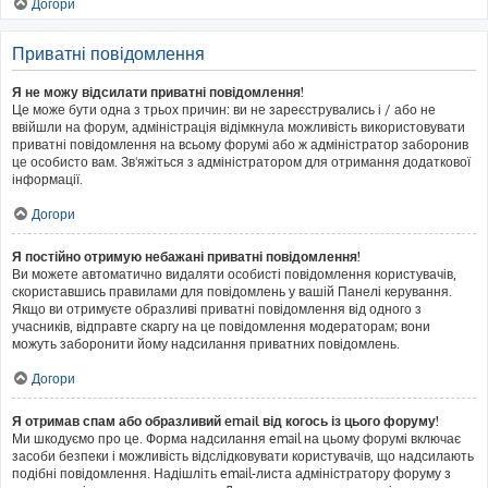
Догори
Приватні повідомлення
Я не можу відсилати приватні повідомлення!
Це може бути одна з трьох причин: ви не зареєструвались і / або не
ввійшли на форум, адміністрація відімкнула можливість використовувати
приватні повідомлення на всьому форумі або ж адміністратор заборонив
це особисто вам. Зв'яжіться з адміністратором для отримання додаткової
інформації.
Догори
Я постійно отримую небажані приватні повідомлення!
Ви можете автоматично видаляти особисті повідомлення користувачів,
скориставшись правилами для повідомлень у вашій Панелі керування.
Якщо ви отримуєте образливі приватні повідомлення від одного з
учасників, відправте скаргу на це повідомлення модераторам; вони
можуть заборонити йому надсилання приватних повідомлень.
Догори
Я отримав спам або образливий email від когось із цього форуму!
Ми шкодуємо про це. Форма надсилання email на цьому форумі включає
засоби безпеки і можливість відслідковувати користувачів, що надсилають
подібні повідомлення. Надішліть email-листа адміністратору форуму з