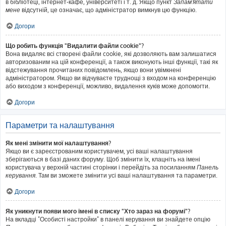
в бібліотеці, інтернет-кафе, університеті і т. д. Якщо пункт
Запам'ятати
мене
відсутній, це означає, що адміністратор вимкнув цю функцію.
Догори
Що робить функція "Видалити файли cookie"?
Вона видаляє всі створені файли cookie, які дозволяють вам залишатися
авторизованим на цій конференції, а також виконують інші функції, такі як
відстежування прочитаних повідомлень, якщо вони увімкнені
адміністратором. Якщо ви відчуваєте труднощі з входом на конференцію
або виходом з конференції, можливо, видалення куків може допомогти.
Догори
Параметри та налаштування
Як мені змінити мої налаштування?
Якщо ви є зареєстрованим користувачем, усі ваші налаштування
зберігаються в базі даних форуму. Щоб змінити їх, клацніть на імені
користувача у верхній частині сторінки і перейдіть за посиланням
Панель
керування
. Там ви зможете змінити усі ваші налаштування та параметри.
Догори
Як уникнути появи мого імені в списку "Хто зараз на форумі"?
На вкладці "Особисті настройки" в панелі керування ви знайдете опцію