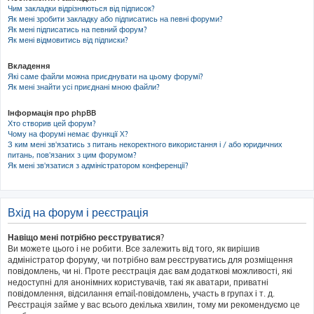
Чим закладки відрізняються від підписок?
Як мені зробити закладку або підписатись на певні форуми?
Як мені підписатись на певний форум?
Як мені відмовитись від підписки?
Вкладення
Які саме файли можна приєднувати на цьому форумі?
Як мені знайти усі приєднані мною файли?
Інформація про phpBB
Хто створив цей форум?
Чому на форумі немає функції X?
З ким мені зв'язатись з питань некоректного використання і / або юридичних
питань, пов'язаних з цим форумом?
Як мені зв'язатися з адміністратором конференції?
Вхід на форум і реєстрація
Навіщо мені потрібно реєструватися?
Ви можете цього і не робити. Все залежить від того, як вирішив
адміністратор форуму, чи потрібно вам реєструватись для розміщення
повідомлень, чи ні. Проте реєстрація дає вам додаткові можливості, які
недоступні для анонімних користувачів, такі як аватари, приватні
повідомлення, відсилання email-повідомлень, участь в групах і т. д.
Реєстрація займе у вас всього декілька хвилин, тому ми рекомендуємо це