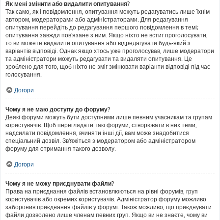
Як мені змінити або видалити опитування?
Так само, як і повідомлення, опитування можуть редагуватись лише їхнім
автором, модераторами або адміністраторами. Для редагування
опитування перейдіть до редагування першого повідомлення в темі;
опитування завжди пов'язане з ним. Якщо ніхто не встиг проголосувати,
то ви можете видалити опитування або відредагувати будь-який з
варіантів відповіді. Однак якщо хтось уже проголосував, лише модератори
та адміністратори можуть редагувати та видаляти опитування. Це
зроблено для того, щоб ніхто не зміг змінювати варіанти відповіді під час
голосування.
Догори
Чому я не маю доступу до форуму?
Деякі форуми можуть бути доступними лише певним учасникам та групам
користувачів. Щоб переглядати такі форуми, створювати в них теми,
надсилати повідомлення, вчиняти інші дії, вам може знадобитися
спеціальний дозвіл. Зв'яжіться з модератором або адміністратором
форуму для отримання такого дозволу.
Догори
Чому я не можу приєднувати файли?
Права на приєднання файлів встановлюються на рівні форумів, груп
користувачів або окремих користувачів. Адміністратор форуму можливо
заборонив приєднання файлів у форумі. Також можливо, що приєднувати
файли дозволено лише членам певних груп. Якщо ви не знаєте, чому ви