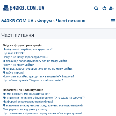
П
о
640KB.COM.UA
Форум
Часті питання
ш
у
Часті питання
к
Вхід на форум і реєстрація
Навіщо мені потрібно реєструватися?
Що таке COPPA?
Чому я не можу зареєструватись?
Я тільки що зареєструвався, але не можу увійти!
Чому я не можу увійти?
Я колись зареєструвався, але тепер не можу увійти!
Я забув пароль!
Чому мені постійно доводиться вводити ім’я і пароль?
Що робить функція "Видалити файли cookie"?
Параметри та налаштування
Як мені змінити мої налаштування?
Як уникнути появи мого імені в списку "Хто зараз на форумі"?
На форумі встановлено невірний час!
Я встановив власну часову зону, але час все одно невірний!
Моя рідна мова відсутня у списку!
Що означають зображення поряд з моїм ім'ям користувача?