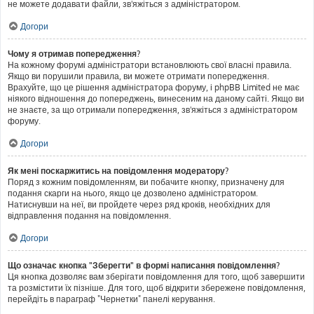
не можете додавати файли, зв'яжіться з адміністратором.
Догори
Чому я отримав попередження?
На кожному форумі адміністратори встановлюють свої власні правила.
Якщо ви порушили правила, ви можете отримати попередження.
Врахуйте, що це рішення адміністратора форуму, і phpBB Limited не має
ніякого відношення до попереджень, винесеним на даному сайті. Якщо ви
не знаєте, за що отримали попередження, зв'яжіться з адміністратором
форуму.
Догори
Як мені поскаржитись на повідомлення модератору?
Поряд з кожним повідомленням, ви побачите кнопку, призначену для
подання скарги на нього, якщо це дозволено адміністратором.
Натиснувши на неї, ви пройдете через ряд кроків, необхідних для
відправлення подання на повідомлення.
Догори
Що означає кнопка "Зберегти" в формі написання повідомлення?
Ця кнопка дозволяє вам зберігати повідомлення для того, щоб завершити
та розмістити їх пізніше. Для того, щоб відкрити збережене повідомлення,
перейдіть в параграф "Чернетки" панелі керування.