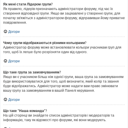
Як мені стати Лідером групи?
Як правило, лідерів призначають адміністратори форуму, під час їх
створення відповідної групи. Якщо ви зацікавлені у створенні групи, для
початку зв'яжіться з адміністратором форуму, відправивши йому приватне
повідомлення.
Догори
Чому групи відображаються різними кольорами?
Адміністратор форуму може встановлювати кольори учасникам груп для
того, щоб їх легше було розрізняти один від одного.
Догори
Що таке група за замовчуванням?
Якщо ви є учасником більш ніж однієї групи, ваша група за замовчуванням
буде використовуватися для того, щоб визначити, який колір та звання
буде відображатись. Адміністратор може надати вам право змінювати
вашу групу за замовчуванням в вашій Панелі керування.
Догори
Що таке "Наша команда"?
На цій сторінці ви знайдете список адміністраторів і модераторів та
інформацію, таку як відомості про форуми, які вони модерують.