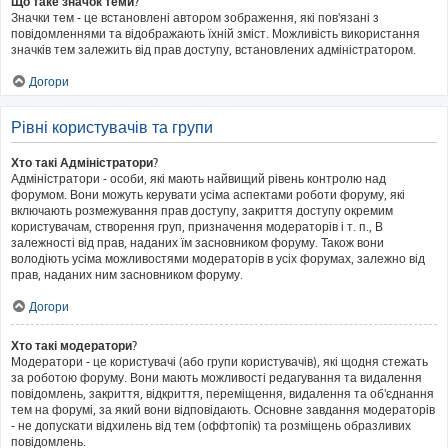
Що таке значок теми?
Значки тем - це встановлені автором зображення, які пов'язані з
повідомленнями та відображають їхній зміст. Можливість використання
значків тем залежить від прав доступу, встановлених адміністратором.
Догори
Рівні користувачів та групи
Хто такі Адміністратори?
Адміністратори - особи, які мають найвищий рівень контролю над
форумом. Вони можуть керувати усіма аспектами роботи форуму, які
включають розмежування прав доступу, закриття доступу окремим
користувачам, створення груп, призначення модераторів і т. п., В
залежності від прав, наданих їм засновником форуму. Також вони
володіють усіма можливостями модераторів в усіх форумах, залежно від
прав, наданих ним засновником форуму.
Догори
Хто такі модератори?
Модератори - це користувачі (або групи користувачів), які щодня стежать
за роботою форуму. Вони мають можливості редагування та видалення
повідомлень, закриття, відкриття, переміщення, видалення та об'єднання
тем на форумі, за який вони відповідають. Основне завдання модераторів
- не допускати відхилень від тем (оффтопік) та розміщень образливих
повідомлень.