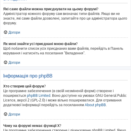
Які саме файли можна приєднувати на цьому форумі?
Адміністратор кожного форуму сам визначає типи файлів. Якщо ви не
знаєте, які саме файли дозволені, запитайте про це адміністратора цього
форуму.
Догори
Як мені знайти усі приєднані мною файли?
Щоб побачити список усіх приєднаних вами файлів, перейдіть в Панель
керування і натисніть на посилання "Вкладення".
Догори
Інформація про phpBB
Хто створив цей форум?
Це програмне забезпечення (в своїй незміненій формі) створене і
поширюється
phpBB Limited
. Воно доступне на умовах GNU General Public
Licence, версії 2 (GPL-2.0) і може вільно поширюватися. Для отримання
додаткової інформації перейдіть за посиланням
About phpBB
.
Догори
Чому на форумі немає функції X?
Це програмне забезпечення створене і ліцензоване phpBB Limited. Якщо