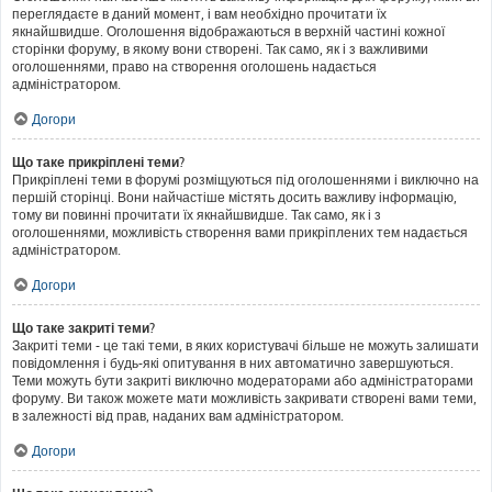
переглядаєте в даний момент, і вам необхідно прочитати їх
якнайшвидше. Оголошення відображаються в верхній частині кожної
сторінки форуму, в якому вони створені. Так само, як і з важливими
оголошеннями, право на створення оголошень надається
адміністратором.
Догори
Що таке прикріплені теми?
Прикріплені теми в форумі розміщуються під оголошеннями і виключно на
першій сторінці. Вони найчастіше містять досить важливу інформацію,
тому ви повинні прочитати їх якнайшвидше. Так само, як і з
оголошеннями, можливість створення вами прикріплених тем надається
адміністратором.
Догори
Що таке закриті теми?
Закриті теми - це такі теми, в яких користувачі більше не можуть залишати
повідомлення і будь-які опитування в них автоматично завершуються.
Теми можуть бути закриті виключно модераторами або адміністраторами
форуму. Ви також можете мати можливість закривати створені вами теми,
в залежності від прав, наданих вам адміністратором.
Догори