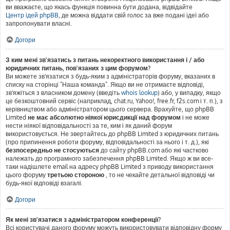
ви вважаєте, що якась функція повинна бути додана, відвідайте
Центр ідей phpBB
, де можна віддати свій голос за вже подані ідеї або
запропонувати власні.
Догори
З ким мені зв'язатись з питань некоректного використання і / або
юридичних питань, пов'язаних з цим форумом?
Ви можете зв'язатися з будь-яким з адміністраторів форуму, вказаних в
списку на сторінці "Наша команда". Якщо ви не отримаєте відповіді,
зв'яжіться з власником домену (введіть
whois lookup
) або, у випадку, якщо
це безкоштовний сервіс (наприклад, chat.ru, Yahoo!, free.fr, f2s.com і т. п.), з
керівництвом або адміністратором цього сервера. Врахуйте, що phpBB
Limited
не має абсолютно ніякої юрисдикції над форумом
і не може
нести ніякої відповідальності за те, ким і як даний форум
використовується. Не звертайтесь до phpBB Limited з юридичних питань
(про припинення роботи форуму, відповідальності за нього і т. д.), які
безпосередньо не стосуються
до сайту phpBB.com або які частково
належать до програмного забезпечення phpBB Limited. Якщо ж ви все-
таки надішлете email на адресу phpBB Limited з приводу використання
цього форуму
третьою стороною
, то не чекайте детальної відповіді чи
будь-якої відповіді взагалі.
Догори
Як мені зв'язатися з адміністратором конференції?
Всі користувачі даного форуму можуть використовувати відповідну форму