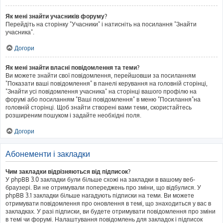
Як мені знайти учасників форуму?
Перейдіть на сторінку "Учасники" і натисніть на посилання "Знайти
учасника".
Догори
Як мені знайти власні повідомлення та теми?
Ви можете знайти свої повідомлення, перейшовши за посиланням
"Показати ваші повідомлення" в панелі керування на головній сторінці,
"Знайти усі повідомлення учасника" на сторінці вашого профілю на
форумі або посиланням "Ваші повідомлення" в меню "Посилання"на
головній сторінці. Щоб знайти створені вами теми, скористайтесь
розширеним пошуком і задайте необхідні поля.
Догори
Абонементи і закладки
Чим закладки відрізняються від підписок?
У phpBB 3.0 закладки були більше схожі на закладки в вашому веб-
браузері. Ви не отримували попереджень про зміни, що відбулися. У
phpBB 3.1 закладки більше нагадують підписки на теми. Ви можете
отримувати повідомлення про оновлення в темі, що знаходиться у вас в
закладках. У разі підписки, ви будете отримувати повідомлення про зміни
в темі чи форумі. Налаштування повідомлень для закладок і підписок