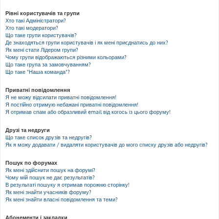
Рівні користувачів та групи
Хто такі Адміністратори?
Хто такі модератори?
Що таке групи користувачів?
Де знаходяться групи користувачів і як мені приєднатись до них?
Як мені стати Лідером групи?
Чому групи відображаються різними кольорами?
Що таке група за замовчуванням?
Що таке "Наша команда"?
Приватні повідомлення
Я не можу відсилати приватні повідомлення!
Я постійно отримую небажані приватні повідомлення!
Я отримав спам або образливий email від когось із цього форуму!
Друзі та недруги
Що таке список друзів та недругів?
Як я можу додавати / видаляти користувачів до мого списку друзів або недругів?
Пошук по форумах
Як мені здійснити пошук на форумі?
Чому мій пошук не дає результатів?
В результаті пошуку я отримав порожню сторінку!
Як мені знайти учасників форуму?
Як мені знайти власні повідомлення та теми?
Абонементи і закладки