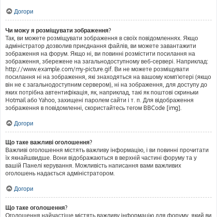
Догори
Чи можу я розміщувати зображення?
Так, ви можете розміщувати зображення в своїх повідомленнях. Якщо
адміністратор дозволив приєднання файлів, ви можете завантажити
зображення на форум. Якщо ні, ви повинні розмістити посилання на
зображення, збережене на загальнодоступному веб-сервері. Наприклад:
http://www.example.com/my-picture.gif. Ви не можете розміщувати
посилання ні на зображення, які знаходяться на вашому комп'ютері (якщо
він не є загальнодоступним сервером), ні на зображення, для доступу до
яких потрібна автентифікація, як, наприклад, такі як поштові скриньки
Hotmail або Yahoo, захищені паролем сайти і т. п. Для відображення
зображення в повідомленні, скористайтесь тегом BBCode [img].
Догори
Що таке важливі оголошення?
Важливі оголошення містять важливу інформацію, і ви повинні прочитати
їх якнайшвидше. Вони відображаються в верхній частині форуму та у
вашій Панелі керування. Можливість написання вами важливих
оголошень надається адміністратором.
Догори
Що таке оголошення?
Оголошення найчастіше містять важливу інформацію для форуму, який ви