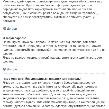
Можливо, адміністратор з якоїсь причини деактивував або видалив ваш
обліковий запис. Крім того, на багатьох форумах адміністратори
періодично видаляють користувачів, які тривалий час не писали
повідомлень, щоб зменшити розмір бази даних. Якщо це трапилось,
спробуйте ще раз зареєструватись і активніше приймати участь у
дискусіях.
Догори
Я забув пароль!
Не панікуйте! Хоча ваш пароль не може бути відновлено, вам легко
отримати новий. Перейдіть на сторінку логування та натисніть
Забули
пароль?
. Дотримуйтесь інструкцій і незабаром ви знову зможете увійти на
форум.
Якщо не вдалося отримати новий пароль, зв'яжіться з адміністратором
форуму.
Догори
Чому мені постійно доводиться вводити ім’я і пароль?
Якщо ви не ставите галочку напроти пункту
Запам'ятати мене
, ви
зможете залишатися під своїм ім'ям на конференції лише протягом
встановленого часу. Це зроблено для того, щоб ніхто інший не зміг
використати ваш обліковий запис. Для того щоб вам не доводилося
вводити ім'я користувача і пароль кожного разу, ви можете поставити
галочку напроти пункту
Запам'ятати мене
при вході на конференцію. Не
рекомендується робити це на загальнодоступному комп'ютері, наприклад