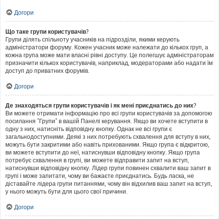
Догори
Що таке групи користувачів?
Групи ділять спільноту учасників на підрозділи, якими керують
адміністратори форуму. Кожен учасник може належати до кількох груп, а
кожна група може мати власні рівні доступу. Це полегшує адміністраторам
призначити кількох користувачів, наприклад, модераторами або надати їм
доступ до приватних форумів.
Догори
Де знаходяться групи користувачів і як мені приєднатись до них?
Ви можете отримати інформацію про всі групи користувачів за допомогою
посилання "Групи" в вашій Панелі керування. Якщо ви хочете вступити в
одну з них, натисніть відповідну кнопку. Однак не всі групи є
загальнодоступними. Деякі з них потребують схвалення для вступу в них,
можуть бути закритими або навіть прихованими. Якщо група є відкритою,
ви можете вступити до неї, натиснувши відповідну кнопку. Якщо група
потребує схвалення в групі, ви можете відправити запит на вступ,
натиснувши відповідну кнопку. Лідер групи повинен схвалити ваш запит в
групі і може запитати, чому ви бажаєте приєднатись. Будь ласка, не
діставайте лідера групи питаннями, чому він відхилив ваш запит на вступ,
у нього можуть бути для цього свої причини.
Догори