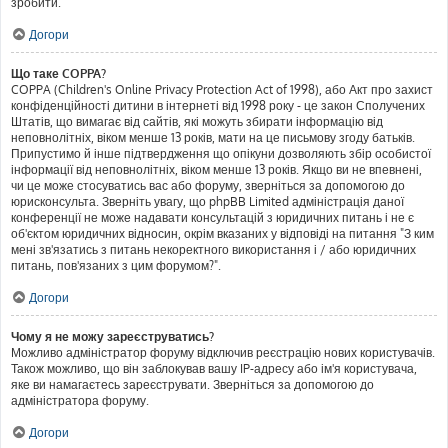
зробити.
Догори
Що таке COPPA?
COPPA (Children's Online Privacy Protection Act of 1998), або Акт про захист
конфіденційності дитини в інтернеті від 1998 року - це закон Сполучених
Штатів, що вимагає від сайтів, які можуть збирати інформацію від
неповнолітніх, віком менше 13 років, мати на це письмову згоду батьків.
Припустимо й інше підтвердження що опікуни дозволяють збір особистої
інформації від неповнолітніх, віком менше 13 років. Якщо ви не впевнені,
чи це може стосуватись вас або форуму, зверніться за допомогою до
юрисконсульта. Зверніть увагу, що phpBB Limited адміністрація даної
конференції не може надавати консультацій з юридичних питань і не є
об'єктом юридичних відносин, окрім вказаних у відповіді на питання "З ким
мені зв'язатись з питань некоректного використання і / або юридичних
питань, пов'язаних з цим форумом?".
Догори
Чому я не можу зареєструватись?
Можливо адміністратор форуму відключив реєстрацію нових користувачів.
Також можливо, що він заблокував вашу IP-адресу або ім'я користувача,
яке ви намагаєтесь зареєструвати. Зверніться за допомогою до
адміністратора форуму.
Догори