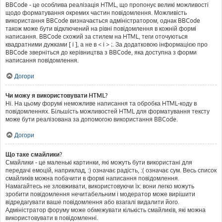
BBCode - це особлива реалізація HTML, що пропонує великі можливості
щодо форматування окремих частин повідомлення. Можливість
використання BBCode визначається адміністратором, однак BBCode
також може бути відключений на рівні повідомлення в кожній формі
написання. BBCode схожий за стилем на HTML, теги оточуються
квадратними дужками [ і ], а не в < і > ;. За додатковою інформацією про
BBCode зверніться до керівництва з BBCode, яка доступна з форми
написання повідомлення.
Догори
Чи можу я використовувати HTML?
Ні. На цьому форумі неможливе написання та обробка HTML-коду в
повідомленнях. Більшість можливостей HTML для форматування тексту
може бути реалізована за допомогою використання BBCode.
Догори
Що таке смайлики?
Смайлики - це маленькі картинки, які можуть бути використані для
передачі емоцій, наприклад, :) означає радість, :( означає сум. Весь список
смайликів можна побачити в формі написання повідомлення.
Намагайтесь не зловживати, використовуючи їх: вони легко можуть
зробити повідомлення нечитабельним і модератор може вирішити
відредагувати ваше повідомлення або взагалі видалити його.
Адміністратор форуму може обмежувати кількість смайликів, які можна
використовувати в повідомленні.