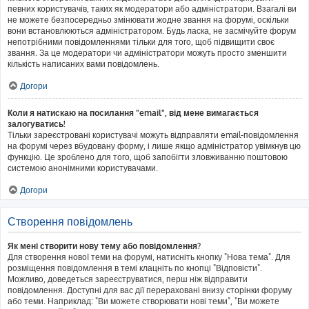
певних користувачів, таких як модератори або адміністратори. Взагалі ви
не можете безпосередньо змінювати жодне звання на форумі, оскільки
вони встановлюються адміністратором. Будь ласка, не засмічуйте форум
непотрібними повідомленнями тільки для того, щоб підвищити своє
звання. За це модератори чи адміністратори можуть просто зменшити
кількість написаних вами повідомлень.
Догори
Коли я натискаю на посилання "email", від мене вимагається
залогуватись!
Тільки зареєстровані користувачі можуть відправляти email-повідомлення
на форумі через вбудовану форму, і лише якщо адміністратор увімкнув цю
функцію. Це зроблено для того, щоб запобігти зловживанню поштовою
системою анонімними користувачами.
Догори
Створення повідомлень
Як мені створити нову тему або повідомлення?
Для створення нової теми на форумі, натисніть кнопку "Нова тема". Для
розміщення повідомлення в темі клацніть по кнопці "Відповісти".
Можливо, доведеться зареєструватися, перш ніж відправити
повідомлення. Доступні для вас дії перераховані внизу сторінки форуму
або теми. Наприклад: "Ви можете створювати нові теми", "Ви можете