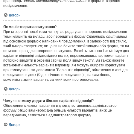
прапорець
Завжди використовувати ваш підпис
в формі створення
повідомлення.
Догори
Як мені створити опитування?
При створенні нової теми чи під час редагування першого повідомлення
теми клацніть на вкладці або перейдіть в форму
Створити опитування
під основною формою написання повідомлення, в залежності від стилю,
який використовується; якщо ви не бачите такої вкладки або форми, то ви
не маєте прав для створення опитувань. Вкажіть питання і як мінімум два
варіанти відповіді в відповідних полях, переконавшись, що кожен варіант
потрібно вводити в окремій стрічці поля вводу тексту. Ви також можете
встановити кількість варіантів відповіді, які можуть обирати користувачі
при голосуванні за допомогою "Варіантів відповіді", обмеження в часі для
голосування в днях (0 для вічного голосування) і, на сам кінець,
можливість зміни варіанту, за який вони проголосували.
Догори
Чому я не можу додати більше варіантів відповіді?
Обмеження кількості варіантів відповіді встановлює адміністратор
форуму. Якщо вам необхідна більша кількості варіантів, аніж це
передбачено, зв'яжіться з адміністратором форуму.
Догори