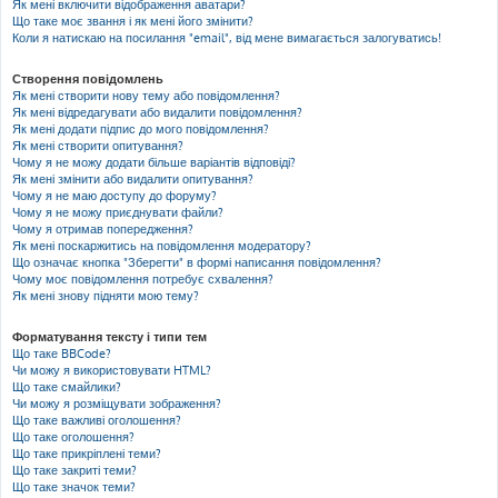
Як мені включити відображення аватари?
Що таке моє звання і як мені його змінити?
Коли я натискаю на посилання "email", від мене вимагається залогуватись!
Створення повідомлень
Як мені створити нову тему або повідомлення?
Як мені відредагувати або видалити повідомлення?
Як мені додати підпис до мого повідомлення?
Як мені створити опитування?
Чому я не можу додати більше варіантів відповіді?
Як мені змінити або видалити опитування?
Чому я не маю доступу до форуму?
Чому я не можу приєднувати файли?
Чому я отримав попередження?
Як мені поскаржитись на повідомлення модератору?
Що означає кнопка "Зберегти" в формі написання повідомлення?
Чому моє повідомлення потребує схвалення?
Як мені знову підняти мою тему?
Форматування тексту і типи тем
Що таке BBCode?
Чи можу я використовувати HTML?
Що таке смайлики?
Чи можу я розміщувати зображення?
Що таке важливі оголошення?
Що таке оголошення?
Що таке прикріплені теми?
Що таке закриті теми?
Що таке значок теми?