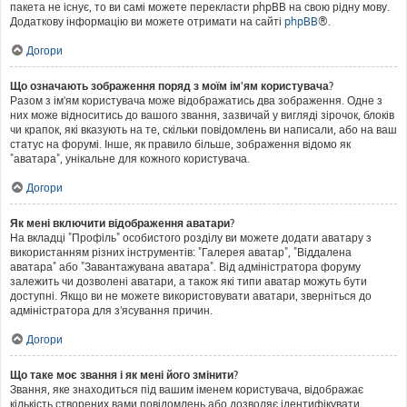
пакета не існує, то ви самі можете перекласти phpBB на свою рідну мову.
Додаткову інформацію ви можете отримати на сайті
phpBB
®.
Догори
Що означають зображення поряд з моїм ім'ям користувача?
Разом з ім'ям користувача може відображатись два зображення. Одне з
них може відноситись до вашого звання, зазвичай у вигляді зірочок, блоків
чи крапок, які вказують на те, скільки повідомлень ви написали, або на ваш
статус на форумі. Інше, як правило більше, зображення відомо як
"аватара", унікальне для кожного користувача.
Догори
Як мені включити відображення аватари?
На вкладці "Профіль" особистого розділу ви можете додати аватару з
використанням різних інструментів: "Галерея аватар", "Віддалена
аватара" або "Завантажувана аватара". Від адміністратора форуму
залежить чи дозволені аватари, а також які типи аватар можуть бути
доступні. Якщо ви не можете використовувати аватари, зверніться до
адміністратора для з'ясування причин.
Догори
Що таке моє звання і як мені його змінити?
Звання, яке знаходиться під вашим іменем користувача, відображає
кількість створених вами повідомлень або дозволяє ідентифікувати