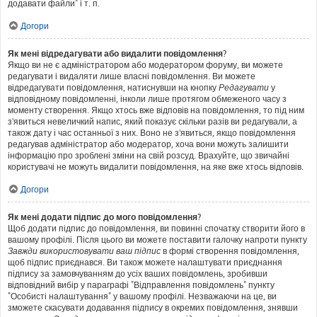
додавати файли" і т. п.
Догори
Як мені відредагувати або видалити повідомлення?
Якщо ви не є адміністратором або модератором форуму, ви можете
редагувати і видаляти лише власні повідомлення. Ви можете
відредагувати повідомлення, натиснувши на кнопку
Редагувати
у
відповідному повідомленні, інколи лише протягом обмеженого часу з
моменту створення. Якщо хтось вже відповів на повідомлення, то під ним
з'явиться невеличкий напис, який показує скільки разів ви редагували, а
також дату і час останньої з них. Воно не з'явиться, якщо повідомлення
редагував адміністратор або модератор, хоча вони можуть залишити
інформацію про зроблені зміни на свій розсуд. Врахуйте, що звичайні
користувачі не можуть видалити повідомлення, на яке вже хтось відповів.
Догори
Як мені додати підпис до мого повідомлення?
Щоб додати підпис до повідомлення, ви повинні спочатку створити його в
вашому профілі. Після цього ви можете поставити галочку напроти пункту
Завжди використовувати ваш підпис
в формі створення повідомлення,
щоб підпис приєднався. Ви також можете налаштувати приєднання
підпису за замовчуванням до усіх ваших повідомлень, зробивши
відповідний вибір у параграфі "Відправлення повідомлень" пункту
"Особисті налаштування" у вашому профілі. Незважаючи на це, ви
зможете скасувати додавання підпису в окремих повідомлення, знявши