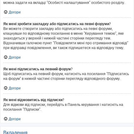
можна задати на вкладці "Особисті налаштування" особистого розділу.
Догори
Як мені зробити закладку або підписатись на певні форуми?
Ви можете створити закладку або підписатись на певні форуми,
клацнувши по відповідному посиланню в меню "Керування темою", яке
знаходиться у верхній і нижній частині сторінки перегляду тем.
Відзначивши галочкою пункт "Повідомляти мені про отримання відповіді"
при відправці повідомлення, ви також підпишетеся на відповідну тему.
Догори
Як мені підписатись на певний форум?
Щоб підписатись на певний форум, натисніть на посилання "Підписатись
на форум" в нижній частині сторінки перегляду відповідного форуму.
Догори
Як мені відмовитись від підписки?
Для відмови від підписки, перейдіть в Панель керування і натисніть на
посилання "Підписки".
Догори
Вкладення