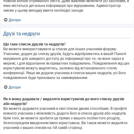
повною копією отриманого листа. Дуже важливо включити усі заголовки, в
яких міститься детальна інформація про відправника. Адміністратор
зможе у цьому випадку вжити необхідні заходи.
Догори
Друзі та недруги
Що таке список друзів та недругів?
Ви можете використовувати ці списки для інших учасників форуму.
Учасники, додані до списку друзів, будуть відображатись в вашій Панелі
керування для швидкого доступу до інформації про те, чи вони зараз в
мережі, і для відсилання їм приватних повідомлень. Повідомлення від цих
користувачів можуть виділятись, залежно від встановленого стилю
конференції. Якщо ви додали учасника в список ваших недругів, усі його
повідомлення буде приховано за замовчуванням.
Догори
Як я можу додавати / видаляти користувачів до мого списку друзів
або недругів?
Ви можете додавати учасників в свої списки двома способами. В профілі
кожного учасника є можливість додати його в список друзів або недругів.
Крім того, ви можете зробити це прямо з вашого особистого розділу,
безпосереднім введенням імені користувача. Ви також можете видаляти
учасників з ваших списків на тій самій сторінці.