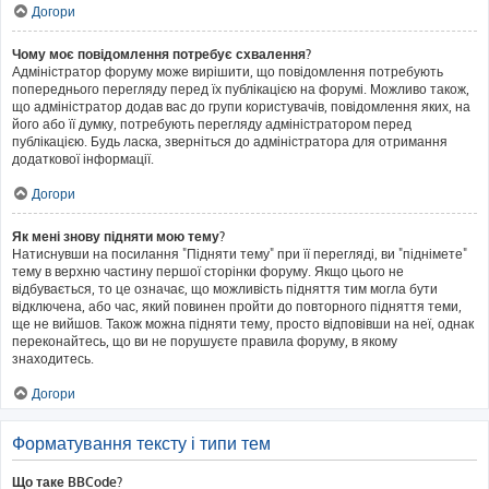
Догори
Чому моє повідомлення потребує схвалення?
Адміністратор форуму може вирішити, що повідомлення потребують
попереднього перегляду перед їх публікацією на форумі. Можливо також,
що адміністратор додав вас до групи користувачів, повідомлення яких, на
його або її думку, потребують перегляду адміністратором перед
публікацією. Будь ласка, зверніться до адміністратора для отримання
додаткової інформації.
Догори
Як мені знову підняти мою тему?
Натиснувши на посилання "Підняти тему" при її перегляді, ви "піднімете"
тему в верхню частину першої сторінки форуму. Якщо цього не
відбувається, то це означає, що можливість підняття тим могла бути
відключена, або час, який повинен пройти до повторного підняття теми,
ще не вийшов. Також можна підняти тему, просто відповівши на неї, однак
переконайтесь, що ви не порушуєте правила форуму, в якому
знаходитесь.
Догори
Форматування тексту і типи тем
Що таке BBCode?