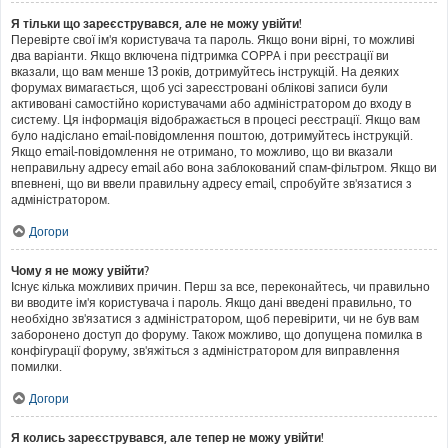
Я тільки що зареєструвався, але не можу увійти!
Перевірте свої ім'я користувача та пароль. Якщо вони вірні, то можливі
два варіанти. Якщо включена підтримка COPPA і при реєстрації ви
вказали, що вам менше 13 років, дотримуйтесь інструкцій. На деяких
форумах вимагається, щоб усі зареєстровані облікові записи були
активовані самостійно користувачами або адміністратором до входу в
систему. Ця інформація відображається в процесі реєстрації. Якщо вам
було надіслано email-повідомлення поштою, дотримуйтесь інструкцій.
Якщо email-повідомлення не отримано, то можливо, що ви вказали
неправильну адресу email або вона заблокований спам-фільтром. Якщо ви
впевнені, що ви ввели правильну адресу email, спробуйте зв'язатися з
адміністратором.
Догори
Чому я не можу увійти?
Існує кілька можливих причин. Перш за все, переконайтесь, чи правильно
ви вводите ім'я користувача і пароль. Якщо дані введені правильно, то
необхідно зв'язатися з адміністратором, щоб перевірити, чи не був вам
заборонено доступ до форуму. Також можливо, що допущена помилка в
конфігурації форуму, зв'яжіться з адміністратором для виправлення
помилки.
Догори
Я колись зареєструвався, але тепер не можу увійти!