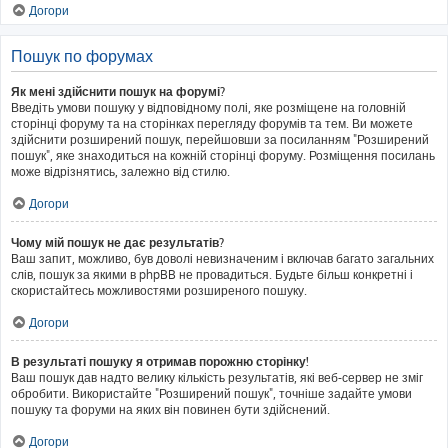
Догори
Пошук по форумах
Як мені здійснити пошук на форумі?
Введіть умови пошуку у відповідному полі, яке розміщене на головній
сторінці форуму та на сторінках перегляду форумів та тем. Ви можете
здійснити розширений пошук, перейшовши за посиланням "Розширений
пошук", яке знаходиться на кожній сторінці форуму. Розміщення посилань
може відрізнятись, залежно від стилю.
Догори
Чому мій пошук не дає результатів?
Ваш запит, можливо, був доволі невизначеним і включав багато загальних
слів, пошук за якими в phpBB не провадиться. Будьте більш конкретні і
скористайтесь можливостями розширеного пошуку.
Догори
В результаті пошуку я отримав порожню сторінку!
Ваш пошук дав надто велику кількість результатів, які веб-сервер не зміг
обробити. Використайте "Розширений пошук", точніше задайте умови
пошуку та форуми на яких він повинен бути здійснений.
Догори