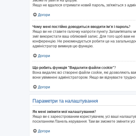
зможете увійти на форум.
Якщо не вдалося отримати новий пароль, зв'яжіться з адм
Догори
Чому мені постійно доводиться вводити ім’я і пароль?
Якщо ви не ставите галочку напроти пункту
Запам'ятати м
зміг використати ваш обліковий запис. Для того щоб вам не
конференцію. Не рекомендується робити це на загальнодосту
адміністратор вимкнув цю функцію.
Догори
Що робить функція "Видалити файли cookie"?
Вона видаляє всі створені файли cookie, які дозволяють ва
вони увімкнені адміністратором. Якщо ви відчуваєте трудн
Догори
Параметри та налаштування
Як мені змінити мої налаштування?
Якщо ви є зареєстрованим користувачем, усі ваші налаштуван
посиланням
Панель керування
. Там ви зможете змінити ус
Догори