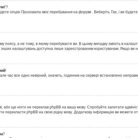
умі"?
айдете опцію
Приховати моє перебування на форумі
. Виберіть
Так
, і ви буде
у поясу, а не тому, в якому перебуваєте ви. В цьому випадку змініть в налашт
тьох інших налаштувань доступна лише зареєстрованим користувачам. Якщо ви н
ний!
але час все одно невірний, значить, годинник на сервері встановлено неправ
і, або ще ніхто не переклав phpBB на вашу мову. Спробуйте запитати адмініс
ожете перекласти phpBB на свою рідну мову. Додаткову інформацію ви можете о
ча?