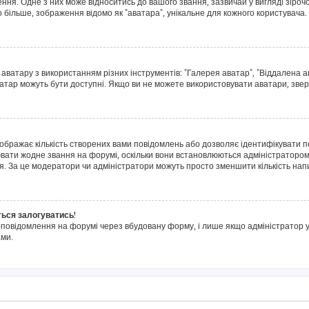
я. Одне з них може відноситись до вашого звання, зазвичай у вигляді зірочок, 
о більше, зображення відомо як "аватара", унікальне для кожного користувача.
 аватару з використанням різних інструментів: "Галерея аватар", "Віддалена 
ватар можуть бути доступні. Якщо ви не можете використовувати аватари, звер
дображає кількість створених вами повідомлень або дозволяє ідентифікувати п
ювати жодне звання на форумі, оскільки вони встановлюються адміністратором
я. За це модератори чи адміністратори можуть просто зменшити кількість на
ться залогуватись!
l-повідомлення на форумі через вбудовану форму, і лише якщо адміністратор у
ми.