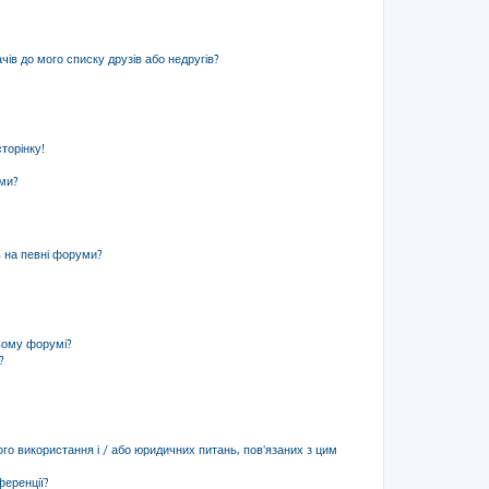
ів до мого списку друзів або недругів?
торінку!
еми?
ь на певні форуми?
ьому форумі?
?
ого використання і / або юридичних питань, пов'язаних з цим
ференції?