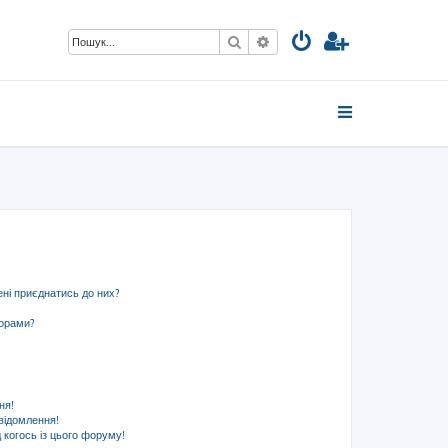
Пошук
Розширений пошук
ені приєднатись до них?
ьорами?
ня!
відомлення!
 когось із цього форуму!