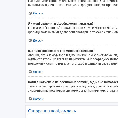
Разом з ім'ям користувача може відображатись два зображенн
ви написали, або на ваш статус на форумі. Інше, як правил
Догори
Як мені включити відображення аватари?
На вкладці "Профіль" особистого розділу ви можете додати
форуму залежить чи дозволені аватари, а також які типи а
Догори
Що таке моє звання і як мені його змінити?
Звання, яке знаходиться під вашим іменем користувача, ві
адміністратори. Взагалі ви не можете безпосередньо змін
повідомленнями тільки для того, щоб підвищити своє званн
Догори
Коли я натискаю на посилання "email", від мене вимагає
Тільки зареєстровані користувачі можуть відправляти emai
зловживанню поштовою системою анонімними користувача
Догори
Створення повідомлень