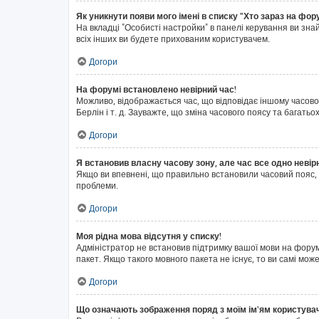
Як уникнути появи мого імені в списку "Хто зараз на фор
На вкладці "Особисті настройки" в панелі керування ви зн
всіх інших ви будете прихованим користувачем.
Догори
На форумі встановлено невірний час!
Можливо, відображається час, що відповідає іншому часовом
Берлін і т. д. Зауважте, що зміна часового поясу та бага
Догори
Я встановив власну часову зону, але час все одно невір
Якщо ви впевнені, що правильно встановили часовий пояс, 
проблеми.
Догори
Моя рідна мова відсутня у списку!
Адміністратор не встановив підтримку вашої мови на форум
пакет. Якщо такого мовного пакета не існує, то ви самі м
Догори
Що означають зображення поряд з моїм ім'ям користува