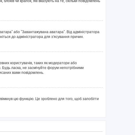
блоків чи крапок, які вказують на те, скільки повідомлень
аватара" або "Завантажувана аватара". Від адміністратора
ніться до адміністратора для з'ясування причин.
евних користувачів, таких як модератори або
. Будь ласка, не засмічуйте форум непотрібними
писаних вами повідомлень.
вімкнув цю функцію. Це зроблено для того, щоб запобігти