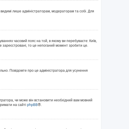
те видимі лише адміністраторам, модераторам та собі. Для
уваннях часовий пояс на той, в якому ви перебуваєте: Київ,
е зареєстровані, то це непоганий момент зробити це.
ильно. Повідомте про це адміністратора для усунення
тратора, чи може він встановити необхідний вам мовний
тримати на сайті
phpBB
®.