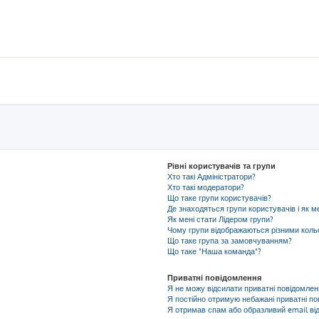
Рівні користувачів та групи
Хто такі Адміністратори?
Хто такі модератори?
Що таке групи користувачів?
Де знаходяться групи користувачів і як м
Як мені стати Лідером групи?
Чому групи відображаються різними кол
Що таке група за замовчуванням?
Що таке "Наша команда"?
Приватні повідомлення
Я не можу відсилати приватні повідомлен
Я постійно отримую небажані приватні по
Я отримав спам або образливий email від