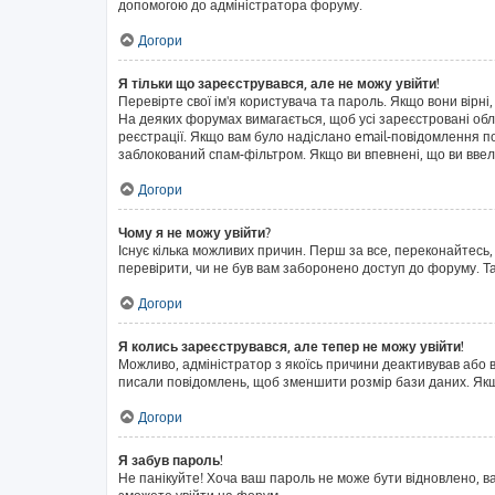
допомогою до адміністратора форуму.
Догори
Я тільки що зареєструвався, але не можу увійти!
Перевірте свої ім'я користувача та пароль. Якщо вони вірні
На деяких форумах вимагається, щоб усі зареєстровані обл
реєстрації. Якщо вам було надіслано email-повідомлення п
заблокований спам-фільтром. Якщо ви впевнені, що ви ввел
Догори
Чому я не можу увійти?
Існує кілька можливих причин. Перш за все, переконайтесь,
перевірити, чи не був вам заборонено доступ до форуму. Т
Догори
Я колись зареєструвався, але тепер не можу увійти!
Можливо, адміністратор з якоїсь причини деактивував або в
писали повідомлень, щоб зменшити розмір бази даних. Якщо
Догори
Я забув пароль!
Не панікуйте! Хоча ваш пароль не може бути відновлено, в