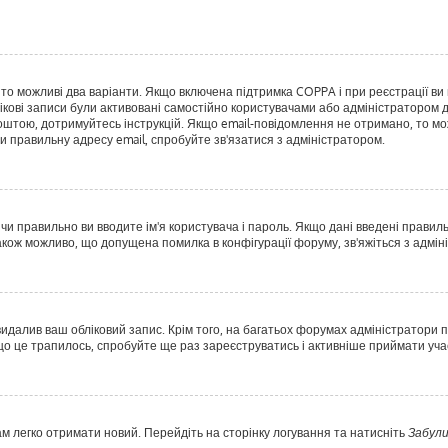
, то можливі два варіанти. Якщо включена підтримка COPPA і при реєстрації ви 
ікові записи були активовані самостійно користувачами або адміністратором д
оштою, дотримуйтесь інструкцій. Якщо email-повідомлення не отримано, то мо
и правильну адресу email, спробуйте зв'язатися з адміністратором.
 чи правильно ви вводите ім'я користувача і пароль. Якщо дані введені правил
акож можливо, що допущена помилка в конфігурації форуму, зв'яжіться з адмі
идалив ваш обліковий запис. Крім того, на багатьох форумах адміністратори п
 це трапилось, спробуйте ще раз зареєструватись і активніше приймати учас
ам легко отримати новий. Перейдіть на сторінку логування та натисніть
Забули