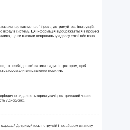
вказали, що вам менше 13 років, дотримуйтесь інструкцій.
о входу в систему. Ця інформація відображається в процесі
жливо, що ви вказали неправильну адресу email або вона
ьно, то необхідно зв'язатися з адміністратором, щоб
ністратором для виправлення помилки.
еріодично видаляють користувачів, які тривалий час не
ть у дискусіях.
 пароль?
. Дотримуйтесь інструкцій і незабаром ви знову