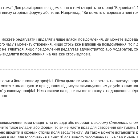
а тема". Для розміщення повідомлення в темі клацніть по кнопці "Відповісти"
і внизу сторінки форуму або теми. Наприклад: "Ви можете створювати нові теми
 можете редагувати і видаляти лише власні повідомлення. Ви можете відред
о часу з моменту створення. Якщо хтось вже відповів на повідомлення, то під
Воно не з'явиться, якщо повідомлення редагував адміністратор або модератор,
ь видалити повідомлення, на яке вже хтось відповів.
творити його в вашому профілі. Після цього ви можете поставити галочку напр
 можете налаштувати приєднання підпису за замовчуванням до усіх ваших пов
я" у вашому профілі. Незважаючи на це, ви зможете скасувати додавання пі
ення.
повідомлення теми клацніть на вкладці або перейдіть в форму
Створити опит
чите такої вкладки або форми, то ви не маєте прав для створення опитувань. Вк
о вводити в окремій стрічці поля вводу тексту. Ви також можете встановити кіл
ня в часі для голосування в днях (0 для вічного голосування) і, на сам кінець,