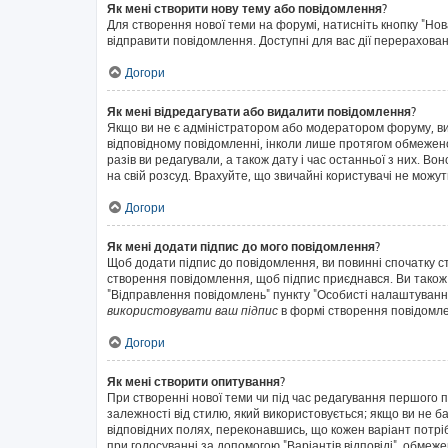
Як мені створити нову тему або повідомлення?
Для створення нової теми на форумі, натисніть кнопку "Нов
відправити повідомлення. Доступні для вас дії перерахован
Догори
Як мені відредагувати або видалити повідомлення?
Якщо ви не є адміністратором або модератором форуму, ви
відповідному повідомленні, інколи лише протягом обмеженог
разів ви редагували, а також дату і час останньої з них. 
на свій розсуд. Врахуйте, що звичайні користувачі не можут
Догори
Як мені додати підпис до мого повідомлення?
Щоб додати підпис до повідомлення, ви повинні спочатку с
створення повідомлення, щоб підпис приєднався. Ви також
"Відправлення повідомлень" пункту "Особисті налаштуванн
використовувати ваш підпис
в формі створення повідомл
Догори
Як мені створити опитування?
При створенні нової теми чи під час редагування першого 
залежності від стилю, який використовується; якщо ви не ба
відповідних полях, переконавшись, що кожен варіант потрібн
при голосуванні за допомогою "Варіантів відповіді", обмежен