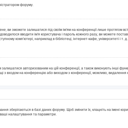
іністратором форуму.
ене
, ви зможете залишатися під своїм ім'ям на конференції лише протягом вс
 доводилося вводити ім'я користувача і пароль кожного разу, ви можете поста
пному комп'ютері, наприклад в бібліотеці, інтернет-кафе, університеті і т. д
м залишатися авторизованим на цій конференції, а також виконують інші функц
ощі з входом на конференцію або виходом з конференції, можливо, видалення 
ня зберігаються в базі даних форуму. Щоб змінити їх, клацніть на імені корис
і ваші налаштування та параметри.