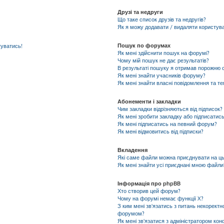
Друзі та недруги
Що таке список друзів та недругів?
Як я можу додавати / видаляти користувач
Пошук по форумах
гуватись!
Як мені здійснити пошук на форумі?
Чому мій пошук не дає результатів?
В результаті пошуку я отримав порожню с
Як мені знайти учасників форуму?
Як мені знайти власні повідомлення та т
Абонементи і закладки
Чим закладки відрізняються від підписок?
Як мені зробити закладку або підписатис
Як мені підписатись на певний форум?
Як мені відмовитись від підписки?
Вкладення
Які саме файли можна приєднувати на ц
Як мені знайти усі приєднані мною файли
Інформація про phpBB
Хто створив цей форум?
Чому на форумі немає функції X?
З ким мені зв'язатись з питань некоректн
форумом?
Як мені зв'язатися з адміністратором кон