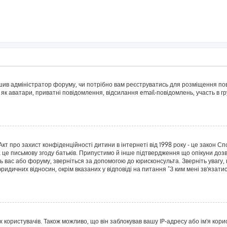
рішив адміністратор форуму, чи потрібно вам реєструватись для розміщення пов
 як аватари, приватні повідомлення, відсилання email-повідомлень, участь в гру
о Акт про захист конфіденційності дитини в інтернеті від 1998 року - це закон 
а це письмову згоду батьків. Припустимо й інше підтвердження що опікуни дозв
сь вас або форуму, зверніться за допомогою до юрисконсульта. Зверніть увагу,
ридичних відносин, окрім вказаних у відповіді на питання "З ким мені зв'язат
ористувачів. Також можливо, що він заблокував вашу IP-адресу або ім'я корис