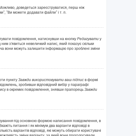
. Можливо, доведеться зареєструватися, перш ніж
", "Ви можете додавати файли" і т. п.
агувати повідомлення, натиснувши на кнопку
Редагувати
у
 ним з'явиться невеличкий напис, який показує скільки
 хоча вони можуть залишити інформацію про зроблені зміни
оти пункту
Завжди використовувати ваш підпис
в формі
ідомлень, зробивши відповідний вибір у параграфі
дпису в окремих повідомлення, знявши прапорець
Завжди
ування
під основною формою написання повідомлення, в
ажіть питання і як мінімум два варіанти відповіді в
ькість варіантів відповіді, які можуть обирати користувачі
 можливість зміни варіанту, за який вони проголосували.