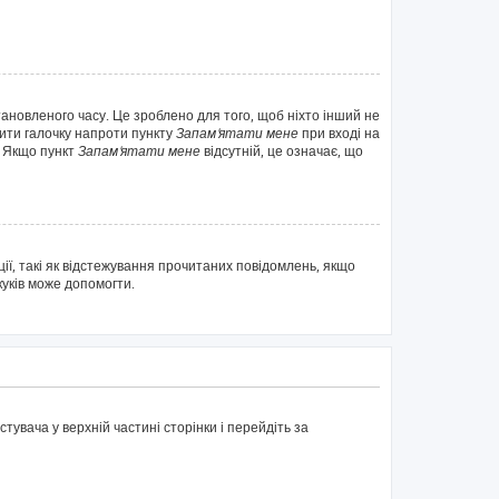
тановленого часу. Це зроблено для того, щоб ніхто інший не
вити галочку напроти пункту
Запам'ятати мене
при вході на
. Якщо пункт
Запам'ятати мене
відсутній, це означає, що
ії, такі як відстежування прочитаних повідомлень, якщо
куків може допомогти.
тувача у верхній частині сторінки і перейдіть за