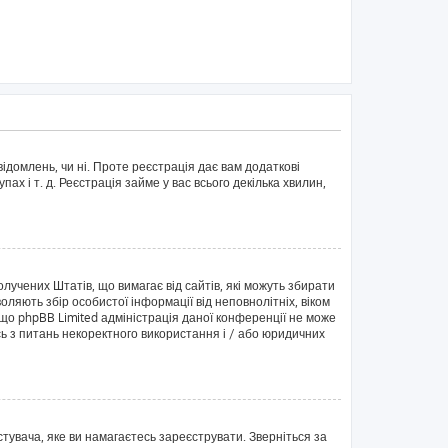
ідомлень, чи ні. Проте реєстрація дає вам додаткові
пах і т. д. Реєстрація займе у вас всього декілька хвилин,
Сполучених Штатів, що вимагає від сайтів, які можуть збирати
оляють збір особистої інформації від неповнолітніх, віком
 що phpBB Limited адміністрація даної конференції не може
ись з питань некоректного використання і / або юридичних
тувача, яке ви намагаєтесь зареєструвати. Зверніться за