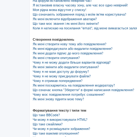
На форумі встановлено невірний час!
Я встановив власну часову зону, але час все одно невірний!
Моя рідна мова відсутня у списку!
Що означають зображення поряд з моїм ім'ям користувача?
Як мені включити відображення аватари?
Що таке моє звання і як мені його змінити?
Коли я натискаю на посилання "email", від мене вимагається зало
Створення повідомлень
Як мені створити нову тему або повідомлення?
Як мені відредагувати або видалити повідомлення?
Як мені додати підпис до мого повідомлення?
Як мені створити опитування?
Чому я не можу додати більше варіантів відповіді?
Як мені змінити або видалити опитування?
Чому я не маю доступу до форуму?
Чому я не можу приєднувати файли?
Чому я отримав попередження?
Як мені поскаржитись на повідомлення модератору?
Що означає кнопка "Зберегти" в формі написання повідомлення?
Чому моє повідомлення потребує схвалення?
Як мені знову підняти мою тему?
Форматування тексту і типи тем
Що таке BBCode?
Чи можу я використовувати HTML?
Що таке смайлики?
Чи можу я розміщувати зображення?
Що таке важливі оголошення?