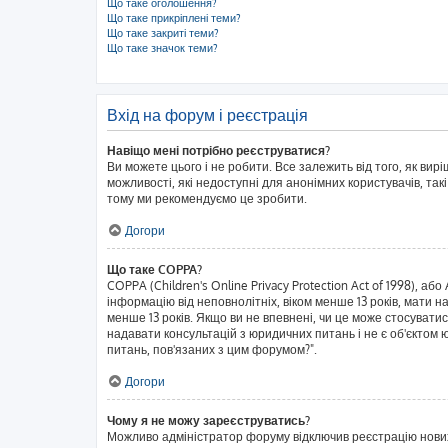
Що таке оголошення?
Що таке прикріплені теми?
Що таке закриті теми?
Що таке значок теми?
Вхід на форум і реєстрація
Навіщо мені потрібно реєструватися?
Ви можете цього і не робити. Все залежить від того, як ви
можливості, які недоступні для анонімних користувачів, такі
тому ми рекомендуємо це зробити.
Догори
Що таке COPPA?
COPPA (Children's Online Privacy Protection Act of 1998), аб
інформацію від неповнолітніх, віком менше 13 років, мати н
менше 13 років. Якщо ви не впевнені, чи це може стосувати
надавати консультацій з юридичних питань і не є об'єктом ю
питань, пов'язаних з цим форумом?".
Догори
Чому я не можу зареєструватись?
Можливо адміністратор форуму відключив реєстрацію нових к