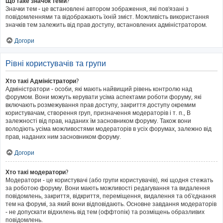
Що таке значок теми?
Значки тем - це встановлені автором зображення, які пов'язані з
повідомленнями та відображають їхній зміст. Можливість використання
значків тем залежить від прав доступу, встановлених адміністратором.
Догори
Рівні користувачів та групи
Хто такі Адміністратори?
Адміністратори - особи, які мають найвищий рівень контролю над
форумом. Вони можуть керувати усіма аспектами роботи форуму, які
включають розмежування прав доступу, закриття доступу окремим
користувачам, створення груп, призначення модераторів і т. п., В
залежності від прав, наданих їм засновником форуму. Також вони
володіють усіма можливостями модераторів в усіх форумах, залежно від
прав, наданих ним засновником форуму.
Догори
Хто такі модератори?
Модератори - це користувачі (або групи користувачів), які щодня стежать
за роботою форуму. Вони мають можливості редагування та видалення
повідомлень, закриття, відкриття, переміщення, видалення та об'єднання
тем на форумі, за який вони відповідають. Основне завдання модераторів
- не допускати відхилень від тем (оффтопік) та розміщень образливих
повідомлень.