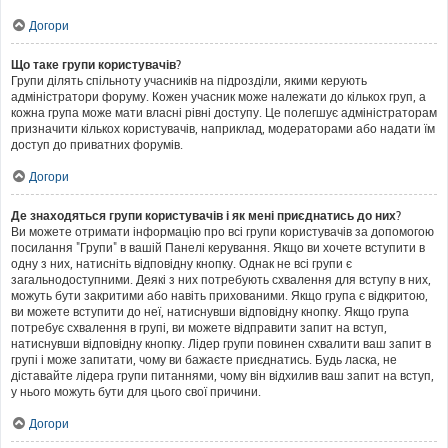
Догори
Що таке групи користувачів?
Групи ділять спільноту учасників на підрозділи, якими керують
адміністратори форуму. Кожен учасник може належати до кількох груп, а
кожна група може мати власні рівні доступу. Це полегшує адміністраторам
призначити кількох користувачів, наприклад, модераторами або надати їм
доступ до приватних форумів.
Догори
Де знаходяться групи користувачів і як мені приєднатись до них?
Ви можете отримати інформацію про всі групи користувачів за допомогою
посилання "Групи" в вашій Панелі керування. Якщо ви хочете вступити в
одну з них, натисніть відповідну кнопку. Однак не всі групи є
загальнодоступними. Деякі з них потребують схвалення для вступу в них,
можуть бути закритими або навіть прихованими. Якщо група є відкритою,
ви можете вступити до неї, натиснувши відповідну кнопку. Якщо група
потребує схвалення в групі, ви можете відправити запит на вступ,
натиснувши відповідну кнопку. Лідер групи повинен схвалити ваш запит в
групі і може запитати, чому ви бажаєте приєднатись. Будь ласка, не
діставайте лідера групи питаннями, чому він відхилив ваш запит на вступ,
у нього можуть бути для цього свої причини.
Догори