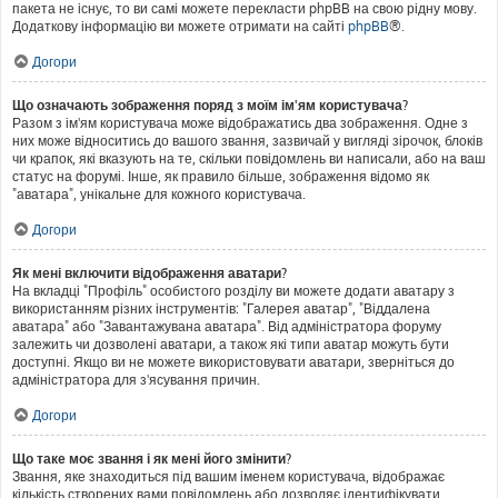
пакета не існує, то ви самі можете перекласти phpBB на свою рідну мову.
Додаткову інформацію ви можете отримати на сайті
phpBB
®.
Догори
Що означають зображення поряд з моїм ім'ям користувача?
Разом з ім'ям користувача може відображатись два зображення. Одне з
них може відноситись до вашого звання, зазвичай у вигляді зірочок, блоків
чи крапок, які вказують на те, скільки повідомлень ви написали, або на ваш
статус на форумі. Інше, як правило більше, зображення відомо як
"аватара", унікальне для кожного користувача.
Догори
Як мені включити відображення аватари?
На вкладці "Профіль" особистого розділу ви можете додати аватару з
використанням різних інструментів: "Галерея аватар", "Віддалена
аватара" або "Завантажувана аватара". Від адміністратора форуму
залежить чи дозволені аватари, а також які типи аватар можуть бути
доступні. Якщо ви не можете використовувати аватари, зверніться до
адміністратора для з'ясування причин.
Догори
Що таке моє звання і як мені його змінити?
Звання, яке знаходиться під вашим іменем користувача, відображає
кількість створених вами повідомлень або дозволяє ідентифікувати