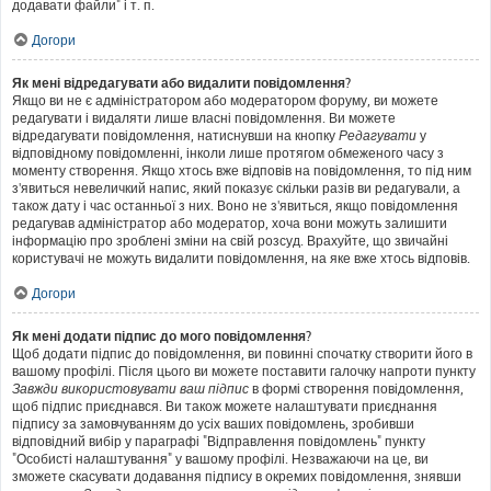
додавати файли" і т. п.
Догори
Як мені відредагувати або видалити повідомлення?
Якщо ви не є адміністратором або модератором форуму, ви можете
редагувати і видаляти лише власні повідомлення. Ви можете
відредагувати повідомлення, натиснувши на кнопку
Редагувати
у
відповідному повідомленні, інколи лише протягом обмеженого часу з
моменту створення. Якщо хтось вже відповів на повідомлення, то під ним
з'явиться невеличкий напис, який показує скільки разів ви редагували, а
також дату і час останньої з них. Воно не з'явиться, якщо повідомлення
редагував адміністратор або модератор, хоча вони можуть залишити
інформацію про зроблені зміни на свій розсуд. Врахуйте, що звичайні
користувачі не можуть видалити повідомлення, на яке вже хтось відповів.
Догори
Як мені додати підпис до мого повідомлення?
Щоб додати підпис до повідомлення, ви повинні спочатку створити його в
вашому профілі. Після цього ви можете поставити галочку напроти пункту
Завжди використовувати ваш підпис
в формі створення повідомлення,
щоб підпис приєднався. Ви також можете налаштувати приєднання
підпису за замовчуванням до усіх ваших повідомлень, зробивши
відповідний вибір у параграфі "Відправлення повідомлень" пункту
"Особисті налаштування" у вашому профілі. Незважаючи на це, ви
зможете скасувати додавання підпису в окремих повідомлення, знявши