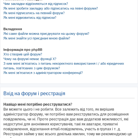
Чим закладки відрізняються від підписок?
Як мені зробити закладку або підписатись на певні форуми?
Як мені підписатись на певний форум?
Як мені відмовитись від підписки?
Вкладення
Які саме файли можна приєднувати на цьому форумі?
Як мені знайти усі приєднані мною файли?
Інформація про phpBB
Хто створив цей форум?
Чому на форумі немає функції X?
З ким мені зв'язатись з питань некоректного використання і / або юридичних
питань, пов'язаних з цим форумом?
Як мені зв'язатися з адміністратором конференції?
Вхід на форум і реєстрація
Навіщо мені потрібно реєструватися?
Ви можете цього і не робити. Все залежить від того, як вирішив
адміністратор форуму, чи потрібно вам реєструватись для розміщення
повідомлень, чи ні. Проте реєстрація дає вам додаткові можливості, які
недоступні для анонімних користувачів, такі як аватари, приватні
повідомлення, відсилання email-повідомлень, участь в групах і т. д.
Реєстрація займе у вас всього декілька хвилин, тому ми рекомендуємо це