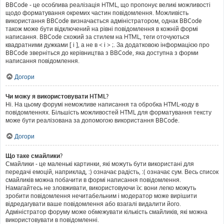
BBCode - це особлива реалізація HTML, що пропонує великі можливості
щодо форматування окремих частин повідомлення. Можливість
використання BBCode визначається адміністратором, однак BBCode
також може бути відключений на рівні повідомлення в кожній формі
написання. BBCode схожий за стилем на HTML, теги оточуються
квадратними дужками [ і ], а не в < і > ;. За додатковою інформацією про
BBCode зверніться до керівництва з BBCode, яка доступна з форми
написання повідомлення.
Догори
Чи можу я використовувати HTML?
Ні. На цьому форумі неможливе написання та обробка HTML-коду в
повідомленнях. Більшість можливостей HTML для форматування тексту
може бути реалізована за допомогою використання BBCode.
Догори
Що таке смайлики?
Смайлики - це маленькі картинки, які можуть бути використані для
передачі емоцій, наприклад, :) означає радість, :( означає сум. Весь список
смайликів можна побачити в формі написання повідомлення.
Намагайтесь не зловживати, використовуючи їх: вони легко можуть
зробити повідомлення нечитабельним і модератор може вирішити
відредагувати ваше повідомлення або взагалі видалити його.
Адміністратор форуму може обмежувати кількість смайликів, які можна
використовувати в повідомленні.