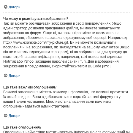
Догори
Чи можу я розміщувати зображення?
Так, ви можете розміщувати зображення в своїх повідомленнях. Якщо
адміністратор дозволив приєднання файлів, ви можете завантажити
зображення на форум. Якщо ні, ви повинні розмістити посилання на
зображення, збережене на загальнодоступному веб-сервері. Наприклад:
http://www.example.com/my-picture.gif. Ви не можете розміщувати
посилання ні на зображення, які знаходяться на вашому комп'ютері (якщо
він не є загальнодоступним сервером), ні на зображення, для доступу до
яких потрібна автентифікація, як, наприклад, такі як поштові скриньки
Hotmail або Yahoo, захищені паролем сайти і т. п. Для відображення
зображення в повідомленні, скористайтесь тегом BBCode [img].
Догори
Що таке важливі оголошення?
Важливі оголошення містять важливу інформацію, і ви повинні прочитати
їх якнайшвидше. Вони відображаються в верхній частині форуму та у
вашій Панелі керування. Можливість написання вами важливих
оголошень надається адміністратором.
Догори
Що таке оголошення?
Оголошення найчастіше містять важливу інформацію для форуму, який ви