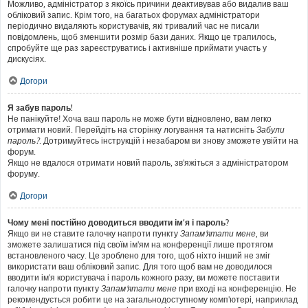
Можливо, адміністратор з якоїсь причини деактивував або видалив ваш
обліковий запис. Крім того, на багатьох форумах адміністратори
періодично видаляють користувачів, які тривалий час не писали
повідомлень, щоб зменшити розмір бази даних. Якщо це трапилось,
спробуйте ще раз зареєструватись і активніше приймати участь у
дискусіях.
Догори
Я забув пароль!
Не панікуйте! Хоча ваш пароль не може бути відновлено, вам легко
отримати новий. Перейдіть на сторінку логування та натисніть
Забули
пароль?
. Дотримуйтесь інструкцій і незабаром ви знову зможете увійти на
форум.
Якщо не вдалося отримати новий пароль, зв'яжіться з адміністратором
форуму.
Догори
Чому мені постійно доводиться вводити ім’я і пароль?
Якщо ви не ставите галочку напроти пункту
Запам'ятати мене
, ви
зможете залишатися під своїм ім'ям на конференції лише протягом
встановленого часу. Це зроблено для того, щоб ніхто інший не зміг
використати ваш обліковий запис. Для того щоб вам не доводилося
вводити ім'я користувача і пароль кожного разу, ви можете поставити
галочку напроти пункту
Запам'ятати мене
при вході на конференцію. Не
рекомендується робити це на загальнодоступному комп'ютері, наприклад