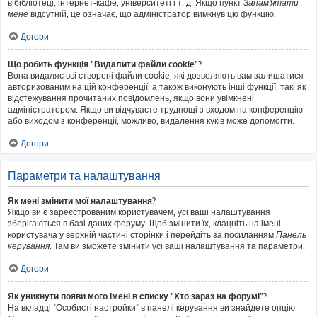
в бібліотеці, інтернет-кафе, університеті і т. д. Якщо пункт
Запам'ятати
мене
відсутній, це означає, що адміністратор вимкнув цю функцію.
Догори
Що робить функція "Видалити файли cookie"?
Вона видаляє всі створені файли cookie, які дозволяють вам залишатися
авторизованим на цій конференції, а також виконують інші функції, такі як
відстежування прочитаних повідомлень, якщо вони увімкнені
адміністратором. Якщо ви відчуваєте труднощі з входом на конференцію
або виходом з конференції, можливо, видалення куків може допомогти.
Догори
Параметри та налаштування
Як мені змінити мої налаштування?
Якщо ви є зареєстрованим користувачем, усі ваші налаштування
зберігаються в базі даних форуму. Щоб змінити їх, клацніть на імені
користувача у верхній частині сторінки і перейдіть за посиланням
Панель
керування
. Там ви зможете змінити усі ваші налаштування та параметри.
Догори
Як уникнути появи мого імені в списку "Хто зараз на форумі"?
На вкладці "Особисті настройки" в панелі керування ви знайдете опцію