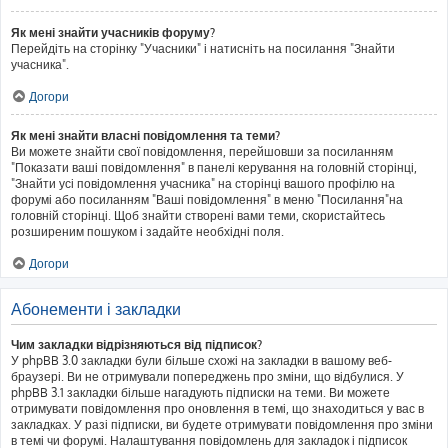
Як мені знайти учасників форуму?
Перейдіть на сторінку "Учасники" і натисніть на посилання "Знайти
учасника".
Догори
Як мені знайти власні повідомлення та теми?
Ви можете знайти свої повідомлення, перейшовши за посиланням
"Показати ваші повідомлення" в панелі керування на головній сторінці,
"Знайти усі повідомлення учасника" на сторінці вашого профілю на
форумі або посиланням "Ваші повідомлення" в меню "Посилання"на
головній сторінці. Щоб знайти створені вами теми, скористайтесь
розширеним пошуком і задайте необхідні поля.
Догори
Абонементи і закладки
Чим закладки відрізняються від підписок?
У phpBB 3.0 закладки були більше схожі на закладки в вашому веб-
браузері. Ви не отримували попереджень про зміни, що відбулися. У
phpBB 3.1 закладки більше нагадують підписки на теми. Ви можете
отримувати повідомлення про оновлення в темі, що знаходиться у вас в
закладках. У разі підписки, ви будете отримувати повідомлення про зміни
в темі чи форумі. Налаштування повідомлень для закладок і підписок