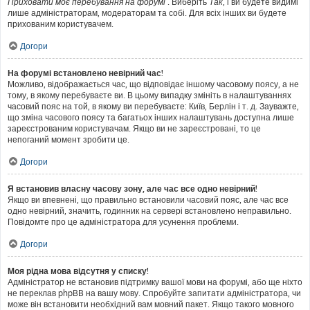
Приховати моє перебування на форумі
. Виберіть
Так
, і ви будете видимі
лише адміністраторам, модераторам та собі. Для всіх інших ви будете
прихованим користувачем.
Догори
На форумі встановлено невірний час!
Можливо, відображається час, що відповідає іншому часовому поясу, а не
тому, в якому перебуваєте ви. В цьому випадку змініть в налаштуваннях
часовий пояс на той, в якому ви перебуваєте: Київ, Берлін і т. д. Зауважте,
що зміна часового поясу та багатьох інших налаштувань доступна лише
зареєстрованим користувачам. Якщо ви не зареєстровані, то це
непоганий момент зробити це.
Догори
Я встановив власну часову зону, але час все одно невірний!
Якщо ви впевнені, що правильно встановили часовий пояс, але час все
одно невірний, значить, годинник на сервері встановлено неправильно.
Повідомте про це адміністратора для усунення проблеми.
Догори
Моя рідна мова відсутня у списку!
Адміністратор не встановив підтримку вашої мови на форумі, або ще ніхто
не переклав phpBB на вашу мову. Спробуйте запитати адміністратора, чи
може він встановити необхідний вам мовний пакет. Якщо такого мовного