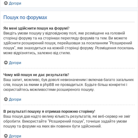
Догори
Пошук по форумах
Як мені здійснити пошук на форумі?
Введіть умови пошуку у відповідному полі, яке розміщене на головній
сторінці форуму та на сторінках перегляду форумів та тем. Ви можете
здійснити розширений пошук, перейшовши за посиланням "Розширений
пошук", яке знаходиться на кожній сторінці форуму. Розміщення посилань
може відрізнятись, залежно від стилю.
Догори
Чому мій пошук не дає результатів?
Ваш запит, можливо, був доволі невизначеним і включав багато загальних
слів, пошук за якими в phpBB не провадиться. Будьте більш конкретні і
скористайтесь можливостями розширеного пошуку.
Догори
В результаті пошуку я отримав порожню сторінку!
Ваш пошук дав надто велику кількість результатів, які веб-сервер не зміг
обробити. Використайте "Розширений пошук", точніше задайте умови
пошуку та форуми на яких він повинен бути здійснений.
Догори