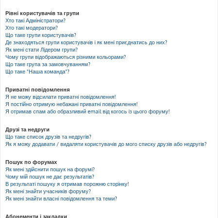
Рівні користувачів та групи
Хто такі Адміністратори?
Хто такі модератори?
Що таке групи користувачів?
Де знаходяться групи користувачів і як мені приєднатись до них?
Як мені стати Лідером групи?
Чому групи відображаються різними кольорами?
Що таке група за замовчуванням?
Що таке "Наша команда"?
Приватні повідомлення
Я не можу відсилати приватні повідомлення!
Я постійно отримую небажані приватні повідомлення!
Я отримав спам або образливий email від когось із цього форуму!
Друзі та недруги
Що таке список друзів та недругів?
Як я можу додавати / видаляти користувачів до мого списку друзів або недругів?
Пошук по форумах
Як мені здійснити пошук на форумі?
Чому мій пошук не дає результатів?
В результаті пошуку я отримав порожню сторінку!
Як мені знайти учасників форуму?
Як мені знайти власні повідомлення та теми?
Абонементи і закладки