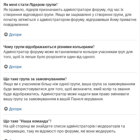
Як мені стати Лідером групи?
Як правило, лідерів призначають адміністратори форуму, під час їх
створення відповідної групи. Якщо ви зацікавлені у створенні групи, для
початку зв'яжіться з адміністратором форуму, відправивши йому приватне
повідомлення.
Догори
Чому групи відображаються різними кольорами?
Адміністратор форуму може встановлювати кольори учасникам груп для
того, щоб їх легше було розрізняти один від одного.
Догори
Що таке група за замовчуванням?
Якщо ви є учасником більш ніж однієї групи, ваша група за замовчуванням
буде використовуватися для того, щоб визначити, який колір та звання
буде відображатись. Адміністратор може надати вам право змінювати
вашу групу за замовчуванням в вашій Панелі керування.
Догори
Що таке "Наша команда"?
На цій сторінці ви знайдете список адміністраторів і модераторів та
інформацію, таку як відомості про форуми, які вони модерують.