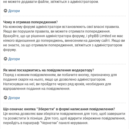
не можете додавати файли, зв'яжіться з адміністратором.
Догори
Чому я отримав попередження?
На кожному форумі адміністратори встановлюють свої власні правила.
Якщо ви порушили правила, ви можете отримати попередження.
Врахуйте, що це рішення адміністратора форуму, і phpBB Limited не має
ніякого відношення до попереджень, винесеним на даному сайті. Якщо ви
не знаєте, за що отримали попередження, зв'яжіться з адміністратором
форуму.
Догори
Як мені поскаржитись на повідомлення модератору?
Поряд з кожним повідомленням, ви побачите кнопку, призначену для
подання скарги на нього, якщо це дозволено адміністратором.
Натиснувши на неї, ви пройдете через ряд кроків, необхідних для
відправлення подання на повідомлення.
Догори
Що означає кнопка "Зберегти" в формі написання повідомлення?
Ця кнопка дозволяє вам зберігати повідомлення для того, щоб завершити
та розмістити їх пізніше. Для того, щоб відкрити збережене повідомлення,
перейдіть в параграф "Чернетки" панелі керування.