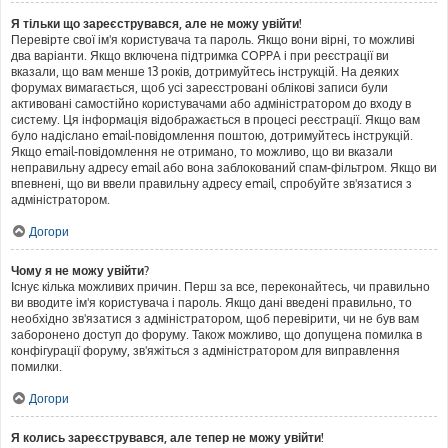
Я тільки що зареєструвався, але не можу увійти!
Перевірте свої ім'я користувача та пароль. Якщо вони вірні, то можливі
два варіанти. Якщо включена підтримка COPPA і при реєстрації ви
вказали, що вам менше 13 років, дотримуйтесь інструкцій. На деяких
форумах вимагається, щоб усі зареєстровані облікові записи були
активовані самостійно користувачами або адміністратором до входу в
систему. Ця інформація відображається в процесі реєстрації. Якщо вам
було надіслано email-повідомлення поштою, дотримуйтесь інструкцій.
Якщо email-повідомлення не отримано, то можливо, що ви вказали
неправильну адресу email або вона заблокований спам-фільтром. Якщо ви
впевнені, що ви ввели правильну адресу email, спробуйте зв'язатися з
адміністратором.
Догори
Чому я не можу увійти?
Існує кілька можливих причин. Перш за все, переконайтесь, чи правильно
ви вводите ім'я користувача і пароль. Якщо дані введені правильно, то
необхідно зв'язатися з адміністратором, щоб перевірити, чи не був вам
заборонено доступ до форуму. Також можливо, що допущена помилка в
конфігурації форуму, зв'яжіться з адміністратором для виправлення
помилки.
Догори
Я колись зареєструвався, але тепер не можу увійти!