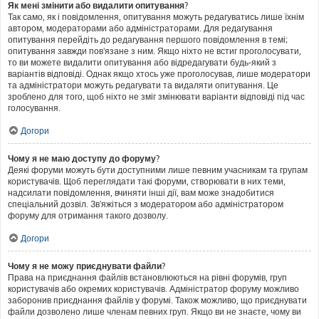
Як мені змінити або видалити опитування?
Так само, як і повідомлення, опитування можуть редагуватись лише їхнім
автором, модераторами або адміністраторами. Для редагування
опитування перейдіть до редагування першого повідомлення в темі;
опитування завжди пов'язане з ним. Якщо ніхто не встиг проголосувати,
то ви можете видалити опитування або відредагувати будь-який з
варіантів відповіді. Однак якщо хтось уже проголосував, лише модератори
та адміністратори можуть редагувати та видаляти опитування. Це
зроблено для того, щоб ніхто не зміг змінювати варіанти відповіді під час
голосування.
Догори
Чому я не маю доступу до форуму?
Деякі форуми можуть бути доступними лише певним учасникам та групам
користувачів. Щоб переглядати такі форуми, створювати в них теми,
надсилати повідомлення, вчиняти інші дії, вам може знадобитися
спеціальний дозвіл. Зв'яжіться з модератором або адміністратором
форуму для отримання такого дозволу.
Догори
Чому я не можу приєднувати файли?
Права на приєднання файлів встановлюються на рівні форумів, груп
користувачів або окремих користувачів. Адміністратор форуму можливо
заборонив приєднання файлів у форумі. Також можливо, що приєднувати
файли дозволено лише членам певних груп. Якщо ви не знаєте, чому ви