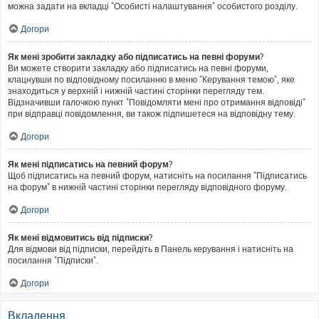
можна задати на вкладці "Особисті налаштування" особистого розділу.
Догори
Як мені зробити закладку або підписатись на певні форуми?
Ви можете створити закладку або підписатись на певні форуми,
клацнувши по відповідному посиланню в меню "Керування темою", яке
знаходиться у верхній і нижній частині сторінки перегляду тем.
Відзначивши галочкою пункт "Повідомляти мені про отримання відповіді"
при відправці повідомлення, ви також підпишетеся на відповідну тему.
Догори
Як мені підписатись на певний форум?
Щоб підписатись на певний форум, натисніть на посилання "Підписатись
на форум" в нижній частині сторінки перегляду відповідного форуму.
Догори
Як мені відмовитись від підписки?
Для відмови від підписки, перейдіть в Панель керування і натисніть на
посилання "Підписки".
Догори
Вкладення