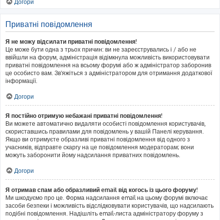
Догори
Приватні повідомлення
Я не можу відсилати приватні повідомлення!
Це може бути одна з трьох причин: ви не зареєструвались і / або не
ввійшли на форум, адміністрація відімкнула можливість використовувати
приватні повідомлення на всьому форумі або ж адміністратор заборонив
це особисто вам. Зв'яжіться з адміністратором для отримання додаткової
інформації.
Догори
Я постійно отримую небажані приватні повідомлення!
Ви можете автоматично видаляти особисті повідомлення користувачів,
скориставшись правилами для повідомлень у вашій Панелі керування.
Якщо ви отримуєте образливі приватні повідомлення від одного з
учасників, відправте скаргу на це повідомлення модераторам; вони
можуть заборонити йому надсилання приватних повідомлень.
Догори
Я отримав спам або образливий email від когось із цього форуму!
Ми шкодуємо про це. Форма надсилання email на цьому форумі включає
засоби безпеки і можливість відслідковувати користувачів, що надсилають
подібні повідомлення. Надішліть email-листа адміністратору форуму з