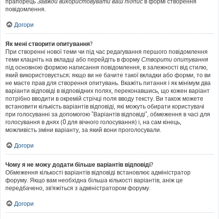
прапорець
Завжди використовувати ваш підпис
в формі створення
повідомлення.
Догори
Як мені створити опитування?
При створенні нової теми чи під час редагування першого повідомлення
теми клацніть на вкладці або перейдіть в форму
Створити опитування
під основною формою написання повідомлення, в залежності від стилю,
який використовується; якщо ви не бачите такої вкладки або форми, то ви
не маєте прав для створення опитувань. Вкажіть питання і як мінімум два
варіанти відповіді в відповідних полях, переконавшись, що кожен варіант
потрібно вводити в окремій стрічці поля вводу тексту. Ви також можете
встановити кількість варіантів відповіді, які можуть обирати користувачі
при голосуванні за допомогою "Варіантів відповіді", обмеження в часі для
голосування в днях (0 для вічного голосування) і, на сам кінець,
можливість зміни варіанту, за який вони проголосували.
Догори
Чому я не можу додати більше варіантів відповіді?
Обмеження кількості варіантів відповіді встановлює адміністратор
форуму. Якщо вам необхідна більша кількості варіантів, аніж це
передбачено, зв'яжіться з адміністратором форуму.
Догори