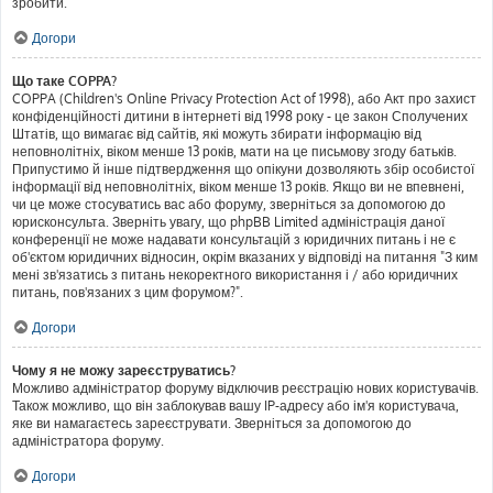
зробити.
Догори
Що таке COPPA?
COPPA (Children's Online Privacy Protection Act of 1998), або Акт про захист
конфіденційності дитини в інтернеті від 1998 року - це закон Сполучених
Штатів, що вимагає від сайтів, які можуть збирати інформацію від
неповнолітніх, віком менше 13 років, мати на це письмову згоду батьків.
Припустимо й інше підтвердження що опікуни дозволяють збір особистої
інформації від неповнолітніх, віком менше 13 років. Якщо ви не впевнені,
чи це може стосуватись вас або форуму, зверніться за допомогою до
юрисконсульта. Зверніть увагу, що phpBB Limited адміністрація даної
конференції не може надавати консультацій з юридичних питань і не є
об'єктом юридичних відносин, окрім вказаних у відповіді на питання "З ким
мені зв'язатись з питань некоректного використання і / або юридичних
питань, пов'язаних з цим форумом?".
Догори
Чому я не можу зареєструватись?
Можливо адміністратор форуму відключив реєстрацію нових користувачів.
Також можливо, що він заблокував вашу IP-адресу або ім'я користувача,
яке ви намагаєтесь зареєструвати. Зверніться за допомогою до
адміністратора форуму.
Догори