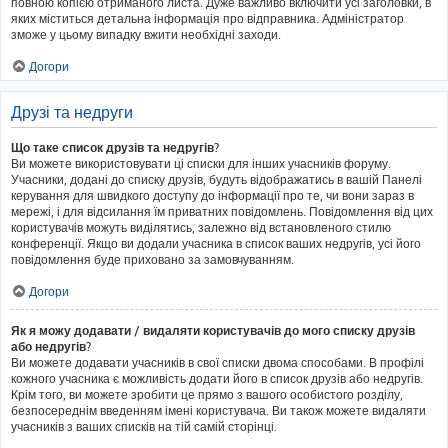
повною копією отриманого листа. Дуже важливо включити усі заголовки, в
яких міститься детальна інформація про відправника. Адміністратор
зможе у цьому випадку вжити необхідні заходи.
Догори
Друзі та недруги
Що таке список друзів та недругів?
Ви можете використовувати ці списки для інших учасників форуму.
Учасники, додані до списку друзів, будуть відображатись в вашій Панелі
керування для швидкого доступу до інформації про те, чи вони зараз в
мережі, і для відсилання їм приватних повідомлень. Повідомлення від цих
користувачів можуть виділятись, залежно від встановленого стилю
конференції. Якщо ви додали учасника в список ваших недругів, усі його
повідомлення буде приховано за замовчуванням.
Догори
Як я можу додавати / видаляти користувачів до мого списку друзів
або недругів?
Ви можете додавати учасників в свої списки двома способами. В профілі
кожного учасника є можливість додати його в список друзів або недругів.
Крім того, ви можете зробити це прямо з вашого особистого розділу,
безпосереднім введенням імені користувача. Ви також можете видаляти
учасників з ваших списків на тій самій сторінці.