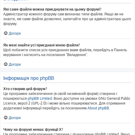
Які саме файли можна приєднувати на цьому форумі?
Адміністратор кожного форуму сам визначає типи файлів. Якщо ви не
знаєте, які саме файли дозволені, запитайте про це адміністратора цього
форуму.
Догори
Як мені знайти усі приєднані мною файли?
Щоб побачити список усіх приєднаних вами файлів, перейдіть в Панель
керування і натисніть на посилання "Вкладення".
Догори
Інформація про phpBB
Хто створив цей форум?
Це програмне забезпечення (в своїй незміненій формі) створене і
поширюється
phpBB Limited
. Воно доступне на умовах GNU General Public
Licence, версії 2 (GPL-2.0) і може вільно поширюватися. Для отримання
додаткової інформації перейдіть за посиланням
About phpBB
.
Догори
Чому на форумі немає функції X?
Це програмне забезпечення створене і ліцензоване phpBB Limited. Якщо