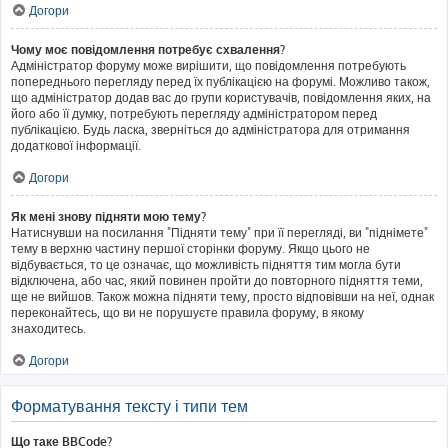
Догори
Чому моє повідомлення потребує схвалення?
Адміністратор форуму може вирішити, що повідомлення потребують
попереднього перегляду перед їх публікацією на форумі. Можливо також,
що адміністратор додав вас до групи користувачів, повідомлення яких, на
його або її думку, потребують перегляду адміністратором перед
публікацією. Будь ласка, зверніться до адміністратора для отримання
додаткової інформації.
Догори
Як мені знову підняти мою тему?
Натиснувши на посилання "Підняти тему" при її перегляді, ви "піднімете"
тему в верхню частину першої сторінки форуму. Якщо цього не
відбувається, то це означає, що можливість підняття тим могла бути
відключена, або час, який повинен пройти до повторного підняття теми,
ще не вийшов. Також можна підняти тему, просто відповівши на неї, однак
переконайтесь, що ви не порушуєте правила форуму, в якому
знаходитесь.
Догори
Форматування тексту і типи тем
Що таке BBCode?