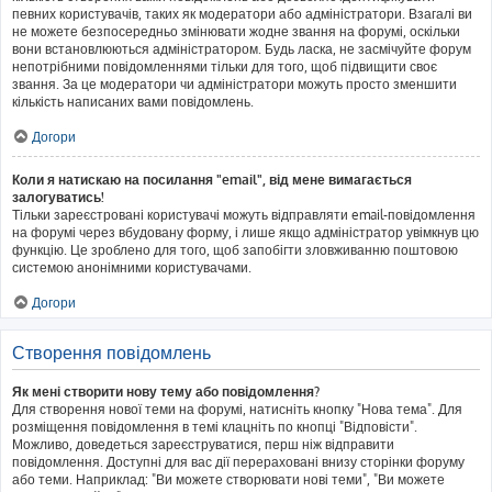
певних користувачів, таких як модератори або адміністратори. Взагалі ви
не можете безпосередньо змінювати жодне звання на форумі, оскільки
вони встановлюються адміністратором. Будь ласка, не засмічуйте форум
непотрібними повідомленнями тільки для того, щоб підвищити своє
звання. За це модератори чи адміністратори можуть просто зменшити
кількість написаних вами повідомлень.
Догори
Коли я натискаю на посилання "email", від мене вимагається
залогуватись!
Тільки зареєстровані користувачі можуть відправляти email-повідомлення
на форумі через вбудовану форму, і лише якщо адміністратор увімкнув цю
функцію. Це зроблено для того, щоб запобігти зловживанню поштовою
системою анонімними користувачами.
Догори
Створення повідомлень
Як мені створити нову тему або повідомлення?
Для створення нової теми на форумі, натисніть кнопку "Нова тема". Для
розміщення повідомлення в темі клацніть по кнопці "Відповісти".
Можливо, доведеться зареєструватися, перш ніж відправити
повідомлення. Доступні для вас дії перераховані внизу сторінки форуму
або теми. Наприклад: "Ви можете створювати нові теми", "Ви можете