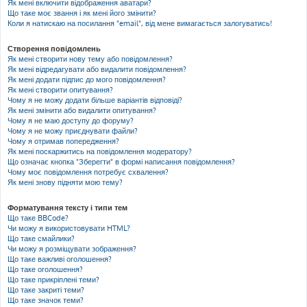
Як мені включити відображення аватари?
Що таке моє звання і як мені його змінити?
Коли я натискаю на посилання "email", від мене вимагається залогуватись!
Створення повідомлень
Як мені створити нову тему або повідомлення?
Як мені відредагувати або видалити повідомлення?
Як мені додати підпис до мого повідомлення?
Як мені створити опитування?
Чому я не можу додати більше варіантів відповіді?
Як мені змінити або видалити опитування?
Чому я не маю доступу до форуму?
Чому я не можу приєднувати файли?
Чому я отримав попередження?
Як мені поскаржитись на повідомлення модератору?
Що означає кнопка "Зберегти" в формі написання повідомлення?
Чому моє повідомлення потребує схвалення?
Як мені знову підняти мою тему?
Форматування тексту і типи тем
Що таке BBCode?
Чи можу я використовувати HTML?
Що таке смайлики?
Чи можу я розміщувати зображення?
Що таке важливі оголошення?
Що таке оголошення?
Що таке прикріплені теми?
Що таке закриті теми?
Що таке значок теми?