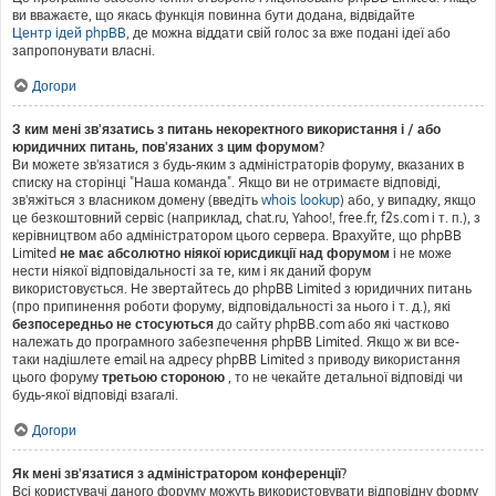
ви вважаєте, що якась функція повинна бути додана, відвідайте
Центр ідей phpBB
, де можна віддати свій голос за вже подані ідеї або
запропонувати власні.
Догори
З ким мені зв'язатись з питань некоректного використання і / або
юридичних питань, пов'язаних з цим форумом?
Ви можете зв'язатися з будь-яким з адміністраторів форуму, вказаних в
списку на сторінці "Наша команда". Якщо ви не отримаєте відповіді,
зв'яжіться з власником домену (введіть
whois lookup
) або, у випадку, якщо
це безкоштовний сервіс (наприклад, chat.ru, Yahoo!, free.fr, f2s.com і т. п.), з
керівництвом або адміністратором цього сервера. Врахуйте, що phpBB
Limited
не має абсолютно ніякої юрисдикції над форумом
і не може
нести ніякої відповідальності за те, ким і як даний форум
використовується. Не звертайтесь до phpBB Limited з юридичних питань
(про припинення роботи форуму, відповідальності за нього і т. д.), які
безпосередньо не стосуються
до сайту phpBB.com або які частково
належать до програмного забезпечення phpBB Limited. Якщо ж ви все-
таки надішлете email на адресу phpBB Limited з приводу використання
цього форуму
третьою стороною
, то не чекайте детальної відповіді чи
будь-якої відповіді взагалі.
Догори
Як мені зв'язатися з адміністратором конференції?
Всі користувачі даного форуму можуть використовувати відповідну форму