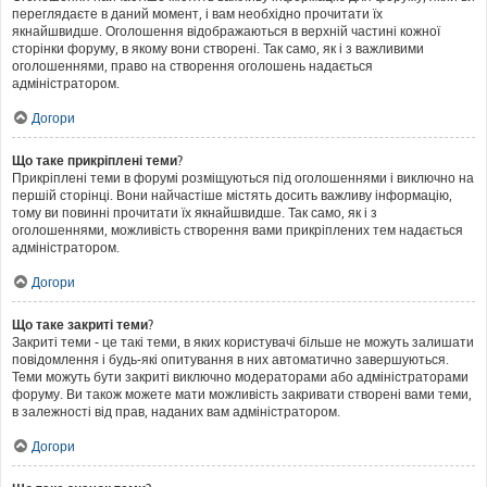
переглядаєте в даний момент, і вам необхідно прочитати їх
якнайшвидше. Оголошення відображаються в верхній частині кожної
сторінки форуму, в якому вони створені. Так само, як і з важливими
оголошеннями, право на створення оголошень надається
адміністратором.
Догори
Що таке прикріплені теми?
Прикріплені теми в форумі розміщуються під оголошеннями і виключно на
першій сторінці. Вони найчастіше містять досить важливу інформацію,
тому ви повинні прочитати їх якнайшвидше. Так само, як і з
оголошеннями, можливість створення вами прикріплених тем надається
адміністратором.
Догори
Що таке закриті теми?
Закриті теми - це такі теми, в яких користувачі більше не можуть залишати
повідомлення і будь-які опитування в них автоматично завершуються.
Теми можуть бути закриті виключно модераторами або адміністраторами
форуму. Ви також можете мати можливість закривати створені вами теми,
в залежності від прав, наданих вам адміністратором.
Догори