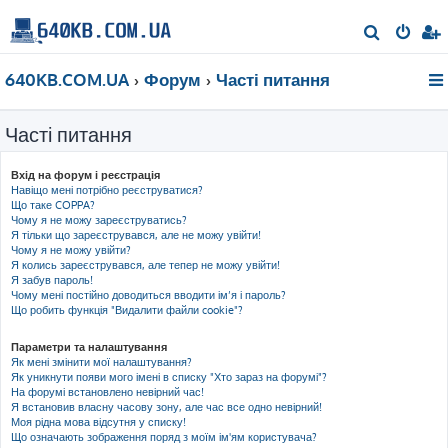
П
о
640KB.COM.UA
Форум
Часті питання
ш
у
Часті питання
к
Вхід на форум і реєстрація
Навіщо мені потрібно реєструватися?
Що таке COPPA?
Чому я не можу зареєструватись?
Я тільки що зареєструвався, але не можу увійти!
Чому я не можу увійти?
Я колись зареєструвався, але тепер не можу увійти!
Я забув пароль!
Чому мені постійно доводиться вводити ім’я і пароль?
Що робить функція "Видалити файли cookie"?
Параметри та налаштування
Як мені змінити мої налаштування?
Як уникнути появи мого імені в списку "Хто зараз на форумі"?
На форумі встановлено невірний час!
Я встановив власну часову зону, але час все одно невірний!
Моя рідна мова відсутня у списку!
Що означають зображення поряд з моїм ім'ям користувача?