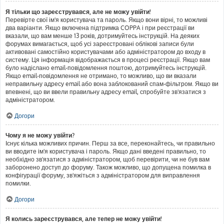
Я тільки що зареєструвався, але не можу увійти!
Перевірте свої ім'я користувача та пароль. Якщо вони вірні, то можливі
два варіанти. Якщо включена підтримка COPPA і при реєстрації ви
вказали, що вам менше 13 років, дотримуйтесь інструкцій. На деяких
форумах вимагається, щоб усі зареєстровані облікові записи були
активовані самостійно користувачами або адміністратором до входу в
систему. Ця інформація відображається в процесі реєстрації. Якщо вам
було надіслано email-повідомлення поштою, дотримуйтесь інструкцій.
Якщо email-повідомлення не отримано, то можливо, що ви вказали
неправильну адресу email або вона заблокований спам-фільтром. Якщо ви
впевнені, що ви ввели правильну адресу email, спробуйте зв'язатися з
адміністратором.
Догори
Чому я не можу увійти?
Існує кілька можливих причин. Перш за все, переконайтесь, чи правильно
ви вводите ім'я користувача і пароль. Якщо дані введені правильно, то
необхідно зв'язатися з адміністратором, щоб перевірити, чи не був вам
заборонено доступ до форуму. Також можливо, що допущена помилка в
конфігурації форуму, зв'яжіться з адміністратором для виправлення
помилки.
Догори
Я колись зареєструвався, але тепер не можу увійти!