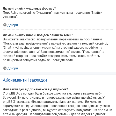
Як мені знайти учасників форуму?
Перейдіть на сторінку "Учасники" і натисніть на посилання "Знайти
учасника".
Догори
Як мені знайти власні повідомлення та теми?
Ви можете знайти свої повідомлення, перейшовши за посиланням
"Показати ваші повідомлення" в панелі керування на головній сторінці,
"Знайти усі повідомлення учасника" на сторінці вашого профілю на
форумі або посиланням "Ваші повідомлення" в меню "Посилання"на
головній сторінці. Щоб знайти створені вами теми, скористайтесь
розширеним пошуком і задайте необхідні поля.
Догори
Абонементи і закладки
Чим закладки відрізняються від підписок?
У phpBB 3.0 закладки були більше схожі на закладки в вашому веб-
браузері. Ви не отримували попереджень про зміни, що відбулися. У
phpBB 3.1 закладки більше нагадують підписки на теми. Ви можете
отримувати повідомлення про оновлення в темі, що знаходиться у вас в
закладках. У разі підписки, ви будете отримувати повідомлення про зміни
в темі чи форумі. Налаштування повідомлень для закладок і підписок