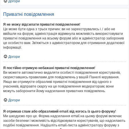
Догори
Приватні повідомлення
Я не можу відсилати приватні повідомлення!
Це може бути одна з трьох причин: ви не зареєструвались і / або не
ввійшли на форум, адміністрація відімкнула можливість використовувати
приватні повідомлення на всьому форумі або ж адміністратор заборонив
це особисто вам. Зв'яжіться з адміністратором для отримання додаткової
інформації.
Догори
Я постійно отримую небажані приватні повідомлення!
Ви можете автоматично видаляти особисті повідомлення користувачів,
скориставшись правилами для повідомлень у вашій Панелі керування.
Якщо ви отримуєте образливі приватні повідомлення від одного з
учасників, відправте скаргу на це повідомлення модераторам; вони
можуть заборонити йому надсилання приватних повідомлень.
Догори
Я отримав спам або образливий email від когось із цього форуму!
Ми шкодуємо про це. Форма надсилання email на цьому форумі включає
засоби безпеки і можливість відслідковувати користувачів, що надсилають
подібні повідомлення. Надішліть email-листа адміністратору форуму з