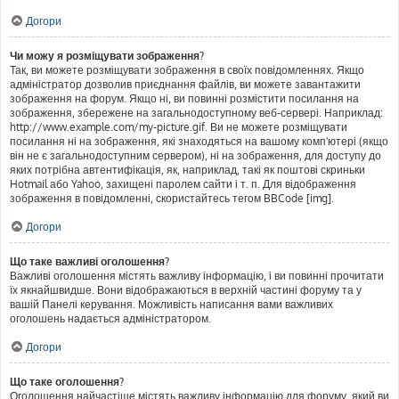
Догори
Чи можу я розміщувати зображення?
Так, ви можете розміщувати зображення в своїх повідомленнях. Якщо
адміністратор дозволив приєднання файлів, ви можете завантажити
зображення на форум. Якщо ні, ви повинні розмістити посилання на
зображення, збережене на загальнодоступному веб-сервері. Наприклад:
http://www.example.com/my-picture.gif. Ви не можете розміщувати
посилання ні на зображення, які знаходяться на вашому комп'ютері (якщо
він не є загальнодоступним сервером), ні на зображення, для доступу до
яких потрібна автентифікація, як, наприклад, такі як поштові скриньки
Hotmail або Yahoo, захищені паролем сайти і т. п. Для відображення
зображення в повідомленні, скористайтесь тегом BBCode [img].
Догори
Що таке важливі оголошення?
Важливі оголошення містять важливу інформацію, і ви повинні прочитати
їх якнайшвидше. Вони відображаються в верхній частині форуму та у
вашій Панелі керування. Можливість написання вами важливих
оголошень надається адміністратором.
Догори
Що таке оголошення?
Оголошення найчастіше містять важливу інформацію для форуму, який ви