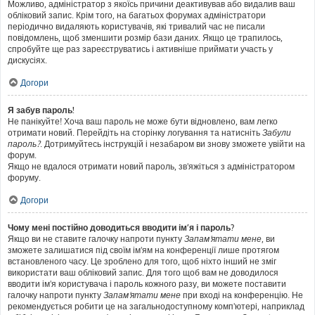
Можливо, адміністратор з якоїсь причини деактивував або видалив ваш
обліковий запис. Крім того, на багатьох форумах адміністратори
періодично видаляють користувачів, які тривалий час не писали
повідомлень, щоб зменшити розмір бази даних. Якщо це трапилось,
спробуйте ще раз зареєструватись і активніше приймати участь у
дискусіях.
Догори
Я забув пароль!
Не панікуйте! Хоча ваш пароль не може бути відновлено, вам легко
отримати новий. Перейдіть на сторінку логування та натисніть
Забули
пароль?
. Дотримуйтесь інструкцій і незабаром ви знову зможете увійти на
форум.
Якщо не вдалося отримати новий пароль, зв'яжіться з адміністратором
форуму.
Догори
Чому мені постійно доводиться вводити ім’я і пароль?
Якщо ви не ставите галочку напроти пункту
Запам'ятати мене
, ви
зможете залишатися під своїм ім'ям на конференції лише протягом
встановленого часу. Це зроблено для того, щоб ніхто інший не зміг
використати ваш обліковий запис. Для того щоб вам не доводилося
вводити ім'я користувача і пароль кожного разу, ви можете поставити
галочку напроти пункту
Запам'ятати мене
при вході на конференцію. Не
рекомендується робити це на загальнодоступному комп'ютері, наприклад