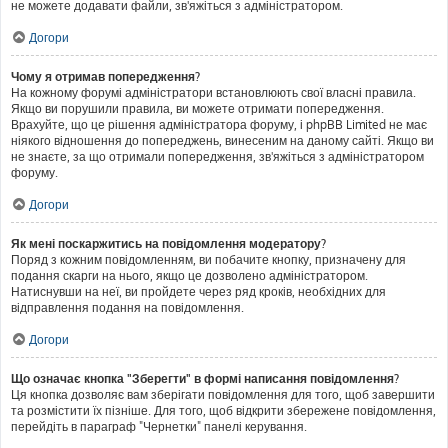
не можете додавати файли, зв'яжіться з адміністратором.
Догори
Чому я отримав попередження?
На кожному форумі адміністратори встановлюють свої власні правила.
Якщо ви порушили правила, ви можете отримати попередження.
Врахуйте, що це рішення адміністратора форуму, і phpBB Limited не має
ніякого відношення до попереджень, винесеним на даному сайті. Якщо ви
не знаєте, за що отримали попередження, зв'яжіться з адміністратором
форуму.
Догори
Як мені поскаржитись на повідомлення модератору?
Поряд з кожним повідомленням, ви побачите кнопку, призначену для
подання скарги на нього, якщо це дозволено адміністратором.
Натиснувши на неї, ви пройдете через ряд кроків, необхідних для
відправлення подання на повідомлення.
Догори
Що означає кнопка "Зберегти" в формі написання повідомлення?
Ця кнопка дозволяє вам зберігати повідомлення для того, щоб завершити
та розмістити їх пізніше. Для того, щоб відкрити збережене повідомлення,
перейдіть в параграф "Чернетки" панелі керування.