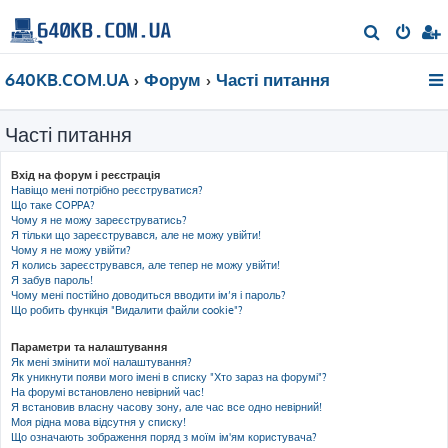
П
о
640KB.COM.UA
Форум
Часті питання
ш
у
Часті питання
к
Вхід на форум і реєстрація
Навіщо мені потрібно реєструватися?
Що таке COPPA?
Чому я не можу зареєструватись?
Я тільки що зареєструвався, але не можу увійти!
Чому я не можу увійти?
Я колись зареєструвався, але тепер не можу увійти!
Я забув пароль!
Чому мені постійно доводиться вводити ім’я і пароль?
Що робить функція "Видалити файли cookie"?
Параметри та налаштування
Як мені змінити мої налаштування?
Як уникнути появи мого імені в списку "Хто зараз на форумі"?
На форумі встановлено невірний час!
Я встановив власну часову зону, але час все одно невірний!
Моя рідна мова відсутня у списку!
Що означають зображення поряд з моїм ім'ям користувача?