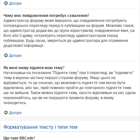
Догори
Чому моє повідомлення потребує схвалення?
Адміністратор форуму може вирішити, що повідомлення потребують
попереднього перегляду перед їх публікацією на форумі. Можливо також,
що адміністратор додав вас до групи користувачів, повідомлення яких, на
його або її думку, потребують перегляду адміністратором перед
публікацією. Будь ласка, зверніться до адміністратора для отримання
додаткової інформації.
Догори
Як мені знову підняти мою тему?
Натиснувши на посилання "Підняти тему" при її перегляді, ви "піднімете"
тему в верхню частину першої сторінки форуму. Якщо цього не
відбувається, то це означає, що можливість підняття тим могла бути
відключена, або час, який повинен пройти до повторного підняття теми,
ще не вийшов. Також можна підняти тему, просто відповівши на неї, однак
переконайтесь, що ви не порушуєте правила форуму, в якому
знаходитесь.
Догори
Форматування тексту і типи тем
Що таке BBCode?