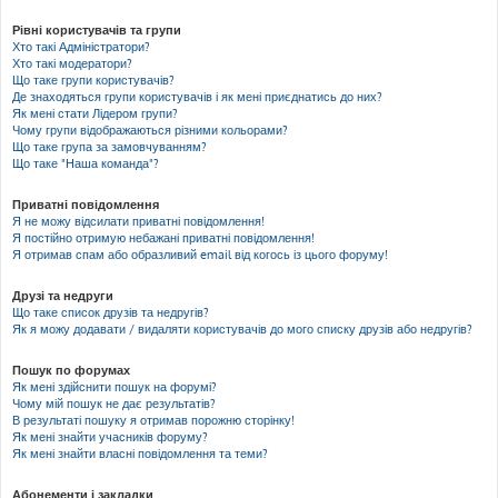
Рівні користувачів та групи
Хто такі Адміністратори?
Хто такі модератори?
Що таке групи користувачів?
Де знаходяться групи користувачів і як мені приєднатись до них?
Як мені стати Лідером групи?
Чому групи відображаються різними кольорами?
Що таке група за замовчуванням?
Що таке "Наша команда"?
Приватні повідомлення
Я не можу відсилати приватні повідомлення!
Я постійно отримую небажані приватні повідомлення!
Я отримав спам або образливий email від когось із цього форуму!
Друзі та недруги
Що таке список друзів та недругів?
Як я можу додавати / видаляти користувачів до мого списку друзів або недругів?
Пошук по форумах
Як мені здійснити пошук на форумі?
Чому мій пошук не дає результатів?
В результаті пошуку я отримав порожню сторінку!
Як мені знайти учасників форуму?
Як мені знайти власні повідомлення та теми?
Абонементи і закладки