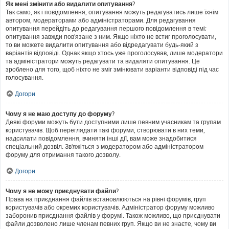
Як мені змінити або видалити опитування?
Так само, як і повідомлення, опитування можуть редагуватись лише їхнім
автором, модераторами або адміністраторами. Для редагування
опитування перейдіть до редагування першого повідомлення в темі;
опитування завжди пов'язане з ним. Якщо ніхто не встиг проголосувати,
то ви можете видалити опитування або відредагувати будь-який з
варіантів відповіді. Однак якщо хтось уже проголосував, лише модератори
та адміністратори можуть редагувати та видаляти опитування. Це
зроблено для того, щоб ніхто не зміг змінювати варіанти відповіді під час
голосування.
Догори
Чому я не маю доступу до форуму?
Деякі форуми можуть бути доступними лише певним учасникам та групам
користувачів. Щоб переглядати такі форуми, створювати в них теми,
надсилати повідомлення, вчиняти інші дії, вам може знадобитися
спеціальний дозвіл. Зв'яжіться з модератором або адміністратором
форуму для отримання такого дозволу.
Догори
Чому я не можу приєднувати файли?
Права на приєднання файлів встановлюються на рівні форумів, груп
користувачів або окремих користувачів. Адміністратор форуму можливо
заборонив приєднання файлів у форумі. Також можливо, що приєднувати
файли дозволено лише членам певних груп. Якщо ви не знаєте, чому ви