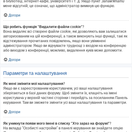
в бібліотеці, інтернет-кафе, університеті і т. д. Якщо пункт
Запам'ятати
мене
відсутній, це означає, що адміністратор вимкнув цю функцію.
Догори
Що робить функція "Видалити файли cookie"?
Вона видаляє всі створені файли cookie, які дозволяють вам залишатися
авторизованим на цій конференції, а також виконують інші функції, такі як
відстежування прочитаних повідомлень, якщо вони увімкнені
адміністратором. Якщо ви відчуваєте труднощі з входом на конференцію
або виходом з конференції, можливо, видалення куків може допомогти.
Догори
Параметри та налаштування
Як мені змінити мої налаштування?
Якщо ви є зареєстрованим користувачем, усі ваші налаштування
зберігаються в базі даних форуму. Щоб змінити їх, клацніть на імені
користувача у верхній частині сторінки і перейдіть за посиланням
Панель
керування
. Там ви зможете змінити усі ваші налаштування та параметри.
Догори
Як уникнути появи мого імені в списку "Хто зараз на форумі"?
На вкладці "Особисті настройки" в панелі керування ви знайдете опцію