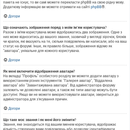
пакета не існує, то ви самі можете перекласти phpBB на свою рідну мову.
Додаткову інформацію ви можете отримати на сайті
phpBB
®.
Догори
Що означають зображення поряд з моїм ім'ям користувача?
Разом з ім'ям користувача може відображатись два зображення. Одне з
них може відноситись до вашого звання, зазвичай у вигляді зірочок, блоків
чи крапок, які вказують на те, скільки повідомлень ви написали, або на ваш
статус на форумі. Інше, як правило більше, зображення відомо як
"аватара", унікальне для кожного користувача.
Догори
Як мені включити відображення аватари?
На вкладці "Профіль" особистого розділу ви можете додати аватару з
використанням різних інструментів: "Галерея аватар", "Віддалена
аватара" або "Завантажувана аватара". Від адміністратора форуму
залежить чи дозволені аватари, а також які типи аватар можуть бути
доступні. Якщо ви не можете використовувати аватари, зверніться до
адміністратора для з'ясування причин.
Догори
Що таке моє звання і як мені його змінити?
Звання, яке знаходиться під вашим іменем користувача, відображає
кількість створених вами повідомлень або дозволяє ідентифікувати