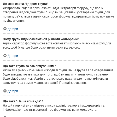
Як мені стати Лідером групи?
Як правило, лідерів призначають адміністратори форуму, під час їх
створення відповідної групи. Якщо ви зацікавлені у створенні групи, для
початку зв'яжіться з адміністратором форуму, відправивши йому приватне
повідомлення.
Догори
Чому групи відображаються різними кольорами?
Адміністратор форуму може встановлювати кольори учасникам груп для
того, щоб їх легше було розрізняти один від одного.
Догори
Що таке група за замовчуванням?
Якщо ви є учасником більш ніж однієї групи, ваша група за замовчуванням
буде використовуватися для того, щоб визначити, який колір та звання
буде відображатись. Адміністратор може надати вам право змінювати
вашу групу за замовчуванням в вашій Панелі керування.
Догори
Що таке "Наша команда"?
На цій сторінці ви знайдете список адміністраторів і модераторів та
інформацію, таку як відомості про форуми, які вони модерують.