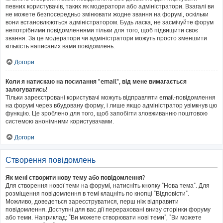
певних користувачів, таких як модератори або адміністратори. Взагалі ви
не можете безпосередньо змінювати жодне звання на форумі, оскільки
вони встановлюються адміністратором. Будь ласка, не засмічуйте форум
непотрібними повідомленнями тільки для того, щоб підвищити своє
звання. За це модератори чи адміністратори можуть просто зменшити
кількість написаних вами повідомлень.
Догори
Коли я натискаю на посилання "email", від мене вимагається
залогуватись!
Тільки зареєстровані користувачі можуть відправляти email-повідомлення
на форумі через вбудовану форму, і лише якщо адміністратор увімкнув цю
функцію. Це зроблено для того, щоб запобігти зловживанню поштовою
системою анонімними користувачами.
Догори
Створення повідомлень
Як мені створити нову тему або повідомлення?
Для створення нової теми на форумі, натисніть кнопку "Нова тема". Для
розміщення повідомлення в темі клацніть по кнопці "Відповісти".
Можливо, доведеться зареєструватися, перш ніж відправити
повідомлення. Доступні для вас дії перераховані внизу сторінки форуму
або теми. Наприклад: "Ви можете створювати нові теми", "Ви можете