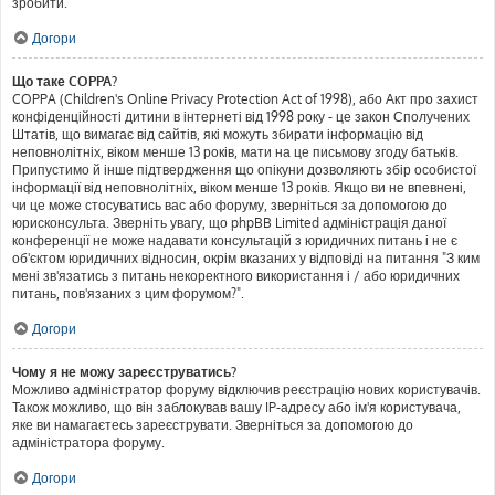
зробити.
Догори
Що таке COPPA?
COPPA (Children's Online Privacy Protection Act of 1998), або Акт про захист
конфіденційності дитини в інтернеті від 1998 року - це закон Сполучених
Штатів, що вимагає від сайтів, які можуть збирати інформацію від
неповнолітніх, віком менше 13 років, мати на це письмову згоду батьків.
Припустимо й інше підтвердження що опікуни дозволяють збір особистої
інформації від неповнолітніх, віком менше 13 років. Якщо ви не впевнені,
чи це може стосуватись вас або форуму, зверніться за допомогою до
юрисконсульта. Зверніть увагу, що phpBB Limited адміністрація даної
конференції не може надавати консультацій з юридичних питань і не є
об'єктом юридичних відносин, окрім вказаних у відповіді на питання "З ким
мені зв'язатись з питань некоректного використання і / або юридичних
питань, пов'язаних з цим форумом?".
Догори
Чому я не можу зареєструватись?
Можливо адміністратор форуму відключив реєстрацію нових користувачів.
Також можливо, що він заблокував вашу IP-адресу або ім'я користувача,
яке ви намагаєтесь зареєструвати. Зверніться за допомогою до
адміністратора форуму.
Догори