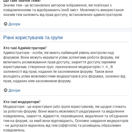
Що таке значок теми?
Значки тем - це встановлені автором зображення, які пов'язані з
повідомленнями та відображають їхній зміст. Можливість використання
значків тем залежить від прав доступу, встановлених адміністратором.
Догори
Рівні користувачів та групи
Хто такі Адміністратори?
Адміністратори - особи, які мають найвищий рівень контролю над
форумом. Вони можуть керувати усіма аспектами роботи форуму, які
включають розмежування прав доступу, закриття доступу окремим
користувачам, створення груп, призначення модераторів і т. п., В
залежності від прав, наданих їм засновником форуму. Також вони
володіють усіма можливостями модераторів в усіх форумах, залежно від
прав, наданих ним засновником форуму.
Догори
Хто такі модератори?
Модератори - це користувачі (або групи користувачів), які щодня стежать
за роботою форуму. Вони мають можливості редагування та видалення
повідомлень, закриття, відкриття, переміщення, видалення та об'єднання
тем на форумі, за який вони відповідають. Основне завдання модераторів
- не допускати відхилень від тем (оффтопік) та розміщень образливих
повідомлень.