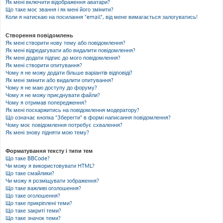
Як мені включити відображення аватари?
Що таке моє звання і як мені його змінити?
Коли я натискаю на посилання "email", від мене вимагається залогуватись!
Створення повідомлень
Як мені створити нову тему або повідомлення?
Як мені відредагувати або видалити повідомлення?
Як мені додати підпис до мого повідомлення?
Як мені створити опитування?
Чому я не можу додати більше варіантів відповіді?
Як мені змінити або видалити опитування?
Чому я не маю доступу до форуму?
Чому я не можу приєднувати файли?
Чому я отримав попередження?
Як мені поскаржитись на повідомлення модератору?
Що означає кнопка "Зберегти" в формі написання повідомлення?
Чому моє повідомлення потребує схвалення?
Як мені знову підняти мою тему?
Форматування тексту і типи тем
Що таке BBCode?
Чи можу я використовувати HTML?
Що таке смайлики?
Чи можу я розміщувати зображення?
Що таке важливі оголошення?
Що таке оголошення?
Що таке прикріплені теми?
Що таке закриті теми?
Що таке значок теми?