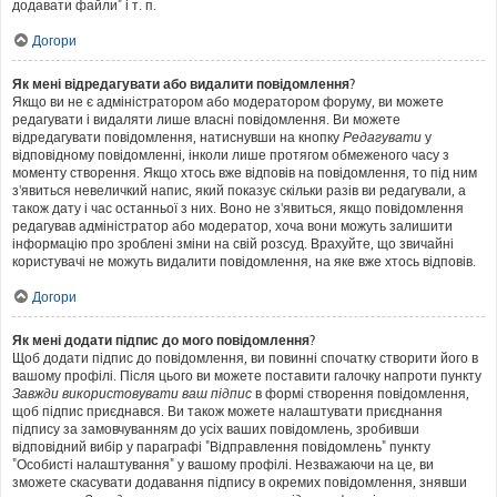
додавати файли" і т. п.
Догори
Як мені відредагувати або видалити повідомлення?
Якщо ви не є адміністратором або модератором форуму, ви можете
редагувати і видаляти лише власні повідомлення. Ви можете
відредагувати повідомлення, натиснувши на кнопку
Редагувати
у
відповідному повідомленні, інколи лише протягом обмеженого часу з
моменту створення. Якщо хтось вже відповів на повідомлення, то під ним
з'явиться невеличкий напис, який показує скільки разів ви редагували, а
також дату і час останньої з них. Воно не з'явиться, якщо повідомлення
редагував адміністратор або модератор, хоча вони можуть залишити
інформацію про зроблені зміни на свій розсуд. Врахуйте, що звичайні
користувачі не можуть видалити повідомлення, на яке вже хтось відповів.
Догори
Як мені додати підпис до мого повідомлення?
Щоб додати підпис до повідомлення, ви повинні спочатку створити його в
вашому профілі. Після цього ви можете поставити галочку напроти пункту
Завжди використовувати ваш підпис
в формі створення повідомлення,
щоб підпис приєднався. Ви також можете налаштувати приєднання
підпису за замовчуванням до усіх ваших повідомлень, зробивши
відповідний вибір у параграфі "Відправлення повідомлень" пункту
"Особисті налаштування" у вашому профілі. Незважаючи на це, ви
зможете скасувати додавання підпису в окремих повідомлення, знявши