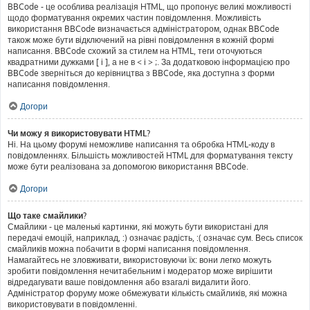
BBCode - це особлива реалізація HTML, що пропонує великі можливості
щодо форматування окремих частин повідомлення. Можливість
використання BBCode визначається адміністратором, однак BBCode
також може бути відключений на рівні повідомлення в кожній формі
написання. BBCode схожий за стилем на HTML, теги оточуються
квадратними дужками [ і ], а не в < і > ;. За додатковою інформацією про
BBCode зверніться до керівництва з BBCode, яка доступна з форми
написання повідомлення.
Догори
Чи можу я використовувати HTML?
Ні. На цьому форумі неможливе написання та обробка HTML-коду в
повідомленнях. Більшість можливостей HTML для форматування тексту
може бути реалізована за допомогою використання BBCode.
Догори
Що таке смайлики?
Смайлики - це маленькі картинки, які можуть бути використані для
передачі емоцій, наприклад, :) означає радість, :( означає сум. Весь список
смайликів можна побачити в формі написання повідомлення.
Намагайтесь не зловживати, використовуючи їх: вони легко можуть
зробити повідомлення нечитабельним і модератор може вирішити
відредагувати ваше повідомлення або взагалі видалити його.
Адміністратор форуму може обмежувати кількість смайликів, які можна
використовувати в повідомленні.