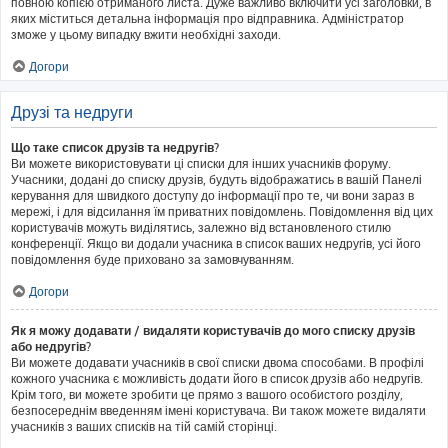
повною копією отриманого листа. Дуже важливо включити усі заголовки, в
яких міститься детальна інформація про відправника. Адміністратор
зможе у цьому випадку вжити необхідні заходи.
Догори
Друзі та недруги
Що таке список друзів та недругів?
Ви можете використовувати ці списки для інших учасників форуму.
Учасники, додані до списку друзів, будуть відображатись в вашій Панелі
керування для швидкого доступу до інформації про те, чи вони зараз в
мережі, і для відсилання їм приватних повідомлень. Повідомлення від цих
користувачів можуть виділятись, залежно від встановленого стилю
конференції. Якщо ви додали учасника в список ваших недругів, усі його
повідомлення буде приховано за замовчуванням.
Догори
Як я можу додавати / видаляти користувачів до мого списку друзів
або недругів?
Ви можете додавати учасників в свої списки двома способами. В профілі
кожного учасника є можливість додати його в список друзів або недругів.
Крім того, ви можете зробити це прямо з вашого особистого розділу,
безпосереднім введенням імені користувача. Ви також можете видаляти
учасників з ваших списків на тій самій сторінці.