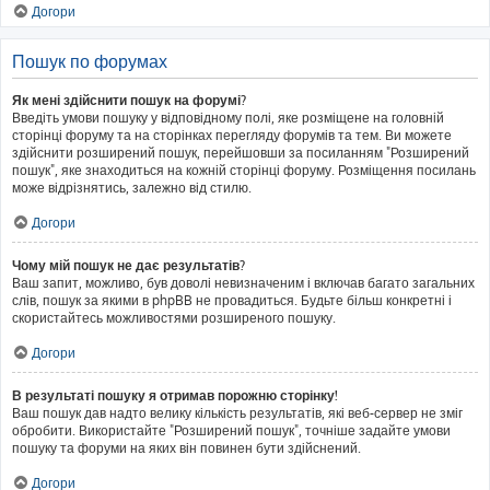
Догори
Пошук по форумах
Як мені здійснити пошук на форумі?
Введіть умови пошуку у відповідному полі, яке розміщене на головній
сторінці форуму та на сторінках перегляду форумів та тем. Ви можете
здійснити розширений пошук, перейшовши за посиланням "Розширений
пошук", яке знаходиться на кожній сторінці форуму. Розміщення посилань
може відрізнятись, залежно від стилю.
Догори
Чому мій пошук не дає результатів?
Ваш запит, можливо, був доволі невизначеним і включав багато загальних
слів, пошук за якими в phpBB не провадиться. Будьте більш конкретні і
скористайтесь можливостями розширеного пошуку.
Догори
В результаті пошуку я отримав порожню сторінку!
Ваш пошук дав надто велику кількість результатів, які веб-сервер не зміг
обробити. Використайте "Розширений пошук", точніше задайте умови
пошуку та форуми на яких він повинен бути здійснений.
Догори