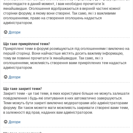
переглядаєте в даний момент, і вам необхідно прочитати їх
якнайшвидше. Оголошення відображаються в верхній частині кожної
сторінки форуму, в якому вони створені. Так само, як і з важливими
оголошеннями, право на створення оголошень надається
адміністратором.
Догори
Що таке прикріплені теми?
Прикріплені теми в форумі розміщуються під оголошеннями і виключно на
першій сторінці. Вони найчастіше містять досить важливу інформацію,
тому ви повинні прочитати їх якнайшвидше. Так само, як і з
оголошеннями, можливість створення вами прикріплених тем надається
адміністратором.
Догори
Що таке закриті теми?
Закриті теми - це такі теми, в яких користувачі більше не можуть залишати
повідомлення і будь-які опитування в них автоматично завершуються.
Теми можуть бути закриті виключно модераторами або адміністраторами
форуму. Ви також можете мати можливість закривати створені вами теми,
в залежності від прав, наданих вам адміністратором.
Догори