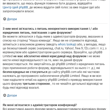
ви вважаєте, що якась функція повинна бути додана, відвідайте
Центр ідей phpBB
, де можна віддати свій голос за вже подані ідеї або
запропонувати власні.
Догори
З ким мені зв'язатись з питань некоректного використання і / або
юридичних питань, пов'язаних з цим форумом?
Ви можете зв'язатися з будь-яким з адміністраторів форуму, вказаних в
списку на сторінці "Наша команда". Якщо ви не отримаєте відповіді,
зв'яжіться з власником домену (введіть
whois lookup
) або, у випадку, якщо
це безкоштовний сервіс (наприклад, chat.ru, Yahoo!, free.fr, f2s.com і т. п.), з
керівництвом або адміністратором цього сервера. Врахуйте, що phpBB
Limited
не має абсолютно ніякої юрисдикції над форумом
і не може
нести ніякої відповідальності за те, ким і як даний форум
використовується. Не звертайтесь до phpBB Limited з юридичних питань
(про припинення роботи форуму, відповідальності за нього і т. д.), які
безпосередньо не стосуються
до сайту phpBB.com або які частково
належать до програмного забезпечення phpBB Limited. Якщо ж ви все-
таки надішлете email на адресу phpBB Limited з приводу використання
цього форуму
третьою стороною
, то не чекайте детальної відповіді чи
будь-якої відповіді взагалі.
Догори
Як мені зв'язатися з адміністратором конференції?
Всі користувачі даного форуму можуть використовувати відповідну форму