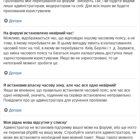
Приховати моє перебування на форумі
. Виберіть
Так
, і ви будете видимі
лише адміністраторам, модераторам та собі. Для всіх інших ви будете
прихованим користувачем.
Догори
На форумі встановлено невірний час!
Можливо, відображається час, що відповідає іншому часовому поясу, а не
тому, в якому перебуваєте ви. В цьому випадку змініть в налаштуваннях
часовий пояс на той, в якому ви перебуваєте: Київ, Берлін і т. д. Зауважте,
що зміна часового поясу та багатьох інших налаштувань доступна лише
зареєстрованим користувачам. Якщо ви не зареєстровані, то це
непоганий момент зробити це.
Догори
Я встановив власну часову зону, але час все одно невірний!
Якщо ви впевнені, що правильно встановили часовий пояс, але час все
одно невірний, значить, годинник на сервері встановлено неправильно.
Повідомте про це адміністратора для усунення проблеми.
Догори
Моя рідна мова відсутня у списку!
Адміністратор не встановив підтримку вашої мови на форумі, або ще ніхто
не переклав phpBB на вашу мову. Спробуйте запитати адміністратора, чи
може він встановити необхідний вам мовний пакет. Якщо такого мовного