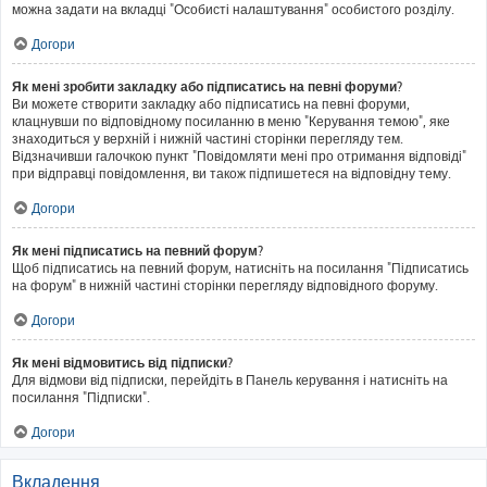
можна задати на вкладці "Особисті налаштування" особистого розділу.
Догори
Як мені зробити закладку або підписатись на певні форуми?
Ви можете створити закладку або підписатись на певні форуми,
клацнувши по відповідному посиланню в меню "Керування темою", яке
знаходиться у верхній і нижній частині сторінки перегляду тем.
Відзначивши галочкою пункт "Повідомляти мені про отримання відповіді"
при відправці повідомлення, ви також підпишетеся на відповідну тему.
Догори
Як мені підписатись на певний форум?
Щоб підписатись на певний форум, натисніть на посилання "Підписатись
на форум" в нижній частині сторінки перегляду відповідного форуму.
Догори
Як мені відмовитись від підписки?
Для відмови від підписки, перейдіть в Панель керування і натисніть на
посилання "Підписки".
Догори
Вкладення