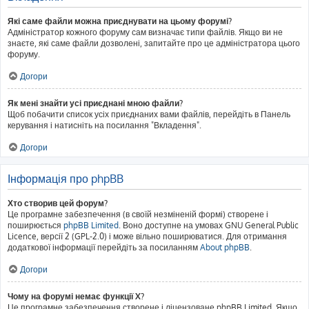
Які саме файли можна приєднувати на цьому форумі?
Адміністратор кожного форуму сам визначає типи файлів. Якщо ви не
знаєте, які саме файли дозволені, запитайте про це адміністратора цього
форуму.
Догори
Як мені знайти усі приєднані мною файли?
Щоб побачити список усіх приєднаних вами файлів, перейдіть в Панель
керування і натисніть на посилання "Вкладення".
Догори
Інформація про phpBB
Хто створив цей форум?
Це програмне забезпечення (в своїй незміненій формі) створене і
поширюється
phpBB Limited
. Воно доступне на умовах GNU General Public
Licence, версії 2 (GPL-2.0) і може вільно поширюватися. Для отримання
додаткової інформації перейдіть за посиланням
About phpBB
.
Догори
Чому на форумі немає функції X?
Це програмне забезпечення створене і ліцензоване phpBB Limited. Якщо