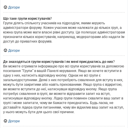
Догори
Що таке групи користувачів?
Групи ділять спільноту учасників на підрозділи, якими керують
адміністратори форуму. Кожен учасник може належати до кількох груп, а
кожна група може мати власні рівні доступу. Це полегшує адміністраторам
призначити кількох користувачів, наприклад, модераторами або надати їм
доступ до приватних форумів.
Догори
Де знаходяться групи користувачів і як мені приєднатись до них?
Ви можете отримати інформацію про всі групи користувачів за допомогою
посилання "Групи" в вашій Панелі керування. Якщо ви хочете вступити в
одну з них, натисніть відповідну кнопку. Однак не всі групи є
загальнодоступними. Деякі з них потребують схвалення для вступу в них,
можуть бути закритими або навіть прихованими. Якщо група є відкритою,
ви можете вступити до неї, натиснувши відповідну кнопку. Якщо група
потребує схвалення в групі, ви можете відправити запит на вступ,
натиснувши відповідну кнопку. Лідер групи повинен схвалити ваш запит в
групі і може запитати, чому ви бажаєте приєднатись. Будь ласка, не
діставайте лідера групи питаннями, чому він відхилив ваш запит на вступ,
у нього можуть бути для цього свої причини.
Догори