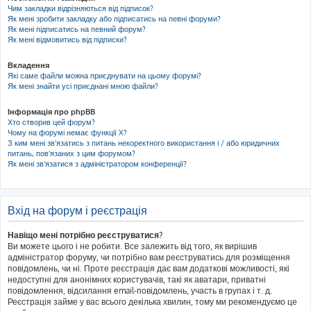
Чим закладки відрізняються від підписок?
Як мені зробити закладку або підписатись на певні форуми?
Як мені підписатись на певний форум?
Як мені відмовитись від підписки?
Вкладення
Які саме файли можна приєднувати на цьому форумі?
Як мені знайти усі приєднані мною файли?
Інформація про phpBB
Хто створив цей форум?
Чому на форумі немає функції X?
З ким мені зв'язатись з питань некоректного використання і / або юридичних
питань, пов'язаних з цим форумом?
Як мені зв'язатися з адміністратором конференції?
Вхід на форум і реєстрація
Навіщо мені потрібно реєструватися?
Ви можете цього і не робити. Все залежить від того, як вирішив
адміністратор форуму, чи потрібно вам реєструватись для розміщення
повідомлень, чи ні. Проте реєстрація дає вам додаткові можливості, які
недоступні для анонімних користувачів, такі як аватари, приватні
повідомлення, відсилання email-повідомлень, участь в групах і т. д.
Реєстрація займе у вас всього декілька хвилин, тому ми рекомендуємо це