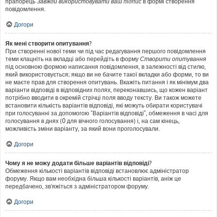
прапорець
Завжди використовувати ваш підпис
в формі створення
повідомлення.
Догори
Як мені створити опитування?
При створенні нової теми чи під час редагування першого повідомлення
теми клацніть на вкладці або перейдіть в форму
Створити опитування
під основною формою написання повідомлення, в залежності від стилю,
який використовується; якщо ви не бачите такої вкладки або форми, то ви
не маєте прав для створення опитувань. Вкажіть питання і як мінімум два
варіанти відповіді в відповідних полях, переконавшись, що кожен варіант
потрібно вводити в окремій стрічці поля вводу тексту. Ви також можете
встановити кількість варіантів відповіді, які можуть обирати користувачі
при голосуванні за допомогою "Варіантів відповіді", обмеження в часі для
голосування в днях (0 для вічного голосування) і, на сам кінець,
можливість зміни варіанту, за який вони проголосували.
Догори
Чому я не можу додати більше варіантів відповіді?
Обмеження кількості варіантів відповіді встановлює адміністратор
форуму. Якщо вам необхідна більша кількості варіантів, аніж це
передбачено, зв'яжіться з адміністратором форуму.
Догори