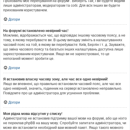
Приховати моє перебування на форумі
. Виберіть
Так
, і ви будете видимі
лише адміністраторам, модераторам та собі. Для всіх інших ви будете
прихованим користувачем.
Догори
На форумі встановлено невірний час!
Можливо, відображається час, що відповідає іншому часовому поясу, а не
тому, в якому перебуваєте ви. В цьому випадку змініть в налаштуваннях
часовий пояс на той, в якому ви перебуваєте: Київ, Берлін і т. д. Зауважте,
що зміна часового поясу та багатьох інших налаштувань доступна лише
зареєстрованим користувачам. Якщо ви не зареєстровані, то це
непоганий момент зробити це.
Догори
Я встановив власну часову зону, але час все одно невірний!
Якщо ви впевнені, що правильно встановили часовий пояс, але час все
одно невірний, значить, годинник на сервері встановлено неправильно.
Повідомте про це адміністратора для усунення проблеми.
Догори
Моя рідна мова відсутня у списку!
Адміністратор не встановив підтримку вашої мови на форумі, або ще ніхто
не переклав phpBB на вашу мову. Спробуйте запитати адміністратора, чи
може він встановити необхідний вам мовний пакет. Якщо такого мовного