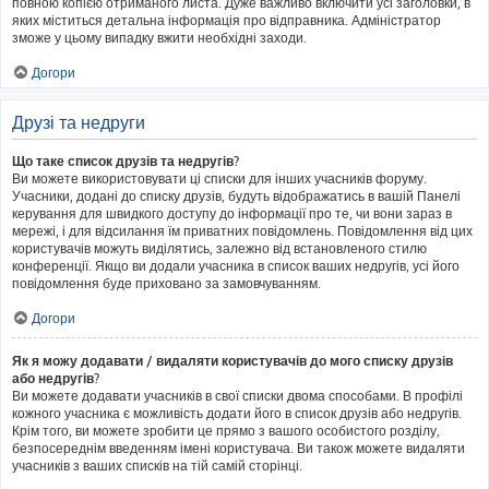
повною копією отриманого листа. Дуже важливо включити усі заголовки, в
яких міститься детальна інформація про відправника. Адміністратор
зможе у цьому випадку вжити необхідні заходи.
Догори
Друзі та недруги
Що таке список друзів та недругів?
Ви можете використовувати ці списки для інших учасників форуму.
Учасники, додані до списку друзів, будуть відображатись в вашій Панелі
керування для швидкого доступу до інформації про те, чи вони зараз в
мережі, і для відсилання їм приватних повідомлень. Повідомлення від цих
користувачів можуть виділятись, залежно від встановленого стилю
конференції. Якщо ви додали учасника в список ваших недругів, усі його
повідомлення буде приховано за замовчуванням.
Догори
Як я можу додавати / видаляти користувачів до мого списку друзів
або недругів?
Ви можете додавати учасників в свої списки двома способами. В профілі
кожного учасника є можливість додати його в список друзів або недругів.
Крім того, ви можете зробити це прямо з вашого особистого розділу,
безпосереднім введенням імені користувача. Ви також можете видаляти
учасників з ваших списків на тій самій сторінці.