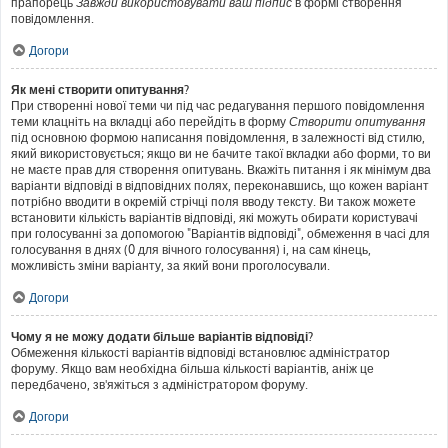
прапорець
Завжди використовувати ваш підпис
в формі створення
повідомлення.
Догори
Як мені створити опитування?
При створенні нової теми чи під час редагування першого повідомлення
теми клацніть на вкладці або перейдіть в форму
Створити опитування
під основною формою написання повідомлення, в залежності від стилю,
який використовується; якщо ви не бачите такої вкладки або форми, то ви
не маєте прав для створення опитувань. Вкажіть питання і як мінімум два
варіанти відповіді в відповідних полях, переконавшись, що кожен варіант
потрібно вводити в окремій стрічці поля вводу тексту. Ви також можете
встановити кількість варіантів відповіді, які можуть обирати користувачі
при голосуванні за допомогою "Варіантів відповіді", обмеження в часі для
голосування в днях (0 для вічного голосування) і, на сам кінець,
можливість зміни варіанту, за який вони проголосували.
Догори
Чому я не можу додати більше варіантів відповіді?
Обмеження кількості варіантів відповіді встановлює адміністратор
форуму. Якщо вам необхідна більша кількості варіантів, аніж це
передбачено, зв'яжіться з адміністратором форуму.
Догори