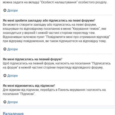
можна задати на вкладці "Особисті налаштування" особистого розділу.
Догори
Як мені зробити закладку або підписатись на певні форуми?
Ви можете створити закладку або підписатись на певні форуми,
клацнувши по відповідному посиланню в меню "Керування темою", яке
знаходиться у верхній і нижній частині сторінки перегляду тем.
Відзначивши галочкою пункт "Повідомляти мені про отримання відповіді"
при відправці повідомлення, ви також підпишетеся на відповідну тему.
Догори
Як мені підписатись на певний форум?
Щоб підписатись на певний форум, натисніть на посилання "Підписатись
на форум" в нижній частині сторінки перегляду відповідного форуму.
Догори
Як мені відмовитись від підписки?
Для відмови від підписки, перейдіть в Панель керування і натисніть на
посилання "Підписки".
Догори
Вкладення