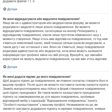
додавати файли" і т. п.
Догори
Як мені відредагувати або видалити повідомлення?
Якщо ви не є адміністратором або модератором форуму, ви можете
редагувати і видаляти лише власні повідомлення. Ви можете
відредагувати повідомлення, натиснувши на кнопку
Редагувати
у
відповідному повідомленні, інколи лише протягом обмеженого часу з
моменту створення. Якщо хтось вже відповів на повідомлення, то під ним
з'явиться невеличкий напис, який показує скільки разів ви редагували, а
також дату і час останньої з них. Воно не з'явиться, якщо повідомлення
редагував адміністратор або модератор, хоча вони можуть залишити
інформацію про зроблені зміни на свій розсуд. Врахуйте, що звичайні
користувачі не можуть видалити повідомлення, на яке вже хтось відповів.
Догори
Як мені додати підпис до мого повідомлення?
Щоб додати підпис до повідомлення, ви повинні спочатку створити його в
вашому профілі. Після цього ви можете поставити галочку напроти пункту
Завжди використовувати ваш підпис
в формі створення повідомлення,
щоб підпис приєднався. Ви також можете налаштувати приєднання
підпису за замовчуванням до усіх ваших повідомлень, зробивши
відповідний вибір у параграфі "Відправлення повідомлень" пункту
"Особисті налаштування" у вашому профілі. Незважаючи на це, ви
зможете скасувати додавання підпису в окремих повідомлення, знявши