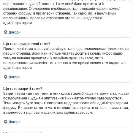
переглядаєте в даний момент, і вам необхідно прочитати їх
якнайшвидше. Оголошення відображаються в верхній частині кожної
сторінки форуму, в якому вони створені. Так само, як і з важливими
оголошеннями, право на створення оголошень надається
адміністратором.
Догори
Що таке прикріплені теми?
Прикріплені теми в форумі розміщуються під оголошеннями і виключно на
першій сторінці. Вони найчастіше містять досить важливу інформацію,
тому ви повинні прочитати їх якнайшвидше. Так само, як і з
оголошеннями, можливість створення вами прикріплених тем надається
адміністратором.
Догори
Що таке закриті теми?
Закриті теми - це такі теми, в яких користувачі більше не можуть залишати
повідомлення і будь-які опитування в них автоматично завершуються.
Теми можуть бути закриті виключно модераторами або адміністраторами
форуму. Ви також можете мати можливість закривати створені вами теми,
в залежності від прав, наданих вам адміністратором.
Догори