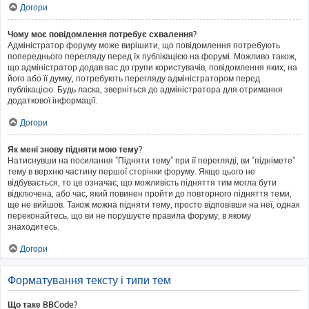
Догори
Чому моє повідомлення потребує схвалення?
Адміністратор форуму може вирішити, що повідомлення потребують
попереднього перегляду перед їх публікацією на форумі. Можливо також,
що адміністратор додав вас до групи користувачів, повідомлення яких, на
його або її думку, потребують перегляду адміністратором перед
публікацією. Будь ласка, зверніться до адміністратора для отримання
додаткової інформації.
Догори
Як мені знову підняти мою тему?
Натиснувши на посилання "Підняти тему" при її перегляді, ви "піднімете"
тему в верхню частину першої сторінки форуму. Якщо цього не
відбувається, то це означає, що можливість підняття тим могла бути
відключена, або час, який повинен пройти до повторного підняття теми,
ще не вийшов. Також можна підняти тему, просто відповівши на неї, однак
переконайтесь, що ви не порушуєте правила форуму, в якому
знаходитесь.
Догори
Форматування тексту і типи тем
Що таке BBCode?