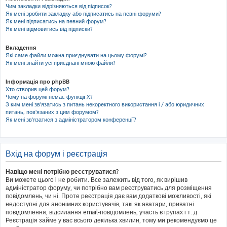
Чим закладки відрізняються від підписок?
Як мені зробити закладку або підписатись на певні форуми?
Як мені підписатись на певний форум?
Як мені відмовитись від підписки?
Вкладення
Які саме файли можна приєднувати на цьому форумі?
Як мені знайти усі приєднані мною файли?
Інформація про phpBB
Хто створив цей форум?
Чому на форумі немає функції X?
З ким мені зв'язатись з питань некоректного використання і / або юридичних
питань, пов'язаних з цим форумом?
Як мені зв'язатися з адміністратором конференції?
Вхід на форум і реєстрація
Навіщо мені потрібно реєструватися?
Ви можете цього і не робити. Все залежить від того, як вирішив
адміністратор форуму, чи потрібно вам реєструватись для розміщення
повідомлень, чи ні. Проте реєстрація дає вам додаткові можливості, які
недоступні для анонімних користувачів, такі як аватари, приватні
повідомлення, відсилання email-повідомлень, участь в групах і т. д.
Реєстрація займе у вас всього декілька хвилин, тому ми рекомендуємо це