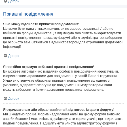
Догори
Приватні повідомлення
Я не можу відсилати приватні повідомлення!
Це може бути одна з трьох причин: ви не зареєструвались і / або не
ввійшли на форум, адміністрація відімкнула можливість використовувати
приватні повідомлення на всьому форумі або ж адміністратор заборонив
це особисто вам. Зв'яжіться з адміністратором для отримання додаткової
інформації.
Догори
Я постійно отримую небажані приватні повідомлення!
Ви можете автоматично видаляти особисті повідомлення користувачів,
скориставшись правилами для повідомлень у вашій Панелі керування.
Якщо ви отримуєте образливі приватні повідомлення від одного з
учасників, відправте скаргу на це повідомлення модераторам; вони
можуть заборонити йому надсилання приватних повідомлень.
Догори
Я отримав спам або образливий email від когось із цього форуму!
Ми шкодуємо про це. Форма надсилання email на цьому форумі включає
засоби безпеки і можливість відслідковувати користувачів, що надсилають
подібні повідомлення. Надішліть email-листа адміністратору форуму з