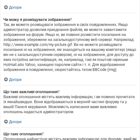
Догори
Чи можу я розміщувати зображення?
Так, ви можете розміщувати зображення в своїх повідомленнях. Якщо
адміністратор дозволив приєднання файлів, ви можете завантажити
зображення на форум. Якщо ні, ви повинні розмістити посилання на
зображення, збережене на загальнодоступному веб-сервері. Наприклад:
http://www.example.com/my-picture.gif. Ви не можете розміщувати
посилання ні на зображення, які знаходяться на вашому комп'ютері (якщо
він не є загальнодоступним сервером), ні на зображення, для доступу до
яких потрібна автентифікація, як, наприклад, такі як поштові скриньки
Hotmail або Yahoo, захищені паролем сайти і т. п. Для відображення
зображення в повідомленні, скористайтесь тегом BBCode [img].
Догори
Що таке важливі оголошення?
Важливі оголошення містять важливу інформацію, і ви повинні прочитати
їх якнайшвидше. Вони відображаються в верхній частині форуму та у
вашій Панелі керування. Можливість написання вами важливих
оголошень надається адміністратором.
Догори
Що таке оголошення?
Оголошення найчастіше містять важливу інформацію для форуму, який ви