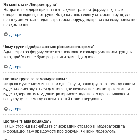
Як мені стати Лідером групи?
Як правило, лідерів призначають адміністратори форуму, під час їх
створення відповідної групи. Якщо ви зацікавлені у створенні групи, для
початку зв'яжіться з адміністратором форуму, відправивши йому приватне
повідомлення.
Догори
Чому групи відображаються різними кольорами?
Адміністратор форуму може встановлювати кольори учасникам груп для
того, щоб їх легше було розрізняти один від одного.
Догори
Що таке група за замовчуванням?
Якщо ви є учасником більш ніж однієї групи, ваша група за замовчуванням
буде використовуватися для того, щоб визначити, який колір та звання
буде відображатись. Адміністратор може надати вам право змінювати
вашу групу за замовчуванням в вашій Панелі керування.
Догори
Що таке "Наша команда"?
На цій сторінці ви знайдете список адміністраторів і модераторів та
інформацію, таку як відомості про форуми, які вони модерують.