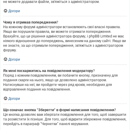
не можете додавати файли, зв'яжіться з адміністратором.
Догори
Чому я отримав попередження?
На кожному форумі адміністратори встановлюють свої власні правила.
Якщо ви порушили правила, ви можете отримати попередження.
Врахуйте, що це рішення адміністратора форуму, і phpBB Limited не має
ніякого відношення до попереджень, винесеним на даному сайті. Якщо ви
не знаєте, за що отримали попередження, зв'яжіться з адміністратором
форуму.
Догори
Як мені поскаржитись на повідомлення модератору?
Поряд з кожним повідомленням, ви побачите кнопку, призначену для
подання скарги на нього, якщо це дозволено адміністратором.
Натиснувши на неї, ви пройдете через ряд кроків, необхідних для
відправлення подання на повідомлення.
Догори
Що означає кнопка "Зберегти" в формі написання повідомлення?
Ця кнопка дозволяє вам зберігати повідомлення для того, щоб завершити
та розмістити їх пізніше. Для того, щоб відкрити збережене повідомлення,
перейдіть в параграф "Чернетки" панелі керування.