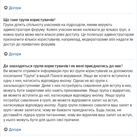
Догори
Що таке групи користувачів?
Групи ділять спільноту учасників на підрозділи, якими керують
адміністратори форуму. Кожен учасник може належати до кількох груп, а
кожна група може мати власні рівні доступу. Це полегшує адміністраторам
призначити кількох користувачів, наприклад, модераторами або надати їм
доступ до приватних форумів.
Догори
Де знаходяться групи користувачів і як мені приєднатись до них?
Ви можете отримати інформацію про всі групи користувачів за допомогою
посилання "Групи" в вашій Панелі керування. Якщо ви хочете вступити в
одну з них, натисніть відповідну кнопку. Однак не всі групи є
загальнодоступними. Деякі з них потребують схвалення для вступу в них,
можуть бути закритими або навіть прихованими. Якщо група є відкритою,
ви можете вступити до неї, натиснувши відповідну кнопку. Якщо група
потребує схвалення в групі, ви можете відправити запит на вступ,
натиснувши відповідну кнопку. Лідер групи повинен схвалити ваш запит в
групі і може запитати, чому ви бажаєте приєднатись. Будь ласка, не
діставайте лідера групи питаннями, чому він відхилив ваш запит на вступ,
у нього можуть бути для цього свої причини.
Догори