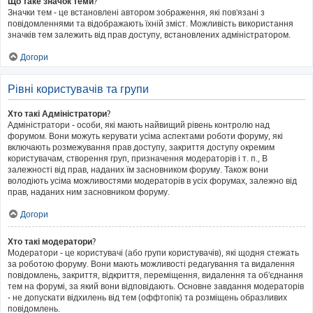
Що таке значок теми?
Значки тем - це встановлені автором зображення, які пов'язані з
повідомленнями та відображають їхній зміст. Можливість використання
значків тем залежить від прав доступу, встановлених адміністратором.
Догори
Рівні користувачів та групи
Хто такі Адміністратори?
Адміністратори - особи, які мають найвищий рівень контролю над
форумом. Вони можуть керувати усіма аспектами роботи форуму, які
включають розмежування прав доступу, закриття доступу окремим
користувачам, створення груп, призначення модераторів і т. п., В
залежності від прав, наданих їм засновником форуму. Також вони
володіють усіма можливостями модераторів в усіх форумах, залежно від
прав, наданих ним засновником форуму.
Догори
Хто такі модератори?
Модератори - це користувачі (або групи користувачів), які щодня стежать
за роботою форуму. Вони мають можливості редагування та видалення
повідомлень, закриття, відкриття, переміщення, видалення та об'єднання
тем на форумі, за який вони відповідають. Основне завдання модераторів
- не допускати відхилень від тем (оффтопік) та розміщень образливих
повідомлень.