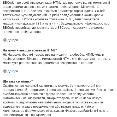
BBCode - це особлива реалізація HTML, що пропонує великі можливості
щодо форматування окремих частин повідомлення. Можливість
використання BBCode визначається адміністратором, однак BBCode
також може бути відключений на рівні повідомлення в кожній формі
написання. BBCode схожий за стилем на HTML, теги оточуються
квадратними дужками [ і ], а не в < і > ;. За додатковою інформацією про
BBCode зверніться до керівництва з BBCode, яка доступна з форми
написання повідомлення.
Догори
Чи можу я використовувати HTML?
Ні. На цьому форумі неможливе написання та обробка HTML-коду в
повідомленнях. Більшість можливостей HTML для форматування тексту
може бути реалізована за допомогою використання BBCode.
Догори
Що таке смайлики?
Смайлики - це маленькі картинки, які можуть бути використані для
передачі емоцій, наприклад, :) означає радість, :( означає сум. Весь список
смайликів можна побачити в формі написання повідомлення.
Намагайтесь не зловживати, використовуючи їх: вони легко можуть
зробити повідомлення нечитабельним і модератор може вирішити
відредагувати ваше повідомлення або взагалі видалити його.
Адміністратор форуму може обмежувати кількість смайликів, які можна
використовувати в повідомленні.