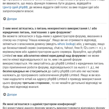
ви вважаєте, що якась функція повинна бути додана, відвідайте
Центр ідей phpBB
, де можна віддати свій голос за вже подані ідеї або
запропонувати власні.
Догори
З ким мені зв'язатись з питань некоректного використання і / або
юридичних питань, пов'язаних з цим форумом?
Ви можете зв'язатися з будь-яким з адміністраторів форуму, вказаних в
списку на сторінці "Наша команда". Якщо ви не отримаєте відповіді,
зв'яжіться з власником домену (введіть
whois lookup
) або, у випадку, якщо
це безкоштовний сервіс (наприклад, chat.ru, Yahoo!, free.fr, f2s.com і т. п.), з
керівництвом або адміністратором цього сервера. Врахуйте, що phpBB
Limited
не має абсолютно ніякої юрисдикції над форумом
і не може
нести ніякої відповідальності за те, ким і як даний форум
використовується. Не звертайтесь до phpBB Limited з юридичних питань
(про припинення роботи форуму, відповідальності за нього і т. д.), які
безпосередньо не стосуються
до сайту phpBB.com або які частково
належать до програмного забезпечення phpBB Limited. Якщо ж ви все-
таки надішлете email на адресу phpBB Limited з приводу використання
цього форуму
третьою стороною
, то не чекайте детальної відповіді чи
будь-якої відповіді взагалі.
Догори
Як мені зв'язатися з адміністратором конференції?
Всі користувачі даного форуму можуть використовувати відповідну форму