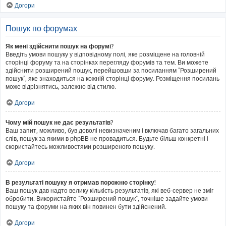
Догори
Пошук по форумах
Як мені здійснити пошук на форумі?
Введіть умови пошуку у відповідному полі, яке розміщене на головній
сторінці форуму та на сторінках перегляду форумів та тем. Ви можете
здійснити розширений пошук, перейшовши за посиланням "Розширений
пошук", яке знаходиться на кожній сторінці форуму. Розміщення посилань
може відрізнятись, залежно від стилю.
Догори
Чому мій пошук не дає результатів?
Ваш запит, можливо, був доволі невизначеним і включав багато загальних
слів, пошук за якими в phpBB не провадиться. Будьте більш конкретні і
скористайтесь можливостями розширеного пошуку.
Догори
В результаті пошуку я отримав порожню сторінку!
Ваш пошук дав надто велику кількість результатів, які веб-сервер не зміг
обробити. Використайте "Розширений пошук", точніше задайте умови
пошуку та форуми на яких він повинен бути здійснений.
Догори