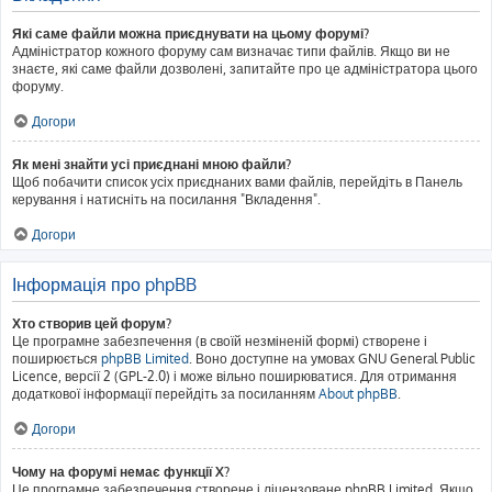
Які саме файли можна приєднувати на цьому форумі?
Адміністратор кожного форуму сам визначає типи файлів. Якщо ви не
знаєте, які саме файли дозволені, запитайте про це адміністратора цього
форуму.
Догори
Як мені знайти усі приєднані мною файли?
Щоб побачити список усіх приєднаних вами файлів, перейдіть в Панель
керування і натисніть на посилання "Вкладення".
Догори
Інформація про phpBB
Хто створив цей форум?
Це програмне забезпечення (в своїй незміненій формі) створене і
поширюється
phpBB Limited
. Воно доступне на умовах GNU General Public
Licence, версії 2 (GPL-2.0) і може вільно поширюватися. Для отримання
додаткової інформації перейдіть за посиланням
About phpBB
.
Догори
Чому на форумі немає функції X?
Це програмне забезпечення створене і ліцензоване phpBB Limited. Якщо