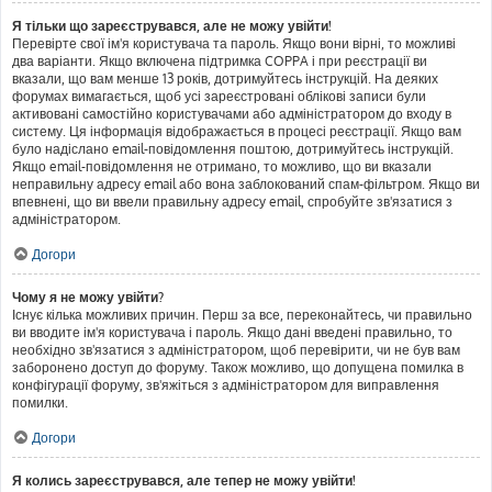
Я тільки що зареєструвався, але не можу увійти!
Перевірте свої ім'я користувача та пароль. Якщо вони вірні, то можливі
два варіанти. Якщо включена підтримка COPPA і при реєстрації ви
вказали, що вам менше 13 років, дотримуйтесь інструкцій. На деяких
форумах вимагається, щоб усі зареєстровані облікові записи були
активовані самостійно користувачами або адміністратором до входу в
систему. Ця інформація відображається в процесі реєстрації. Якщо вам
було надіслано email-повідомлення поштою, дотримуйтесь інструкцій.
Якщо email-повідомлення не отримано, то можливо, що ви вказали
неправильну адресу email або вона заблокований спам-фільтром. Якщо ви
впевнені, що ви ввели правильну адресу email, спробуйте зв'язатися з
адміністратором.
Догори
Чому я не можу увійти?
Існує кілька можливих причин. Перш за все, переконайтесь, чи правильно
ви вводите ім'я користувача і пароль. Якщо дані введені правильно, то
необхідно зв'язатися з адміністратором, щоб перевірити, чи не був вам
заборонено доступ до форуму. Також можливо, що допущена помилка в
конфігурації форуму, зв'яжіться з адміністратором для виправлення
помилки.
Догори
Я колись зареєструвався, але тепер не можу увійти!