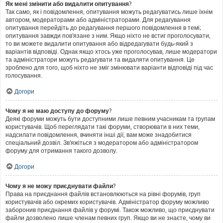
Як мені змінити або видалити опитування?
Так само, як і повідомлення, опитування можуть редагуватись лише їхнім
автором, модераторами або адміністраторами. Для редагування
опитування перейдіть до редагування першого повідомлення в темі;
опитування завжди пов'язане з ним. Якщо ніхто не встиг проголосувати,
то ви можете видалити опитування або відредагувати будь-який з
варіантів відповіді. Однак якщо хтось уже проголосував, лише модератори
та адміністратори можуть редагувати та видаляти опитування. Це
зроблено для того, щоб ніхто не зміг змінювати варіанти відповіді під час
голосування.
Догори
Чому я не маю доступу до форуму?
Деякі форуми можуть бути доступними лише певним учасникам та групам
користувачів. Щоб переглядати такі форуми, створювати в них теми,
надсилати повідомлення, вчиняти інші дії, вам може знадобитися
спеціальний дозвіл. Зв'яжіться з модератором або адміністратором
форуму для отримання такого дозволу.
Догори
Чому я не можу приєднувати файли?
Права на приєднання файлів встановлюються на рівні форумів, груп
користувачів або окремих користувачів. Адміністратор форуму можливо
заборонив приєднання файлів у форумі. Також можливо, що приєднувати
файли дозволено лише членам певних груп. Якщо ви не знаєте, чому ви