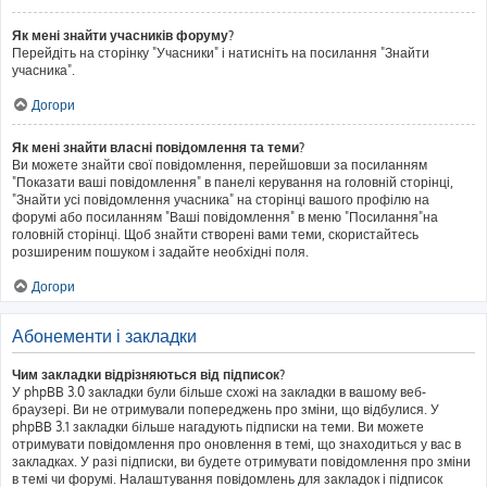
Як мені знайти учасників форуму?
Перейдіть на сторінку "Учасники" і натисніть на посилання "Знайти
учасника".
Догори
Як мені знайти власні повідомлення та теми?
Ви можете знайти свої повідомлення, перейшовши за посиланням
"Показати ваші повідомлення" в панелі керування на головній сторінці,
"Знайти усі повідомлення учасника" на сторінці вашого профілю на
форумі або посиланням "Ваші повідомлення" в меню "Посилання"на
головній сторінці. Щоб знайти створені вами теми, скористайтесь
розширеним пошуком і задайте необхідні поля.
Догори
Абонементи і закладки
Чим закладки відрізняються від підписок?
У phpBB 3.0 закладки були більше схожі на закладки в вашому веб-
браузері. Ви не отримували попереджень про зміни, що відбулися. У
phpBB 3.1 закладки більше нагадують підписки на теми. Ви можете
отримувати повідомлення про оновлення в темі, що знаходиться у вас в
закладках. У разі підписки, ви будете отримувати повідомлення про зміни
в темі чи форумі. Налаштування повідомлень для закладок і підписок