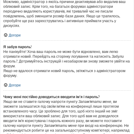
Можливо, адміністратор з якоїсь причини деактивував або видалив ваш
обліковий запис. Крім того, на багатьох форумах адміністратори
періодично видаляють користувачів, які тривалий час не писали
повідомлень, щоб зменшити розмір бази даних. Якщо це трапилось,
спробуйте ще раз зареєструватись і активніше приймати участь у
дискусіях.
Догори
Я забув пароль!
Не панікуйте! Хоча ваш пароль не може бути відновлено, вам легко
отримати новий. Перейдіть на сторінку логування та натисніть
Забули
пароль?
. Дотримуйтесь інструкцій і незабаром ви знову зможете увійти на
форум.
Якщо не вдалося отримати новий пароль, зв'яжіться з адміністратором
форуму.
Догори
Чому мені постійно доводиться вводити ім’я і пароль?
Якщо ви не ставите галочку напроти пункту
Запам'ятати мене
, ви
зможете залишатися під своїм ім'ям на конференції лише протягом
встановленого часу. Це зроблено для того, щоб ніхто інший не зміг
використати ваш обліковий запис. Для того щоб вам не доводилося
вводити ім'я користувача і пароль кожного разу, ви можете поставити
галочку напроти пункту
Запам'ятати мене
при вході на конференцію. Не
рекомендується робити це на загальнодоступному комп'ютері, наприклад