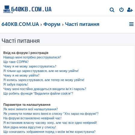
П
о
640KB.COM.UA
Форум
Часті питання
ш
у
Часті питання
к
Вхід на форум і реєстрація
Навіщо мені потрібно реєструватися?
Що таке COPPA?
Чому я не можу зареєструватись?
Я тільки що зареєструвався, але не можу увійти!
Чому я не можу увійти?
Я колись зареєструвався, але тепер не можу увійти!
Я забув пароль!
Чому мені постійно доводиться вводити ім’я і пароль?
Що робить функція "Видалити файли cookie"?
Параметри та налаштування
Як мені змінити мої налаштування?
Як уникнути появи мого імені в списку "Хто зараз на форумі"?
На форумі встановлено невірний час!
Я встановив власну часову зону, але час все одно невірний!
Моя рідна мова відсутня у списку!
Що означають зображення поряд з моїм ім'ям користувача?