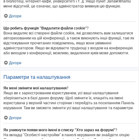
в бібліотеці, інтернет-кафе, університеті і т. д. Якщо пункт
Запам'ятати
мене
відсутній, це означає, що адміністратор вимкнув цю функцію.
Догори
Що робить функція "Видалити файли cookie"?
Вона видаляє всі створені файли cookie, які дозволяють вам залишатися
авторизованим на цій конференції, а також виконують інші функції, такі як
відстежування прочитаних повідомлень, якщо вони увімкнені
адміністратором. Якщо ви відчуваєте труднощі з входом на конференцію
або виходом з конференції, можливо, видалення куків може допомогти.
Догори
Параметри та налаштування
Як мені змінити мої налаштування?
Якщо ви є зареєстрованим користувачем, усі ваші налаштування
зберігаються в базі даних форуму. Щоб змінити їх, клацніть на імені
користувача у верхній частині сторінки і перейдіть за посиланням
Панель
керування
. Там ви зможете змінити усі ваші налаштування та параметри.
Догори
Як уникнути появи мого імені в списку "Хто зараз на форумі"?
На вкладці "Особисті настройки" в панелі керування ви знайдете опцію