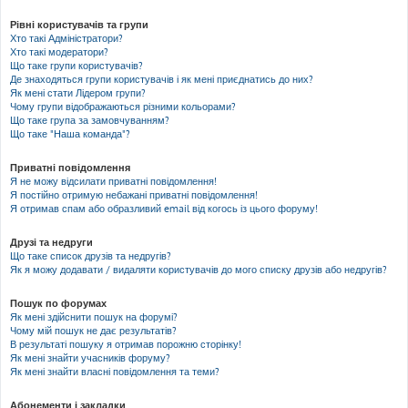
Рівні користувачів та групи
Хто такі Адміністратори?
Хто такі модератори?
Що таке групи користувачів?
Де знаходяться групи користувачів і як мені приєднатись до них?
Як мені стати Лідером групи?
Чому групи відображаються різними кольорами?
Що таке група за замовчуванням?
Що таке "Наша команда"?
Приватні повідомлення
Я не можу відсилати приватні повідомлення!
Я постійно отримую небажані приватні повідомлення!
Я отримав спам або образливий email від когось із цього форуму!
Друзі та недруги
Що таке список друзів та недругів?
Як я можу додавати / видаляти користувачів до мого списку друзів або недругів?
Пошук по форумах
Як мені здійснити пошук на форумі?
Чому мій пошук не дає результатів?
В результаті пошуку я отримав порожню сторінку!
Як мені знайти учасників форуму?
Як мені знайти власні повідомлення та теми?
Абонементи і закладки