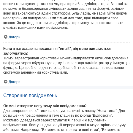
певних користувачів, таких як модератори або адміністратори. Взагалі ви
не можете безпосередньо змінювати жодне звання на форумі, оскільки
вони встановлюються адміністратором. Будь ласка, не засмічуйте форум
непотрібними повідомленнями тільки для того, щоб підвищити своє
звання. За це модератори чи адміністратори можуть просто зменшити
кількість написаних вами повідомлень.
Догори
Коли я натискаю на посилання "email", від мене вимагається
залогуватись!
Тільки зареєстровані користувачі можуть відправляти email-повідомлення
на форумі через вбудовану форму, і лише якщо адміністратор увімкнув цю
функцію. Це зроблено для того, щоб запобігти зловживанню поштовою
системою анонімними користувачами.
Догори
Створення повідомлень
Як мені створити нову тему або повідомлення?
Для створення нової теми на форумі, натисніть кнопку "Нова тема". Для
розміщення повідомлення в темі клацніть по кнопці "Відповісти".
Можливо, доведеться зареєструватися, перш ніж відправити
повідомлення. Доступні для вас дії перераховані внизу сторінки форуму
або теми. Наприклад: "Ви можете створювати нові теми", "Ви можете