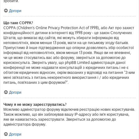
зробити.
Догори
Що таке COPPA?
COPPA (Children's Online Privacy Protection Act of 1998), або Акт про захист
конфіденційності дитини в інтернеті від 1998 року - це закон Сполучених
Штатів, що вимагає від сайтів, які можуть збирати інформацію від
неповнолітніх, віком менше 13 років, мати на це письмову згоду батьків.
Припустимо й інше підтвердження що опікуни дозволяють збір особистої
інформації від неповнолітніх, віком менше 13 років. Якщо ви не впевнені,
чи це може стосуватись вас або форуму, зверніться за допомогою до
юрисконсульта. Зверніть увагу, що phpBB Limited адміністрація даної
конференції не може надавати консультацій з юридичних питань і не є
об'єктом юридичних відносин, окрім вказаних у відповіді на питання "З ким
мені зв'язатись з питань некоректного використання і / або юридичних
питань, пов'язаних з цим форумом?".
Догори
Чому я не можу зареєструватись?
Можливо адміністратор форуму відключив реєстрацію нових користувачів.
Також можливо, що він заблокував вашу IP-адресу або ім'я користувача,
яке ви намагаєтесь зареєструвати. Зверніться за допомогою до
адміністратора форуму.
Догори