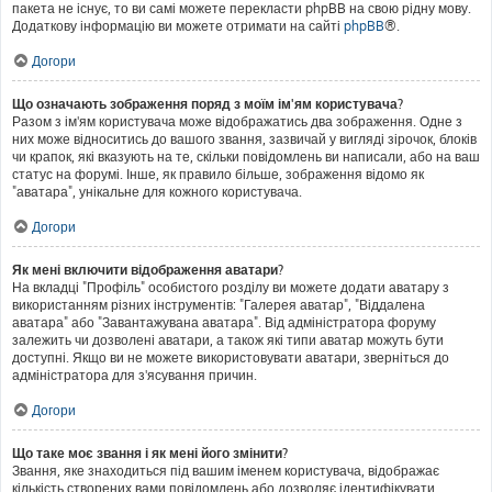
пакета не існує, то ви самі можете перекласти phpBB на свою рідну мову.
Додаткову інформацію ви можете отримати на сайті
phpBB
®.
Догори
Що означають зображення поряд з моїм ім'ям користувача?
Разом з ім'ям користувача може відображатись два зображення. Одне з
них може відноситись до вашого звання, зазвичай у вигляді зірочок, блоків
чи крапок, які вказують на те, скільки повідомлень ви написали, або на ваш
статус на форумі. Інше, як правило більше, зображення відомо як
"аватара", унікальне для кожного користувача.
Догори
Як мені включити відображення аватари?
На вкладці "Профіль" особистого розділу ви можете додати аватару з
використанням різних інструментів: "Галерея аватар", "Віддалена
аватара" або "Завантажувана аватара". Від адміністратора форуму
залежить чи дозволені аватари, а також які типи аватар можуть бути
доступні. Якщо ви не можете використовувати аватари, зверніться до
адміністратора для з'ясування причин.
Догори
Що таке моє звання і як мені його змінити?
Звання, яке знаходиться під вашим іменем користувача, відображає
кількість створених вами повідомлень або дозволяє ідентифікувати