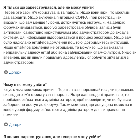
Я тільки що зареєструвався, але не можу увійти!
Перевірте свої ім'я користувача та пароль. Якщо вони вірні, то можливі
два варіанти. Якщо включена підтримка COPPA і при реєстрації ви
вказали, що вам менше 13 років, дотримуйтесь інструкцій. На деяких
форумах вимагається, щоб усі зареєстровані облікові записи були
активовані самостійно користувачами або адміністратором до входу в
систему. Ця інформація відображається в процесі реєстрації. Якщо вам
було надіслано email-повідомлення поштою, дотримуйтесь інструкцій.
Якщо email-повідомлення не отримано, то можливо, що ви вказали
неправильну адресу email або вона заблокований спам-фільтром. Якщо ви
впевнені, що ви ввели правильну адресу email, спробуйте зв'язатися з
адміністратором.
Догори
Чому я не можу увійти?
Існує кілька можливих причин. Перш за все, переконайтесь, чи правильно
ви вводите ім'я користувача і пароль. Якщо дані введені правильно, то
необхідно зв'язатися з адміністратором, щоб перевірити, чи не був вам
заборонено доступ до форуму. Також можливо, що допущена помилка в
конфігурації форуму, зв'яжіться з адміністратором для виправлення
помилки.
Догори
Я колись зареєструвався, але тепер не можу увійти!