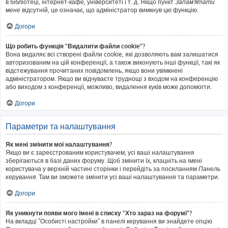
в бібліотеці, інтернет-кафе, університеті і т. д. Якщо пункт
Запам'ятати
мене
відсутній, це означає, що адміністратор вимкнув цю функцію.
Догори
Що робить функція "Видалити файли cookie"?
Вона видаляє всі створені файли cookie, які дозволяють вам залишатися
авторизованим на цій конференції, а також виконують інші функції, такі як
відстежування прочитаних повідомлень, якщо вони увімкнені
адміністратором. Якщо ви відчуваєте труднощі з входом на конференцію
або виходом з конференції, можливо, видалення куків може допомогти.
Догори
Параметри та налаштування
Як мені змінити мої налаштування?
Якщо ви є зареєстрованим користувачем, усі ваші налаштування
зберігаються в базі даних форуму. Щоб змінити їх, клацніть на імені
користувача у верхній частині сторінки і перейдіть за посиланням
Панель
керування
. Там ви зможете змінити усі ваші налаштування та параметри.
Догори
Як уникнути появи мого імені в списку "Хто зараз на форумі"?
На вкладці "Особисті настройки" в панелі керування ви знайдете опцію