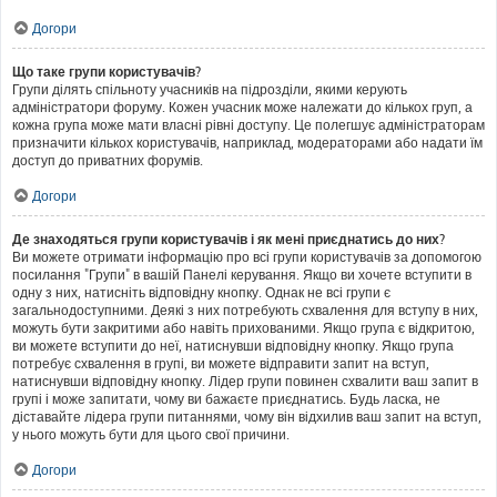
Догори
Що таке групи користувачів?
Групи ділять спільноту учасників на підрозділи, якими керують
адміністратори форуму. Кожен учасник може належати до кількох груп, а
кожна група може мати власні рівні доступу. Це полегшує адміністраторам
призначити кількох користувачів, наприклад, модераторами або надати їм
доступ до приватних форумів.
Догори
Де знаходяться групи користувачів і як мені приєднатись до них?
Ви можете отримати інформацію про всі групи користувачів за допомогою
посилання "Групи" в вашій Панелі керування. Якщо ви хочете вступити в
одну з них, натисніть відповідну кнопку. Однак не всі групи є
загальнодоступними. Деякі з них потребують схвалення для вступу в них,
можуть бути закритими або навіть прихованими. Якщо група є відкритою,
ви можете вступити до неї, натиснувши відповідну кнопку. Якщо група
потребує схвалення в групі, ви можете відправити запит на вступ,
натиснувши відповідну кнопку. Лідер групи повинен схвалити ваш запит в
групі і може запитати, чому ви бажаєте приєднатись. Будь ласка, не
діставайте лідера групи питаннями, чому він відхилив ваш запит на вступ,
у нього можуть бути для цього свої причини.
Догори