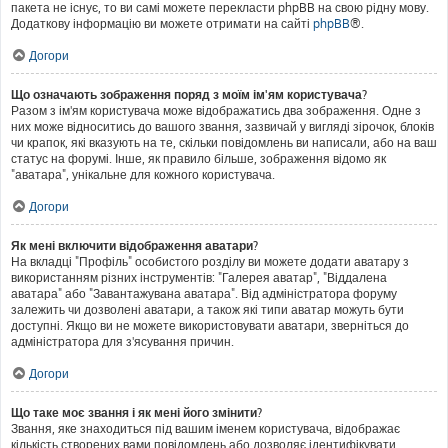
пакета не існує, то ви самі можете перекласти phpBB на свою рідну мову.
Додаткову інформацію ви можете отримати на сайті
phpBB
®.
Догори
Що означають зображення поряд з моїм ім'ям користувача?
Разом з ім'ям користувача може відображатись два зображення. Одне з
них може відноситись до вашого звання, зазвичай у вигляді зірочок, блоків
чи крапок, які вказують на те, скільки повідомлень ви написали, або на ваш
статус на форумі. Інше, як правило більше, зображення відомо як
"аватара", унікальне для кожного користувача.
Догори
Як мені включити відображення аватари?
На вкладці "Профіль" особистого розділу ви можете додати аватару з
використанням різних інструментів: "Галерея аватар", "Віддалена
аватара" або "Завантажувана аватара". Від адміністратора форуму
залежить чи дозволені аватари, а також які типи аватар можуть бути
доступні. Якщо ви не можете використовувати аватари, зверніться до
адміністратора для з'ясування причин.
Догори
Що таке моє звання і як мені його змінити?
Звання, яке знаходиться під вашим іменем користувача, відображає
кількість створених вами повідомлень або дозволяє ідентифікувати