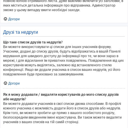
повною копією отриманого листа. Дуже важливо включити усі заголовки, в
яких міститься детальна інформація про відправника. Адміністратор
зможе у цьому випадку вжити необхідні заходи.
Догори
Друзі та недруги
Що таке список друзів та недругів?
Ви можете використовувати ці списки для інших учасників форуму.
Учасники, додані до списку друзів, будуть відображатись в вашій Панелі
керування для швидкого доступу до інформації про те, чи вони зараз в
мережі, і для відсилання їм приватних повідомлень. Повідомлення від цих
користувачів можуть виділятись, залежно від встановленого стилю
конференції. Якщо ви додали учасника в список ваших недругів, усі його
повідомлення буде приховано за замовчуванням.
Догори
Як я можу додавати / видаляти користувачів до мого списку друзів
або недругів?
Ви можете додавати учасників в свої списки двома способами. В профілі
кожного учасника є можливість додати його в список друзів або недругів.
Крім того, ви можете зробити це прямо з вашого особистого розділу,
безпосереднім введенням імені користувача. Ви також можете видаляти
учасників з ваших списків на тій самій сторінці.