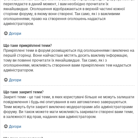
переглядаєте в даний момент, і вам необхідно прочитати їх
якнайшвидше. Оголошення відображаються в верхній частині кожної
сторінки форуму, в якому вони створені. Так само, як і з важливими
оголошеннями, право на створення оголошень надається
адміністратором.
Догори
Що таке прикріплені теми?
Прикріплені теми в форумі розміщуються під оголошеннями і виключно на
першій сторінці. Вони найчастіше містять досить важливу інформацію,
тому ви повинні прочитати їх якнайшвидше. Так само, як і з
оголошеннями, можливість створення вами прикріплених тем надається
адміністратором.
Догори
Що таке закриті теми?
Закриті теми - це такі теми, в яких користувачі більше не можуть залишати
повідомлення і будь-які опитування в них автоматично завершуються.
Теми можуть бути закриті виключно модераторами або адміністраторами
форуму. Ви також можете мати можливість закривати створені вами теми,
в залежності від прав, наданих вам адміністратором.
Догори