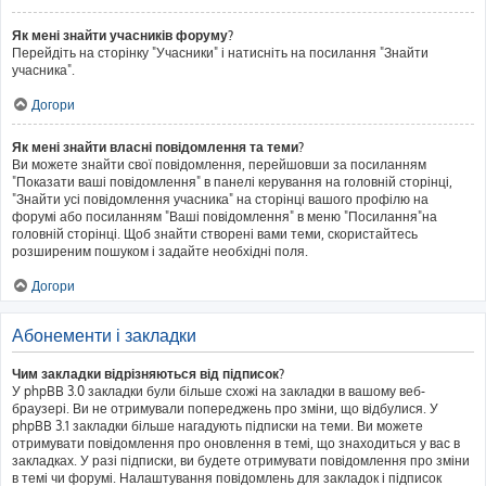
Як мені знайти учасників форуму?
Перейдіть на сторінку "Учасники" і натисніть на посилання "Знайти
учасника".
Догори
Як мені знайти власні повідомлення та теми?
Ви можете знайти свої повідомлення, перейшовши за посиланням
"Показати ваші повідомлення" в панелі керування на головній сторінці,
"Знайти усі повідомлення учасника" на сторінці вашого профілю на
форумі або посиланням "Ваші повідомлення" в меню "Посилання"на
головній сторінці. Щоб знайти створені вами теми, скористайтесь
розширеним пошуком і задайте необхідні поля.
Догори
Абонементи і закладки
Чим закладки відрізняються від підписок?
У phpBB 3.0 закладки були більше схожі на закладки в вашому веб-
браузері. Ви не отримували попереджень про зміни, що відбулися. У
phpBB 3.1 закладки більше нагадують підписки на теми. Ви можете
отримувати повідомлення про оновлення в темі, що знаходиться у вас в
закладках. У разі підписки, ви будете отримувати повідомлення про зміни
в темі чи форумі. Налаштування повідомлень для закладок і підписок