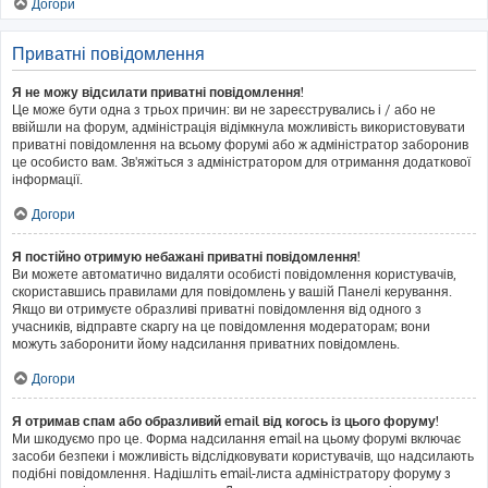
Догори
Приватні повідомлення
Я не можу відсилати приватні повідомлення!
Це може бути одна з трьох причин: ви не зареєструвались і / або не
ввійшли на форум, адміністрація відімкнула можливість використовувати
приватні повідомлення на всьому форумі або ж адміністратор заборонив
це особисто вам. Зв'яжіться з адміністратором для отримання додаткової
інформації.
Догори
Я постійно отримую небажані приватні повідомлення!
Ви можете автоматично видаляти особисті повідомлення користувачів,
скориставшись правилами для повідомлень у вашій Панелі керування.
Якщо ви отримуєте образливі приватні повідомлення від одного з
учасників, відправте скаргу на це повідомлення модераторам; вони
можуть заборонити йому надсилання приватних повідомлень.
Догори
Я отримав спам або образливий email від когось із цього форуму!
Ми шкодуємо про це. Форма надсилання email на цьому форумі включає
засоби безпеки і можливість відслідковувати користувачів, що надсилають
подібні повідомлення. Надішліть email-листа адміністратору форуму з