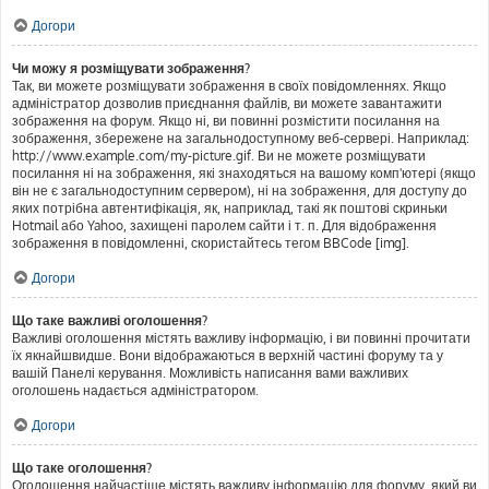
Догори
Чи можу я розміщувати зображення?
Так, ви можете розміщувати зображення в своїх повідомленнях. Якщо
адміністратор дозволив приєднання файлів, ви можете завантажити
зображення на форум. Якщо ні, ви повинні розмістити посилання на
зображення, збережене на загальнодоступному веб-сервері. Наприклад:
http://www.example.com/my-picture.gif. Ви не можете розміщувати
посилання ні на зображення, які знаходяться на вашому комп'ютері (якщо
він не є загальнодоступним сервером), ні на зображення, для доступу до
яких потрібна автентифікація, як, наприклад, такі як поштові скриньки
Hotmail або Yahoo, захищені паролем сайти і т. п. Для відображення
зображення в повідомленні, скористайтесь тегом BBCode [img].
Догори
Що таке важливі оголошення?
Важливі оголошення містять важливу інформацію, і ви повинні прочитати
їх якнайшвидше. Вони відображаються в верхній частині форуму та у
вашій Панелі керування. Можливість написання вами важливих
оголошень надається адміністратором.
Догори
Що таке оголошення?
Оголошення найчастіше містять важливу інформацію для форуму, який ви