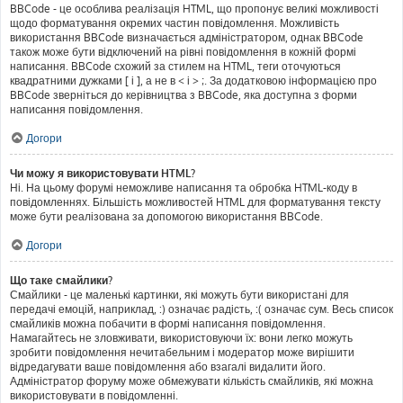
BBCode - це особлива реалізація HTML, що пропонує великі можливості
щодо форматування окремих частин повідомлення. Можливість
використання BBCode визначається адміністратором, однак BBCode
також може бути відключений на рівні повідомлення в кожній формі
написання. BBCode схожий за стилем на HTML, теги оточуються
квадратними дужками [ і ], а не в < і > ;. За додатковою інформацією про
BBCode зверніться до керівництва з BBCode, яка доступна з форми
написання повідомлення.
Догори
Чи можу я використовувати HTML?
Ні. На цьому форумі неможливе написання та обробка HTML-коду в
повідомленнях. Більшість можливостей HTML для форматування тексту
може бути реалізована за допомогою використання BBCode.
Догори
Що таке смайлики?
Смайлики - це маленькі картинки, які можуть бути використані для
передачі емоцій, наприклад, :) означає радість, :( означає сум. Весь список
смайликів можна побачити в формі написання повідомлення.
Намагайтесь не зловживати, використовуючи їх: вони легко можуть
зробити повідомлення нечитабельним і модератор може вирішити
відредагувати ваше повідомлення або взагалі видалити його.
Адміністратор форуму може обмежувати кількість смайликів, які можна
використовувати в повідомленні.