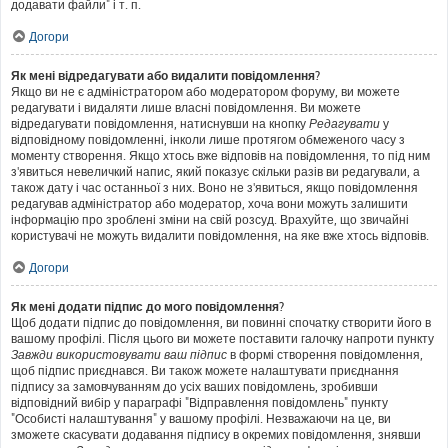
додавати файли" і т. п.
Догори
Як мені відредагувати або видалити повідомлення?
Якщо ви не є адміністратором або модератором форуму, ви можете
редагувати і видаляти лише власні повідомлення. Ви можете
відредагувати повідомлення, натиснувши на кнопку
Редагувати
у
відповідному повідомленні, інколи лише протягом обмеженого часу з
моменту створення. Якщо хтось вже відповів на повідомлення, то під ним
з'явиться невеличкий напис, який показує скільки разів ви редагували, а
також дату і час останньої з них. Воно не з'явиться, якщо повідомлення
редагував адміністратор або модератор, хоча вони можуть залишити
інформацію про зроблені зміни на свій розсуд. Врахуйте, що звичайні
користувачі не можуть видалити повідомлення, на яке вже хтось відповів.
Догори
Як мені додати підпис до мого повідомлення?
Щоб додати підпис до повідомлення, ви повинні спочатку створити його в
вашому профілі. Після цього ви можете поставити галочку напроти пункту
Завжди використовувати ваш підпис
в формі створення повідомлення,
щоб підпис приєднався. Ви також можете налаштувати приєднання
підпису за замовчуванням до усіх ваших повідомлень, зробивши
відповідний вибір у параграфі "Відправлення повідомлень" пункту
"Особисті налаштування" у вашому профілі. Незважаючи на це, ви
зможете скасувати додавання підпису в окремих повідомлення, знявши