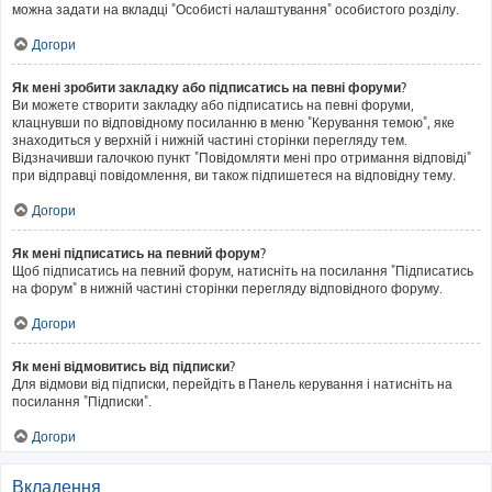
можна задати на вкладці "Особисті налаштування" особистого розділу.
Догори
Як мені зробити закладку або підписатись на певні форуми?
Ви можете створити закладку або підписатись на певні форуми,
клацнувши по відповідному посиланню в меню "Керування темою", яке
знаходиться у верхній і нижній частині сторінки перегляду тем.
Відзначивши галочкою пункт "Повідомляти мені про отримання відповіді"
при відправці повідомлення, ви також підпишетеся на відповідну тему.
Догори
Як мені підписатись на певний форум?
Щоб підписатись на певний форум, натисніть на посилання "Підписатись
на форум" в нижній частині сторінки перегляду відповідного форуму.
Догори
Як мені відмовитись від підписки?
Для відмови від підписки, перейдіть в Панель керування і натисніть на
посилання "Підписки".
Догори
Вкладення