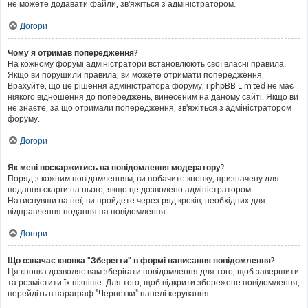
не можете додавати файли, зв'яжіться з адміністратором.
Догори
Чому я отримав попередження?
На кожному форумі адміністратори встановлюють свої власні правила.
Якщо ви порушили правила, ви можете отримати попередження.
Врахуйте, що це рішення адміністратора форуму, і phpBB Limited не має
ніякого відношення до попереджень, винесеним на даному сайті. Якщо ви
не знаєте, за що отримали попередження, зв'яжіться з адміністратором
форуму.
Догори
Як мені поскаржитись на повідомлення модератору?
Поряд з кожним повідомленням, ви побачите кнопку, призначену для
подання скарги на нього, якщо це дозволено адміністратором.
Натиснувши на неї, ви пройдете через ряд кроків, необхідних для
відправлення подання на повідомлення.
Догори
Що означає кнопка "Зберегти" в формі написання повідомлення?
Ця кнопка дозволяє вам зберігати повідомлення для того, щоб завершити
та розмістити їх пізніше. Для того, щоб відкрити збережене повідомлення,
перейдіть в параграф "Чернетки" панелі керування.