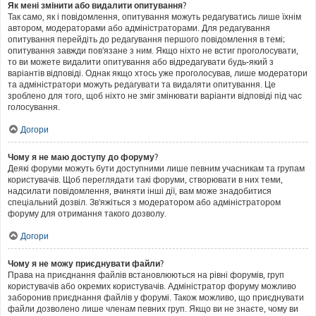
Як мені змінити або видалити опитування?
Так само, як і повідомлення, опитування можуть редагуватись лише їхнім
автором, модераторами або адміністраторами. Для редагування
опитування перейдіть до редагування першого повідомлення в темі;
опитування завжди пов'язане з ним. Якщо ніхто не встиг проголосувати,
то ви можете видалити опитування або відредагувати будь-який з
варіантів відповіді. Однак якщо хтось уже проголосував, лише модератори
та адміністратори можуть редагувати та видаляти опитування. Це
зроблено для того, щоб ніхто не зміг змінювати варіанти відповіді під час
голосування.
Догори
Чому я не маю доступу до форуму?
Деякі форуми можуть бути доступними лише певним учасникам та групам
користувачів. Щоб переглядати такі форуми, створювати в них теми,
надсилати повідомлення, вчиняти інші дії, вам може знадобитися
спеціальний дозвіл. Зв'яжіться з модератором або адміністратором
форуму для отримання такого дозволу.
Догори
Чому я не можу приєднувати файли?
Права на приєднання файлів встановлюються на рівні форумів, груп
користувачів або окремих користувачів. Адміністратор форуму можливо
заборонив приєднання файлів у форумі. Також можливо, що приєднувати
файли дозволено лише членам певних груп. Якщо ви не знаєте, чому ви