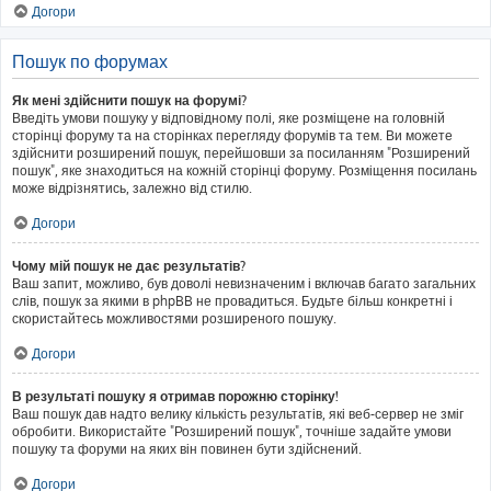
Догори
Пошук по форумах
Як мені здійснити пошук на форумі?
Введіть умови пошуку у відповідному полі, яке розміщене на головній
сторінці форуму та на сторінках перегляду форумів та тем. Ви можете
здійснити розширений пошук, перейшовши за посиланням "Розширений
пошук", яке знаходиться на кожній сторінці форуму. Розміщення посилань
може відрізнятись, залежно від стилю.
Догори
Чому мій пошук не дає результатів?
Ваш запит, можливо, був доволі невизначеним і включав багато загальних
слів, пошук за якими в phpBB не провадиться. Будьте більш конкретні і
скористайтесь можливостями розширеного пошуку.
Догори
В результаті пошуку я отримав порожню сторінку!
Ваш пошук дав надто велику кількість результатів, які веб-сервер не зміг
обробити. Використайте "Розширений пошук", точніше задайте умови
пошуку та форуми на яких він повинен бути здійснений.
Догори