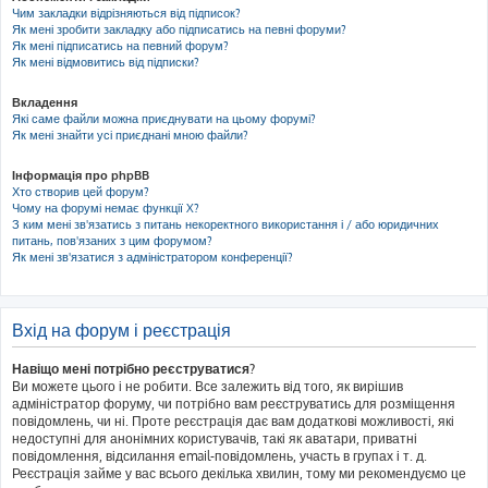
Чим закладки відрізняються від підписок?
Як мені зробити закладку або підписатись на певні форуми?
Як мені підписатись на певний форум?
Як мені відмовитись від підписки?
Вкладення
Які саме файли можна приєднувати на цьому форумі?
Як мені знайти усі приєднані мною файли?
Інформація про phpBB
Хто створив цей форум?
Чому на форумі немає функції X?
З ким мені зв'язатись з питань некоректного використання і / або юридичних
питань, пов'язаних з цим форумом?
Як мені зв'язатися з адміністратором конференції?
Вхід на форум і реєстрація
Навіщо мені потрібно реєструватися?
Ви можете цього і не робити. Все залежить від того, як вирішив
адміністратор форуму, чи потрібно вам реєструватись для розміщення
повідомлень, чи ні. Проте реєстрація дає вам додаткові можливості, які
недоступні для анонімних користувачів, такі як аватари, приватні
повідомлення, відсилання email-повідомлень, участь в групах і т. д.
Реєстрація займе у вас всього декілька хвилин, тому ми рекомендуємо це