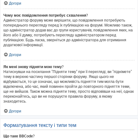
Догори
Чому моє повідомлення потребує схвалення?
Адміністратор форуму може вирішити, що повідомлення потребують
попереднього перегляду перед їх публікацією на форумі. Можливо також,
що адміністратор додав вас до групи користувачів, повідомлення яких, на
його або її думку, потребують перегляду адміністратором перед
публікацією. Будь ласка, зверніться до адміністратора для отримання
додаткової інформації.
Догори
Як мені знову підняти мою тему?
Натиснувши на посилання "Підняти тему" при її перегляді, ви "піднімете"
тему в верхню частину першої сторінки форуму. Якщо цього не
відбувається, то це означає, що можливість підняття тим могла бути
відключена, або час, який повинен пройти до повторного підняття теми,
ще не вийшов. Також можна підняти тему, просто відповівши на неї, однак
переконайтесь, що ви не порушуєте правила форуму, в якому
знаходитесь.
Догори
Форматування тексту і типи тем
Що таке BBCode?