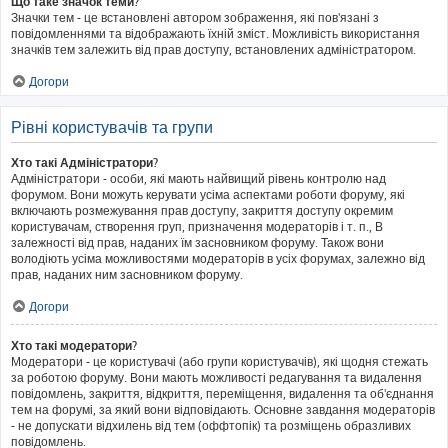
Що таке значок теми?
Значки тем - це встановлені автором зображення, які пов'язані з
повідомленнями та відображають їхній зміст. Можливість використання
значків тем залежить від прав доступу, встановлених адміністратором.
Догори
Рівні користувачів та групи
Хто такі Адміністратори?
Адміністратори - особи, які мають найвищий рівень контролю над
форумом. Вони можуть керувати усіма аспектами роботи форуму, які
включають розмежування прав доступу, закриття доступу окремим
користувачам, створення груп, призначення модераторів і т. п., В
залежності від прав, наданих їм засновником форуму. Також вони
володіють усіма можливостями модераторів в усіх форумах, залежно від
прав, наданих ним засновником форуму.
Догори
Хто такі модератори?
Модератори - це користувачі (або групи користувачів), які щодня стежать
за роботою форуму. Вони мають можливості редагування та видалення
повідомлень, закриття, відкриття, переміщення, видалення та об'єднання
тем на форумі, за який вони відповідають. Основне завдання модераторів
- не допускати відхилень від тем (оффтопік) та розміщень образливих
повідомлень.