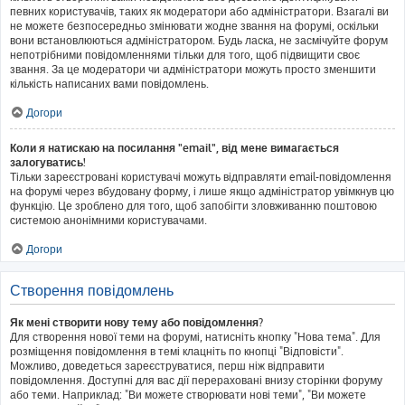
певних користувачів, таких як модератори або адміністратори. Взагалі ви
не можете безпосередньо змінювати жодне звання на форумі, оскільки
вони встановлюються адміністратором. Будь ласка, не засмічуйте форум
непотрібними повідомленнями тільки для того, щоб підвищити своє
звання. За це модератори чи адміністратори можуть просто зменшити
кількість написаних вами повідомлень.
Догори
Коли я натискаю на посилання "email", від мене вимагається
залогуватись!
Тільки зареєстровані користувачі можуть відправляти email-повідомлення
на форумі через вбудовану форму, і лише якщо адміністратор увімкнув цю
функцію. Це зроблено для того, щоб запобігти зловживанню поштовою
системою анонімними користувачами.
Догори
Створення повідомлень
Як мені створити нову тему або повідомлення?
Для створення нової теми на форумі, натисніть кнопку "Нова тема". Для
розміщення повідомлення в темі клацніть по кнопці "Відповісти".
Можливо, доведеться зареєструватися, перш ніж відправити
повідомлення. Доступні для вас дії перераховані внизу сторінки форуму
або теми. Наприклад: "Ви можете створювати нові теми", "Ви можете