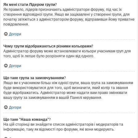
Як мені стати Лідером групи?
Як правило, лідерів призначають адміністратори форуму, під час їх
створення відповідної групи. Якщо ви зацікавлені у створенні групи, для
початку зв'яжіться з адміністратором форуму, відправивши йому приватне
повідомлення.
Догори
Чому групи відображаються різними кольорами?
Адміністратор форуму може встановлювати кольори учасникам груп для
того, щоб їх легше було розрізняти один від одного.
Догори
Що таке група за замовчуванням?
Якщо ви є учасником більш ніж однієї групи, ваша група за замовчуванням
буде використовуватися для того, щоб визначити, який колір та звання
буде відображатись. Адміністратор може надати вам право змінювати
вашу групу за замовчуванням в вашій Панелі керування.
Догори
Що таке "Наша команда"?
На цій сторінці ви знайдете список адміністраторів і модераторів та
інформацію, таку як відомості про форуми, які вони модерують.