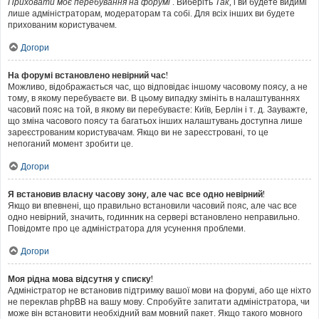
Приховати моє перебування на форумі
. Виберіть
Так
, і ви будете видимі
лише адміністраторам, модераторам та собі. Для всіх інших ви будете
прихованим користувачем.
Догори
На форумі встановлено невірний час!
Можливо, відображається час, що відповідає іншому часовому поясу, а не
тому, в якому перебуваєте ви. В цьому випадку змініть в налаштуваннях
часовий пояс на той, в якому ви перебуваєте: Київ, Берлін і т. д. Зауважте,
що зміна часового поясу та багатьох інших налаштувань доступна лише
зареєстрованим користувачам. Якщо ви не зареєстровані, то це
непоганий момент зробити це.
Догори
Я встановив власну часову зону, але час все одно невірний!
Якщо ви впевнені, що правильно встановили часовий пояс, але час все
одно невірний, значить, годинник на сервері встановлено неправильно.
Повідомте про це адміністратора для усунення проблеми.
Догори
Моя рідна мова відсутня у списку!
Адміністратор не встановив підтримку вашої мови на форумі, або ще ніхто
не переклав phpBB на вашу мову. Спробуйте запитати адміністратора, чи
може він встановити необхідний вам мовний пакет. Якщо такого мовного