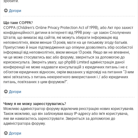
зробити.
Догори
Що таке COPPA?
COPPA (Children's Online Privacy Protection Act of 1998), або Акт про захист
конфіденційності дитини в інтернеті від 1998 року - це закон Сполучених
Штатів, що вимагає від сайтів, які можуть збирати інформацію від
неповнолітніх, віком менше 13 років, мати на це письмову згоду батьків.
Припустимо й інше підтвердження що опікуни дозволяють збір особистої
інформації від неповнолітніх, віком менше 13 років. Якщо ви не впевнені,
чи це може стосуватись вас або форуму, зверніться за допомогою до
юрисконсульта. Зверніть увагу, що phpBB Limited адміністрація даної
конференції не може надавати консультацій з юридичних питань і не є
об'єктом юридичних відносин, окрім вказаних у відповіді на питання "З ким
мені зв'язатись з питань некоректного використання і / або юридичних
питань, пов'язаних з цим форумом?".
Догори
Чому я не можу зареєструватись?
Можливо адміністратор форуму відключив реєстрацію нових користувачів.
Також можливо, що він заблокував вашу IP-адресу або ім'я користувача,
яке ви намагаєтесь зареєструвати. Зверніться за допомогою до
адміністратора форуму.
Догори