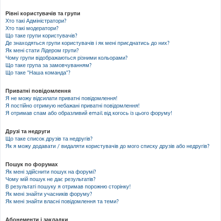
Рівні користувачів та групи
Хто такі Адміністратори?
Хто такі модератори?
Що таке групи користувачів?
Де знаходяться групи користувачів і як мені приєднатись до них?
Як мені стати Лідером групи?
Чому групи відображаються різними кольорами?
Що таке група за замовчуванням?
Що таке "Наша команда"?
Приватні повідомлення
Я не можу відсилати приватні повідомлення!
Я постійно отримую небажані приватні повідомлення!
Я отримав спам або образливий email від когось із цього форуму!
Друзі та недруги
Що таке список друзів та недругів?
Як я можу додавати / видаляти користувачів до мого списку друзів або недругів?
Пошук по форумах
Як мені здійснити пошук на форумі?
Чому мій пошук не дає результатів?
В результаті пошуку я отримав порожню сторінку!
Як мені знайти учасників форуму?
Як мені знайти власні повідомлення та теми?
Абонементи і закладки