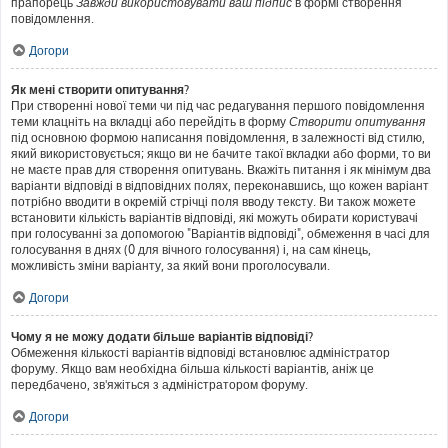
прапорець
Завжди використовувати ваш підпис
в формі створення
повідомлення.
Догори
Як мені створити опитування?
При створенні нової теми чи під час редагування першого повідомлення
теми клацніть на вкладці або перейдіть в форму
Створити опитування
під основною формою написання повідомлення, в залежності від стилю,
який використовується; якщо ви не бачите такої вкладки або форми, то ви
не маєте прав для створення опитувань. Вкажіть питання і як мінімум два
варіанти відповіді в відповідних полях, переконавшись, що кожен варіант
потрібно вводити в окремій стрічці поля вводу тексту. Ви також можете
встановити кількість варіантів відповіді, які можуть обирати користувачі
при голосуванні за допомогою "Варіантів відповіді", обмеження в часі для
голосування в днях (0 для вічного голосування) і, на сам кінець,
можливість зміни варіанту, за який вони проголосували.
Догори
Чому я не можу додати більше варіантів відповіді?
Обмеження кількості варіантів відповіді встановлює адміністратор
форуму. Якщо вам необхідна більша кількості варіантів, аніж це
передбачено, зв'яжіться з адміністратором форуму.
Догори