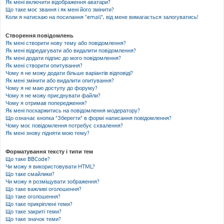
Як мені включити відображення аватари?
Що таке моє звання і як мені його змінити?
Коли я натискаю на посилання "email", від мене вимагається залогуватись!
Створення повідомлень
Як мені створити нову тему або повідомлення?
Як мені відредагувати або видалити повідомлення?
Як мені додати підпис до мого повідомлення?
Як мені створити опитування?
Чому я не можу додати більше варіантів відповіді?
Як мені змінити або видалити опитування?
Чому я не маю доступу до форуму?
Чому я не можу приєднувати файли?
Чому я отримав попередження?
Як мені поскаржитись на повідомлення модератору?
Що означає кнопка "Зберегти" в формі написання повідомлення?
Чому моє повідомлення потребує схвалення?
Як мені знову підняти мою тему?
Форматування тексту і типи тем
Що таке BBCode?
Чи можу я використовувати HTML?
Що таке смайлики?
Чи можу я розміщувати зображення?
Що таке важливі оголошення?
Що таке оголошення?
Що таке прикріплені теми?
Що таке закриті теми?
Що таке значок теми?