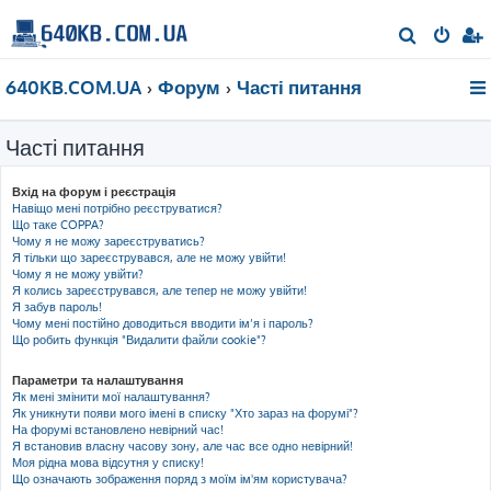
П
о
640KB.COM.UA
Форум
Часті питання
ш
у
Часті питання
к
Вхід на форум і реєстрація
Навіщо мені потрібно реєструватися?
Що таке COPPA?
Чому я не можу зареєструватись?
Я тільки що зареєструвався, але не можу увійти!
Чому я не можу увійти?
Я колись зареєструвався, але тепер не можу увійти!
Я забув пароль!
Чому мені постійно доводиться вводити ім’я і пароль?
Що робить функція "Видалити файли cookie"?
Параметри та налаштування
Як мені змінити мої налаштування?
Як уникнути появи мого імені в списку "Хто зараз на форумі"?
На форумі встановлено невірний час!
Я встановив власну часову зону, але час все одно невірний!
Моя рідна мова відсутня у списку!
Що означають зображення поряд з моїм ім'ям користувача?