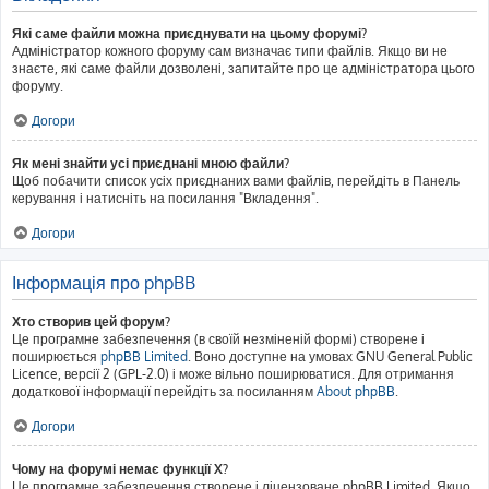
Які саме файли можна приєднувати на цьому форумі?
Адміністратор кожного форуму сам визначає типи файлів. Якщо ви не
знаєте, які саме файли дозволені, запитайте про це адміністратора цього
форуму.
Догори
Як мені знайти усі приєднані мною файли?
Щоб побачити список усіх приєднаних вами файлів, перейдіть в Панель
керування і натисніть на посилання "Вкладення".
Догори
Інформація про phpBB
Хто створив цей форум?
Це програмне забезпечення (в своїй незміненій формі) створене і
поширюється
phpBB Limited
. Воно доступне на умовах GNU General Public
Licence, версії 2 (GPL-2.0) і може вільно поширюватися. Для отримання
додаткової інформації перейдіть за посиланням
About phpBB
.
Догори
Чому на форумі немає функції X?
Це програмне забезпечення створене і ліцензоване phpBB Limited. Якщо