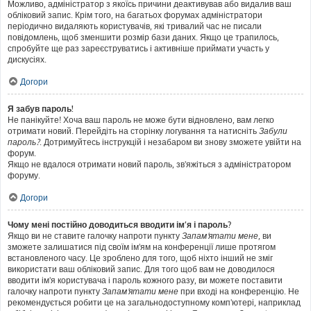
Можливо, адміністратор з якоїсь причини деактивував або видалив ваш
обліковий запис. Крім того, на багатьох форумах адміністратори
періодично видаляють користувачів, які тривалий час не писали
повідомлень, щоб зменшити розмір бази даних. Якщо це трапилось,
спробуйте ще раз зареєструватись і активніше приймати участь у
дискусіях.
Догори
Я забув пароль!
Не панікуйте! Хоча ваш пароль не може бути відновлено, вам легко
отримати новий. Перейдіть на сторінку логування та натисніть
Забули
пароль?
. Дотримуйтесь інструкцій і незабаром ви знову зможете увійти на
форум.
Якщо не вдалося отримати новий пароль, зв'яжіться з адміністратором
форуму.
Догори
Чому мені постійно доводиться вводити ім’я і пароль?
Якщо ви не ставите галочку напроти пункту
Запам'ятати мене
, ви
зможете залишатися під своїм ім'ям на конференції лише протягом
встановленого часу. Це зроблено для того, щоб ніхто інший не зміг
використати ваш обліковий запис. Для того щоб вам не доводилося
вводити ім'я користувача і пароль кожного разу, ви можете поставити
галочку напроти пункту
Запам'ятати мене
при вході на конференцію. Не
рекомендується робити це на загальнодоступному комп'ютері, наприклад