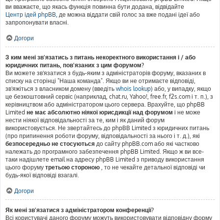
ви вважаєте, що якась функція повинна бути додана, відвідайте
Центр ідей phpBB
, де можна віддати свій голос за вже подані ідеї або
запропонувати власні.
Догори
З ким мені зв'язатись з питань некоректного використання і / або
юридичних питань, пов'язаних з цим форумом?
Ви можете зв'язатися з будь-яким з адміністраторів форуму, вказаних в
списку на сторінці "Наша команда". Якщо ви не отримаєте відповіді,
зв'яжіться з власником домену (введіть
whois lookup
) або, у випадку, якщо
це безкоштовний сервіс (наприклад, chat.ru, Yahoo!, free.fr, f2s.com і т. п.), з
керівництвом або адміністратором цього сервера. Врахуйте, що phpBB
Limited
не має абсолютно ніякої юрисдикції над форумом
і не може
нести ніякої відповідальності за те, ким і як даний форум
використовується. Не звертайтесь до phpBB Limited з юридичних питань
(про припинення роботи форуму, відповідальності за нього і т. д.), які
безпосередньо не стосуються
до сайту phpBB.com або які частково
належать до програмного забезпечення phpBB Limited. Якщо ж ви все-
таки надішлете email на адресу phpBB Limited з приводу використання
цього форуму
третьою стороною
, то не чекайте детальної відповіді чи
будь-якої відповіді взагалі.
Догори
Як мені зв'язатися з адміністратором конференції?
Всі користувачі даного форуму можуть використовувати відповідну форму