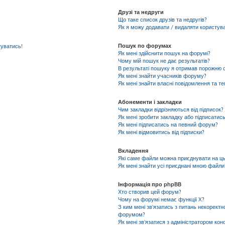
Друзі та недруги
Що таке список друзів та недругів?
Як я можу додавати / видаляти користувач
Пошук по форумах
гуватись!
Як мені здійснити пошук на форумі?
Чому мій пошук не дає результатів?
В результаті пошуку я отримав порожню с
Як мені знайти учасників форуму?
Як мені знайти власні повідомлення та т
Абонементи і закладки
Чим закладки відрізняються від підписок?
Як мені зробити закладку або підписатис
Як мені підписатись на певний форум?
Як мені відмовитись від підписки?
Вкладення
Які саме файли можна приєднувати на ц
Як мені знайти усі приєднані мною файли
Інформація про phpBB
Хто створив цей форум?
Чому на форумі немає функції X?
З ким мені зв'язатись з питань некоректн
форумом?
Як мені зв'язатися з адміністратором кон