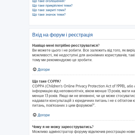
Що таке оголошення?
Що таке прикріплені теми?
Що таке закриті теми?
Що таке значок теми?
Вхід на форум і реєстрація
Навіщо мені потрібно реєструватися?
Ви можете цього і не робити. Все залежить від того, як ви
можливості, які недоступні для анонімних користувачів, такі
тому ми рекомендуємо це зробити.
Догори
Що таке COPPA?
COPPA (Children's Online Privacy Protection Act of 1998), аб
інформацію від неповнолітніх, віком менше 13 років, мати н
менше 13 років. Якщо ви не впевнені, чи це може стосувати
надавати консультацій з юридичних питань і не є об'єктом ю
питань, пов'язаних з цим форумом?".
Догори
Чому я не можу зареєструватись?
Можливо адміністратор форуму відключив реєстрацію нових к