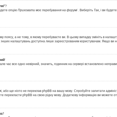
умі"?
айдете опцію
Приховати моє перебування на форумі
. Виберіть
Так
, і ви буде
у поясу, а не тому, в якому перебуваєте ви. В цьому випадку змініть в налашт
тьох інших налаштувань доступна лише зареєстрованим користувачам. Якщо ви н
ний!
але час все одно невірний, значить, годинник на сервері встановлено неправ
і, або ще ніхто не переклав phpBB на вашу мову. Спробуйте запитати адмініс
ожете перекласти phpBB на свою рідну мову. Додаткову інформацію ви можете о
ча?