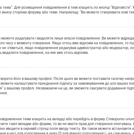
а тема". Для розміщення повідомлення в темі клацніть по кнопці "Відповісти"
і внизу сторінки форуму або теми. Наприклад: "Ви можете створювати нові теми
 можете редагувати і видаляти лише власні повідомлення. Ви можете відред
о часу з моменту створення. Якщо хтось вже відповів на повідомлення, то під
Воно не з'явиться, якщо повідомлення редагував адміністратор або модератор,
ь видалити повідомлення, на яке вже хтось відповів.
творити його в вашому профілі. Після цього ви можете поставити галочку напр
 можете налаштувати приєднання підпису за замовчуванням до усіх ваших пов
я" у вашому профілі. Незважаючи на це, ви зможете скасувати додавання пі
ення.
повідомлення теми клацніть на вкладці або перейдіть в форму
Створити опит
чите такої вкладки або форми, то ви не маєте прав для створення опитувань. Вк
о вводити в окремій стрічці поля вводу тексту. Ви також можете встановити кіл
ня в часі для голосування в днях (0 для вічного голосування) і, на сам кінець,