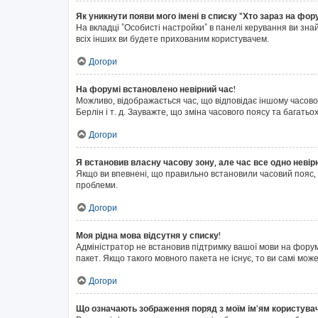
Як уникнути появи мого імені в списку "Хто зараз на фор
На вкладці "Особисті настройки" в панелі керування ви зн
всіх інших ви будете прихованим користувачем.
Догори
На форумі встановлено невірний час!
Можливо, відображається час, що відповідає іншому часовом
Берлін і т. д. Зауважте, що зміна часового поясу та бага
Догори
Я встановив власну часову зону, але час все одно невір
Якщо ви впевнені, що правильно встановили часовий пояс, 
проблеми.
Догори
Моя рідна мова відсутня у списку!
Адміністратор не встановив підтримку вашої мови на форум
пакет. Якщо такого мовного пакета не існує, то ви самі м
Догори
Що означають зображення поряд з моїм ім'ям користува