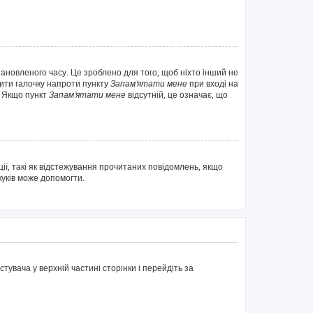
тановленого часу. Це зроблено для того, щоб ніхто інший не
вити галочку напроти пункту
Запам'ятати мене
при вході на
. Якщо пункт
Запам'ятати мене
відсутній, це означає, що
ії, такі як відстежування прочитаних повідомлень, якщо
куків може допомогти.
тувача у верхній частині сторінки і перейдіть за