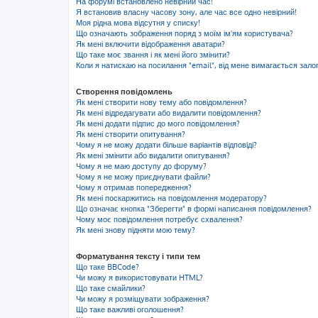
На форумі встановлено невірний час!
Я встановив власну часову зону, але час все одно невірний!
Моя рідна мова відсутня у списку!
Що означають зображення поряд з моїм ім'ям користувача?
Як мені включити відображення аватари?
Що таке моє звання і як мені його змінити?
Коли я натискаю на посилання "email", від мене вимагається зало
Створення повідомлень
Як мені створити нову тему або повідомлення?
Як мені відредагувати або видалити повідомлення?
Як мені додати підпис до мого повідомлення?
Як мені створити опитування?
Чому я не можу додати більше варіантів відповіді?
Як мені змінити або видалити опитування?
Чому я не маю доступу до форуму?
Чому я не можу приєднувати файли?
Чому я отримав попередження?
Як мені поскаржитись на повідомлення модератору?
Що означає кнопка "Зберегти" в формі написання повідомлення?
Чому моє повідомлення потребує схвалення?
Як мені знову підняти мою тему?
Форматування тексту і типи тем
Що таке BBCode?
Чи можу я використовувати HTML?
Що таке смайлики?
Чи можу я розміщувати зображення?
Що таке важливі оголошення?