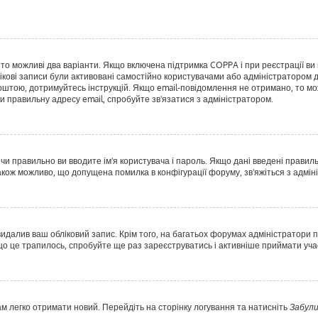
, то можливі два варіанти. Якщо включена підтримка COPPA і при реєстрації ви 
ікові записи були активовані самостійно користувачами або адміністратором д
оштою, дотримуйтесь інструкцій. Якщо email-повідомлення не отримано, то мо
и правильну адресу email, спробуйте зв'язатися з адміністратором.
 чи правильно ви вводите ім'я користувача і пароль. Якщо дані введені правил
акож можливо, що допущена помилка в конфігурації форуму, зв'яжіться з адмі
идалив ваш обліковий запис. Крім того, на багатьох форумах адміністратори п
 це трапилось, спробуйте ще раз зареєструватись і активніше приймати учас
ам легко отримати новий. Перейдіть на сторінку логування та натисніть
Забули