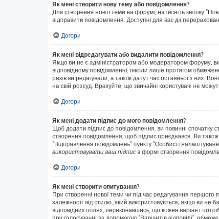
Як мені створити нову тему або повідомлення?
Для створення нової теми на форумі, натисніть кнопку "Нов
відправити повідомлення. Доступні для вас дії перерахован
Догори
Як мені відредагувати або видалити повідомлення?
Якщо ви не є адміністратором або модератором форуму, ви
відповідному повідомленні, інколи лише протягом обмеженог
разів ви редагували, а також дату і час останньої з них. 
на свій розсуд. Врахуйте, що звичайні користувачі не можут
Догори
Як мені додати підпис до мого повідомлення?
Щоб додати підпис до повідомлення, ви повинні спочатку с
створення повідомлення, щоб підпис приєднався. Ви також
"Відправлення повідомлень" пункту "Особисті налаштуванн
використовувати ваш підпис
в формі створення повідомл
Догори
Як мені створити опитування?
При створенні нової теми чи під час редагування першого 
залежності від стилю, який використовується; якщо ви не ба
відповідних полях, переконавшись, що кожен варіант потрібн
при голосуванні за допомогою "Варіантів відповіді", обмежен