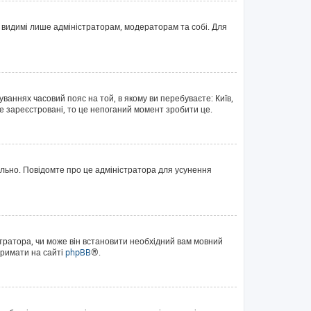
те видимі лише адміністраторам, модераторам та собі. Для
уваннях часовий пояс на той, в якому ви перебуваєте: Київ,
е зареєстровані, то це непоганий момент зробити це.
ильно. Повідомте про це адміністратора для усунення
тратора, чи може він встановити необхідний вам мовний
тримати на сайті
phpBB
®.