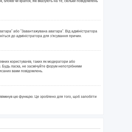
блоків чи крапок, які вказують на те, скільки повідомлень
аватара" або "Завантажувана аватара". Від адміністратора
ніться до адміністратора для з'ясування причин.
евних користувачів, таких як модератори або
. Будь ласка, не засмічуйте форум непотрібними
писаних вами повідомлень.
вімкнув цю функцію. Це зроблено для того, щоб запобігти