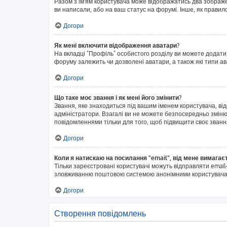
Разом з ім'ям користувача може відображатись два зображенн
ви написали, або на ваш статус на форумі. Інше, як правил
Догори
Як мені включити відображення аватари?
На вкладці "Профіль" особистого розділу ви можете додати
форуму залежить чи дозволені аватари, а також які типи а
Догори
Що таке моє звання і як мені його змінити?
Звання, яке знаходиться під вашим іменем користувача, ві
адміністратори. Взагалі ви не можете безпосередньо змін
повідомленнями тільки для того, щоб підвищити своє званн
Догори
Коли я натискаю на посилання "email", від мене вимагає
Тільки зареєстровані користувачі можуть відправляти emai
зловживанню поштовою системою анонімними користувача
Догори
Створення повідомлень