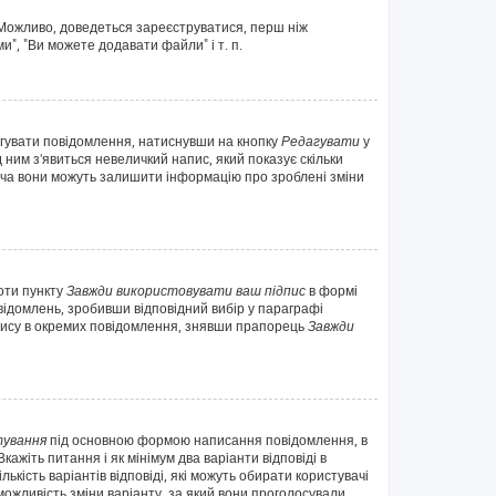
. Можливо, доведеться зареєструватися, перш ніж
", "Ви можете додавати файли" і т. п.
агувати повідомлення, натиснувши на кнопку
Редагувати
у
 ним з'явиться невеличкий напис, який показує скільки
 хоча вони можуть залишити інформацію про зроблені зміни
оти пункту
Завжди використовувати ваш підпис
в формі
ідомлень, зробивши відповідний вибір у параграфі
дпису в окремих повідомлення, знявши прапорець
Завжди
ування
під основною формою написання повідомлення, в
ажіть питання і як мінімум два варіанти відповіді в
ькість варіантів відповіді, які можуть обирати користувачі
 можливість зміни варіанту, за який вони проголосували.