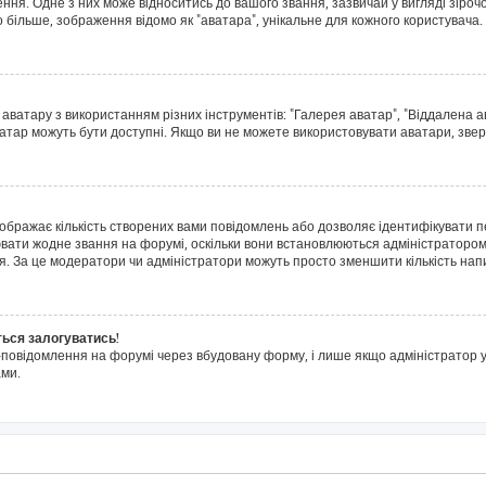
я. Одне з них може відноситись до вашого звання, зазвичай у вигляді зірочок, 
о більше, зображення відомо як "аватара", унікальне для кожного користувача.
 аватару з використанням різних інструментів: "Галерея аватар", "Віддалена 
ватар можуть бути доступні. Якщо ви не можете використовувати аватари, звер
дображає кількість створених вами повідомлень або дозволяє ідентифікувати п
ювати жодне звання на форумі, оскільки вони встановлюються адміністратором
я. За це модератори чи адміністратори можуть просто зменшити кількість на
ться залогуватись!
l-повідомлення на форумі через вбудовану форму, і лише якщо адміністратор у
ми.