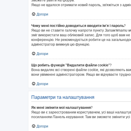
зможете увійти на форум.
Якщо не вдалося отримати новий пароль, зв'яжіться з адм
Догори
Чому мені постійно доводиться вводити ім’я і пароль?
Якщо ви не ставите галочку напроти пункту
Запам'ятати м
зміг використати ваш обліковий запис. Для того щоб вам не
конференцію. Не рекомендується робити це на загальнодосту
адміністратор вимкнув цю функцію.
Догори
Що робить функція "Видалити файли cookie"?
Вона видаляє всі створені файли cookie, які дозволяють ва
вони увімкнені адміністратором. Якщо ви відчуваєте трудн
Догори
Параметри та налаштування
Як мені змінити мої налаштування?
Якщо ви є зареєстрованим користувачем, усі ваші налаштуван
посиланням
Панель керування
. Там ви зможете змінити ус
Догори