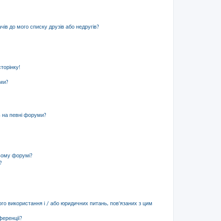
ів до мого списку друзів або недругів?
торінку!
еми?
ь на певні форуми?
ьому форумі?
?
ого використання і / або юридичних питань, пов'язаних з цим
ференції?