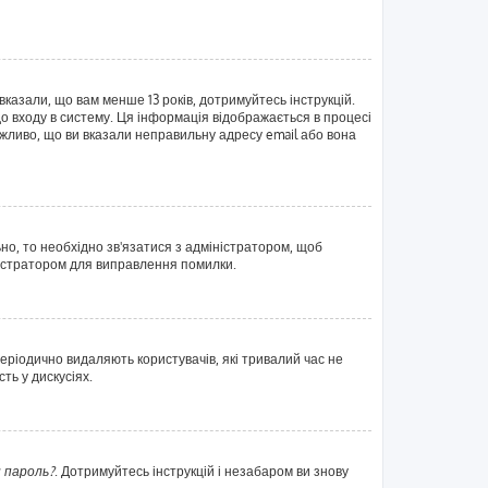
вказали, що вам менше 13 років, дотримуйтесь інструкцій.
о входу в систему. Ця інформація відображається в процесі
жливо, що ви вказали неправильну адресу email або вона
ьно, то необхідно зв'язатися з адміністратором, щоб
ністратором для виправлення помилки.
еріодично видаляють користувачів, які тривалий час не
ть у дискусіях.
 пароль?
. Дотримуйтесь інструкцій і незабаром ви знову