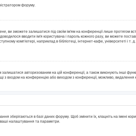
іністратором форуму.
ене
, ви зможете залишатися під своїм ім'ям на конференції лише протягом вс
 доводилося вводити ім'я користувача і пароль кожного разу, ви можете поста
пному комп'ютері, наприклад в бібліотеці, інтернет-кафе, університеті і т. д
м залишатися авторизованим на цій конференції, а також виконують інші функц
ощі з входом на конференцію або виходом з конференції, можливо, видалення 
ня зберігаються в базі даних форуму. Щоб змінити їх, клацніть на імені корис
і ваші налаштування та параметри.