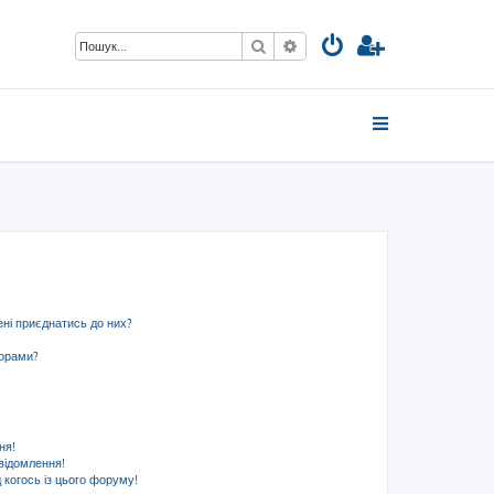
Пошук
Розширений пошук
ені приєднатись до них?
ьорами?
ня!
відомлення!
 когось із цього форуму!