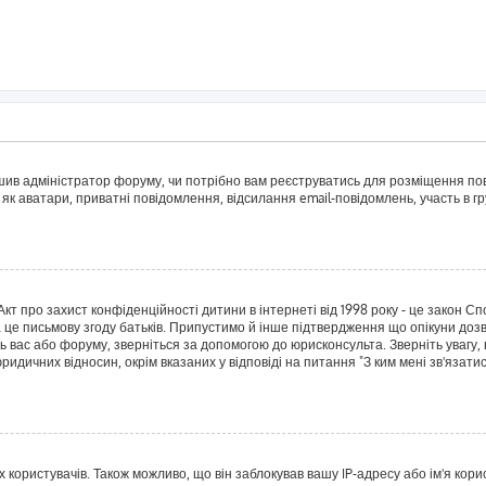
рішив адміністратор форуму, чи потрібно вам реєструватись для розміщення пов
 як аватари, приватні повідомлення, відсилання email-повідомлень, участь в гру
о Акт про захист конфіденційності дитини в інтернеті від 1998 року - це закон 
а це письмову згоду батьків. Припустимо й інше підтвердження що опікуни дозв
сь вас або форуму, зверніться за допомогою до юрисконсульта. Зверніть увагу,
ридичних відносин, окрім вказаних у відповіді на питання "З ким мені зв'язат
ористувачів. Також можливо, що він заблокував вашу IP-адресу або ім'я корис