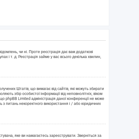
ідомлень, чи ні. Проте реєстрація дає вам додаткові
пах і т. д. Реєстрація займе у вас всього декілька хвилин,
Сполучених Штатів, що вимагає від сайтів, які можуть збирати
оляють збір особистої інформації від неповнолітніх, віком
 що phpBB Limited адміністрація даної конференції не може
ись з питань некоректного використання і / або юридичних
тувача, яке ви намагаєтесь зареєструвати. Зверніться за