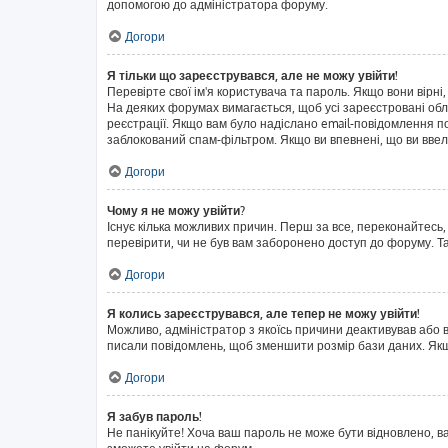
допомогою до адміністратора форуму.
Догори
Я тільки що зареєструвався, але не можу увійти!
Перевірте свої ім'я користувача та пароль. Якщо вони вірні
На деяких форумах вимагається, щоб усі зареєстровані обл
реєстрації. Якщо вам було надіслано email-повідомлення п
заблокований спам-фільтром. Якщо ви впевнені, що ви ввел
Догори
Чому я не можу увійти?
Існує кілька можливих причин. Перш за все, переконайтесь,
перевірити, чи не був вам заборонено доступ до форуму. Т
Догори
Я колись зареєструвався, але тепер не можу увійти!
Можливо, адміністратор з якоїсь причини деактивував або в
писали повідомлень, щоб зменшити розмір бази даних. Якщо
Догори
Я забув пароль!
Не панікуйте! Хоча ваш пароль не може бути відновлено, в