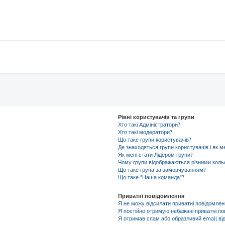
Рівні користувачів та групи
Хто такі Адміністратори?
Хто такі модератори?
Що таке групи користувачів?
Де знаходяться групи користувачів і як м
Як мені стати Лідером групи?
Чому групи відображаються різними кол
Що таке група за замовчуванням?
Що таке "Наша команда"?
Приватні повідомлення
Я не можу відсилати приватні повідомлен
Я постійно отримую небажані приватні по
Я отримав спам або образливий email від