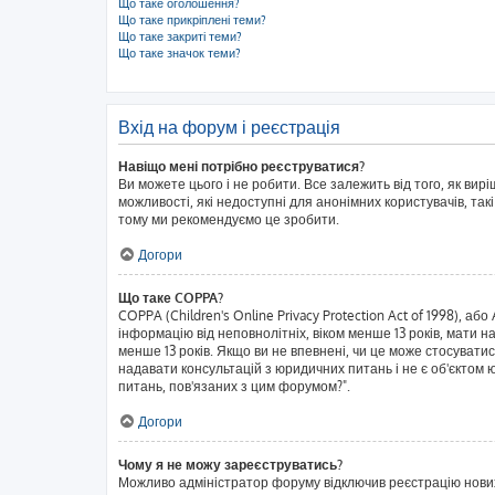
Що таке оголошення?
Що таке прикріплені теми?
Що таке закриті теми?
Що таке значок теми?
Вхід на форум і реєстрація
Навіщо мені потрібно реєструватися?
Ви можете цього і не робити. Все залежить від того, як ви
можливості, які недоступні для анонімних користувачів, такі
тому ми рекомендуємо це зробити.
Догори
Що таке COPPA?
COPPA (Children's Online Privacy Protection Act of 1998), аб
інформацію від неповнолітніх, віком менше 13 років, мати н
менше 13 років. Якщо ви не впевнені, чи це може стосувати
надавати консультацій з юридичних питань і не є об'єктом ю
питань, пов'язаних з цим форумом?".
Догори
Чому я не можу зареєструватись?
Можливо адміністратор форуму відключив реєстрацію нових к