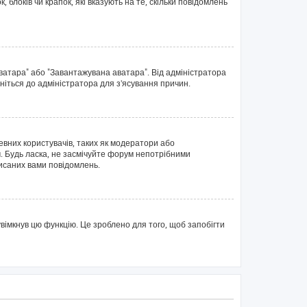
блоків чи крапок, які вказують на те, скільки повідомлень
аватара" або "Завантажувана аватара". Від адміністратора
ніться до адміністратора для з'ясування причин.
евних користувачів, таких як модератори або
. Будь ласка, не засмічуйте форум непотрібними
писаних вами повідомлень.
вімкнув цю функцію. Це зроблено для того, щоб запобігти