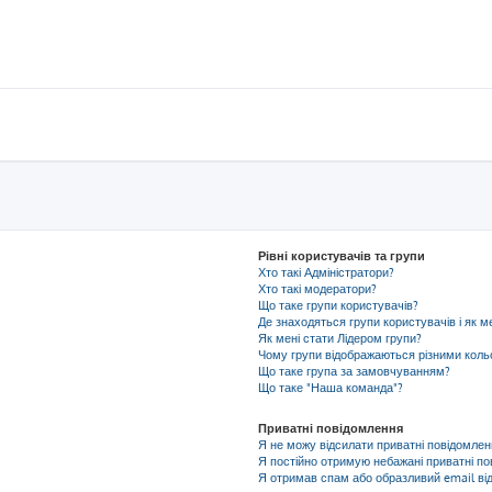
Рівні користувачів та групи
Хто такі Адміністратори?
Хто такі модератори?
Що таке групи користувачів?
Де знаходяться групи користувачів і як м
Як мені стати Лідером групи?
Чому групи відображаються різними кол
Що таке група за замовчуванням?
Що таке "Наша команда"?
Приватні повідомлення
Я не можу відсилати приватні повідомлен
Я постійно отримую небажані приватні по
Я отримав спам або образливий email від