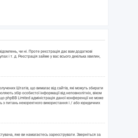
ідомлень, чи ні. Проте реєстрація дає вам додаткові
пах і т. д. Реєстрація займе у вас всього декілька хвилин,
Сполучених Штатів, що вимагає від сайтів, які можуть збирати
оляють збір особистої інформації від неповнолітніх, віком
 що phpBB Limited адміністрація даної конференції не може
ись з питань некоректного використання і / або юридичних
тувача, яке ви намагаєтесь зареєструвати. Зверніться за