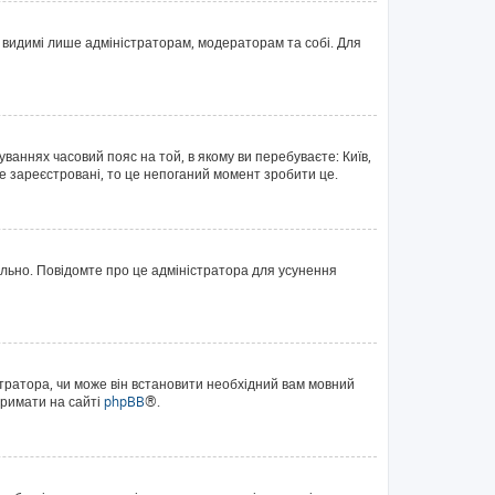
те видимі лише адміністраторам, модераторам та собі. Для
уваннях часовий пояс на той, в якому ви перебуваєте: Київ,
е зареєстровані, то це непоганий момент зробити це.
ильно. Повідомте про це адміністратора для усунення
тратора, чи може він встановити необхідний вам мовний
тримати на сайті
phpBB
®.