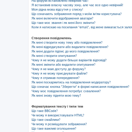
На форумі встановлено невірний час!
Я встановив власну часову зону, але час все одно невірний!
Моя рідна мова відсутня у списку!
Що означають зображення поряд з моїм ім'ям користувача?
Як мені включити відображення аватари?
Що таке моє звання і як мені його змінити?
Коли я натискаю на посилання "email", від мене вимагається зало
Створення повідомлень
Як мені створити нову тему або повідомлення?
Як мені відредагувати або видалити повідомлення?
Як мені додати підпис до мого повідомлення?
Як мені створити опитування?
Чому я не можу додати більше варіантів відповіді?
Як мені змінити або видалити опитування?
Чому я не маю доступу до форуму?
Чому я не можу приєднувати файли?
Чому я отримав попередження?
Як мені поскаржитись на повідомлення модератору?
Що означає кнопка "Зберегти" в формі написання повідомлення?
Чому моє повідомлення потребує схвалення?
Як мені знову підняти мою тему?
Форматування тексту і типи тем
Що таке BBCode?
Чи можу я використовувати HTML?
Що таке смайлики?
Чи можу я розміщувати зображення?
Що таке важливі оголошення?