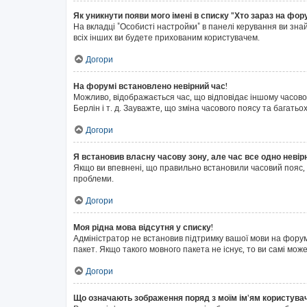
Як уникнути появи мого імені в списку "Хто зараз на фор
На вкладці "Особисті настройки" в панелі керування ви зн
всіх інших ви будете прихованим користувачем.
Догори
На форумі встановлено невірний час!
Можливо, відображається час, що відповідає іншому часовом
Берлін і т. д. Зауважте, що зміна часового поясу та бага
Догори
Я встановив власну часову зону, але час все одно невір
Якщо ви впевнені, що правильно встановили часовий пояс, 
проблеми.
Догори
Моя рідна мова відсутня у списку!
Адміністратор не встановив підтримку вашої мови на форум
пакет. Якщо такого мовного пакета не існує, то ви самі м
Догори
Що означають зображення поряд з моїм ім'ям користува