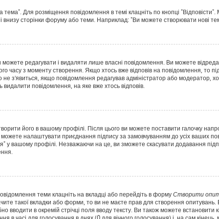
а тема". Для розміщення повідомлення в темі клацніть по кнопці "Відповісти"
і внизу сторінки форуму або теми. Наприклад: "Ви можете створювати нові теми
 можете редагувати і видаляти лише власні повідомлення. Ви можете відред
о часу з моменту створення. Якщо хтось вже відповів на повідомлення, то під
Воно не з'явиться, якщо повідомлення редагував адміністратор або модератор,
ь видалити повідомлення, на яке вже хтось відповів.
творити його в вашому профілі. Після цього ви можете поставити галочку напр
 можете налаштувати приєднання підпису за замовчуванням до усіх ваших пов
я" у вашому профілі. Незважаючи на це, ви зможете скасувати додавання пі
ення.
повідомлення теми клацніть на вкладці або перейдіть в форму
Створити опит
чите такої вкладки або форми, то ви не маєте прав для створення опитувань. Вк
о вводити в окремій стрічці поля вводу тексту. Ви також можете встановити кіл
ня в часі для голосування в днях (0 для вічного голосування) і, на сам кінець,