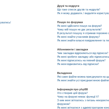
Друзі та недруги
Що таке список друзів та недругів?
Як я можу додавати / видаляти користувач
Пошук по форумах
гуватись!
Як мені здійснити пошук на форумі?
Чому мій пошук не дає результатів?
В результаті пошуку я отримав порожню с
Як мені знайти учасників форуму?
Як мені знайти власні повідомлення та т
Абонементи і закладки
Чим закладки відрізняються від підписок?
Як мені зробити закладку або підписатис
Як мені підписатись на певний форум?
Як мені відмовитись від підписки?
Вкладення
Які саме файли можна приєднувати на ц
Як мені знайти усі приєднані мною файли
Інформація про phpBB
Хто створив цей форум?
Чому на форумі немає функції X?
З ким мені зв'язатись з питань некоректн
форумом?
Як мені зв'язатися з адміністратором кон