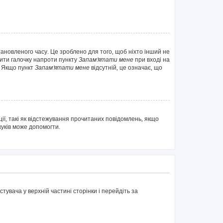
тановленого часу. Це зроблено для того, щоб ніхто інший не
вити галочку напроти пункту
Запам'ятати мене
при вході на
. Якщо пункт
Запам'ятати мене
відсутній, це означає, що
ії, такі як відстежування прочитаних повідомлень, якщо
куків може допомогти.
тувача у верхній частині сторінки і перейдіть за