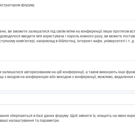
іністратором форуму.
ене
, ви зможете залишатися під своїм ім'ям на конференції лише протягом вс
 доводилося вводити ім'я користувача і пароль кожного разу, ви можете поста
пному комп'ютері, наприклад в бібліотеці, інтернет-кафе, університеті і т. д
м залишатися авторизованим на цій конференції, а також виконують інші функц
ощі з входом на конференцію або виходом з конференції, можливо, видалення 
ня зберігаються в базі даних форуму. Щоб змінити їх, клацніть на імені корис
і ваші налаштування та параметри.