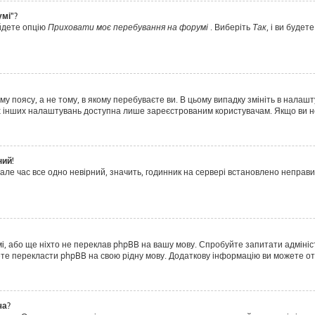
умі"?
айдете опцію
Приховати моє перебування на форумі
. Виберіть
Так
, і ви буде
у поясу, а не тому, в якому перебуваєте ви. В цьому випадку змініть в налашт
тьох інших налаштувань доступна лише зареєстрованим користувачам. Якщо ви н
ний!
але час все одно невірний, значить, годинник на сервері встановлено неправ
і, або ще ніхто не переклав phpBB на вашу мову. Спробуйте запитати адмініс
ожете перекласти phpBB на свою рідну мову. Додаткову інформацію ви можете о
ча?