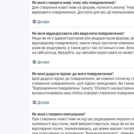
Як мені створити нову тему або повідомлення?
Для створення нової теми на форумі, натисніть кнопку "Нов
відправити повідомлення. Доступні для вас дії перерахован
Догори
Як мені відредагувати або видалити повідомлення?
Якщо ви не є адміністратором або модератором форуму, ви
відповідному повідомленні, інколи лише протягом обмеженог
разів ви редагували, а також дату і час останньої з них. 
на свій розсуд. Врахуйте, що звичайні користувачі не можут
Догори
Як мені додати підпис до мого повідомлення?
Щоб додати підпис до повідомлення, ви повинні спочатку с
створення повідомлення, щоб підпис приєднався. Ви також
"Відправлення повідомлень" пункту "Особисті налаштуванн
використовувати ваш підпис
в формі створення повідомл
Догори
Як мені створити опитування?
При створенні нової теми чи під час редагування першого 
залежності від стилю, який використовується; якщо ви не ба
відповідних полях, переконавшись, що кожен варіант потрібн
при голосуванні за допомогою "Варіантів відповіді", обмежен