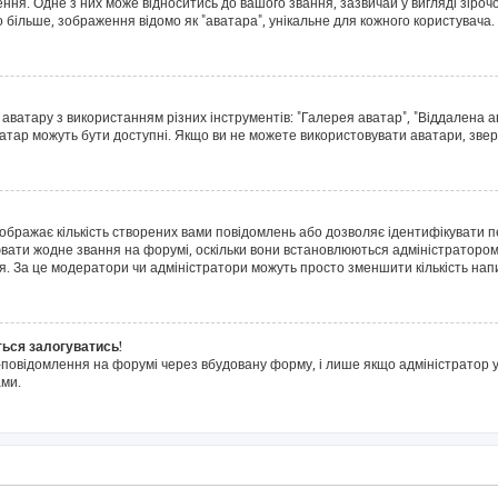
я. Одне з них може відноситись до вашого звання, зазвичай у вигляді зірочок, 
о більше, зображення відомо як "аватара", унікальне для кожного користувача.
 аватару з використанням різних інструментів: "Галерея аватар", "Віддалена 
ватар можуть бути доступні. Якщо ви не можете використовувати аватари, звер
дображає кількість створених вами повідомлень або дозволяє ідентифікувати п
ювати жодне звання на форумі, оскільки вони встановлюються адміністратором
я. За це модератори чи адміністратори можуть просто зменшити кількість на
ться залогуватись!
l-повідомлення на форумі через вбудовану форму, і лише якщо адміністратор у
ми.