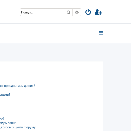
Пошук
Розширений пошук
ені приєднатись до них?
ьорами?
ня!
відомлення!
 когось із цього форуму!