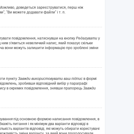
. Можливо, доведеться зареєструватися, перш ніж
", "Ви можете додавати файли" і т. п.
агувати повідомлення, натиснувши на кнопку
Редагувати
у
 ним з'явиться невеличкий напис, який показує скільки
 хоча вони можуть залишити інформацію про зроблені зміни
оти пункту
Завжди використовувати ваш підпис
в формі
ідомлень, зробивши відповідний вибір у параграфі
дпису в окремих повідомлення, знявши прапорець
Завжди
ування
під основною формою написання повідомлення, в
ажіть питання і як мінімум два варіанти відповіді в
ькість варіантів відповіді, які можуть обирати користувачі
 можливість зміни варіанту, за який вони проголосували.