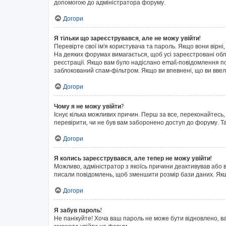
допомогою до адміністратора форуму.
Догори
Я тільки що зареєструвався, але не можу увійти!
Перевірте свої ім'я користувача та пароль. Якщо вони вірні
На деяких форумах вимагається, щоб усі зареєстровані обл
реєстрації. Якщо вам було надіслано email-повідомлення п
заблокований спам-фільтром. Якщо ви впевнені, що ви ввел
Догори
Чому я не можу увійти?
Існує кілька можливих причин. Перш за все, переконайтесь,
перевірити, чи не був вам заборонено доступ до форуму. Т
Догори
Я колись зареєструвався, але тепер не можу увійти!
Можливо, адміністратор з якоїсь причини деактивував або в
писали повідомлень, щоб зменшити розмір бази даних. Якщо
Догори
Я забув пароль!
Не панікуйте! Хоча ваш пароль не може бути відновлено, в