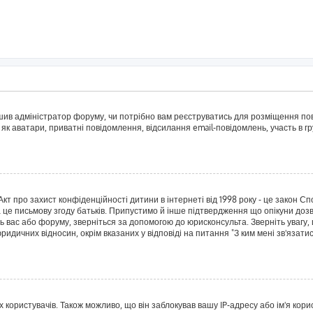
рішив адміністратор форуму, чи потрібно вам реєструватись для розміщення пов
 як аватари, приватні повідомлення, відсилання email-повідомлень, участь в гру
о Акт про захист конфіденційності дитини в інтернеті від 1998 року - це закон 
а це письмову згоду батьків. Припустимо й інше підтвердження що опікуни дозв
сь вас або форуму, зверніться за допомогою до юрисконсульта. Зверніть увагу,
ридичних відносин, окрім вказаних у відповіді на питання "З ким мені зв'язат
ористувачів. Також можливо, що він заблокував вашу IP-адресу або ім'я корис