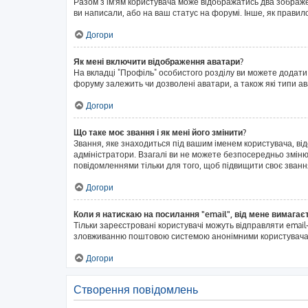
Разом з ім'ям користувача може відображатись два зображенн
ви написали, або на ваш статус на форумі. Інше, як правил
Догори
Як мені включити відображення аватари?
На вкладці "Профіль" особистого розділу ви можете додати
форуму залежить чи дозволені аватари, а також які типи а
Догори
Що таке моє звання і як мені його змінити?
Звання, яке знаходиться під вашим іменем користувача, ві
адміністратори. Взагалі ви не можете безпосередньо змін
повідомленнями тільки для того, щоб підвищити своє званн
Догори
Коли я натискаю на посилання "email", від мене вимагає
Тільки зареєстровані користувачі можуть відправляти emai
зловживанню поштовою системою анонімними користувача
Догори
Створення повідомлень