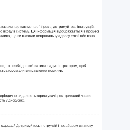
вказали, що вам менше 13 років, дотримуйтесь інструкцій.
о входу в систему. Ця інформація відображається в процесі
жливо, що ви вказали неправильну адресу email або вона
ьно, то необхідно зв'язатися з адміністратором, щоб
ністратором для виправлення помилки.
еріодично видаляють користувачів, які тривалий час не
ть у дискусіях.
 пароль?
. Дотримуйтесь інструкцій і незабаром ви знову