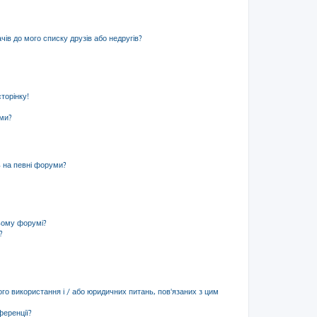
ів до мого списку друзів або недругів?
торінку!
еми?
ь на певні форуми?
ьому форумі?
?
ого використання і / або юридичних питань, пов'язаних з цим
ференції?