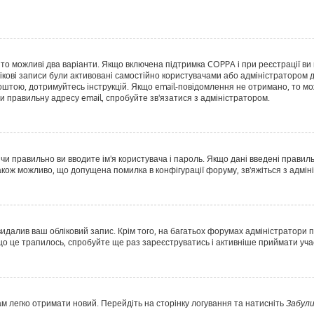
, то можливі два варіанти. Якщо включена підтримка COPPA і при реєстрації ви 
ікові записи були активовані самостійно користувачами або адміністратором д
оштою, дотримуйтесь інструкцій. Якщо email-повідомлення не отримано, то мо
и правильну адресу email, спробуйте зв'язатися з адміністратором.
 чи правильно ви вводите ім'я користувача і пароль. Якщо дані введені правил
акож можливо, що допущена помилка в конфігурації форуму, зв'яжіться з адмі
идалив ваш обліковий запис. Крім того, на багатьох форумах адміністратори п
 це трапилось, спробуйте ще раз зареєструватись і активніше приймати учас
ам легко отримати новий. Перейдіть на сторінку логування та натисніть
Забули