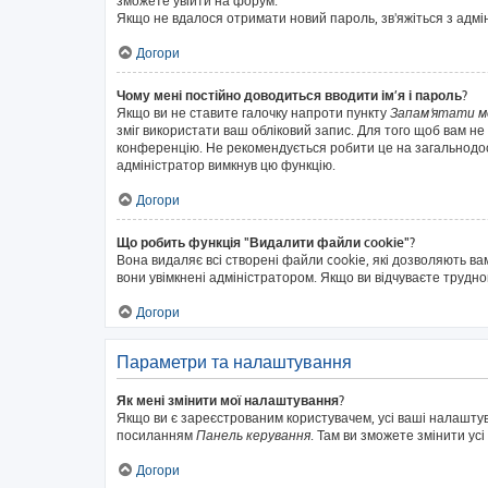
зможете увійти на форум.
Якщо не вдалося отримати новий пароль, зв'яжіться з адм
Догори
Чому мені постійно доводиться вводити ім’я і пароль?
Якщо ви не ставите галочку напроти пункту
Запам'ятати м
зміг використати ваш обліковий запис. Для того щоб вам не
конференцію. Не рекомендується робити це на загальнодосту
адміністратор вимкнув цю функцію.
Догори
Що робить функція "Видалити файли cookie"?
Вона видаляє всі створені файли cookie, які дозволяють ва
вони увімкнені адміністратором. Якщо ви відчуваєте трудн
Догори
Параметри та налаштування
Як мені змінити мої налаштування?
Якщо ви є зареєстрованим користувачем, усі ваші налаштуван
посиланням
Панель керування
. Там ви зможете змінити ус
Догори