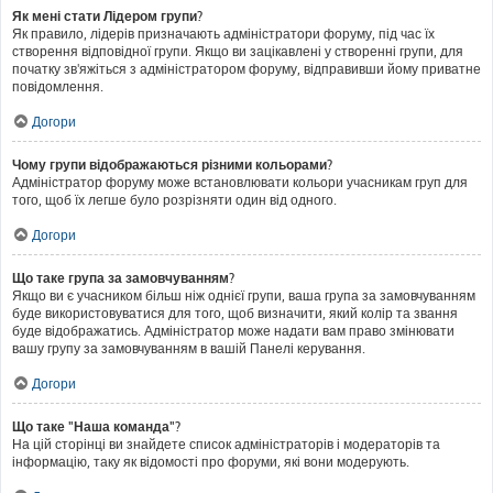
Як мені стати Лідером групи?
Як правило, лідерів призначають адміністратори форуму, під час їх
створення відповідної групи. Якщо ви зацікавлені у створенні групи, для
початку зв'яжіться з адміністратором форуму, відправивши йому приватне
повідомлення.
Догори
Чому групи відображаються різними кольорами?
Адміністратор форуму може встановлювати кольори учасникам груп для
того, щоб їх легше було розрізняти один від одного.
Догори
Що таке група за замовчуванням?
Якщо ви є учасником більш ніж однієї групи, ваша група за замовчуванням
буде використовуватися для того, щоб визначити, який колір та звання
буде відображатись. Адміністратор може надати вам право змінювати
вашу групу за замовчуванням в вашій Панелі керування.
Догори
Що таке "Наша команда"?
На цій сторінці ви знайдете список адміністраторів і модераторів та
інформацію, таку як відомості про форуми, які вони модерують.