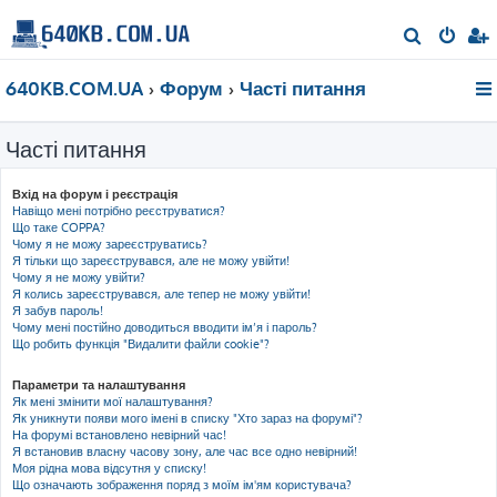
П
о
640KB.COM.UA
Форум
Часті питання
ш
у
Часті питання
к
Вхід на форум і реєстрація
Навіщо мені потрібно реєструватися?
Що таке COPPA?
Чому я не можу зареєструватись?
Я тільки що зареєструвався, але не можу увійти!
Чому я не можу увійти?
Я колись зареєструвався, але тепер не можу увійти!
Я забув пароль!
Чому мені постійно доводиться вводити ім’я і пароль?
Що робить функція "Видалити файли cookie"?
Параметри та налаштування
Як мені змінити мої налаштування?
Як уникнути появи мого імені в списку "Хто зараз на форумі"?
На форумі встановлено невірний час!
Я встановив власну часову зону, але час все одно невірний!
Моя рідна мова відсутня у списку!
Що означають зображення поряд з моїм ім'ям користувача?