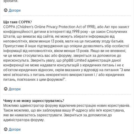
зробити.
Догори
Що таке COPPA?
COPPA (Children's Online Privacy Protection Act of 1998), або Акт про захист
конфіденційності дитини в інтернеті від 1998 року - це закон Сполучених
Штатів, що вимагає від сайтів, які можуть збирати інформацію від
неповнолітніх, віком менше 13 років, мати на це письмову згоду батьків.
Припустимо й інше підтвердження що опікуни дозволяють збір особистої
інформації від неповнолітніх, віком менше 13 років. Якщо ви не впевнені,
чи це може стосуватись вас або форуму, зверніться за допомогою до
юрисконсульта. Зверніть увагу, що phpBB Limited адміністрація даної
конференції не може надавати консультацій з юридичних питань і не є
об'єктом юридичних відносин, окрім вказаних у відповіді на питання "З ким
мені зв'язатись з питань некоректного використання і / або юридичних
питань, пов'язаних з цим форумом?".
Догори
Чому я не можу зареєструватись?
Можливо адміністратор форуму відключив реєстрацію нових користувачів.
Також можливо, що він заблокував вашу IP-адресу або ім'я користувача,
яке ви намагаєтесь зареєструвати. Зверніться за допомогою до
адміністратора форуму.
Догори