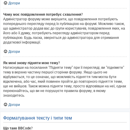
Догори
Чому моє повідомлення потребує схвалення?
Адміністратор форуму може вирішити, що повідомлення потребують
попереднього перегляду перед їх публікацією на форумі. Можливо також,
що адміністратор додав вас до групи користувачів, повідомлення яких, на
його або її думку, потребують перегляду адміністратором перед
публікацією. Будь ласка, зверніться до адміністратора для отримання
додаткової інформації.
Догори
Як мені знову підняти мою тему?
Натиснувши на посилання "Підняти тему" при її перегляді, ви "піднімете"
тему в верхню частину першої сторінки форуму. Якщо цього не
відбувається, то це означає, що можливість підняття тим могла бути
відключена, або час, який повинен пройти до повторного підняття теми,
ще не вийшов. Також можна підняти тему, просто відповівши на неї, однак
переконайтесь, що ви не порушуєте правила форуму, в якому
знаходитесь.
Догори
Форматування тексту і типи тем
Що таке BBCode?