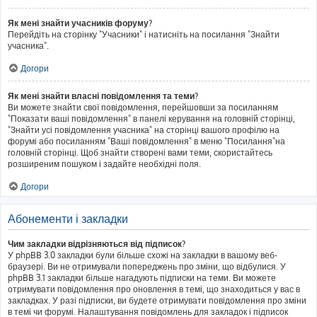
Як мені знайти учасників форуму?
Перейдіть на сторінку "Учасники" і натисніть на посилання "Знайти
учасника".
Догори
Як мені знайти власні повідомлення та теми?
Ви можете знайти свої повідомлення, перейшовши за посиланням
"Показати ваші повідомлення" в панелі керування на головній сторінці,
"Знайти усі повідомлення учасника" на сторінці вашого профілю на
форумі або посиланням "Ваші повідомлення" в меню "Посилання"на
головній сторінці. Щоб знайти створені вами теми, скористайтесь
розширеним пошуком і задайте необхідні поля.
Догори
Абонементи і закладки
Чим закладки відрізняються від підписок?
У phpBB 3.0 закладки були більше схожі на закладки в вашому веб-
браузері. Ви не отримували попереджень про зміни, що відбулися. У
phpBB 3.1 закладки більше нагадують підписки на теми. Ви можете
отримувати повідомлення про оновлення в темі, що знаходиться у вас в
закладках. У разі підписки, ви будете отримувати повідомлення про зміни
в темі чи форумі. Налаштування повідомлень для закладок і підписок