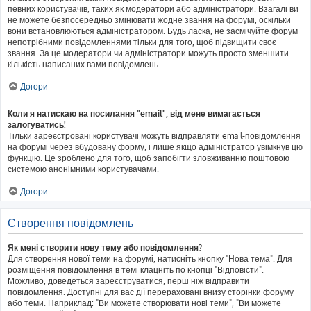
певних користувачів, таких як модератори або адміністратори. Взагалі ви
не можете безпосередньо змінювати жодне звання на форумі, оскільки
вони встановлюються адміністратором. Будь ласка, не засмічуйте форум
непотрібними повідомленнями тільки для того, щоб підвищити своє
звання. За це модератори чи адміністратори можуть просто зменшити
кількість написаних вами повідомлень.
Догори
Коли я натискаю на посилання "email", від мене вимагається
залогуватись!
Тільки зареєстровані користувачі можуть відправляти email-повідомлення
на форумі через вбудовану форму, і лише якщо адміністратор увімкнув цю
функцію. Це зроблено для того, щоб запобігти зловживанню поштовою
системою анонімними користувачами.
Догори
Створення повідомлень
Як мені створити нову тему або повідомлення?
Для створення нової теми на форумі, натисніть кнопку "Нова тема". Для
розміщення повідомлення в темі клацніть по кнопці "Відповісти".
Можливо, доведеться зареєструватися, перш ніж відправити
повідомлення. Доступні для вас дії перераховані внизу сторінки форуму
або теми. Наприклад: "Ви можете створювати нові теми", "Ви можете