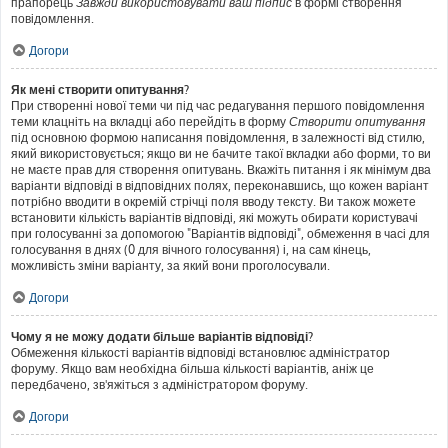
прапорець
Завжди використовувати ваш підпис
в формі створення
повідомлення.
Догори
Як мені створити опитування?
При створенні нової теми чи під час редагування першого повідомлення
теми клацніть на вкладці або перейдіть в форму
Створити опитування
під основною формою написання повідомлення, в залежності від стилю,
який використовується; якщо ви не бачите такої вкладки або форми, то ви
не маєте прав для створення опитувань. Вкажіть питання і як мінімум два
варіанти відповіді в відповідних полях, переконавшись, що кожен варіант
потрібно вводити в окремій стрічці поля вводу тексту. Ви також можете
встановити кількість варіантів відповіді, які можуть обирати користувачі
при голосуванні за допомогою "Варіантів відповіді", обмеження в часі для
голосування в днях (0 для вічного голосування) і, на сам кінець,
можливість зміни варіанту, за який вони проголосували.
Догори
Чому я не можу додати більше варіантів відповіді?
Обмеження кількості варіантів відповіді встановлює адміністратор
форуму. Якщо вам необхідна більша кількості варіантів, аніж це
передбачено, зв'яжіться з адміністратором форуму.
Догори