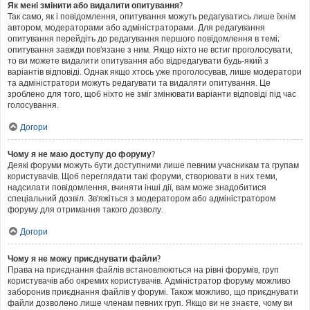
Як мені змінити або видалити опитування?
Так само, як і повідомлення, опитування можуть редагуватись лише їхнім
автором, модераторами або адміністраторами. Для редагування
опитування перейдіть до редагування першого повідомлення в темі;
опитування завжди пов'язане з ним. Якщо ніхто не встиг проголосувати,
то ви можете видалити опитування або відредагувати будь-який з
варіантів відповіді. Однак якщо хтось уже проголосував, лише модератори
та адміністратори можуть редагувати та видаляти опитування. Це
зроблено для того, щоб ніхто не зміг змінювати варіанти відповіді під час
голосування.
Догори
Чому я не маю доступу до форуму?
Деякі форуми можуть бути доступними лише певним учасникам та групам
користувачів. Щоб переглядати такі форуми, створювати в них теми,
надсилати повідомлення, вчиняти інші дії, вам може знадобитися
спеціальний дозвіл. Зв'яжіться з модератором або адміністратором
форуму для отримання такого дозволу.
Догори
Чому я не можу приєднувати файли?
Права на приєднання файлів встановлюються на рівні форумів, груп
користувачів або окремих користувачів. Адміністратор форуму можливо
заборонив приєднання файлів у форумі. Також можливо, що приєднувати
файли дозволено лише членам певних груп. Якщо ви не знаєте, чому ви