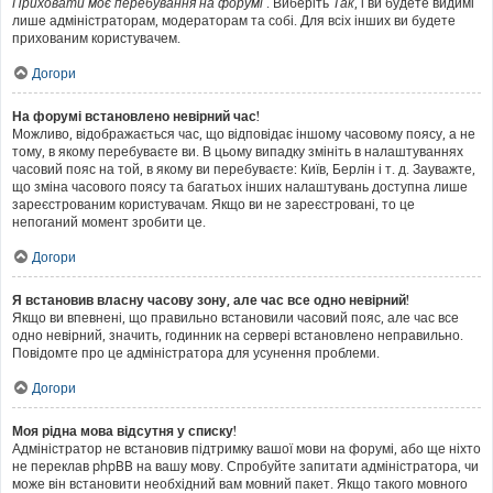
Приховати моє перебування на форумі
. Виберіть
Так
, і ви будете видимі
лише адміністраторам, модераторам та собі. Для всіх інших ви будете
прихованим користувачем.
Догори
На форумі встановлено невірний час!
Можливо, відображається час, що відповідає іншому часовому поясу, а не
тому, в якому перебуваєте ви. В цьому випадку змініть в налаштуваннях
часовий пояс на той, в якому ви перебуваєте: Київ, Берлін і т. д. Зауважте,
що зміна часового поясу та багатьох інших налаштувань доступна лише
зареєстрованим користувачам. Якщо ви не зареєстровані, то це
непоганий момент зробити це.
Догори
Я встановив власну часову зону, але час все одно невірний!
Якщо ви впевнені, що правильно встановили часовий пояс, але час все
одно невірний, значить, годинник на сервері встановлено неправильно.
Повідомте про це адміністратора для усунення проблеми.
Догори
Моя рідна мова відсутня у списку!
Адміністратор не встановив підтримку вашої мови на форумі, або ще ніхто
не переклав phpBB на вашу мову. Спробуйте запитати адміністратора, чи
може він встановити необхідний вам мовний пакет. Якщо такого мовного