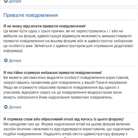
Догори
Приватні повідомлення
Я не можу відсилати приватні повідомлення!
Це може бути одна з трьох причин: ви не зареєструвались і / або не
ввійшли на форум, адміністрація відімкнула можливість використовувати
приватні повідомлення на всьому форумі або ж адміністратор заборонив
це особисто вам. Зв'яжіться з адміністратором для отримання додаткової
інформації.
Догори
Я постійно отримую небажані приватні повідомлення!
Ви можете автоматично видаляти особисті повідомлення користувачів,
скориставшись правилами для повідомлень у вашій Панелі керування.
Якщо ви отримуєте образливі приватні повідомлення від одного з
учасників, відправте скаргу на це повідомлення модераторам; вони
можуть заборонити йому надсилання приватних повідомлень.
Догори
Я отримав спам або образливий email від когось із цього форуму!
Ми шкодуємо про це. Форма надсилання email на цьому форумі включає
засоби безпеки і можливість відслідковувати користувачів, що надсилають
подібні повідомлення. Надішліть email-листа адміністратору форуму з