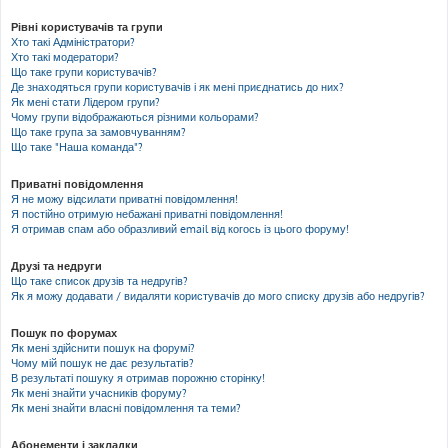
Рівні користувачів та групи
Хто такі Адміністратори?
Хто такі модератори?
Що таке групи користувачів?
Де знаходяться групи користувачів і як мені приєднатись до них?
Як мені стати Лідером групи?
Чому групи відображаються різними кольорами?
Що таке група за замовчуванням?
Що таке "Наша команда"?
Приватні повідомлення
Я не можу відсилати приватні повідомлення!
Я постійно отримую небажані приватні повідомлення!
Я отримав спам або образливий email від когось із цього форуму!
Друзі та недруги
Що таке список друзів та недругів?
Як я можу додавати / видаляти користувачів до мого списку друзів або недругів?
Пошук по форумах
Як мені здійснити пошук на форумі?
Чому мій пошук не дає результатів?
В результаті пошуку я отримав порожню сторінку!
Як мені знайти учасників форуму?
Як мені знайти власні повідомлення та теми?
Абонементи і закладки