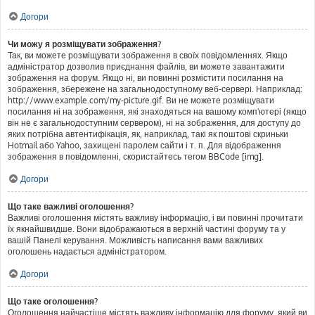
Догори
Чи можу я розміщувати зображення?
Так, ви можете розміщувати зображення в своїх повідомленнях. Якщо
адміністратор дозволив приєднання файлів, ви можете завантажити
зображення на форум. Якщо ні, ви повинні розмістити посилання на
зображення, збережене на загальнодоступному веб-сервері. Наприклад:
http://www.example.com/my-picture.gif. Ви не можете розміщувати
посилання ні на зображення, які знаходяться на вашому комп'ютері (якщо
він не є загальнодоступним сервером), ні на зображення, для доступу до
яких потрібна автентифікація, як, наприклад, такі як поштові скриньки
Hotmail або Yahoo, захищені паролем сайти і т. п. Для відображення
зображення в повідомленні, скористайтесь тегом BBCode [img].
Догори
Що таке важливі оголошення?
Важливі оголошення містять важливу інформацію, і ви повинні прочитати
їх якнайшвидше. Вони відображаються в верхній частині форуму та у
вашій Панелі керування. Можливість написання вами важливих
оголошень надається адміністратором.
Догори
Що таке оголошення?
Оголошення найчастіше містять важливу інформацію для форуму, який ви