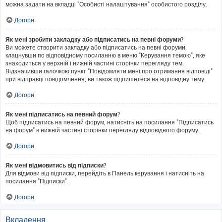
можна задати на вкладці "Особисті налаштування" особистого розділу.
Догори
Як мені зробити закладку або підписатись на певні форуми?
Ви можете створити закладку або підписатись на певні форуми,
клацнувши по відповідному посиланню в меню "Керування темою", яке
знаходиться у верхній і нижній частині сторінки перегляду тем.
Відзначивши галочкою пункт "Повідомляти мені про отримання відповіді"
при відправці повідомлення, ви також підпишетеся на відповідну тему.
Догори
Як мені підписатись на певний форум?
Щоб підписатись на певний форум, натисніть на посилання "Підписатись
на форум" в нижній частині сторінки перегляду відповідного форуму.
Догори
Як мені відмовитись від підписки?
Для відмови від підписки, перейдіть в Панель керування і натисніть на
посилання "Підписки".
Догори
Вкладення