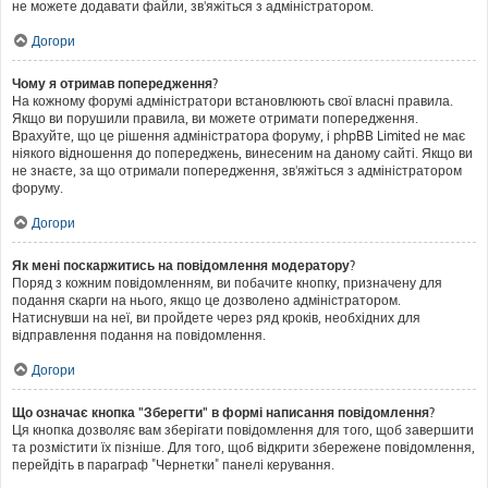
не можете додавати файли, зв'яжіться з адміністратором.
Догори
Чому я отримав попередження?
На кожному форумі адміністратори встановлюють свої власні правила.
Якщо ви порушили правила, ви можете отримати попередження.
Врахуйте, що це рішення адміністратора форуму, і phpBB Limited не має
ніякого відношення до попереджень, винесеним на даному сайті. Якщо ви
не знаєте, за що отримали попередження, зв'яжіться з адміністратором
форуму.
Догори
Як мені поскаржитись на повідомлення модератору?
Поряд з кожним повідомленням, ви побачите кнопку, призначену для
подання скарги на нього, якщо це дозволено адміністратором.
Натиснувши на неї, ви пройдете через ряд кроків, необхідних для
відправлення подання на повідомлення.
Догори
Що означає кнопка "Зберегти" в формі написання повідомлення?
Ця кнопка дозволяє вам зберігати повідомлення для того, щоб завершити
та розмістити їх пізніше. Для того, щоб відкрити збережене повідомлення,
перейдіть в параграф "Чернетки" панелі керування.