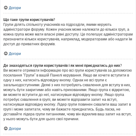
Догори
Що таке групи користувачів?
Групи ділять спільноту учасників на підрозділи, якими керують
адміністратори форуму. Кожен учасник може належати до кількох груп, а
кожна група може мати власні рівні доступу. Це полегшує адміністраторам
призначити кількох користувачів, наприклад, модераторами або надати їм
доступ до приватних форумів.
Догори
Де знаходяться групи користувачів і як мені приєднатись до них?
Ви можете отримати інформацію про всі групи користувачів за допомогою
посилання "Групи" в вашій Панелі керування. Якщо ви хочете вступити в
одну з них, натисніть відповідну кнопку. Однак не всі групи є
загальнодоступними. Деякі з них потребують схвалення для вступу в них,
можуть бути закритими або навіть прихованими. Якщо група є відкритою,
ви можете вступити до неї, натиснувши відповідну кнопку. Якщо група
потребує схвалення в групі, ви можете відправити запит на вступ,
натиснувши відповідну кнопку. Лідер групи повинен схвалити ваш запит в
групі і може запитати, чому ви бажаєте приєднатись. Будь ласка, не
діставайте лідера групи питаннями, чому він відхилив ваш запит на вступ,
у нього можуть бути для цього свої причини.
Догори