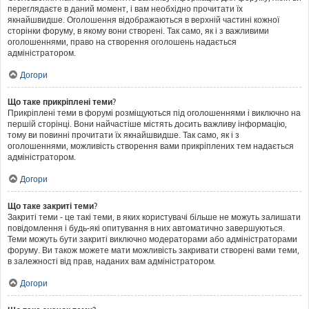
переглядаєте в даний момент, і вам необхідно прочитати їх
якнайшвидше. Оголошення відображаються в верхній частині кожної
сторінки форуму, в якому вони створені. Так само, як і з важливими
оголошеннями, право на створення оголошень надається
адміністратором.
Догори
Що таке прикріплені теми?
Прикріплені теми в форумі розміщуються під оголошеннями і виключно на
першій сторінці. Вони найчастіше містять досить важливу інформацію,
тому ви повинні прочитати їх якнайшвидше. Так само, як і з
оголошеннями, можливість створення вами прикріплених тем надається
адміністратором.
Догори
Що таке закриті теми?
Закриті теми - це такі теми, в яких користувачі більше не можуть залишати
повідомлення і будь-які опитування в них автоматично завершуються.
Теми можуть бути закриті виключно модераторами або адміністраторами
форуму. Ви також можете мати можливість закривати створені вами теми,
в залежності від прав, наданих вам адміністратором.
Догори