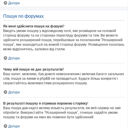
Догори
Пошук по форумах
Як мені здійснити пошук на форумі?
Введіть умови пошуку у відповідному полі, яке розміщене на головній
сторінці форуму та на сторінках перегляду форумів та тем. Ви можете
здійснити розширений пошук, перейшовши за посиланням "Розширений
пошук", яке знаходиться на кожній сторінці форуму. Розміщення посилань
може відрізнятись, залежно від стилю.
Догори
Чому мій пошук не дає результатів?
Ваш запит, можливо, був доволі невизначеним і включав багато загальних
слів, пошук за якими в phpBB не провадиться. Будьте більш конкретні і
скористайтесь можливостями розширеного пошуку.
Догори
В результаті пошуку я отримав порожню сторінку!
Ваш пошук дав надто велику кількість результатів, які веб-сервер не зміг
обробити. Використайте "Розширений пошук", точніше задайте умови
пошуку та форуми на яких він повинен бути здійснений.
Догори