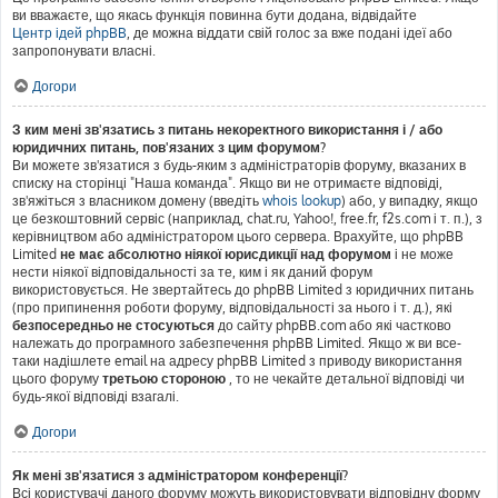
ви вважаєте, що якась функція повинна бути додана, відвідайте
Центр ідей phpBB
, де можна віддати свій голос за вже подані ідеї або
запропонувати власні.
Догори
З ким мені зв'язатись з питань некоректного використання і / або
юридичних питань, пов'язаних з цим форумом?
Ви можете зв'язатися з будь-яким з адміністраторів форуму, вказаних в
списку на сторінці "Наша команда". Якщо ви не отримаєте відповіді,
зв'яжіться з власником домену (введіть
whois lookup
) або, у випадку, якщо
це безкоштовний сервіс (наприклад, chat.ru, Yahoo!, free.fr, f2s.com і т. п.), з
керівництвом або адміністратором цього сервера. Врахуйте, що phpBB
Limited
не має абсолютно ніякої юрисдикції над форумом
і не може
нести ніякої відповідальності за те, ким і як даний форум
використовується. Не звертайтесь до phpBB Limited з юридичних питань
(про припинення роботи форуму, відповідальності за нього і т. д.), які
безпосередньо не стосуються
до сайту phpBB.com або які частково
належать до програмного забезпечення phpBB Limited. Якщо ж ви все-
таки надішлете email на адресу phpBB Limited з приводу використання
цього форуму
третьою стороною
, то не чекайте детальної відповіді чи
будь-якої відповіді взагалі.
Догори
Як мені зв'язатися з адміністратором конференції?
Всі користувачі даного форуму можуть використовувати відповідну форму