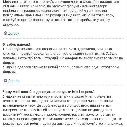
Можливо, адміністратор з якоїсь причини деактивував або видалив ваш
обліковий запис. Крім того, на багатьох форумах адміністратори
періодично видаляють користувачів, які тривалий час не писали
повідомлень, щоб зменшити розмір бази даних. Якщо це трапилось,
спробуйте ще раз зареєструватись і активніше приймати участь у
дискусіях.
Догори
Я забув пароль!
Не панікуйте! Хоча ваш пароль не може бути відновлено, вам легко
отримати новий. Перейдіть на сторінку логування та натисніть
Забули
пароль?
. Дотримуйтесь інструкцій і незабаром ви знову зможете увійти на
форум.
Якщо не вдалося отримати новий пароль, зв'яжіться з адміністратором
форуму.
Догори
Чому мені постійно доводиться вводити ім’я і пароль?
Якщо ви не ставите галочку напроти пункту
Запам'ятати мене
, ви
зможете залишатися під своїм ім'ям на конференції лише протягом
встановленого часу. Це зроблено для того, щоб ніхто інший не зміг
використати ваш обліковий запис. Для того щоб вам не доводилося
вводити ім'я користувача і пароль кожного разу, ви можете поставити
галочку напроти пункту
Запам'ятати мене
при вході на конференцію. Не
рекомендується робити це на загальнодоступному комп'ютері, наприклад