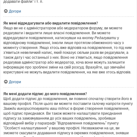
додавати файли" і т. п.
Догори
Як мені відредагувати або видалити повідомлення?
Якщо ви не є адміністратором або модератором форуму, ви можете
редагувати і видаляти лише власні повідомлення. Ви можете
відредагувати повідомлення, натиснувши на кнопку
Редагувати
у
відповідному повідомленні, інколи лише протягом обмеженого часу з
моменту створення. Якщо хтось вже відповів на повідомлення, то під ним
з'явиться невеличкий напис, який показує скільки разів ви редагували, а
також дату і час останньої з них. Воно не з'явиться, якщо повідомлення
редагував адміністратор або модератор, хоча вони можуть залишити
інформацію про зроблені зміни на свій розсуд. Врахуйте, що звичайні
користувачі не можуть видалити повідомлення, на яке вже хтось відповів.
Догори
Як мені додати підпис до мого повідомлення?
Щоб додати підпис до повідомлення, ви повинні спочатку створити його в
вашому профілі. Після цього ви можете поставити галочку напроти пункту
Завжди використовувати ваш підпис
в формі створення повідомлення,
щоб підпис приєднався. Ви також можете налаштувати приєднання
підпису за замовчуванням до усіх ваших повідомлень, зробивши
відповідний вибір у параграфі "Відправлення повідомлень" пункту
"Особисті налаштування" у вашому профілі. Незважаючи на це, ви
зможете скасувати додавання підпису в окремих повідомлення, знявши