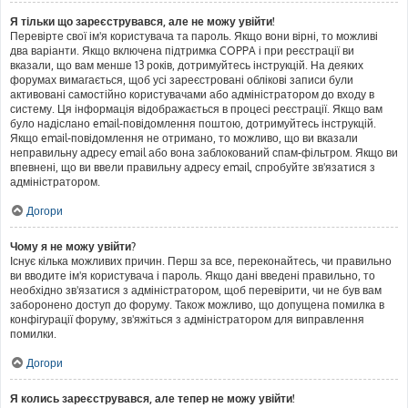
Я тільки що зареєструвався, але не можу увійти!
Перевірте свої ім'я користувача та пароль. Якщо вони вірні, то можливі
два варіанти. Якщо включена підтримка COPPA і при реєстрації ви
вказали, що вам менше 13 років, дотримуйтесь інструкцій. На деяких
форумах вимагається, щоб усі зареєстровані облікові записи були
активовані самостійно користувачами або адміністратором до входу в
систему. Ця інформація відображається в процесі реєстрації. Якщо вам
було надіслано email-повідомлення поштою, дотримуйтесь інструкцій.
Якщо email-повідомлення не отримано, то можливо, що ви вказали
неправильну адресу email або вона заблокований спам-фільтром. Якщо ви
впевнені, що ви ввели правильну адресу email, спробуйте зв'язатися з
адміністратором.
Догори
Чому я не можу увійти?
Існує кілька можливих причин. Перш за все, переконайтесь, чи правильно
ви вводите ім'я користувача і пароль. Якщо дані введені правильно, то
необхідно зв'язатися з адміністратором, щоб перевірити, чи не був вам
заборонено доступ до форуму. Також можливо, що допущена помилка в
конфігурації форуму, зв'яжіться з адміністратором для виправлення
помилки.
Догори
Я колись зареєструвався, але тепер не можу увійти!