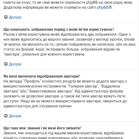
пакета не існує, то ви самі можете перекласти phpBB на свою рідну мову.
Додаткову інформацію ви можете отримати на сайті
phpBB
®.
Догори
Що означають зображення поряд з моїм ім'ям користувача?
Разом з ім'ям користувача може відображатись два зображення. Одне з
них може відноситись до вашого звання, зазвичай у вигляді зірочок, блоків
чи крапок, які вказують на те, скільки повідомлень ви написали, або на ваш
статус на форумі. Інше, як правило більше, зображення відомо як
"аватара", унікальне для кожного користувача.
Догори
Як мені включити відображення аватари?
На вкладці "Профіль" особистого розділу ви можете додати аватару з
використанням різних інструментів: "Галерея аватар", "Віддалена
аватара" або "Завантажувана аватара". Від адміністратора форуму
залежить чи дозволені аватари, а також які типи аватар можуть бути
доступні. Якщо ви не можете використовувати аватари, зверніться до
адміністратора для з'ясування причин.
Догори
Що таке моє звання і як мені його змінити?
Звання, яке знаходиться під вашим іменем користувача, відображає
кількість створених вами повідомлень або дозволяє ідентифікувати