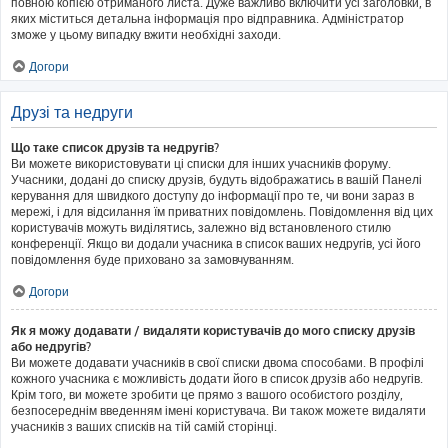
повною копією отриманого листа. Дуже важливо включити усі заголовки, в
яких міститься детальна інформація про відправника. Адміністратор
зможе у цьому випадку вжити необхідні заходи.
Догори
Друзі та недруги
Що таке список друзів та недругів?
Ви можете використовувати ці списки для інших учасників форуму.
Учасники, додані до списку друзів, будуть відображатись в вашій Панелі
керування для швидкого доступу до інформації про те, чи вони зараз в
мережі, і для відсилання їм приватних повідомлень. Повідомлення від цих
користувачів можуть виділятись, залежно від встановленого стилю
конференції. Якщо ви додали учасника в список ваших недругів, усі його
повідомлення буде приховано за замовчуванням.
Догори
Як я можу додавати / видаляти користувачів до мого списку друзів
або недругів?
Ви можете додавати учасників в свої списки двома способами. В профілі
кожного учасника є можливість додати його в список друзів або недругів.
Крім того, ви можете зробити це прямо з вашого особистого розділу,
безпосереднім введенням імені користувача. Ви також можете видаляти
учасників з ваших списків на тій самій сторінці.