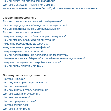
Як мені включити відображення аватари?
Що таке моє звання і як мені його змінити?
Коли я натискаю на посилання "email", від мене вимагається залогуватись!
Створення повідомлень
Як мені створити нову тему або повідомлення?
Як мені відредагувати або видалити повідомлення?
Як мені додати підпис до мого повідомлення?
Як мені створити опитування?
Чому я не можу додати більше варіантів відповіді?
Як мені змінити або видалити опитування?
Чому я не маю доступу до форуму?
Чому я не можу приєднувати файли?
Чому я отримав попередження?
Як мені поскаржитись на повідомлення модератору?
Що означає кнопка "Зберегти" в формі написання повідомлення?
Чому моє повідомлення потребує схвалення?
Як мені знову підняти мою тему?
Форматування тексту і типи тем
Що таке BBCode?
Чи можу я використовувати HTML?
Що таке смайлики?
Чи можу я розміщувати зображення?
Що таке важливі оголошення?
Що таке оголошення?
Що таке прикріплені теми?
Що таке закриті теми?
Що таке значок теми?