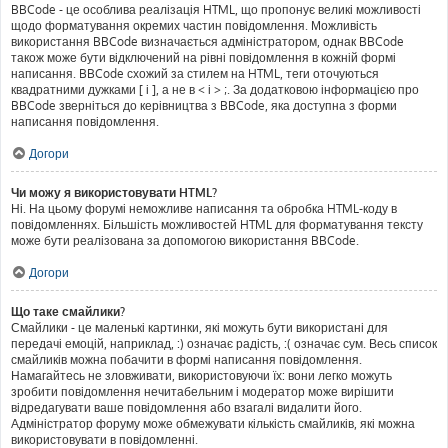
BBCode - це особлива реалізація HTML, що пропонує великі можливості
щодо форматування окремих частин повідомлення. Можливість
використання BBCode визначається адміністратором, однак BBCode
також може бути відключений на рівні повідомлення в кожній формі
написання. BBCode схожий за стилем на HTML, теги оточуються
квадратними дужками [ і ], а не в < і > ;. За додатковою інформацією про
BBCode зверніться до керівництва з BBCode, яка доступна з форми
написання повідомлення.
Догори
Чи можу я використовувати HTML?
Ні. На цьому форумі неможливе написання та обробка HTML-коду в
повідомленнях. Більшість можливостей HTML для форматування тексту
може бути реалізована за допомогою використання BBCode.
Догори
Що таке смайлики?
Смайлики - це маленькі картинки, які можуть бути використані для
передачі емоцій, наприклад, :) означає радість, :( означає сум. Весь список
смайликів можна побачити в формі написання повідомлення.
Намагайтесь не зловживати, використовуючи їх: вони легко можуть
зробити повідомлення нечитабельним і модератор може вирішити
відредагувати ваше повідомлення або взагалі видалити його.
Адміністратор форуму може обмежувати кількість смайликів, які можна
використовувати в повідомленні.