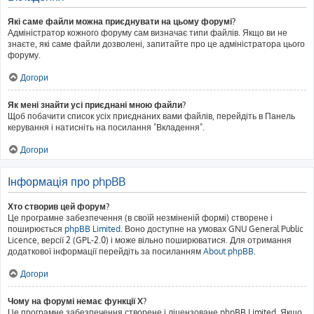
Які саме файли можна приєднувати на цьому форумі?
Адміністратор кожного форуму сам визначає типи файлів. Якщо ви не
знаєте, які саме файли дозволені, запитайте про це адміністратора цього
форуму.
Догори
Як мені знайти усі приєднані мною файли?
Щоб побачити список усіх приєднаних вами файлів, перейдіть в Панель
керування і натисніть на посилання "Вкладення".
Догори
Інформація про phpBB
Хто створив цей форум?
Це програмне забезпечення (в своїй незміненій формі) створене і
поширюється
phpBB Limited
. Воно доступне на умовах GNU General Public
Licence, версії 2 (GPL-2.0) і може вільно поширюватися. Для отримання
додаткової інформації перейдіть за посиланням
About phpBB
.
Догори
Чому на форумі немає функції X?
Це програмне забезпечення створене і ліцензоване phpBB Limited. Якщо