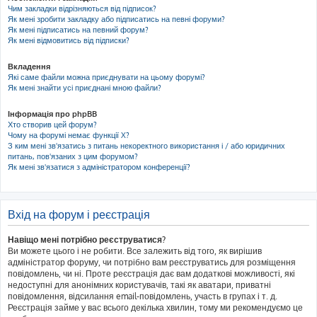
Чим закладки відрізняються від підписок?
Як мені зробити закладку або підписатись на певні форуми?
Як мені підписатись на певний форум?
Як мені відмовитись від підписки?
Вкладення
Які саме файли можна приєднувати на цьому форумі?
Як мені знайти усі приєднані мною файли?
Інформація про phpBB
Хто створив цей форум?
Чому на форумі немає функції X?
З ким мені зв'язатись з питань некоректного використання і / або юридичних
питань, пов'язаних з цим форумом?
Як мені зв'язатися з адміністратором конференції?
Вхід на форум і реєстрація
Навіщо мені потрібно реєструватися?
Ви можете цього і не робити. Все залежить від того, як вирішив
адміністратор форуму, чи потрібно вам реєструватись для розміщення
повідомлень, чи ні. Проте реєстрація дає вам додаткові можливості, які
недоступні для анонімних користувачів, такі як аватари, приватні
повідомлення, відсилання email-повідомлень, участь в групах і т. д.
Реєстрація займе у вас всього декілька хвилин, тому ми рекомендуємо це