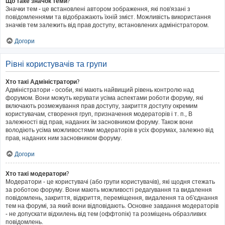
Що таке значок теми?
Значки тем - це встановлені автором зображення, які пов'язані з
повідомленнями та відображають їхній зміст. Можливість використання
значків тем залежить від прав доступу, встановлених адміністратором.
Догори
Рівні користувачів та групи
Хто такі Адміністратори?
Адміністратори - особи, які мають найвищий рівень контролю над
форумом. Вони можуть керувати усіма аспектами роботи форуму, які
включають розмежування прав доступу, закриття доступу окремим
користувачам, створення груп, призначення модераторів і т. п., В
залежності від прав, наданих їм засновником форуму. Також вони
володіють усіма можливостями модераторів в усіх форумах, залежно від
прав, наданих ним засновником форуму.
Догори
Хто такі модератори?
Модератори - це користувачі (або групи користувачів), які щодня стежать
за роботою форуму. Вони мають можливості редагування та видалення
повідомлень, закриття, відкриття, переміщення, видалення та об'єднання
тем на форумі, за який вони відповідають. Основне завдання модераторів
- не допускати відхилень від тем (оффтопік) та розміщень образливих
повідомлень.