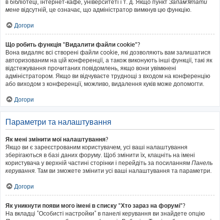
в бібліотеці, інтернет-кафе, університеті і т. д. Якщо пункт
Запам'ятати
мене
відсутній, це означає, що адміністратор вимкнув цю функцію.
Догори
Що робить функція "Видалити файли cookie"?
Вона видаляє всі створені файли cookie, які дозволяють вам залишатися
авторизованим на цій конференції, а також виконують інші функції, такі як
відстежування прочитаних повідомлень, якщо вони увімкнені
адміністратором. Якщо ви відчуваєте труднощі з входом на конференцію
або виходом з конференції, можливо, видалення куків може допомогти.
Догори
Параметри та налаштування
Як мені змінити мої налаштування?
Якщо ви є зареєстрованим користувачем, усі ваші налаштування
зберігаються в базі даних форуму. Щоб змінити їх, клацніть на імені
користувача у верхній частині сторінки і перейдіть за посиланням
Панель
керування
. Там ви зможете змінити усі ваші налаштування та параметри.
Догори
Як уникнути появи мого імені в списку "Хто зараз на форумі"?
На вкладці "Особисті настройки" в панелі керування ви знайдете опцію