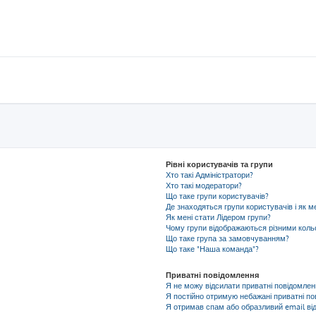
Рівні користувачів та групи
Хто такі Адміністратори?
Хто такі модератори?
Що таке групи користувачів?
Де знаходяться групи користувачів і як м
Як мені стати Лідером групи?
Чому групи відображаються різними кол
Що таке група за замовчуванням?
Що таке "Наша команда"?
Приватні повідомлення
Я не можу відсилати приватні повідомлен
Я постійно отримую небажані приватні по
Я отримав спам або образливий email від