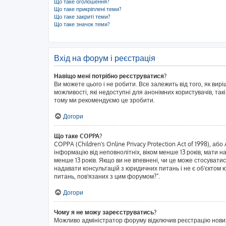
Що таке оголошення?
Що таке прикріплені теми?
Що таке закриті теми?
Що таке значок теми?
Вхід на форум і реєстрація
Навіщо мені потрібно реєструватися?
Ви можете цього і не робити. Все залежить від того, як ви
можливості, які недоступні для анонімних користувачів, такі
тому ми рекомендуємо це зробити.
Догори
Що таке COPPA?
COPPA (Children's Online Privacy Protection Act of 1998), аб
інформацію від неповнолітніх, віком менше 13 років, мати н
менше 13 років. Якщо ви не впевнені, чи це може стосувати
надавати консультацій з юридичних питань і не є об'єктом ю
питань, пов'язаних з цим форумом?".
Догори
Чому я не можу зареєструватись?
Можливо адміністратор форуму відключив реєстрацію нових к