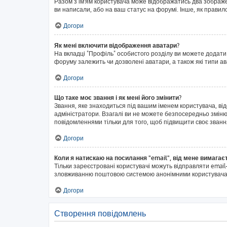
Разом з ім'ям користувача може відображатись два зображенн
ви написали, або на ваш статус на форумі. Інше, як правил
Догори
Як мені включити відображення аватари?
На вкладці "Профіль" особистого розділу ви можете додати
форуму залежить чи дозволені аватари, а також які типи а
Догори
Що таке моє звання і як мені його змінити?
Звання, яке знаходиться під вашим іменем користувача, ві
адміністратори. Взагалі ви не можете безпосередньо змін
повідомленнями тільки для того, щоб підвищити своє званн
Догори
Коли я натискаю на посилання "email", від мене вимагає
Тільки зареєстровані користувачі можуть відправляти emai
зловживанню поштовою системою анонімними користувача
Догори
Створення повідомлень