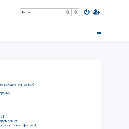
Пошук
Розширений пошук
ені приєднатись до них?
ьорами?
ня!
відомлення!
 когось із цього форуму!