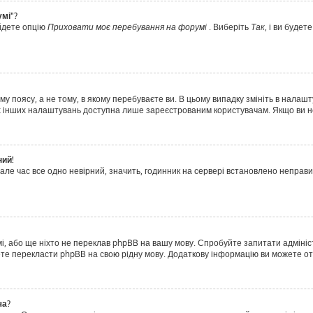
умі"?
айдете опцію
Приховати моє перебування на форумі
. Виберіть
Так
, і ви буде
у поясу, а не тому, в якому перебуваєте ви. В цьому випадку змініть в налашт
тьох інших налаштувань доступна лише зареєстрованим користувачам. Якщо ви н
ний!
але час все одно невірний, значить, годинник на сервері встановлено неправ
і, або ще ніхто не переклав phpBB на вашу мову. Спробуйте запитати адмініс
ожете перекласти phpBB на свою рідну мову. Додаткову інформацію ви можете о
ча?