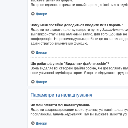
зможете увійти на форум.
Якщо не вдалося отримати новий пароль, зв'яжіться з адм
Догори
Чому мені постійно доводиться вводити ім’я і пароль?
Якщо ви не ставите галочку напроти пункту
Запам'ятати м
зміг використати ваш обліковий запис. Для того щоб вам не
конференцію. Не рекомендується робити це на загальнодосту
адміністратор вимкнув цю функцію.
Догори
Що робить функція "Видалити файли cookie"?
Вона видаляє всі створені файли cookie, які дозволяють ва
вони увімкнені адміністратором. Якщо ви відчуваєте трудн
Догори
Параметри та налаштування
Як мені змінити мої налаштування?
Якщо ви є зареєстрованим користувачем, усі ваші налаштуван
посиланням
Панель керування
. Там ви зможете змінити ус
Догори