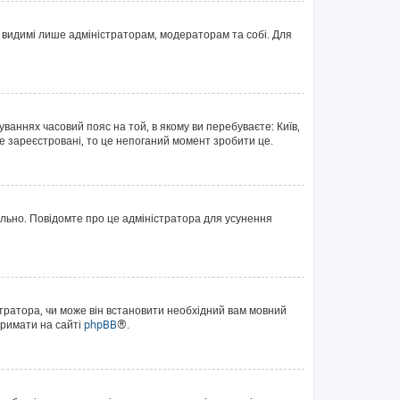
те видимі лише адміністраторам, модераторам та собі. Для
уваннях часовий пояс на той, в якому ви перебуваєте: Київ,
е зареєстровані, то це непоганий момент зробити це.
ильно. Повідомте про це адміністратора для усунення
тратора, чи може він встановити необхідний вам мовний
тримати на сайті
phpBB
®.