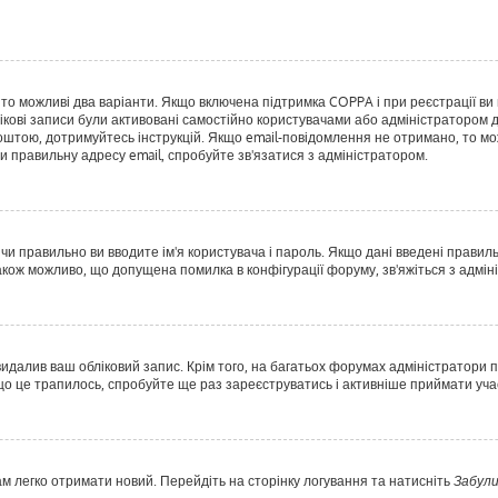
, то можливі два варіанти. Якщо включена підтримка COPPA і при реєстрації ви 
ікові записи були активовані самостійно користувачами або адміністратором д
оштою, дотримуйтесь інструкцій. Якщо email-повідомлення не отримано, то мо
и правильну адресу email, спробуйте зв'язатися з адміністратором.
 чи правильно ви вводите ім'я користувача і пароль. Якщо дані введені правил
акож можливо, що допущена помилка в конфігурації форуму, зв'яжіться з адмі
идалив ваш обліковий запис. Крім того, на багатьох форумах адміністратори п
 це трапилось, спробуйте ще раз зареєструватись і активніше приймати учас
ам легко отримати новий. Перейдіть на сторінку логування та натисніть
Забули