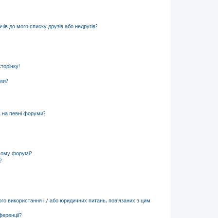
ів до мого списку друзів або недругів?
торінку!
еми?
ь на певні форуми?
ьому форумі?
?
ого використання і / або юридичних питань, пов'язаних з цим
ференції?