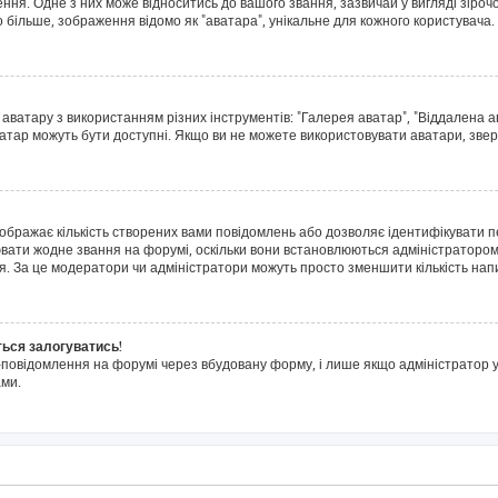
я. Одне з них може відноситись до вашого звання, зазвичай у вигляді зірочок, 
о більше, зображення відомо як "аватара", унікальне для кожного користувача.
 аватару з використанням різних інструментів: "Галерея аватар", "Віддалена 
ватар можуть бути доступні. Якщо ви не можете використовувати аватари, звер
дображає кількість створених вами повідомлень або дозволяє ідентифікувати п
ювати жодне звання на форумі, оскільки вони встановлюються адміністратором
я. За це модератори чи адміністратори можуть просто зменшити кількість на
ться залогуватись!
l-повідомлення на форумі через вбудовану форму, і лише якщо адміністратор у
ми.