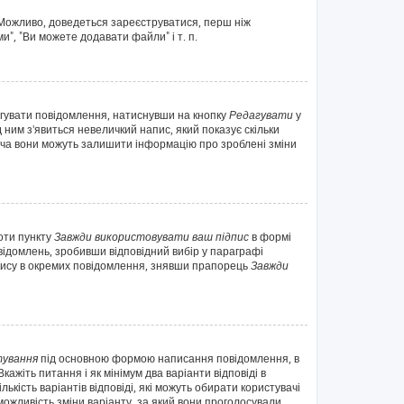
. Можливо, доведеться зареєструватися, перш ніж
", "Ви можете додавати файли" і т. п.
агувати повідомлення, натиснувши на кнопку
Редагувати
у
 ним з'явиться невеличкий напис, який показує скільки
 хоча вони можуть залишити інформацію про зроблені зміни
оти пункту
Завжди використовувати ваш підпис
в формі
ідомлень, зробивши відповідний вибір у параграфі
дпису в окремих повідомлення, знявши прапорець
Завжди
ування
під основною формою написання повідомлення, в
ажіть питання і як мінімум два варіанти відповіді в
ькість варіантів відповіді, які можуть обирати користувачі
 можливість зміни варіанту, за який вони проголосували.