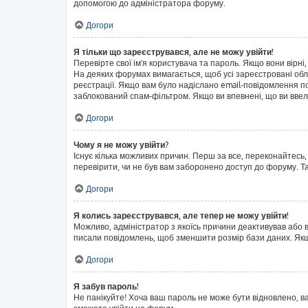
допомогою до адміністратора форуму.
Догори
Я тільки що зареєструвався, але не можу увійти!
Перевірте свої ім'я користувача та пароль. Якщо вони вірні
На деяких форумах вимагається, щоб усі зареєстровані обл
реєстрації. Якщо вам було надіслано email-повідомлення п
заблокований спам-фільтром. Якщо ви впевнені, що ви ввел
Догори
Чому я не можу увійти?
Існує кілька можливих причин. Перш за все, переконайтесь,
перевірити, чи не був вам заборонено доступ до форуму. Т
Догори
Я колись зареєструвався, але тепер не можу увійти!
Можливо, адміністратор з якоїсь причини деактивував або в
писали повідомлень, щоб зменшити розмір бази даних. Якщо
Догори
Я забув пароль!
Не панікуйте! Хоча ваш пароль не може бути відновлено, в