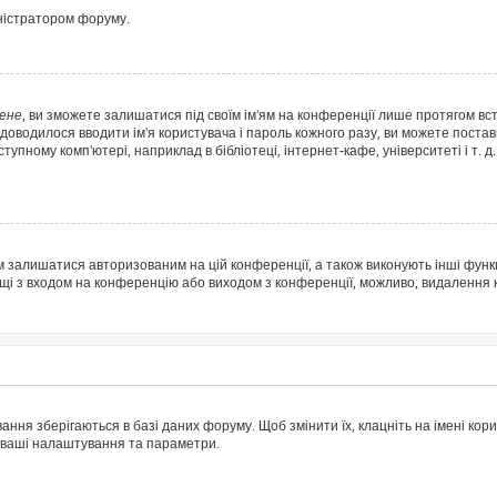
іністратором форуму.
ене
, ви зможете залишатися під своїм ім'ям на конференції лише протягом вс
 доводилося вводити ім'я користувача і пароль кожного разу, ви можете поста
пному комп'ютері, наприклад в бібліотеці, інтернет-кафе, університеті і т. д
м залишатися авторизованим на цій конференції, а також виконують інші функц
ощі з входом на конференцію або виходом з конференції, можливо, видалення 
ня зберігаються в базі даних форуму. Щоб змінити їх, клацніть на імені корис
і ваші налаштування та параметри.