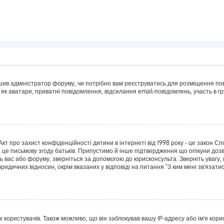
рішив адміністратор форуму, чи потрібно вам реєструватись для розміщення пов
 як аватари, приватні повідомлення, відсилання email-повідомлень, участь в гру
о Акт про захист конфіденційності дитини в інтернеті від 1998 року - це закон 
а це письмову згоду батьків. Припустимо й інше підтвердження що опікуни дозв
сь вас або форуму, зверніться за допомогою до юрисконсульта. Зверніть увагу,
ридичних відносин, окрім вказаних у відповіді на питання "З ким мені зв'язат
ористувачів. Також можливо, що він заблокував вашу IP-адресу або ім'я корис