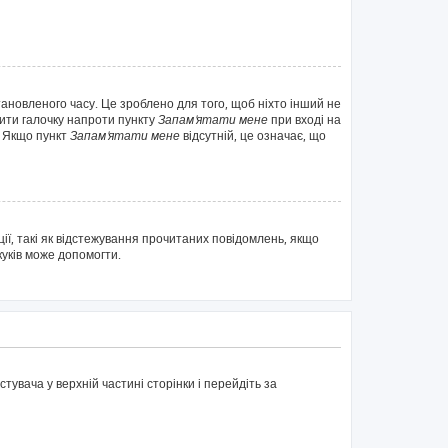
тановленого часу. Це зроблено для того, щоб ніхто інший не
вити галочку напроти пункту
Запам'ятати мене
при вході на
. Якщо пункт
Запам'ятати мене
відсутній, це означає, що
ії, такі як відстежування прочитаних повідомлень, якщо
куків може допомогти.
тувача у верхній частині сторінки і перейдіть за