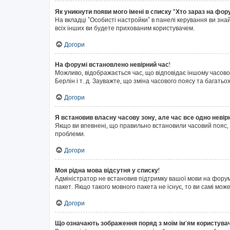
Як уникнути появи мого імені в списку "Хто зараз на фор
На вкладці "Особисті настройки" в панелі керування ви зн
всіх інших ви будете прихованим користувачем.
Догори
На форумі встановлено невірний час!
Можливо, відображається час, що відповідає іншому часовом
Берлін і т. д. Зауважте, що зміна часового поясу та бага
Догори
Я встановив власну часову зону, але час все одно невір
Якщо ви впевнені, що правильно встановили часовий пояс, 
проблеми.
Догори
Моя рідна мова відсутня у списку!
Адміністратор не встановив підтримку вашої мови на форум
пакет. Якщо такого мовного пакета не існує, то ви самі м
Догори
Що означають зображення поряд з моїм ім'ям користува