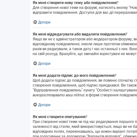
Як мені створити нову тему або повідомлення?
Для створення нової теми на форумі, натисніть кнопку "Нов
відправити повідомлення. Доступні для вас дії перерахован
Догори
Як мені відредагувати або видалити повідомлення?
Якщо ви не є адміністратором або модератором форуму, ви
відповідному повідомленні, інколи лише протягом обмеженог
разів ви редагували, а також дату і час останньої з них. 
на свій розсуд. Врахуйте, що звичайні користувачі не можут
Догори
Як мені додати підпис до мого повідомлення?
Щоб додати підпис до повідомлення, ви повинні спочатку с
створення повідомлення, щоб підпис приєднався. Ви також
"Відправлення повідомлень" пункту "Особисті налаштуванн
використовувати ваш підпис
в формі створення повідомл
Догори
Як мені створити опитування?
При створенні нової теми чи під час редагування першого 
залежності від стилю, який використовується; якщо ви не ба
відповідних полях, переконавшись, що кожен варіант потрібн
при голосуванні за допомогою "Варіантів відповіді", обмежен