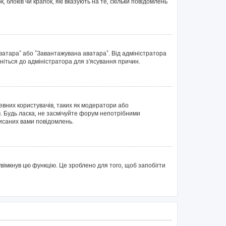
блоків чи крапок, які вказують на те, скільки повідомлень
аватара" або "Завантажувана аватара". Від адміністратора
ніться до адміністратора для з'ясування причин.
евних користувачів, таких як модератори або
. Будь ласка, не засмічуйте форум непотрібними
писаних вами повідомлень.
вімкнув цю функцію. Це зроблено для того, щоб запобігти