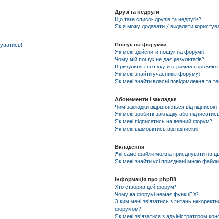
Друзі та недруги
Що таке список друзів та недругів?
Як я можу додавати / видаляти користувач
Пошук по форумах
гуватись!
Як мені здійснити пошук на форумі?
Чому мій пошук не дає результатів?
В результаті пошуку я отримав порожню с
Як мені знайти учасників форуму?
Як мені знайти власні повідомлення та т
Абонементи і закладки
Чим закладки відрізняються від підписок?
Як мені зробити закладку або підписатис
Як мені підписатись на певний форум?
Як мені відмовитись від підписки?
Вкладення
Які саме файли можна приєднувати на ц
Як мені знайти усі приєднані мною файли
Інформація про phpBB
Хто створив цей форум?
Чому на форумі немає функції X?
З ким мені зв'язатись з питань некоректн
форумом?
Як мені зв'язатися з адміністратором кон