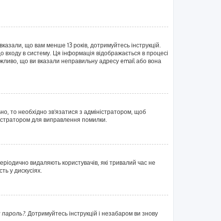
вказали, що вам менше 13 років, дотримуйтесь інструкцій.
о входу в систему. Ця інформація відображається в процесі
жливо, що ви вказали неправильну адресу email або вона
ьно, то необхідно зв'язатися з адміністратором, щоб
ністратором для виправлення помилки.
еріодично видаляють користувачів, які тривалий час не
ть у дискусіях.
 пароль?
. Дотримуйтесь інструкцій і незабаром ви знову