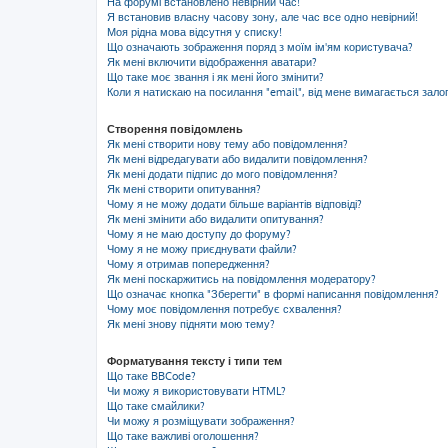
На форумі встановлено невірний час!
Я встановив власну часову зону, але час все одно невірний!
Моя рідна мова відсутня у списку!
Що означають зображення поряд з моїм ім'ям користувача?
Як мені включити відображення аватари?
Що таке моє звання і як мені його змінити?
Коли я натискаю на посилання "email", від мене вимагається зало
Створення повідомлень
Як мені створити нову тему або повідомлення?
Як мені відредагувати або видалити повідомлення?
Як мені додати підпис до мого повідомлення?
Як мені створити опитування?
Чому я не можу додати більше варіантів відповіді?
Як мені змінити або видалити опитування?
Чому я не маю доступу до форуму?
Чому я не можу приєднувати файли?
Чому я отримав попередження?
Як мені поскаржитись на повідомлення модератору?
Що означає кнопка "Зберегти" в формі написання повідомлення?
Чому моє повідомлення потребує схвалення?
Як мені знову підняти мою тему?
Форматування тексту і типи тем
Що таке BBCode?
Чи можу я використовувати HTML?
Що таке смайлики?
Чи можу я розміщувати зображення?
Що таке важливі оголошення?