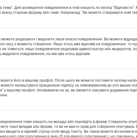
а тема". Для розміщення повідомлення в темі клацніть по кнопці "Відповісти"
і внизу сторінки форуму або теми. Наприклад: "Ви можете створювати нові теми
 можете редагувати і видаляти лише власні повідомлення. Ви можете відред
о часу з моменту створення. Якщо хтось вже відповів на повідомлення, то під
Воно не з'явиться, якщо повідомлення редагував адміністратор або модератор,
ь видалити повідомлення, на яке вже хтось відповів.
творити його в вашому профілі. Після цього ви можете поставити галочку напр
 можете налаштувати приєднання підпису за замовчуванням до усіх ваших пов
я" у вашому профілі. Незважаючи на це, ви зможете скасувати додавання пі
ення.
повідомлення теми клацніть на вкладці або перейдіть в форму
Створити опит
чите такої вкладки або форми, то ви не маєте прав для створення опитувань. Вк
о вводити в окремій стрічці поля вводу тексту. Ви також можете встановити кіл
ня в часі для голосування в днях (0 для вічного голосування) і, на сам кінець,