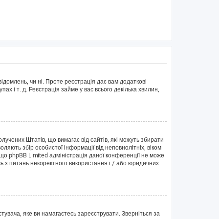
ідомлень, чи ні. Проте реєстрація дає вам додаткові
пах і т. д. Реєстрація займе у вас всього декілька хвилин,
Сполучених Штатів, що вимагає від сайтів, які можуть збирати
оляють збір особистої інформації від неповнолітніх, віком
 що phpBB Limited адміністрація даної конференції не може
ись з питань некоректного використання і / або юридичних
тувача, яке ви намагаєтесь зареєструвати. Зверніться за