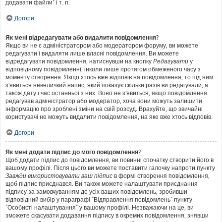
додавати файли" і т. п.
Догори
Як мені відредагувати або видалити повідомлення?
Якщо ви не є адміністратором або модератором форуму, ви можете
редагувати і видаляти лише власні повідомлення. Ви можете
відредагувати повідомлення, натиснувши на кнопку
Редагувати
у
відповідному повідомленні, інколи лише протягом обмеженого часу з
моменту створення. Якщо хтось вже відповів на повідомлення, то під ним
з'явиться невеличкий напис, який показує скільки разів ви редагували, а
також дату і час останньої з них. Воно не з'явиться, якщо повідомлення
редагував адміністратор або модератор, хоча вони можуть залишити
інформацію про зроблені зміни на свій розсуд. Врахуйте, що звичайні
користувачі не можуть видалити повідомлення, на яке вже хтось відповів.
Догори
Як мені додати підпис до мого повідомлення?
Щоб додати підпис до повідомлення, ви повинні спочатку створити його в
вашому профілі. Після цього ви можете поставити галочку напроти пункту
Завжди використовувати ваш підпис
в формі створення повідомлення,
щоб підпис приєднався. Ви також можете налаштувати приєднання
підпису за замовчуванням до усіх ваших повідомлень, зробивши
відповідний вибір у параграфі "Відправлення повідомлень" пункту
"Особисті налаштування" у вашому профілі. Незважаючи на це, ви
зможете скасувати додавання підпису в окремих повідомлення, знявши