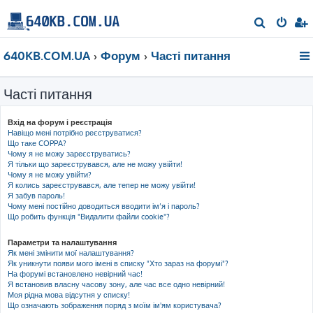
П
о
640KB.COM.UA
Форум
Часті питання
ш
у
Часті питання
к
Вхід на форум і реєстрація
Навіщо мені потрібно реєструватися?
Що таке COPPA?
Чому я не можу зареєструватись?
Я тільки що зареєструвався, але не можу увійти!
Чому я не можу увійти?
Я колись зареєструвався, але тепер не можу увійти!
Я забув пароль!
Чому мені постійно доводиться вводити ім’я і пароль?
Що робить функція "Видалити файли cookie"?
Параметри та налаштування
Як мені змінити мої налаштування?
Як уникнути появи мого імені в списку "Хто зараз на форумі"?
На форумі встановлено невірний час!
Я встановив власну часову зону, але час все одно невірний!
Моя рідна мова відсутня у списку!
Що означають зображення поряд з моїм ім'ям користувача?