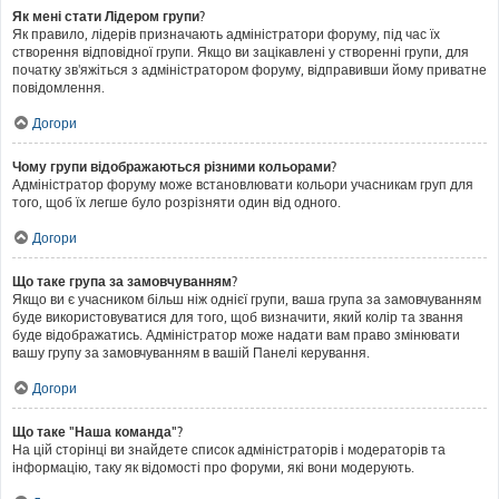
Як мені стати Лідером групи?
Як правило, лідерів призначають адміністратори форуму, під час їх
створення відповідної групи. Якщо ви зацікавлені у створенні групи, для
початку зв'яжіться з адміністратором форуму, відправивши йому приватне
повідомлення.
Догори
Чому групи відображаються різними кольорами?
Адміністратор форуму може встановлювати кольори учасникам груп для
того, щоб їх легше було розрізняти один від одного.
Догори
Що таке група за замовчуванням?
Якщо ви є учасником більш ніж однієї групи, ваша група за замовчуванням
буде використовуватися для того, щоб визначити, який колір та звання
буде відображатись. Адміністратор може надати вам право змінювати
вашу групу за замовчуванням в вашій Панелі керування.
Догори
Що таке "Наша команда"?
На цій сторінці ви знайдете список адміністраторів і модераторів та
інформацію, таку як відомості про форуми, які вони модерують.