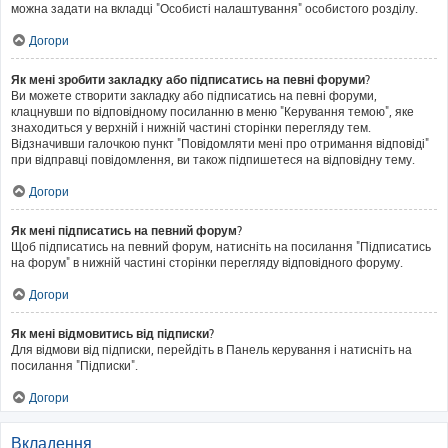
можна задати на вкладці "Особисті налаштування" особистого розділу.
Догори
Як мені зробити закладку або підписатись на певні форуми?
Ви можете створити закладку або підписатись на певні форуми,
клацнувши по відповідному посиланню в меню "Керування темою", яке
знаходиться у верхній і нижній частині сторінки перегляду тем.
Відзначивши галочкою пункт "Повідомляти мені про отримання відповіді"
при відправці повідомлення, ви також підпишетеся на відповідну тему.
Догори
Як мені підписатись на певний форум?
Щоб підписатись на певний форум, натисніть на посилання "Підписатись
на форум" в нижній частині сторінки перегляду відповідного форуму.
Догори
Як мені відмовитись від підписки?
Для відмови від підписки, перейдіть в Панель керування і натисніть на
посилання "Підписки".
Догори
Вкладення