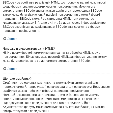
BBCode - це особлива реалізація HTML, що пропонує великі можливості
щодо форматування окремих частин повідомлення. Можливість
використання BBCode визначається адміністратором, однак BBCode
також може бути відключений на рівні повідомлення в кожній формі
написання. BBCode схожий за стилем на HTML, теги оточуються
квадратними дужками [ і ], а не в < і > ;. За додатковою інформацією про
BBCode зверніться до керівництва з BBCode, яка доступна з форми
написання повідомлення.
Догори
Чи можу я використовувати HTML?
Ні. На цьому форумі неможливе написання та обробка HTML-коду в
повідомленнях. Більшість можливостей HTML для форматування тексту
може бути реалізована за допомогою використання BBCode.
Догори
Що таке смайлики?
Смайлики - це маленькі картинки, які можуть бути використані для
передачі емоцій, наприклад, :) означає радість, :( означає сум. Весь список
смайликів можна побачити в формі написання повідомлення.
Намагайтесь не зловживати, використовуючи їх: вони легко можуть
зробити повідомлення нечитабельним і модератор може вирішити
відредагувати ваше повідомлення або взагалі видалити його.
Адміністратор форуму може обмежувати кількість смайликів, які можна
використовувати в повідомленні.