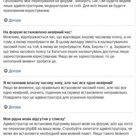
Приховати моє перебування на форумі
. Виберіть
Так
, і ви будете видимі
лише адміністраторам, модераторам та собі. Для всіх інших ви будете
прихованим користувачем.
Догори
На форумі встановлено невірний час!
Можливо, відображається час, що відповідає іншому часовому поясу, а не
тому, в якому перебуваєте ви. В цьому випадку змініть в налаштуваннях
часовий пояс на той, в якому ви перебуваєте: Київ, Берлін і т. д. Зауважте,
що зміна часового поясу та багатьох інших налаштувань доступна лише
зареєстрованим користувачам. Якщо ви не зареєстровані, то це
непоганий момент зробити це.
Догори
Я встановив власну часову зону, але час все одно невірний!
Якщо ви впевнені, що правильно встановили часовий пояс, але час все
одно невірний, значить, годинник на сервері встановлено неправильно.
Повідомте про це адміністратора для усунення проблеми.
Догори
Моя рідна мова відсутня у списку!
Адміністратор не встановив підтримку вашої мови на форумі, або ще ніхто
не переклав phpBB на вашу мову. Спробуйте запитати адміністратора, чи
може він встановити необхідний вам мовний пакет. Якщо такого мовного