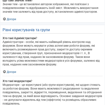
Що таке значок теми?
Значки тем - це встановлені автором зображення, які пов'язані з
повідомленнями та відображають їхній зміст. Можливість використання
значків тем залежить від прав доступу, встановлених адміністратором.
Догори
Рівні користувачів та групи
Хто такі Адміністратори?
Адміністратори - особи, які мають найвищий рівень контролю над
форумом. Вони можуть керувати усіма аспектами роботи форуму, які
включають розмежування прав доступу, закриття доступу окремим
користувачам, створення груп, призначення модераторів і т. п., В
залежності від прав, наданих їм засновником форуму. Також вони
володіють усіма можливостями модераторів в усіх форумах, залежно від
прав, наданих ним засновником форуму.
Догори
Хто такі модератори?
Модератори - це користувачі (або групи користувачів), які щодня стежать
за роботою форуму. Вони мають можливості редагування та видалення
повідомлень, закриття, відкриття, переміщення, видалення та об'єднання
тем на форумі, за який вони відповідають. Основне завдання модераторів
- не допускати відхилень від тем (оффтопік) та розміщень образливих
повідомлень.