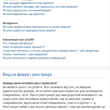
Чим закладки відрізняються від підписок?
Як мені зробити закладку або підписатись на певні форуми?
Як мені підписатись на певний форум?
Як мені відмовитись від підписки?
Вкладення
Які саме файли можна приєднувати на цьому форумі?
Як мені знайти усі приєднані мною файли?
Інформація про phpBB
Хто створив цей форум?
Чому на форумі немає функції X?
З ким мені зв'язатись з питань некоректного використання і / або юридичних
питань, пов'язаних з цим форумом?
Як мені зв'язатися з адміністратором конференції?
Вхід на форум і реєстрація
Навіщо мені потрібно реєструватися?
Ви можете цього і не робити. Все залежить від того, як вирішив
адміністратор форуму, чи потрібно вам реєструватись для розміщення
повідомлень, чи ні. Проте реєстрація дає вам додаткові можливості, які
недоступні для анонімних користувачів, такі як аватари, приватні
повідомлення, відсилання email-повідомлень, участь в групах і т. д.
Реєстрація займе у вас всього декілька хвилин, тому ми рекомендуємо це