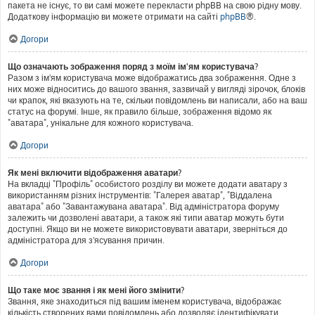
пакета не існує, то ви самі можете перекласти phpBB на свою рідну мову.
Додаткову інформацію ви можете отримати на сайті
phpBB
®.
Догори
Що означають зображення поряд з моїм ім'ям користувача?
Разом з ім'ям користувача може відображатись два зображення. Одне з
них може відноситись до вашого звання, зазвичай у вигляді зірочок, блоків
чи крапок, які вказують на те, скільки повідомлень ви написали, або на ваш
статус на форумі. Інше, як правило більше, зображення відомо як
"аватара", унікальне для кожного користувача.
Догори
Як мені включити відображення аватари?
На вкладці "Профіль" особистого розділу ви можете додати аватару з
використанням різних інструментів: "Галерея аватар", "Віддалена
аватара" або "Завантажувана аватара". Від адміністратора форуму
залежить чи дозволені аватари, а також які типи аватар можуть бути
доступні. Якщо ви не можете використовувати аватари, зверніться до
адміністратора для з'ясування причин.
Догори
Що таке моє звання і як мені його змінити?
Звання, яке знаходиться під вашим іменем користувача, відображає
кількість створених вами повідомлень або дозволяє ідентифікувати