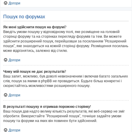
Догори
Пошук по форумах
Як мені здійснити пошук на форумі?
Введіть умови пошуку у відповідному полі, яке розміщене на головній
сторінці форуму та на сторінках перегляду форумів та тем. Ви можете
здійснити розширений пошук, перейшовши за посиланням "Розширений
пошук", яке знаходиться на кожній сторінці форуму. Розміщення посилань
може відрізнятись, залежно від стилю.
Догори
Чому мій пошук не дає результатів?
Ваш запит, можливо, був доволі невизначеним і включав багато загальних
слів, пошук за якими в phpBB не провадиться. Будьте більш конкретні і
скористайтесь можливостями розширеного пошуку.
Догори
В результаті пошуку я отримав порожню сторінку!
Ваш пошук дав надто велику кількість результатів, які веб-сервер не зміг
обробити. Використайте "Розширений пошук", точніше задайте умови
пошуку та форуми на яких він повинен бути здійснений.
Догори