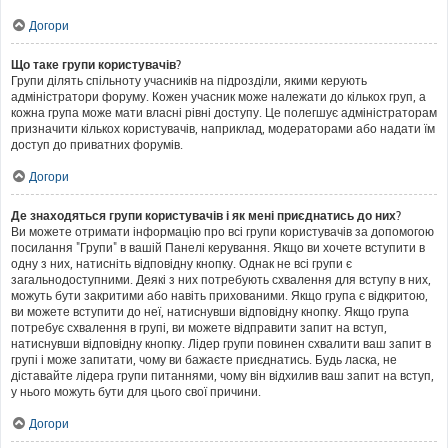
Догори
Що таке групи користувачів?
Групи ділять спільноту учасників на підрозділи, якими керують
адміністратори форуму. Кожен учасник може належати до кількох груп, а
кожна група може мати власні рівні доступу. Це полегшує адміністраторам
призначити кількох користувачів, наприклад, модераторами або надати їм
доступ до приватних форумів.
Догори
Де знаходяться групи користувачів і як мені приєднатись до них?
Ви можете отримати інформацію про всі групи користувачів за допомогою
посилання "Групи" в вашій Панелі керування. Якщо ви хочете вступити в
одну з них, натисніть відповідну кнопку. Однак не всі групи є
загальнодоступними. Деякі з них потребують схвалення для вступу в них,
можуть бути закритими або навіть прихованими. Якщо група є відкритою,
ви можете вступити до неї, натиснувши відповідну кнопку. Якщо група
потребує схвалення в групі, ви можете відправити запит на вступ,
натиснувши відповідну кнопку. Лідер групи повинен схвалити ваш запит в
групі і може запитати, чому ви бажаєте приєднатись. Будь ласка, не
діставайте лідера групи питаннями, чому він відхилив ваш запит на вступ,
у нього можуть бути для цього свої причини.
Догори