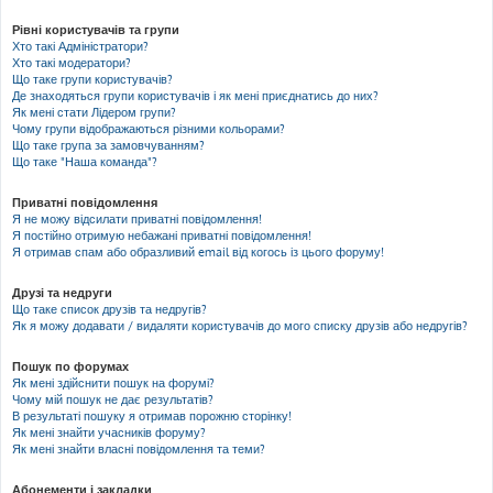
Рівні користувачів та групи
Хто такі Адміністратори?
Хто такі модератори?
Що таке групи користувачів?
Де знаходяться групи користувачів і як мені приєднатись до них?
Як мені стати Лідером групи?
Чому групи відображаються різними кольорами?
Що таке група за замовчуванням?
Що таке "Наша команда"?
Приватні повідомлення
Я не можу відсилати приватні повідомлення!
Я постійно отримую небажані приватні повідомлення!
Я отримав спам або образливий email від когось із цього форуму!
Друзі та недруги
Що таке список друзів та недругів?
Як я можу додавати / видаляти користувачів до мого списку друзів або недругів?
Пошук по форумах
Як мені здійснити пошук на форумі?
Чому мій пошук не дає результатів?
В результаті пошуку я отримав порожню сторінку!
Як мені знайти учасників форуму?
Як мені знайти власні повідомлення та теми?
Абонементи і закладки