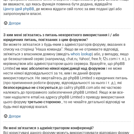
ви вважаєте, що якась функція повинна бути додана, відвідайте
Центр ідей phpBB
, де можна віддати свій голос за вже подані ідеї або
запропонувати власні.
Догори
З ким мені зв'язатись з питань некоректного використання і / або
юридичних питань, пов'язаних з цим форумом?
Ви можете зв'язатися з будь-яким з адміністраторів форуму, вказаних в
списку на сторінці "Наша команда". Якщо ви не отримаєте відповіді,
зв'яжіться з власником домену (введіть
whois lookup
) або, у випадку, якщо
це безкоштовний сервіс (наприклад, chat.ru, Yahoo!, free.fr, f2s.com і т. п.), з
керівництвом або адміністратором цього сервера. Врахуйте, що phpBB
Limited
не має абсолютно ніякої юрисдикції над форумом
і не може
нести ніякої відповідальності за те, ким і як даний форум
використовується. Не звертайтесь до phpBB Limited з юридичних питань
(про припинення роботи форуму, відповідальності за нього і т. д.), які
безпосередньо не стосуються
до сайту phpBB.com або які частково
належать до програмного забезпечення phpBB Limited. Якщо ж ви все-
таки надішлете email на адресу phpBB Limited з приводу використання
цього форуму
третьою стороною
, то не чекайте детальної відповіді чи
будь-якої відповіді взагалі.
Догори
Як мені зв'язатися з адміністратором конференції?
Всі користувачі даного форуму можуть використовувати відповідну форму