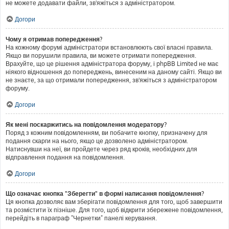
не можете додавати файли, зв'яжіться з адміністратором.
Догори
Чому я отримав попередження?
На кожному форумі адміністратори встановлюють свої власні правила.
Якщо ви порушили правила, ви можете отримати попередження.
Врахуйте, що це рішення адміністратора форуму, і phpBB Limited не має
ніякого відношення до попереджень, винесеним на даному сайті. Якщо ви
не знаєте, за що отримали попередження, зв'яжіться з адміністратором
форуму.
Догори
Як мені поскаржитись на повідомлення модератору?
Поряд з кожним повідомленням, ви побачите кнопку, призначену для
подання скарги на нього, якщо це дозволено адміністратором.
Натиснувши на неї, ви пройдете через ряд кроків, необхідних для
відправлення подання на повідомлення.
Догори
Що означає кнопка "Зберегти" в формі написання повідомлення?
Ця кнопка дозволяє вам зберігати повідомлення для того, щоб завершити
та розмістити їх пізніше. Для того, щоб відкрити збережене повідомлення,
перейдіть в параграф "Чернетки" панелі керування.