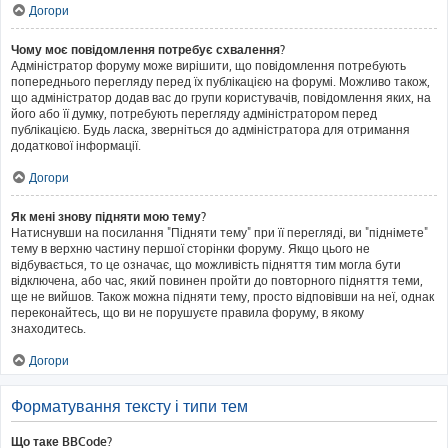
Догори
Чому моє повідомлення потребує схвалення?
Адміністратор форуму може вирішити, що повідомлення потребують
попереднього перегляду перед їх публікацією на форумі. Можливо також,
що адміністратор додав вас до групи користувачів, повідомлення яких, на
його або її думку, потребують перегляду адміністратором перед
публікацією. Будь ласка, зверніться до адміністратора для отримання
додаткової інформації.
Догори
Як мені знову підняти мою тему?
Натиснувши на посилання "Підняти тему" при її перегляді, ви "піднімете"
тему в верхню частину першої сторінки форуму. Якщо цього не
відбувається, то це означає, що можливість підняття тим могла бути
відключена, або час, який повинен пройти до повторного підняття теми,
ще не вийшов. Також можна підняти тему, просто відповівши на неї, однак
переконайтесь, що ви не порушуєте правила форуму, в якому
знаходитесь.
Догори
Форматування тексту і типи тем
Що таке BBCode?