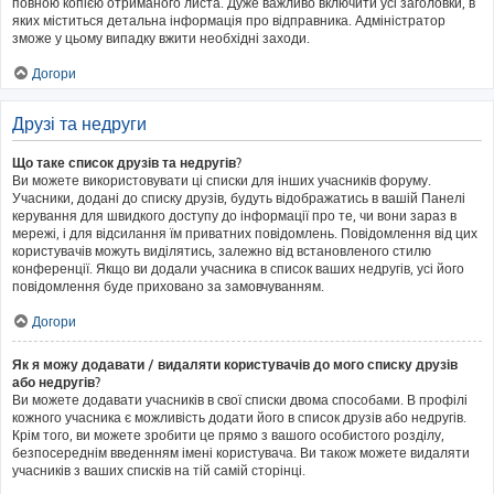
повною копією отриманого листа. Дуже важливо включити усі заголовки, в
яких міститься детальна інформація про відправника. Адміністратор
зможе у цьому випадку вжити необхідні заходи.
Догори
Друзі та недруги
Що таке список друзів та недругів?
Ви можете використовувати ці списки для інших учасників форуму.
Учасники, додані до списку друзів, будуть відображатись в вашій Панелі
керування для швидкого доступу до інформації про те, чи вони зараз в
мережі, і для відсилання їм приватних повідомлень. Повідомлення від цих
користувачів можуть виділятись, залежно від встановленого стилю
конференції. Якщо ви додали учасника в список ваших недругів, усі його
повідомлення буде приховано за замовчуванням.
Догори
Як я можу додавати / видаляти користувачів до мого списку друзів
або недругів?
Ви можете додавати учасників в свої списки двома способами. В профілі
кожного учасника є можливість додати його в список друзів або недругів.
Крім того, ви можете зробити це прямо з вашого особистого розділу,
безпосереднім введенням імені користувача. Ви також можете видаляти
учасників з ваших списків на тій самій сторінці.