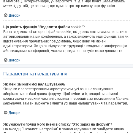
в бібліотеці, інтернет-кафе, університеті і т. д. Якщо пункт
Запам'ятати
мене
відсутній, це означає, що адміністратор вимкнув цю функцію.
Догори
Що робить функція "Видалити файли cookie"?
Вона видаляє всі створені файли cookie, які дозволяють вам залишатися
авторизованим на цій конференції, а також виконують інші функції, такі як
відстежування прочитаних повідомлень, якщо вони увімкнені
адміністратором. Якщо ви відчуваєте труднощі з входом на конференцію
або виходом з конференції, можливо, видалення куків може допомогти.
Догори
Параметри та налаштування
Як мені змінити мої налаштування?
Якщо ви є зареєстрованим користувачем, усі ваші налаштування
зберігаються в базі даних форуму. Щоб змінити їх, клацніть на імені
користувача у верхній частині сторінки і перейдіть за посиланням
Панель
керування
. Там ви зможете змінити усі ваші налаштування та параметри.
Догори
Як уникнути появи мого імені в списку "Хто зараз на форумі"?
На вкладці "Особисті настройки" в панелі керування ви знайдете опцію