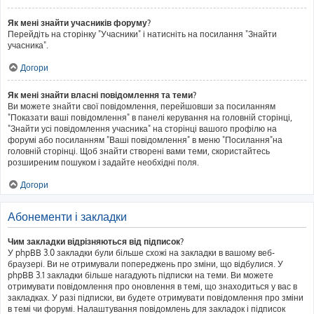
Як мені знайти учасників форуму?
Перейдіть на сторінку "Учасники" і натисніть на посилання "Знайти
учасника".
Догори
Як мені знайти власні повідомлення та теми?
Ви можете знайти свої повідомлення, перейшовши за посиланням
"Показати ваші повідомлення" в панелі керування на головній сторінці,
"Знайти усі повідомлення учасника" на сторінці вашого профілю на
форумі або посиланням "Ваші повідомлення" в меню "Посилання"на
головній сторінці. Щоб знайти створені вами теми, скористайтесь
розширеним пошуком і задайте необхідні поля.
Догори
Абонементи і закладки
Чим закладки відрізняються від підписок?
У phpBB 3.0 закладки були більше схожі на закладки в вашому веб-
браузері. Ви не отримували попереджень про зміни, що відбулися. У
phpBB 3.1 закладки більше нагадують підписки на теми. Ви можете
отримувати повідомлення про оновлення в темі, що знаходиться у вас в
закладках. У разі підписки, ви будете отримувати повідомлення про зміни
в темі чи форумі. Налаштування повідомлень для закладок і підписок