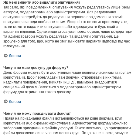
Як мені змінити або видалити опитування?
Так само, як і повідомлення, опитування можуть редагуватись лише їхнім
автором, модераторами або адміністраторами. Для редагування
опитування перейдіть до редагування першого повідомлення в темі;
опитування завжди пов'язане з ним. Якщо ніхто не встиг проголосувати,
то ви можете видалити опитування або відредагувати будь-який з
варіантів відповіді. Однак якщо хтось уже проголосував, лише модератори
та адміністратори можуть редагувати та видаляти опитування. Це
зроблено для того, щоб ніхто не зміг змінювати варіанти відповіді під час
голосування.
Догори
Чому я не маю доступу до форуму?
Деякі форуми можуть бути доступними лише певним учасникам та групам
користувачів. Щоб переглядати такі форуми, створювати в них теми,
надсилати повідомлення, вчиняти інші дії, вам може знадобитися
спеціальний дозвіл. Зв'яжіться з модератором або адміністратором
форуму для отримання такого дозволу.
Догори
Чому я не можу приєднувати файли?
Права на приєднання файлів встановлюються на рівні форумів, груп
користувачів або окремих користувачів. Адміністратор форуму можливо
заборонив приєднання файлів у форумі. Також можливо, що приєднувати
файли дозволено лише членам певних груп. Якщо ви не знаєте, чому ви