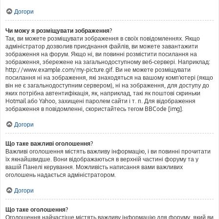
Догори
Чи можу я розміщувати зображення?
Так, ви можете розміщувати зображення в своїх повідомленнях. Якщо
адміністратор дозволив приєднання файлів, ви можете завантажити
зображення на форум. Якщо ні, ви повинні розмістити посилання на
зображення, збережене на загальнодоступному веб-сервері. Наприклад:
http://www.example.com/my-picture.gif. Ви не можете розміщувати
посилання ні на зображення, які знаходяться на вашому комп'ютері (якщо
він не є загальнодоступним сервером), ні на зображення, для доступу до
яких потрібна автентифікація, як, наприклад, такі як поштові скриньки
Hotmail або Yahoo, захищені паролем сайти і т. п. Для відображення
зображення в повідомленні, скористайтесь тегом BBCode [img].
Догори
Що таке важливі оголошення?
Важливі оголошення містять важливу інформацію, і ви повинні прочитати
їх якнайшвидше. Вони відображаються в верхній частині форуму та у
вашій Панелі керування. Можливість написання вами важливих
оголошень надається адміністратором.
Догори
Що таке оголошення?
Оголошення найчастіше містять важливу інформацію для форуму, який ви