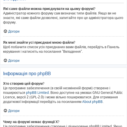
Які саме файли можна приєднувати на цьому форумі?
Адміністратор кожного форуму сам визначає типи файлів. Якщо ви не
знаєте, які саме файли дозволені, запитайте про це адміністратора цього
форуму.
Догори
Як мені знайти усі приєднані мною файли?
Щоб побачити список усіх приєднаних вами файлів, перейдіть в Панель
керування і натисніть на посилання "Вкладення".
Догори
Інформація про phpBB
Хто створив цей форум?
Це програмне забезпечення (в своїй незміненій формі) створене і
поширюється
phpBB Limited
. Воно доступне на умовах GNU General Public
Licence, версії 2 (GPL-2.0) і може вільно поширюватися. Для отримання
додаткової інформації перейдіть за посиланням
About phpBB
.
Догори
Чому на форумі немає функції X?
Це програмне забезпечення створене і ліцензоване phpBB Limited. Якщо