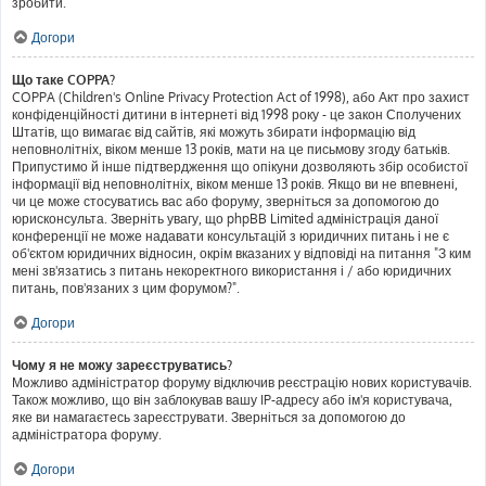
зробити.
Догори
Що таке COPPA?
COPPA (Children's Online Privacy Protection Act of 1998), або Акт про захист
конфіденційності дитини в інтернеті від 1998 року - це закон Сполучених
Штатів, що вимагає від сайтів, які можуть збирати інформацію від
неповнолітніх, віком менше 13 років, мати на це письмову згоду батьків.
Припустимо й інше підтвердження що опікуни дозволяють збір особистої
інформації від неповнолітніх, віком менше 13 років. Якщо ви не впевнені,
чи це може стосуватись вас або форуму, зверніться за допомогою до
юрисконсульта. Зверніть увагу, що phpBB Limited адміністрація даної
конференції не може надавати консультацій з юридичних питань і не є
об'єктом юридичних відносин, окрім вказаних у відповіді на питання "З ким
мені зв'язатись з питань некоректного використання і / або юридичних
питань, пов'язаних з цим форумом?".
Догори
Чому я не можу зареєструватись?
Можливо адміністратор форуму відключив реєстрацію нових користувачів.
Також можливо, що він заблокував вашу IP-адресу або ім'я користувача,
яке ви намагаєтесь зареєструвати. Зверніться за допомогою до
адміністратора форуму.
Догори