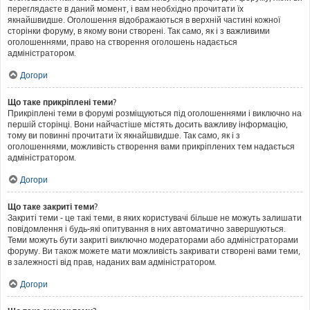
переглядаєте в даний момент, і вам необхідно прочитати їх
якнайшвидше. Оголошення відображаються в верхній частині кожної
сторінки форуму, в якому вони створені. Так само, як і з важливими
оголошеннями, право на створення оголошень надається
адміністратором.
Догори
Що таке прикріплені теми?
Прикріплені теми в форумі розміщуються під оголошеннями і виключно на
першій сторінці. Вони найчастіше містять досить важливу інформацію,
тому ви повинні прочитати їх якнайшвидше. Так само, як і з
оголошеннями, можливість створення вами прикріплених тем надається
адміністратором.
Догори
Що таке закриті теми?
Закриті теми - це такі теми, в яких користувачі більше не можуть залишати
повідомлення і будь-які опитування в них автоматично завершуються.
Теми можуть бути закриті виключно модераторами або адміністраторами
форуму. Ви також можете мати можливість закривати створені вами теми,
в залежності від прав, наданих вам адміністратором.
Догори