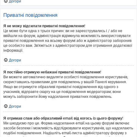
Догори
Приватні повідомлення
Я не можу відсилати приватні повідомлення!
Це може бути одна з трьох причин: ви не зареєструвались і / або не
ввійшли на форум, адміністрація відімкнула можливість використовувати
приватні повідомлення на всьому форумі або ж адміністратор заборонив
це особисто вам. Зв'яжіться з адміністратором для отримання додаткової
інформації.
Догори
Я постійно отримую небажані приватні повідомлення!
Ви можете автоматично видаляти особисті повідомлення користувачів,
скориставшись правилами для повідомлень у вашій Панелі керування.
Якщо ви отримуєте образливі приватні повідомлення від одного з
учасників, відправте скаргу на це повідомлення модераторам; вони
можуть заборонити йому надсилання приватних повідомлень.
Догори
Я отримав спам або образливий email від когось із цього форуму!
Ми шкодуємо про це. Форма надсилання email на цьому форумі включає
засоби безпеки і можливість відслідковувати користувачів, що надсилають
подібні повідомлення. Надішліть email-листа адміністратору форуму з