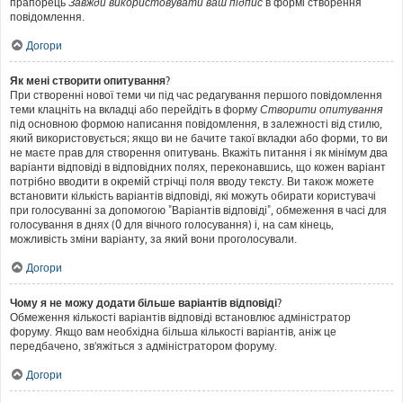
прапорець
Завжди використовувати ваш підпис
в формі створення
повідомлення.
Догори
Як мені створити опитування?
При створенні нової теми чи під час редагування першого повідомлення
теми клацніть на вкладці або перейдіть в форму
Створити опитування
під основною формою написання повідомлення, в залежності від стилю,
який використовується; якщо ви не бачите такої вкладки або форми, то ви
не маєте прав для створення опитувань. Вкажіть питання і як мінімум два
варіанти відповіді в відповідних полях, переконавшись, що кожен варіант
потрібно вводити в окремій стрічці поля вводу тексту. Ви також можете
встановити кількість варіантів відповіді, які можуть обирати користувачі
при голосуванні за допомогою "Варіантів відповіді", обмеження в часі для
голосування в днях (0 для вічного голосування) і, на сам кінець,
можливість зміни варіанту, за який вони проголосували.
Догори
Чому я не можу додати більше варіантів відповіді?
Обмеження кількості варіантів відповіді встановлює адміністратор
форуму. Якщо вам необхідна більша кількості варіантів, аніж це
передбачено, зв'яжіться з адміністратором форуму.
Догори