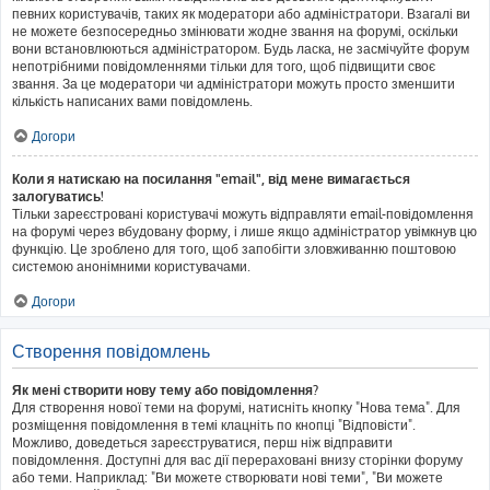
певних користувачів, таких як модератори або адміністратори. Взагалі ви
не можете безпосередньо змінювати жодне звання на форумі, оскільки
вони встановлюються адміністратором. Будь ласка, не засмічуйте форум
непотрібними повідомленнями тільки для того, щоб підвищити своє
звання. За це модератори чи адміністратори можуть просто зменшити
кількість написаних вами повідомлень.
Догори
Коли я натискаю на посилання "email", від мене вимагається
залогуватись!
Тільки зареєстровані користувачі можуть відправляти email-повідомлення
на форумі через вбудовану форму, і лише якщо адміністратор увімкнув цю
функцію. Це зроблено для того, щоб запобігти зловживанню поштовою
системою анонімними користувачами.
Догори
Створення повідомлень
Як мені створити нову тему або повідомлення?
Для створення нової теми на форумі, натисніть кнопку "Нова тема". Для
розміщення повідомлення в темі клацніть по кнопці "Відповісти".
Можливо, доведеться зареєструватися, перш ніж відправити
повідомлення. Доступні для вас дії перераховані внизу сторінки форуму
або теми. Наприклад: "Ви можете створювати нові теми", "Ви можете