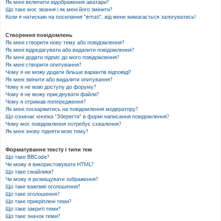
Як мені включити відображення аватари?
Що таке моє звання і як мені його змінити?
Коли я натискаю на посилання "email", від мене вимагається залогуватись!
Створення повідомлень
Як мені створити нову тему або повідомлення?
Як мені відредагувати або видалити повідомлення?
Як мені додати підпис до мого повідомлення?
Як мені створити опитування?
Чому я не можу додати більше варіантів відповіді?
Як мені змінити або видалити опитування?
Чому я не маю доступу до форуму?
Чому я не можу приєднувати файли?
Чому я отримав попередження?
Як мені поскаржитись на повідомлення модератору?
Що означає кнопка "Зберегти" в формі написання повідомлення?
Чому моє повідомлення потребує схвалення?
Як мені знову підняти мою тему?
Форматування тексту і типи тем
Що таке BBCode?
Чи можу я використовувати HTML?
Що таке смайлики?
Чи можу я розміщувати зображення?
Що таке важливі оголошення?
Що таке оголошення?
Що таке прикріплені теми?
Що таке закриті теми?
Що таке значок теми?