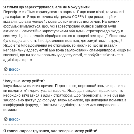
Я тільки що зареєструвався, але не можу увійти!
Перевірте свої ім'я користувача та пароль. Якщо вони вірні, то можливі
два варіанти. Якщо включена підтримка COPPA і при реєстрації ви
вказали, що вам менше 13 років, дотримуйтесь інструкцій. На деяких
форумах вимагається, щоб усі зареєстровані облікові записи були
активовані самостійно користувачами або адміністратором до входу в
систему. Ця інформація відображається в процесі реєстрації. Якщо вам
було надіслано email-повідомлення поштою, дотримуйтесь інструкцій.
Якщо email-повідомлення не отримано, то можливо, що ви вказали
неправильну адресу email або вона заблокований спам-фільтром. Якщо ви
впевнені, що ви ввели правильну адресу email, спробуйте зв'язатися з
адміністратором.
Догори
Чому я не можу увійти?
Існує кілька можливих причин. Перш за все, переконайтесь, чи правильно
ви вводите ім'я користувача і пароль. Якщо дані введені правильно, то
необхідно зв'язатися з адміністратором, щоб перевірити, чи не був вам
заборонено доступ до форуму. Також можливо, що допущена помилка в
конфігурації форуму, зв'яжіться з адміністратором для виправлення
помилки.
Догори
Я колись зареєструвався, але тепер не можу увійти!