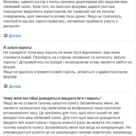
Можливо, адміністратор з якоїсь причини деактивував або видалив ваш
обліковий запис. Крім того, на багатьох форумах адміністратори
періодично видаляють користувачів, які тривалий час не писали
повідомлень, щоб зменшити розмір бази даних. Якщо це трапилось,
спробуйте ще раз зареєструватись і активніше приймати участь у
дискусіях.
Догори
Я забув пароль!
Не панікуйте! Хоча ваш пароль не може бути відновлено, вам легко
отримати новий. Перейдіть на сторінку логування та натисніть
Забули
пароль?
. Дотримуйтесь інструкцій і незабаром ви знову зможете увійти на
форум.
Якщо не вдалося отримати новий пароль, зв'яжіться з адміністратором
форуму.
Догори
Чому мені постійно доводиться вводити ім’я і пароль?
Якщо ви не ставите галочку напроти пункту
Запам'ятати мене
, ви
зможете залишатися під своїм ім'ям на конференції лише протягом
встановленого часу. Це зроблено для того, щоб ніхто інший не зміг
використати ваш обліковий запис. Для того щоб вам не доводилося
вводити ім'я користувача і пароль кожного разу, ви можете поставити
галочку напроти пункту
Запам'ятати мене
при вході на конференцію. Не
рекомендується робити це на загальнодоступному комп'ютері, наприклад