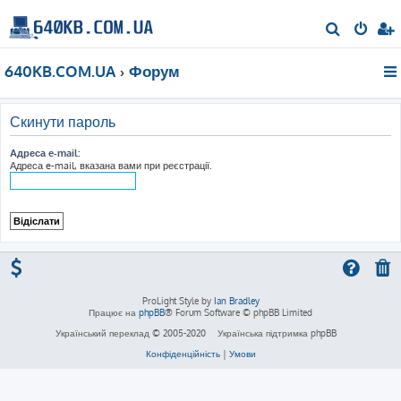
П
о
640KB.COM.UA
Форум
ш
у
к
Скинути пароль
Адреса e-mail:
Адреса e-mail, вказана вами при реєстрації.
ProLight Style by
Ian Bradley
Працює на
phpBB
® Forum Software © phpBB Limited
Український переклад © 2005-2020
Українська підтримка phpBB
Конфіденційність
|
Умови