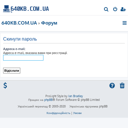
П
о
640KB.COM.UA
Форум
ш
у
к
Скинути пароль
Адреса e-mail:
Адреса e-mail, вказана вами при реєстрації.
ProLight Style by
Ian Bradley
Працює на
phpBB
® Forum Software © phpBB Limited
Український переклад © 2005-2020
Українська підтримка phpBB
Конфіденційність
|
Умови