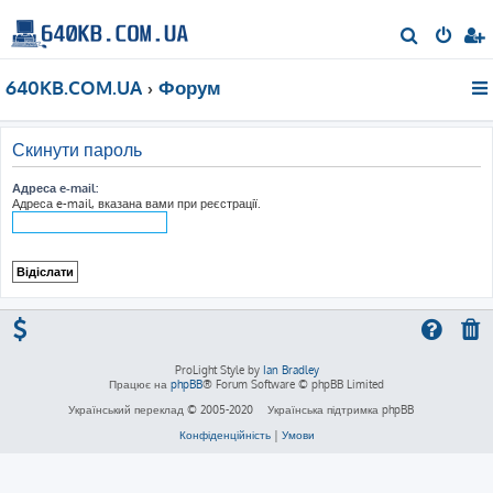
П
о
640KB.COM.UA
Форум
ш
у
к
Скинути пароль
Адреса e-mail:
Адреса e-mail, вказана вами при реєстрації.
ProLight Style by
Ian Bradley
Працює на
phpBB
® Forum Software © phpBB Limited
Український переклад © 2005-2020
Українська підтримка phpBB
Конфіденційність
|
Умови