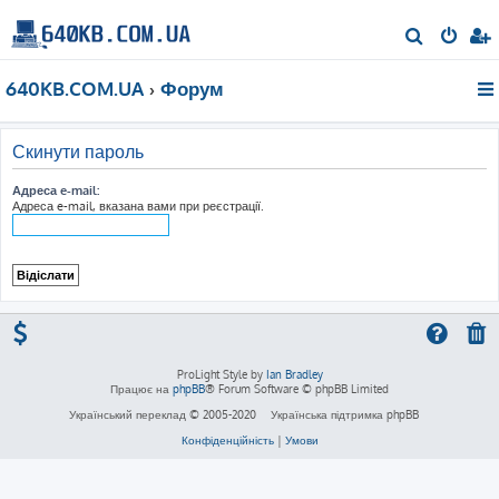
П
о
640KB.COM.UA
Форум
ш
у
к
Скинути пароль
Адреса e-mail:
Адреса e-mail, вказана вами при реєстрації.
ProLight Style by
Ian Bradley
Працює на
phpBB
® Forum Software © phpBB Limited
Український переклад © 2005-2020
Українська підтримка phpBB
Конфіденційність
|
Умови