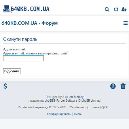
П
о
640KB.COM.UA
Форум
ш
у
к
Скинути пароль
Адреса e-mail:
Адреса e-mail, вказана вами при реєстрації.
ProLight Style by
Ian Bradley
Працює на
phpBB
® Forum Software © phpBB Limited
Український переклад © 2005-2020
Українська підтримка phpBB
Конфіденційність
|
Умови