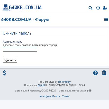
П
о
640KB.COM.UA
Форум
ш
у
к
Скинути пароль
Адреса e-mail:
Адреса e-mail, вказана вами при реєстрації.
ProLight Style by
Ian Bradley
Працює на
phpBB
® Forum Software © phpBB Limited
Український переклад © 2005-2020
Українська підтримка phpBB
Конфіденційність
|
Умови