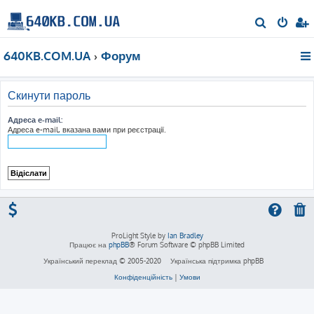
П
о
640KB.COM.UA
Форум
ш
у
к
Скинути пароль
Адреса e-mail:
Адреса e-mail, вказана вами при реєстрації.
ProLight Style by
Ian Bradley
Працює на
phpBB
® Forum Software © phpBB Limited
Український переклад © 2005-2020
Українська підтримка phpBB
Конфіденційність
|
Умови