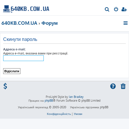
П
о
640KB.COM.UA
Форум
ш
у
к
Скинути пароль
Адреса e-mail:
Адреса e-mail, вказана вами при реєстрації.
ProLight Style by
Ian Bradley
Працює на
phpBB
® Forum Software © phpBB Limited
Український переклад © 2005-2020
Українська підтримка phpBB
Конфіденційність
|
Умови