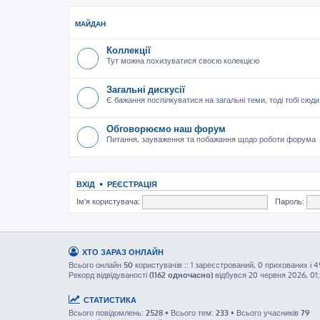
МАЙДАН
Коллекції
Тут можна похизуватися своєю колекцією
Загальні дискусії
Є бажання поспілкуватися на загальні теми, тоді тобі сюди
Обговорюємо наш форум
Питання, зауваження та побажання щодо роботи форума
ВХІД
•
РЕЄСТРАЦІЯ
Ім'я користувача:
Пароль:
ХТО ЗАРАЗ ОНЛАЙН
Всього онлайн
50
користувачів :: 1 зареєстрований, 0 прихованих і 4
Рекорд відвідуваності
(1162 одночасно)
відбувся 20 червня 2026, 01
СТАТИСТИКА
Всього повідомлень:
2528
• Всього тем:
233
• Всього учасників
79