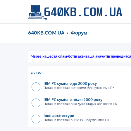
640KB.COM.UA
Форум
Через нашестя спам-ботів активація акаунтів проводится
ЗАЛІЗО
IBM PC сумісне до 2000 року
Питання пов'язані з старими IBM сумісними ПК
IBM PC сумісне після 2000 року
Питання пов'язані з не дуже старих або нових ПК
Інші архітектури
Питання пов'язані з IBM PC несумісними ПК