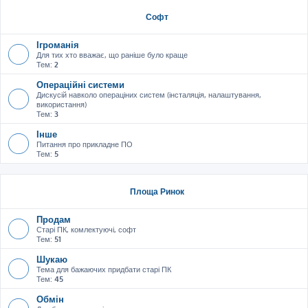
Софт
Ігроманія
Для тих хто вважає, що раніше було краще
Тем:
2
Операційні системи
Дискусій навколо операціних систем (інсталяція, налаштування,
використання)
Тем:
3
Інше
Питання про прикладне ПО
Тем:
5
Площа Ринок
Продам
Старі ПК, комлектуючі, софт
Тем:
51
Шукаю
Тема для бажаючих придбати старі ПК
Тем:
45
Обмін