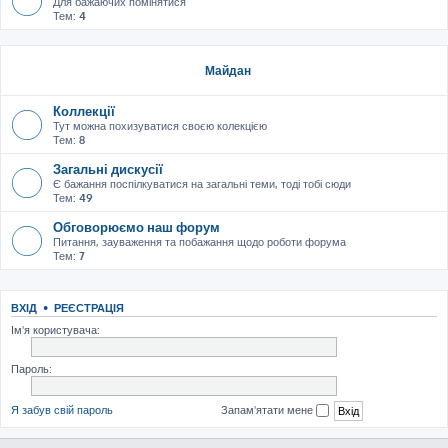
Для бажаючих помінятися
Тем:
4
Майдан
Коллекції
Тут можна похизуватися своєю колекцією
Тем:
8
Загальні дискусії
Є бажання поспілкуватися на загальні теми, тоді тобі сюди
Тем:
49
Обговорюємо наш форум
Питання, зауваження та побажання щодо роботи форума
Тем:
7
ВХІД
•
РЕЄСТРАЦІЯ
Ім'я користувача:
Пароль:
Я забув свій пароль
Запам'ятати мене