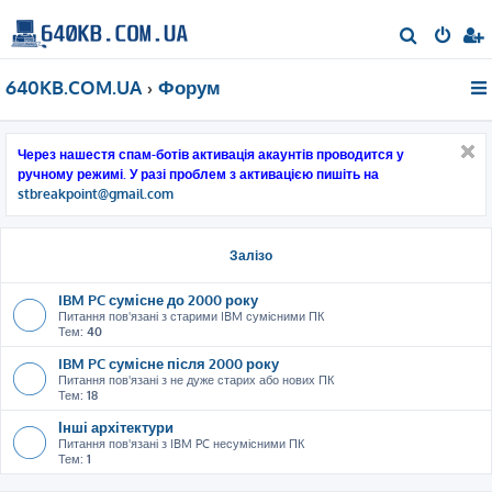
П
о
640KB.COM.UA
Форум
ш
у
к
Через нашестя спам-ботів активація акаунтів проводится у
ручному режимі. У разі проблем з активацією пишіть на
stbreakpoint@gmail.com
Залізо
IBM PC сумісне до 2000 року
Питання пов'язані з старими IBM сумісними ПК
Тем:
40
IBM PC сумісне після 2000 року
Питання пов'язані з не дуже старих або нових ПК
Тем:
18
Інші архітектури
Питання пов'язані з IBM PC несумісними ПК
Тем:
1