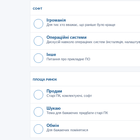
СОФТ
Ігроманія
Для тих хто вважає, що раніше було краще
Операційні системи
Дискусій навколо операціних систем (інсталяція, налашту
Інше
Питання про прикладне ПО
ПЛОЩА РИНОК
Продам
Старі ПК, комлектуючі, софт
Шукаю
Тема для бажаючих придбати старі ПК
Обмін
Для бажаючих помінятися