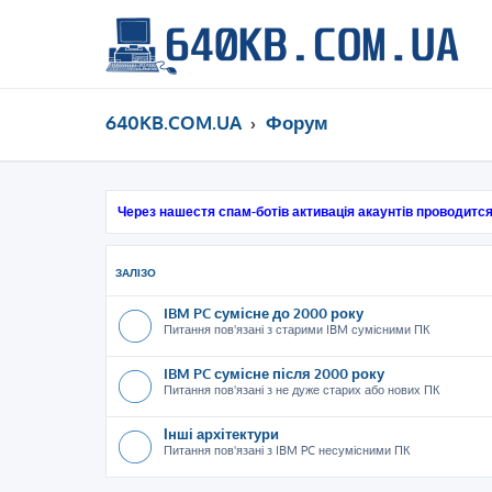
640KB.COM.UA
Форум
Через нашестя спам-ботів активація акаунтів проводится
ЗАЛІЗО
IBM PC сумісне до 2000 року
Питання пов'язані з старими IBM сумісними ПК
IBM PC сумісне після 2000 року
Питання пов'язані з не дуже старих або нових ПК
Інші архітектури
Питання пов'язані з IBM PC несумісними ПК