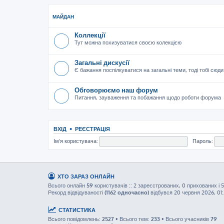
МАЙДАН
Коллекції
Тут можна похизуватися своєю колекцією
Загальні дискусії
Є бажання поспілкуватися на загальні теми, тоді тобі сюди
Обговорюємо наш форум
Питання, зауваження та побажання щодо роботи форума
ВХІД
•
РЕЄСТРАЦІЯ
Ім'я користувача:
Пароль:
ХТО ЗАРАЗ ОНЛАЙН
Всього онлайн
59
користувачів :: 2 зареєстрованих, 0 прихованих і 
Рекорд відвідуваності
(1162 одночасно)
відбувся 20 червня 2026, 01
СТАТИСТИКА
Всього повідомлень:
2527
• Всього тем:
233
• Всього учасників
79