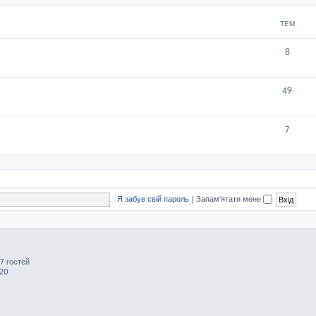
ТЕМ
8
49
7
Я забув свій пароль
|
Запам'ятати мене
57 гостей
:20