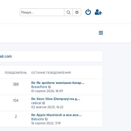
Пошук
Розширений пошук
ail.com
ПОВІДОМЛЕНЬ
ОСТАННЄ ПОВІДОМЛЕННЯ
Re: Як зробити зовнішню батар…
388
П
BreakPoint
е
01 серпня 2026, 18:49
р
Re: Xeon 50xx (Dempsey) на д…
е
104
П
radical
г
е
02 жовтня 2025, 16:22
л
р
я
Re: Apple Macintosh и все-все…
е
н
2
П
Babasha
г
у
е
16 серпня 2022, 11:19
л
т
р
я
и