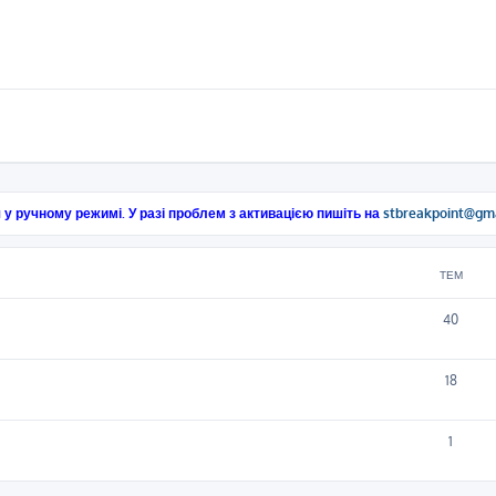
 у ручному режимі. У разі проблем з активацією пишіть на
stbreakpoint@gm
ТЕМ
40
18
1