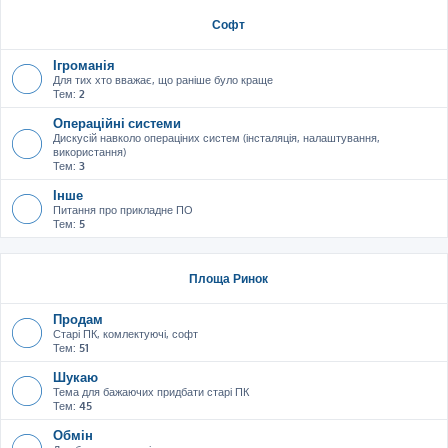
Софт
Ігроманія
Для тих хто вважає, що раніше було краще
Тем:
2
Операційні системи
Дискусій навколо операціних систем (інсталяція, налаштування,
використання)
Тем:
3
Інше
Питання про прикладне ПО
Тем:
5
Площа Ринок
Продам
Старі ПК, комлектуючі, софт
Тем:
51
Шукаю
Тема для бажаючих придбати старі ПК
Тем:
45
Обмін