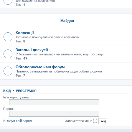
Для бажаючих помінятися
Тем:
4
Майдан
Коллекції
Тут можна похизуватися своєю колекцією
Тем:
8
Загальні дискусії
Є бажання поспілкуватися на загальні теми, тоді тобі сюди
Тем:
49
Обговорюємо наш форум
Питання, зауваження та побажання щодо роботи форума
Тем:
7
ВХІД
•
РЕЄСТРАЦІЯ
Ім'я користувача:
Пароль:
Я забув свій пароль
Запам'ятати мене