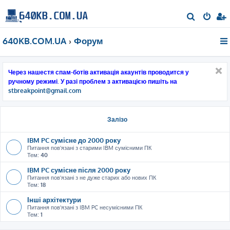
П
о
640KB.COM.UA
Форум
ш
у
к
Через нашестя спам-ботів активація акаунтів проводится у
ручному режимі. У разі проблем з активацією пишіть на
stbreakpoint@gmail.com
Залізо
IBM PC сумісне до 2000 року
Питання пов'язані з старими IBM сумісними ПК
Тем:
40
IBM PC сумісне після 2000 року
Питання пов'язані з не дуже старих або нових ПК
Тем:
18
Інші архітектури
Питання пов'язані з IBM PC несумісними ПК
Тем:
1