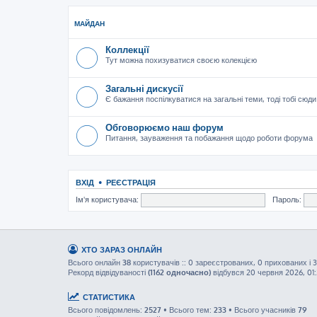
МАЙДАН
Коллекції
Тут можна похизуватися своєю колекцією
Загальні дискусії
Є бажання поспілкуватися на загальні теми, тоді тобі сюди
Обговорюємо наш форум
Питання, зауваження та побажання щодо роботи форума
ВХІД
•
РЕЄСТРАЦІЯ
Ім'я користувача:
Пароль:
ХТО ЗАРАЗ ОНЛАЙН
Всього онлайн
38
користувачів :: 0 зареєстрованих, 0 прихованих і 3
Рекорд відвідуваності
(1162 одночасно)
відбувся 20 червня 2026, 01
СТАТИСТИКА
Всього повідомлень:
2527
• Всього тем:
233
• Всього учасників
79