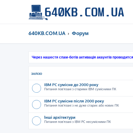
640KB.COM.UA
Форум
Через нашестя спам-ботів активація акаунтів проводится
ЗАЛІЗО
IBM PC сумісне до 2000 року
Питання пов'язані з старими IBM сумісними ПК
IBM PC сумісне після 2000 року
Питання пов'язані з не дуже старих або нових ПК
Інші архітектури
Питання пов'язані з IBM PC несумісними ПК