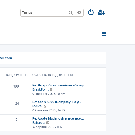
Пошук
Розширений пошук
ail.com
ПОВІДОМЛЕНЬ
ОСТАННЄ ПОВІДОМЛЕННЯ
Re: Як зробити зовнішню батар…
388
П
BreakPoint
е
01 серпня 2026, 18:49
р
Re: Xeon 50xx (Dempsey) на д…
е
104
П
radical
г
е
02 жовтня 2025, 16:22
л
р
я
Re: Apple Macintosh и все-все…
е
н
2
П
Babasha
г
у
е
16 серпня 2022, 11:19
л
т
р
я
и