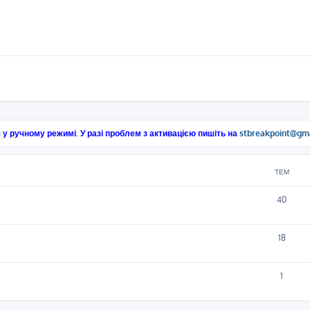
 у ручному режимі. У разі проблем з активацією пишіть на
stbreakpoint@gm
ТЕМ
40
18
1