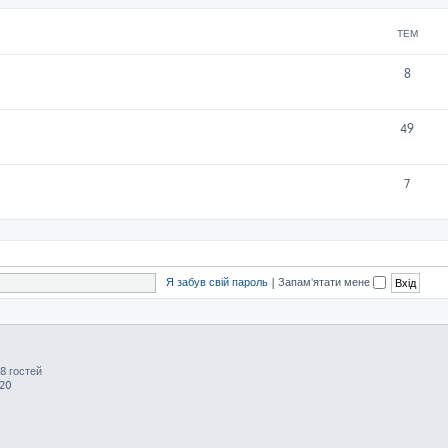
ТЕМ
8
49
7
Я забув свій пароль
|
Запам'ятати мене
8 гостей
:20