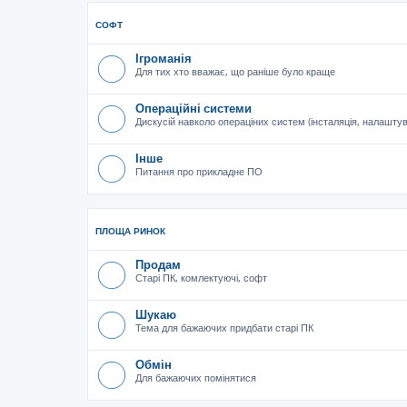
СОФТ
Ігроманія
Для тих хто вважає, що раніше було краще
Операційні системи
Дискусій навколо операціних систем (інсталяція, налашту
Інше
Питання про прикладне ПО
ПЛОЩА РИНОК
Продам
Старі ПК, комлектуючі, софт
Шукаю
Тема для бажаючих придбати старі ПК
Обмін
Для бажаючих помінятися