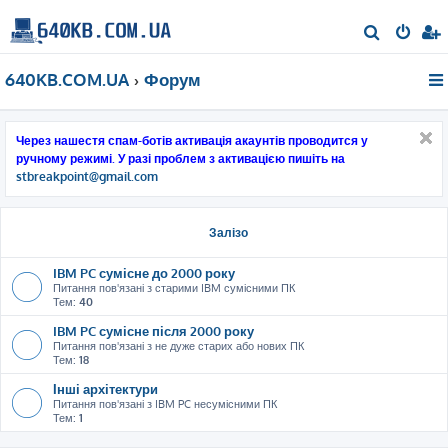
П
о
640KB.COM.UA
Форум
ш
у
к
Через нашестя спам-ботів активація акаунтів проводится у
ручному режимі. У разі проблем з активацією пишіть на
stbreakpoint@gmail.com
Залізо
IBM PC сумісне до 2000 року
Питання пов'язані з старими IBM сумісними ПК
Тем:
40
IBM PC сумісне після 2000 року
Питання пов'язані з не дуже старих або нових ПК
Тем:
18
Інші архітектури
Питання пов'язані з IBM PC несумісними ПК
Тем:
1