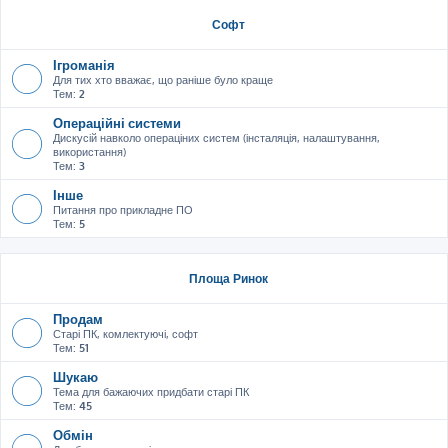
Софт
Ігроманія
Для тих хто вважає, що раніше було краще
Тем:
2
Операційні системи
Дискусій навколо операціних систем (інсталяція, налаштування,
використання)
Тем:
3
Інше
Питання про прикладне ПО
Тем:
5
Площа Ринок
Продам
Старі ПК, комлектуючі, софт
Тем:
51
Шукаю
Тема для бажаючих придбати старі ПК
Тем:
45
Обмін