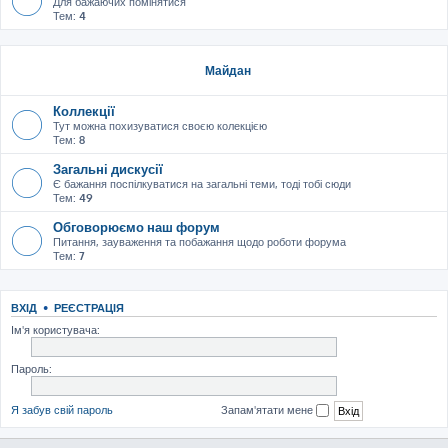
Для бажаючих помінятися
Тем:
4
Майдан
Коллекції
Тут можна похизуватися своєю колекцією
Тем:
8
Загальні дискусії
Є бажання поспілкуватися на загальні теми, тоді тобі сюди
Тем:
49
Обговорюємо наш форум
Питання, зауваження та побажання щодо роботи форума
Тем:
7
ВХІД
•
РЕЄСТРАЦІЯ
Ім'я користувача:
Пароль:
Я забув свій пароль
Запам'ятати мене