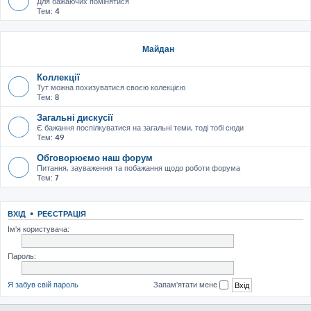
Для бажаючих помінятися
Тем:
4
Майдан
Коллекції
Тут можна похизуватися своєю колекцією
Тем:
8
Загальні дискусії
Є бажання поспілкуватися на загальні теми, тоді тобі сюди
Тем:
49
Обговорюємо наш форум
Питання, зауваження та побажання щодо роботи форума
Тем:
7
ВХІД
•
РЕЄСТРАЦІЯ
Ім'я користувача:
Пароль:
Я забув свій пароль
Запам'ятати мене