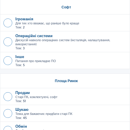
Софт
Ігроманія
Для тих хто вважає, що раніше було краще
Тем:
2
Операційні системи
Дискусій навколо операціних систем (інсталяція, налаштування,
використання)
Тем:
3
Інше
Питання про прикладне ПО
Тем:
5
Площа Ринок
Продам
Старі ПК, комлектуючі, софт
Тем:
51
Шукаю
Тема для бажаючих придбати старі ПК
Тем:
45
Обмін