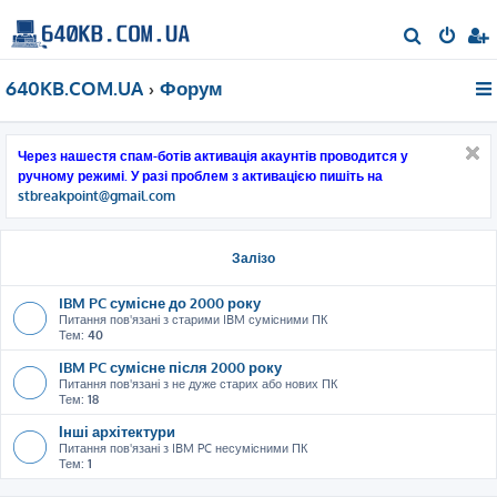
П
о
640KB.COM.UA
Форум
ш
у
к
Через нашестя спам-ботів активація акаунтів проводится у
ручному режимі. У разі проблем з активацією пишіть на
stbreakpoint@gmail.com
Залізо
IBM PC сумісне до 2000 року
Питання пов'язані з старими IBM сумісними ПК
Тем:
40
IBM PC сумісне після 2000 року
Питання пов'язані з не дуже старих або нових ПК
Тем:
18
Інші архітектури
Питання пов'язані з IBM PC несумісними ПК
Тем:
1