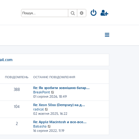
Пошук
Розширений пошук
ail.com
ПОВІДОМЛЕНЬ
ОСТАННЄ ПОВІДОМЛЕННЯ
Re: Як зробити зовнішню батар…
388
П
BreakPoint
е
01 серпня 2026, 18:49
р
Re: Xeon 50xx (Dempsey) на д…
е
104
П
radical
г
е
02 жовтня 2025, 16:22
л
р
я
Re: Apple Macintosh и все-все…
е
н
2
П
Babasha
г
у
е
16 серпня 2022, 11:19
л
т
р
я
и