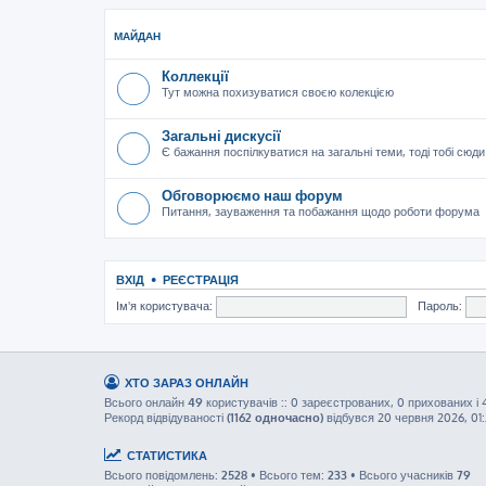
МАЙДАН
Коллекції
Тут можна похизуватися своєю колекцією
Загальні дискусії
Є бажання поспілкуватися на загальні теми, тоді тобі сюди
Обговорюємо наш форум
Питання, зауваження та побажання щодо роботи форума
ВХІД
•
РЕЄСТРАЦІЯ
Ім'я користувача:
Пароль:
ХТО ЗАРАЗ ОНЛАЙН
Всього онлайн
49
користувачів :: 0 зареєстрованих, 0 прихованих і 
Рекорд відвідуваності
(1162 одночасно)
відбувся 20 червня 2026, 01
СТАТИСТИКА
Всього повідомлень:
2528
• Всього тем:
233
• Всього учасників
79