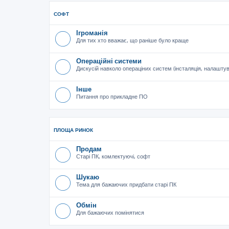
СОФТ
Ігроманія
Для тих хто вважає, що раніше було краще
Операційні системи
Дискусій навколо операціних систем (інсталяція, налашту
Інше
Питання про прикладне ПО
ПЛОЩА РИНОК
Продам
Старі ПК, комлектуючі, софт
Шукаю
Тема для бажаючих придбати старі ПК
Обмін
Для бажаючих помінятися