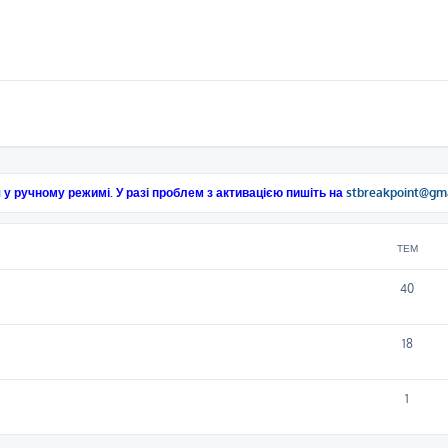
 у ручному режимі. У разі проблем з активацією пишіть на
stbreakpoint@gm
ТЕМ
40
18
1