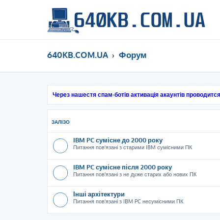
640KB.COM.UA
Форум
Через нашестя спам-ботів активація акаунтів проводится
ЗАЛІЗО
IBM PC сумісне до 2000 року
Питання пов'язані з старими IBM сумісними ПК
IBM PC сумісне після 2000 року
Питання пов'язані з не дуже старих або нових ПК
Інші архітектури
Питання пов'язані з IBM PC несумісними ПК