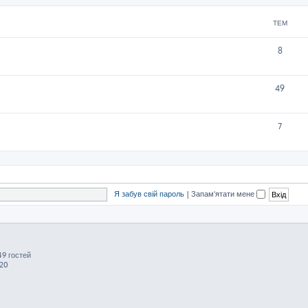
ТЕМ
8
49
7
Я забув свій пароль
|
Запам'ятати мене
49 гостей
:20