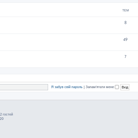
ТЕМ
8
49
7
Я забув свій пароль
|
Запам'ятати мене
2 гостей
:20