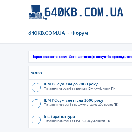
640KB.COM.UA
Форум
Через нашестя спам-ботів активація акаунтів проводится
ЗАЛІЗО
IBM PC сумісне до 2000 року
Питання пов'язані з старими IBM сумісними ПК
IBM PC сумісне після 2000 року
Питання пов'язані з не дуже старих або нових ПК
Інші архітектури
Питання пов'язані з IBM PC несумісними ПК