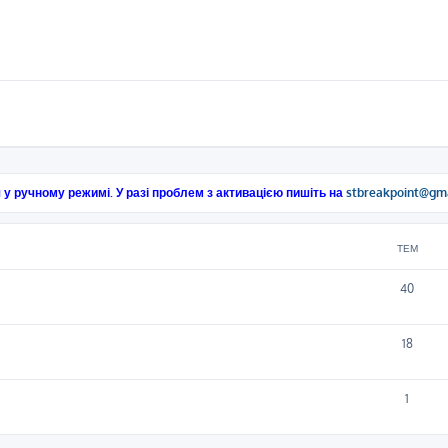
 у ручному режимі. У разі проблем з активацією пишіть на
stbreakpoint@gm
ТЕМ
40
18
1