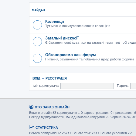
МАЙДАН
Коллекції
Тут можна похизуватися своєю колекцією
Загальні дискусії
Є бажання поспілкуватися на загальні теми, тоді тобі сюди
Обговорюємо наш форум
Питання, зауваження та побажання щодо роботи форума
ВХІД
•
РЕЄСТРАЦІЯ
Ім'я користувача:
Пароль:
ХТО ЗАРАЗ ОНЛАЙН
Всього онлайн
62
користувачів :: 0 зареєстрованих, 0 прихованих і 6
Рекорд відвідуваності
(1162 одночасно)
відбувся 20 червня 2026, 01
СТАТИСТИКА
Всього повідомлень:
2527
• Всього тем:
233
• Всього учасників
79