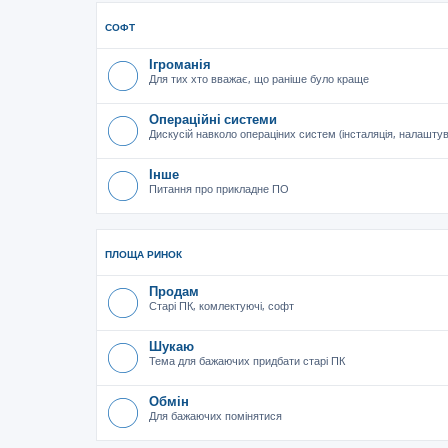
СОФТ
Ігроманія
Для тих хто вважає, що раніше було краще
Операційні системи
Дискусій навколо операціних систем (інсталяція, налашту
Інше
Питання про прикладне ПО
ПЛОЩА РИНОК
Продам
Старі ПК, комлектуючі, софт
Шукаю
Тема для бажаючих придбати старі ПК
Обмін
Для бажаючих помінятися