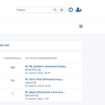
Пошук
Розширений пошук
ail.com
ПОВІДОМЛЕНЬ
ОСТАННЄ ПОВІДОМЛЕННЯ
Re: Як зробити зовнішню батар…
388
П
BreakPoint
е
01 серпня 2026, 18:49
р
Re: Xeon 50xx (Dempsey) на д…
е
104
П
radical
г
е
02 жовтня 2025, 16:22
л
р
я
Re: Apple Macintosh и все-все…
е
н
2
П
Babasha
г
у
е
16 серпня 2022, 11:19
л
т
р
я
и