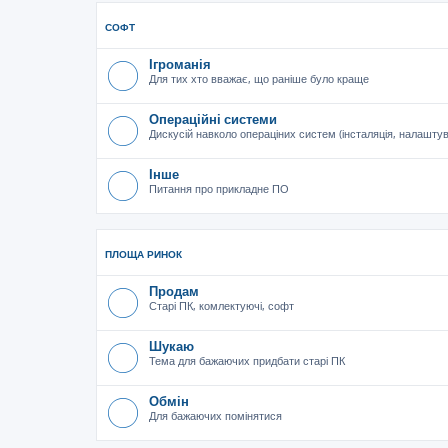
СОФТ
Ігроманія
Для тих хто вважає, що раніше було краще
Операційні системи
Дискусій навколо операціних систем (інсталяція, налашту
Інше
Питання про прикладне ПО
ПЛОЩА РИНОК
Продам
Старі ПК, комлектуючі, софт
Шукаю
Тема для бажаючих придбати старі ПК
Обмін
Для бажаючих помінятися