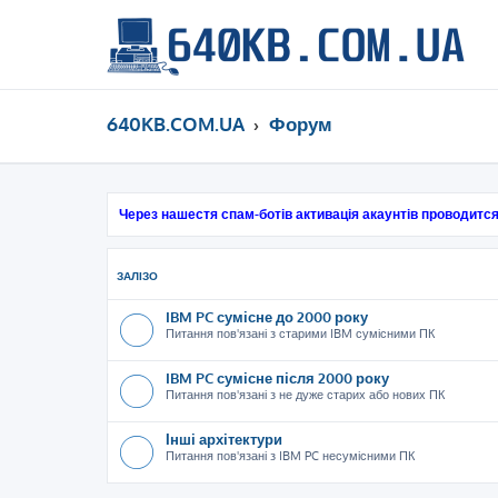
640KB.COM.UA
Форум
Через нашестя спам-ботів активація акаунтів проводится
ЗАЛІЗО
IBM PC сумісне до 2000 року
Питання пов'язані з старими IBM сумісними ПК
IBM PC сумісне після 2000 року
Питання пов'язані з не дуже старих або нових ПК
Інші архітектури
Питання пов'язані з IBM PC несумісними ПК