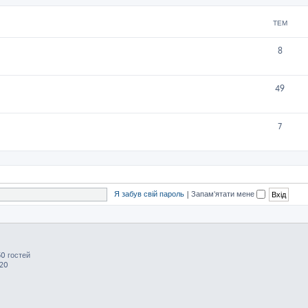
ТЕМ
8
49
7
Я забув свій пароль
|
Запам'ятати мене
50 гостей
:20