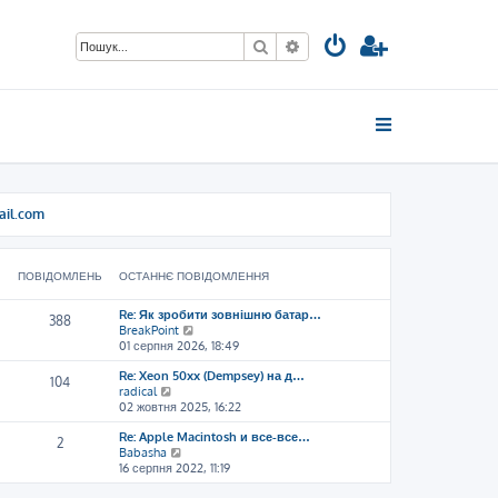
Пошук
Розширений пошук
ail.com
ПОВІДОМЛЕНЬ
ОСТАННЄ ПОВІДОМЛЕННЯ
Re: Як зробити зовнішню батар…
388
П
BreakPoint
е
01 серпня 2026, 18:49
р
Re: Xeon 50xx (Dempsey) на д…
е
104
П
radical
г
е
02 жовтня 2025, 16:22
л
р
я
Re: Apple Macintosh и все-все…
е
н
2
П
Babasha
г
у
е
16 серпня 2022, 11:19
л
т
р
я
и