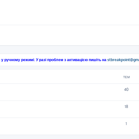
 у ручному режимі. У разі проблем з активацією пишіть на
stbreakpoint@gm
ТЕМ
40
18
1