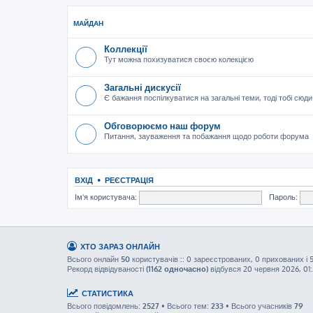
МАЙДАН
Коллекції
Тут можна похизуватися своєю колекцією
Загальні дискусії
Є бажання поспілкуватися на загальні теми, тоді тобі сюди
Обговорюємо наш форум
Питання, зауваження та побажання щодо роботи форума
ВХІД
•
РЕЄСТРАЦІЯ
Ім'я користувача:
Пароль:
ХТО ЗАРАЗ ОНЛАЙН
Всього онлайн
50
користувачів :: 0 зареєстрованих, 0 прихованих і 
Рекорд відвідуваності
(1162 одночасно)
відбувся 20 червня 2026, 01
СТАТИСТИКА
Всього повідомлень:
2527
• Всього тем:
233
• Всього учасників
79