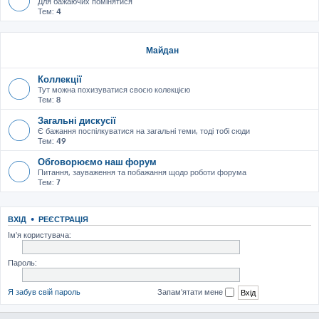
Для бажаючих помінятися
Тем:
4
Майдан
Коллекції
Тут можна похизуватися своєю колекцією
Тем:
8
Загальні дискусії
Є бажання поспілкуватися на загальні теми, тоді тобі сюди
Тем:
49
Обговорюємо наш форум
Питання, зауваження та побажання щодо роботи форума
Тем:
7
ВХІД
•
РЕЄСТРАЦІЯ
Ім'я користувача:
Пароль:
Я забув свій пароль
Запам'ятати мене