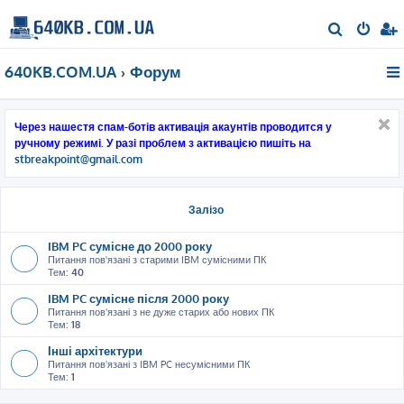
П
о
640KB.COM.UA
Форум
ш
у
к
Через нашестя спам-ботів активація акаунтів проводится у
ручному режимі. У разі проблем з активацією пишіть на
stbreakpoint@gmail.com
Залізо
IBM PC сумісне до 2000 року
Питання пов'язані з старими IBM сумісними ПК
Тем:
40
IBM PC сумісне після 2000 року
Питання пов'язані з не дуже старих або нових ПК
Тем:
18
Інші архітектури
Питання пов'язані з IBM PC несумісними ПК
Тем:
1