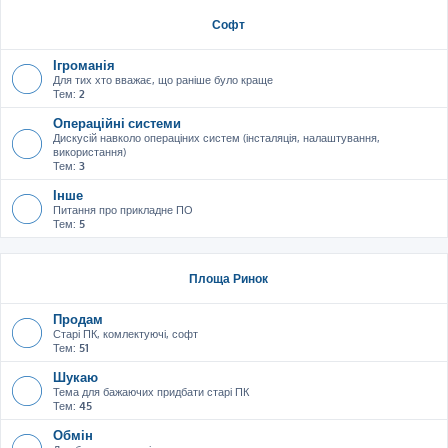
Софт
Ігроманія
Для тих хто вважає, що раніше було краще
Тем:
2
Операційні системи
Дискусій навколо операціних систем (інсталяція, налаштування,
використання)
Тем:
3
Інше
Питання про прикладне ПО
Тем:
5
Площа Ринок
Продам
Старі ПК, комлектуючі, софт
Тем:
51
Шукаю
Тема для бажаючих придбати старі ПК
Тем:
45
Обмін