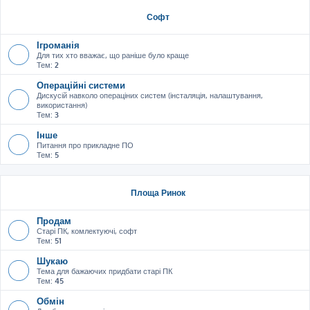
Софт
Ігроманія
Для тих хто вважає, що раніше було краще
Тем:
2
Операційні системи
Дискусій навколо операціних систем (інсталяція, налаштування,
використання)
Тем:
3
Інше
Питання про прикладне ПО
Тем:
5
Площа Ринок
Продам
Старі ПК, комлектуючі, софт
Тем:
51
Шукаю
Тема для бажаючих придбати старі ПК
Тем:
45
Обмін