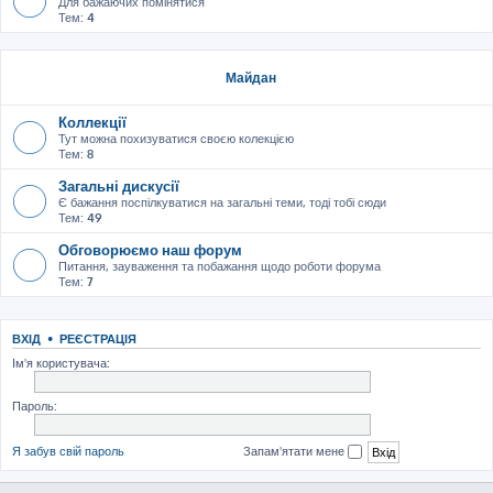
Для бажаючих помінятися
Тем:
4
Майдан
Коллекції
Тут можна похизуватися своєю колекцією
Тем:
8
Загальні дискусії
Є бажання поспілкуватися на загальні теми, тоді тобі сюди
Тем:
49
Обговорюємо наш форум
Питання, зауваження та побажання щодо роботи форума
Тем:
7
ВХІД
•
РЕЄСТРАЦІЯ
Ім'я користувача:
Пароль:
Я забув свій пароль
Запам'ятати мене