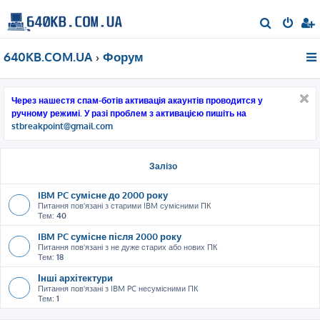
П
о
640KB.COM.UA
Форум
ш
у
к
Через нашестя спам-ботів активація акаунтів проводится у
ручному режимі. У разі проблем з активацією пишіть на
stbreakpoint@gmail.com
Залізо
IBM PC сумісне до 2000 року
Питання пов'язані з старими IBM сумісними ПК
Тем:
40
IBM PC сумісне після 2000 року
Питання пов'язані з не дуже старих або нових ПК
Тем:
18
Інші архітектури
Питання пов'язані з IBM PC несумісними ПК
Тем:
1