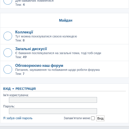
Для бажаючих помінятися
Тем:
4
Майдан
Коллекції
Тут можна похизуватися своєю колекцією
Тем:
8
Загальні дискусії
Є бажання поспілкуватися на загальні теми, тоді тобі сюди
Тем:
49
Обговорюємо наш форум
Питання, зауваження та побажання щодо роботи форума
Тем:
7
ВХІД
•
РЕЄСТРАЦІЯ
Ім'я користувача:
Пароль:
Я забув свій пароль
Запам'ятати мене