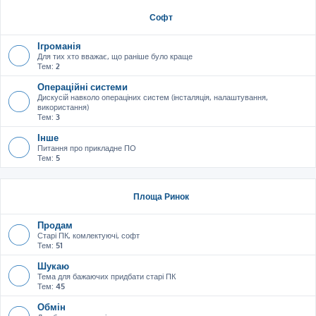
Софт
Ігроманія
Для тих хто вважає, що раніше було краще
Тем:
2
Операційні системи
Дискусій навколо операціних систем (інсталяція, налаштування,
використання)
Тем:
3
Інше
Питання про прикладне ПО
Тем:
5
Площа Ринок
Продам
Старі ПК, комлектуючі, софт
Тем:
51
Шукаю
Тема для бажаючих придбати старі ПК
Тем:
45
Обмін