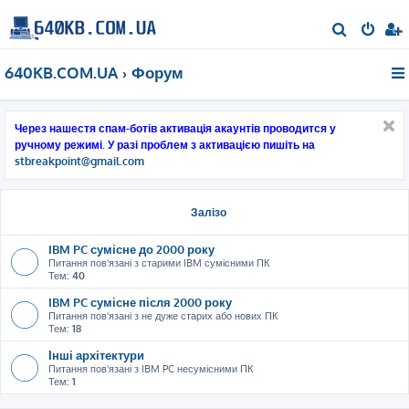
П
о
640KB.COM.UA
Форум
ш
у
к
Через нашестя спам-ботів активація акаунтів проводится у
ручному режимі. У разі проблем з активацією пишіть на
stbreakpoint@gmail.com
Залізо
IBM PC сумісне до 2000 року
Питання пов'язані з старими IBM сумісними ПК
Тем:
40
IBM PC сумісне після 2000 року
Питання пов'язані з не дуже старих або нових ПК
Тем:
18
Інші архітектури
Питання пов'язані з IBM PC несумісними ПК
Тем:
1