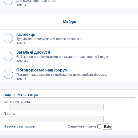
Для бажаючих помінятися
Тем:
4
Майдан
Коллекції
Тут можна похизуватися своєю колекцією
Тем:
8
Загальні дискусії
Є бажання поспілкуватися на загальні теми, тоді тобі сюди
Тем:
49
Обговорюємо наш форум
Питання, зауваження та побажання щодо роботи форума
Тем:
7
ВХІД
•
РЕЄСТРАЦІЯ
Ім'я користувача:
Пароль:
Я забув свій пароль
Запам'ятати мене