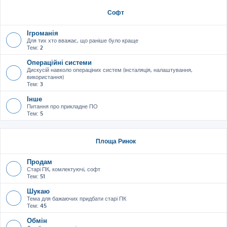
Софт
Ігроманія
Для тих хто вважає, що раніше було краще
Тем:
2
Операційні системи
Дискусій навколо операціних систем (інсталяція, налаштування,
використання)
Тем:
3
Інше
Питання про прикладне ПО
Тем:
5
Площа Ринок
Продам
Старі ПК, комлектуючі, софт
Тем:
51
Шукаю
Тема для бажаючих придбати старі ПК
Тем:
45
Обмін