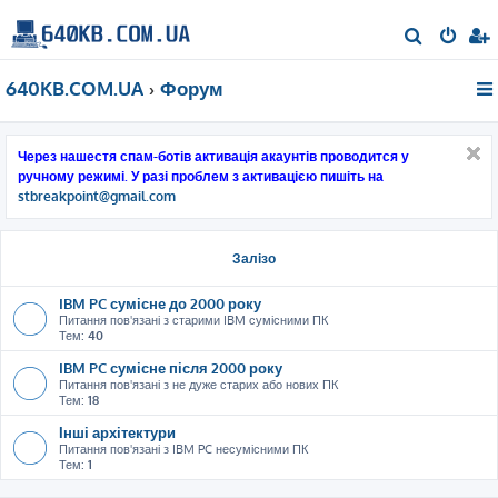
П
о
640KB.COM.UA
Форум
ш
у
к
Через нашестя спам-ботів активація акаунтів проводится у
ручному режимі. У разі проблем з активацією пишіть на
stbreakpoint@gmail.com
Залізо
IBM PC сумісне до 2000 року
Питання пов'язані з старими IBM сумісними ПК
Тем:
40
IBM PC сумісне після 2000 року
Питання пов'язані з не дуже старих або нових ПК
Тем:
18
Інші архітектури
Питання пов'язані з IBM PC несумісними ПК
Тем:
1