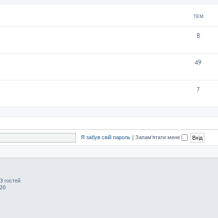
ТЕМ
8
49
7
Я забув свій пароль
|
Запам'ятати мене
3 гостей
:20