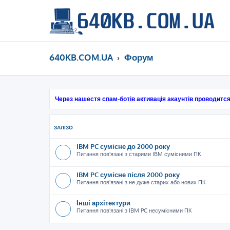
640KB.COM.UA
Форум
Через нашестя спам-ботів активація акаунтів проводится
ЗАЛІЗО
IBM PC сумісне до 2000 року
Питання пов'язані з старими IBM сумісними ПК
IBM PC сумісне після 2000 року
Питання пов'язані з не дуже старих або нових ПК
Інші архітектури
Питання пов'язані з IBM PC несумісними ПК