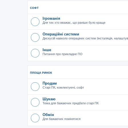
СОФТ
Ігроманія
Для тих хто вважає, що раніше було краще
Операційні системи
Дискусій навколо операціних систем (інсталяція, налашту
Інше
Питання про прикладне ПО
ПЛОЩА РИНОК
Продам
Старі ПК, комлектуючі, софт
Шукаю
Тема для бажаючих придбати старі ПК
Обмін
Для бажаючих помінятися