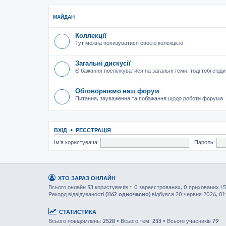
МАЙДАН
Коллекції
Тут можна похизуватися своєю колекцією
Загальні дискусії
Є бажання поспілкуватися на загальні теми, тоді тобі сюди
Обговорюємо наш форум
Питання, зауваження та побажання щодо роботи форума
ВХІД
•
РЕЄСТРАЦІЯ
Ім'я користувача:
Пароль:
ХТО ЗАРАЗ ОНЛАЙН
Всього онлайн
53
користувачів :: 0 зареєстрованих, 0 прихованих і 5
Рекорд відвідуваності
(1162 одночасно)
відбувся 20 червня 2026, 01
СТАТИСТИКА
Всього повідомлень:
2528
• Всього тем:
233
• Всього учасників
79