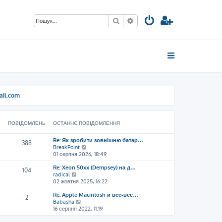
Пошук
Розширений пошук
ail.com
ПОВІДОМЛЕНЬ
ОСТАННЄ ПОВІДОМЛЕННЯ
Re: Як зробити зовнішню батар…
388
П
BreakPoint
е
01 серпня 2026, 18:49
р
Re: Xeon 50xx (Dempsey) на д…
е
104
П
radical
г
е
02 жовтня 2025, 16:22
л
р
я
Re: Apple Macintosh и все-все…
е
н
2
П
Babasha
г
у
е
16 серпня 2022, 11:19
л
т
р
я
и