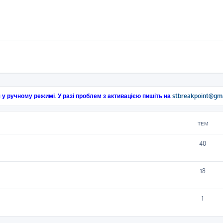
 у ручному режимі. У разі проблем з активацією пишіть на
stbreakpoint@gm
ТЕМ
40
18
1