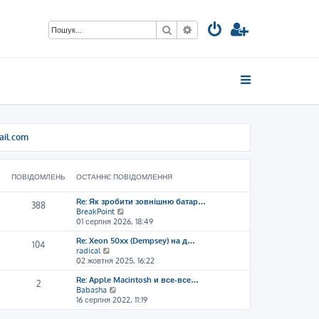
Пошук
Розширений пошук
ail.com
ПОВІДОМЛЕНЬ
ОСТАННЄ ПОВІДОМЛЕННЯ
Re: Як зробити зовнішню батар…
388
П
BreakPoint
е
01 серпня 2026, 18:49
р
Re: Xeon 50xx (Dempsey) на д…
е
104
П
radical
г
е
02 жовтня 2025, 16:22
л
р
я
Re: Apple Macintosh и все-все…
е
н
2
П
Babasha
г
у
е
16 серпня 2022, 11:19
л
т
р
я
и