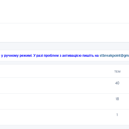
 у ручному режимі. У разі проблем з активацією пишіть на
stbreakpoint@gm
ТЕМ
40
18
1