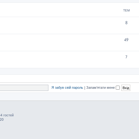
ТЕМ
8
49
7
Я забув свій пароль
|
Запам'ятати мене
34 гостей
:20