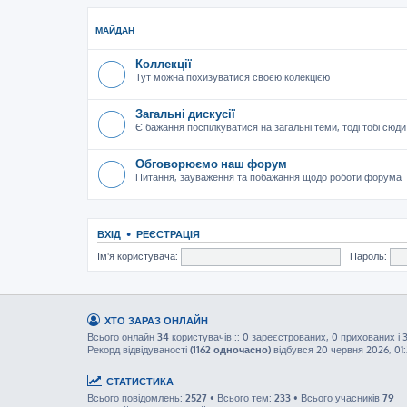
МАЙДАН
Коллекції
Тут можна похизуватися своєю колекцією
Загальні дискусії
Є бажання поспілкуватися на загальні теми, тоді тобі сюди
Обговорюємо наш форум
Питання, зауваження та побажання щодо роботи форума
ВХІД
•
РЕЄСТРАЦІЯ
Ім'я користувача:
Пароль:
ХТО ЗАРАЗ ОНЛАЙН
Всього онлайн
34
користувачів :: 0 зареєстрованих, 0 прихованих і 
Рекорд відвідуваності
(1162 одночасно)
відбувся 20 червня 2026, 01
СТАТИСТИКА
Всього повідомлень:
2527
• Всього тем:
233
• Всього учасників
79