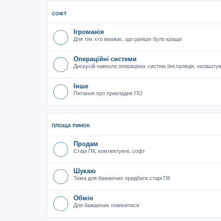
СОФТ
Ігроманія
Для тих хто вважає, що раніше було краще
Операційні системи
Дискусій навколо операціних систем (інсталяція, налашту
Інше
Питання про прикладне ПО
ПЛОЩА РИНОК
Продам
Старі ПК, комлектуючі, софт
Шукаю
Тема для бажаючих придбати старі ПК
Обмін
Для бажаючих помінятися