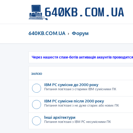
640KB.COM.UA
Форум
Через нашестя спам-ботів активація акаунтів проводится
ЗАЛІЗО
IBM PC сумісне до 2000 року
Питання пов'язані з старими IBM сумісними ПК
IBM PC сумісне після 2000 року
Питання пов'язані з не дуже старих або нових ПК
Інші архітектури
Питання пов'язані з IBM PC несумісними ПК