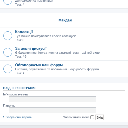
Для бажаючих помінятися
Тем:
4
Майдан
Коллекції
Тут можна похизуватися своєю колекцією
Тем:
8
Загальні дискусії
Є бажання поспілкуватися на загальні теми, тоді тобі сюди
Тем:
49
Обговорюємо наш форум
Питання, зауваження та побажання щодо роботи форума
Тем:
7
ВХІД
•
РЕЄСТРАЦІЯ
Ім'я користувача:
Пароль:
Я забув свій пароль
Запам'ятати мене