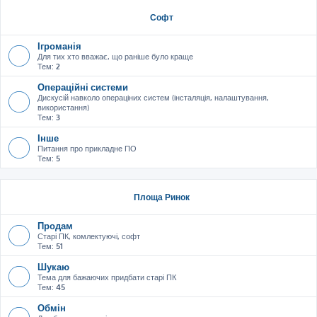
Софт
Ігроманія
Для тих хто вважає, що раніше було краще
Тем:
2
Операційні системи
Дискусій навколо операціних систем (інсталяція, налаштування,
використання)
Тем:
3
Інше
Питання про прикладне ПО
Тем:
5
Площа Ринок
Продам
Старі ПК, комлектуючі, софт
Тем:
51
Шукаю
Тема для бажаючих придбати старі ПК
Тем:
45
Обмін