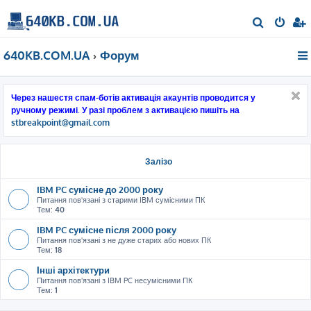
П
о
640KB.COM.UA
Форум
ш
у
к
Через нашестя спам-ботів активація акаунтів проводится у
ручному режимі. У разі проблем з активацією пишіть на
stbreakpoint@gmail.com
Залізо
IBM PC сумісне до 2000 року
Питання пов'язані з старими IBM сумісними ПК
Тем:
40
IBM PC сумісне після 2000 року
Питання пов'язані з не дуже старих або нових ПК
Тем:
18
Інші архітектури
Питання пов'язані з IBM PC несумісними ПК
Тем:
1