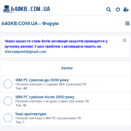
П
о
640KB.COM.UA
Форум
ш
у
к
Через нашестя спам-ботів активація акаунтів проводится у
ручному режимі. У разі проблем з активацією пишіть на
stbreakpoint@gmail.com
Залізо
IBM PC сумісне до 2000 року
Питання пов'язані з старими IBM сумісними ПК
Тем:
40
IBM PC сумісне після 2000 року
Питання пов'язані з не дуже старих або нових ПК
Тем:
18
Інші архітектури
Питання пов'язані з IBM PC несумісними ПК
Тем:
1