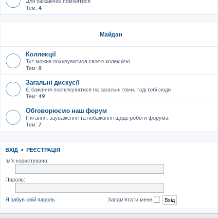
Для бажаючих помінятися
Тем:
4
Майдан
Коллекції
Тут можна похизуватися своєю колекцією
Тем:
8
Загальні дискусії
Є бажання поспілкуватися на загальні теми, тоді тобі сюди
Тем:
49
Обговорюємо наш форум
Питання, зауваження та побажання щодо роботи форума
Тем:
7
ВХІД
•
РЕЄСТРАЦІЯ
Ім'я користувача:
Пароль:
Я забув свій пароль
Запам'ятати мене