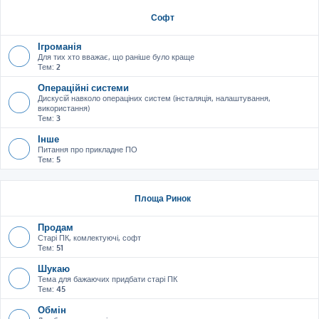
Софт
Ігроманія
Для тих хто вважає, що раніше було краще
Тем:
2
Операційні системи
Дискусій навколо операціних систем (інсталяція, налаштування,
використання)
Тем:
3
Інше
Питання про прикладне ПО
Тем:
5
Площа Ринок
Продам
Старі ПК, комлектуючі, софт
Тем:
51
Шукаю
Тема для бажаючих придбати старі ПК
Тем:
45
Обмін